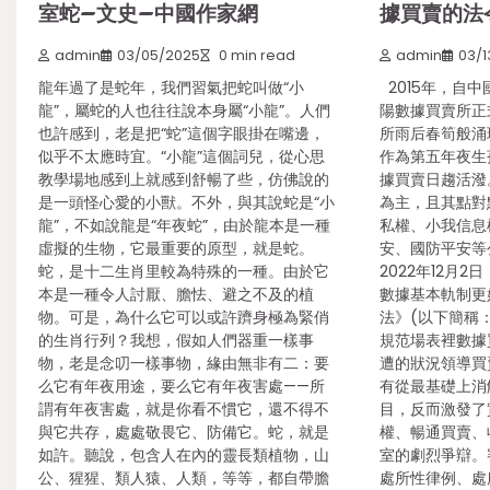
室蛇–文史–中國作家網
據買賣的法
admin
03/05/2025
0 min read
admin
03/1
龍年過了是蛇年，我們習氣把蛇叫做“小
2015年，自
龍”，屬蛇的人也往往說本身屬“小龍”。人們
陽數據買賣所正
也許感到，老是把“蛇”這個字眼掛在嘴邊，
所雨后春筍般涌
似乎不太應時宜。“小龍”這個詞兒，從心思
作為第五年夜生
教學場地感到上就感到舒暢了些，仿佛說的
據買賣日趨活潑
是一頭怪心愛的小獸。不外，與其說蛇是“小
為主，且其點對
龍”，不如說龍是“年夜蛇”，由於龍本是一種
私權、小我信息
虛擬的生物，它最重要的原型，就是蛇。
安、國防平安等
蛇，是十二生肖里較為特殊的一種。由於它
2022年12月
本是一種令人討厭、膽怯、避之不及的植
數據基本軌制更
物。可是，為什么它可以或許躋身極為緊俏
法》(以下簡稱：
的生肖行列？我想，假如人們器重一樣事
規范場表裡數據
物，老是念叨一樣事物，緣由無非有二：要
遭的狀況領導買
么它有年夜用途，要么它有年夜害處——所
有從最基礎上消
謂有年夜害處，就是你看不慣它，還不得不
目，反而激發了
與它共存，處處敬畏它、防備它。蛇，就是
權、暢通買賣、
如許。聽說，包含人在內的靈長類植物，山
室的劇烈爭辯。
公、猩猩、類人猿、人類，等等，都自帶膽
處所性律例、處