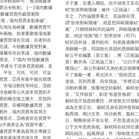
法令軌制即可，無須構建專
天子書，后遭人構陷。此中就有王安
賣法令軌制。 (一)場內數據
軾“欲依附歐陽修，修作《正統論》，
國數據買賣尚處摸索階
非之，乃作論罷章看之，其論都在理。
活潑，場內買賣多點衝破”。
謂“欲依附歐陽修”，就是想與歐陽修結
生地址為根據，數據買賣可
黨”，只惋惜蘇軾作此論時，與歐陽修
外兩種。前者重聚會場地要
面，何談“依附”呢？ 熙寧四年（1071
據買賣場合完成，后者則在
軾祈請外放，通判杭州。到差路過陳
完成。今朝數據買賣對象、
弟蘇轍一路，同謁致仕居潁的恩師歐
權屬等存在爭議，場內數據
歐公平在編纂《居士集》，將《正統
清。 1.“場內”特指數據買
首》刪并為《正統論三首》。“公曰子
最早產生于證券買賣範疇，是
獲我心”，歐公對蘇軾兄弟的來訪很興
、平安、可托、可控、可追
不了激勵一番，再次誇大：“我所謂文
買賣，②具有集中撮合競價
道俱。見利而遷，則非我徒。”并將完
、市場活動性等特征。③跟
活動的重擔，慎重地交給蘇軾。蘇軾
排放權等公共資本買賣的不
安，“又拜頓首”，表現“有逝世無易”。
賣的概念隨之擴大，意指同
蘇軾也不負恩師重托，終使散文代替
買賣。④審閱數據買賣，除
成為文章正宗。 蘇軾兄弟在潁州曾與
易外，場內買賣有當局主
船西湖、商討文章、吟詩敘舊，盤桓
種形式，⑤兩者皆在買賣平
日，剛剛依依不舍出發。不想竟成永
似乎應界定為“買賣平臺”。
公于次年忽然長眠。蘇軾時在杭州任
據買賣平臺為當局主導建立
聞此凶訊，臨風揮淚，作《祭歐陰文
擔當著保護市場次序、包管