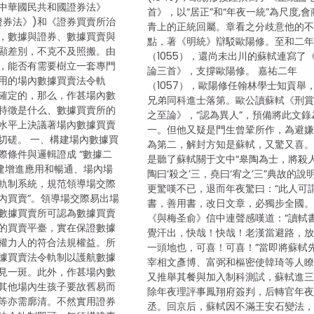
中華國民共和國證券法》
首》，以“居正”和“年夜一統”為尺度,會
證券法》)和《證券買賣所治
青上的正統回屬。章看之分歧意他的
，數據與證券、數據買賣與
點，著《明統》辯駁歐陽修。至和二
顯差別，不克不及照搬。由
（1055），還尚未出川的蘇軾連寫了
，能否有需要樹立一套專門
論三首》，支撐歐陽修。 嘉祐二年
用的場內數據買賣法令軌
（1057），歐陽修任翰林學士知貢舉
確定的，那么，作甚場內數
兄弟同科進士落第。歐公讀蘇軾《刑
特徵是什么、數據買賣所的
之至論》，“認為異人”，預備將此文錄
水平上決議著場內數據買賣
一。但他又疑是門生曾鞏所作，為避
切磋。 一、構建場內數據買
為第二，解封方知是蘇軾，又驚又喜
際條件與邏輯證成 “數據二
是聽了蘇軾關于文中“皋陶為士，將殺
構建增進應用和暢通、場內場
陶曰‘殺之’三，堯曰‘宥之’三”典故的說
軌制系統，規范領導場交際
更驚嘆不已，退而年夜驚曰：“此人可
內買賣”。領導場交際易出場
書，善用書，改日文章，必獨步全國。
數據買賣所可認為數據買賣
《與梅圣俞》信中連聲感嘆道：“讀軾
的買賣平臺，實在保證數據
覺汗出，快哉！快哉！老漢當避路，
權力人的符合法規權益。所
一頭地也，可喜！可喜！”當即將蘇軾
據買賣法令軌制以護航數據
宰相文彥博、富弼和樞密使韓琦等人
見一斑。此外，作甚場內數
又推舉其餐與加入制科測試，蘇軾進
其他場內生孩子要故舊易而
除年夜理評事鳳翔府簽判，后轉官年
等亦需廓清。不然實用證券
丞。回京后，蘇軾因不滿王安石變法