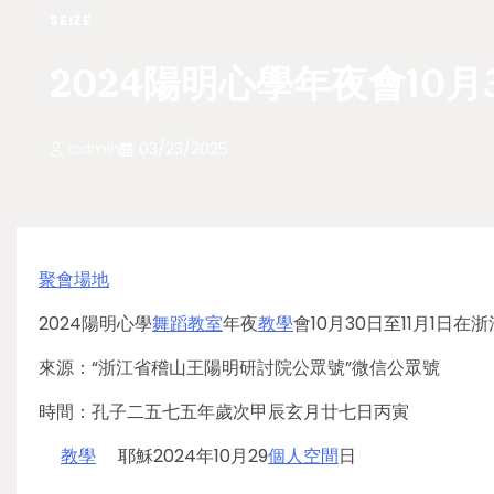
SEIZE
2024陽明心學年夜會10
admin
03/23/2025
聚會場地
2024陽明心學
舞蹈教室
年夜
教學
會10月30日至11月1日在
來源：“浙江省稽山王陽明研討院公眾號”微信公眾號
時間：孔子二五七五年歲次甲辰玄月廿七日丙寅
教學
耶穌2024年10月29
個人空間
日