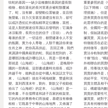
怯蛇的基因——缺少這種膽怯基因的靈長類
重要參照的是《
植物，都在退化的長河里逐步被蛇類覆滅
(以下簡稱：《
了。蛇，沒有腳，卻變動位置敏捷，並且悄
理措施》。但是
無聲氣；目力欠安甚至基礎沒有目力，卻可
證券買賣存在明
以或許憑仗紅外感知精準定位獵物，當然，
此需求明白的是
這是人類把握迷信常識以后發明的；它滿身
的、全國同一實
冰涼黏滑，長而分岔的信子（舌頭），內含
制，假如謎底是
毒液的長牙，一切這些，都營建著令人不安
據買賣、其法令
的氛圍。實力令人尊敬，人類干脆請你來做
特徵能否在必定
生肖之神，把你高高供起。 言回正傳，我們
的特徵等，值得
來講講中國典籍里的蛇。我起首想到的，不
賣法令軌制的實
是哪部詩集或許哪位詩人，而是一部奇書，
十條”指出，“
那就是《山海經》。 《山海經》，是晚期中
外相聯合的買賣
國的一部典籍。這部書成書時光很長，或許
易，培養強大場
跨越千年，能夠是自從中國人有說話文字以
買賣的條件是，
來，《山海經》就在不竭地積聚、豐盛和演
供給平安、可托
變。直到西漢末年，劉向、劉歆父子校勘收
買賣主體及相干
拾出了《山海經》的定本。《山海經》是一
以，構建場內數
部奇書，不在儒釋道和諸子百家的框架里。
買賣的需要性可
它的內在的事務奇幻而放縱，基礎沒有條條
據買賣、絕對于
框框；它既基于中華的山海地輿，又佈滿了
言具有何種特徵