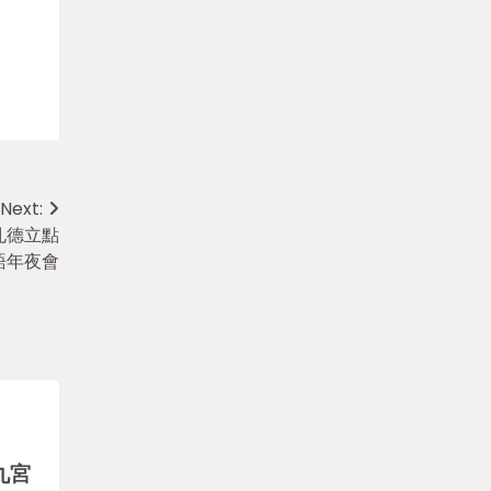
Next:
孔德立點
語年夜會
九宮