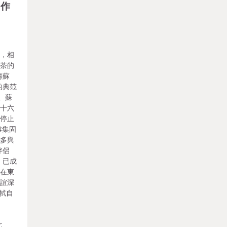
國作
義，相
品茶的
壽蘇
的典范
、蘇
等十六
園停止
雅集固
夜多與
伴侶
，已成
。在東
情誼深
蘇軾自
歐
七