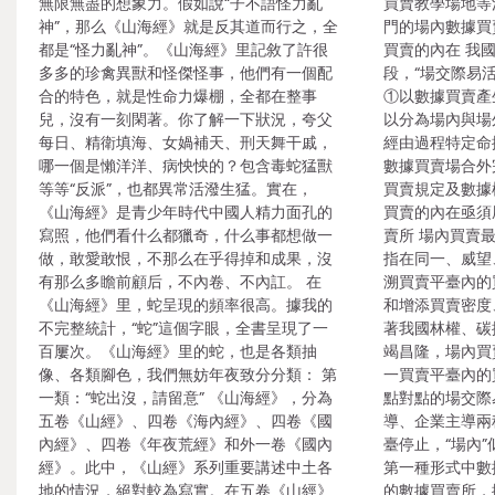
無限無盡的想象力。假如說“子不語怪力亂
買賣教學場地等
神”，那么《山海經》就是反其道而行之，全
門的場內數據買
都是“怪力亂神”。《山海經》里記敘了許很
買賣的內在 我
多多的珍禽異獸和怪傑怪事，他們有一個配
段，“場交際易
合的特色，就是性命力爆棚，全都在整事
①以數據買賣產
兒，沒有一刻閑著。你了解一下狀況，夸父
以分為場內與場
每日、精衛填海、女媧補天、刑天舞干戚，
經由過程特定命
哪一個是懶洋洋、病怏怏的？包含毒蛇猛獸
數據買賣場合外
等等“反派”，也都異常活潑生猛。實在，
買賣規定及數據
《山海經》是青少年時代中國人精力面孔的
買賣的內在亟須厘
寫照，他們看什么都獵奇，什么事都想做一
賣所 場內買賣
做，敢愛敢恨，不那么在乎得掉和成果，沒
指在同一、威望
有那么多瞻前顧后，不內卷、不內訌。 在
溯買賣平臺內的
《山海經》里，蛇呈現的頻率很高。據我的
和增添買賣密度
不完整統計，“蛇”這個字眼，全書呈現了一
著我國林權、碳
百屢次。《山海經》里的蛇，也是各類抽
竭昌隆，場內買
像、各類腳色，我們無妨年夜致分分類： 第
一買賣平臺內的
一類：“蛇出沒，請留意” 《山海經》，分為
點對點的場交際
五卷《山經》、四卷《海內經》、四卷《國
導、企業主導兩
內經》、四卷《年夜荒經》和外一卷《國內
臺停止，“場內”
經》。此中，《山經》系列重要講述中土各
第一種形式中數
地的情況，絕對較為寫實。在五卷《山經》
的數據買賣所，