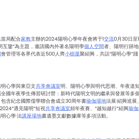
民當局配合
家教
主辦的2024陽明心學年夜會將于1
交流
0月30日至1
明互鑒”為主題，邀請國內外著名陽明學
個人空間
者、陽明行跡地
間
會管理等各界代表近500人齊
小樹屋
聚紹興，共話“陽明心學”踐
陽明心學與東亞文
共享會議室
明、陽明心學與明代思潮、年夜道
屆全國年夜學生傳習研討營：新時代陽明文明的繼承與發展等多
，包含紀念國際儒學聯合會成立30周年書
瑜伽場地
法展·紹興巡展
024“遇見陽明”短視
共享會議室
頻年夜賽、“越知越行”紹興
瑜伽
明心學·法
講座場地
書遺墨文獻數據庫等多項活動。