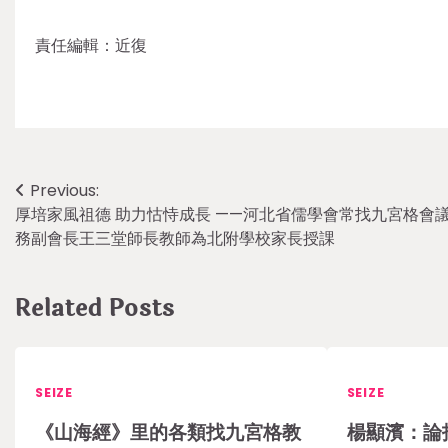
責任編輯：近復
Post
Previous:
厚培家風祖德 助力怙恃成長 ——河北省儒學會常找九宮格會
navigation
務副會長王三堂師長教師為北附學校家長授課
Related Posts
SEIZE
SEIZE
《山海經》里的各類找九宮格教
楊顯濱：論