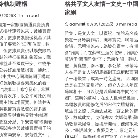
令軌制建構
格共享文人友情–文史–中
家網
3/2025
1 min read
中國第一家數據暢通買賣所貴
admin
03/05/2025
0 min read
式掛牌運營以來，數據買賣
雅集，是文人文士以慶祝、情誼為名
現，數據要素慢慢奠基了其
聚在一路吟詩作賦、撫琴賞花、喝酒
孩子要素的“江湖”位置，數
會議。元明清以來，為坡公慶生，有“
。但數據買賣仍以場交際易
會”雅集，而在蘇軾生涯的北宋，雅集
點的特征招致亂象叢生，隱
莫過于“西園雅集”了：元康年間，蘇軾
權益甚至國度平安、生物平
轍、黃庭堅、秦不雅、李公麟、米芾
公共好處屢遭損害。據此，
人在同是文人的駙馬都尉王詵府邸西
2日《中共中心國務院關于構建
了一場聚首，成為一時之盛況。 西園
好施展數據要素感化的看
然是在王詵家舉行的，但介入之人年
“數據二十條”)發布，希冀
蘇軾相干，可以說是以蘇軾為中間的“
買賣次序，以公平可托的周
圈”。這時的蘇軾，在文人世備受推重
賣主體出場買賣。但這并沒
為繼教員歐陽修之后的宋代文壇魁首
解數據買賣激發的諸多題
坡生日之際，忽而念及歐、蘇之間的
實際界與實務界對“數據產
摯，故成此文。 亦師亦友 文脈傳承 
收益分派、平安管理”瑜伽教
幼敬慕歐陽修，從換牙開端，便崇敬
審閱各地與數據買賣相干的
公，“晝誦其文，夜夢見之”。康定元年
所當局規章、規范性文件，
(1040)，歐陽修接踵撰寫了《正統論