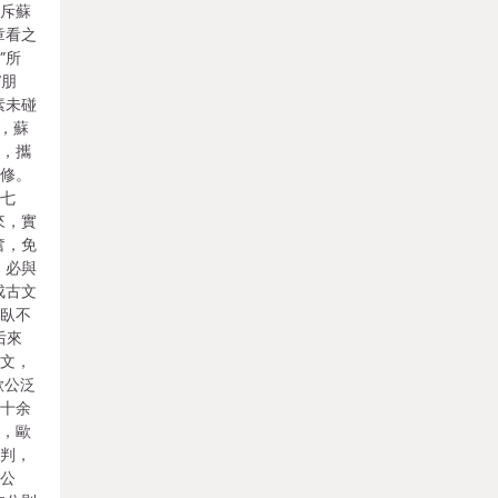
石斥蘇
章看之
”所
“朋
素未碰
），蘇
州，攜
陽修。
論七
來，實
奮，免
，必與
成古文
坐臥不
后來
駢文，
歐公泛
二十余
訣，歐
通判，
忠公