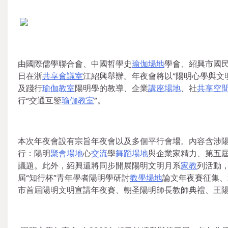
由國際儒學聯合會、中國哲學史
瑜伽場地
學會、紹興市國
日在浙
共享會議室
江紹興舉辦。年夜會將以“陽明心學與文
及踐行
瑜伽教室
陽明學的教導、企業
講座場地
、社
共享空
行“交通互鑒
瑜伽教室
”。
本次年夜會設有宗旨年夜會以及多個平行會場。內容含涉
行：陽明
聚會場地
心
交流
學
舞蹈場地
與企業家精力、第五
議題。此外，紹興還將同步開展陽明文明月系
家教
列活動
屆“知行杯”青年學者陽明學研討
教學場地
論文年夜賽征集、2
市首屆陽明文明宣講年夜賽、朝圣陽明師長教師典禮、王陽