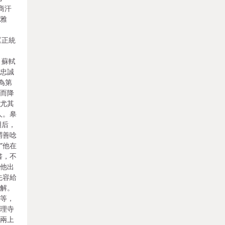
商汗
不雅
年
《正統
，蘇軾
賞忠誠
為第
嫌而降
。尤其
人。皋
明后，
謂善唸
”他在
書，不
放他出
先容給
瞭解。
三等，
夜理寺
，兩上