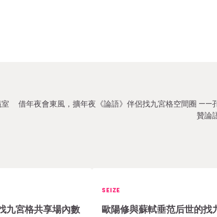
議室
借年夜會東風，擴年夜《論語》伴侶找九宮格空間圈 ——
贊論
SEIZE
找九宮格共享場內數
歐陽修與蘇軾垂范后世的找