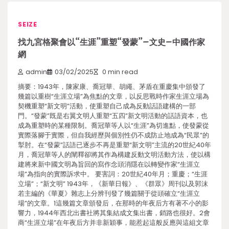
SEIZE
找九宮格聚會以“生涯”重塑“發蒙”–文史–中國作家
網
admin
03/02/2025
0 min read
摘要：1943年，陳家康、喬冠華、胡繩、茅盾在重慶集中頒發了
幾篇以重樹“生涯立場”為焦點的文章，以反思戰時作家生涯立場為
契機重塑“新文明”活動，使重塑自己成為反動話語建構的一部
門。“發蒙”既是右翼文明人重塑“五四”新文明活動的話語資本，也
成為重塑時的某種限制。喬冠華等人以“生涯”為切進點，使發蒙從
實際落腳于實際，但自我經歷與個別性仍不成防止地成為“民眾”的
掣肘。在“發蒙”話語已逐步不再是重塑“新文明”主流的20世紀40年
月，喬冠華等人的闡釋卻將其作為構建反動文明活動方法，使以構
建將來新中國文明為旨回的寫作念頭消隱在以轉變作家“生涯立
場”為指向的實際訴求中。 要害詞：20世紀40年月；重慶；“生涯
立場”；“新文明” 1943年，《新華日報》、《群眾》周刊以及郭沫
若主編的《華夏》雜志上分辨刊發了幾篇關于從頭確立“生涯立
場”的文章。1這幾篇文章頒發后，在那時的年夜后方有著不小的影
響力，1944年西北出書社將其集結成文集出書，銷路也很好。2會
商“生涯立場”在年夜后方并非新穎事，能惹起這般反應與這組文章