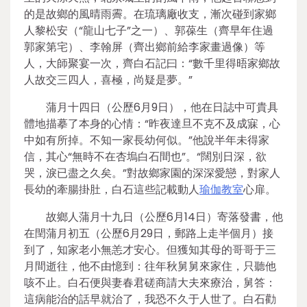
的是故鄉的風晴雨霽。在琉璃廠收支，漸次碰到家鄉
人黎松安（“龍山七子”之一）、郭葆生（齊早年住過
郭家第宅）、李翰屏（齊出鄉前給李家畫過像）等
人，大師聚宴一次，齊白石記曰：“數千里得晤家鄉故
人故交三四人，喜極，尚疑是夢。”
蒲月十四日（公歷6月9日），他在日誌中可貴具
體地描摹了本身的心情：“昨夜達旦不克不及成寐，心
中如有所掉。不知一家長幼何似。”他說半年未得家
信，其心“無時不在杏塢白石間也”。“闊別日深，欲
哭，淚已盡之久矣。”對故鄉家園的深深愛戀，對家人
長幼的牽腸掛肚，白石這些記載動人
瑜伽教室
心扉。
故鄉人蒲月十九日（公歷6月14日）寄落發書，他
在閏蒲月初五（公歷6月29日，郵路上走半個月）接
到了，知家老小無恙才安心。但獲知其母的哥哥于三
月間逝往，他不由憶到：往年秋舅舅來家住，只聽他
咳不止。白石便與妻春君磋商請大夫來療治，舅答：
這病能治的話早就治了，我恐不久于人世了。白石勸