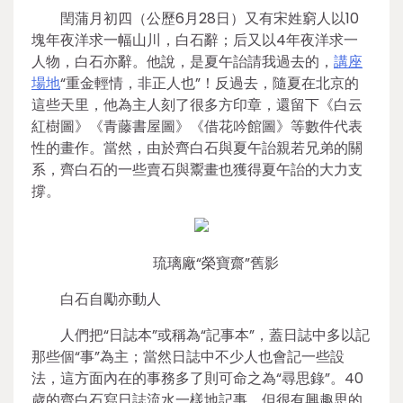
閏蒲月初四（公歷6月28日）又有宋姓窮人以10
塊年夜洋求一幅山川，白石辭；后又以4年夜洋求一
人物，白石亦辭。他說，是夏午詒請我過去的，
講座
場地
“重金輕情，非正人也”！反過去，隨夏在北京的
這些天里，他為主人刻了很多方印章，還留下《白云
紅樹圖》《青藤書屋圖》《借花吟館圖》等數件代表
性的畫作。當然，由於齊白石與夏午詒親若兄弟的關
系，齊白石的一些賣石與鬻畫也獲得夏午詒的大力支
撐。
琉璃廠“榮寶齋”舊影
白石自勵亦動人
人們把“日誌本”或稱為“記事本”，蓋日誌中多以記
那些個“事”為主；當然日誌中不少人也會記一些設
法，這方面內在的事務多了則可命之為“尋思錄”。40
歲的齊白石寫日誌流水一樣地記事，但很有興趣思的