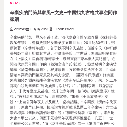
SEIZE
辛棄疾的門第與家風–文史–中國找九宮格共享空間作
家網
admin
03/11/2025
0 min read
辛棄疾的門第，歷來不甚了然。清代嘉慶年間辛啟泰撰《稼軒師長
教師年譜》，曾據族譜述及辛棄疾五世世系；20世紀30年月，鄧
廣銘著《辛稼軒年譜》，苦于找不到辛氏族譜，僅據辛氏《稼軒師
長教師年譜》照錄其世系。但濟南辛氏五世世系，無法說明辛棄疾
在《上梁文》里自稱“稼軒居士，發展東南”“家本秦人真將種”。近
閱清代康熙年間刊印的《菱湖交流辛氏宗譜》，豁然發明辛棄疾曾
編撰《濟南辛氏宗圖》。根據宗圖，方知辛棄疾所言不虛，并進而
清楚辛棄疾的門第家風及其精力淵源。 《菱湖辛氏宗譜》錄有題
朱熹和陸九淵兩報酬辛棄疾寫的《濟南辛氏宗圖序》。朱、陸二序
都明白說到辛棄疾“制為族圖，以貽后世”，“竊制宗圖，以詔誥后
人”。宋代修譜之風甚盛。北宋仁宗年間，范仲淹《續家譜序》就
說：“吾祖唐相履冰之后，舊有家譜。”朱熹《王氏族譜序》更
說：“上自公卿年夜夫以及庶人，必有譜牒。” 辛棄疾《濟南辛氏宗
圖》，原書早已掉傳。據宗譜卷首所載明萬歷二年辛棄疾十六世孫
辛鼎梅撰《辛氏通譜僑居錄》說：“稼軒公所著《宗圖》，肇自周
太史辛甲公以來，傳歷宋景德間年夜理評事惟葉公，凡五十一世，
至稼軒公又五世矣。”而《菱湖辛氏宗譜》卷一《肇周年夜夫甲公