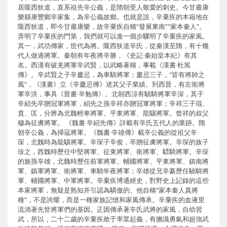
居隴西狄道，直系祖先辛公義，是隋朝受人敬愛的刺史。今甘肅康
樂縣康豐鄉辛家集，為辛公義故鄉。也就是說，辛棄疾的本籍地在
隴西狄道，即今甘肅康樂，故辛棄疾自稱“發展東南”“家本秦人”。
弄明了辛棄疾的門第，我們就可以進一個步驟明了辛棄疾的家風。
其一，武功傳家，世代為將。隴西狄道辛氏，從秦漢至隋，有十幾
代人做過將軍。秦朝有年夜將辛勝，《史記·秦始皇本紀》有其
名。西漢有破羌將軍辛武賢，以武略著稱，事載《漢書·杜篤
傳》。辛武賢之子辛慶忌，為車騎將軍；慶忌三子，“皆有將帥之
風”，《漢書》立《辛慶忌傳》述其父子業績。到西晉，有左衛將
軍辛洪，事具《晉書·辛勉傳》。北朝西涼有驍騎將軍辛深，其子
辛紹先卒贈冠軍將軍，紹先之孫辛祥亦贈冠軍將軍；辛祥三子琨、
賁、匡，分辨為北魏輕車將軍、平東將軍、龍驤將軍。曾祥的叔父
穆為征虜將軍。 《魏書·辛紹先傳》詳載有辛氏五代人的業跡。隋
朝辛公義，為掃寇將軍。《魏書·辛雄傳》載辛公義的從祖父辛
琛，北魏時為龍驤將軍。辛琛子辛俊，卒贈征虜將軍。辛琛的族子
珍之，西魏時歷任中堅將軍、征東將軍、衛將軍、驃騎將軍。辛琛
的族孫辛雄，北魏時歷任前軍將軍、輔國將軍、平東將軍、鎮南將
軍、鎮軍將軍、衛將軍、車騎年夜將軍；辛雄從兄辛纂歷任驍騎將
軍、輔國將軍、中軍將軍。辛棄疾博通經史，對野史上記錄的這些
本家將軍，無疑是熟知并引認為驕傲的。他自稱“家本秦人真將
種”，不是誇耀，而是一種家族記憶和家風傳承。辛棄疾的血液里
流淌著先世將軍們的基因。正因傳承著辛氏武將的家風，自幼習
武，所以，二十二歲的辛棄疾敢于率眾起義，有膽識勇氣和超強武