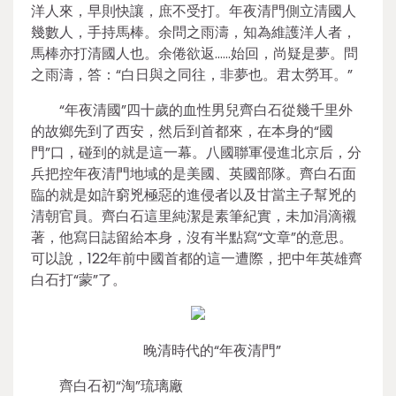
洋人來，早則快讓，庶不受打。年夜清門側立清國人
幾數人，手持馬棒。余問之雨濤，知為維護洋人者，
馬棒亦打清國人也。余倦欲返……始回，尚疑是夢。問
之雨濤，答：“白日與之同往，非夢也。君太勞耳。”
“年夜清國”四十歲的血性男兒齊白石從幾千里外
的故鄉先到了西安，然后到首都來，在本身的“國
門”口，碰到的就是這一幕。八國聯軍侵進北京后，分
兵把控年夜清門地域的是美國、英國部隊。齊白石面
臨的就是如許窮兇極惡的進侵者以及甘當主子幫兇的
清朝官員。齊白石這里純潔是素筆紀實，未加涓滴襯
著，他寫日誌留給本身，沒有半點寫“文章”的意思。
可以說，122年前中國首都的這一遭際，把中年英雄齊
白石打“蒙”了。
晚清時代的“年夜清門”
齊白石初“淘”琉璃廠