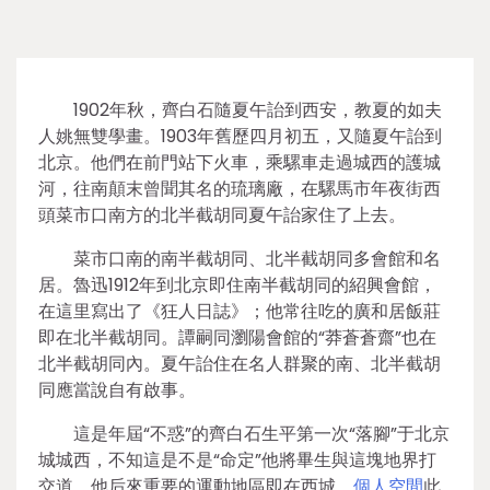
1902年秋，齊白石隨夏午詒到西安，教夏的如夫
人姚無雙學畫。1903年舊歷四月初五，又隨夏午詒到
北京。他們在前門站下火車，乘騾車走過城西的護城
河，往南顛末曾聞其名的琉璃廠，在騾馬市年夜街西
頭菜市口南方的北半截胡同夏午詒家住了上去。
菜市口南的南半截胡同、北半截胡同多會館和名
居。魯迅1912年到北京即住南半截胡同的紹興會館，
在這里寫出了《狂人日誌》；他常往吃的廣和居飯莊
即在北半截胡同。譚嗣同瀏陽會館的“莽蒼蒼齋”也在
北半截胡同內。夏午詒住在名人群聚的南、北半截胡
同應當說自有啟事。
這是年屆“不惑”的齊白石生平第一次“落腳”于北京
城城西，不知這是不是“命定”他將畢生與這塊地界打
交道，他后來重要的運動地區即在西城。
個人空間
此