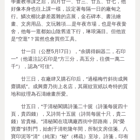
學畫教導課之后，四月廿一、廿三、廿五、廿七，他
好像本身也往上課一樣，設定著每隔一日的廠甸之
行。鱗次櫛比參差叢雜的店展，金石碑本、書法繪
畫、文房用品、文玩雜項……是年夜市場，也是年夜黌
舍，他每一逛都如山陰舊道下行，琳琅滿目。但他豈
是“空逛”？當然也會買些工具。
廿一日（公歷5月17日），“余購得銅器二，石印
一”（他還注記石印是“方三分，高五分，往價一萬二
千”），認為“可佳”。
廿三日，在廠肆又購石印后，“過楊梅竹斜街成興
齋購紙”。成興齋乃街上名店，其羅紋宣紙以奇特的質
地和紋理為石濤繪畫所愛。
廿五日，“于清秘閣購詩箋二十篋（詩箋每篋四十
頁，貴四錢），又詩筒十五篋（詩筒每篋十只，貴二
錢）皆貴極。”清秘閣在琉璃廠西街中部路南，與“榮
寶齋”斜對門，始創于清乾隆年間，所制文房信箋、八
寶印泥等“清”（純潔）“秘”（稀疏）至珍。詩箋，印有