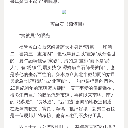
書真是買不起了”的嘆息。
齊白石《菊酒圖》
“齊教員”的眼光
盡管齊白石后來經常誇大本身是“詩第一，印第
二，書第三，畫第四”，但他畢竟是以“畫家”成分名世
的。夏午詒聘他做“家教”，請的是“畫師”而不是“詩
人”。有“粉絲”到居所找“湘潭齊璜白石師長教師”，也
是慕他的畫名而往的。齊本身命其北半截胡同的姑且
居處為“北萍精舫”或“北萍舫”，走的也是從畫的門路。
20世紀初年的琉璃廠坊肆間，庚子事變的傷痕猶在，
很多朱門巨戶的躲品流進市道，嘉道以來南地、南方
的“姑蘇造”、“長沙造”、“后門造”更洶涌地撲進暢通，
在廠肆間收支，賞真，鑒偽，批評好壞，對齊白石也
是一個硬邦邦的考驗。他有幸碰到不少好工具。
四月十五（公歷5月11日），某年夜官宦家仆攜八