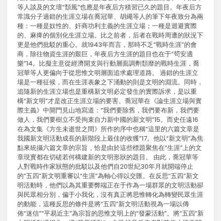
等人談及的文壇“頹風”也應是年夜后方積習已久的題目。年夜后方
常識分子過錯的生涯立場在喬冠華、胡繩等人的筆下年夜致分為兩
種：一種是奴性的、奸商功利主義的生涯立場；一種是迴避實際
的、麻痺的個別化生涯立場。比之前者，后者在戰時周遭的狀況下
更是他們批駁的重心。就1943年而言，那時不乏“戰時生涯”的會
商，除往物資生涯的艱巨，年夜后方生涯的題目也在于“茍安適
樂”14。比擬主意從經濟開支與行動層面調劑頹靡的戰時生涯，喬
冠華等人更偏向于從思惟文明層面追求處理道路。 過錯的生涯立
場是一種征候，而在生涯表象之下涌動的則是文明的淵流。同時，
追隨新的生涯立場也是重構新文明必定發生的實際訴求，是以重
構“新文明”才是改正生涯立場的要害。喬冠華在《論生涯立場與實
際主義》中開門見山地寫道：“我們要除舊，我們要布新，我們要
做人，我們要樹立不受拘束自力新中國的新文明”15。而史任遠16
在為文集《方生未逝世之間》所作的序中也稱“這里的六篇文章是
我國新文明活動成長的新階段上最佳的收獲”17。他以“新文明”為焦
點來統攝六篇文章的宗旨，恰是由於這些標題聚焦在“生涯”上的文
章現實都在切磋若何構建新的文明形狀的題目。 由此，喬冠華等
人對戰時作家狀態的批駁以及他們自20世紀30年月就開端停止
的“五四”新文明重審以“生涯”為軸心得以交匯。在反思“五四”新文
明活動時，他們以為其重要弊端正在于作為一場群眾的文明活動卻
與民眾相分別，偏于小我化，沒有真正將思惟轉化為轉變民眾生涯
的動能，這種反思的條件是將“五四”新文明活動視為一場以傳
佈“迷信”“平易近主”為宗旨的思惟文明上的“發蒙活動”。將“五四”新