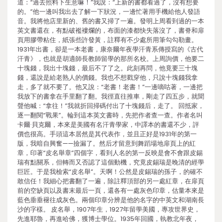
道：“過去照料下生意嘛！”我說：“上新的書都看過了，沒有想要
的。”他一邊叫我出去了解一下狀況，一邊忙著用手機給他人發語
音。我將他店里新的、舊的書又掃了一遍。發明上周看到過的一本
英文書還在，有點破襤褸爛的，布面的漆都快失落沒了，書脊和扉
頁用膠帶粘住，紙張些許發黃，註釋有不少處所用筆勾勾勒畫。
1931年出書，卻是一本老書，康奈爾年夜學汗青系傳授寫的《古代
汗青》，也就是胡適師長教師留學的那所名校。上周詢價，他要二
十塊錢，我出十塊錢，最后不了了之。此刻再問，他竟要三十塊
錢，還說是給老熟人的價錢。我也不想戳穿他，只說十塊錢我拿
走，多了就不要了。他又說：“老書！老書！”一邊嘀咕著，一邊把
我放下的書拿在手里翻了翻。我徑直往推車，剛走了四五步，就聞
聲他喊：“拿往！”我就折回掃碼付出了十塊錢后，走了。 回抵家，
逐一翻閱“戰果”。輪到這本英文書時，先把作者查一查。作者名叫
卡爾·貝克爾，本來是美國有名汗青學家，中譯本的書還不少，評
價也很高。手頭這本居然是其代表作，並且正好是1931年的第一
版，我暗自興奮——撿漏了。然后才留意到舞蹈場地扉頁上的紅
章，印著“皮名舉章”四個字，看到人名的第一反映是會不會跟皮錫
瑞有點關系，但轉而又否認了這個動機，究竟皮錫瑞是晚清的經學
巨匠。于是我檢索“皮名舉”。天啊！公然是皮錫瑞的孫子，的確不
敢信任！我細心把書翻了一遍，除註釋頂部的另一處紅章，在扉頁
前的空缺頁以及書末最后一頁，還各有一處灰色印章，估量本來是
藍色垂垂褪往成灰色。兩個印章分辨是他的名字的中英文和湖南長
沙的字樣。 皮名舉，1907年生，1927年留學美國，專攻世界史，
先進耶魯，再進哈佛，獲博士學位。1935年回國，執教北年夜，