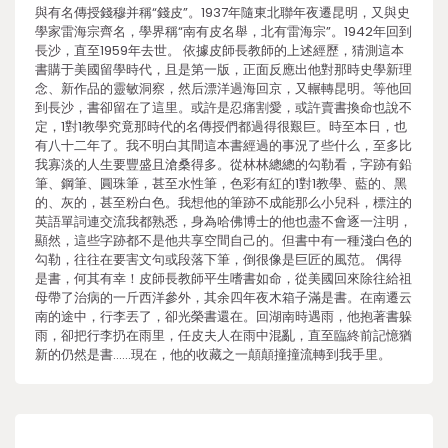
與有名傳授錢穆并稱“錢皮”。1937年隨東北聯年夜遷昆明，又與史
學家雷海宗齊名，學界稱“南有皮名舉，北有雷海宗”。1942年回到
長沙，直至1959年去世。 依據皮師長教師的上述經歷，猜測這本
書購于美國留學時代，且是第一版，正面反應出他對那時史學新理
念、新作品的靈敏洞察，然后漂洋過海回京，又輾轉昆明。等他回
到長沙，書卻留在了這里。或許是忍痛割愛，或許賣書換命也說不
定，1對1教學究竟那時代的名傳授們都過得很艱巨。時至本日，也
有八十二年了。我不明白其間這本書經過的事況了些什么，至多比
我寡淡的人生要豐盛且滄桑得多。從林林總總的勾勒看，字跡有鉛
筆、鋼筆、圓珠筆，甚至水性筆，色彩有紅的1對1教學、藍的、黑
的、灰的，甚至粉白色。我想他的筆跡不成能那么小兒科，標注的
英語單詞連交流我都熟悉，身為哈佛博士的他也盡不會逐一注明，
顯然，這些字跡都不是他共享空間自己的。但書中有一種淺白色的
勾勒，往往在要害文句或段落下筆，倒很像是巨匠的風范。 偶得
是書，何其有幸！皮師長教師平生嗜書如命，從美國回來除往給祖
母帶了治病的一斤西洋參外，其余四年夜木箱子滿是書。在南遷云
南的途中，行李丟了，卻光榮書還在。回湖南時遇雨，他抱著書躲
雨，卻把行李扔在雨里，任皮夫人在雨中混亂，直至臨終前記憶猶
新的仍然是書……現在，他的收藏之一顛顛撞撞流轉到我手里。