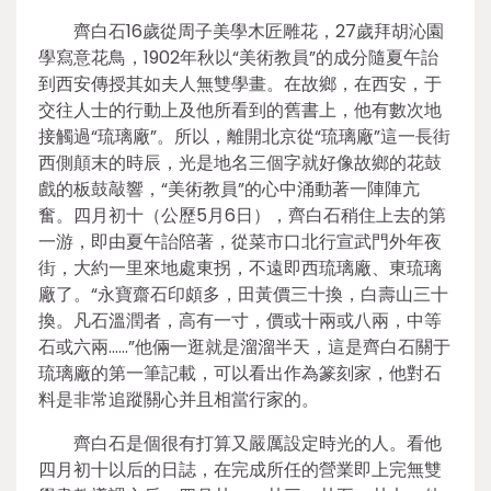
齊白石16歲從周子美學木匠雕花，27歲拜胡沁園
學寫意花鳥，1902年秋以“美術教員”的成分隨夏午詒
到西安傳授其如夫人無雙學畫。在故鄉，在西安，于
交往人士的行動上及他所看到的舊書上，他有數次地
接觸過“琉璃廠”。所以，離開北京從“琉璃廠”這一長街
西側顛末的時辰，光是地名三個字就好像故鄉的花鼓
戲的板鼓敲響，“美術教員”的心中涌動著一陣陣亢
奮。四月初十（公歷5月6日），齊白石稍住上去的第
一游，即由夏午詒陪著，從菜市口北行宣武門外年夜
街，大約一里來地處東拐，不遠即西琉璃廠、東琉璃
廠了。“永寶齋石印頗多，田黃價三十換，白壽山三十
換。凡石溫潤者，高有一寸，價或十兩或八兩，中等
石或六兩……”他倆一逛就是溜溜半天，這是齊白石關于
琉璃廠的第一筆記載，可以看出作為篆刻家，他對石
料是非常追蹤關心并且相當行家的。
齊白石是個很有打算又嚴厲設定時光的人。看他
四月初十以后的日誌，在完成所任的營業即上完無雙