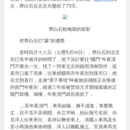
次，齊白石在北京共盤桓了73天。
齊白石較晚期的留影
把齊白石打“蒙”的遭際
昔時四月十八日（公歷5月14日），齊白石到北京
后已有半個月的時間了，他下決計要往“國門”年夜清
門不雅光一次。找了一同來北京的鐘雨濤奉陪伴，從
菜市口雇了馬車，往東經騾馬市年夜街到珠市口，然
后北拐直行，走過“庚子事情”時被搶掠殘敗正在恢復
的前門年夜街，繞過三年前被焚毀方才開端復建的正
陽門箭樓、城樓，年夜清門就在面前了：
……至年夜清門，車馬如蟻，擁不成進，車塵萬
丈，目不克不及稍開。余立半晌，紛紜無可名狀。但
見洋人往來來往，各持以鞭坐車上。清國人車馬及生
意小商讓他車路稍慢，洋人以鞭亂施之。官員車馬見