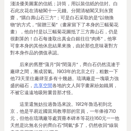
淺淡優美圖案的信紙；詩筒，用以裝信紙的信封。白
石此次花在清秘閣十一元錢。分開清秘閣又到永寶
齋，“購白壽山石三方”；可是白石采取的是“以物換
物”的方式，“留贈三菊”（畫家留下了本身的三幅菊花
畫），他自忖是以三幅菊花圖抵了三方壽山石，仍是
很劃算的！白石每逢取出真金白銀往往“肉疼”，他寧
可拿本身的其他休息結果來換，由於那也意味著對方
對本身作品的價值承認。
后來的舊歷“蒲月”與“閏蒲月”，齊白石仍然流連于
廠肆之間，漸成習氣。1903年的北京之行，粗數一下
他73天里往廠肆至多有十幾趟。琉璃廠是一塊吸力強
盛的磁石，
共享空間
各地的文人與字畫家紛如鐵屑，
不被它遠遠地吸附曩昔那才怪。
這里還無妨拉過魯迅來說。1912年魯迅初到北
京，他是平易近國當局教導部的官員，一年俸祿710
元，但他在琉璃廠等處買冊本碑本等花往160元——他
天然是比無名分的齊白石“闊氣”多了，仍然收回“線裝