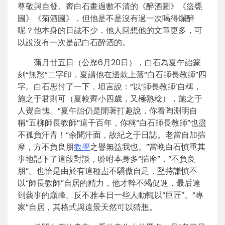
尊敬與自發。齊白石畫過數不清的《醉酒圖》《盜甕
圖》《菊酒圖》，但他是不是沒有過一次喝得爛醉
呢？他本身的日誌不少，他人回想他的文章更多，可
以說沒有一次是記白石醉酒的。
蒲月廿五日（公歷6月20日），白石為夏午詒篆
刻“無愁”二字印，夏請他在邊款上落“白石師長教師”四
字。白石思忖了一下，坦言說：“以‘師長教師’自稱，
施之于君則可（夏較齊小四歲，又極熟稔），施之于
人覺自愧。”夏午詒仍是開著打趣說，你看陶淵明自
稱“五柳師長教師”這千百年，你稱“白石師長教師”也盡
不孤負汗青！“余聞汗面，故紀之于日誌。老當自加揣
摩，方不負良朋
教學
之譽無益我也。”當晚白石慎重其
事地記下了這段對談，吩咐本身多“揣摩”，“不負良
朋”。也恰是由於有這種盡不驕傲自足，堅持謙慎不
以“師長教師”自居的精力，他才幹不竭促進，最后達
到藝事的巔峰。反不雅本日一些人動輒以“巨匠”、“專
家”自居，其格式與遠景天然可以猜想。