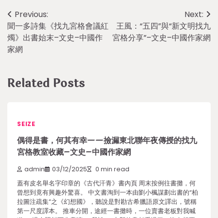
Post
Previous:
Next:
聞一多詩集《找九宮格會議紅
王風：“五四”與“新文明找九
navigation
燭》出書始末–文史–中國作
宮格分享”–文史–中國作家網
家網
Related Posts
SEIZE
偶得是書，何其有幸——撿漏東北聯年夜傳授的找九
宮格教室收藏–文史–中國作家網
admin
03/12/2025
0 min read
蓋有皮名舉名字印章的《古代汗青》書內頁 周末按例往書攤，何
曾想到竟有興趣外驚喜。 中文書淘到一本由劉小楓謀劃出書的“柏
拉圖注疏集”之《幻想國》，聽說是對勘古希臘語原文譯出，號稱
第一尺度譯本。 推車分開，途經一書攤時，一位賣書老板對我喊