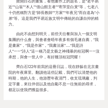
掀開白石的畫集，看他畫作上的題名，是“老平易
近”“山翁”“木人”“借山館主者”“寄萍堂白叟”等，七老八
十仍然稱對方是“師長教師”“方家”“年夜兄”而自道為“小
弟”等。這是我們平易近族文明中傳統的自謙自抑的精
力。
由此不由想到明天，前些天往餐與加入一個文明
集團的什么會，與會者會晤年夜多有個毛遂自薦，“我
是畫家”，“我是作家”，“我書法家”……“我是詩
人”——“詩人”這一稱乃是文藝之神殘暴的桂冠啊——沒
承想，與會一世人中，有好幾頂桂冠閃耀！
齊白石122年前寫的這冊日誌，現在靜躲在北京畫
院的年夜庫里。翻讀他這些記載，我們可以清楚他的
時期，他的人生，他游歷年夜清門，收支琉璃廠，判
定字畫，來往伴侶以及他自勵不息一往無前的尋求，
都足以使我們獲益很多。