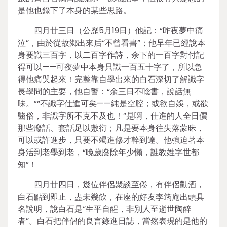
是他也錄下了本身的某些思路。
四月廿三日（公歷5月19日）他記：“昨夜夢中痛
泣”，由於從故鄉出來后“不曾看書”；他早年已經說本
身要識三百字，以二百字作詩，余下的一百字對付記
得可以——可夜夢中本身只識一百五十字了，所以急
得他痛哭起來！完整靠自學出來的白石深切了解識字
長學問的主要，他自警：“余三日不唸書，說話無
味。”“不識字仕進可矣——純是空腔；或欲自娛，或欲
醫俗，非識字所不克不及也！”是啊，仕進的人全日價
那些廢話、套話足以敷衍；凡是要本身往失落蒙昧，
可以或許進步，只要不竭進修才幹到達。他強迫著本
身活到老學到老，“晚歲廢除年少懶，誰教姓字世都
知”！
四月廿四日，幾位伴侶聚談至倦，有伴侶勸酒，
白石點到即止，盡未幾飲，在座的好友李筠庵出頭具
名說明，說白石是“生平自醒，非別人至逝世陶醉
者”。白石把伴侶的良言錄進日誌，當然表現的是他的