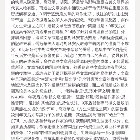
的執筆人陳家康、喬冠華、胡繩、茅盾皆為那時重慶右翼文明界的
代表人物有關。而這些文章的集中涌現也緣于他們那時在重慶的親
密接觸和交通。3 關于這幾篇文章的寫作念頭，以往的研討往往幾
筆帶過，且多依據幾位執筆人本身的記敘。喬冠華曾回想說，寫作
《方生未逝世之間》這篇文章想要答覆的中間題目是：“年夜后方
的提高作家的前途畢竟在哪里？”4除了針對國統區自己的題目外，
據胡風回想，這些文章或也意欲對延安有所照應，5但從舒蕪此后
的記敘來看，喬冠華等人那時對延安反教條主義內在的懂得并不確
實。6此后研討中對這些文章寫作念頭的爭辯，也集中在它們是受
年夜后方仍是延安影響更多，7疏忽了文章自己的表達。 從幾位執
筆人的表述來看，寫作這些文章是幾重原因交疊的成果，正如喬冠
華所說，文章“觸及的題目很廣”8。熟悉到這些文章寫作佈景與念
頭的復雜性，或許有助于從頭探尋這些文章內涵的寫作動力，文章
中呈現的高頻詞“生涯立場”和“新文明”分辨對應著文章的實教學場
地際訴求及隱含其下的反動話語建構的意圖，而二者所組成的張力
關系恰是本文的切進點。 一、“戰時生涯”反思與“新文明”重塑
1943年，年夜后方刮起文壇“頹風”，這股“頹風”既包括作家的“思
惟苦悶”，還指向其他凌亂的思惟狀態。9茅盾就曾專門撰文批駁初
級興趣在文壇的“盛行”10，喬冠華在《方生未逝世之間》的開首也
談到年夜后方常識分子的精力危機，其焦點詞為“麻痺”“倦怠”“低
沉”11。文壇的各種弊端及作家的精力狀態與戰時生涯密不成分，正
如茅盾所感喟，作家思惟上的苦悶是由于物資生涯的艱巨和出書業
的瘠薄。12 作家若何在面對物資匱乏、生涯動蕩等一系列困難時
維系生涯與創作，自抗戰周全迸發以來就備受追蹤關心。13喬冠華