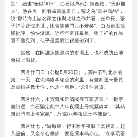
圓”，繪畫“全以神行”，白石以為他別饒逸致，“天趣勝
人”。他在另一回看孟麗堂畫冊，稱之為“畫中高品”，
說“那時海上諸名家之作與此翁之作并看，任阜長、張
子祥等皆愧逝世，比賣笑倚門兒不若矣”。白石這里放
膽批評，愉快淋漓。近些年來任阜長、張子祥的作品
還不難見到，似乎是孟麗堂很難碰到了。
當然，在阿誰魚龍混淆的市場上，也不成防止地
會撞上假貨。
四月廿四日（公歷5月20日），齊白石到北京的
第二十天，在琉璃廠李瑞荃的家里，有畫商送來冊頁
及畫幅共數十件，他逐一看過，愣沒件真貨。
四月廿六，永寶齋和延清閣等五家店奉上一批字
畫請選。白石鑒定此中八年夜隱士冊純屬偽本，“其稿
無那時海上名家氣”，乃“臨八年夜隱士本無疑”。
四月廿七，“游廠肆，得不雅年夜滌子真跡畫，超
凡盡倫；又金冬心畫佛，便是贗本稿亦佳。”在李瑞荃