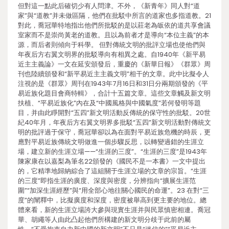
但對這一點此后確切少有人問津。不外，《新青年》同人對“道
家”與“道教”并未做區隔，他們在批駁中所言的道家也多指道教。21
對此，喬冠華特地指出他們所批駁的是以莊老為皈依的道共享會議
室家而不是崇尚黃老的道教。且以為前者才是導向“本位主義”的本
源，而后者則傾向于科學。 但對傳統文明的批評立場也使他們與
年夜后方右翼文明界的批駁導向有相異之處。自1940年《新平易
近主主義論》一文在延安頒發后，重慶的《新華日報》《群眾》周
刊也陸續頒發和“新平易近主主義文明”相干的文章。此中比擬令人
注視的是《群眾》周刊在1943年7月16日和31日分兩期頒發的《平
易近族化題目會商特輯》，合計十五篇文章。這些文章觸及新文明
扶植、“平易近族化”內在及“中國風格與中國氣度”若何發明等題
目，并由此睜開對“五四”新文明活動反傳統的保守性的批駁。20世
紀40年月，年夜后方右翼文明界多批駁“五四”新文明活動對傳統文
明的批評過于保守，喬冠華卻以為在面對平易近族危機的時辰，更
應對平易近族傳統文明做進一個步驟反思，以轉變過錯的生涯立
場，建立新的生涯立場——“生涯的三度”。“生涯的三度”是1943年
陳家康在以嘉梨為筆名22頒發的《國民不是一本書》一文中提出
的，它精準地歸納綜合了這組關于生涯立場的文章的宗旨。“生涯
的三度”即指生涯的廣度、深度與密度，分辨指向“擴展生涯范
圍”“加深生涯經歷”與“用全部心地往關心國民的命運”。23 在對“三
度”的闡釋中，比擬廣度和深度，密度被舉高到更主要的地位。總
體來看，新的生涯立場誇大參與現實生涯并與民眾慎密相連。喬冠
華、胡繩等人由此凸起他們所構建的新文明分歧于此前的屬