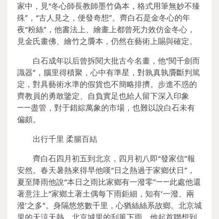
家中，見“冬心師長教師墨竹偽本，格式用筆無妙不臻
殊”，“古人見之，便發奇想”。齊白石是金冬心的年
夜“粉絲”，他書法上、繪畫上都曾死力效仿金冬心，
見金氏畫佛、繪竹之贗本，仍然在藝術上賜與確定。
白石成年以后曾拆閱大批古今名畫，他“閱千劍而
識器”，腦里得積聚，心中有準星，對孰真孰贗斷判篤
定，對具藝術水準的假貨也不簡略排擠。步進不惑的
齊教員的勇敢鑒定、自負實足也給人留下深入印象
——盡管，對于錯綜萬象的市場，也難以說白石未有
偏頗。
出行千里 柔腸百結
齊白石四月初五到北京，四月初八即“發家信”報
安然。春天暑熱來得早他嘆“日之熱過于家鄉伏日”，
夏至降雨他說“本日之雨比家鄉有一潑零”——此處他還
著意注上“家鄉土著土偶每下雨鉅細，知有‘一潑、兩
潑’之多”。身隔悠悠數千里，心猶絲絲系故鄉。北京城
里的天涼天熱，北京城里的刮風下雨，他起首聯想到