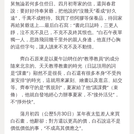
舅無論若何多住些日。四月初寄家的信，還與春君
說：要好好侍奉舅爺，把他說的“沒幾天”看成“好久
遠”，千萬不成輕待。我買了些阿膠等保養品，待回家
再給舅爺送上……最后白石寫：“書此日誌時，三更人
靜，泣不克不及已，不克不及終其恨也。”白石午夜單
獨一人，思路飛回幾千里外的親人身邊，他直抒心胸
的這些字句，讓人讀來不克不及不動情。
齊白石原來是以夏午詒聘任的“教導教員”的成分
隨來北京的。天天教導教畫的時光（日誌頂用的詞
是“課畫”）顯然不是很長，白石還有很多本身“不受拘
束安排”的時光，這就用來篆刻、繪畫以及逛店、結交
等。齊奉守的是“舊規則”，夏家給了他“講課費”（束
脩），他就自發地經心力辦事夏家，不“接外活兒”，
不“掙外快”。
蒲月初四（公歷5月30日）某年夜太監差人來買
白石畫，他辭卻；對方還以更高的價，白石說這不是
價低價低的事，“不成高其價應之”。