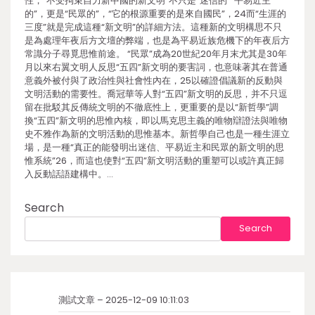
性，“不受拘束自力新中國的新文明”不只是“迷信的”“平易近主
的”，更是“民眾的”，“它的根源重要的是來自國民”，24而“生涯的
三度”就是完成這種“新文明”的詳細方法。這種新的文明構思不只
是為處理年夜后方文壇的弊端，也是為平易近族危機下的年夜后方
常識分子尋覓思惟前途。 “民眾”成為20世紀20年月末尤其是30年
月以來右翼文明人反思“五四”新文明的要害詞，也意味著其在普通
意義外被付與了政治性與社會性內在，25以確證倡議新的反動與
文明活動的需要性。喬冠華等人對“五四”新文明的反思，并不只逗
留在批駁其反傳統文明的不徹底性上，更重要的是以“新哲學”調
換“五四”新文明的思惟內核，即以馬克思主義的唯物辯證法與唯物
史不雅作為新的文明活動的思惟基本。新哲學自己也是一種生涯立
場，是一種“真正的能發明出迷信、平易近主和民眾的新文明的思
惟系統”26，而這也使對“五四”新文明活動的重塑可以或許真正歸
入反動話語建構中。…
Search
Search
測試文章 – 2025-12-09 10:11:03