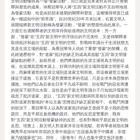
文明活動懂得為一場“發蒙活動”，自己就是后來者對其停止汗青闡
釋與塑造的成果。18喬冠華等人將“五四”新文明活動不言自明地視
為發蒙活動，恰是由於顛末後期的闡釋和塑造，這種懂得簡直已成
為一種認知中的“前常識”。自20世紀20年月末以來，右翼文明人
就開端將新文明活動稱為發蒙活動，“發蒙”的雙面性由此展示。一
方面它合適闡釋者的文明等待與欲借用的文明資本；另一方
面，“發蒙”在“五四”新文明中所浮現出的不完美性，又使得闡釋者
取得批評和超出“五四”新文明的空間。 對戰時常識分子生涯狀態尤
其是生涯立場的批駁，為喬冠華等人供給了重塑“發蒙”的契機，在
此經過歷程中，對“道家”批評的缺乏則成為其批駁“五四”新文明發
蒙缺點的靶子。如前所述，他們將過錯的生涯立場視為文明的征
候。在追溯其思惟本源上，奸商功利的生涯立場與儒家文明密不成
分，而麻痺避世的生涯立場則是道家文明所致。而這種避世立場更
接近于虛無，它甚至不是對實際世界的否認，只是企求本身思惟的
擺脫。19他們以為后者在日常平凡或不顯明，但在戰鬥的惡劣周遭
的狀況下卻浮出水面，這恰是由于新文明常識分子只知批評儒家而
疏忽了批評道家。是以，“五四”新文明活動與民眾相分別的題目也
與對道家所繁殖的“本位主義”思惟批評缺乏親密相干。 在戰鬥周遭
的狀況下，喬冠華等人以為對道家批評的缺乏曾經不是小我的思惟
題目，而是平易近族危機的題目。他們的反思是雙重的，既有
對“五四”新文明活動發蒙缺掉的反思，也有對傳統平易近族文明的
反思。現實上，新文明人對道家并非沒有批駁。若有學者就指出陳
獨秀早在1918年所寫的文章中就提出“古說最為害于中國者，非儒
家乃陰陽家也”20。同年，《新青年》同人也集中撰文批評道教，