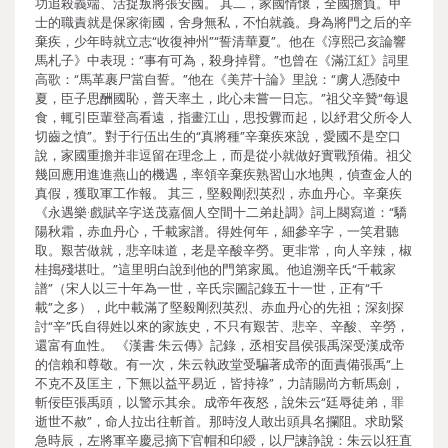
功追殺義端、活捉叛將張安國。 其二，家國情懷，全國擔負。甲
士的職責就是保家衛國，舍身無私，不怕就義。身為將門之后的辛
棄疾，少年時就立志“收復神州”“誓清華夏”。他在《淳熙己亥論響
馬札子》中表現：“事有可為，殺身掉臂。”也曾在《滿江紅》詞里
高歌：“馬革裹尸當自誓。”他在《美芹十論》里說：“虜人憑陵中
夏，臣子思酬國恥，普天率土，此心未嘗一日忘。”祖父辛贊“每退
食，輒引臣輩登高看遠，指畫江山，思投釁而起，以紓君父所令人
切齒之憤”。對于行伍出生的“真將種”辛棄疾來說，愛國不是空口
說，家國重擔并非逗留在理念上，而是從小就做好實戰預備。祖父
幾回應用進進燕山的機遇，率領辛棄疾熟習山水地輿，偵查金人的
真假，獲取軍工作報。 其三，堅毅剛烈英烈，赤血丹心。辛棄疾
《永遇樂·戲賦辛字送茂嘉個人空間十二弟赴調》詞上闋寫道：“驕
陽秋霜，赤血丹心，千載家譜。得姓何年，細參辛字，一笑君聽
取。艱苦做就，悲辛味道，老是辛酸辛勞。更非常，向人辛辣，椒
桂搗殘堪吐。”這里明白說到他的門第家風。他追溯辛氏“千載家
譜”（宋人以三十年為一世，辛氏宗圖記錄五十一世，正有“千
載”之多），此中載滿了堅毅剛烈英烈、赤血丹心的先祖；深刻探
討“辛”氏自得姓以來的家族史，不只有艱苦、悲辛、辛酸、辛勞，
還富有血性。 《漢書·朱云傳》記錄，丞相安昌侯張禹深受漢成帝
的信賴和尊敬。有一次，朱云執政堂受騙著成帝的面責備張禹“上
不克不及匡主，下無以益平易近，皆持祿”，力請賜尚方斬馬劍，
斬佞臣張禹頭，以警示其余。成帝年夜怒，說朱云“廷辱徒弟，罪
逝世不赦”，命人拉出往斬首。那時沒人敢出頭具名攔阻。求助緊
急時辰，左將軍辛慶忌摘下官帽和印綬，以尸諫諍說：朱云以狂直