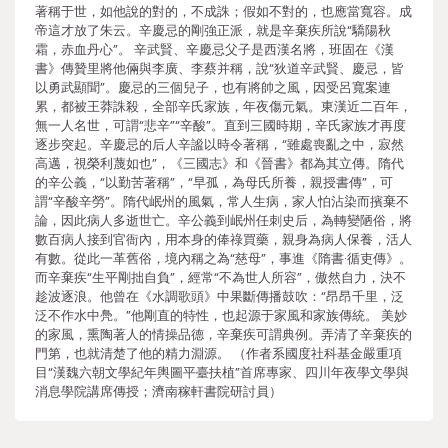
著稱于世，如他說的對的，不成誅；假如不對的，也應當寬容。成
帝這才放了朱云。辛慶忌的剛強正派，就是辛棄疾所說“驕陽秋
霜，赤血丹心”。 辛武賢、辛慶忌父子是西漢名將，班固在《漢
書》傳贊里將他倆與李廣、李蔡并稱，說“狄道辛武賢、慶忌，皆
以勇武顯聞”。慶忌的三個兒子，也有將帥之風，因受呂寬案連
累，都被王莽誅殺，全部辛氏家族，年夜傷元氣。東漢近二百年，
無一人名世，可謂“悲辛”“辛酸”。直到三國時期，辛氏家族才再度
逐步突起。辛慶忌的后人辛謐以時令著稱，“雖處喪亂之中，寂然
高邁，視榮利蔑如也”，《三國志》和《晉書》都為其立傳。隋代
的辛公義，“以勤苦著稱”，“早孤，為母氏所養，親授書傳”，可
謂“辛酸辛勞”。隋代岷州的風氣，常人生病，家人怕沾染而擯棄不
論，因此病人多逝世亡。辛公義到岷州任刺史后，為轉變陋俗，將
數百病人接到官衙內，用本身的俸祿買藥，親身為病人保養，活人
有數。從此一革舊俗，境內稱之為“慈母”，事進《隋書·循吏傳》。
而辛棄疾“生平剛拙自負”，經常“不為世人所容”，傲然自力，決不
趁波逐浪。他曾在《水調歌頭》中果斷傳播鼓吹：“昂昂千里，泛
泛不作水中鳧。”他剛直的特性，也起源于家風和家族傳統。 美妙
的家風，熏陶著人的情操品德，辛棄疾可謂典例。弄清了辛棄疾的
門第，也就清楚了他的精力淵源。 （作者系國度社科基金嚴重項
目“漢魏六朝文學紀年輿圖平臺扶植”首席專家、四川年夜學文學與
消息學院講席傳授；濟南稼軒書院研討員）