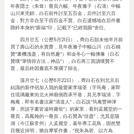
年夜隱士（朱耷）冊頁六幅、年夜滌子（石濤）中幅
山川來兜銷，白石前件討至五百金，后件討至六百
金，對方非合至千四百金不賣。白石遺憾地在后件畫
隙鈐本身的“眼福”印，記載下“已經我眼”舍往。
四月廿五（公歷5月21日），齊白石顛末他半月前
買了壽山石的永寶齋，見年夜滌子中幅山川（白石稱
贊“畫機洩盡，有自然趣”）和金冬心一幅佛像（白石
贊嘆“筆情得古法，神品”），白石再三賞讀嘆贊不
置，最后終因囊底不厚擱了歸去。
蒲月廿七（公歷6月22日），齊白石在到北京后
結識的新伴侶加入我的最愛家李瑞荃（字筠庵，家即
住琉璃廠東街北火神廟側西承平巷，其兄李瑞清，字
梅庵，即有名書法家“清道人”，白石說“筠庵豐神渾
厚，所談字畫皆遠時庸俗”）的家里，看到孟麗堂的一
冊頁，高鳳翰的一冊頁，白石贊為“佳盡”；尤其是陽
湖（今江蘇常州）人孟麗堂，暮年專工花鳥，固然雙
目幾近掉明，猶自摩挲作畫，“視朱為碧、以方為