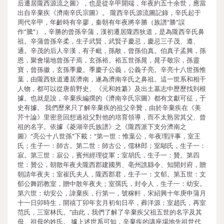
后遷居隴西源流之圖》，也是從辛甲開端，年夜約五十余世，應當
出自辛棄疾《濟南辛氏宗圖》。 隴西辛氏源流圖記錄，辛氏起于
周代辛甲，年齡時有辛廖，秦朝有年夜將辛勝（族譜“勝”誤
作“騰”），辛勝的曾孫辛蒲，漢初遷居隴西狄道，是為隴西辛氏鼻
祖。辛蒲曾孫辛柔，生子武賢，武賢子慶忌，慶忌三子茂、遵、
通。辛茂的后人辛漢，有子毗，孫敞，曾孫伯真。伯真子孟興，孫
恩，聚會場地曾孫子焉，玄孫裕。裕五世孫晁，晁子敬宗，孫靈
寶，曾孫徽，玄孫季慶。季慶子公義，公義子亮。辛亮十八世孫惟
葉，由隴西狄道遷居濟南，遂為濟南辛氏之鼻祖。這一世系和相干
人物，都可以從唐前野史、《元和姓纂》及出土墓志中歷歷找到根
據。也就是說，辛棄疾編撰的《濟南辛氏宗圖》都有文獻可征，于
史有據。 我們歷來只了解辛棄疾的祖父辛贊，由於辛棄疾在《美
芹十論》里密意回想過祖父對他的培育領導，而不太熟習其父、曾
祖的名字。依據《菱湖辛氏族譜》之《隴西派下支分濟南之
圖》“亮公十八世孫”下載：“第一世：惟葉公，年夜理評事，室王
氏；生子一：師古。第二世：師古公，儒林郎；室鄔氏，生子一：
寂。第三世：寂公，賓州經理從軍；室胡氏，生子一：贊。第四
世：贊公，朝散年夜夫隴西郡建國男、亳州譙縣令、知開封府，贈
朝請年夜夫；室崔氏夫人，隴西郡君，生子一：文郁。第五世：文
郁公舞蹈教室，贈中散年夜夫；室孺氏，封令人，生子一：幼安。
第六世：幼安公，諱棄疾，行第一，號稼軒，宋紹興十年庚申蒲月
十一日卯時生，開禧丁卯年玄月初旬日卒，葬洋源；室趙氏，再室
范氏，三室林氏。”由此，我們了解了辛棄疾父祖五世的名字及其
母、祖母的姓氏。 據上述世系可知，辛棄疾的講座場地先祖世代