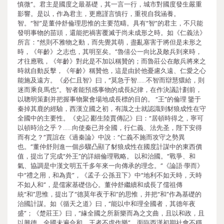
慎微”。君主是國度之最基礎，其一言一行，城市對國度發生嚴重
影響。是以，作為君主，更應謹言慎行，重視自我涵養。
智。“智”是董仲舒倫理思惟的主要范疇。具有“智”的君主，不只能
發明事物的苗頭，還能把禍害覆滅于尚未成形之時。如《仁義法》
所言：“然則不雅物之動，而先覺其萌，盡亂塞害于將但是未形之
時，《年齡》之志也，其明至矣。”魯僖公一向比及敵兵到來時，
才往應戰，《年齡》對此是不加以稱贊的；而魯莊公在敵兵將來之
時就自動反擊，《年齡》稱贊他，這是由於他憂慮久遠、仁愛之心
能施及遠方。《必仁且智》曰，“莫急于智……不智而辯慧獧給，則
迷而乘良馬也”。智者能預感事物的成長紀律，在作決議計劃前，
以聰明策劃并把握事物聚會場地成長標的目的。 “王”的倫理 鑒于
秦掉其鹿的經驗，西漢立國之初，有識之士就認識到豺狼成性在守
全國中的主要性。《史記·酈生陸賈傳記》曰：“居頓時得之，寧可
以頓時治之乎？……向使秦已并全國，行仁義、法先圣，陛下安得
而有之？”賈誼在《過秦論》中說：“仁義不施而攻守之勢異
也。”董仲舒則進一個步驟凸顯了豺狼成性在國度計謀中的東西價
值，提出了完成“外王”的詳細倫理戰略。 以和治國。“戰爭、和
氣、協調是中漢文明五千多年來一向傳承的理念。”《論語·學而》
中“禮之用，和為貴”，《孟子·公孫丑下》中“地利不如天時，天時
不如人和”，是儒家基礎信心。董仲舒繼續和成長了儒祖傳
統“和”思惟，提出了“德莫年夜于和”的思惟，并把“和”作為基礎的
治國計謀。如《循天之道》曰，“能以中和理全國者，其德年夜
盛”；《楚莊王》曰，“緣全國之所新樂而為之文曲，且以和政，且
以興德。全國未遍合和，王者不虛作樂”。面臨西漢初期社會不穩