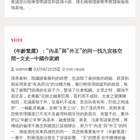
會議室出租琳儒學講堂和霞浦小皓、積石兩個儒家教學實踐瑜伽場
地基地。 …
SEIZE
《年齡繁露》：“內圣”與“外王”的同一找九宮格空
間–文史–中國作家網
admin
03/09/2025
0 min read
漢承秦制，既繼續秦勝利的經歷，也汲取了秦掉敗的經驗。西漢初
期采用黃老“有為而治”的治國方略，履行輕徭薄賦緩刑的政策，恢
復了被戰鬥損壞的生孩子力，緊張了社會牴觸。文景之時，國強平
易近富，史乘載“京師之錢累巨萬，貫朽而不成校。太倉之粟陳陳
相因，充滿露積于外，至腐朽不成食。眾庶街巷有馬，阡陌之間成
群”，一幅亂世氣象，史稱“文景之治”。到了漢武帝時，依附黃老
思惟管理國度已不克不及處理時期呈現的新題目。有鑒于此，董仲
舒以“年齡公羊學”為基本，融會陰陽、黃老、法家等諸家思惟，將
傳統的倫理不雅念與國度計謀相聯合，努力于“內圣”與“外王”的同
一、價值感性與東西感性的同一，其思惟重要集中于《年齡繁露》
一書中，對兩漢政治發生了深遠影響。 “天”的體系 在中國傳統倫