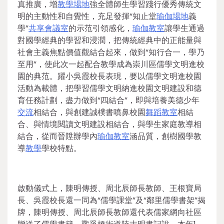
真推廣，增
教學場地
強全體師生學習踐行優秀傳統文
明的主動性和自覺性，充足發揮“知止堂
瑜伽場地
義
學”
共享會議室
的示范引領感化，
瑜伽教室
讓學生通過
對國學經典的學習和浸潤，把傳統經典中的正能量與
社會主義焦點價值觀結合起來，做到“知行合一，學乃
至用”，使此次一起配合教學成為崇川區儒學文明進校
園的典范。躍小吳霞校長表現，要以儒學文明進校園
活動為載體，把學習儒學文明納進校園文明建設和德
育任務計劃，盡力做到“四結合”，即與培養美德少年
交流
相結合，與創建誠樸書噴鼻校園
舞蹈教室
相結
合、與情境閱讀文明建設相結合，與學生家庭教導相
結合，從而晉陞辦學內
瑜伽教室
涵品質，創樹國學教
導
教學
學校特點。
啟動儀式上，陳明傳授、周北辰師長教師、王根寶局
長、吳霞校長還一同為“儒學課堂”及“鄰里儒學書架”揭
牌，陳明傳授、周北辰師長教師還代表儒家網向社區