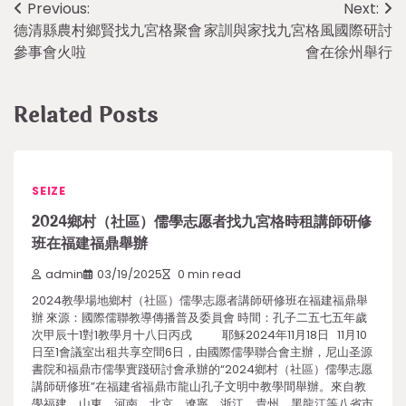
Post
Previous:
Next:
德清縣農村鄉賢找九宮格聚會
家訓與家找九宮格風國際研討
navigation
參事會火啦
會在徐州舉行
Related Posts
SEIZE
2024鄉村（社區）儒學志愿者找九宮格時租講師研修
班在福建福鼎舉辦
admin
03/19/2025
0 min read
2024教學場地鄉村（社區）儒學志愿者講師研修班在福建福鼎舉
辦 來源：國際儒聯教導傳播普及委員會 時間：孔子二五七五年歲
次甲辰十1對1教學月十八日丙戌 耶穌2024年11月18日 11月10
日至1會議室出租共享空間6日，由國際儒學聯合會主辦，尼山圣源
書院和福鼎市儒學實踐研討會承辦的“2024鄉村（社區）儒學志愿
講師研修班”在福建省福鼎市龍山孔子文明中教學間舉辦。來自教
學福建、山東、河南、北京、遼寧、浙江、貴州、黑龍江等八省市