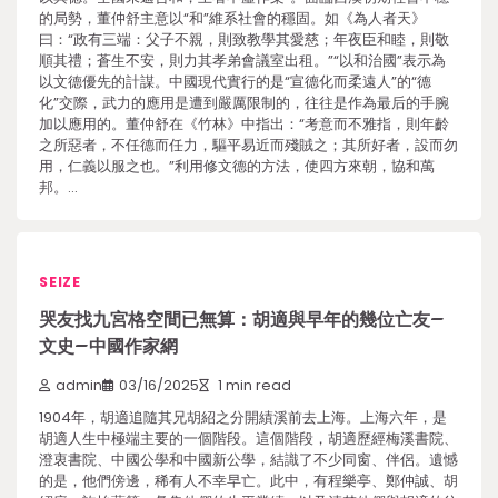
的局勢，董仲舒主意以“和”維系社會的穩固。如《為人者天》
曰：“政有三端：父子不親，則致教學其愛慈；年夜臣和睦，則敬
順其禮；蒼生不安，則力其孝弟會議室出租。”“以和治國”表示為
以文德優先的計謀。中國現代實行的是“宣德化而柔遠人”的“德
化”交際，武力的應用是遭到嚴厲限制的，往往是作為最后的手腕
加以應用的。董仲舒在《竹林》中指出：“考意而不雅指，則年齡
之所惡者，不任德而任力，驅平易近而殘賊之；其所好者，設而勿
用，仁義以服之也。”利用修文德的方法，使四方來朝，協和萬
邦。…
SEIZE
哭友找九宮格空間已無算：胡適與早年的幾位亡友–
文史–中國作家網
admin
03/16/2025
1 min read
1904年，胡適追隨其兄胡紹之分開績溪前去上海。上海六年，是
胡適人生中極端主要的一個階段。這個階段，胡適歷經梅溪書院、
澄衷書院、中國公學和中國新公學，結識了不少同窗、伴侶。遺憾
的是，他們傍邊，稀有人不幸早亡。此中，有程樂亭、鄭仲誠、胡