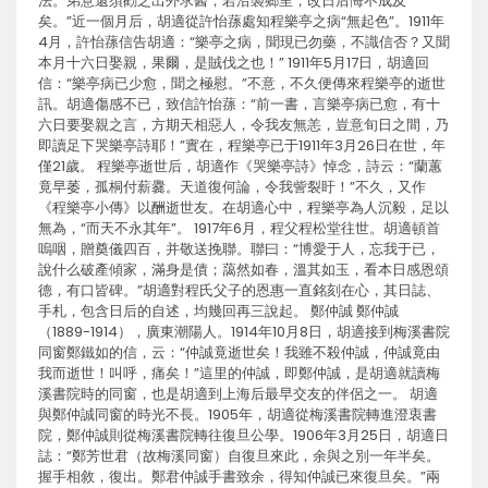
法。弟意還須勸之出外求醫，若沿襲鄉里，改日后悔不成及
矣。”近一個月后，胡適從許怡蓀處知程樂亭之病“無起色”。1911年
4月，許怡蓀信告胡適：“樂亭之病，聞現已勿藥，不識信否？又聞
本月十六日娶親，果爾，是賊伐之也！” 1911年5月17日，胡適回
信：“樂亭病已少愈，聞之極慰。”不意，不久便傳來程樂亭的逝世
訊。胡適傷感不已，致信許怡蓀：“前一書，言樂亭病已愈，有十
六日要娶親之言，方期天相惡人，令我友無恙，豈意旬日之間，乃
即讀足下哭樂亭詩耶！”實在，程樂亭已于1911年3月26日在世，年
僅21歲。 程樂亭逝世后，胡適作《哭樂亭詩》悼念，詩云：“蘭蕙
竟早萎，孤桐付薪爨。天道復何論，令我訾裂盱！”不久，又作
《程樂亭小傳》以酬逝世友。在胡適心中，程樂亭為人沉毅，足以
無為，“而天不永其年”。 1917年6月，程父程松堂往世。胡適頓首
嗚咽，贈奠儀四百，并敬送挽聯。聯曰：“博愛于人，忘我于已，
說什么破產傾家，滿身是債；藹然如春，溫其如玉，看本日感恩頌
德，有口皆碑。”胡適對程氏父子的恩惠一直銘刻在心，其日誌、
手札，包含日后的自述，均幾回再三說起。 鄭仲誠 鄭仲誠
（1889-1914），廣東潮陽人。1914年10月8日，胡適接到梅溪書院
同窗鄭鐵如的信，云：“仲誠竟逝世矣！我雖不殺仲誠，仲誠竟由
我而逝世！叫呼，痛矣！”這里的仲誠，即鄭仲誠，是胡適就讀梅
溪書院時的同窗，也是胡適到上海后最早交友的伴侶之一。 胡適
與鄭仲誠同窗的時光不長。1905年，胡適從梅溪書院轉進澄衷書
院，鄭仲誠則從梅溪書院轉往復旦公學。1906年3月25日，胡適日
誌：“鄭芳世君（故梅溪同窗）自復旦來此，余與之別一年半矣。
握手相敘，復出。鄭君仲誠手書致余，得知仲誠已來復旦矣。”兩