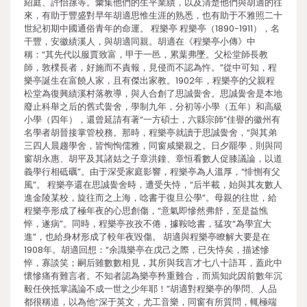
紹庭、許怡蓀等。彙集他們的生平業績，以及清楚他們與胡適的往
來，有助于豐盛對早年胡適思惟生涯的熟悉，也有助于不雅照二十
世紀初期中國通俗青年的命運。 程樂亭 程樂亭（1890-1911），名
干豐，安徽績溪人，與胡適同親。胡適在《程樂亭小傳》中
稱：“其先代以服賈致富，甲于一邑，累葉弗墜。父松堂師長教
師，敦樸長者，好施而不責報，見侵而不認為忤。”從中可知，程
樂亭誕生在富饒人家，且有傑出家教。1902年，程樂亭的父親程
松堂為復興績溪村落教導，與人合創了思誠黌舍。思誠黌舍是本地
廢止科舉之后的舊式黌舍，學制九年，分初等小學（五年）和高級
小學（四年），還曾延請有著“一方碩士，六縣宗師”佳譽的徽州有
名學者胡晉接掌管校務。那時，程樂亭就讀于思誠黌舍，“與其弟
三四人晨趨學舍，皆恂恂儒雅，同窗咸樂親之。日夕罷學，則與同
窗胡永惠、胡平及其諸姑之子章洪鐘、章恒看數人促膝議論，以道
義學行相砥礪”。由于深受家庭影響，程樂亭為人溫厚，“悱惻有父
風”。 程樂亭還在思誠黌舍時，遭受失恃，“后半載，始與其友數人
進金陵某校，旋往而之上海，唸書于復旦公學”。母親的往世，給
程樂亭形成了極年夜的心思創傷，“意氣即慘然弗舒，至是益憔
悴，遂病”。同時，程樂亭孜孜不倦，據鞍唸書，猛攻“為學宜大
進”，也給身材形成了較年夜毀傷。 胡適與程樂亭瞭解大要是在
1908年。胡適回想：“余識樂亭在戊己之際，已失恃矣，描述慘
悴，寡談笑；嗣后雖數數相見，其所與我言才七八十語耳，蓋此中
懷慘痛有難言者。不知者認為樂亭矜重難合，而焉知此因前數年沉
毅任俠抵掌議論不成一世之少年耶！”胡適對程樂亭的學問、人品
都很稱道，以為他“深于英文，尤工音樂，同窗有所質問，輒極端