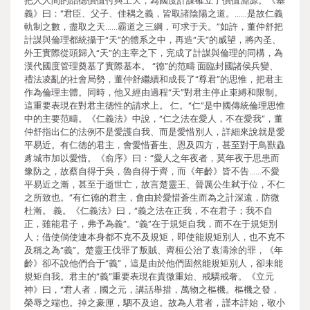
把人人間的品德價值付與上天，為國度計謀確立了價值淵源。《基
義》曰：“君臣、父子、佳耦之義，皆取諸陰陽之道。……是故仁義
軌制之數，盡取之天……霸道之三綱，可求于天。”如許，董仲舒把
計謀與倫理都統攝于“天”的體系之中，再造“天”的威望，將內圣、
外王實際從頭歸入“天”的主宰之下，完成了計謀與倫理的同構，為
漢代國度管理奠基了實際基本。 “德”的范疇 面臨封國諸侯兵變、
禮法凌亂的社會局勢，董仲舒繼續和成長了“尊君”的思惟，把君主
作為倫理主體。同時，他又經由過程“天”對君主停止束縛和限制。
這重要表現在對君主德性的請求上。 仁。“仁”是中國傳統倫理思惟
中的主要范疇。《仁義法》中說，“仁之法在愛人，不在愛我”，董
仲舒指出仁的法例不是愛護自我、而是愛惜別人，詳細來說就是愛
平易近。有仁德的君主，會愛惜蒼生、恩及四方，甚至對于鳥獸蟲
豸城市加以愛惜。《俞序》曰：“愛人之年夜者，莫年夜于思患而
豫防之，故蔡自得于吳，魯自得于齊，而《年齡》皆不告……不愛
平易近之漸，甚至于逝世亡，故言楚靈王、晉厲公生弒于位，不仁
之所致也。”有仁德的君主，會由於愛惜蒼生而為之計深遠，防微
杜漸。 義。《仁義法》曰，“義之法在正我，不在君子；我不自
正，雖能君子，弗予為義”。“義”在于規矩自我，而不在于規矩別
人；借使倘使連本身都不克不及規矩，即使能規矩別人，也不克不
及稱之為“義”。楚靈王伐罪了叛賊、齊桓公治了袁濤涂的罪，《年
齡》卻不說他們合于“義”，這是由於他們固然能規矩別人，卻未能
規矩自我。君主的“義”重要表現在貴微重始、戒驕戒奢。《立元
神》曰，“君人者，國之元，講話舉措，萬物之樞機。樞機之發，
榮辱之端也。掉之豪厘，駟不及追。故為人君者，謹本詳始，敬小