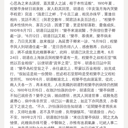
心思為之來去講授。蓋其愛人之誠，根于本性這般”。 1910年夏，
程樂亭身材日就衰敗，家人勸其回里。胡適在《辛亥蒲月海內哭樂
亭程君》寫道：“識君江之畔，于今且三歲，相見亦殊罕，重逢但
相向，笑語不再三（與君交數年，聞君語未及百語也）。”程樂亭
底本性情外向、寡言少語，因遭丁憂，更是郁郁寡歡、憂傷成疾。
1910年6月7日，胡適日誌提到：“樂亭來滬就醫，予與偕往曹子卿
處一診。”6月12日，胡適日誌又載：“樂亭、慕僑來。樂亭病未
愈，乃日見其重，故來復診，為延曹子卿來一診。”6月19日，程樂
亭與人到胡適住處一聚，“是日吾邑得八人，感會難再，自此以
后，將不成復見此種勝事矣”。此時，胡適已決意北上應考。6月
24日，胡適在上海旅店與程樂亭還有一見。程樂亭之叔程石堂“慨
然以百金相假”，以便胡適“資斧之需”。翌年，胡適在日誌中寫
道：“樂亭為松堂翁之子，余往歲北上，即蒙以百金相假，始克成
行。”假如這是統一份贊助，想必程石堂那時是受程樂亭之父程松
堂所托。 1910年6月，胡適離滬北上，程樂亭也由滬返里。從此，
兩人天各一方，再未相見。人在美國的胡適對程樂亭的病情仍然關
心。1910年12月15日，在致許怡蓀的信中，胡適寫道：“樂亭病體，
不知已就痊否？樂亭之病，雖由體弱，然其人洞達世事，或難免思
慮膺心，病中殊非所宜，頃已以一書規之，如足下亦同愚見，亦看
足下之規之也。”不久，許怡蓀回信告知胡適：“近聞樂亭君舊疾未
痊，又得吐血癥，若不及早治療，良用惕惕耳。”胡適接信，內心
不安。1911年2月7日，胡適致許怡蓀：“來信言樂亭病狀，聞之尤為
愴懷。此種病亦殊可憂，中醫御之，亦惟有改易氣象，圮絕人事二