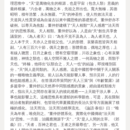
理思惟中，“天”是萬物化生的根源，也是宇宙（包含人類）意義的
最終根據。“六合者，萬物之本，先祖之所出也。寬大無極，其德
昭明，積年浩繁，永永無疆。”“天”的神圣性，使人性效法天道，
天道與人性貫穿成為自遠古以來中國思惟的基礎形式。董仲舒亦不
破例。以尊天為焦點，董仲舒建構了“天人相類”“天人感應”“法天而
治”的思惟系統。 天人相類。董仲舒以為，人是由“天”創生共享會
議室的，《為人者天》曰：“為生不克不及為人，為人者天也。人
之人本于天，天亦人之曾祖父也。”人的形體、哀樂喜怒皆與天相
副。“人有三百六十節，偶天之數也；形體骨血，偶地之厚也；上
有線人聰慧，日月之象也；體有空竅理脈，川谷之象也；心有哀樂
喜怒，神情之類也；個人空間不雅人之體，一何高物之甚，而類于
天也。”終極，他得出“以類合之，天人一也”的結論，即按種別區
分，“天”與人是同類的。 天人感應。這是中國哲學中關于天人關系
的一種唯物主義學說。前人以為天能影響人事、預示災祥，人的行
動也能感應上天。 在答漢武帝策問的“天人三策”與《年齡繁露》諸
多篇章中，董仲舒以天然界中同類感應的景象，經由過程類推方
式，指出天人之間存在著深入的彼此感應——上天能干涉人事，人
事也能影響上天。這種思惟具有濃郁的科學顏色，可是，其在限制
統治者無窮的權利、包管現代華夏國度的長治久安等方面施展了積
極的感化。 法天而治。法天而治積厚流光。《論語·泰伯》曰：“唯
天為年夜，唯堯則之。”董仲舒體系化、實際化中國傳統“法天而
治”思惟。一方面，治國應溯源于“天”，“天”是人人間的主宰。《郊
義》曰，“天者，百神之君也，王者之所最尊也”。另一方面，他又