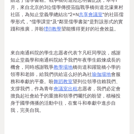
贈送了儒學書籍。戰爭橋街道陸志明書記說，本年1
月，來自北京的3位儒學傳授蒞臨戰爭橋街道北濠東村
社區，為知止堂義學總結出“2+N
共享會議室
”的社區儒
學形式，“儒學課堂”及“鄰里儒學書架”是對該形式的實
踐和推廣，并盼
1對1教學
望能獲得更好的社會效益。
來自南通科院的學生志愿者代表卞凡旺同學說，感謝
知止堂義學和南通科院給予我們年夜學生鍛煉成長的
機會，同時感謝戰爭
教學場地
橋街道和躍龍橋小學的
領導和老師，給我們供給這么好的為社
瑜伽場地
會服
務和奉獻的平臺。盼
舞蹈教室
望列位領導信賴我們、
支撐我們，作為青年
會議室出租
志愿者，我們必定會
擔負起社會給予的重擔和領導們囑托的盼望，積極投
身于國學傳播的活動中往，在奮斗和奉獻中進步自
我，完美自我。