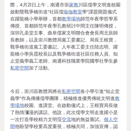
際，4月21日上午，南通市崇
家教
川區儒學文明進校園
啟動暨戰爭橋街道“社區儒
瑜伽教室
學”課題開題儀式
在躍龍橋小學舉辦，首都
教學場地
師范年夜學哲學系
傳授、首都師范年夜學孔教研討中間主任陳明傳授，
深圳孔圣堂主事、曲阜儒家文明聯合會會長周北辰師
長教師，以及崇川教體局黨工委書記、局長王根寶，
戰爭橋街道黨工委書記、人年夜工委主任陸志明、躍
龍橋小學吳霞校長以及戰爭橋街道社區任務人員、知
止堂義學義工老師、南通科技職業學院國學社學生參
私密空間
加了活動。
今后，崇川區教體局將在
私密空間
各小學引進“知止堂
義學”作為傳播儒學團隊，積極推進優秀傳統文明進
教
學場地
校園、進課堂。在啟動儀式上，王根寶局長做
了熱情瀰漫的講話。他說，此次儒學文明走進躍小是
一次打造學校精力文明窪
交流
地的無益嘗試。
個人空
間
他盼望學校要高度重視，積極共同，加強宣傳，認