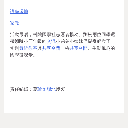
講座場地
家教
活動最后，科院國學社志愿者楊玲、劉松兩位同學還
帶領躍小三年級的
交流
小弟弟小妹妹們親身經歷了一
堂別
舞蹈教室
具
共享空間
一格
共享空間
、生動風趣的
國學微課堂。
責任編輯：葛
瑜伽場地
燦燦