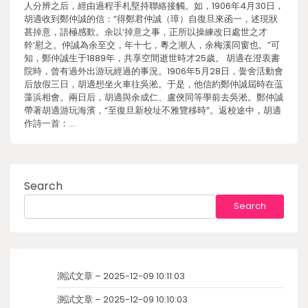
人分辨之后，經由過程手札堅持聯絡接觸。如，1906年4月30日，
胡適收到鄭仲誠的信：“得鄭君仲誠（璋）自復旦來函一，述現狀
甚掉意，語極感歎。余以‘掉意之事，正所以操練改日處世之才
幹’慰之。仲誠為余至交，年十七，粵之潮人，余梅溪同窗也。”可
知，鄭仲誠生于1889年，共享空間逝世時才25歲。 胡適在澄衷書
院時，曾有過外出游玩經過的事況。1906年5月28日，黌舍活動會
后放假三日，胡適想坐火車往吳淞。于是，他信約鄭仲誠屆時在蕰
藻浜相會。兩日后，胡適與余成仁、盧俠同等學前去吳淞。鄭仲誠
帶著胡適游玩海濱，“至復旦新校址不雅覽移時”。返校途中，胡適
作詩一首：…
Search
Search
測試文章 – 2025-12-09 10:11:03
測試文章 – 2025-12-09 10:10:03