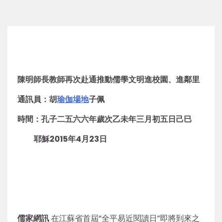
陳明師長教師再次赴通推動儒學文明進校園、進鄰里
通訊員：胡
瑜伽場地
子佩
時間：孔子二五六六年歲次乙未年三月初五日己巳
耶穌2015年4月23日
儒家網訊
在江蘇省首屆“全平易近閱讀日”即將到來之