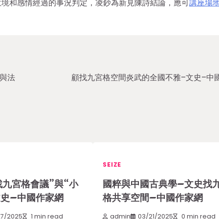
意境和感情經過的事況判定，凌鈔為新見陳詩結論，應可
講座場
與法
顧找九宮格空間炎武的全國不雅–文史–中
SEIZE
找九宮格會議”與“小
國粹與中國古典學–文史找
文史–中國作家網
格共享空間–中國作家網
27/2025
1 min read
admin
03/21/2025
0 min read