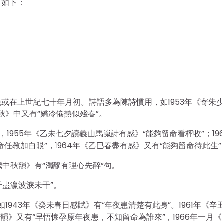
出如下：
或在上世紀七十年月初。詩語多為陳詩慣用，如1953年《寄朱
秋》中又有“嬌冷倦熱似殘春”。
，1955年《乙未七夕讀義山馬嵬詩有感》“能夠留命看枰收”；196
任教加白眼”，1964年《乙巳春盡有感》又有“能夠留命待此生”
往歲中秋韻》有“濁醪有理心先醉”句。
干盡瀛波淚未干”。
1943年《癸未春日感賦》有“年夜患清楚有此身”。1961年《辛
坡韻》又有“早悟懷孕原年夜患，不知留命為誰來”，1966年一月