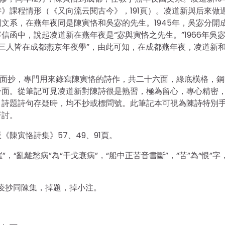
》課程情形（《又向流云閱古今》，191頁）。凌道新與后來做
文系，在燕年夜同是陳寅恪和吳宓的先生。1945年，吳宓分開
寧信函中，說起凌道新在燕年夜是“宓與寅恪之先生。”1966年吳
吾三人皆在成都燕京年夜學”，由此可知，在成都燕年夜，凌道新
彩面抄，專門用來錄寫陳寅恪的詩作，共二十六面，綠底橫格，鋼
一面。從筆記可見凌道新對陳詩很是熟習，極為留心，專心精密
，詩題詩句存疑時，均不抄或標問號。此筆記本可視為陳詩特別
研討。
陳寅恪詩集》57、49、91頁。
，“亂離愁病”為“干戈衰病”，“船中正苦音書斷”，“苦”為“恨”字
”，凌抄同陳集，掉題，掉小注。