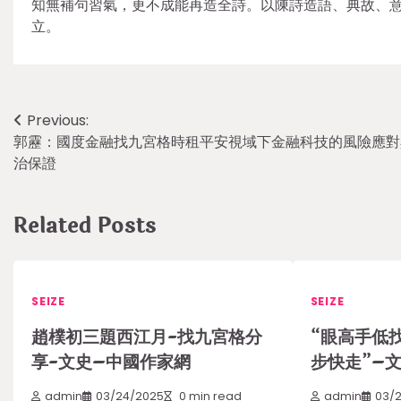
知無補句習氣，更不成能再造全詩。以陳詩造語、典故、
立。
Post
Previous:
郭靂：國度金融找九宮格時租平安視域下金融科技的風險應對
navigation
治保證
Related Posts
SEIZE
SEIZE
趙樸初三題西江月-找九宮格分
“眼高手低
享-文史–中國作家網
步快走”–
admin
03/24/2025
0 min read
admin
03/