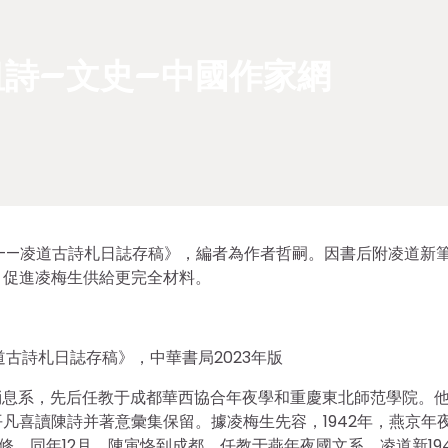
詩–文史–中國作家網
今——凌道古詩札日誌存稿》，編者為作者哲嗣。因書后附凌道新
，促進凌梅生供給更完全材料。
古詩札日誌存稿》，中華書局2023年版
夜學消息系，先后任教于成都華西協合年夜學和重慶東北師范學院。
凡喜讀陳詩并著意彙集保留。據凌梅生先容，1942年，燕京年
修，同年12月，陳寅恪到成都，任教于燕年夜國文系。凌道新19