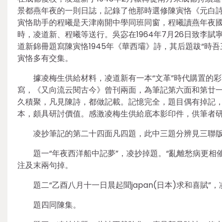
景都燕年夜的一則日誌，記錄了他那時選修陳寅恪《元白詩
寅恪助手的程曦是天津南開中學同班同窗，程曦讀燕年夜國
時，凌道新、程曦等送行。吳宓在1964年7月26日致李賦
道新錦冊題寫陳寅恪1945年《華西壩》詩，其后題跋“時
寅恪多有交集。
據凌梅生供給材料，凌道新有一本“文革”時代購置的
寫，《又向流云閱古今》曾刊兩面，為筆記第六面和第廿
久積聚，凡見陳詩，都做記載。記憶完全，題目偶有掉記
本，頗具研討價值。感激凌梅生供給底本影印件，供筆者
凌抄筆記的第二十四面凡四題，此中三題分辨見三聯版《
題一“年夜西洋船中記夢”，凌抄掉題。“亂離愁病更相催”
注及末兩句掉。
題二“乙酉八月十一日晨起聞japan(日本)求和喜賦
題四同陳集。