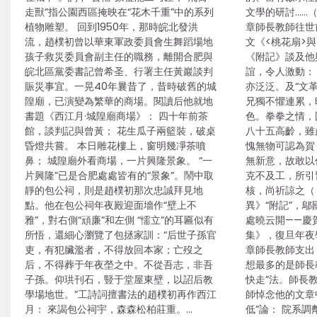
走獸”指公園西區掩映在“花木千重”中的系列
文學的研討……（
植物雕塑。 回到1950年，那時皖北發洪
章師長教師往世
流，趙樸初曾以華東軍政委員會生舞蹈場地
文《<桃花扇>
孩子救災委員會副主任的職務，離開合肥與
《附記》談及他
皖北區黨委書記曾希圣、行署主任黃巖談判
誼，令人激動：
賑災事宜。一晃40年曩昔了，昔時破舊的城
亦泛泛。及“文
隍廟，已演變為繁華的商場。閱讀后他就地
兄獨不懼連累，
書題《西江月·城隍廟商場》： 四十年前茶
色。拳拳之情，
館，談判記與曾黃； 花生瓜子兩籃裝，破桌
八十五高齡，雖
昏燈共嘗。 本日雕花樓上，窗明幾凈茶噴
愧無物可認為賀
鼻； 城隍廟外看商場，一片興隆景象。 “一
無新意，故敢以
片興隆”已是合肥處處皆有的“景象”。鬧中取
克不及工，所引
靜的包公祠，則是趙樸初那次忠誠拜見地
核，尚祈諒之（
點。他在包公祠年夜殿迎面墻作“壁上不
異》“附記”，
雅”，對右側“頑廉”和左側 “懦立”的耳匾似有
處曉云開——慶
所悟，還細心瀏覽了包拯家訓：“后世子孫官
集》，復旦年夜學
吏，有犯臟濫者，不得放回本家；亡歿之
章師長教師支出
后，不得葬于年夜塋之中。不從吾志，非吾
想最多的是師長
子孫。仰珙刊石，豎于堂屋東壁，以詔后教
快走”法。師長
學場地世。”工詩詞擅書法的趙樸初再作西江
師悼念他的文章
月： 來謁包公祠宇，森森松柏莊重。…
低”論： 院系