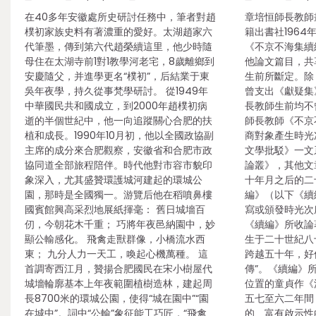
在40多年安徽處所史研討任務中，筆者對趙
章培恒師長教師
樸初家族史料有著濃重的愛好。太湖趙家六
籍出書社1964
代筆墨，傳到第六代趙榮續這里，他少時隨
《不京不海集續
母住在太湖寺前1對1教學河老宅，8歲離鄉到
他論文篇目，共
安慶隨父，并進學更名“樸初”，后結業于東
生前所斷定。除
吳年夜學，持久從事梵學研討。 從1949年
曾支出《獻疑集
中華國民共和國成立，到2000年趙樸初病
長教師生前均不曾
逝的半個世紀中，他一向追蹤關心合肥的扶
師長教師《不京
植和成長。1990年10月初，他以全國政協副
商對象產生時光
主席的成分來合肥觀察，安徽省和合肥市政
文學批駁》一文
協同道全部旅程陪伴。時代他對市容市貌印
論叢》，其他文
象深入，尤其盛贊環護城河建起的環城公
十年月之后的二
園，那時是全國獨一。游覽后他在稻噴鼻樓
編》（以下《續
國賓館興高采烈地展紙揮毫： 舊日城墻百
寫或頒發時光次
仞，今朝花木千重； 巧將年夜邑納園中，妙
《續編》所收論
顯公輸感化。 飛禽走獸群像，小橋流水西
生于二十世紀八
東； 九分人力一天工，喚起心機萬種。 這
跨越五十年，好
首調寄西江月，贊揚合肥國民在宋小樹屋代
傳”。《續編》
城墻輪廓基本上年夜範圍植樹造林，建起周
位置的童貞作《
長8700米的環城公園，使得“城在園中”“園
五七至六二年間
在城中”。詞中“公輸”象征能工巧匠，“飛禽
的、富有啟示性