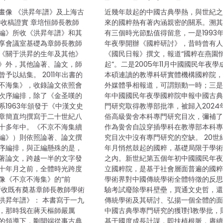
畫像 《洪昇年譜》及上海古
近幾年鼓起的中國古典學熱，與世紀
年收稿證實 章培恒師長教師
來的國粹熱有著內涵親密的關系。溯
編》所收《洪昇年譜》和其
有三個時光節點值得留意，一是1993
享會議室基礎為章師長教師
年夜學開辦《國粹研討》，昔時曾有
《關于洪昇的生年及其他》
《國民日報》撰文，報道“國粹在燕園
》外，其他論著、論文，師
起”。二是2005年11月中國國民年夜學
予以結集。 2011年出書的
本碩連讀的教導科研實體機構國粹院
不海集》，收錄論文依照會
外媒體爭相報道，可謂顫動一時；三是2
次序編排，除了《金圣嘆的
年中國國民年夜學國粹院申報中國古
系1963年頒發于《中漢文史
門研究取得教導部批準，被歸入2024
章簡直均撰寫于二十世紀八
俗高級黌舍本科專門研究目次，彌補
十多年中。《不京不海集續
作為黌舍自設穿插學科在教導部本科
編》）則依照論著、論文撰
究目次中沒有專門研究的空缺。 20世
序編排，與正編懸殊的是，
年月悄然鼓起的國粹，基礎局限于學
著論文，跨越一半的文字發
之內。新世紀第五個年初中國國民年
十年月之前，全體時光跨度
立國粹院，是基于社會層面普遍的國
像《不京不海集》的“前
學術界對中國傳統學術全體特徵的反
所收既有奠基章師長教師學術
驗考試廢除學科壁壘，買通文史哲，
洪昇年譜》： 本書寫于一九
傳統學術及其研討、弘揚一個全體的
，那時我在蔣天樞師嚴厲
中國古典學專門研究的獲1對1教學批，
的領導下，剛開端從事古典
基于國度成長計謀，即扶植根脈，賡