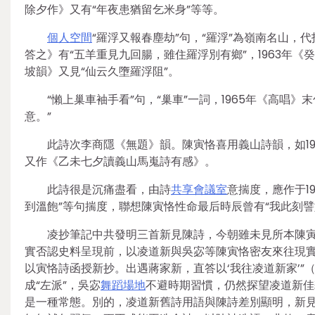
除夕作》又有“年夜患猶留乞米身”等等。
個人空間
“羅浮又報春塵劫”句，“羅浮”為嶺南名山，
答之》有“五羊重見九回腸，雖住羅浮別有鄉”，1963年《
坡韻》又見“仙云久墮羅浮阻”。
“懶上巢車袖手看”句，“巢車”一詞，1965年《高唱》末
意。”
此詩次李商隱《無題》韻。陳寅恪喜用義山詩韻，如19
又作《乙未七夕讀義山馬嵬詩有感》。
此詩很是沉痛盡看，由詩
共享會議室
意揣度，應作于1
到溫飽”等句揣度，聯想陳寅恪性命最后時辰曾有“我此刻
凌抄筆記中共發明三首新見陳詩，今朝雖未見所本陳
實否認史料呈現前，以凌道新與吳宓等陳寅恪密友來往現實推
以寅恪詩函授新抄。出遇蔣家新，直答以‘我往凌道新家’”（
成“左派”，吳宓
舞蹈場地
不避時期習慣，仍然探望凌道新佳
是一種常態。別的，凌道新舊詩用語與陳詩差別顯明，新