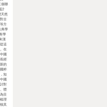
二個聯
國計
們天然
于對古
古等方
古典學
；有學
朱漢
。從這
粹。在
建中國
成長經
換新的
是國粹
謀，知
的中國
研討對
握、體
界為目
，梳理
考核其