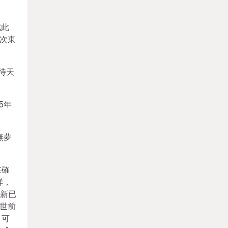
賦此
作次東
吟待天
5年
無夢
在確
群，
道新已
世前
，可