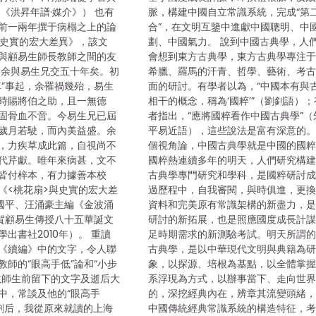
《洪昇年譜·媒介》） 也有
脈，構建中國自立常識系統，完成“第
前一兩年撰于病榻之上的論
合”，在文明互鑒中進獻中國聰明、中
與史實的宏大差異》，該文
劃、中國氣力。 說到中國古典學，人
與顧易生師長教師之間的友
會想到東方古典學，東方古典學專注
 余與易生兄交五十年矣。初
希臘、羅馬的汗青、哲學、藝術、考
革”事起，余罹禍幾殆，易生
面的研討。有學者以為，“中國本有與
時賜將伯之助，且一無德
相干的概念，稱為‘國粹’”（劉釗語）
固骨血不啻。今易生兄已屆
者指出，“應將國粹看作中國古典學”（
歲月若駛，而內美益盛。余
平易近語），這些說法是富有深意的
，力疾草成此篇，自視尚不
個視角論，中國古典學就是中國的國
代芹獻。唯年來病甚，文不
國粹熱連續多年的明天，人們研究構
皆付梓本，有力據善本校
古典學專門研究和學科，是國粹研討
《<桃花扇>與史實的宏大差
過歷程中，自我審閱，與時俱進，更
鄔國平、汪涌豪主編《金波涌
資料和完美原有常識架構的新盡力，
賀顧易生傳授八十五華誕文
研討的新拓展，也是照應國度成長計
出書社2010年）。 重讀
足時期需求的新測驗考試。明天所謂
《續編》中的文字，令人聯
古典學，是以中華現代文明與典籍為
教師的“眼高手低”論和“小步
象，以探源、培根為基點，以全體掌
教師生前留下的文字及逝后大
系浮現為方式，以辦事當下、走向世
中，常談及他的“眼高手
的，深挖經典內在，辨章其流變頭緒
調劑后，我從原來就讀的上海
中國傳統經典常識系統的構造特征，