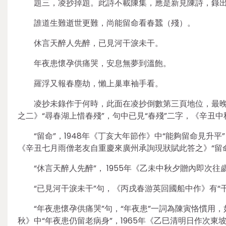
題三，凌抄掉題。此詩不載陳集，應是新見陳詩，錄
誰道生難逝世更難，尚能留命看春蠶（殘）。
休言天醉人先醉，已見河干淚未干。
年夜患懷孕供痛哭，安息無夢到溫飽。
羅浮又報春塵劫，懶上巢車袖手看。
凌抄未錄作于何時，此面在凌抄倒數第三頁地位，最晚
之二》“尋春湖上惜春殘”，句中已見“春殘”二字，《辛丑中
“留命”，1948年《丁亥大年節作》中“能夠留命見升平”
《辛丑七月雨僧老友自重慶來廣州承詢現狀賦此答之》“留命
“休言天醉人先醉”， 1955年《乙未中秋夕贈內即次
“已見河干淚未干”句，《丙戌春游英回國船中作》有“
“年夜患懷孕供痛哭”句，“年夜患”一詞為陳寅恪慣用，如
秋》中“年夜患仍留老病身”，1965年《乙巳清明日作次東