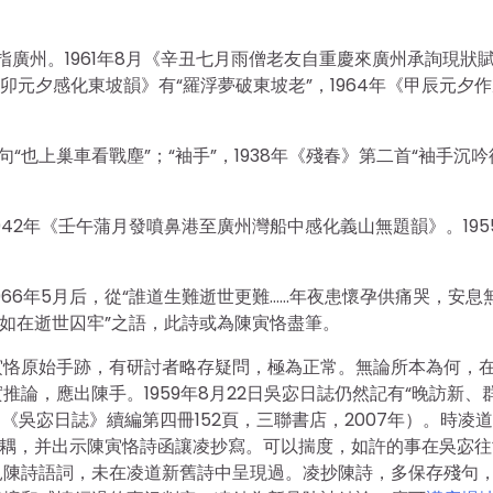
代指廣州。1961年8月《辛丑七月雨僧老友自重慶來廣州承詢現狀
癸卯元夕感化東坡韻》有“羅浮夢破東坡老”，1964年《甲辰元夕
句“也上巢車看戰塵”；“袖手”，1938年《殘春》第二首“袖手沉
42年《壬午蒲月發噴鼻港至廣州灣船中感化義山無題韻》。195
966年5月后，從“誰道生難逝世更難……年夜患懷孕供痛哭，安息
譬如在逝世囚牢”之語，此詩或為陳寅恪盡筆。
寅恪原始手跡，有研討者略存疑問，極為正常。無論所本為何，
論，應出陳手。1959年8月22日吳宓日誌仍然記有“晚訪新、
《吳宓日誌》續編第四冊152頁，三聯書店，2007年）。時凌
耦，并出示陳寅恪詩函讓凌抄寫。可以揣度，如許的事在吳宓往
見陳詩語詞，未在凌道新舊詩中呈現過。凌抄陳詩，多保存殘句