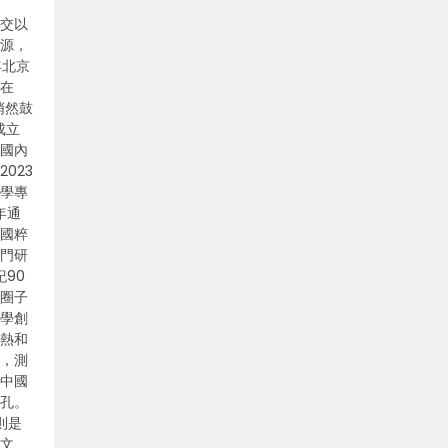
之交以
其源，
年北京
人在
悄然鼓
成立
，國內
023
典學專
年通
了國粹
專門研
紀90
術圈子
夜學創
粹熱和
思，測
還中國
面孔。
則是
續文