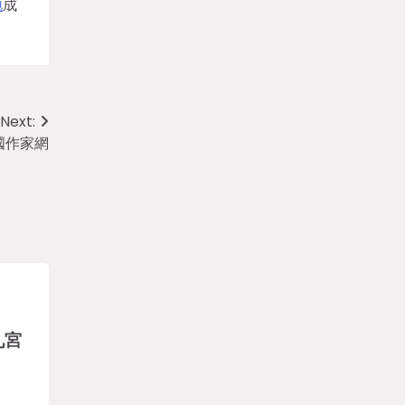
地
成
Next:
國作家網
九宮