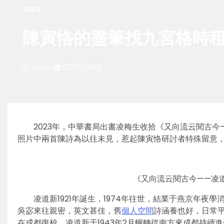
SEIZE
陳寅恪的盡筆找九宮格時租
admin
03/12/2025
2023年，中華書局出書凌梅生收拾《又向流云閱古
照片中兩首陳詩為以往未見，惹起陳寅恪研討者特殊留意
《又向流云閱古今——凌道
凌道新1921年誕生，1974年往世，結業于燕京年
吳宓來往親密，英文甚佳，舊
個人空間
詩涵養也好，日常平
在成都復校，凌道新于1943年2月輾轉從南方來成都持續進