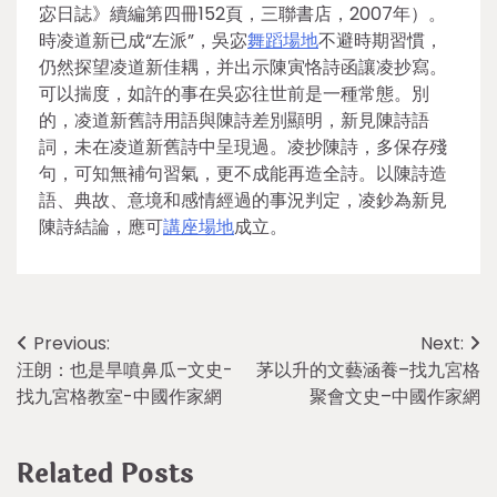
宓日誌》續編第四冊152頁，三聯書店，2007年）。
時凌道新已成“左派”，吳宓
舞蹈場地
不避時期習慣，
仍然探望凌道新佳耦，并出示陳寅恪詩函讓凌抄寫。
可以揣度，如許的事在吳宓往世前是一種常態。別
的，凌道新舊詩用語與陳詩差別顯明，新見陳詩語
詞，未在凌道新舊詩中呈現過。凌抄陳詩，多保存殘
句，可知無補句習氣，更不成能再造全詩。以陳詩造
語、典故、意境和感情經過的事況判定，凌鈔為新見
陳詩結論，應可
講座場地
成立。
Post
Previous:
Next:
汪朗：也是旱噴鼻瓜–文史-
茅以升的文藝涵養–找九宮格
navigation
找九宮格教室-中國作家網
聚會文史–中國作家網
Related Posts