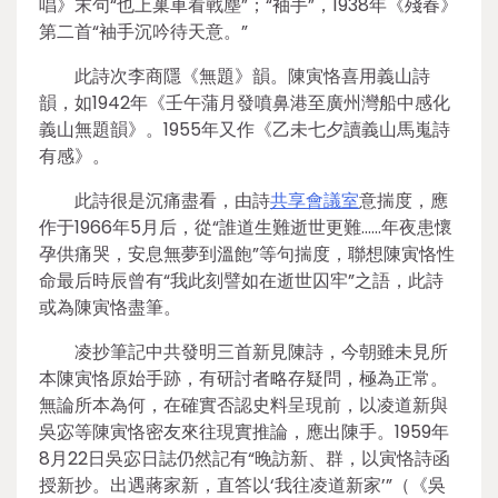
唱》末句“也上巢車看戰塵”；“袖手”，1938年《殘春》
第二首“袖手沉吟待天意。”
此詩次李商隱《無題》韻。陳寅恪喜用義山詩
韻，如1942年《壬午蒲月發噴鼻港至廣州灣船中感化
義山無題韻》。1955年又作《乙未七夕讀義山馬嵬詩
有感》。
此詩很是沉痛盡看，由詩
共享會議室
意揣度，應
作于1966年5月后，從“誰道生難逝世更難……年夜患懷
孕供痛哭，安息無夢到溫飽”等句揣度，聯想陳寅恪性
命最后時辰曾有“我此刻譬如在逝世囚牢”之語，此詩
或為陳寅恪盡筆。
凌抄筆記中共發明三首新見陳詩，今朝雖未見所
本陳寅恪原始手跡，有研討者略存疑問，極為正常。
無論所本為何，在確實否認史料呈現前，以凌道新與
吳宓等陳寅恪密友來往現實推論，應出陳手。1959年
8月22日吳宓日誌仍然記有“晚訪新、群，以寅恪詩函
授新抄。出遇蔣家新，直答以‘我往凌道新家’”（《吳