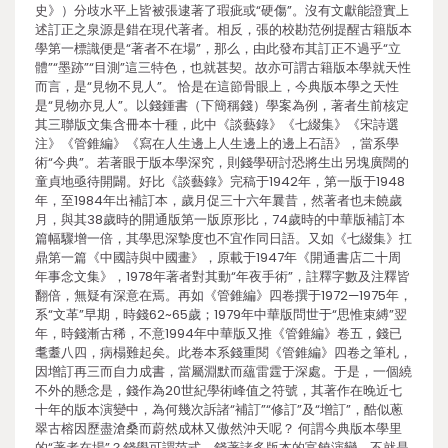
史》）分歧水平上皆被張逮著了瑕疵或“硬傷”。沒有文獻能證實上
述訂正之泉源是錯在現代著者。相反，張的校勘范例提醒古籍版本
學第一標識便是“著者不在場”，那么，由此發布其訂正不過乎“立
體”“墨跡”“目測”這三特色，也就甚契。故亦可謂古籍版本學就天性
而言，是“見物不見人”。 恰是在這節骨眼上，今典版本學之天性
是“見物亦見人”。以錢鍾書（下簡稱錢）學案為例，著者生前核定
其三聯版文集含冊本十種，此中《談藝錄》《七綴集》《宋詩選
注》《管錐編》《寫在人生邊上人生邊上的邊上石語》，當系學
術“今典”。若著眼于版本學深究，則錢學研討恐將生出另塊廣闊的
童貞地亟待開闢。好比《談藝錄》完稿于1942年，第一版于1948
年，至1984年出補訂本，歲月促三十六年曩昔，然著者也未饒歲
月，與其38歲時的開通版第一版原形比，74歲時的中華版補訂本
篇幅驟增一倍，其學思深摯度也不宜作同日語。又如《七綴集》扛
鼎第一篇《中國詩與中國畫》，原載于1947年《開通書店二十周
年事念文集》，1978年著者對其動“年夜手術”，註釋字數及注釋皆
翻倍，無疑有深意在焉。再如《管錐編》四卷撰于1972—1975年，
系“文革”早期，時錢62~65歲；1979年中華版問世于“思惟束縛”翌
年，時錢漸古稀，不意1994年中華版又推《管錐編》卷五，錢已
耄耋八四，病榻難起矣。此卷本系錢重閱《管錐編》四卷之筆札，
因增訂再三而自力成書，當屬淵默而蘊雷霆于深處。于是，一個繞
不外的懸念是，錢作為20世紀學術峰值之符號，其著作在晚近七
十年的版本演變中，為何幾次訴諸“補訂”“修訂”及“增訂”，酷似蔥
翠古榕因歷盡滄桑而蔚然成林又傲然沖天呢？ 何謂今典版本學里
的“著者在場”？錢學可謂范式。錢著諸多版本的富饒演變，不就是