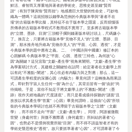
鮮活、睿智而又厚重地與著者的學術史、思惟史甚至錢“賢而
諧”（有別于陳寅恪“賢而拙”）地感應巨大世變的性命史，巧妙地
織為一體嗎？這就招致以錢學為范例的今典版本學與“著者不在
場”的古籍版本學比擬，其特征不在于版本學之隱退，反而煩惱張
所傳承的古籍版本學程式不敷用或不實用了。至多將古籍版本學
的“立體、墨跡、目測”三頂帽子擱到錢著版本研討頭上，尺碼嫌小
了。換言之，只要將古籍版本學“見物不見人”的“立體、墨跡、目
測”，順水推舟地升維為“見物亦見人”的“平面、心因、透視”，才是
今典版本學的題中應有之義。 二、《中國詩與中國畫》修訂本的
心因解碼 今典版本學之“平面、心因、透視”三特色，為何故“心
因”為關鍵？這兒宜取“文獻-產生學”視角來闡明。“文獻-產生學”作
為學案研討方式，其建模之關鍵恰在詰問：給定著者在文獻學上所
以有此“不雅點-闡述”，其心坎必有內驅力與之對應；那么，這一
可謂產生學程度的深層心因（內驅力）畢竟何謂？這轉換為雨果語
式，即針對宇宙人生任何一個“為什么”，其背后皆有一個“由於”尚
待揭曉。于是，當你不知足于將文獻學上的“不雅點-闡述”（墨
跡）視作天經地義的“尺度謎底”，而只是看成亟待探聽的“謎面”且
孜孜以求其產生學“答案”（心因）畢竟何謂時，這個由“心因”所領
銜的今典版本學研討也就不再滯留于古籍版本學之“立體”（文獻
學），而不得不走向“平面”（文獻-產生學）。同理，阿誰被微觀
世變（身處何世）與微不雅際遇（身何處世）所糾結的著者“心
因”，也勢必不是慣例視覺所能“目測”，而不得不請益智者才有的
學術史暨思惟史“透視”。故只要抓準著者“心因”，才可謂牽著了今