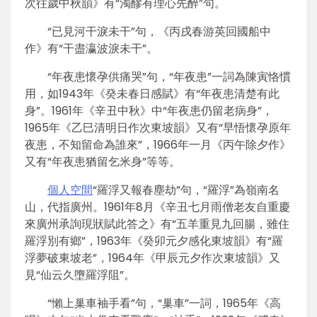
次往歲中秋韻》有“濁醪有理心先醉”句。
“已見河干淚未干”句，《丙戌春游英回國船中
作》有“干盡瀛波淚未干”。
“年夜患懷孕供痛哭”句，“年夜患”一詞為陳寅恪慣
用，如1943年《癸未春日感賦》有“年夜患清楚有此
身”。1961年《辛丑中秋》中“年夜患仍留老病身”，
1965年《乙巳清明日作次東坡韻》又有“早悟懷孕原年
夜患，不知留命為誰來”，1966年一月《丙午除夕作》
又有“年夜患猶留乞米身”等等。
個人空間
“羅浮又報春塵劫”句，“羅浮”為嶺南名
山，代指廣州。1961年8月《辛丑七月雨僧老友自重慶
來廣州承詢現狀賦此答之》有“五羊重見九回腸，雖住
羅浮別有鄉”，1963年《癸卯元夕感化東坡韻》有“羅
浮夢破東坡老”，1964年《甲辰元夕作次東坡韻》又
見“仙云久墮羅浮阻”。
“懶上巢車袖手看”句，“巢車”一詞，1965年《高