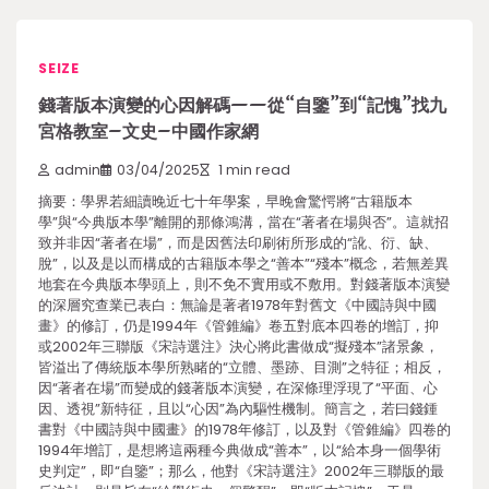
SEIZE
錢著版本演變的心因解碼——從“自鑒”到“記愧”找九
宮格教室–文史–中國作家網
admin
03/04/2025
1 min read
摘要：學界若細讀晚近七十年學案，早晚會驚愕將“古籍版本
學”與“今典版本學”離開的那條鴻溝，當在“著者在場與否”。這就招
致并非因“著者在場”，而是因舊法印刷術所形成的“訛、衍、缺、
脫”，以及是以而構成的古籍版本學之“善本”“殘本”概念，若無差異
地套在今典版本學頭上，則不免不實用或不敷用。對錢著版本演變
的深層究查業已表白：無論是著者1978年對舊文《中國詩與中國
畫》的修訂，仍是1994年《管錐編》卷五對底本四卷的增訂，抑
或2002年三聯版《宋詩選注》決心將此書做成“擬殘本”諸景象，
皆溢出了傳統版本學所熟睹的“立體、墨跡、目測”之特征；相反，
因“著者在場”而變成的錢著版本演變，在深條理浮現了“平面、心
因、透視”新特征，且以“心因”為內驅性機制。簡言之，若曰錢鍾
書對《中國詩與中國畫》的1978年修訂，以及對《管錐編》四卷的
1994年增訂，是想將這兩種今典做成“善本”，以“給本身一個學術
史判定”，即“自鑒”；那么，他對《宋詩選注》2002年三聯版的最