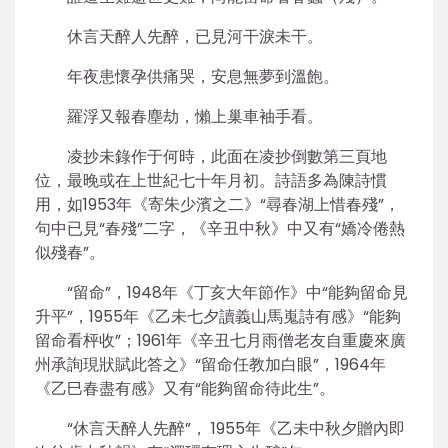
休言天醉人先醉，已見河干淚未干。
年夜患懷孕供痛哭，安息無夢到溫飽。
羅浮又報春塵劫，懶上巢車袖手看。
凌抄未錄作于何時，此面在凌抄倒數第三頁地
位，最晚或在上世紀七十年月初。詩語多為陳詩慣
用，如1953年《寄朱少濱之二》“尋春湖上惜春殘”，
句中已見“春殘”二字，《辛丑中秋》中又有“嬌冷倦熱
似殘春”。
“留命”，1948年《丁亥大年節作》中“能夠留命見
升平”，1955年《乙未七夕讀義山馬嵬詩有感》“能夠
留命看枰收”；1961年《辛丑七月雨僧老友自重慶來廣
州承詢現狀賦此答之》“留命任教加白眼”，1964年
《乙巳春盡有感》又有“能夠留命待此生”。
“休言天醉人先醉”， 1955年《乙未中秋夕贈內即