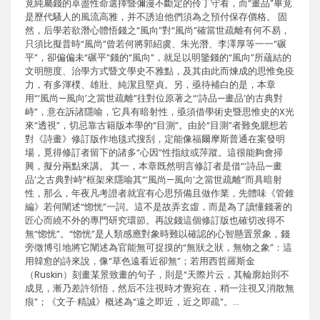
竟純屬錢的卓盡性命選擇暨彌漫不斷定的伶丁守看，而“畫品”畢竟
是歷代騷人的風流高雅，并不誘迫他們須為之預付保存價格。 固
然，后學若欲潛心體悟錢之“風向”對“風尚”確當世疏離有何不易，
只須比擬昔時“風尚”曾若何將郭紹虞、朱光潛、李澤厚等一一“碾
平”，卻偏偏未“碾平”錢的“風向”，就足以明鑒錢的“風向”所蘊結的
文明態度、治學方式暨文學史不雅點，及其由此而煉成的思惟免疫
力，有多渾樸、雄壯、純潔且堅貞。另，亟待補白的是，本章
用“‘風尚—風向’之當世疏離”往對位原著之“‘詩品—畫品’的古典對
峙”，意在訴諸隱喻，它具有暗射性，亟須借學術史暨思惟史的X光
來“透視”，切忌靠古籍版本學的“目測”。由於“目測”者難免臆想若
對《詩畫》修訂版作地毯式搜刮，定能像福爾摩斯普通在案發明
場，覓得修訂者留下的諸多“心因”性指紋或萍蹤。這很能夠會掃
興，擬分兩點來講。 其一，本章既然明言修訂者是借“‘詩品—畫
品’之古典對峙”框架來隱喻其“‘風尚—風向’之當世疏離”而具暗射
性，那么，年夜凡考證者就宜有心思預備且做作業，先體味《管錐
編》若何闡述“惚恍”一詞。這不是故弄玄虛，而是為了讀懂錢著的
匠心而繞不外的專門研究環節。再說錢這個修訂版也確切改得不
無“惚恍”。“惚恍”是人類感應對象時難以確認的心智懸置景象，錢
旁徵博引地將它闡述為官能無可捉摸的“無狀之狀，無物之象”：這
用韓愈的詩來說，像“草色遠看近卻無”；若用西哲羅斯金
（Ruskin）刻畫某景致畫的句子，則是“天際片云，其輪廓始則不
成見，漸乃差許領悟，然后不注視時才覺宛在，稍一注視又消散無
痕”；《文子·精誠》概述為“遠之即近，近之即疏”。…