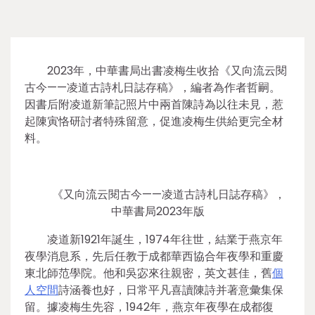
2023年，中華書局出書凌梅生收拾《又向流云閱
古今——凌道古詩札日誌存稿》，編者為作者哲嗣。
因書后附凌道新筆記照片中兩首陳詩為以往未見，惹
起陳寅恪研討者特殊留意，促進凌梅生供給更完全材
料。
《又向流云閱古今——凌道古詩札日誌存稿》，
中華書局2023年版
凌道新1921年誕生，1974年往世，結業于燕京年
夜學消息系，先后任教于成都華西協合年夜學和重慶
東北師范學院。他和吳宓來往親密，英文甚佳，舊
個
人空間
詩涵養也好，日常平凡喜讀陳詩并著意彙集保
留。據凌梅生先容，1942年，燕京年夜學在成都復