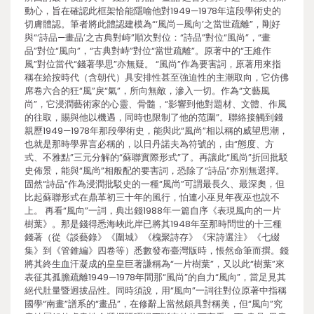
動心，旨在確認此框架恰能隱喻他對1949—1978年這段學術史的
切膚體認。筆者將此體認建模為“‘風尚—風向’之當世疏離”，剛好
與“‘詩品—畫品’之古典對峙”順次對位：“詩品”對位“風尚”，“畫
品”對位“風向”，“古典對峙”對位“當世疏離”。原著中的“王維作
風”對位當代“錢著學思”亦無疑。 “風尚”作為要害詞，原著用來指
稱在給按時代（含朝代）具安排性甚至強迫性的主潮取向，它仿佛
席卷六合的狂“風”戾“氣”，所向無敵，滲入一切。作為“文藝風
尚”，它浸潤藝術家的心靈、骨髓，“影響到他對題材、文體、作風
的往取，賜與他以機遇，同時也限制了他的范圍”。聯絡接觸到錢
親歷1949—1978年那段學術史，能與此“風尚”相以稱的威望思潮，
也就是那時學界言必稱的，以日丹諾夫為符號的，由“態度、方
式、不雅點”三元分解的“蘇聯實際形式”了。再讓此“風尚”折回批駁
史佈景，能與“風尚”相般配的要害詞，恐除了“詩品”亦別無選擇。
固然“詩品”作為浸潤批駁史的一種“風尚”可謂最長久、最深奧，但
比起蘇聯形式在鼎革初三十年的風行，怕連小巫見年夜巫也說不
上。 再看“風向”一詞，典出錢1988年一篇自序《表現風向的一片
樹葉》。那是錢得悉海峽此岸已將其1948年至那時問世的十三種
錢著（從《談藝錄》《圍城》《槐聚詩存》《宋詩選注》《七綴
集》到《管錐編》四卷等）悉數發布臺灣版時，悵然命筆而撰。錢
將其終生血汗凝成的皇皇巨著謙稱為“一片樹葉”，又以此“樹葉”來
表征其孤膽疏離1949—1978年間那“風尚”的自力“風向”，當足見其
絕代肚量暨迥拔品性。同時須說，用“風向”一詞往對位原著中指稱
國學“南畫”譜系的“畫品”，在修辭上當然頗具對稱美，但“風向”究