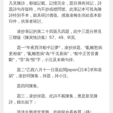
凡見陳詩，都做記載。記憶完全，題目偶有掉記，詩
題詩句存疑時，均不抄或標問號。此筆記本可視為陳
詩特別手本，頗具研討價值。感激凌梅生供給底本影
印件，供筆者研討。
凌抄筆記的第二十四面凡四題，此中三題分辨見
三聯版《陳寅恪詩集》57、49、91頁。
題一“年夜西洋船中記夢”，凌抄掉題。“亂離愁病
更相催”，“亂離愁病”為“干戈衰病”，“船中正苦音書
斷”，“苦”為“恨”字，小注及末兩句掉。
題二“乙酉八月十一日晨起聞japan(日本)求和喜
賦”，凌抄同陳集，掉題，掉小注。
題四同陳集。
題三，凌抄掉題。此詩不載陳集，應是新見陳
詩，錄出如下：
誰道生難逝世更難，尚能留命看春蠶（殘）。