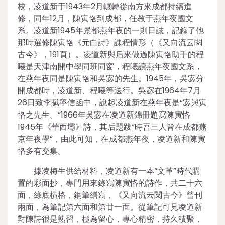
校，凌道新于1943年2月輾轉從南方來成都持續進
修，同年12月，陳寅恪到成都，任教于燕年夜國文
系。凌道新1945年景都燕年夜的一則日誌，記錄了他
那時選修陳寅恪《元白詩》課程情形（《又向流云閱
古今》，191頁）。凌道新與后來做過陳寅恪助手的程
曦是天津南開中學同班同窗，程曦讀燕年夜國文系，
在燕年夜同是陳寅恪和吳宓的先生。1945年，吳宓分
開成都時，凌道新、程曦等送行。吳宓在1964年7月
26日致李賦寧信函中，說起凌道新在燕年夜是“宓與寅
恪之先生。”1966年吳宓在凌道新錦冊題寫陳寅恪
1945年《華西壩》詩，其后題跋“時吾三人皆在成都燕
京年夜學”，由此可知，在成都燕年夜，凌道新和陳寅
恪多有交集。
據凌梅生供給材料，凌道新有一本“文革”時代購
置的彩面抄，專門用來錄寫陳寅恪的詩作，共二十六
面，綠底橫格，鋼筆繕寫，《又向流云閱古今》曾刊
兩面，為筆記第六面和第廿一面。從筆記可見凌道新
對陳詩很是熟習，極為留心，專心精密，持久積聚，