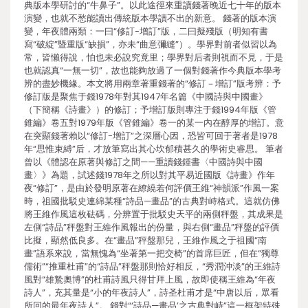
典版本學研討的“牛鼻子”。以此途徑來重讀錢著晚近七十年的版本
演變，也就不愁能讀出傳統版本學讀不出的新意。 錢著的版本演
變，年夜體兩類：一曰“修訂-增訂”版，二曰擬殘版（明知有書
寫“破綻”暨重版“缺損”，亦未“曲意彌縫”）。學界對前者似習以為
常，皆懶得說，怕也未必說究竟里；學界對后者則視而不見，于是
也就認真“一無一切”，故也能夠放過了一個對錢著作今典版本學考
辨的盡妙機緣。本文將用兩章著重錢著的“修訂－增訂”版考辨：予
修訂版是聚焦于錢1978年對其1947年名篇《中國詩與中國畫》
（下簡稱《詩畫》）的修訂；予增訂版則專注于錢1994年版《管
錐編》卷五對1979年版《管錐編》卷一的某一內在醇厚的增訂。意
在突顯錢著賴以“修訂-增訂”之深層心因，恐皆可回于著者是1978
年“思惟束縛”后，才放筆寫出其心坎郁積甚久的學術史睿思。 筆者
曾以《體認在原著與修訂之間——重讀錢鍾書〈中國詩與中國
畫〉》為題，試述錢1978年之所以對其平易近國版《詩畫》作年
夜“修訂”，是由於發明原著在繚繞若何評價王維“神韻派”作風一案
時，祖國批駁史連綿某種“詩品—畫品”的古典對峙格式。這就仿佛
將王維作風這枚砝碼，分辨置于批駁史天平的兩側秤盤，其成果是
左側“詩品”秤盤對王維作風報出的份量，與右側“畫品”秤盤的評價
比擬，顯然低良多。在“畫品”秤盤那兒，王維作風之于祖國“南
畫”語系來說，當無愧為“坐著第一把交椅”的首席巨匠，但在“獨尊
儒術”“推重杜甫”的“詩品”秤盤那則恰好相反，“秀潤沖淡”的王維詩
風對“雄鷙奧博”的杜甫詩風只得甘拜上風，故即使稱王維為“年夜
詩人”，充其量是“小的年夜詩人”，詩圣杜甫才是“中唐以后，眾看
所回的最年夜詩人”。 錢對“‘詩品—畫品’之古典對峙”這一框架特殊