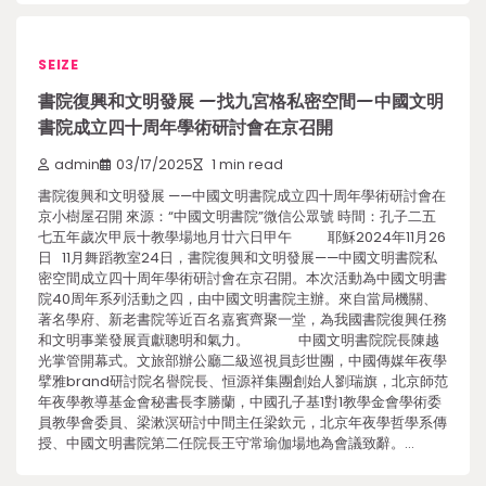
SEIZE
書院復興和文明發展 —找九宮格私密空間—中國文明
書院成立四十周年學術研討會在京召開
admin
03/17/2025
1 min read
書院復興和文明發展 ——中國文明書院成立四十周年學術研討會在
京小樹屋召開 來源：“中國文明書院”微信公眾號 時間：孔子二五
七五年歲次甲辰十教學場地月廿六日甲午 耶穌2024年11月26
日 11月舞蹈教室24日，書院復興和文明發展——中國文明書院私
密空間成立四十周年學術研討會在京召開。本次活動為中國文明書
院40周年系列活動之四，由中國文明書院主辦。來自當局機關、
著名學府、新老書院等近百名嘉賓齊聚一堂，為我國書院復興任務
和文明事業發展貢獻聰明和氣力。 中國文明書院院長陳越
光掌管開幕式。文旅部辦公廳二級巡視員彭世團，中國傳媒年夜學
擘雅brand研討院名譽院長、恒源祥集團創始人劉瑞旗，北京師范
年夜學教導基金會秘書長李勝蘭，中國孔子基1對1教學金會學術委
員教學會委員、梁漱溟研討中間主任梁欽元，北京年夜學哲學系傳
授、中國文明書院第二任院長王守常瑜伽場地為會議致辭。…