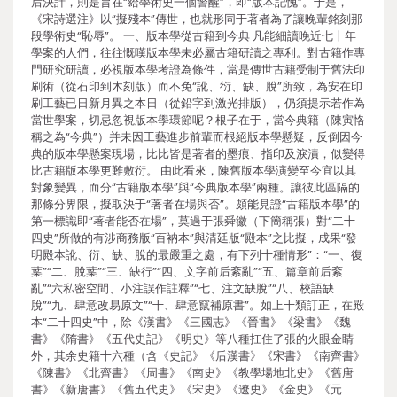
后決計，則是旨在“給學術史一個警醒”，即“版本記愧”。于是，
《宋詩選注》以“擬殘本”傳世，也就形同于著者為了讓晚輩銘刻那
段學術史“恥辱”。 一、版本學從古籍到今典 凡能細讀晚近七十年
學案的人們，往往慨嘆版本學未必屬古籍研讀之專利。對古籍作專
門研究研讀，必視版本學考證為條件，當是傳世古籍受制于舊法印
刷術（從石印到木刻版）而不免“訛、衍、缺、脫”所致，為安在印
刷工藝已日新月異之本日（從鉛字到激光排版），仍須提示若作為
當世學案，切忌忽視版本學環節呢？根子在于，當今典籍（陳寅恪
稱之為“今典”）并未因工藝進步前輩而根絕版本學懸疑，反倒因今
典的版本學懸案現場，比比皆是著者的墨痕、指印及淚漬，似變得
比古籍版本學更難敷衍。 由此看來，陳舊版本學演變至今宜以其
對象變異，而分“古籍版本學”與“今典版本學”兩種。讓彼此區隔的
那條分界限，擬取決于“著者在場與否”。頗能見證“古籍版本學”的
第一標識即“著者能否在場”，莫過于張舜徽（下簡稱張）對“二十
四史”所做的有涉商務版“百衲本”與清廷版“殿本”之比擬，成果“發
明殿本訛、衍、缺、脫的最嚴重之處，有下列十種情形”：“一、復
葉”“二、脫葉”“三、缺行”“四、文字前后紊亂”“五、篇章前后紊
亂”“六私密空間、小注誤作註釋”“七、注文缺脫”“八、校語缺
脫”“九、肆意改易原文”“十、肆意竄補原書”。如上十類訂正，在殿
本“二十四史”中，除《漢書》《三國志》《晉書》《梁書》《魏
書》《隋書》《五代史記》《明史》等八種扛住了張的火眼金睛
外，其余史籍十六種（含《史記》《后漢書》《宋書》《南齊書》
《陳書》《北齊書》《周書》《南史》《教學場地北史》《舊唐
書》《新唐書》《舊五代史》《宋史》《遼史》《金史》《元