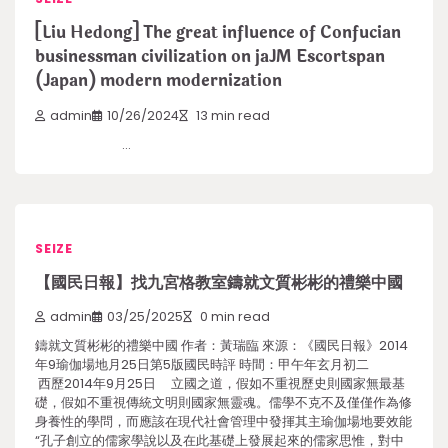
[Liu Hedong] The great influence of Confucian
businessman civilization on jaJM Escortspan
(Japan) modern modernization
admin
10/26/2024
13 min read
…
SEIZE
【國民日報】找九宮格教室鑄就文質彬彬的禮樂中國
admin
03/25/2025
0 min read
鑄就文質彬彬的禮樂中國 作者：黃瑞臨 來源：《國民日報》2014
年9瑜伽場地月25日第5版國民時評 時間：甲午年玄月初二
西歷2014年9月25日 立國之道，假如不重視歷史則國家無最基
礎，假如不重視傳統文明則國家無靈魂。儒學不克不及僅僅作為修
身養性的學問，而應該在現代社會管理中發揮其主瑜伽場地要效能
“孔子創立的儒家學說以及在此基礎上發展起來的儒家思惟，對中