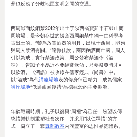
鼎也反應了分歧地區文明之間的交通。
西周獸面紋銅禁2012年出土于陜西省寶雞市石鼓山商
周墳場，是今朝存世的幾套西周銅禁中獨一由科學考
古出土的。“禁為放置酒器的用具，出現于西周，能夠
與周人禁酒有關。”達微佳說，商因酗酒而亡國，周人
引以為戒，實行禁酒政策。周公發布禁酒令《酒
誥》，告誡子平易近不要經常飲酒，只要祭奠時才可
以飲酒。《酒誥》被收錄在儒家經典《尚書》中。
以“酒戒”為代
講座場地
表的修身律己精力，成為儒家
講座場地
“低廉甜頭復禮”品德觀念的主要淵源。
年齡戰國時期，孔子以復興“周禮”為己任，盼望以傳
統禮樂軌制重塑社會次序，并采用“以仁釋禮”的方
式，樹立了一套
舞蹈教室
內涵豐富的思惟品德體系。