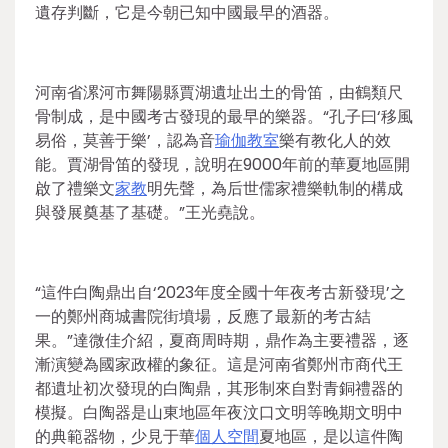
遺存判斷，它是今朝已知中國最早的酒器。
河南省漯河市舞陽縣賈湖遺址出土的骨笛，由鶴類尺
骨制成，是中國考古發現的最早的樂器。“孔子曰‘移風
易俗，莫善于樂’，認為音
瑜伽教室
樂有教化人的效
能。賈湖骨笛的發現，說明在9000年前的華夏地區開
啟了禮樂文
家教
明先聲，為后世儒家禮樂軌制的構成
與發展奠基了基礎。”王光堯說。
“這件白陶鼎出自‘2023年度全國十年夜考古新發現’之
一的鄭州商城書院街墳場，反應了最新的考古結
果。”達微佳介紹，夏商周時期，鼎作為主要禮器，逐
漸演變為國家政權的象征。這是河南省鄭州市商代王
都遺址初次發現的白陶鼎，其形制來自對青銅禮器的
模擬。白陶器是山東地區年夜汶口文明等晚期文明中
的典範器物，少見于華
個人空間
夏地區，是以這件陶