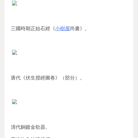
三國時期正始石經《
小樹屋
尚書》。
唐代《伏生授經圖卷》（部分）。
清代銅鍍金欹器。