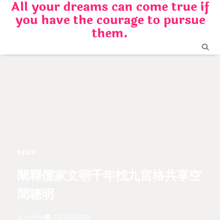
All your dreams can come true if
Skip
you have the courage to pursue
to
content
them.
SEIZE
闡釋儒家文明千年找九宮格共享空
間聰明
admin
03/23/2025