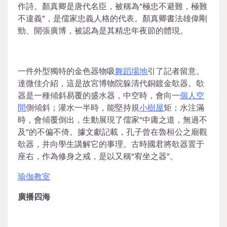
作詩。顏真卿是唐代名臣，被稱為“極忠不避難，極難
不違義”，是儒家忠義人格的代表。顏真卿書法雄偉剛
勁、開張廣博，被認為是其精忠年夜節的體現。
一件外型獨特的金色器物吸
舞蹈場地
引了記者留意。
達微佳介紹，這是故宮博物院躲清代銅鍍金欹器。欹
器是一種傾斜易覆的盛水器，中空時，會向一
個人空
間
側傾斜；灌水一半時，能堅持規
小樹屋
矩；水注滿
時，會傾覆倒出，生動展現了儒家“中庸之道，無過不
及”的不偏不倚。據文獻記載，孔子曾在魯桓公之廟觀
欹器，并向學生講解它的事理。古時國君將欹器置于
座右，作為修身之戒，是以又稱“宥坐之器”。
瑜伽教室
廣播四海