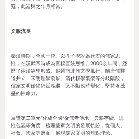
寇，此器與之年月相當。
文脈流長
秦漢時期，全國一統。以孔子學說為代表的儒家思
惟，在漢武帝時成為官樸直統思惟。2000余年間，經
歷了兩漢經學興盛、魏晉南北朝玄學風行、隋唐儒釋
道并立、宋明理學發展、清代樸學繁榮等分歧階段，
儒家文明始終綿延相繼，又不斷應時變化，堅持著茂
盛的性命力。
展覽第二單元“化成全國”從儒者傳承、典籍存續、思
惟包涵等角度，梳理儒家文明的發展軌跡，從個人、
社會、國家等層面，展現儒家文明的焦點理念。