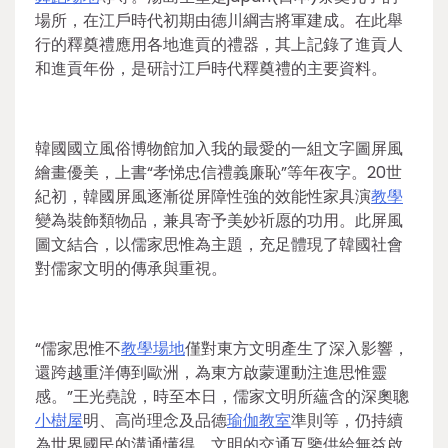
場所，在江戶時代初期由德川綱吉將軍建成。在此舉
行的釋奠禮應用各地進貢的禮器，其上記錄了進貢人
和進貢年份，是研討江戶時代釋奠禮的主要資料。
韓國國立風俗博物館加入我的最愛的一組文字圖屏風
繪畫優美，上書“孝悌忠信禮義廉恥”等年夜字。20世
紀初，韓國屏風逐漸從屏障性強的效能性家具演
教學
變為裝飾類物品，兼具寄予美妙祈愿的功用。此屏風
圖文結合，以儒家思惟為主題，充足體現了韓國社會
對儒家文明的傳承與重視。
“儒家思惟不
教學場地
僅對東方文明產生了深入影響，
還跨越重洋傳到歐洲，為東方啟蒙運動注進思惟靈
感。”王光堯說，時至本日，儒家文明所蘊含的深奧聰
小樹屋
明、高尚理念及品德
瑜伽教室
準則等，仍持續
為世界國民的溝通懂得、文明的交通互鑒供給無益啟