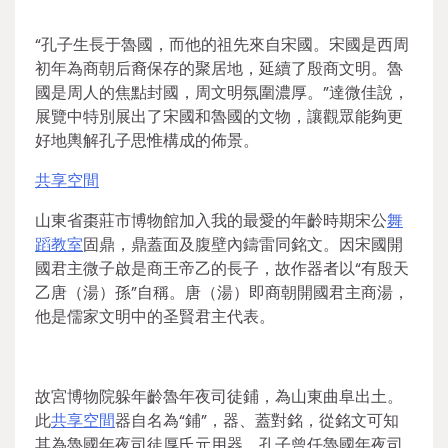
“孔子生長于魯國，而他的祖先來自宋國。宋國是西周
初年為商朝后裔保存的聚居地，延續了殷商文明。魯
國是周人的焦點封國，周文明氛圍濃厚。”達微佳說，
展覽中特別展出了宋國和魯國的文物，讓觀眾能夠更
好地輿解孔子思惟構成的佈景。
共享空間
山東省棗莊市博物館加入我的最愛的年齡時期宋公
舞
蹈教室
固鼎，鼎蓋面及腹壁內鑄雷同銘文。因宋國開
國君主微子啟是商王帝乙的長子，故作器者以“有殷天
乙唐（湯）孫”自稱。唐（湯）即商朝開國君主商湯，
他是儒家文明中的圣賢君主代表。
故宮博物院躲年齡魯年夜司徒鋪，為山東曲阜出土。
此
共享空間
器自名為“鋪”，器、蓋對銘，從銘文可知
其為魯國年夜司徒厚氏元用器。孔子曾任魯國年夜司