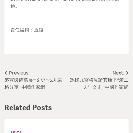
迪。
責任編輯：近復
Post
Previous:
Next:
盛宣懷確當展–文史-找九宮
馮找九宮格見證其庸下“笨工
navigation
格分享-中國作家網
夫”–文史–中國作家網
Related Posts
SEIZE