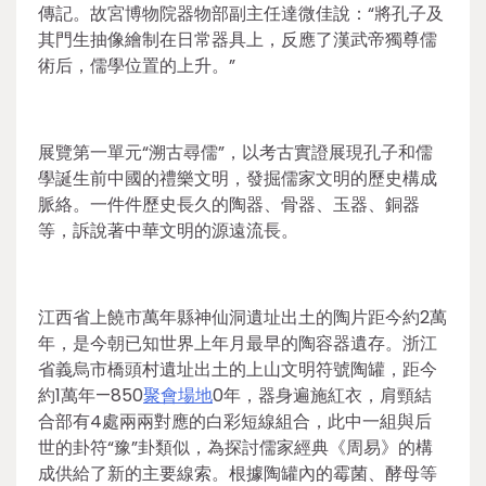
傳記。故宮博物院器物部副主任達微佳說：“將孔子及
其門生抽像繪制在日常器具上，反應了漢武帝獨尊儒
術后，儒學位置的上升。”
展覽第一單元“溯古尋儒”，以考古實證展現孔子和儒
學誕生前中國的禮樂文明，發掘儒家文明的歷史構成
脈絡。一件件歷史長久的陶器、骨器、玉器、銅器
等，訴說著中華文明的源遠流長。
江西省上饒市萬年縣神仙洞遺址出土的陶片距今約2萬
年，是今朝已知世界上年月最早的陶容器遺存。浙江
省義烏市橋頭村遺址出土的上山文明符號陶罐，距今
約1萬年—850
聚會場地
0年，器身遍施紅衣，肩頸結
合部有4處兩兩對應的白彩短線組合，此中一組與后
世的卦符“豫”卦類似，為探討儒家經典《周易》的構
成供給了新的主要線索。根據陶罐內的霉菌、酵母等