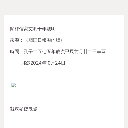
闡釋儒家文明千年聰明
來源：《國民日報海內版》
時間：孔子二五七五年歲次甲辰玄月廿二日辛酉
耶穌2024年10月24日
觀眾參觀展覽。