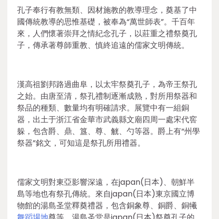
孔子奉行有教無類、因材施教的教導理念，奠基了中
國傳統教導的思惟基礎，被奉為“萬世師表”。千百年
來，人們懷著崇拜之情紀念孔子，以莊重之禮祭奠孔
子，傳承著尊師重教、慎終追遠的儒家文明傳統。
漢高祖劉邦路過曲阜，以太牢祭奠孔子，為帝王祭孔
之始。由唐至清，祭孔禮制逐漸成熟，對所用祭器和
祭品的種類、數量均有明確請求。展覽中有一組銅
器，出土于浙江省金華市武義縣文廟四周一處宋代窖
躲，包含爵、鼎、簋、尊、觥、勺等器。爵上有“州學
祭器”銘文，可知這是祭孔所用禮器。
儒家文明對東亞影響深遠，在japan(日本)、朝鮮半
島等地也有祭孔傳統。來自japan(日本)東京國立博
物館的湯島圣堂釋奠禮器，包含銅象尊、銅爵、銅犧
舞蹈場地
尊等。湯島圣堂是japan(日本)祭奠孔子的