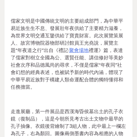
儒家文明是中國傳統文明的主要組成部門，為中華平
易近族生生不息、發展壯年夜供給了主要精力滋養，
為世界文明交通互鑒供給了寶貴財富。此次展覽策展
人、故宮博物院器物部研討館員王光堯說，展覽主
題“年夜道之行”出自《禮記·
聚會場地
禮運》篇，表達
了儒家對樹立全國為公、選賢任能、講信修好等美妙
社會次序和品德風尚的尋求，不僅是儒家“年夜同”社
會幻想的經典表述，也被賦予新的時代內涵，體現了
中華平易近族對于構建人類命運配合體的獨特懂得和
任務擔當。
走進展廳，第一件展品是西漢海昏侯墓出土的孔子衣
鏡（復制品），這是今朝所見考古出土文物中最早的
孔子抽像。衣鏡後背繪制了3組人物，此中最上一欄左
為孔子，右為顏回。圖像兩側墨書內容為相應的人物