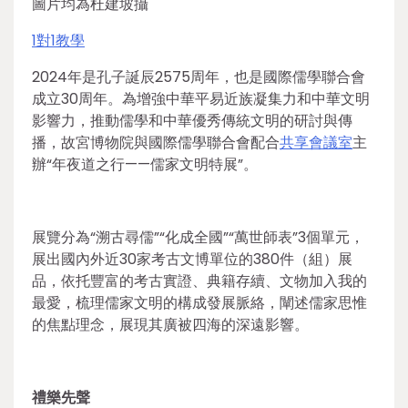
圖片均為杜建坡攝
1對1教學
2024年是孔子誕辰2575周年，也是國際儒學聯合會
成立30周年。為增強中華平易近族凝集力和中華文明
影響力，推動儒學和中華優秀傳統文明的研討與傳
播，故宮博物院與國際儒學聯合會配合
共享會議室
主
辦“年夜道之行——儒家文明特展”。
展覽分為“溯古尋儒”“化成全國”“萬世師表”3個單元，
展出國內外近30家考古文博單位的380件（組）展
品，依托豐富的考古實證、典籍存續、文物加入我的
最愛，梳理儒家文明的構成發展脈絡，闡述儒家思惟
的焦點理念，展現其廣被四海的深遠影響。
禮樂先聲