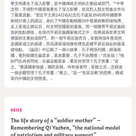
華文明產生了深入影響，是中國傳統文明的主要組成部門。”“中華
文明，不僅對中國發展產生了深入影響，並且對人類文明進步作出
了嚴重貢獻。”習近平主席24日在紀念孔子誕辰2565周年國際學
術研討會上的講話，表白了中國在勵精圖治中發展經舞蹈場地濟、
走上富強之路以后，向文明型國家的邁進。而一個陳舊平易近族鑄
造的焦點價值，在現代平易近族國家格式之中，也將成為世界文明
價值的主要組成部門。 對一個平易近族而言，富饒與強年夜當然
是國家成立的基礎，而高講座場地雅有禮也是國平易近福祉的最基
礎地點。《論語》中記載了一個小故事，孔子周游列國，經過衛
國，看到衛國生齒眾多，甚為繁榮，孔子不由贊嘆：“庶矣哉！”他
的門生冉有問他：生齒這般眾多，要若何管理？孔子答覆：“富
之。”要讓國家強盛，國民富饒。冉有接著問：富饒之后，怎樣進
一個步驟管理？孔子答覆：“教之。”這一“先富后教”的思惟，構成
當代中國的文明態度。…
SEIZE
The life story of a “soldier mother” –
Remembering Qi Yazhen, “the national model
of patriotism and military support”