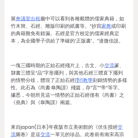
展
會議室出租
廳中可以看到各種載體的儒家典籍，如
竹木簡、石經、雕版印刷的紙書等。“抄寫
家教
或印刷
的典籍難免有錯漏。石經是官方校定的儒家經典定
本，為全國學子供給了準確的‘正版書’。”達微佳說。
一塊三國時期的正始石經殘片上，古文、小
交流
篆、
隸書三體呈“品”字形擺列，與其他石經三體直下擺列
的情勢分歧，體現了正始石經
1對1教學
刻銘情勢的多樣
性。此石為《尚書·臯陶謨》殘篇，存“言”“帝”等字。
據悉，今朝所見這一情勢的正始石經僅有《尚書》之
《堯典》與《臯陶謨》兩篇。
來自japan(日本)年夜阪市立美術館的《伏生授經
交
流
圖卷》是這
交流
一單元的珍品。此卷前有南宋高宗