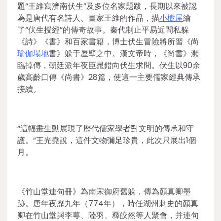
題“王維寫濟南伏生”及多位名家題跋，長期以來被認
為是唐代有名詩人、畫家王維的作品，描
小樹屋
繪
了“伏生授經”的傳奇故事。秦代制止平易近間私躲
《詩》《書》和百家書籍，博士伏生冒險將所習《尚
瑜伽場地
書》躲于屋壁之中。漢文帝時，《尚書》瀕
臨掉傳，朝廷派年夜臣晁錯向伏生求問。伏生以90余
歲高齡口傳《尚書》28篇，使這一主要儒家經典傳承
接續。
“這幅畫生動展現了歷代儒家學者對文明的傳承和守
護。”王光堯說，這件文物彌足珍貴，此次只展出1個
月。
《竹山堂連句冊》為南宋御府舊躲，傳為顏真卿墨
跡。唐年夜歷九年（774年），時任湖州刺史的顏真
卿在竹山堂與李萼、陸羽、釋皎然等人聚會，并連句