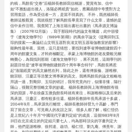
約稿，馬館長“交卷”后楊師長教師寫信稱謝，贊賞有加。信中
如“不雅點超出後人，洛陽必將紙貴”如此，應屬函牘中夸獎對方之
習用套語，作為受信者一方，是當不得真的。 不外，既然楊師長
教師這般觀賞，我就很想了解馬館長畢竟寫了什么文章，遺憾的是
信中未作注明。我查閱了上海古籍出書社出書的《馬承源文博論
集》（2007年12月版），寫于那段時代的論文有幾篇，此中頒發
于《遼海文物學刊》（1989年第1期）的萬余字論文《從剛卯到玉
琮的摸索——兼論紅山文明玉器對良渚文明玉器瑜伽教室的影響》
能夠性最年夜。當然，這只是猜想，要找到遼寧省博物館建館四十
周年的館慶文集，才幹終極斷定。承蒙上海博物館的老友榮毅兄輾
轉費心，為我找到那期《遼海文物學刊》，果不其然，這期學刊的
副題目恰是“遼寧省博物館建館四十周年事念特刊”，馬館長將惹
起“洛陽紙貴”的高文赫然在列，除此之外，還有傅振倫、謝稚柳、
饒宗頤、汪慶正等浩繁文博專家的高文。我將馬館長的論文粗略地
拜讀一過，對剛卯、玉琮的研討，我等究竟內行，似懂非懂，隔行
隔山，很難完整領略文章的妙處。 楊師長教師與上海博物館有很
深的淵源，早在徐森玉擔負館長時就有來往，和謝稚柳以及后來的
馬承源、汪慶正，都有較多往還。楊師長教師年長馬承源十多歲，
2004年9月，馬承源先行離世，楊師長教師掉臂九十高齡，專門
寫了留念文章，可見兩人的友誼之深。 很多人都了解，楊仁愷仍
是上世紀八十年月“中國現代字畫判定組”的成員，這個1983年8月
31日在北京成立的判定組只要七人，均為那時頂尖的字畫判定大
師，他們是謝稚柳、徐邦達、啟功、楊仁愷、劉九庵、傅熹年、謝