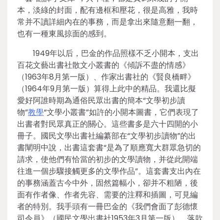
本，淡綠的封面，配有邊框和壓花，很是高雅，我時
常并不讀詳細內在的事務，而是拿出來隨意翻一翻，
也有一種東風掠面的感到。
1949年以后，巴金的作品照樣不乏小開本，支出
百花文藝出書社散文小叢書的《傾訴不盡的情感》
（1963年8月第一版）、作家出書社的《賢良橋畔》
（1964年9月第一版）算得上此中的精品。我還比擬
愛好阿誰時期為通俗民眾出書的簡本“文學初步讀
物”
教學
“文學小叢書”如許的小開本圖書，它們表現了
出書者對民眾真正的關心。這些書多是六十四開的小
冊子。國民文學出書社編纂部在“文學初步讀物”的出
書闡明中說，出書這套書“是為了順應寬大群眾急切的
請求，使他們有恰當的初步的文學讀物，并從此開端
往進一個步驟接觸更多的文學作品”。這套書支出內在
的事務涵蓋古今中外，固然篇幅小，卻并不粗陋，後
面有作者像、作者先容、需要的注釋和插圖，可見編
者的特別。我手頭有一冊巴金的《我們會面了彭德懷
司令員》（國民文學出書社1953年3月第一版），落款