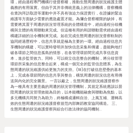
環，經由過程專門機構行使督察權，推動生態周遭的狀況維護主體
義務的有用落實。但由于其并非傳統意義上的法律機構，督察機構
在查詢拜訪取證等運動中并不具有強迫力保證實行，在證據的緊迫
維護等方面缺少需要的應急處置才能。為彌合督察權限的缺掉，有
需要將其置于周遭的狀況管理系統的全體構造中，經由過程分歧機
構與主體的有用聯動來完成。但這種有用的和諧聯動需求經由過程
構建詳細的法令機制來完成。如在完成生態周遭的狀況督察軌制的
協同經過歷程中，信息共享就是極為主要的一環。經由過程信息共
享機制的構建，可以實時發明并加快信息采集和傳遞，盡能夠地打
破各環節之間信息孤島的情形，在各管理環節間完成共享信息資
本，進步監管效力。同時，可以樹立信息整合的機制，將分歧管理
環節所采集的信息整合起來，構成一個完全的監管信息體系，為生
態周遭的狀況維護供給更無力的支持。(18)在打破信息壁壘的基本
上，完成各環節間的信息共享與整合，構筑周遭的狀況信息有用傳
送與內化的完全圖景。 一言以蔽之，生態周遭的狀況維護督察作
為一種具有主要意義的周遭的狀況管理機制，其規定系統應該以晉
陞周遭的狀況管理效能為目的，以本能機能融會與聯動為焦點，以
多元機構共同努力為助力，終極構成邏輯自洽、上風互補、運轉高
效的生態周遭的狀況維護督察規范內部舞蹈教室協同構造。 三、
生態周遭的狀況維護督察與綜合行政法律的協同機制…