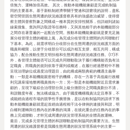
倍無力、運轉加倍高效。 其次，推動本能機能兼顧是完成軌制協
同的主要基本。基于新軌制經濟學關于雙邊和諧窘境的說明，盡私
密空間管因生態周遭的狀況維護督察具有的強盛政治威望，使得督
察主體與督察對象之間構成一種本質的安排性關系，但詳細到諸如
線索搜集、查詢拜訪取證等任務時，又與其他相干的本能機能部分
之間存在著普遍的一起配合空間。推動本能機能兼顧就是要充足施
展分歧管理主體的權能上風，為完成分歧管理主體間的共同聯動打
下基本。為此，就需求明白分歧部分在生態周遭的狀況維護方面的
職責和權限，以便于分歧部分可以或許相互支撐、相互共同，構成
協力，配合推動生態文明扶植和生態周遭的狀況維護任務。(17)不
外，各管理主體能否可以完成共同聯動取決于履行機構能否負有法
定職責，而職責的規則依靠于羅列或概述，在履行經過歷程中不難
呈現治理缺位或過度治理題目，由此構成兩類典範的機遇主義舉
動：一類是本能機能親密相干的機構，存在一方基于高低級行政權
利完講座場地整將職責推向一方；另一類是本能機能附近且需求兼
顧的，呈現下級綜合治理部分與上級分擔部分之間職責劃分不清，
和諧難度年夜，無法構成協力。由于國度機構職責法定且專享，不
成能經由過程市場的競爭性手腕替換，是以在軌制協同的請求下推
動本能機能兼顧就需起首經由過程相干法令律例的連接與和諧，明
白權利運轉與任務內在的事務的鴻溝，在彼此重合的任務內在的事
務上完成聯動，才幹完成周遭的狀況管理系統的全體高效運轉。
最后，完成多元管理主體的和諧聯動是軌制協同的重要方法。生態
周遭的狀況維護督察是我國生態周遭的狀況管理系統中的主要一