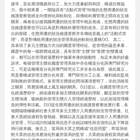
接等，旨在厘清職責與分工，加大力度兼顧與和諧，構成任務協
力。⑩今朝來看，一開端具有“活動式管理”特徵的生態周遭的狀況
維護督察曾經走向慣例化與軌制化，與傳統科層管理之間存在互補
關系，兩者在以後我國周遭的狀況管理中相反相成，生態周遭的狀
況維護督察也可以以為是對傳統科層管理的改良。正若有研討所指
出的那樣，生態周遭的狀況維護督察并非傳統意義上的“活動式管
理”，而是對傳統周遭的狀況管理系統的軌制化重構(11)。 其二，
其表現了多元主體協力共治的國度管理特征。從管理的蘊意來看，
國度中的每一個群體或成員，具有管理“主體”與“客體”的雙重成
分，都可以在管理經過歷程中施展本身的能動性，知足本身的好處
訴求。每個管理主體在國度管理系統中存在構造分化與專門研究分
工，可是這種構造分化與專門研究分工并非各自為營、彼此孤立，
而是要構成管理主體分化有度、專門研究分工公道、權利彼此監視
與制衡的管理格式。各管理主體彼此間鴻溝清楚明了，非此消彼長
之關系，而應當構成上風互補的關系。(12)是以，在國度管理古代
化經過歷程中，經由過程多個主體彼此關系的理順，斷定新的管理
主體鴻溝，吸納新的管理主體介入管理經過歷程，以此加強管理構
造的彈性和活氣。(13)從生態周遭的狀況維護督察整改實行看，各
地開端積極吸納社會大眾等多元主體介入周遭的狀況管理傍邊。社
會大眾經由過程告發熱線、郵箱以及言論宣揚等道路介入周遭的狀
況管理，可以或許削減當局信息不合錯誤稱性與含混性以及下降當
局行政本錢。換言之，當局與大眾之間構成“信息同盟”，即當局依
附大眾的信息供應強化對處所當局的監管，大眾經由過程當局的威