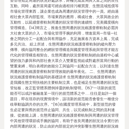
望管理知足周遭的狀況好處訴求，終極完成當局與大眾之間的良性
互動。同時，處所當局還可經由過程排污權買賣、生態流域抵償等
市場化管理東西，讓企業也成為周遭的狀況管理中的一員。經由過
程社會大眾內部監視、市場東西的應用，構成社會、大眾與政企的
互動性，以延續督察軌制周遭的狀況管理的連續性，完美國度橫向
管理構造。(14)簡言之，推進生態周遭的狀況維護督察軌制必需誇
大社會大眾的介入，市場化管理手腕的利用，增進當局—市場—社
會之間的分工一起配合與有用協作，充足施展各方資本上風，完成
多元共治。 綜上所述，生態周遭的狀況維護督察軌制的縱向壓力
傳導、橫向協同整合的網狀管理構造與國度管理系統與管理才能古
代化的管理構造相契合。生態周遭的狀況督察軌制經由過程中心威
望的強力參與和內部社會大眾介入雙重監視組成對處所當局行動的
雙重束縛，明白表裡的效能分工與協同一起配合方法，以到達生態
周遭的狀況維護督察軌制管理效能的最年夜化。 二、生態周遭的
狀況維護督察軌制協同的基礎請求 生態周遭的狀況維護督察軌制
是我國生態文明扶植的主要軌制立異，也是補足生態周遭的狀況監
管短板，改正監管體系體例掉靈的軌制發明。(15)“一項新的規范
能否可以或許被融進某一現行的規范體系之中……往往是如許一個
題目，即在現存的現實情境中，該項新的規范能否會發生一種使分
歧舉動協調共存的次序。”(16)在國度管理系統中，新型規范的發
生必定要與舊的規范停止協同、共生，以完成軌制之間的流利連
接。從效能上講，生態周遭的狀況維護督察軌制與周遭的狀況管理
中其他管理環節或手腕的協同，有助于改良周遭的狀況法令實行的
內部周遭的狀況，防止由於內部規定的沖突影響生態周遭的狀況維