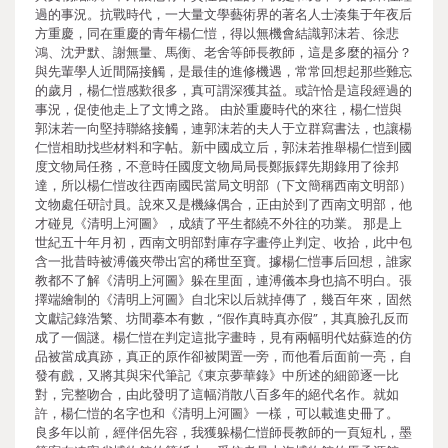
過的事況。抗戰時代，一大量文學藝術界的著名人士湊集于年夜后
方重慶，同在重慶的青年楊仁愷，得以無機會結識郭沫若、徐悲
鴻、沈尹默、謝無量、馬衡、老舍等師長教師，這是多麼的福分？
與先輩學人近間隔接觸，是最佳的進修機遇，常常回想起那些難忘
的歲月，楊仁愷感歎很多，真可謂深獲其益。或許恰是這段經過的
事況，促使他走上了文博之路。 由於重慶時代的來往，楊仁愷與
郭沫若一向堅持聯絡接觸，連郭沫若的夫人于立群寫書法，也讓楊
仁愷相助找些材料和字帖。新中國成立后，郭沫若推舉楊仁愷到國
度文物局任務，不意時任國度文物局局長鄭振鐸先期錄用了徐邦
達，所以楊仁愷改往西南國民當局文明部（下文簡稱西南文明部）
文物處任研討員。說來又是機緣偶合，正由於到了西南文明部，他
才碰見《清明上河圖》，成績了平生都繞不外往的功業。 那是上
世紀五十年月初，西南文明部對庫存字畫停止判定、收拾，此中包
含一批昔時被溥儀夾帶出宮的稀世至寶。據楊仁愷事后回想，誰家
教都不了解《清明上河圖》躲在里面，連溥儀本身也搞不明白。張
擇端繪制的《清明上河圖》自北宋以后就掉傳了，幾百年來，固然
文獻記錄浩繁、坊間摹本有數，“假作真時真亦假”，其真臉孔反而
成了一個謎。楊仁愷在判定這批字畫時，見有兩幅明代姑蘇造的仿
品被當成真跡，真正的原作卻被閑置一旁，而他看后面前一亮，自
發有戲，又將其與宋代筆記《東京夢華錄》中所述的細節逐一比
對，完整吻合，由此發明了這幅消散八百多年的絕代名作。就如
許，楊仁愷的名字也和《清明上河圖》一樣，可以載進史冊了。
良多年以前，經伴侶先容，我獲躲楊仁愷師長教師的一頁短札，墨