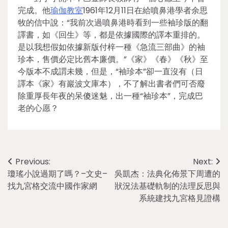
完成。他
瑜伽教室
1961年12月11日在給噴鼻港學者余思
牧的信中說：“我前次過噴鼻港時看到一些袖珍版的翻
譯書，如《回生》等，都是依據國際的譯本重排的。
是以我想假如依據新版付梓一種《急流三部曲》的袖
珍本，售價必定比舊本廉價。”《家》《春》《秋》至
今版本不成謂未幾，但是，“袖珍本”卻一直沒有（日
譯本《家》有巖波文庫本），不了解出書者們可否廢
除重厚長年夜的呆傻迷魅，出一種“袖珍本”，完成巴
老的心愿？
Post
Previous:
Next:
瓊瑤小說過期了嗎？–文史–
吳凱杰：法典化佈景下周遭的
navigation
找九宮格交流中國作家網
狀況法基礎軌制的法理反思與
系統建找九宮格見證構