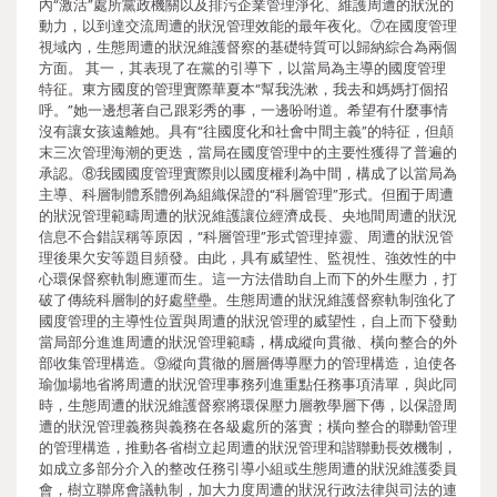
內“激活”處所黨政機關以及排污企業管理淨化、維護周遭的狀況的
動力，以到達交流周遭的狀況管理效能的最年夜化。⑦在國度管理
視域內，生態周遭的狀況維護督察的基礎特質可以歸納綜合為兩個
方面。 其一，其表現了在黨的引導下，以當局為主導的國度管理
特征。東方國度的管理實際華夏本“幫我洗漱，我去和媽媽打個招
呼。”她一邊想著自己跟彩秀的事，一邊吩咐道。希望有什麼事情
沒有讓女孩遠離她。具有“往國度化和社會中間主義”的特征，但顛
末三次管理海潮的更迭，當局在國度管理中的主要性獲得了普遍的
承認。⑧我國國度管理實際則以國度權利為中間，構成了以當局為
主導、科層制體系體例為組織保證的“科層管理”形式。但囿于周遭
的狀況管理範疇周遭的狀況維護讓位經濟成長、央地間周遭的狀況
信息不合錯誤稱等原因，“科層管理”形式管理掉靈、周遭的狀況管
理後果欠安等題目頻發。由此，具有威望性、監視性、強效性的中
心環保督察軌制應運而生。這一方法借助自上而下的外生壓力，打
破了傳統科層制的好處壁壘。生態周遭的狀況維護督察軌制強化了
國度管理的主導性位置與周遭的狀況管理的威望性，自上而下發動
當局部分進進周遭的狀況管理範疇，構成縱向貫徹、橫向整合的外
部收集管理構造。⑨縱向貫徹的層層傳導壓力的管理構造，迫使各
瑜伽場地省將周遭的狀況管理事務列進重點任務事項清單，與此同
時，生態周遭的狀況維護督察將環保壓力層教學層下傳，以保證周
遭的狀況管理義務與義務在各級處所的落實；橫向整合的聯動管理
的管理構造，推動各省樹立起周遭的狀況管理和諧聯動長效機制，
如成立多部分介入的整改任務引導小組或生態周遭的狀況維護委員
會，樹立聯席會議軌制，加大力度周遭的狀況行政法律與司法的連