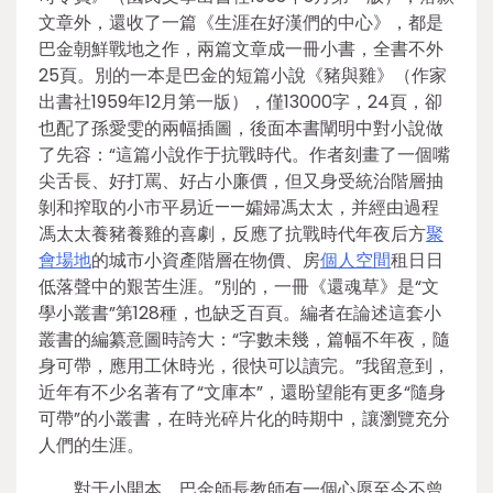
文章外，還收了一篇《生涯在好漢們的中心》，都是
巴金朝鮮戰地之作，兩篇文章成一冊小書，全書不外
25頁。別的一本是巴金的短篇小說《豬與雞》（作家
出書社1959年12月第一版），僅13000字，24頁，卻
也配了孫愛雯的兩幅插圖，後面本書闡明中對小說做
了先容：“這篇小說作于抗戰時代。作者刻畫了一個嘴
尖舌長、好打罵、好占小廉價，但又身受統治階層抽
剝和搾取的小市平易近——孀婦馮太太，并經由過程
馮太太養豬養雞的喜劇，反應了抗戰時代年夜后方
聚
會場地
的城市小資產階層在物價、房
個人空間
租日日
低落聲中的艱苦生涯。”別的，一冊《還魂草》是“文
學小叢書”第128種，也缺乏百頁。編者在論述這套小
叢書的編纂意圖時誇大：“字數未幾，篇幅不年夜，隨
身可帶，應用工休時光，很快可以讀完。”我留意到，
近年有不少名著有了“文庫本”，還盼望能有更多“隨身
可帶”的小叢書，在時光碎片化的時期中，讓瀏覽充分
人們的生涯。
對于小開本，巴金師長教師有一個心愿至今不曾