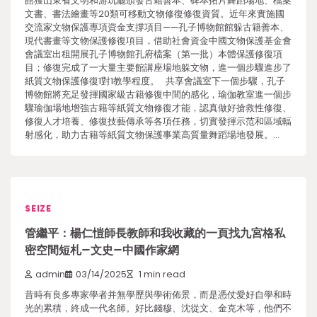
館獲山東省文明和游玩廳頒發古籍善本、碑本拓片舞蹈場地、檔案
文書、書法繪畫等20類可移動文物修復修復資質。近年來實施國
交流家文物保護專項資金支撐項目——孔子博物館館躲古籍善本、
現代書畫等文物保護修復項目，借助社會資金中國文物保護基金會
會議室出租開展孔子博物館孔府檔案（第一批）本體保護修復項
目；修復完成了一大量主要館講座場地躲文物，進一個步驟進步了
紙質文物保護修復1對1教學程度。 共享會議室下一個步驟，孔子
博物館將充足發揮國家級古籍修復中間的感化，瑜伽教室進一個步
驟瑜伽場地增強古籍等紙質文物修復才能，認真做好搶救性修復、
修復人才培養、修復技藝傳承等各項任務，切實發揮示范和區域輻
射感化，助力古籍等紙質文物保護事業高質量舞蹈場地發展。…
SEIZE
管繼平：楊仁愷師長教師和我收藏的一頁找九宮格私
密空間短札–文史–中國作家網
admin
03/14/2025
1 min read
昔時有良多專家學者并無學歷與學術佈景，而是憑仗愛好自學和時
光的累積，終成一代名師。好比錢穆、沈從文、金克木等，他們不