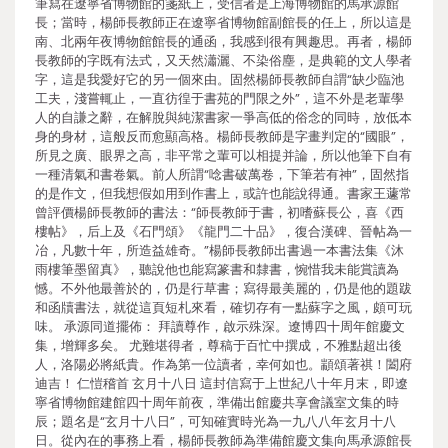
筆寫在遼寧省博物館的箋紙上，受信者是上海博物館的馬承源館
長；當時，楊師長教師正在遼寧省博物館副館長的任上，所以這是
南、北兩年夜博物館館長的通函，我感到很有興趣思。再者，楊師
長教師的字既有法式，又天然瀟灑、不染俗塵，是典範的文人學者
字，這是我愛好它的另一個來由。固然楊師長教師自謂“缺少臨池
工夫，淺嘗輒止，一直彷徨于書苑的門限之外”，這不外是老輩學
人的自謙之辭，在解脫與純潔書家一爭高低的俗念的同時，放低本
身的身材，這般反而愈顯高格。楊師長教師是字畫判定的“國眼”，
所見之廣、眼界之高，非平常之輩可以相提并論，所以他筆下自有
一種清氣和書卷氣。前人所謂“唸書破萬卷，下筆若有神”，固然指
的是作文，但我想假如用到作書上，或許也能說得通。書家王蘧常
曾評價楊師長教師的書法：“師長教師于書，初嗜蘇長公，喜《西
樓帖》，后上及《石門頌》《龍門二十品》，復合漢碑、晉帖為一
冶，凡數十年，所造益雄奇。”楊師長教師出書過一本書法集《沐
雨樓筆墨留真》，聽說他也能寫篆書和隸書，惋惜我未能賞讀為
憾。不外他最善於的，仍是行草書；寫得最美麗的，仍是他的題跋
和函牘書法，就從這頁短札來看，確切存有一點蘇字之風，頗可玩
味。 承源同道擺佈： 拜讀尊作，啟示殊深。遼博四十周年館慶文
集，增輝多矣。 尤難堪得者，尊稿于百忙中撰成，不雅點超出後
人，洛陽必將紙貴。作為第一位讀者，幸何如也。顓頌著祺！闔府
迪吉！ 仁愷稽首 玄月十八日 這封信寫于上世紀八十年月末，即遼
寧省博物館建館四十周年前夜，準備出館慶共享會議室文集的時
辰；題名是“玄月十八日”，可知確實時光為一九八八年玄月十八
日。從內在的事務上看，楊師長教師為準備館慶文集向馬承源館長