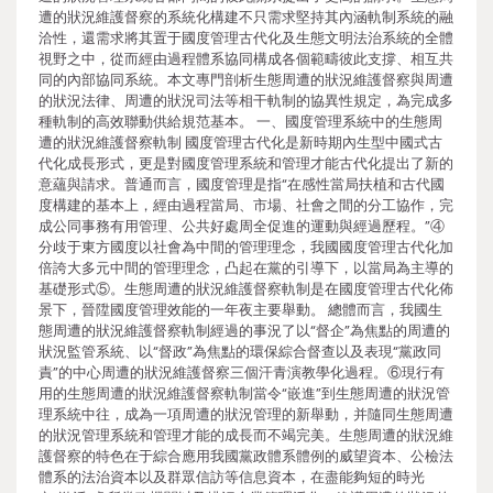
遭的狀況維護督察的系統化構建不只需求堅持其內涵軌制系統的融
洽性，還需求將其置于國度管理古代化及生態文明法治系統的全體
視野之中，從而經由過程體系協同構成各個範疇彼此支撐、相互共
同的內部協同系統。本文專門剖析生態周遭的狀況維護督察與周遭
的狀況法律、周遭的狀況司法等相干軌制的協異性規定，為完成多
種軌制的高效聯動供給規范基本。 一、國度管理系統中的生態周
遭的狀況維護督察軌制 國度管理古代化是新時期內生型中國式古
代化成長形式，更是對國度管理系統和管理才能古代化提出了新的
意蘊與請求。普通而言，國度管理是指“在感性當局扶植和古代國
度構建的基本上，經由過程當局、市場、社會之間的分工協作，完
成公同事務有用管理、公共好處周全促進的運動與經過歷程。”④
分歧于東方國度以社會為中間的管理理念，我國國度管理古代化加
倍誇大多元中間的管理理念，凸起在黨的引導下，以當局為主導的
基礎形式⑤。生態周遭的狀況維護督察軌制是在國度管理古代化佈
景下，晉陞國度管理效能的一年夜主要舉動。 總體而言，我國生
態周遭的狀況維護督察軌制經過的事況了以“督企”為焦點的周遭的
狀況監管系統、以“督政”為焦點的環保綜合督查以及表現“黨政同
責”的中心周遭的狀況維護督察三個汗青演教學化過程。⑥現行有
用的生態周遭的狀況維護督察軌制當令“嵌進”到生態周遭的狀況管
理系統中往，成為一項周遭的狀況管理的新舉動，并隨同生態周遭
的狀況管理系統和管理才能的成長而不竭完美。生態周遭的狀況維
護督察的特色在于綜合應用我國黨政體系體例的威望資本、公檢法
體系的法治資本以及群眾信訪等信息資本，在盡能夠短的時光