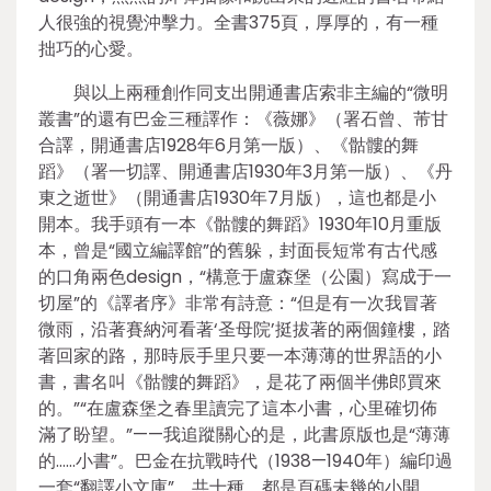
人很強的視覺沖擊力。全書375頁，厚厚的，有一種
拙巧的心愛。
與以上兩種創作同支出開通書店索非主編的“微明
叢書”的還有巴金三種譯作：《薇娜》（署石曾、芾甘
合譯，開通書店1928年6月第一版）、《骷髏的舞
蹈》（署一切譯、開通書店1930年3月第一版）、《丹
東之逝世》（開通書店1930年7月版），這也都是小
開本。我手頭有一本《骷髏的舞蹈》1930年10月重版
本，曾是“國立編譯館”的舊躲，封面長短常有古代感
的口角兩色design，“構意于盧森堡（公園）寫成于一
切屋”的《譯者序》非常有詩意：“但是有一次我冒著
微雨，沿著賽納河看著‘圣母院’挺拔著的兩個鐘樓，踏
著回家的路，那時辰手里只要一本薄薄的世界語的小
書，書名叫《骷髏的舞蹈》，是花了兩個半佛郎買來
的。”“在盧森堡之春里讀完了這本小書，心里確切佈
滿了盼望。”——我追蹤關心的是，此書原版也是“薄薄
的……小書”。巴金在抗戰時代（1938—1940年）編印過
一套“翻譯小文庫”，共十種，都是頁碼未幾的小開