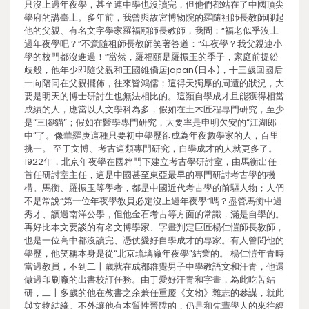
只沒上過年夜學，甚至連中學也沒讀完，但他們都站在了中國頂尖
學府的講臺上。多年前，我曾與故宮博物院的羅隨祖師長教師聊起
他的父親、有名文字學家羅福頤師長教師，我問：“福老似乎沒上
過年夜學吧？”不意隨祖師長教師笑著答道：“年夜學？我父親連小
學的校門都沒進過！”當然，羅福頤是羅振玉的季子，家庭前提紛
歧般，他年少即隨父親和王國維僑居japan(日本)，十三歲回國后
一向陪同在父親擺佈，往來皆鴻儒；這得天獨厚的周遭的狀況，大
要是明天的博士研討生也無法相比的。這類自學成才且能獲得相當
成績的人，應當以人文學科為多，假如在土木匠程專門研究，至少
是“三腳貓”；假如在醫學專門研究，大要率是申明欠安的“江湖郎
中”了。像華羅庚這種只要初中學歷卻成為年夜數學家的人，百里
挑一。 至于文博、考古這類專門研究，自學成才的人就更多了。
1922年，北京年夜學在國粹門下建立考古學研討室，由馬衡出任
首任研討室主任，這是中國甚至東亞最早的專門研討考古學的機
構。馬衡、羅振玉等學者，都是中國近代考古學的前驅人物；人們
不是常說“第一位年夜學教員必定沒上過年夜學”嗎？盡管馬衡中過
秀才、讀過南洋公學，但他金石考古等方面的常識，滿是自學的。
再好比本文要談的有名文博學家、字畫判定巨匠楊仁愷師長教師，
也是一位高中都沒讀完、憑仗愛好自學成才的專家。有人曾問他的
學歷，他笑稱本身是從“北京琉璃廠年夜學”結業的。 楊仁愷年青時
當過教員，不到二十歲就在成都群覺男子中學教語文和汗青，他還
做過印刷廠的出書校訂任務。由于愛好汗青和字畫，為此吃苦鉆
研，二十多歲的他在教書之余兼任重慶《文物》雜志的參謀，就此
與文物結緣。不外讓他有本質性晉陞的，仍是和先輩學人的來往經