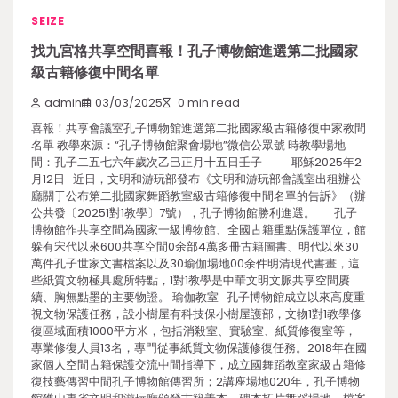
SEIZE
找九宮格共享空間喜報！孔子博物館進選第二批國家
級古籍修復中間名單
admin
03/03/2025
0 min read
喜報！共享會議室孔子博物館進選第二批國家級古籍修復中家教間
名單 教學來源：“孔子博物館聚會場地”微信公眾號 時教學場地
間：孔子二五七六年歲次乙巳正月十五日壬子 耶穌2025年2
月12日 近日，文明和游玩部發布《文明和游玩部會議室出租辦公
廳關于公布第二批國家舞蹈教室級古籍修復中間名單的告訴》（辦
公共發〔20251對1教學〕7號），孔子博物館勝利進選。 孔子
博物館作共享空間為國家一級博物館、全國古籍重點保護單位，館
躲有宋代以來600共享空間0余部4萬多冊古籍圖書、明代以來30
萬件孔子世家文書檔案以及30瑜伽場地00余件明清現代書畫，這
些紙質文物極具處所特點，1對1教學是中華文明文脈共享空間賡
續、胸無點墨的主要物證。 瑜伽教室 孔子博物館成立以來高度重
視文物保護任務，設小樹屋有科技保小樹屋護部，文物1對1教學修
復區域面積1000平方米，包括消殺室、實驗室、紙質修復室等，
專業修復人員13名，專門從事紙質文物保護修復任務。2018年在國
家個人空間古籍保護交流中間指導下，成立國舞蹈教室家級古籍修
復技藝傳習中間孔子博物館傳習所；2講座場地020年，孔子博物