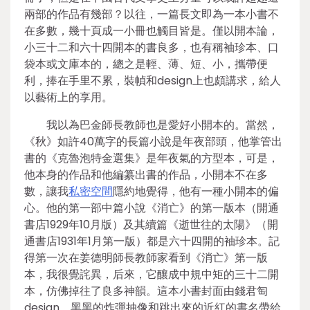
兩部的作品有幾部？以往，一篇長文即為一本小書不
在多數，幾十頁成一小冊也觸目皆是。僅以開本論，
小三十二和六十四開本的書良多，也有稱袖珍本、口
袋本或文庫本的，總之是輕、薄、短、小，攜帶便
利，捧在手里不累，裝幀和design上也頗講求，給人
以藝術上的享用。
我以為巴金師長教師也是愛好小開本的。當然，
《秋》如許40萬字的長篇小說是年夜部頭，他掌管出
書的《克魯泡特金選集》是年夜氣的方型本，可是，
他本身的作品和他編纂出書的作品，小開本不在多
數，讓我
私密空間
隱約地覺得，他有一種小開本的偏
心。他的第一部中篇小說《消亡》的第一版本（開通
書店1929年10月版）及其續篇《逝世往的太陽》（開
通書店1931年1月第一版）都是六十四開的袖珍本。記
得第一次在姜德明師長教師家看到《消亡》第一版
本，我很覺詫異，后來，它釀成中規中矩的三十二開
本，仿佛掉往了良多神韻。這本小書封面由錢君匋
design，黑黑的炸彈抽像和跳出來的近紅的書名帶給