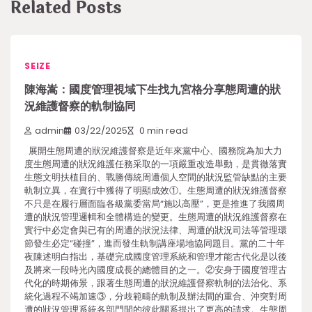
Related Posts
SEIZE
陳海嵩：國度管理視域下生找九宮格分享態周遭的狀
況維護督察的軌制協同
admin
03/22/2025
0 min read
展開生態周遭的狀況維護督察是近年來黨中心、國務院為加大力
度生態周遭的狀況維護任務采取的一項嚴重改造舉動，是貫徹落實
生態文明扶植目的、戰勝傳統周遭個人空間的狀況監管缺點的主要
軌制立異，在實行中獲得了明顯成效①。生態周遭的狀況維護督察
不只是在履行層面臨各級黨委當局“施以高壓”，更是推進了我國周
遭的狀況管理邏輯和全體構造的變更。生態周遭的狀況維護督察在
實行中必定會與已有的周遭的狀況法律、周遭的狀況司法等管理環
節發生必定“碰撞”，進而發生軌制講座場地協同題目。黨的二十年
夜陳述明白指出，基礎完成國度管理系統和管理才能古代化是以後
及將來一段時光內國度成長的總體目的之一。②安身于國度管理古
代化的時期佈景，跟著生態周遭的狀況維護督察軌制的法治化、系
統化過程不竭加速③，分歧範疇的軌制及辦法間的重合、沖突對周
遭的狀況管理系統各部門間的彼此關系提出了更高的請求。生態周