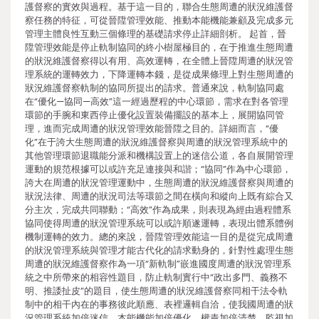
護督察的實效與過程。基于這一目的，聯合生態周遭的狀況維護督
察任務的特征，可從晉陞管理效能、推動本能機能兼顧及完成多元
管理主體良性互動三個條理的基礎請求停止詳細剖析。 起首，晉
陞管理效能是停止軌制協同的終小樹屋極目的，在于推進生態周遭
的狀況維護督察得以有用、高效運轉，在全體上晉陞周遭的狀況管
理系統的運轉效力，下降運轉本錢，是從成果條理上對生態周遭的
狀況維護督察軌制的協同所提出的請求。普通來說，軌制協同處
在“優化—協同—高效”這一經過歷程的中心環節，需求在對各管理
環節的手腕和東西停止優化設置裝備擺設的基本上，展開協同管
理，進而完成周遭的狀況管理效能晉陞之目的。詳細而言，“優
化”在于誇大生態周遭的狀況維護督察與周遭的狀況管理系統中的
其他管理環節退職能分派和機構設置上的迷信公道，各自展開管理
運動的規范根據可以或許充足連接與和諧；“協同”作為中心環節，
誇大在周遭的狀況管理運動中，生態周遭的狀況維護督察與周遭的
狀況法律、周遭的狀況司法等環節之間在橫向和縱向上既有綜合又
分主次，完成共同聯動；“高效”作為成果，則表現為經由過程體系
協同使得周遭的狀況管理系統可以或許順遂運轉，表現出體系體例
機制運轉的效力。總的來說，晉陞管理效能這一目的是從完成周遭
的狀況管理系統與管理才能古代化的請求動身的，針對性處理生態
周遭的狀況維護督察作為一項“新軌制”嵌進國度周遭的狀況管理系
統之中所帶來的相容性題目，防止軌制實行中“政出多門、義務不
明、推諉扯皮”的題目，使生態周遭的狀況維護督察同相干法令軌
制中的相干內在的事務彼此順應、表裡邏輯自洽，使我國周遭的狀
況管理系統加倍迷信、本能機能加倍優化、權責加倍清楚、監視加