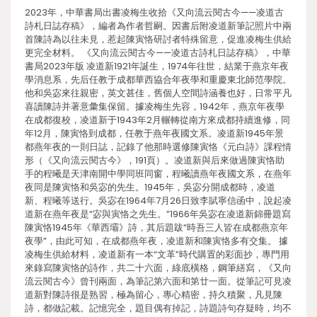
2023年，中華書局出書凌梅生收拾《又向流云閱古今——凌道古
詩札日誌存稿》，編者為作者哲嗣。因書后附凌道新筆記照片中兩
首陳詩為以往未見，惹起陳寅恪研討者特殊留意，促進凌梅生供給
更完全材料。 《又向流云閱古今——凌道古詩札日誌存稿》，中華
書局2023年版 凌道新1921年誕生，1974年往世，結業于燕京年夜
學消息系，先后任教于成都華西協合年夜學和重慶東北師范學院。
他和吳宓來往親密，英文甚佳，舊個人空間詩涵養也好，日常平凡
喜讀陳詩并著意彙集保留。據凌梅生先容，1942年，燕京年夜學
在成都復校，凌道新于1943年2月輾轉從南方來成都持續進修，同
年12月，陳寅恪到成都，任教于燕年夜國文系。凌道新1945年景
都燕年夜的一則日誌，記錄了他那時選修陳寅恪《元白詩》課程情
形（《又向流云閱古今》，191頁）。凌道新與后來做過陳寅恪助
手的程曦是天津南開中學同班同窗，程曦讀燕年夜國文系，在燕年
夜同是陳寅恪和吳宓的先生。1945年，吳宓分開成都時，凌道
新、程曦等送行。吳宓在1964年7月26日致李賦寧信函中，說起凌
道新在燕年夜是“宓與寅恪之先生。”1966年吳宓在凌道新錦冊題寫
陳寅恪1945年《華西壩》詩，其后題跋“時吾三人皆在成都燕京年
夜學”，由此可知，在成都燕年夜，凌道新和陳寅恪多有交集。 據
凌梅生供給材料，凌道新有一本“文革”時代購置的彩面抄，專門用
來錄寫陳寅恪的詩作，共二十六面，綠底橫格，鋼筆繕寫，《又向
流云閱古今》曾刊兩面，為筆記第六面和第廿一面。從筆記可見凌
道新對陳詩很是熟習，極為留心，專心精密，持久積聚，凡見陳
詩，都做記載。記憶完全，題目偶有掉記，詩題詩句存疑時，均不