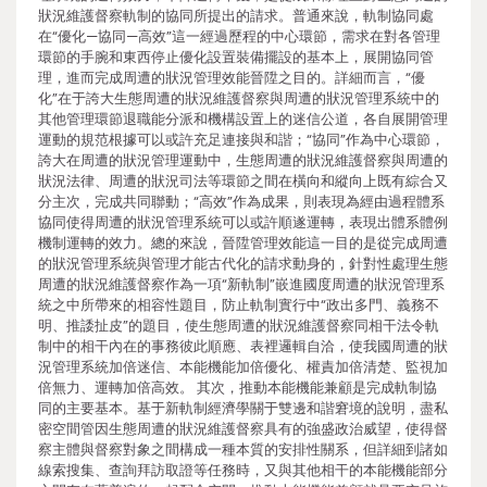
狀況維護督察軌制的協同所提出的請求。普通來說，軌制協同處
在“優化—協同—高效”這一經過歷程的中心環節，需求在對各管理
環節的手腕和東西停止優化設置裝備擺設的基本上，展開協同管
理，進而完成周遭的狀況管理效能晉陞之目的。詳細而言，“優
化”在于誇大生態周遭的狀況維護督察與周遭的狀況管理系統中的
其他管理環節退職能分派和機構設置上的迷信公道，各自展開管理
運動的規范根據可以或許充足連接與和諧；“協同”作為中心環節，
誇大在周遭的狀況管理運動中，生態周遭的狀況維護督察與周遭的
狀況法律、周遭的狀況司法等環節之間在橫向和縱向上既有綜合又
分主次，完成共同聯動；“高效”作為成果，則表現為經由過程體系
協同使得周遭的狀況管理系統可以或許順遂運轉，表現出體系體例
機制運轉的效力。總的來說，晉陞管理效能這一目的是從完成周遭
的狀況管理系統與管理才能古代化的請求動身的，針對性處理生態
周遭的狀況維護督察作為一項“新軌制”嵌進國度周遭的狀況管理系
統之中所帶來的相容性題目，防止軌制實行中“政出多門、義務不
明、推諉扯皮”的題目，使生態周遭的狀況維護督察同相干法令軌
制中的相干內在的事務彼此順應、表裡邏輯自洽，使我國周遭的狀
況管理系統加倍迷信、本能機能加倍優化、權責加倍清楚、監視加
倍無力、運轉加倍高效。 其次，推動本能機能兼顧是完成軌制協
同的主要基本。基于新軌制經濟學關于雙邊和諧窘境的說明，盡私
密空間管因生態周遭的狀況維護督察具有的強盛政治威望，使得督
察主體與督察對象之間構成一種本質的安排性關系，但詳細到諸如
線索搜集、查詢拜訪取證等任務時，又與其他相干的本能機能部分