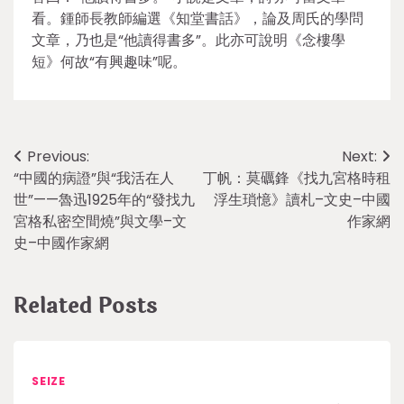
看。鍾師長教師編選《知堂書話》，論及周氏的學問
文章，乃也是“他讀得書多”。此亦可說明《念樓學
短》何故“有興趣味”呢。
Post
Previous:
Next:
“中國的病證”與“我活在人
丁帆：莫礪鋒《找九宮格時租
navigation
世”——魯迅1925年的“發找九
浮生瑣憶》讀札–文史–中國
宮格私密空間燒”與文學–文
作家網
史–中國作家網
Related Posts
SEIZE