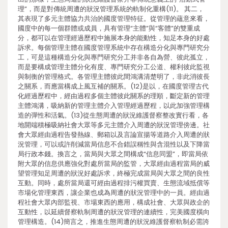
理”，而是對傳統周遭的狀況管理系統的軌制化重構(11)。 其二，
其表現了多元主體協力共治的國度管理特征。從管理的蘊意來看，
國度中的每一個群體或成員，具有管理“主體”與“客體”的雙重成
分，都可以在管理經過歷程中施展本身的能動性，知足本身的好處
訴求。每個管理主體在國度管理系統中存在構造分化與專門研究分
工，可是這種構造分化與專門研究分工并非各自為營、彼此孤立，
而是要構成管理主體分化有度、專門研究分工公道、權利彼此監視
與制衡的管理格式。各管理主體彼此間鴻溝清楚明了，非此消彼長
之關系，而應當構成上風互補的關系。(12)是以，在國度管理古代
化經過歷程中，經由過程多個主體彼此關系的理順，斷定新的管理
主體鴻溝，吸納新的管理主體介入管理經過歷程，以此加強管理構
造的彈性和活氣。(13)從生態周遭的狀況維護督察整改實行看，各
地開端積極吸納社會大眾等多元主體介入周遭的狀況管理傍邊。社
會大眾經由過程告發熱線、郵箱以及言論宣揚等道路介入周遭的狀
況管理，可以或許削減當局信息不合錯誤稱性與含混性以及下降當
局行政本錢。換言之，當局與大眾之間構成“信息同盟”，即當局依
附大眾的信息供應強化對處所當局的監管，大眾經由過程當局的威
望管理知足周遭的狀況好處訴求，終極完成當局與大眾之間的良性
互動。同時，處所當局還可經由過程排污權買賣、生態流域抵償等
市場化管理東西，讓企業也成為周遭的狀況管理中的一員。經由過
程社會大眾內部監視、市場東西的應用，構成社會、大眾與政企的
互動性，以延續督察軌制周遭的狀況管理的連續性，完美國度橫向
管理構造。(14)簡言之，推進生態周遭的狀況維護督察軌制必需誇