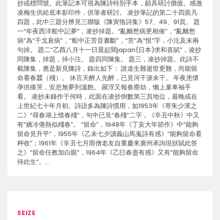
抄或標問號。此筆記本可視為陳詩特別手本，頗具研討價值。感激
凌梅生供給底本影印件，供筆者研討。 凌抄筆記的第二十四面凡
四題，此中三題分辨見三聯版《陳寅恪詩集》57、49、91頁。 題
一“年夜西洋船中記夢”，凌抄掉題。“亂離愁病更相催”，“亂離愁
病”為“干戈衰病”，“船中正苦音書斷”，“苦”為“恨”字，小注及末兩
句掉。 題二“乙酉八月十一日晨起聞japan(日本)求和喜賦”，凌抄
同陳集，掉題，掉小注。 題四同陳集。 題三，凌抄掉題。此詩不
載陳集，應是新見陳詩，錄出如下： 誰道生難逝世更難，尚能留
命看春蠶（殘）。 休言天醉人先醉，已見河干淚未干。 年夜患懷
孕供痛哭，安息無夢到溫飽。 羅浮又報春塵劫，懶上巢車袖手
看。 凌抄未錄作于何時，此面在凌抄倒數第三頁地位，最晚或在
上世紀七十年月初。詩語多為陳詩慣用，如1953年《寄朱少濱之
二》“尋春湖上惜春殘”，句中已見“春殘”二字，《辛丑中秋》中又
有“嬌冷倦熱似殘春”。 “留命”，1948年《丁亥大年節作》中“能夠
留命見升平”，1955年《乙未七夕讀義山馬嵬詩有感》“能夠留命看
枰收”；1961年《辛丑七月雨僧老友自重慶來廣州承詢現狀賦此答
之》“留命任教加白眼”，1964年《乙巳春盡有感》又有“能夠留命
待此生”。…
SEIZE