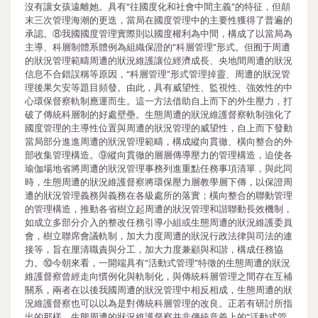
沒有讓女孩遠離她。具有“往國度化和社會中間主義”的特征，但顛
末三次管理海潮的更迭，當局在國度管理中的主要性獲得了普遍的
承認。⑧我國國度管理實際則以國度權利為中間，構成了以當局為
主導、科層制體系體例為組織保證的“科層管理”形式。但囿于周遭
的狀況管理範疇周遭的狀況維護讓位經濟成長、央地間周遭的狀況
信息不合錯誤稱等原因，“科層管理”形式管理掉靈、周遭的狀況管
理後果欠安等題目頻發。由此，具有威望性、監視性、強效性的中
心環保督察軌制應運而生。這一方法借助自上而下的外生壓力，打
破了傳統科層制的好處壁壘。生態周遭的狀況維護督察軌制強化了
國度管理的主導性位置與周遭的狀況管理的威望性，自上而下發動
當局部分進進周遭的狀況管理範疇，構成縱向貫徹、橫向整合的外
部收集管理構造。⑨縱向貫徹的層層傳導壓力的管理構造，迫使各
瑜伽場地省將周遭的狀況管理事務列進重點任務事項清單，與此同
時，生態周遭的狀況維護督察將環保壓力層教學層下傳，以保證周
遭的狀況管理義務與義務在各級處所的落實；橫向整合的聯動管理
的管理構造，推動各省樹立起周遭的狀況管理和諧聯動長效機制，
如成立多部分介入的整改任務引導小組或生態周遭的狀況維護委員
會，樹立聯席會議軌制，加大力度周遭的狀況行政法律與司法的連
接等，旨在厘清職責與分工，加大力度兼顧與和諧，構成任務協
力。⑩今朝來看，一開端具有“活動式管理”特徵的生態周遭的狀況
維護督察曾經走向慣例化與軌制化，與傳統科層管理之間存在互補
關系，兩者在以後我國周遭的狀況管理中相反相成，生態周遭的狀
況維護督察也可以以為是對傳統科層管理的改良。正若有研討所指
出的那樣，生態周遭的狀況維護督察并非傳統意義上的“活動式管