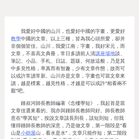
我愛好中國的山川，也愛好中國的字畫，更愛好
教學
中國的文章。以上三種，皆為我心頭所愛，卻并
非個個皆佳。山川，我愛江南；字畫，我好宋元，而
文章，不喜高文典冊，常日多讀前人清
講座場地
談、
筆記、小品、手札、日誌、題跋。何故這般，乃是其
中多見性格，率真而有智趣，少有文章作態，故而可
以或許常讀常新。山川亦是文章，字畫也可當文章來
讀，越是樸素，越見性格，才越是可以或許“相看兩不
厭”吧。
鍾叔河師長教師編著《念樓學短》，我起首是當
文章佳選來看的。我亦與鍾師長教師同好。師長教師
意在“學其短”，按說文章該長則長，該短則短，但我
懂得鍾師長教師的深意，乃是做文章，第一階段是“看
山是
小樹屋
山，看水是水”，文章只能作短；第二階段