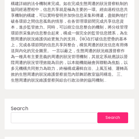
構建詳細的法令機制來完成。如在完成生態周遭的狀況督察軌制的
協同經過歷程中，信息共享就是極為主要的一環。經由過程信息共
享機制的構建，可以實時發明并加快信息采集和傳遞，盡能夠地打
破各環節之間信息孤島的情形，在各管理環節間完成共享信息資
本，進步監管效力。同時，可以樹立信息整合的機制，將分歧管理
環節所采集的信息整合起來，構成一個完全的監管信息體系，為生
態周遭的狀況維護供給更無力的支持。(18)在打破信息壁壘的基本
上，完成各環節間的信息共享與整合，構筑周遭的狀況信息有用傳
送與內化的完全圖景。 一言以蔽之，生態周遭的狀況維護督察作
為一種具有主要意義的周遭的狀況管理機制，其規定系統應該以晉
陞周遭的狀況管理效能為目的，以本能機能融會與聯動為焦點，以
多元機構共同努力為助力，終極構成邏輯自洽、上風互補、運轉高
效的生態周遭的狀況維護督察規范內部舞蹈教室協同構造。 三、
生態周遭的狀況維護督察與綜合行政法律的協同機制…
Search
Search