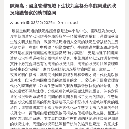
陳海嵩：國度管理視域下生找九宮格分享態周遭的狀
況維護督察的軌制協同
admin
03/22/2025
0 min read
展開生態周遭的狀況維護督察是近年來黨中心、國務院為加大力
度生態周遭的狀況維護任務采取的一項嚴重改造舉動，是貫徹落實
生態文明扶植目的、戰勝傳統周遭個人空間的狀況監管缺點的主要
軌制立異，在實行中獲得了明顯成效①。生態周遭的狀況維護督察
不只是在履行層面臨各級黨委當局“施以高壓”，更是推進了我國周
遭的狀況管理邏輯和全體構造的變更。生態周遭的狀況維護督察在
實行中必定會與已有的周遭的狀況法律、周遭的狀況司法等管理環
節發生必定“碰撞”，進而發生軌制講座場地協同題目。黨的二十年
夜陳述明白指出，基礎完成國度管理系統和管理才能古代化是以後
及將來一段時光內國度成長的總體目的之一。②安身于國度管理古
代化的時期佈景，跟著生態周遭的狀況維護督察軌制的法治化、系
統化過程不竭加速③，分歧範疇的軌制及辦法間的重合、沖突對周
遭的狀況管理系統各部門間的彼此關系提出了更高的請求。生態周
遭的狀況維護督察的系統化構建不只需求堅持其內涵軌制系統的融
洽性，還需求將其置于國度管理古代化及生態文明法治系統的全體
視野之中，從而經由過程體系協同構成各個範疇彼此支撐、相互共
同的內部協同系統。本文專門剖析生態周遭的狀況維護督察與周遭
的狀況法律、周遭的狀況司法等相干軌制的協異性規定，為完成多