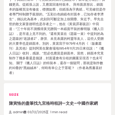
錢更高。從紙張上說，又應當回進特裝本。 與布面原形比，錦面
本的版權頁沒有修改，標價如舊，但紙張為字典紙，可見確切是作
者專門特制贈予親朋的。“五彩白色錦緞布封面本，已知存者李濟
生”，倘以此為基本，此刻則可斷定加上徐開壘、朱近予。早先去
世的散文家姜德明也是存者之一，他在《黃裳譯著跋語》中寫
道：“三十年前不測獲得黃兄贈我一本緞面平裝的黎明版《獵人日
誌》，是市道上見不到的。”還有黃裳在《題跋一束》中提到的為
之題跋的“老讀者Z”，唐弢、未見表露的柯靈等友人，這些人受贈
的大要率也是錦面本。別的，黃裳寫于1979年4月的《〈版畫叢
刊〉及其他》提到阿英在聚會場地1954年11月25日來信說：“《獵
人日誌》收到，感謝。”想必也應當是錦面本。當然，錦面本究竟
制作了幾多冊還是個謎，封面還會有分歧的圖案呈現否？也未可
知。 關于《獵人日誌》的特裝本，還存一個疑問，那就是制作數
約10冊的“黑絲絨本”，何時有幸公之于眾呢？ （作者為舊書喜好
者）
SEIZE
陳寅恪的盡筆找九宮格時租詩–文史–中國作家網
admin
03/12/2025
1 min read