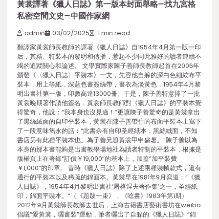
黃裳譯著《獵人日誌》第一版本封面舉略–找九宮格
私密空間文史–中國作家網
admin
03/02/2025
1 min read
翻譯家黃裳師長教師的譯著《獵人日誌》自1954年4月第一版一印
后，其精、特裝本的發明和傳播，惹起不少同此雅好的讀者連續不
竭的追蹤關心和論述。 文學實際家陳子善師長教師起首在2006年
頒發《〈獵人日誌〉平裝本》一文，先容他自躲的深白色細紋布平
裝本，用上等紙，深藍色書簽絲帶，書衣為淡黃色，1954年4月黎
明出書社第一版，印數高達13000冊。于是，陳子善特意捧了一批
黃裳晚期著作請他簽名，黃裳師長教師對《獵人日誌》的平裝本覺
得驚奇，他說：“我本身也沒見過！”更讓陳子善驚奇的是黃裳拿出
了黑絲絨面的自印平裝本，黃裳在陳子善帶往的布面平裝本上寫下
了一段意味雋永的話：“此書余有自印圣經紙本，黑絲絨面，不知
書店另有此種平裝本也。為子善兄題黃裳甲申盛暑。”陳子善以為
本身的那本書能夠是出書教學場地社為讀者特制的平裝本，根據是
版權頁上在著錄“訂價￥19,000”的基本上，加蓋“加平裝費
￥1,000”的印章。 昔時《獵人日誌》除了上述兩種裝幀款式，還有
通行的平裝本以及稀疏的錦面本。黃裳早在1981年9月寫道：“《獵
人日誌》，1954年4月黎明出書社‘屠格涅夫著作集’之一，圣經紙
印，錦面平裝本。”（《題跋一束》，《唸書》1983年第1期）
2012年9月黃裳師長教師去世后，上海古籍書店藝術書坊在weibo
倡議“愛黃裳，曬書裝”運動，筆者曬出了自躲的《獵人日誌》“錦