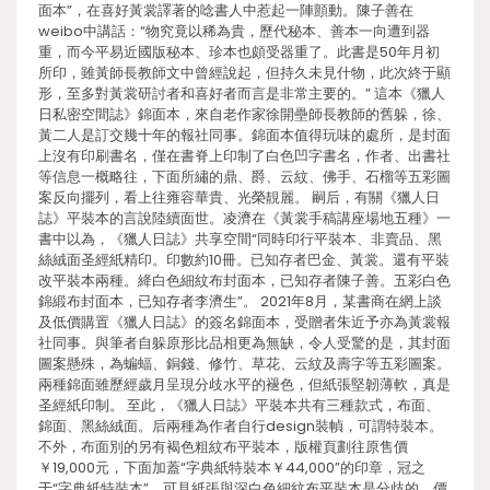
面本”，在喜好黃裳譯著的唸書人中惹起一陣顫動。陳子善在
weibo中講話：“物究竟以稀為貴，歷代秘本、善本一向遭到器
重，而今平易近國版秘本、珍本也頗受器重了。此書是50年月初
所印，雖黃師長教師文中曾經說起，但持久未見什物，此次終于顯
形，至多對黃裳研討者和喜好者而言是非常主要的。” 這本《獵人
日私密空間誌》錦面本，來自老作家徐開壘師長教師的舊躲，徐、
黃二人是訂交幾十年的報社同事。錦面本值得玩味的處所，是封面
上沒有印刷書名，僅在書脊上印制了白色凹字書名，作者、出書社
等信息一概略往，下面所繡的鼎、爵、云紋、佛手、石榴等五彩圖
案反向擺列，看上往雍容華貴、光榮靚麗。 嗣后，有關《獵人日
誌》平裝本的言說陸續面世。凌濟在《黃裳手稿講座場地五種》一
書中以為，《獵人日誌》共享空間“同時印行平裝本、非賣品、黑
絲絨面圣經紙精印。印數約10冊。已知存者巴金、黃裳。還有平裝
改平裝本兩種。絳白色細紋布封面本，已知存者陳子善。五彩白色
錦緞布封面本，已知存者李濟生”。 2021年8月，某書商在網上談
及低價購置《獵人日誌》的簽名錦面本，受贈者朱近予亦為黃裳報
社同事。與筆者自躲原形比品相更為無缺，令人受驚的是，其封面
圖案懸殊，為蝙蝠、銅錢、修竹、草花、云紋及壽字等五彩圖案。
兩種錦面雖歷經歲月呈現分歧水平的褪色，但紙張堅韌薄軟，真是
圣經紙印制。 至此，《獵人日誌》平裝本共有三種款式，布面、
錦面、黑絲絨面。后兩種為作者自行design裝幀，可謂特裝本。
不外，布面別的另有褐色粗紋布平裝本，版權頁劃往原售價
￥19,000元，下面加蓋“字典紙特裝本￥44,000”的印章，冠之
于“字典紙特裝本”，可見紙張與深白色細紋布平裝本是分歧的，價