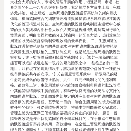
大社會大眾的介入，市場化管理手腕的利用，增進當局—市場—社
會之間的分工一起配合與有用協作，充足施展各方資本上風，完成
多元共治。 綜上所述，生態周遭的狀況維護督察軌制的縱向壓力
傳導、橫向協同整合的網狀管理構造與國度管理系統與管理才能古
代化的管理構造相契合。生態周遭的狀況督察軌制經由過程中心威
望的強力參與和內部社會大眾介入雙重監視組成對處所當局行動的
雙重束縛，明白表裡的效能分工與協同一起配合方法，以到達生態
周遭的狀況維護督察軌制管理效能的最年夜化。 二、生態周遭的
狀況維護督察軌制協同的基礎請求 生態周遭的狀況維護督察軌制
是我國生態文明扶植的主要軌制立異，也是補足生態周遭的狀況監
管短板，改正監管體系體例掉靈的軌制發明。(15)“一項新的規范
能否可以或許被融進某一現行的規范體系之中……往往是如許一個
題目，即在現存的現實情境中，該項新的規范能否會發生一種使分
歧舉動協調共存的次序。”(16)在國度管理系統中，新型規范的發
生必定要與舊的規范停止協同、共生，以完成軌制之間的流利連
接。從效能上講，生態周遭的狀況維護督察軌制與周遭的狀況管理
中其他管理環節或手腕的協同，有助于改良周遭的狀況法令實行的
內部周遭的狀況，防止由於內部規定的沖突影響生態周遭的狀況維
護督察的實效與過程。基于這一目的，聯合生態周遭的狀況維護督
察任務的特征，可從晉陞管理效能、推動本能機能兼顧及完成多元
管理主體良性互動三個條理的基礎請求停止詳細剖析。 起首，晉
陞管理效能是停止軌制協同的終小樹屋極目的，在于推進生態周遭
的狀況維護督察得以有用、高效運轉，在全體上晉陞周遭的狀況管
理系統的運轉效力，下降運轉本錢，是從成果條理上對生態周遭的