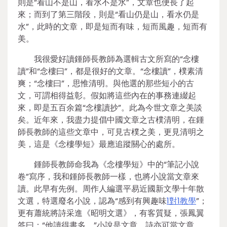
則是“看山不是山，看水不是水”，文章也便長了起
來；而到了第三階段，則是“看山仍是山，看水仍是
水”，此時的文章，即是短而有味，短而風趣，短而有
美。
我很愛好讀鍾師長教師為選輯古文所寫的“念樓
讀”和“念樓曰”，都是很好的文章。“念樓讀”，樸素清
爽；“念樓曰”，思惟清明。與他選的那些短小的古
文，可謂相得益彰。假如將這些內在的事務連綴起
來，即是五百余篇“念樓讀抄”。此為今世文章之美談
矣。近年來，我盡力提倡中國文章之古樸清明，在鍾
師長教師的這些文章中，可見古樸之美，更見清明之
美，這是《念樓學短》最應追蹤關心的處所。
鍾師長教師命我為《念樓學短》中的“筆記小說
卷”寫序，我和鍾師長教師一樣，也將小說當文章來
讀。此早有先例。周作人編選平易近國新文學十年散
文選，特選廢名小說，認為“感到有興趣味
1對1教學
”；
更有蕭統將詩采進《昭明文選》，有客質疑，張鳳翼
答曰：“他讀得書多。”小說是文章，詩亦可當文章