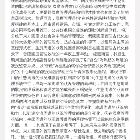
種軌制的高效聯動供給規范基本。 一、國度管理系統中的生態周
遭的狀況維護督察軌制 國度管理古代化是新時期內生型中國式古
代化成長形式，更是對國度管理系統和管理才能古代化提出了新的
意蘊與請求。普通而言，國度管理是指“在感性當局扶植和古代國
度構建的基本上，經由過程當局、市場、社會之間的分工協作，完
成公同事務有用管理、公共好處周全促進的運動與經過歷程。”④
分歧于東方國度以社會為中間的管理理念，我國國度管理古代化加
倍誇大多元中間的管理理念，凸起在黨的引導下，以當局為主導的
基礎形式⑤。生態周遭的狀況維護督察軌制是在國度管理古代化佈
景下，晉陞國度管理效能的一年夜主要舉動。 總體而言，我國生
態周遭的狀況維護督察軌制經過的事況了以“督企”為焦點的周遭的
狀況監管系統、以“督政”為焦點的環保綜合督查以及表現“黨政同
責”的中心周遭的狀況維護督察三個汗青演教學化過程。⑥現行有
用的生態周遭的狀況維護督察軌制當令“嵌進”到生態周遭的狀況管
理系統中往，成為一項周遭的狀況管理的新舉動，并隨同生態周遭
的狀況管理系統和管理才能的成長而不竭完美。生態周遭的狀況維
護督察的特色在于綜合應用我國黨政體系體例的威望資本、公檢法
體系的法治資本以及群眾信訪等信息資本，在盡能夠短的時光
內“激活”處所黨政機關以及排污企業管理淨化、維護周遭的狀況的
動力，以到達交流周遭的狀況管理效能的最年夜化。⑦在國度管理
視域內，生態周遭的狀況維護督察的基礎特質可以歸納綜合為兩個
方面。 其一，其表現了在黨的引導下，以當局為主導的國度管理
特征。東方國度的管理實際華夏本“幫我洗漱，我去和媽媽打個招
呼。”她一邊想著自己跟彩秀的事，一邊吩咐道。希望有什麼事情