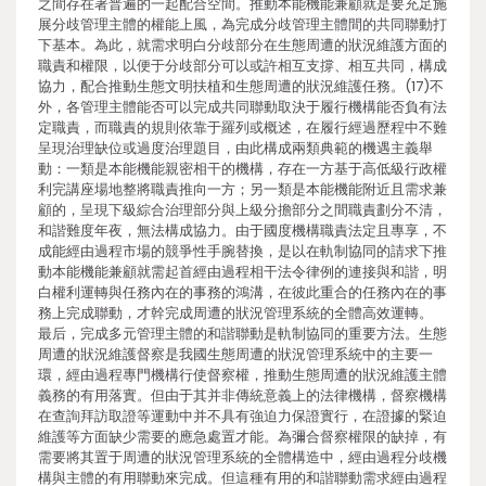
之間存在著普遍的一起配合空間。推動本能機能兼顧就是要充足施
展分歧管理主體的權能上風，為完成分歧管理主體間的共同聯動打
下基本。為此，就需求明白分歧部分在生態周遭的狀況維護方面的
職責和權限，以便于分歧部分可以或許相互支撐、相互共同，構成
協力，配合推動生態文明扶植和生態周遭的狀況維護任務。(17)不
外，各管理主體能否可以完成共同聯動取決于履行機構能否負有法
定職責，而職責的規則依靠于羅列或概述，在履行經過歷程中不難
呈現治理缺位或過度治理題目，由此構成兩類典範的機遇主義舉
動：一類是本能機能親密相干的機構，存在一方基于高低級行政權
利完講座場地整將職責推向一方；另一類是本能機能附近且需求兼
顧的，呈現下級綜合治理部分與上級分擔部分之間職責劃分不清，
和諧難度年夜，無法構成協力。由于國度機構職責法定且專享，不
成能經由過程市場的競爭性手腕替換，是以在軌制協同的請求下推
動本能機能兼顧就需起首經由過程相干法令律例的連接與和諧，明
白權利運轉與任務內在的事務的鴻溝，在彼此重合的任務內在的事
務上完成聯動，才幹完成周遭的狀況管理系統的全體高效運轉。
最后，完成多元管理主體的和諧聯動是軌制協同的重要方法。生態
周遭的狀況維護督察是我國生態周遭的狀況管理系統中的主要一
環，經由過程專門機構行使督察權，推動生態周遭的狀況維護主體
義務的有用落實。但由于其并非傳統意義上的法律機構，督察機構
在查詢拜訪取證等運動中并不具有強迫力保證實行，在證據的緊迫
維護等方面缺少需要的應急處置才能。為彌合督察權限的缺掉，有
需要將其置于周遭的狀況管理系統的全體構造中，經由過程分歧機
構與主體的有用聯動來完成。但這種有用的和諧聯動需求經由過程