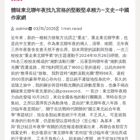
體味東北聯年夜找九宮格的堅毅堅卓精力–文史–中國
作家網
admin
03/15/2025
1 min read
近年來，新的一種精力致敬方法謂之“重走”。重走東北聯亨衢，也
是此中主要的一支。作為東北聯年夜的傳人，清華、南開、北年夜
三所年夜黌舍友會天然不會出席。顛末周密的謀劃與預備，一次三
校校友“重走東北聯亨衢”的主題運動于2024年10月26日睜開。由
115名三校校友構成的“湘黔滇毅行團”，沿著昔時聯年夜“湘黔滇觀
光團”西遷道路，用7地利間完成了1800公里的過程，以此向86年
前的“教導長征”致敬。 我對昔時“湘黔滇觀光團”歷時68天、過程
3500里的豪舉早就心存向往，是以絕不遲疑地投身此中。長久的
追隨之旅中，我的腳步與昔時觀光團的足跡數度重合，也像不竭在
觸碰東北聯年夜先輩的心路password。 一 長沙：東北聯年夜精
力由此發端 10月26日，來自全國各地的毅行團團員，準時在長沙
集結。之所以選擇長沙為動身地，是由於“東北聯年夜八年路，長
沙臨年夜是開始”。 關于在抗戰時代開辦的“國立東北結合年夜
學”專題研討，現在各類結果曾經汗牛充棟、不乏其人。可是就我
本身的行前作業，仍是盼望以昔時長沙《至公報》為基本，將
與“長沙姑且年夜學”有關的消息報道都搜索出來，再聯合各類官方
檔案史料，初步復原出“東北聯年夜”若何從“長沙臨年夜”演化而成
的汗青途徑。 工夫不負有心人，顛末細心查閱，終于從1937年8月