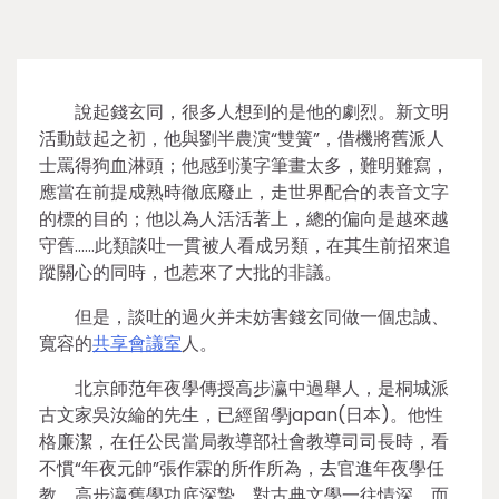
說起錢玄同，很多人想到的是他的劇烈。新文明
活動鼓起之初，他與劉半農演“雙簧”，借機將舊派人
士罵得狗血淋頭；他感到漢字筆畫太多，難明難寫，
應當在前提成熟時徹底廢止，走世界配合的表音文字
的標的目的；他以為人活活著上，總的偏向是越來越
守舊……此類談吐一貫被人看成另類，在其生前招來追
蹤關心的同時，也惹來了大批的非議。
但是，談吐的過火并未妨害錢玄同做一個忠誠、
寬容的
共享會議室
人。
北京師范年夜學傳授高步瀛中過舉人，是桐城派
古文家吳汝綸的先生，已經留學japan(日本)。他性
格廉潔，在任公民當局教導部社會教導司司長時，看
不慣“年夜元帥”張作霖的所作所為，去官進年夜學任
教。高步瀛舊學功底深摯，對古典文學一往情深，而