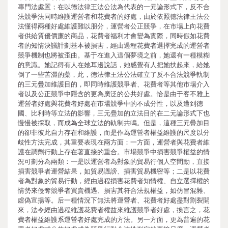
專門法處置；在以德法律王法公法為代表的一元論形式下，反不合
法競爭法同時維護運營者和花費者的好處，由於依照德法律王法公
法懂得兩種好處維護難以朋分，運營者公正競爭，在市場上向花費
者供給質優價廉的商品，花費者福利才會變為實際，同時假如花費
者的知情決議計劃基本被損害，經由過程花費者選擇完成的運營者
競爭機制也將被歪曲。基于在進入這個夢境之前，她還有一種模糊
的意識。她記得有人在她耳邊說話，她感覺有人把她扶起來，給她
倒了一些苦澀的藥，此，德法律王法公法確立了反不合法競爭軌制
的三元疊加維護目的，即同時維護競爭者、花費者等其他市場介入
者以及公正競爭中隱含的更為廣泛的公共好處。恰是由于客不雅上
運營者好處與花費者好處在市場競爭中的不成分性，以及遭到德
國、比利時等立法的影響，三元疊加的立法目的在二元論形式下也
慢慢被採取，而成為全球立法的軌制共鳴。但是，這種三元疊加目
的卻非彼此自力存在和維護，而是作為運營者權益維護的尺度以分
歧性方法完成，其重要表現在兩方面：一方面，運營者與花費者維
護在調劑行動上存在著直接的重合。市場競爭中損害競爭權益的情
況可劃分為兩類：一是以運營者為對象的貿易行個人空間動，直接
損害競爭者運營結果，如貿易譭謗、損害貿易機密等；二是以花費
者為對象的貿易行動，經由過程損害花費者知情權、自立選擇權的
情勢來侵奪競爭者買賣機遇、損害其符合法規權益，如仿冒混雜、
虛偽宣揚等。后一種情況下無法將運營者、花費者好處盡對割裂開
來，法令經由過程維護花費者權益來維護競爭者好處，換言之，花
費者權益維護系運營者好處完成的方法。另一方面，更為普遍的花