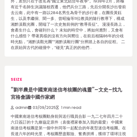
外，差別只在于改名為“國立東北結合年夜學”。1938年2月，終極
有近千名師生決議隨校西遷，他們兵分三路，先后分開長沙出發前
去云南，此中有一路以284名男生為骨干的步行者，在團長黃鈺
生，以及李繼侗、聞一多、曾昭掄等11位教員的隨行教導下，構成
湘黔滇觀光團，開端了一次史無前例的“教導長征”。 漫漫長路上，
會產生什么，會碰到什么？ 未知的時空中，將如何應對，又會有
什么感悟？ 帶著異樣的沒有方向與嚮往，在前后相隔86年的分歧
時光點，“湘黔滇觀光團”“湘黔滇毅行團”分辨踏上各自的征程。 二
在原始與古代的碰撞中，“碰見”真正的的他們…
SEIZE
“劉半農是中國東南迷信考核團的魂靈”–文史–找九
宮格會議中國作家網
admin
03/09/2025
1 min read
中國東南迷信考核團動身前與送行職員合影 一九二七年四月二十
六日簽訂的十九條協定原件（袁復禮家眷加入我的最愛） 中國東
南迷信考核團是第一個中外同等一起配合的年夜型迷信考核團。在
長達六年的時光里，考核團歷盡艱險、奮勇拼搏，獲得了環球注視