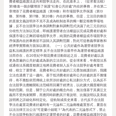
費者權益維護法走向和競爭法走向。在此基本上，《征求看法稿》
第1條進一個步驟增添了保護“社會公共好處”內在的事務，并在第二
章增添了花費者權益維護（第19條）和市場競爭次序保護（第13
條、第15條、第17條、第20條）內在的事務。但是，立法目的條目
的直接文義說明并不克不及成為軌制改革的獨一斷定根教學場地
據，反不合法競爭法本身調劑對象和調劑范式決議了此三元目的以
分歧性方法加以完成，即維護運營者合法權益以完成花費者好處和
保護市場公正舞蹈場地競爭次序，純潔的花費者權益或市場競爭次
序保護內在的事務皆不該歸入其調劑范圍，對此可從教義學家教和
經濟學實際兩方面加以廓清。 （一）公共好處作為運營者競爭法
益私法維護的界定標準 反不合法競爭法最早作為運營者權益維護
法而存在，在20世紀中期花費者活動鼓起之后，花費者好處以及
更為普遍的公共好處成為新的立法目的。從全球來看，年夜陸法系
或通俗法系國度都廣泛地將花費者歸入反不合法競爭好處考量范
疇，樹立了運營者、花費者和公共好處的三元疊加維護目的，我國
立法也適應了這一趨向。基于抵消費者好處和公共好處的直不雅懂
得，有不雅點依照傳統上依所涉好處的公私法劃分方式，以為反不
合法競爭法應離開私法范疇而回屬于經濟法，以此擴大國度權利規
制的范圍。但是，關于公共好處的概念內在，無法僅基于其廣泛文
義而不受拘束闡釋，而應同時斟酌其汗青說明、比擬說明以及系統
說明將之詳細化和特定化。 從軌制成長史來看，古代反不合法競
爭法在處置花費者好處時有一元論和二元論兩種處置形式，曩昔在
以法法律王法公法“可是蘭小姐呢？”為代表的二元論形式下，禁止
不合法競爭軌制只維護特定運營者的好處，花費者權益維護則交由