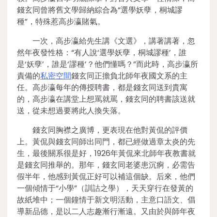
錢玄同曾將舊文學歸納綜合為“選學妖孽，桐城謬
種”，特殊惹高步瀛賭氣。
一次，高步瀛給先生講《文選》，講著講著，忽
然年夜發性格：“有人說‘選學妖孽，桐城謬種’，誰
是‘妖孽’，誰是‘謬種’？他們懂嗎？”而此時，高步瀛所
責備的
私密空間
錢玄同正擔負北師年夜國文系的主
任。高步瀛每年的傳授聘書，都是錢玄同送到貴寓
的，高步瀛在講堂上想罵就罵，錢玄同的聘書該送就
送，從未想過要將此人換失落。
錢玄同胸襟之廣博，更表現在他對黃侃的評價
上。黃侃與錢玄同師出同門，都已經做過章太炎的先
生，最後關系很是好，1926年黃侃來北師年夜教書就
是錢玄同推舉的。那年，錢玄同老婆患沉痾，必需告
假半年，他感到黃侃正好可以補這個缺。后來，他們
一個傾情于“小學”（訓詁之學），天天穿行在發黃的
故紙堆中；一個鐘情于新文明活動，主意口語文、倡
導新品德，是以二人志趣漸行漸遠。又由於與師年夜