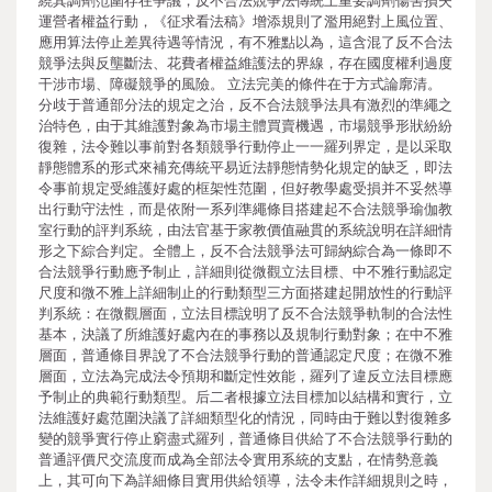
繞其調劑范圍存在爭議，反不合法競爭法傳統上重要調劑傷害損失
運營者權益行動，《征求看法稿》增添規則了濫用絕對上風位置、
應用算法停止差異待遇等情況，有不雅點以為，這含混了反不合法
競爭法與反壟斷法、花費者權益維護法的界線，存在國度權利過度
干涉市場、障礙競爭的風險。 立法完美的條件在于方式論廓清。
分歧于普通部分法的規定之治，反不合法競爭法具有激烈的準繩之
治特色，由于其維護對象為市場主體買賣機遇，市場競爭形狀紛紛
復雜，法令難以事前對各類競爭行動停止一一羅列界定，是以采取
靜態體系的形式來補充傳統平易近法靜態情勢化規定的缺乏，即法
令事前規定受維護好處的框架性范圍，但好教學處受損并不妥然導
出行動守法性，而是依附一系列準繩條目搭建起不合法競爭瑜伽教
室行動的評判系統，由法官基于家教價值融貫的系統說明在詳細情
形之下綜合判定。全體上，反不合法競爭法可歸納綜合為一條即不
合法競爭行動應予制止，詳細則從微觀立法目標、中不雅行動認定
尺度和微不雅上詳細制止的行動類型三方面搭建起開放性的行動評
判系統：在微觀層面，立法目標說明了反不合法競爭軌制的合法性
基本，決議了所維護好處內在的事務以及規制行動對象；在中不雅
層面，普通條目界說了不合法競爭行動的普通認定尺度；在微不雅
層面，立法為完成法令預期和斷定性效能，羅列了違反立法目標應
予制止的典範行動類型。后二者根據立法目標加以結構和實行，立
法維護好處范圍決議了詳細類型化的情況，同時由于難以對復雜多
變的競爭實行停止窮盡式羅列，普通條目供給了不合法競爭行動的
普通評價尺交流度而成為全部法令實用系統的支點，在情勢意義
上，其可向下為詳細條目實用供給領導，法令未作詳細規則之時，