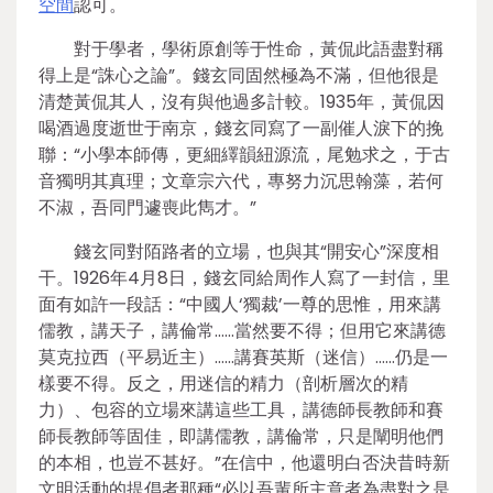
空間
認可。
對于學者，學術原創等于性命，黃侃此語盡對稱
得上是“誅心之論”。錢玄同固然極為不滿，但他很是
清楚黃侃其人，沒有與他過多計較。1935年，黃侃因
喝酒過度逝世于南京，錢玄同寫了一副催人淚下的挽
聯：“小學本師傳，更細繹韻紐源流，尾勉求之，于古
音獨明其真理；文章宗六代，專努力沉思翰藻，若何
不淑，吾同門遽喪此雋才。”
錢玄同對陌路者的立場，也與其“開安心”深度相
干。1926年4月8日，錢玄同給周作人寫了一封信，里
面有如許一段話：“中國人‘獨裁’一尊的思惟，用來講
儒教，講天子，講倫常……當然要不得；但用它來講德
莫克拉西（平易近主）……講賽英斯（迷信）……仍是一
樣要不得。反之，用迷信的精力（剖析層次的精
力）、包容的立場來講這些工具，講德師長教師和賽
師長教師等固佳，即講儒教，講倫常，只是闡明他們
的本相，也豈不甚好。”在信中，他還明白否決昔時新
文明活動的提倡者那種“必以吾輩所主意者為盡對之是