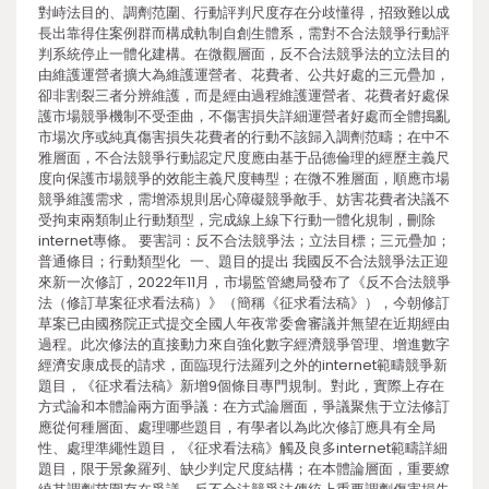
對峙法目的、調劑范圍、行動評判尺度存在分歧懂得，招致難以成
長出靠得住案例群而構成軌制自創生體系，需對不合法競爭行動評
判系統停止一體化建構。在微觀層面，反不合法競爭法的立法目的
由維護運營者擴大為維護運營者、花費者、公共好處的三元疊加，
卻非割裂三者分辨維護，而是經由過程維護運營者、花費者好處保
護市場競爭機制不受歪曲，不傷害損失詳細運營者好處而全體搗亂
市場次序或純真傷害損失花費者的行動不該歸入調劑范疇；在中不
雅層面，不合法競爭行動認定尺度應由基于品德倫理的經歷主義尺
度向保護市場競爭的效能主義尺度轉型；在微不雅層面，順應市場
競爭維護需求，需增添規則居心障礙競爭敵手、妨害花費者決議不
受拘束兩類制止行動類型，完成線上線下行動一體化規制，刪除
internet專條。 要害詞：反不合法競爭法；立法目標；三元疊加；
普通條目；行動類型化 一、題目的提出 我國反不合法競爭法正迎
來新一次修訂，2022年11月，市場監管總局發布了《反不合法競爭
法（修訂草案征求看法稿）》（簡稱《征求看法稿》），今朝修訂
草案已由國務院正式提交全國人年夜常委會審議并無望在近期經由
過程。此次修法的直接動力來自強化數字經濟競爭管理、增進數字
經濟安康成長的請求，面臨現行法羅列之外的internet範疇競爭新
題目，《征求看法稿》新增9個條目專門規制。對此，實際上存在
方式論和本體論兩方面爭議：在方式論層面，爭議聚焦于立法修訂
應從何種層面、處理哪些題目，有學者以為此次修訂應具有全局
性、處理準繩性題目，《征求看法稿》觸及良多internet範疇詳細
題目，限于景象羅列、缺少判定尺度結構；在本體論層面，重要繚