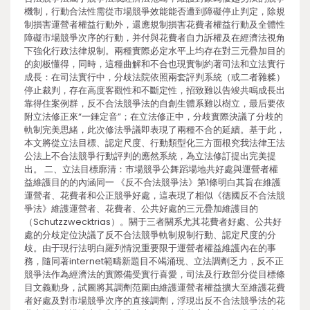
機制，行動合法性需從市場競爭效能能否遭到障礙停止判定，除規
制損害運營者權益行動外，還應規制損害花費者權益行動及全體性
障礙市場競爭次序的行動，并付與花費者自力訴權及在經濟法視角
下強化行政法律規制。兩種實際必定水平上均存在對三元疊加目的
的刻板懂得，同時，這種曲解和不合也現實制約著司法和立法實行
成長：在司法實行中，分歧法院依照兩套評判系統（或二者雜糅）
停止裁判，存在高度客觀性和不斷定性，招致難以告竣共鳴成長出
靠得住案例群，反不合法競爭法的自創生體系難以樹立，最后要依
附立法修正來“一錘定音”；在立法修正中，分歧實際決議了分歧的
軌制完美思緒，此次修法爭議即表現了兩種不合的延續。基于此，
本文將從立法目標、認定尺度、行動類型化三方面根究我法律王法
公法上不合法競爭行動評判的應然系統，為立法修訂提出完美提
出。 二、立法目標廓清：市場競爭公舞蹈場地共好處與運營者權
益維護目的的內涵同一 《反不合法競爭法》第1條明白其旨在維護
運營者、花費者和公正競爭好處，這表現了相似《德國反不合法競
爭法》維護運營者、花費者、公共好處的三元疊加維護目的
（Schutzzwecktrias）。關于三者關系尤其花費者好處、公共好
處的分歧定位決議了反不合法競爭軌制規制行動、認定尺度的分
歧。由于現行法明白羅列情況重要限于運營者權益維護內在的事
務，隨同著internet範疇新題目不竭涌現、立法調劑乏力，反不正
競爭法作為經濟法的實際備受實行喜愛，司法及行政部分從目標條
目文義動身，試圖將其調劑范圍由維護運營者權益擴大至維護花費
者好處及對市場競爭次序的直接調劑，浮現出反不合法競爭法的花