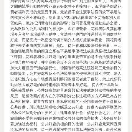
費者好處或公共好處成為競爭行動合法性判定的直接尺度。運營者
之間的競爭行動能夠與花費者好處并不直接相干，市場競爭倒是花
費者福利完成的最重要手腕。最後反不合法競爭法從傳統平易近法
的樸實公理不雅動身，制止違反“傑出的品德風氣”不妥搶奪別人運
營結果，疏忽抵消費者好處的影響；隨同著花費者活動鼓起之后，
更為微觀的公共福利目的被提出，即在運營者、花費者以及其他市
場介入者的市場競爭互動中，立法并非專門維護運營者單個群體的
好處，而是完成一私密空間切市場介入者好處最年夜化，讓花費者
取得未受歪曲的貿易選擇。是以，從汗青和比擬法成長來看，三元
瑜伽場地疊加目的簡直立系在平易近事侵權法或常識產權法的框架
下睜開，花費者和公共好處目的引進重要帶來的是不合法競爭行動
評價尺度的轉變，并非意味著反不合法競爭法已化身為經濟法以及
加大力度國度干涉的需要性。德國聯邦最高法院說明三元疊加目的
時即提出，公共好處與反不合法競爭法的侵權法特質不沖突，別人
以侵犯性方法在市場獲得勝利將招致運營者處于優勢，禁止此類行
動維護大眾好處的同時也維護運營者本身好處。 從古代平易近法
系統佈景動身，公共好處曾經普遍參與私法并成為好處權衡的主要
尺度，這種依照好處內在的事務劃分公私法範疇的方式早已為古代
私法所擯棄。曩昔在農業社會私家範疇的不受拘束聽任并不會損及
公共好處，所以私法範疇較少觸及公共好處，好處內在的事務因此
成為公私法劃分的主要尺度；進進產業社會、信息社會之后，私家
範疇的不受拘束聽任往往會招致公共好處的傷害損失，法令目的朝
著加強社會福利、公共好處的標的目的改變，公共好處元素簡直廣
泛私法的所有的。這一經過歷程中并非由私法變為公法，而是私家