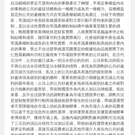
自治範疇的界定尺度和內在的事務產生了轉變，平易近事權益內在
的事務經公共好處從頭權衡由一種權力成為另一種權力。這種權益
規定的公共好處權衡方式在常識產權範疇尤為廣泛，分歧于有體財
富，常識或許有形財富維護意味著對大眾行動不受拘束的廣泛限
制，是以合法性實際在常識產權軌制結構中施展著至關主要的感
化，晚期重要依靠傳統休息財富實際、人格實際等道義論來停止軌
制結構和成長，隨同著功利主義實際風行，社會福利最年夜化成為
常識產權軌制成長的主導性實際，作為常識產權軌制系統的主要內
在的事務，禁止不合法競爭維護范圍厘定的根據也由品德實際下的
仁慈風氣轉向功利主義視角下市場競爭所帶來的公共福利。在古代
立法中，公共好處已成為一切法令部分的目的，公法和私法的區分
不再出自法令目標而是法令關系的情勢，表現為所調劑的公共好處
及完成方法的分歧：私法上的公共好處具有激烈的個別視角，公共
好處表現為個別好處的總和，重要依附保證小我權益來完成公共福
利的最年夜化；公法上的公共好處更多地表現為個別好處之外絕對
自力抽象的好處形狀，而依附國度作為代表人加以法律維護。依此
來看，反不合法競爭法的調劑對象為市場主體競爭行動，調劑方法
是規制無害競爭行動而保護績效競爭發生的合法好處，即維護運營
者不受障礙地在市場上供給其產物辦事，作為市場介入者的花費者
可以基于充足信息作出感性選擇，使得運營者憑仗其優質產物辦事
來博得客戶、獲得市場上風。這種內涵的調劑對象和調劑方法決議
了三元目的須以分歧性方法加以完成，即經由過程運營者好處的適
當界定和維護，直接完成花費者以及其他市場介入者在內公共好處
的分歧性保護。因此反不合法競爭法上的公共好處并非一種自力抽