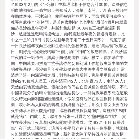
至1938年2月的《至公報》中梳理出相干信息合計35條。這些信息
明白地勾畫出一條主線，告知后人：清華、南開、北年夜三校師生
在勁敵進侵、平津淪陷、校園被毀的危局下，面臨“國度何處往？
教導何處往？”的拷問，是若何做到在“七七事情”后僅4個月內就籌
備起長沙姑且年夜學，并勝利集結起1600余名三校師生達到長
沙，敏捷進進戰時講授軌道。 給我震動最年夜的報道有幾條，此
中之一是10月8日《長沙姑且年夜學定二十五日開學》，報道了前
一日長沙臨年夜向三校師生收回的創校佈告。這通“集結號”吹響之
日，剛好是日寇傲慢吶喊“三個月消亡中國”的敏感節點，而長沙臨
年夜的這一紙佈告，無異于向侵犯者收回戰斗檄文：你要消亡中
國，中國就要用拼逝世抗爭讓你的妄圖幻滅！你想毀失落中國的文
明教導基礎，長沙姑且年夜學就要在烽火中將中漢文脈賡續！ 當
清楚了這一內涵邏輯之后，對昔時義無反顧，戰勝重重艱苦達到長
沙的243位教人員工（此中清華142人，北年夜73人，南開28人）
天然由衷地寂然起敬。假如沒有他們在亡國滅種的危難時辰，不忘
中國常識分子的時令奮然出走集結長沙，一所抗戰年夜學想在這般
長久時光內勝利開辦斷無能夠；假如沒有他們在艱巨輾轉中拋家舍
業，表示出為人師表的義務擔負與精力韌性，那么中漢文脈要在烽
火中傳承不輟只能是幻想。這種義務擔負就是“剛”，這種精力韌性
就是“毅”。由此可見，聯年夜后來一以貫之的“堅毅堅卓”精力，實
在在長沙臨年夜草創階段就開端慢慢構成。 從1937年11月1日長沙
臨年夜正式上課起算，這所年夜學只存在了短短一個學期，就因烽
火迫近而決議西遷昆明再建，新的黌舍除了堅持既有的組織架構