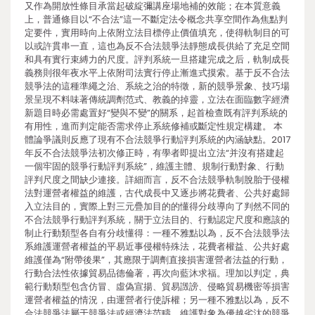
又作為開放性條目承當起破綻彌講座場地補的效能；在本質意義
上，普通條目以“不合法”這一不斷定法令概念共享空間作為焦點判
定要件，實用時向上依附立法目標停止價值填充，使得軌制目的可
以或許貫串一直，這也為反不合法競爭法靜態成長供給了充足空間
和具有實行束縛力的尺度。評判系統一旦搭建完成之后，軌制成長
義務則很年夜水平上依附司法實行停止漸進式摸索。基于反不合法
競爭法的這種準繩之治、系統之治的特徵，新的競爭景象、技巧場
景呈現不料味著傳統調劑范式、教義的掉靈，立法在面臨數字經濟
新題目時必需處置好“變與不變”的關系，起首檢查既有評判系統的
有用性，進而判定能否需求停止系統修補或斷定性規定構建。 本
體論爭議則反應了現有不合法競爭行動評判系統的內涵缺點。2017
年反不合法競爭法初次修正時，有學者即提出立法“并沒有搭建起
一個牢固的競爭行動評判系統”，維護主體、規制行動對象、行動
評判尺度之間缺少連接。詳細而言，反不合法競爭軌制脫胎于侵權
法對運營者權益的維護，古代成長中又逐步將花費者、公共好處歸
入立法目的，實際上對三元疊加目的的懂得分歧導向了判然不同的
不合法競爭行動評判系統，關于立法目的、行動認定尺度和應該的
制止行動類型各自有分歧懂得：一種不雅點以為，反不合法競爭法
系維護運營者權益的平易近事侵權特殊法，花費者權益、公共好處
維護僅為“附帶後果”，其應限于調劑直接損害運營者法益的行動，
行動合法性依據貿易品德倫著，再次向藍沐求福。理加以判定，典
範行動類型包含仿冒、虛偽宣揚、貿易譭謗、侵略貿易機密等損害
運營者權益的情況，由運營者行使訴權；另一種不雅點以為，反不
合法競爭法屬于競爭法或經濟法范疇，維護對象為優越劣汰的競爭