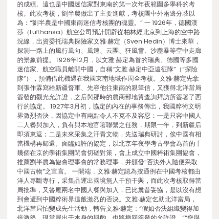
的成績。這也是中國迷信家對東南的第一次年夜範圍多學科的考
核。此次考核，劉半農做出了主要進獻，考核團中外兩邊分歧以
為：“劉半農是中國東南迷信考核團的魂靈。” 一 1926年，德國漢
莎（Lufthansa）航空公司預計開辟從柏林經北京到上海的空中路
況線，出資委托瑞典探險家文雅·赫定（Sven Hedin）博士來華，
探測一路上的風行風向、風速、云團、狂風雪、沙塵暴等空中走廊
的景象前提。 1926年12月，以文雅·赫定為首的瑞典、德國等多國
迷信家、航空職員離開中國，自稱“文雅·赫定中亞遠征隊”（“探險
隊”），預備借此機遇在我國東南地域作周全考核。文雅·赫定先拿
到張作霖寫給新疆督軍、先容他往東南的親筆信，又獲得北洋當局
簽發的觀光允許證，之后與那時的農商部地質查詢拜訪所簽署了西
行的協定。 1927年3月初，協定的內在的事務傳出，我國粹術文明
界激烈否決，因協定中有兩點令人不克不及容忍：一是只容中國人
二人餐與加入，負有與本地官署聯繫之任務，期限一年，到新疆后
即須東返；二是未來采集之汗青文物，先送瑞典研討，俟中國有相
當機構再歸還。面臨如許的協定，以北京年夜學考古學會為首的十
幾個在京的學術集團閉會切磋對策，會上成立中國粹術集團協會，
推薦劉半農為協會理事會的常務理事，并頒發“否決外人隨便采取
中國古物”之宣言。 一開端，文雅·赫定認為按通例在中國考核都由
洋人專斷專行，采集品運出國境無人干預干與，而此次考核取得當
局批準，又答應兩名中國人餐與加入，已比曩昔妥協，是以沒有想
到會遭到中國粹術界這般激烈的否決。文雅·赫定乞助北洋當局，
北洋當局怕變成先生活動，轉告文雅·赫定：“假如否決組織變得加
倍激怒，現當局出于本身的斟酌，也將撤回簽發的允許證。”“您與