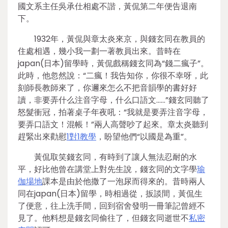
國文系主任吳承仕相處不諧，黃侃第二年便告退南
下。
1932年，黃侃與章太炎來京，與錢玄同在教員的
住處相遇，幾小我一劃一著教員出來。昔時在
japan(日本)留學時，黃侃戲稱錢玄同為“錢二瘋子”。
此時，他忽然說：“二瘋！我告知你，你很不幸呀，此
刻師長教師來了，你邇來怎么不把音韻學的書好好
讀，非要弄什么注音字母，什么口語文……”錢玄同聽了
怒髮衝冠，拍著桌子年夜吼：“我就是要弄注音字母，
要弄口語文！混帳！”兩人高聲吵了起來。章太炎聽到
趕緊出來勸慰
1對1教學
，盼望他們“以國是為重”。
黃侃取笑錢玄同，有時到了讓人無法忍耐的水
平，好比他曾在講堂上對先生說，錢玄同的文字學
瑜
伽場地
課本是由於他撒了一泡尿而得來的。昔時兩人
同在japan(日本)留學，時相過從，扳談間，黃侃生
了便意，往上洗手間，回到宿舍發明一冊筆記曾經不
見了。他料想是錢玄同偷往了，但錢玄同逝世不
私密