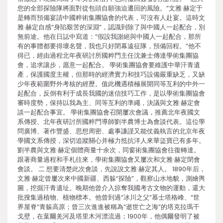
您的全部探險隊將面對從包頭自願強迫遷回的風險。”文雅·赫定于
是轉而預備宴請中國粹術集團協會的代表，可沒有人赴宴。這時文
雅·赫定自感“身陷艱苦的深淵”，認識到除了與中國人一起配合，別
無前途。他在日誌中寫道：“假設我謝絕與中國人一起配合，那所
有的事體都要得壞名聲，我也只好閉幕遠征隊，預備回程。”他不
得已，經由過程北年夜研討所國粹門主任沈兼士傳達學術集團協
會，追求讓步，愿意一起配合。 學術集團協會要維護中華汗青遺
產，保護國度主權，但那時的經濟實力和技巧設備嚴重缺乏，又缺
少年夜範圍野外考核的經歷。值此機遇積極展開同等互利的中外一
起配合，反倒有利于成長我國的迷信技巧工作，是以學術集團協會
審時度勢，保持以我為主、同等互利的準繩，決議與文雅·赫定會
談一起配合事宜。 學術集團協會召開屢次會議，推薦北年夜國文
系傳授、北年夜研討所國粹門導師劉半農博士為會談代表。這位學
問廣博、著作豐盛、思想周密、處事謙謹又能仗義執言的北京年夜
學國文系傳授，深切追蹤關心并極力抵抗洋人來華盜寶已有多年。
劉半農與文雅·赫定個體商量十余次，同窗術集團協會往復轉達。
跟著商量過程和手札往來，學術集團協會又屢次和文雅·赫定閉會
會談。 二 想要清楚此次會談，先說說文雅·赫定其人。 1890年后，
文雅·赫定曾屢次來中國新疆、西躲“探險”，觀察山水地貌，測繪輿
圖，挖掘汗青遺址。晚期他曾介入掠奪我國考古文物的運動，還大
批搜集過植物、植物標本。他曾到過“冰川之父”慕士塔格峰、“世
界屋脊”青躲高原；曾三次進進被稱為“逝世亡之海”的塔克拉瑪干
戈壁，在葉爾羌河及塔里木河漂流過；1900年，他偶爾發明了被