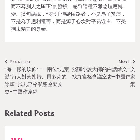
而不容別人之匡正”的蠻橫，感到這種不雅念理應轉
變。換句話說，他把手伸給陌路者，不是為了扮演，
不是為了趨利避害，而是源于心坎對平易近主、不受
拘束精力的尊奉。
Post
Previous:
Next:
“海一樣的欽仰”——兩位“九葉
淺顯小說大師的白話散文–文
navigation
派”詩人對莫扎特、貝多芬的
找九宮格會議室史–中國作家
詠頌–找九宮格私密空間文
網
史–中國作家網
Related Posts
SEIZE