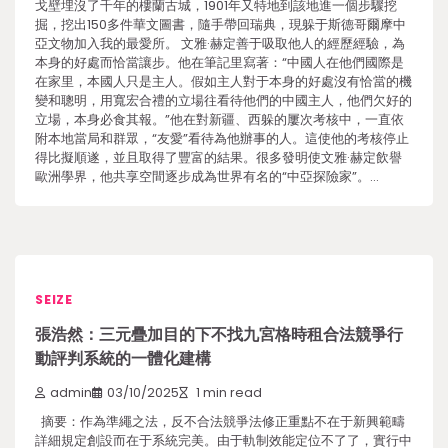
戈壁埋沒了千年的樓蘭古城，1901年又特地到該地進一個步驟挖
掘，挖出150多件華文圖書，隨手帶回瑞典，現躲于斯德哥爾摩中
亞文物加入我的最愛所。 文雅·赫定善于吸取他人的經歷經驗，為
本身的好處而恰當讓步。他在筆記里寫著：“中國人在他們國際是
在家里，本國人只是主人。假如主人對于本身的好處沒有恰當的機
變和聰明，用寬宏合禮的立場往看待他們的中國主人，他們欠好的
立場，本身必食其報。”他在對新疆、西躲的屢次考核中，一直依
附本地當局和群眾，“友愛”看待為他辦事的人。這使他的考核停止
得比擬順遂，並且取得了豐富的結果。很多發明使文雅·赫定飲譽
歐洲學界，他共享空間逐步成為世界有名的“中亞探險家”。…
SEIZE
張浩然：三元疊加目的下不找九宮格時租合法競爭行
動評判系統的一體化建構
admin
03/10/2025
1 min read
摘要：作為準繩之法，反不合法競爭法修正重點不在于新興範疇
詳細規定創設而在于系統完美。由于軌制效能定位不了了，實行中