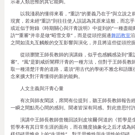
示著人類思惟的其它能夠。
以我淺易的懂得來看，“重訪”的要義乃在于“與立說之前
現實，若未經“重訪”則往往使人誤認為其原來這般，而忘
或近似于附錄《時期關心與汗青說明》中提到的“一種盡能
訪”“重審”并非是做“昭雪文章”，而是從頭挖掘邊
舞蹈教室
之間如流丸互觸般的交互影響與演化，并且將這些從頭挖
從頭瀏覽王師長教師的演講錄，似乎也感觸感染到“重訪
審”。“風”是劉咸炘闡釋汗青的一種方法，但對于王師長
取一種清楚汗青的道路，還須“用古代的學術不雅念和語匯往
念來擴大對汗青懂得的新的能夠。
人文主義與汗青心量
有次與師友閑談，席間有位提到，聽王師長教師報告
一瞬之間點亮心間的感到。聞者皆深有同感。對此曾思忖許
演講中王師長教師曾幾回談到皮埃爾·阿道的《哲學是
哲學本有其日常生涯的面向，而在幾度抽象化之后才成為
樣切磋思惟史上的“生涯性”。對于思惟性與生涯性的切磋，