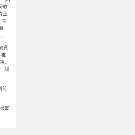
長教
真正
的表
價
上。
物資
不雅
識、
一場
到前
唸書