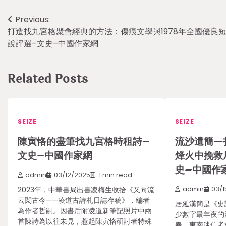
Post
Previous:
打造找九宮格聚會經典的方法：傷痕文學與1978年全國優良
navigation
說評選–文史–中國作家網
Related Posts
SEIZE
SEIZE
陳寅恪的盡筆找九宮格時租詩–
流沙遺簡—
文史–中國作家網
烽火中挽救
史–中國作
admin
03/12/2025
1 min read
2023年，中華書局出書凌梅生收拾《又向流
admin
03/1
云閱古今——凌道古詩札日誌存稿》，編者
居延漢簡是《史
為作者哲嗣。因書后附凌道新筆記照片中兩
少數字最年夜的漢
首陳詩為以往未見，惹起陳寅恪研討者特殊
春，東南迷信考