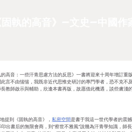
固執的高音》–文史–中國作
執的高音：一些汗青思慮方法的反思》一書將迎來十周年增訂重
聞此言不由惴惴，我既非近代思惟史研討的專門學者，恐不克不
長教師啟示與輔助，欣逢本書再版，故愿借此機遇，談些膚淺的
時地提到《固執的高音》，
私密空間
是書于我這一世代學者的震撼
影印出書后的無限會商，到“察世不雅風”說幾為汗青學知識，師