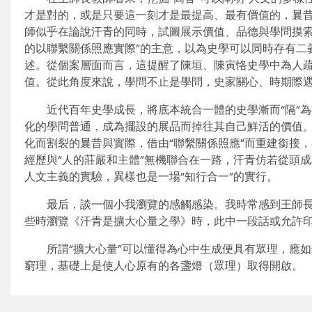
才是對的，或是只要這一刻才是最提高、最有價值的，曩昔
師似乎在論說汗青的同時，試圖展示價值、品德與學問摸索
的以聯繫關係照應實際”的主意，以為史學可以同時存有二
述。從個案層面而言，這提醒了陳垣、陳寅恪史學中為人疏
值。從此角度來說，學問不止是學問，史家關心、時期際
近代百年史學成長，將底本統合一體的史學漸而“隔”
化的學問普通，成為擺設的展品而掉往其自己鮮活的價值
化而割裂的曩昔與實際，借由“聯繫關係照應”而重建銜接
經歷與“人的莊嚴和主體”無機聯合在一路，汗青仿若從頭
人文主義的實驗，異樣也是一場“知行合一”的實行。
最后，談一個小我瀏覽的感觸感染。我時常感到王師長教
些時瀏覽《汗青是擴大心量之學》時，此中一段話或允許印
所謂“擴大心量”可以懂得為心中生成便具有眾理，應
窮理，基礎上是使人心原有的各盞燈（眾理）取得開啟。