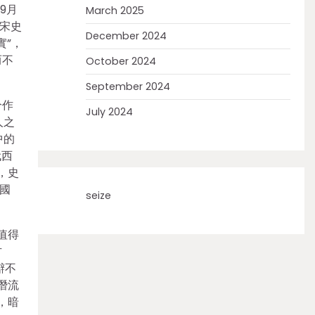
9月
March 2025
治宋史
December 2024
實”，
而不
October 2024
September 2024
分作
July 2024
人之
中的
代西
，史
國
seize
值得
方
辯不
潛流
，暗