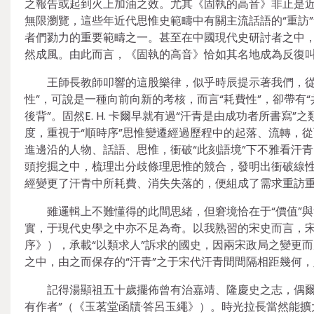
之報告或起到火上加油之效。尤其《固執的高音》非止是近
無限瀏覽，這些年近代思惟史範疇中有關主流話語的“重訪”
者們勠力的重要範疇之一。甚至在中國現代史研討者之中
然成風。由此而言，《固執的高音》恰如其名地成為反復
王師長教師叩響的這股樂律，似乎時辰提示著我們，從傳
性”，可說是一種向前向新的考核，而言“耗費性”，卻帶有
後背”。固然E. H. 卡爾早就有過“汗青是由成功者所書寫
度，重視于“順時序”思惟變遷經過歷程中的起落、流轉，
進邊沿的人物、話語、思惟，衝破“此刻語境”下不雅看汗
頭挖掘之中，梳理出分歧條理思惟的競合，發明出衝破線
經變更了汗青中所耗費、消失失落的，便組成了需求重訪重
雖邏輯上不難懂得的此間思緒，但窘境恰在于“價值”
實，于現代史學之中亦不足為奇。以我熟習的宋史而言，宋
序》），承載“以類求人”訴求的國史，因兩宋政局之變更
之中，由之而保存的“汗青”之于宋代汗青間間隔相距幾何
記得湯顯祖五十歲擺佈曾有治嘉靖、隆慶史之志，偶爾
有作者”（《玉茗堂函牘·答呂玉繩》）。時光拉長當然能