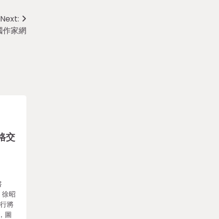
Next:
國作家網
格交
書
 徐昭
》行將
，圖