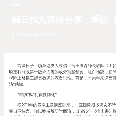
SEIZE
錢云找九宮格分享：重訪《
admin
03/09/2025
前些日子，噴鼻港友人來信，言王汎森師長教師《固
盼望我能以第一版介入者的成分寫些領會。坦白地說，初
學問上發揚王師長教師的深奧思惟。可是，十余年來深受師
訪”感觸。
“重訪”與“耗費性轉化”
從2011年的四場主題講座以來，一直聽聞很多師友不
響自不待言。僅以劉咸炘研討而論，自1996年《推十書》