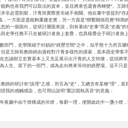
能夠也有我們可以取法的資本，並且將來也還會再轉變”。王師
并非必需割裂，汗青與實際更非絕不相關。他在書中曾提到“存
義，一方面是盡能夠重建史實，另一方面是“聯繫關係照應”時期
忽的一個面向，從研討層面來說，則有著由“史事”而及“史義”的
遇與史學任務不只在被研討者身上套疊，也異樣疊合于研討者身
為數部門，史學限縮于封鎖的“經歷空間”之中，似乎熊十力所言礦
。但是王師長教師經由過程對汗青多樣性的摸索，底本因史學客
，在忠誠樹立史實基本上又充足展示出汗青的人文特徵，從頭將常
成為人生、當下的一部門，成為走向將來等待的經歷場。這不只是
師的研討有“說理”之感，所言為“史”，又總含有某種“理”，直
證我的感觸感染，也可用以說明“重訪固執高音”的意義：
如年夜廳中由千燈構成的吊燈，每窮一理，便開啟此中一盞小燈，