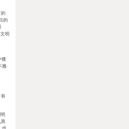
下的
目的
重
、文明
中獲
不雅
常有
闡明
也異
，也