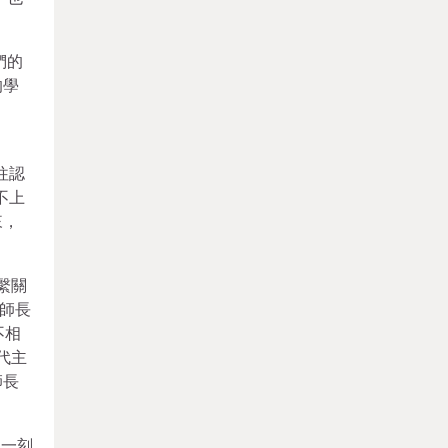
們的
的學
、
往認
不上
來，
繫關
師長
不相
代主
師長
這一刻