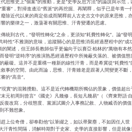
代思惟史上“個案”的推動，更是“史學反思方法”的論說與示范，
“重審”，對掃進邊沿“舊派”的再挖掘、再闡釋，似乎已是年青一
，廢除近代以來的商定俗成而闡釋前人古史古文中的原來思惟，
叫響的樂律之一，激蕩著有關思惟、汗青變遷的思慮。
統到古代，“發明性轉化”之余，更須知“耗費性轉化”。論“發
“共時性”不雅測的意味，追蹤關心的是思惟消長經過歷程中的“成
”之類的闡述，但王師長教師似乎更偏向于以賽亞·柏林的“萬物有本然
從而發明“逆時序”的推演熟悉經過歷程中所掩蔽失落的、被價值態
青的蔽礙。這并不是重構一種新的線性汗青，而是希冀從“耗費性”
性敘事的空間。由此而論，思惟、汗青雖老是跟著人間變更不斷
審的“高音”。
與“現實”的混雜攪動。這不是近代轉機期所獨佔的景象，價值超出
末元初周到曾言“《國史》凡幾修，長短凡幾易”（《齊東野語·
而反復改寫，分歧態度、黨派試圖介入事務記敘、人物臧否的價值
，則不難想象。
趕上位奇僧，卻奉勸他“以筆綴之，如以帚聚塵，不如因任人世
擴大汗青性間隔，消解時期對于史家、史學的直接影響，但是就像