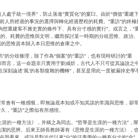
人處于統一境界”，防止落進“實質化”的窠臼。由於“價值”重建
乎前人所經過的事況的選擇與轉化經過歷程的耗費。“重訪”的終極
夠想重建客不雅史實的條件下、具有分寸感的實行”。或言之，“
沿的、耗費的思惟與文明，繼而探討某一時期的分歧思惟、政治
掘的思惟資本歸入本日思惟的倉庫之中。
”的分歧條理，除了作為“個案”的“重訪”，也有現時研討的“重
教師而言，這一命題非只實用于劉咸炘，古代人不只可從其論說之
深刻論述‘風’的各類復雜的機轉”，甚至是用此一度被漏掉史學
經常會有一種感慨，即無論底本知或不知其談的常識與思惟，卻
久，“重訪”之際似有所感悟。
生涯的一種方法》，并稱之為同志。“哲學是生涯的一種方法”，
純潔的思辨。后來王師長教師著有《思惟是生涯的一種方法》，
在我看來，或許是對近代以來“分”的汗青學的一種有分寸的“合”