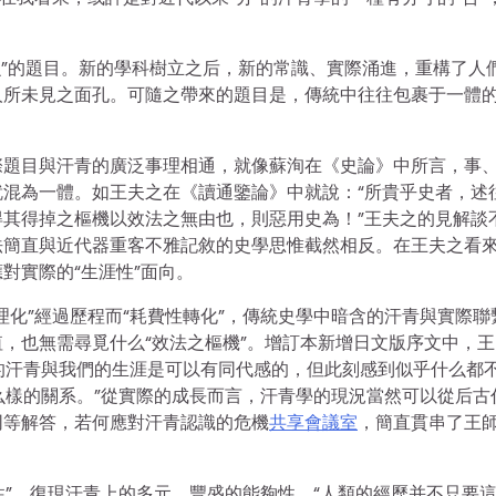
么”的題目。新的學科樹立之后，新的常識、實際涌進，重構了人
人所未見之面孔。可隨之帶來的題目是，傳統中往往包裹于一體
際題目與汗青的廣泛事理相通，就像蘇洵在《史論》中所言，事
混為一體。如王夫之在《讀通鑒論》中就說：“所貴乎史者，述
其得掉之樞機以效法之無由也，則惡用史為！”王夫之的見解談
法簡直與近代器重客不雅記敘的史學思惟截然相反。在王夫之看
對實際的“生涯性”面向。
理化”經過歷程而“耗費性轉化”，傳統史學中暗含的汗青與實際聯
，也無需尋覓什么“效法之樞機”。增訂本新增日文版序文中，王
昔的汗青與我們的生涯是可以有同代感的，但此刻感到似乎什么都
么樣的關系。”從實際的成長而言，汗青學的現況當然可以從后古
同等解答，若何應對汗青認識的危機
共享會議室
，簡直貫串了王
性”，復現汗青上的多元、豐盛的能夠性，“人類的經歷并不只要