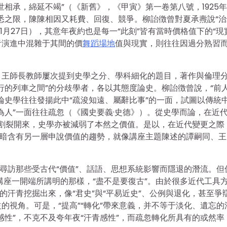
相承，綿延不竭”（《新舊》，《甲寅》第一卷第八號，1925年
熟悉之限，陳陳相因又耗費、回復、競爭。柳詒徴曾對夏承燾說“
1月27日），其意年夜約也是每一“此刻”皆有當時價格值下的“現
青演進中混雜于其間的價
舞蹈場地
值與現實，則往往因過分熟習
。王師長教師屢次提到史學之分、學科細化的題目，著作與倫理
行的列車之間”的分歧學者，各以其態度論史。柳詒徴曾說，“前
論史學往往發揚此中“疏浚知遠、屬辭比事”的一面，試圖以傳統
為人”一面往往疏忽（《國史要義·史德》）。從史學而論，在近
潔地割裂開來，史學亦被減弱了本然之價值。是以，在近代變更之際
卻暗含有另一層申說價值的趨勢，就像講座主題陳述的譚嗣同、王
，尋訪那些受古代“價值”、話語、思想系統影響而隱退的潛流。但
在講座一開端所講明的那樣，“盡不是要復古”。由於很多近代工具
的汗青挖掘出來，像“君史”與“平易近史”、公例與退化，甚至爭
的視角。可是，“提高”“轉化”帶來意義，并不等于淡化、遺忘的
感性”，不克不及夸年夜“汗青感性”，而疏忽轉化所具有的或然率