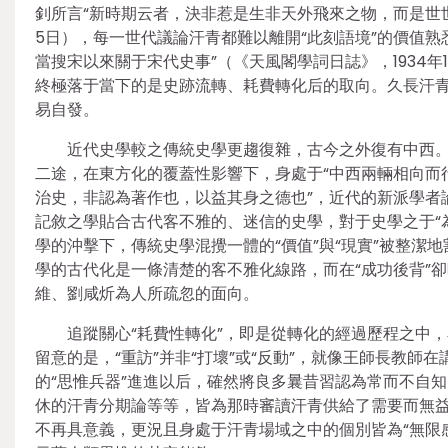
釗所言“新時期云者，決非惹是生非天外飛來之物，而是世世
5日），每一世代議論汗青都難以離開“此刻語境”的價值
當搜宋以來關于宋代史事”（《天風閣學詞日誌》，1934年1
終極落于當下的是史跡流轉、耗費轉化后的取向。久長汗
易自發。
近代史學較之傳統史學更趨復雜，古今之外復有中西
二途，在東方化的覆蓋性影響下，身處于“中西兩輛相向而
治史，非認為著作也，以益其身之德也”，近代的新派學者
記敘之學貼合古代客不雅的、迷信的史學，對于史學之于“
學的沖擊下，傳統史學混攪一體的“價值”與“現實”被整
學的古代化是一條清楚的客不雅化線路，而在“成功後背”
維、劉咸炘為人所疏忽的面向。
追蹤關心“耗費性轉化”，即是從轉化的經過歷程之中
留意的是，“重訪”并非“打壞”或“反動”，就像王師長教師
的“思惟兵器”進進以后，確然將良多曩昔習認為常而不自知
休的汗青分期論等等，皆為那時審讀汗青供給了需要而無益
不再具意義，更況且身處于汗青場域之中的個別皆為“無限