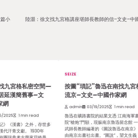
短篇小
陸灝：徐文找九宮格講座堪師長教師的信–文史–中
SEIZE
找九宮格私密空間—
按圖“瑣記”魯迅在南找九宮
居延漢簡舊事–文
流京–文史–中國作家網
家網
admin
03/19/2025
1 min read
5/2025
1 min read
魯迅在礦路書院的結業文憑 江南海軍
院“槍炮”門額，現躲南京魯迅留念館 一
記》《漢書》之外，存世多
武師長教師編著的《圖說魯迅在南京
代汗青文獻。 1930年
由南京出書社出書。“圖說”，望文生義
核團瑞典考古學家貝格曼，