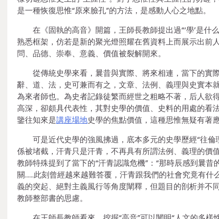
是一種恢復思惟“原來臉孔”的方法，是感動人心之地點。
在《固執的高音》開篇，王師長教師提出過“‘學’是什
熟悉框架，仿若是新的聚光燈照耀在舊資料上而展示出前
問、品德、崇奉、意義、價值被裂解開來。
從傳統史學來看，曩昔與實際、將來相連，當下的實
辭、道、法，史可兼而有之，文章、法例、義理與史實本就
為來者師也。為史者記錄徒繁而經世之粗略不著，后人欲得
高深，卻頗具代表性，其對史學的價值、史料的用處的看
鑒往知來是
講座場地
史學的焦點價值，這種思惟無疑有著應
可是近代史學的強風拂過，底本多元的史學歷經“往倫
係被堵截，汗青只是汗青，不再具有所謂法例、義理的價值
教師特殊提到了當下的“汗青認識危機”：“那時辰感到曩
關……此刻曾經越來越難答覆，汗青跟我們的社會究竟有什
義的突起、絕對主義風行等角度闡釋，但題目的剖析并不
教師整部書的思慮。
在王師長教師看來，挖掘“高音”可以闡明“人文的多樣