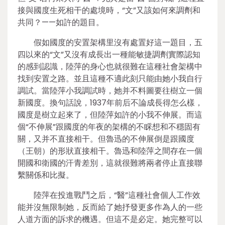
接與國度生死相干的處境時，“文”又該如何來調劑和
共同？——如許的題目。
假如國度的安置架構里沒有處置好這一題目，五
四以來的“文”又沒有成長出一種能敏捷調劑實際認知
的感到認識，陸萍的身心也就很難在這種社會架構中
找到安置之路。並且這種不適此刻只能由她小我自行
調試。當陸萍小我調試時，她并不料圖要往樹立一個
新國度。換句話說，1937年前后不論成長得怎么樣，
國度是樹立起來了，但陸萍如許的小我不伸展。而這
個“不伸展”跟國度的年夜的架構的不睬想和不穩固有
關，又并不直接相干。但魯迅的不伸展倒是跟國度
（王朝）的形狀直接相干。魯迅和陸萍之間存在一個
開國和衛國的汗青差別，這就很難將兩者停止直接聯
繫關係和比擬。
陸萍在投進戰鬥之后，“醫”這種社會個人工作效
能并沒無限制她，反而給了她抒發更多作為人的一些
人道方面的訴求的機遇。但這不是必定。她完整可以