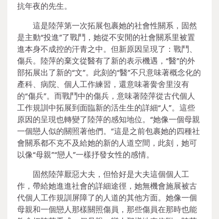
抗年夜的先生。
這是陸萍第一次拓展包裹她的社會性關系，固然
是主動“投進”了戰鬥，她從不安閒的社會關系里被置
進本身不成控的汗青之中。但新原因呈現了：戰鬥、
傷兵。陸萍的棄文從醫有了新的表示機遇，“醫”的外
部拓展出了新的“文”。此刻的“醫”不只意味著概念化的
產科、病院、個人工作練習，還意味著黌舍里沒有
的“傷兵”。而戰鬥中的傷兵，意味著陸萍從古代個人
工作規訓中拓展到面臨新的活生生的詳細“人”。這些
原因的呈現也轉變了陸萍的感知地位。“她像一個母親
一個戀人似的關照著他們。”這是之前包裹她的四種社
會關系都不克不及給她的新的人道空間，此刻，她可
以像“母親”“戀人”一樣抒發女性的感情。
固然陸萍厭惡大夫，但恰好是大夫這個個人工
作，帶給她進進社會的詳細途徑，她無機會施展被古
代個人工作規訓屏障了的人道的其他方面。她像一個
母親和一個戀人那樣關照傷員，那些傷員在那時也能