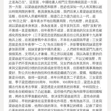
之道為己任”。這里面，中國唸書人程門立雪的傳統固是一方面，
另一方面，以梁啟超的熟悉和眼界，想必也深知一代人有其難以超
出時期局限的事理。教員康無為這般，我們后來人看梁啟超當然也
這般，但在時人所處時期里，能盡己之力盡力超出上一代，超
出“昨日之我”，最年夜水平地往戰勝局限，代代相歷，終是提高。
就以梁啟超本身來說，身為改進派，從辛亥到五四，他對“反動”的
不雅感一直是復雜的，但年夜勢不成逆，甚至連他的兒女后來也被
感化而投身此中（三子梁思忠從西點結業后任公民反動軍十九路軍
炮兵上校，在淞滬會戰中表示傑出，不幸在火線因病早逝；三女梁
思懿是燕京年夜學“一二·九”先生活動骨干，并影響發動四妹梁思寧
參加新四軍，姐妹皆參加中國共產黨）。人們經常稱羨梁門九後代
個個英杰，文理武人才兼備，而之所以能這般，我以為最主要的仍
是梁啟超可以或許超出中國封建傳統的“嚴父”，不以父權強壓，而
給孩子們不受拘束自立的充足空間。兒女們各自奔其所向，即便后
來與父親的研討標的目的甚或政管理念有異，但那種對萬事萬物的
愛好、對公共社會的熱忱和任務感是繼續乃父的，愛國、報國的血
脈是分歧的。值得一提的是，本年分辨是其二子梁思永、三女梁思
懿、季子梁思禮的120周年、110周年、100周年生日，梁思永是我
國古代有名考古學家，梁思禮是火箭體系把持專家、中科院院士，
都在各自範疇做出了凸起進獻。這些後代們赴海內留學后都回國報
效，將終生所學進獻給內陸。 飲冰室對梁啟超而言，是性命的最
后驛站，早初的豪情在這里垂垂化作尋思，惟有熱血不涼。汪老寫
梁啟超亦是這般，他用白描的筆法、年夜事記的構造，記敘了梁任
公暮年的性命狀況。盡管從祖父到他自己皆與飲冰室有緣，欽服梁