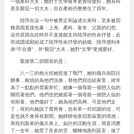
一個產科大夫，她對于文學冊本更覺得愛好，她有時
甚至厭惡一切大夫，但在產校仍整整住了四年。
陸萍在這一句中被界定和論述出來時，至多被四
種原因直接包裹：上海、產科、黌舍、父親的幻想。
這些原因在此時并不直接能支持陸萍的性命抒發，反
而或隱或顯組成了陸萍性命抒發的妨礙。陸萍感到本
身“不合適”，并“厭惡”大夫，她對“文學”更感愛好。
緊接第二節開首的是：
八一三的炮火炬她投進了戰鬥，她到傷兵病院往
辦事，耐煩的為他們洗換，替他們寫信給家里，經常
為了一點點的需索奔忙。她像一個母親一個戀人似的
關照著他們。他們也把她當著一個母親一個戀人似的
依附著。他們傷好了，她為他們高興。可是他們走
了，有的向她說了聲再會，也有來一封叩謝的信，可
是也就不會再有新聞。她靜靜地拿回那寂寞的情感，
再投到新來的傷兵身上。如許的活動生涯，簡直消磨
了一全年，她受了良多的苦，輾轉地跑到延安，做了