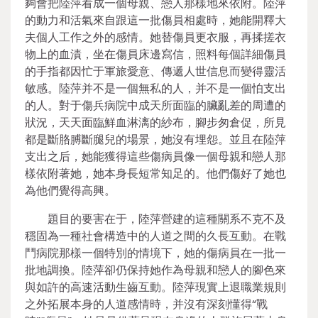
夠會把陸萍看成一個母親、戀人那樣地來依附。陸萍
的動力和活氣來自跟這一批傷員相處時，她能開釋大
夫個人工作之外的感情。她替傷員更衣服，再揉搓衣
物上的血漬，坐在傷員床邊寫信，照料每個詳細傷員
的手指都因忙于軍旅愛意、傳遞人世信息而變得靈活
敏感。陸萍并不是一個無私的人，并不是一個怕支出
的人。對于傷兵病院中成天所面臨的臟亂差的周遭的
狀況，天天面臨鮮血淋漓的紗布，腳步匆倉促，所見
都是斷胳膊斷腿兒的場景，她沒有埋怨。並且在陸萍
支出之后，她能獲得這些傷病員像一個母親和戀人那
樣依附著她，她本身長短常知足的。他們傷好了她也
為他們覺得高興。
題目的要害在于，陸萍營建的這種關系不克不及
穩固為一種社會構造中的人道之間的久長互動。在戰
鬥病院那樣一個特別的情境下，她的傷病員在一批一
批地調換。陸萍卻仍保持她作為母親和戀人的腳色來
與如許的高速活動生齒互動。陸萍現實上退職業規則
之外拓展本身的人道感情時，并沒有深刻懂得“戰