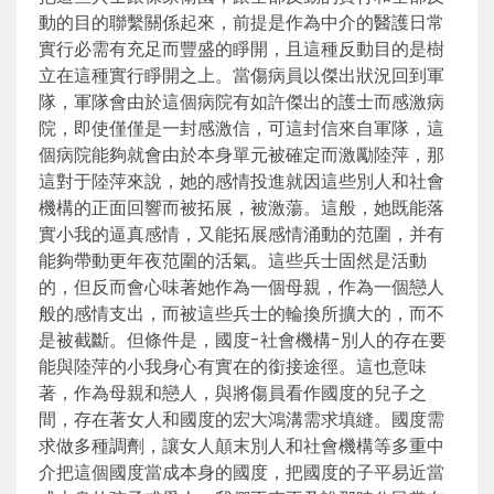
動的目的聯繫關係起來，前提是作為中介的醫護日常
實行必需有充足而豐盛的睜開，且這種反動目的是樹
立在這種實行睜開之上。當傷病員以傑出狀況回到軍
隊，軍隊會由於這個病院有如許傑出的護士而感激病
院，即使僅僅是一封感激信，可這封信來自軍隊，這
個病院能夠就會由於本身單元被確定而激勵陸萍，那
這對于陸萍來說，她的感情投進就因這些別人和社會
機構的正面回響而被拓展，被激蕩。這般，她既能落
實小我的逼真感情，又能拓展感情涌動的范圍，并有
能夠帶動更年夜范圍的活氣。這些兵士固然是活動
的，但反而會心味著她作為一個母親，作為一個戀人
般的感情支出，而被這些兵士的輪換所擴大的，而不
是被截斷。但條件是，國度-社會機構-別人的存在要
能與陸萍的小我身心有實在的銜接途徑。這也意味
著，作為母親和戀人，與將傷員看作國度的兒子之
間，存在著女人和國度的宏大鴻溝需求填縫。國度需
求做多種調劑，讓女人顛末別人和社會機構等多重中
介把這個國度當成本身的國度，把國度的子平易近當