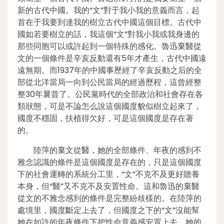
新的古代中國。我的“文”對于我小我的意義而言，起
首在于我要到達我的樹立古代中國這個目標。古代中
國如若要樹立的話，我這個“文”對我小我或我身邊的
那些同胞可以或許起到一個特殊的感化。魯迅棄醫從
文的一個條件是辛亥反動還有5年才產生，古代中國遠
遠無期。而1937年的中國事歷經了辛亥反動之后的全
部從北洋當局一向到公民當局的經過歷程，這曾經整
整30年曩昔了。公民黨時代的全部政治和社會存在各
類狀態，可是不論怎么說這個國度貌似樹立起來了，
國度不穩固，扶植得欠好，可是這個國度是存在著
的。
陸萍的棄文從醫，她的全部條件、年夜的感到不
雅念認識的條件是這個國度是存在的，只是這個國度
下的社會運轉的系統分工里，“文”不克不及更好贍養
本身，但“醫”又不克不及安置性命。這和魯迅的棄醫
從文的不雅念感到的條件是完整紛歧樣的。在陸萍的
處境里，國度斷定上去了，但國度之下的“文”沒能幫
她在如許的年夜條件下把性命意義感安置上去。她的