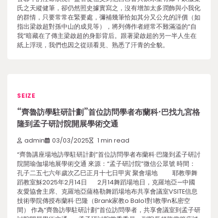
氏之天縱健筆，卻仍然照史據實寫之，沒有增加太多潤飾與小我化
的群情，只要常常在緊要處，彌補幾筆恰如其分又公允的評價（如
指出梁啟超對孫中山的成見等），將列傳作者經常不難滿溢的“自
我”暗藏在了傳主梁啟超的身影背后。跟著梁啟超的另一半人生在
紙上浮現，我們也因之從頭看見、熟悉了汗青的全貌。
SEIZE
“齊魯訪學駐研計劃”首位訪問學者布蘭科·巴找九宮格
隆到孟子研討院開展學術交通
admin
03/03/2025
1 min read
“齊魯講座場地訪學駐研計劃”首位訪問學者布蘭科·巴隆到孟子研討
院開瑜伽場地展學術交通 來源：“孟子研討院”微信公眾號 時間：
孔子二五七六年歲次乙巳正月十七日甲寅 聚會場地 耶教學舞
蹈教室穌2025年2月14日 2月14舞蹈場地日，克羅地亞—中國
友愛協會主席、克羅地亞薩格勒舞蹈場地布共享會議室VSITE信息
技術學院傳授布蘭科·巴隆（Brank家教o Balo1對1教學n私密空
間） 作為“齊魯訪學駐研計劃”首位訪問學者，共享會議室到孟子研