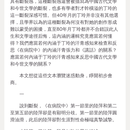
具有斷裂感，這種斷裂感還會被描寫為中國古代文學
和今世文學的斷裂，也多有學者對才幹橫溢的丁玲的
這一斷裂深感可惜。但40年月的丁玲并非沒有其他選
擇，且學界以為的這種斷裂為何沒有對她的創作形成
難以蒙受的困擾，直至80年月丁玲都并不合錯誤此人
生和文學途徑后悔，這內涵的邏輯究竟應當若何懂
得？我們應當若何內涵于丁玲的汗青感知來檢查和反
思《在病院中》的內涵汗青張力和《講話》的關系？
應當若何內涵于丁玲的汗青感知來反思中國古代文學
和今世文學的關系？
本文想從這些文本瀏覽迷惑動身，睜開初步會
商。
一
說到斷裂，《在病院中》第一節里的陸萍和第二
至第五節的陸萍卻是有顯明分歧。第一節里的陸萍圓
滑油滑，此后的陸萍卻對生涯對性命極端真摯誠摯。