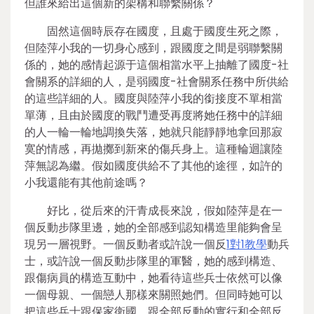
但誰來給出這個新的架構和聯繫關係？
固然這個時辰存在國度，且處于國度生死之際，
但陸萍小我的一切身心感到，跟國度之間是弱聯繫關
係的，她的感情起源于這個相當水平上抽離了國度-社
會關系的詳細的人，是弱國度-社會關系任務中所供給
的這些詳細的人。國度與陸萍小我的銜接度不單相當
單薄，且由於國度的戰鬥遭受再度將她任務中的詳細
的人一輪一輪地調換失落，她就只能靜靜地拿回那寂
寞的情感，再拋擲到新來的傷兵身上。這種輪迴讓陸
萍無認為繼。假如國度供給不了其他的途徑，如許的
小我還能有其他前途嗎？
好比，從后來的汗青成長來說，假如陸萍是在一
個反動步隊里邊，她的全部感到認知構造里能夠會呈
現另一層視野。一個反動者或許說一個反
1對1教學
動兵
士，或許說一個反動步隊里的軍醫，她的感到構造、
跟傷病員的構造互動中，她看待這些兵士依然可以像
一個母親、一個戀人那樣來關照她們。但同時她可以
把這些兵士跟保家衛國，跟全部反動的實行和全部反