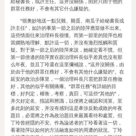
給秘書長，或許主任。這并沒關係，由於只由于他的
群眾任務好，不會有其它什么嫌疑的。
“很奧妙地送一點兒雞、雞蛋、南瓜子給秘書長或
許主任”，如許的事第一節之后的陸萍應當做不出來。
這些情面往來治理科長很懂。而第一節里的陸萍也相
當嫻熟地理解、默許這一切，并沒有激烈抵觸和質
疑。對于第一節之后的陸萍來說，她確定看不慣。但
第一節傍邊的陸萍實在跟治理科長似乎差異也沒有那
么年夜。並且丁玲還在這里彌補說，“這并沒關係，由
於由于他的群眾任務好，不會有其他什么嫌疑的”。在
延安的政治步隊里，一個治理科長只需把群眾任務做
好，其他的似乎有關痛癢。“群眾任務”有詳細的目
標，好判定，權衡，考察，責罰，可這些“其他的”，
并欠好定名、指認和辨識，以便將之確認和清算。至
多此刻的延安，并沒有感到這是牽涉反動成敗的年夜
題目，必需將之作為政治題目來嚴厲看待和處置。但
丁玲曾經隱約不安。作為論述者的丁玲看著這一切，
看著陸萍以如何的方法融進如何的周遭的狀況。丁玲