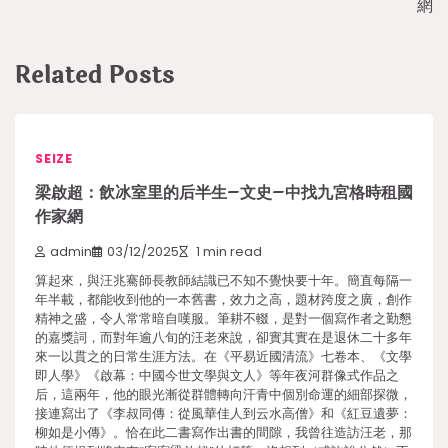
網
Related Posts
SEIZE
梁啟超：飲冰室里的后半生–文史–中找九宮格時租國
作家網
admin
03/12/2025
1 min read
算起來，與汪兆騫師長教師結識已不知不覺快要十年。簡直每隔一
年半載，都能收到他的一本舊書，效力之高，題材跨度之廣，創作
精神之盛，令人常常暗自嘆服。筆耕不輟，是對一個寫作者之勤懇
的嘉獎詞，而對年逾八旬的汪老來說，卻實其實在是退休二十多年
來一以貫之的日常生涯方法。在《平易近國清流》七卷本、《文學
即人學》《啟幕：中國今世文學與文人》等年夜河群像式作品之
后，這兩年，他的眼光漸從群體轉向汗青中個別命運的細部探微，
接連寫出了《李叔同傳：從風華佳人到云水高僧》和《紅豆遺夢：
柳如是小傳》。恰在此二書寫作出書的間隙，我曾往造訪汪老，那