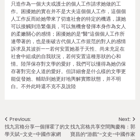
只造作為一個大夫或護士的個人工作請求她做的工
作。困擾她的實在并不是大夫這個個人工作，這個個
人工作反而給她帶來了切進社會的特定的機遇，讓她
可以接觸到浩繁傷員，可以無機會發揮本身作為女人
的柔嫩關心的感情；困擾她的是“醫”這個個人工作所
連帶著的，也是衝破古代個人工作規范的對人的感情
訴求及其波折——若何安置她基于天性、尚未充足在
社會中組成的自我狀況，若何安置這種形狀的心和
情。陸萍保存對文學的愛好，我們可以懂得為她仍保
存著對完全人道的愛好。但詳細會是什么樣的文學更
能促發她、輔助到她更好地輿解實際狀態，并不明
白。不外此時還不克不及說陸
Post
Previous:
Next:
找九宮格分享一個揮霍了的文
找九宮格共享空間陶慶梅：郭
navigation
學天賦–文史–中國作家網
寶昌的“游戲”–文史–中國作家