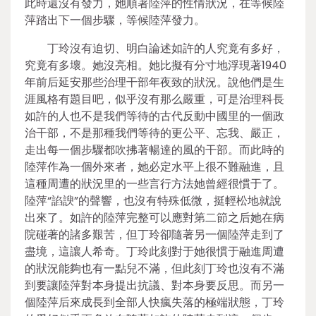
此時還沒有發力，她順著陸萍的性情狀況，在等候陸
萍踏出下一個步驟，等候陸萍發力。
丁玲沒有迫切、明白論述如許的人究竟有多好，
究竟有多壞。她沒亮相。她比擬有分寸地浮現著1940
年前后延安那些治理干部年夜致的狀況。說他們是生
涯風格有題目吧，似乎沒有那么嚴重，可是治理科長
如許的人也不是我們等待的古代反動中國里的一個政
治干部，不是那種我們等待的更公平、忘我、嚴正，
走出每一個步驟都吹拂著暢達的風的干部。而此時的
陸萍作為一個外來者，她必定水平上很不難融進，且
這種周遭的狀況里的一些言行方法她曾經很慣于了。
陸萍“諂諛”的聲響，也沒有特殊低微，挺輕松地就說
出來了。如許的陸萍完整可以應對第二節之后她在病
院碰著的諸多艱苦，但丁玲卻隨著另一個陸萍走到了
盡境，這讓人希奇。丁玲此刻對于她很慣于融進周遭
的狀況能夠也有一點兒不滿，但此刻丁玲也沒有不滿
到要讓陸萍對本身提出抗議、對本身要反思。而另一
個陸萍后來成長到全部人快瘋失落的極端狀態，丁玲