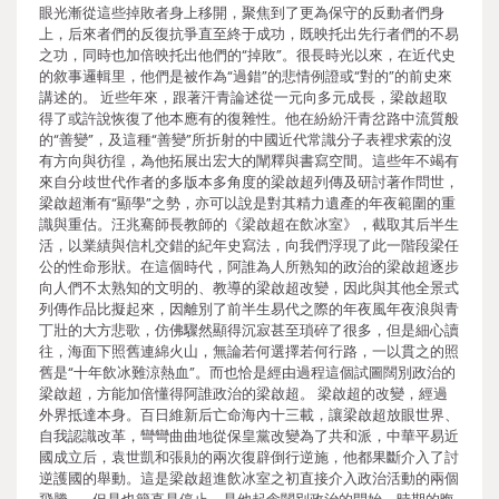
眼光漸從這些掉敗者身上移開，聚焦到了更為保守的反動者們身
上，后來者們的反復抗爭直至終于成功，既映托出先行者們的不易
之功，同時也加倍映托出他們的“掉敗”。很長時光以來，在近代史
的敘事邏輯里，他們是被作為“過錯”的悲情例證或“對的”的前史來
講述的。 近些年來，跟著汗青論述從一元向多元成長，梁啟超取
得了或許說恢復了他本應有的復雜性。他在紛紛汗青岔路中流質般
的“善變”，及這種“善變”所折射的中國近代常識分子表裡求索的沒
有方向與彷徨，為他拓展出宏大的闡釋與書寫空間。這些年不竭有
來自分歧世代作者的多版本多角度的梁啟超列傳及研討著作問世，
梁啟超漸有“顯學”之勢，亦可以說是對其精力遺產的年夜範圍的重
識與重估。汪兆騫師長教師的《梁啟超在飲冰室》，截取其后半生
活，以業績與信札交錯的紀年史寫法，向我們浮現了此一階段梁任
公的性命形狀。在這個時代，阿誰為人所熟知的政治的梁啟超逐步
向人們不太熟知的文明的、教導的梁啟超改變，因此與其他全景式
列傳作品比擬起來，因離別了前半生易代之際的年夜風年夜浪與青
丁壯的大方悲歌，仿佛驟然顯得沉寂甚至瑣碎了很多，但是細心讀
往，海面下照舊連綿火山，無論若何選擇若何行路，一以貫之的照
舊是“十年飲冰難涼熱血”。而也恰是經由過程這個試圖闊別政治的
梁啟超，方能加倍懂得阿誰政治的梁啟超。 梁啟超的改變，經過
外界抵達本身。百日維新后亡命海內十三載，讓梁啟超放眼世界、
自我認識改革，彎彎曲曲地從保皇黨改變為了共和派，中華平易近
國成立后，袁世凱和張勛的兩次復辟倒行逆施，他都果斷介入了討
逆護國的舉動。這是梁啟超進飲冰室之初直接介入政治活動的兩個