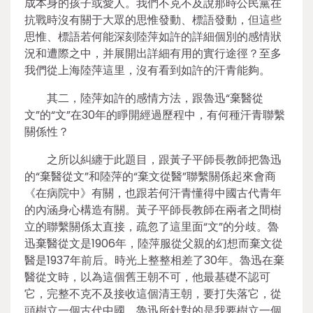
成本身的孩子或愛人。我們不克不及說那時公民黨在
抗戰時沒有關于大眾的思惟發動、標語發動，但這些
思惟、標語若何能深刻陸萍如許的詳細個別的感情狀
況和遭際之中，并展開出詳細有用的實行途徑？至多
我們從上海陸萍這里，沒有看到如許的汗青能夠。
其二，陸萍如許的感情方法，跟魯迅“棄醫從
文”的“文”在30年的睜開經過歷程中，有何種汗青聯繫
關係性？
之所以糾纏于此題目，跟黃子平師長教師把魯迅
的“棄醫從文”和陸萍的“棄文從醫”聯繫關係起來會商
《在病院中》有關，也跟若何汗青懂得中國古代青年
的內涵身心構造有關。黃子平師長教師在兩者之間樹
立的聯繫關係太直接，疏忽了這里面“文”的分歧。魯
迅棄醫從文是1906年，陸萍服從父親的幻想而棄文從
醫是1937年前后。時光上整整相差了30年。魯迅在棄
醫從文時，以為這個舊王朝不可，他最基礎不認可
它，完整不克不及接收這個清王朝，要打失落它，從
頭樹立一個古代中國。魯迅所針對的是我要樹立一個