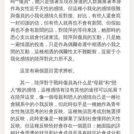
時”“傷員”，她只是借著呈現在身邊的人群施展著本身
作為女性近乎天性的感情。但這種小我化的感情很難
與傷員的小我化感情久長對接。好比，有些人還會寫
一封叩謝的信，但有些人就再也不會有新聞。但假如
再也不會有新聞的話，對陸萍的等待來說，她那時的
悉心支出就會付諸東流。陸萍與傷員的互動，只是她
一廂情愿的投進，只是作為偶爾命運中相遇的小我之
間的互動，這種相遇的偶爾性太不難斷裂，逗留于小
我化感情的陸萍對此力所不及。
這里有兩個題目需求辨析。
其一，陸萍對于戰時傷員為什么是“母親”和“戀
人”般的感情，這種感情有沒有其他的途徑可以拓展？
在陸萍這里，像一個母親和戀人的感情自己是一種社
會關系中的小我反映，但此時似乎是一種她作為青年
女性無須思考的社會反映。這種無須思考或別無選擇
的反映，此時更像是一種摒棄了深刻社會懂得的天性
反映。但這種反映恰好會存在一個題目：她面臨的詳
細社會周遭的狀況和社會成員是具有特定社會成分和