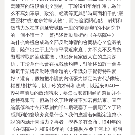
寫陸萍的這段前史？別的，丁玲1941年創作時，為什
么不寫如軍事、政治、經濟等更與那時局面相干的“嚴
重題材”或“進步前輩人物”，而把追蹤關心點、耐煩和
敏感力放在闊別延安城四十里的“剛創辦”的小病院中
的一個小護士？一篇描述反動后街的《在病院中》，
為什么終極會成為全部反動陣營的會商核心？愈甚的
是，陸萍出生于上海市平易近家庭，并不克不及背負
階層搾取的論述重擔，也沒身負家破人亡的血海深
仇，丁玲為什么會在抗戰焦灼時，對論述如許一個并
晦氣于架構反動時期命題的小常識分子覺得特殊愛
好？還有，假如把小說的內涵張力斷定為古代/傳統、
權要/對抗等，以丁玲的才幹和聰慧，以延安1940—
1941年前后的政治請求，要怎么處置開頭的題目并不
會特殊艱苦，但為什么丁玲遲遲不知若何結束、直至
編纂催稿才在距草創約半年后硬塞了一個尾巴？丁玲
感到到的窘境究竟是什么？我們應當若何斷定這篇小
說的內涵汗青張力？再者，學界多有會商，1941年的
《在病院中》和1948年的《太陽照在桑干河上》顯明