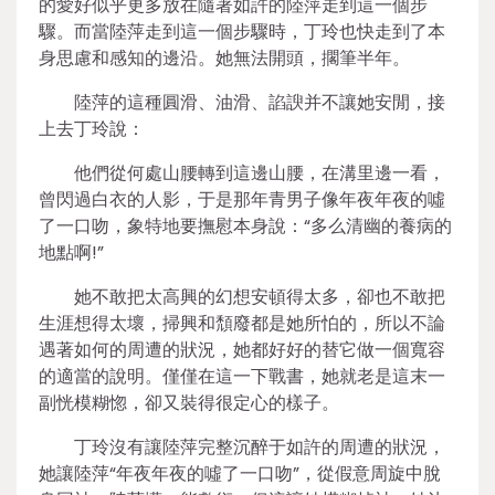
的愛好似乎更多放在隨著如許的陸萍走到這一個步
驟。而當陸萍走到這一個步驟時，丁玲也快走到了本
身思慮和感知的邊沿。她無法開頭，擱筆半年。
陸萍的這種圓滑、油滑、諂諛并不讓她安閒，接
上去丁玲說：
他們從何處山腰轉到這邊山腰，在溝里邊一看，
曾閃過白衣的人影，于是那年青男子像年夜年夜的噓
了一口吻，象特地要撫慰本身說：“多么清幽的養病的
地點啊!”
她不敢把太高興的幻想安頓得太多，卻也不敢把
生涯想得太壞，掃興和頹廢都是她所怕的，所以不論
遇著如何的周遭的狀況，她都好好的替它做一個寬容
的適當的說明。僅僅在這一下戰書，她就老是這末一
副恍模糊惚，卻又裝得很定心的樣子。
丁玲沒有讓陸萍完整沉醉于如許的周遭的狀況，
她讓陸萍“年夜年夜的噓了一口吻”，從假意周旋中脫