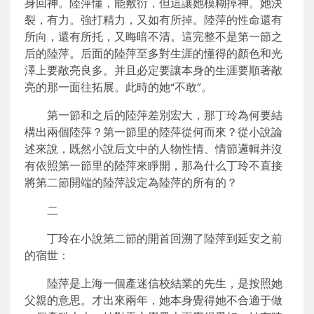
身回神。陸萍懂，能敷衍，但這讓她模糊掉神。她決
裂，有力。強打精力，又如有所掉。陸萍的性命還有
所向，還有所托，又晦暗不清。這完整不是第一節之
后的陸萍。后面的陸萍至多對生涯的懂得的顏色和光
澤上要敞亮良多。并且必定要讓本身的生涯要順著敞
亮的那一面往拓展。此時的她“不敢”。
第一節和之后的陸萍差別宏大，那丁玲為何要結
構出兩個陸萍？第一節里的陸萍從何而來？從小說論
述來說，既然小說后文中的人物性情、情節邏輯并沒
有依照第一節里的陸萍來睜開，那為什么丁玲不直接
將第二節開端的陸萍設定為陸萍的所有的？
二
丁玲在小說第二節的開首回溯了陸萍到延安之前
的宿世：
陸萍是上海一個產迷信校結業的先生，是按照她
父親的意思。才出來兩年，她本身覺得她不合適于做