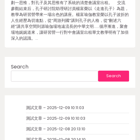
劃一思惟，對孔子及其思惟有了系統的清楚會議室出租。 交流
參觀結束后，孔子研討院助理研討員楊富榮以《走進孔子》為題，
教學為研習營帶來一場出色的講座。楊富瑜伽教室榮以孔子波折的
人生經歷為切進點，從“周游列國”講到孔子的人格，從“刪述六
經”講共享空間到源瑜伽場地遠流長的中華文明……循序漸進，聚會
場地娓娓道來，讓研習營一行對中會議室出租華文教學明有了加倍
深入的認識。…
Search
Search
測試文章 – 2025-12-09 10:11:03
測試文章 – 2025-12-09 10:10:03
測試文章 – 2025-12-08 20:13:10
測試文章 – 2025-12-08 20:14:10