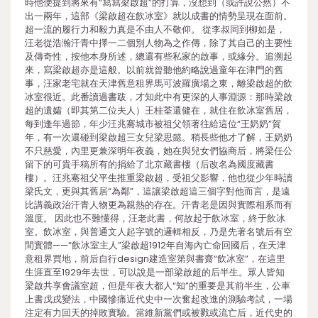
時他便提到將來有“寫寫梁啟超”的打算，沒想到（或許說公然）不
出一兩年，這部《梁啟超在飲冰室》就以成書的情勢呈現在面前。
超一流的履行力和毅力真是不由人不敬仰。 從李叔同到柳如是，
汪老從浩瀚汗青中擇一二個別人物為之作傳，除了其自己的主要性
及傳奇性，按他本身所述，總還有些私家的啟事，或緣分。追溯起
來，寫梁啟超亦是這般。以前就曾聽他約略說過童年在津門的舊
事，汪家老宅就在天津舊意租界馬可波羅廣場之東，離梁啟超的飲
冰室很近。此番讀過書跋，才知此中有更深的人事淵源：那時梁啟
超的遺孀（即其第二位夫人）王桂荃還健在，就住在飲冰室舊居，
每到逢年過節，年少汪兆騫城市被祖父領著往給這位“王奶奶”賀
年，有一次還碰到梁啟超三女兒梁思懿。稍長些他才了解，王奶奶
不只慈愛，內里更兼深明年夜義，她在與兒女們協商后，將梁任公
留下的可貴手稿所有的捐給了北京藏書樓（后改名為國度藏書
樓）。汪兆騫祖父平生推重梁啟超，受祖父影響，他也從少年時讀
梁氏文，更與其舊居“為鄰”，這讓梁啟超這三個字對他而言，是遠
比講義政治汗青人物更為親熱的存在。汗青老是因與實際相系而有
溫度。 因此也不難懂得，汪老此書，何故起于飲冰室，終于飲冰
室。飲冰室，與普通文人起字號的邏輯相反，乃是先著名號后有空
間實體——“飲冰室主人”梁啟超1912年自海內亡命回國后，在天津
意租界買地，前后自行design建造室第與書齋“飲冰室”，在這里
生涯直至1929年去世，可以說是一部梁啟超的后半生。眾人皆知
梁啟共享會議室超，但是年夜大都人“知”的重要是其前半生，公車
上書戊戌變法，中國慘痛近代史中一次奮起改進的測驗考試，一場
注定有力回天的掉敗實驗。當維新黨們或被戮或流亡后，近代史的