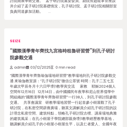
討院開展學術交通。 孟子研討院黨委委員、副院長趙龍掌管座談
并介紹了孟子研討院基礎情況，孔子研討院、孟子研討院相關部室
負責同道參加活動。 …
SEIZE
“國際漢學青年齊找九宮格時租魯研習營”到孔子研討
院參觀交通
admin
03/12/2025
0 min read
“國際漢學青年齊魯瑜伽場地研習營”教學場地到孔子研討院參觀交
通 來瑜伽教室源：“孔子研討院”微信公眾號 時間：孔子二五七五
年歲次甲辰冬月十六日甲1對1教學寅交流 家教 耶穌2024個人
空間年12月16日 12月14日，由中國國民年夜學和尼山世界儒學中
間組織的“國際漢學青年齊魯研習營”一行38人，到孔子研討院參觀
交通。 共享會議室 研教學場地習營一行起首參小樹屋觀了孔子
研討院，在私密空間辟雍廣場，聽英文講解員介紹孔子研討院的設
計理念私密空間、建筑特點，領略孔子研討院古樸、講座場地典雅
的建筑風采；在孔小樹屋子學院總部親身1對1教學經歷教學基地，
聽講解員介紹孔子的小樹屋小樹屋生平，以及仁者愛人、全國年夜