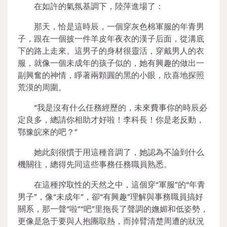
在如許的氣氛基調下，陸萍進場了：
那天，恰是這時辰，一個穿灰色棉軍服的年青男
子，跟在一個披一件羊皮年夜衣的漢子后面，從溝底
下的路上走來。這男子的身材很靈活，穿戴男人的衣
服，就像一個未成年的孩子似的，她有興趣的做出一
副興奮的神情，睜著兩顆圓的黑的小眼，欣喜地探照
荒漠的周圍。
“我是沒有什么任務經歷的，未來費事你的時辰必
定良多，總請你相助才好啦！李科長！你是老反動，
鄂豫皖來的吧？”
她此刻很慣于用這種音調了，她認為不論到什么
機關往，總得先同這些事務任務職員熟悉。
在這種搾取性的天然之中，這個穿“軍服”的“年青
男子”，像“未成年”，卻“有興趣”理解與事務職員搞好
關系，那一聲“啦”“吧”里拖長了聲調的嫵媚和低姿勢，
更像是急于要與人抱團取熱，而掉臂清楚周遭的狀況