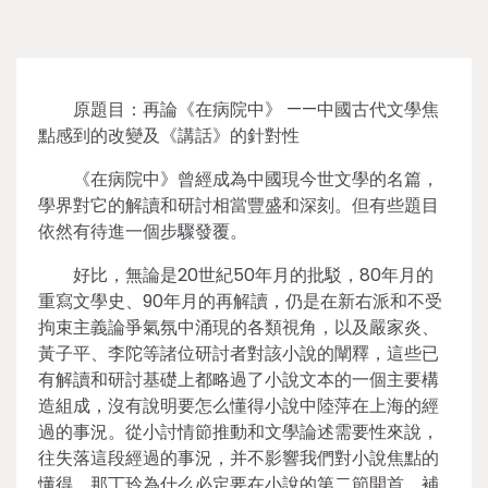
原題目：再論《在病院中》 ——中國古代文學焦
點感到的改變及《講話》的針對性
《在病院中》曾經成為中國現今世文學的名篇，
學界對它的解讀和研討相當豐盛和深刻。但有些題目
依然有待進一個步驟發覆。
好比，無論是20世紀50年月的批駁，80年月的
重寫文學史、90年月的再解讀，仍是在新右派和不受
拘束主義論爭氣氛中涌現的各類視角，以及嚴家炎、
黃子平、李陀等諸位研討者對該小說的闡釋，這些已
有解讀和研討基礎上都略過了小說文本的一個主要構
造組成，沒有說明要怎么懂得小說中陸萍在上海的經
過的事況。從小討情節推動和文學論述需要性來說，
往失落這段經過的事況，并不影響我們對小說焦點的
懂得，那丁玲為什么必定要在小說的第二節開首，補