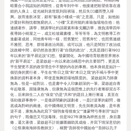
飛騰——但是也簡直是停止，是他起念闊別政治的開始。時期的晦
暗重合小我認知的局限性，從青年到中年，他接連把盼望依靠在過
錯的人身上，從光緒到袁世凱到段祺瑞，然后失，繼而墮入掃
興。故而進飲冰室，頗有“躲進小樓成一統”之意愿。只是，如他如
許愛好和熱忱都無窮的人，“小樓”又若何能約束瑜伽場地住他：他
連續著作、講學，辦講學社約請羅素和泰戈爾訪華，擔負清華四年
夜導師小樹屋之一，成立松坡藏書樓，等等等等，為文明教導工作
進獻著成就，同他青年時一樣，照舊繁忙，照舊奔忙，也照舊連續
不雅照、思考、群情著政治局面。或可以說，他只是闊別了政治或
說政權中間，卻仍然孜孜實行著“自我的政治”，尤其是踐行著1902
年以來的“新平易近說”幻想。發蒙開化、為中國培育順應世界潮水
的“新平易近”，是梁啟超一向以來政治構思中的主要部門，更是其
平生變更不居的政管理念中不變的內在的事務。他本身就是如許一
個切身的實行者，平生在“昨日之我”和“本日之我”的不竭斗爭中更
換新的資料著本身，即使是無舞蹈場地限度的。 梁啟超與乃師康
無為，恰是一組對比，也是書中令人印象頗深的一筆。梁啟超自青
年起敬慕、跟隨康無為，但康無為這個思惟上的先行者漸卻泥古不
化，后來師生二人在“保皇”仍是“共和”的題目上漸行漸遠，直至在
張勛復辟事務中，一是復辟鬧劇的謀劃者，一是討逆軍的顧問，徹
底成為對峙的兩邊。在中國傳統文明里，先生與教員為敵，是年夜
逆不道，康無為為此寫下“鴟鸮食母獍食父”“逢蒙彎弓專射羿”如許
的句子，既傷悲又可說毒辣。但是1927年康無為猝然去世，身后蕭
條，還欠著債，梁啟超不計前嫌匯錢助其成殮，并寫下情深意切的
《公祭康南海師長教師文》，稱贊“吾師視中國如命”“吾師以孔子