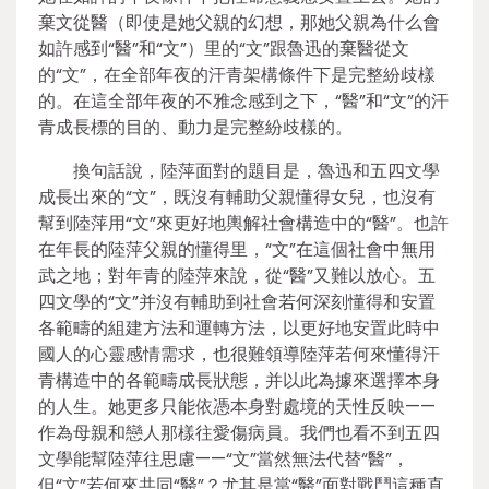
棄文從醫（即使是她父親的幻想，那她父親為什么會
如許感到“醫”和“文”）里的“文”跟魯迅的棄醫從文
的“文”，在全部年夜的汗青架構條件下是完整紛歧樣
的。在這全部年夜的不雅念感到之下，“醫”和“文”的汗
青成長標的目的、動力是完整紛歧樣的。
換句話說，陸萍面對的題目是，魯迅和五四文學
成長出來的“文”，既沒有輔助父親懂得女兒，也沒有
幫到陸萍用“文”來更好地輿解社會構造中的“醫”。也許
在年長的陸萍父親的懂得里，“文”在這個社會中無用
武之地；對年青的陸萍來說，從“醫”又難以放心。五
四文學的“文”并沒有輔助到社會若何深刻懂得和安置
各範疇的組建方法和運轉方法，以更好地安置此時中
國人的心靈感情需求，也很難領導陸萍若何來懂得汗
青構造中的各範疇成長狀態，并以此為據來選擇本身
的人生。她更多只能依憑本身對處境的天性反映——
作為母親和戀人那樣往愛傷病員。我們也看不到五四
文學能幫陸萍往思慮——“文”當然無法代替“醫”，
但“文”若何來共同“醫”？尤其是當“醫”面對戰鬥這種直