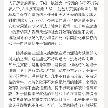
人群所需的謹嚴、仔細，以社會中慣例的“伸手不打笑
容人”的方法疾速融進人群，往抵抗“荒漠的周圍”。這
種為了保存而學會的不外分卻令人疼愛的圓滑，讓人
對此地此人心存不安。今朝我們還不了解這是不是延
安社會周遭的狀況形成了陸萍的圓滑，但丁玲在論述
中的剪切讓人覺得天然和社會對陸萍的雙重不友愛。
這種周遭的狀況的刺骨和陸萍死力以圓滑化求保存的
狀況一向延續到第一節的停止。
陸萍的這些話讓人感到她在竭力測驗考試撐開人
與人的空間。這些話也不特殊過火，沒有特殊肉麻，
甚至是實情，是稍微客套，是得體。但此時的她過于
得體，過于理解要讓出空間、給本身留后路，不像一
個不諳世事、滿腔熱忱、凡事不難責備斥責、不留退
路的青年。此時的陸萍不太像是此后的陸萍，之后的
陸萍對誰都不會說這些話。從學界既有解讀和懂得來
說，對于懂得學界聚焦的主題和丁玲在這篇小說傍邊
所要會商的及想重要浮現的題目而言，似乎把第一節
拿失落影響也不年夜。可第一節里的陸萍真的無關緊