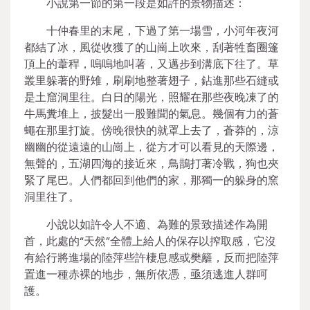
小說第一節的第一段是如許的景物描述：
十仲春里的末尾，下過了第一場雪，小河年夜河
都結了冰，風從收獲了的山崗上吹來，刮著牲畜圈篷
頂上的葦稈，嗚嗚地叫著，又邁步到溝底下往了。草
叢里躲著的野雉，刷刷地整著翅子，鉆進那些石縫或
是土窟洞里往。白日的陽光，照耀在那些夜晚凍了的
牛馬糞堆上，披髮出一股難聞的氣息。幾個有力的蒼
蠅在那里打旋。傍晚很快的就罩上去了，蒼莽的，涼
幽幽的從遠遠的山崗上，從方才可以看見的天際邊，
無聲的，五湖四海的接近來，鳥鵲打著冷戰，狗也夾
緊了尾巴。人們都回到他們的家，那獨一的躲身的窯
洞里往了。
小說以如許令人不適、為難的景致描述作為開
首，此處的“天然”全體上給人的保存以搾取感，它沒
有給行將進場的陸萍些許棲息感或樊籬，反而把陸萍
置進一種赤裸的地步，無所依憑，亟須逃進人群呵
護。