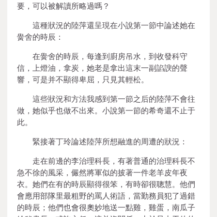
要，可以被解讀所略過嗎？
這種狀況的陸萍還呈現在小說第一節中論述她在
黌舍的時辰：
在黌舍的時辰，每逢到廚房吊水，到收發科守
信，上燈油，拿炭，她老是拿出這末一副諂諛的聲
響，可是并不顯得卑屈，只見其輕松。
這些狀況和方法我感到第一節之后的陸萍不會往
做，她似乎也做不出來。小說第一節的希奇還不止于
此。
緊接著丁玲論述陸萍所想融進的周遭的狀況：
走在前邊的李治理科長，有著普通的治理科長不
急不徐的風采，儼然將軍似的披著一件老羊皮年夜
衣。她們在有的時辰顯得很笨，有時卻很聰慧。他們
會應用部隊里最粗野的罵人術語，當勤務員犯了過錯
的時辰；他們也會很奧妙地送一點雞，雞蛋，南瓜子