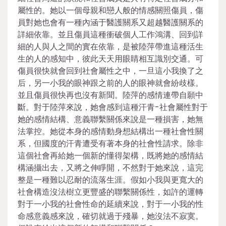
屬性的。她以一個母親和戀人般的情感關照傷員，傷
員對她也會有一種內涵于醫護關系又超越醫護關系的
詳細依靠。並且傷員這種衝破個人工作鴻溝、回到詳
細的人與人之間的實在依靠，是被陸萍帶進這種活生
生的人的感知中，彼此天天用眼睛相互識別交通。可
傷員很快就會回到社會屬性之中，一旦這小我換了之
后，另一小我的眼神跟之前的人的眼神就會紛歧樣。
並且傷員很快再也沒有新聞。陸萍的感情連帶自願中
斷。對于陸萍來說，她會感到這種汗青-社會屬性對于
她的感情結構、意義聯繫關係來說是一種損害，她無
法掌控。她從本身的感情動身想結構出一種社會性關
系，但國度的汗青遭受有著本身的社會性請求。除非
這個社會再給她一個新的懂得架構，既將她的感情結
構涵攝出去，又將之伸睜開，不然對于她來說，這完
整是一種難以忍耐的流落生涯。假如小我與更寬大的
社會構造沒法樹立更豐盛的聯繫關係性，如許的運轉
對于一小我的社會性命的延續來說，對于一小我的性
命感意義感來說，確切就過于殘暴，她沒法不寂寞。