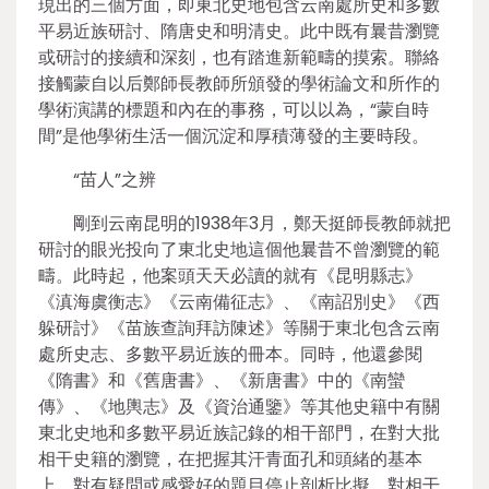
現出的三個方面，即東北史地包含云南處所史和多數
平易近族研討、隋唐史和明清史。此中既有曩昔瀏覽
或研討的接續和深刻，也有踏進新範疇的摸索。聯絡
接觸蒙自以后鄭師長教師所頒發的學術論文和所作的
學術演講的標題和內在的事務，可以以為，“蒙自時
間”是他學術生活一個沉淀和厚積薄發的主要時段。
“苗人”之辨
剛到云南昆明的1938年3月，鄭天挺師長教師就把
研討的眼光投向了東北史地這個他曩昔不曾瀏覽的範
疇。此時起，他案頭天天必讀的就有《昆明縣志》
《滇海虞衡志》《云南備征志》、《南詔別史》《西
躲研討》《苗族查詢拜訪陳述》等關于東北包含云南
處所史志、多數平易近族的冊本。同時，他還參閱
《隋書》和《舊唐書》、《新唐書》中的《南蠻
傳》、《地輿志》及《資治通鑒》等其他史籍中有關
東北史地和多數平易近族記錄的相干部門，在對大批
相干史籍的瀏覽，在把握其汗青面孔和頭緒的基本
上，對有疑問或感愛好的題目停止剖析比擬，對相干