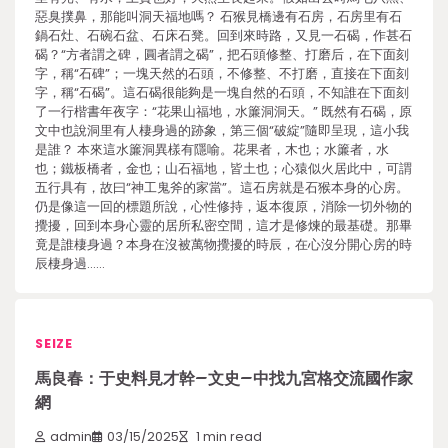
惡臭撲鼻，那能叫洞天福地嗎？ 石猴見橋邊有石房，石房里有石
鍋石灶、石碗石盆、石床石凳。回到來時路，又見一石碣，作甚石
碣？“方者謂之碑，圓者謂之碣”，把石頭修整、打磨后，在下面刻
字，稱“石碑”；一塊天然的石頭，不修整、不打磨，直接在下面刻
字，稱“石碣”。這石碣很能夠是一塊自然的石頭，不知誰在下面刻
了一行楷書年夜字：“花果山福地，水簾洞洞天。” 既然有石碣，原
文中也說洞里有人棲身過的跡象，第三個“破綻”隨即呈現，這小我
是誰？ 本來這水簾洞異樣有隱喻。花果者，木也；水簾者，水
也；鐵板橋者，金也；山石福地，皆土也；心猿似火居此中，可謂
五行具有，故曰“神工鬼斧的家當”。這石房就是石猴本身的心房。
仍是像這一回的標題所說，心性修持，返本復原，消除一切外物的
攪擾，回到本身心靈的居所私密空間，這才是修煉的最基礎。那畢
竟是誰棲身過？本身在沒被萬物攪擾的時辰，在心沒分開心房的時
辰棲身過……
SEIZE
馬良春：于史料見才幹–文史–中找九宮格交流國作家
網
admin
03/15/2025
1 min read