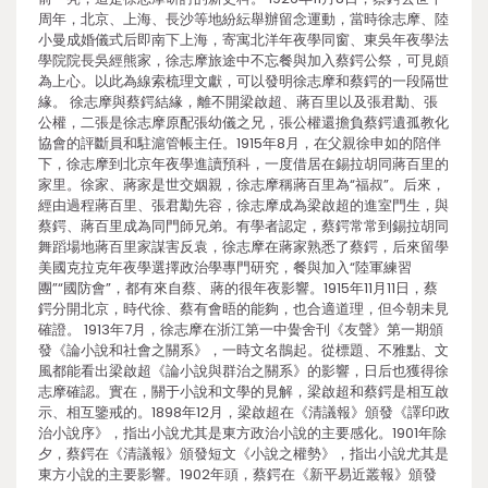
周年，北京、上海、長沙等地紛紜舉辦留念運動，當時徐志摩、陸
小曼成婚儀式后即南下上海，寄寓北洋年夜學同窗、東吳年夜學法
學院院長吳經熊家，徐志摩旅途中不忘餐與加入蔡鍔公祭，可見頗
為上心。以此為線索梳理文獻，可以發明徐志摩和蔡鍔的一段隔世
緣。 徐志摩與蔡鍔結緣，離不開梁啟超、蔣百里以及張君勱、張
公權，二張是徐志摩原配張幼儀之兄，張公權還擔負蔡鍔遺孤教化
協會的評斷員和駐滬管帳主任。1915年8月，在父親徐申如的陪伴
下，徐志摩到北京年夜學進讀預科，一度借居在錫拉胡同蔣百里的
家里。徐家、蔣家是世交姻親，徐志摩稱蔣百里為“福叔”。后來，
經由過程蔣百里、張君勱先容，徐志摩成為梁啟超的進室門生，與
蔡鍔、蔣百里成為同門師兄弟。有學者認定，蔡鍔常常到錫拉胡同
舞蹈場地蔣百里家謀害反袁，徐志摩在蔣家熟悉了蔡鍔，后來留學
美國克拉克年夜學選擇政治學專門研究，餐與加入“陸軍練習
團”“國防會”，都有來自蔡、蔣的很年夜影響。1915年11月11日，蔡
鍔分開北京，時代徐、蔡有會晤的能夠，也合適道理，但今朝未見
確證。 1913年7月，徐志摩在浙江第一中黌舍刊《友聲》第一期頒
發《論小說和社會之關系》，一時文名鵲起。從標題、不雅點、文
風都能看出梁啟超《論小說與群治之關系》的影響，日后也獲得徐
志摩確認。實在，關于小說和文學的見解，梁啟超和蔡鍔是相互啟
示、相互鑒戒的。1898年12月，梁啟超在《清議報》頒發《譯印政
治小說序》，指出小說尤其是東方政治小說的主要感化。1901年除
夕，蔡鍔在《清議報》頒發短文《小說之權勢》，指出小說尤其是
東方小說的主要影響。1902年頭，蔡鍔在《新平易近叢報》頒發