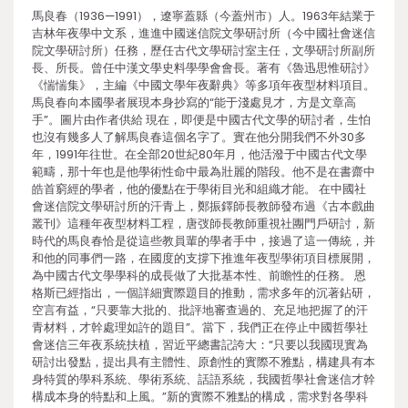
馬良春（1936—1991），遼寧蓋縣（今蓋州市）人。1963年結業于
吉林年夜學中文系，進進中國迷信院文學研討所（今中國社會迷信
院文學研討所）任務，歷任古代文學研討室主任，文學研討所副所
長、所長。曾任中漢文學史料學學會會長。著有《魯迅思惟研討》
《惴惴集》，主編《中國文學年夜辭典》等多項年夜型材料項目。
馬良春向本國學者展現本身抄寫的“能于淺處見才，方是文章高
手”。圖片由作者供給 現在，即便是中國古代文學的研討者，生怕
也沒有幾多人了解馬良春這個名字了。實在他分開我們不外30多
年，1991年往世。在全部20世紀80年月，他活潑于中國古代文學
範疇，那十年也是他學術性命中最為壯麗的階段。他不是在書齋中
皓首窮經的學者，他的優點在于學術目光和組織才能。 在中國社
會迷信院文學研討所的汗青上，鄭振鐸師長教師發布過《古本戲曲
叢刊》這種年夜型材料工程，唐弢師長教師重視社團門戶研討，新
時代的馬良春恰是從這些教員輩的學者手中，接過了這一傳統，并
和他的同事們一路，在國度的支撐下推進年夜型學術項目標展開，
為中國古代文學學科的成長做了大批基本性、前瞻性的任務。 恩
格斯已經指出，一個詳細實際題目的推動，需求多年的沉著鉆研，
空言有益，“只要靠大批的、批評地審查過的、充足地把握了的汗
青材料，才幹處理如許的題目”。當下，我們正在停止中國哲學社
會迷信三年夜系統扶植，習近平總書記誇大：“只要以我國現實為
研討出發點，提出具有主體性、原創性的實際不雅點，構建具有本
身特質的學科系統、學術系統、話語系統，我國哲學社會迷信才幹
構成本身的特點和上風。”新的實際不雅點的構成，需求對各學科