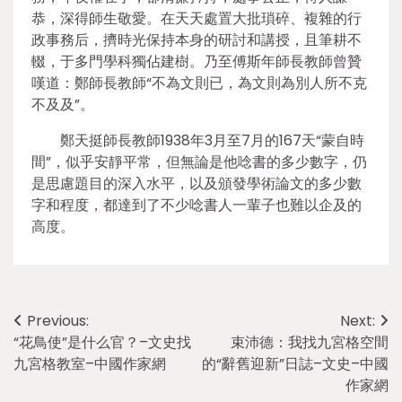
恭，深得師生敬愛。在天天處置大批瑣碎、複雜的行
政事務后，擠時光保持本身的研討和講授，且筆耕不
輟，于多門學科獨佔建樹。乃至傅斯年師長教師曾贊
嘆道：鄭師長教師“不為文則已，為文則為別人所不克
不及及”。
鄭天挺師長教師1938年3月至7月的167天“蒙自時
間”，似乎安靜平常，但無論是他唸書的多少數字，仍
是思慮題目的深入水平，以及頒發學術論文的多少數
字和程度，都達到了不少唸書人一輩子也難以企及的
高度。
Post
Previous:
Next:
“花鳥使”是什么官？–文史找
束沛德：我找九宮格空間
navigation
九宮格教室–中國作家網
的“辭舊迎新”日誌–文史–中國
作家網