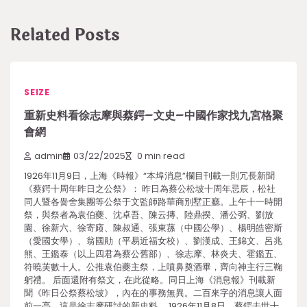
Related Posts
SEIZE
重新史料看徐志摩與蔡鍔–文史–中國作家找九宮格聚
會網
admin
03/22/2025
0 min read
1926年11月9日，上海《時報》“本埠消息”欄目刊載一則冗長新聞
《蔡鍔十周年昨日之公祭》： 昨日為蔡公松坡十周年忌辰，松社
同人暨各黌舍集團等公祭于文監師路華商別墅正廳。上午十一時開
祭，與祭者為袁伯夔、沈卓吾、陳云摶、陸鼎揆、潘公弼、劉放
園、徐新六、徐寄庼、陳叔通、張東蓀（中國公學）、楊明皓密斯
（愛國女學）、翁國勛（平易近福女校）、劉漢成、王錦文、呂兆
熊、王鑑泰（以上四君為蔡公舊部）、徐志摩、林炎夫、霍鑑五、
符曉芙數十人。公推袁伯夔主祭，上噴鼻奠酒畢，齊向神主行三鞠
躬禮。 后面還附有祭文，在此從略。同日上海《消息報》刊載新
聞《昨日公祭蔡松坡》，內在的事務無異。二百來字的消息讓人面
前一亮，這是徐志摩研討的新史料。 1926年11月8日，蔡鍔去世十