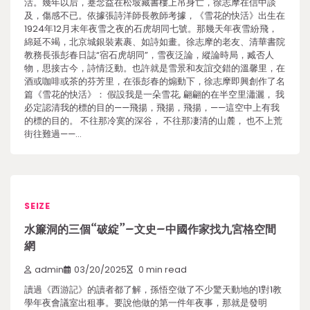
活。幾年以后，蹇念益在松坡藏書樓上吊身亡，徐志摩在信中談
及，傷感不已。依據張詩洋師長教師考據，《雪花的快活》出生在
1924年12月末年夜雪之夜的石虎胡同七號。那幾天年夜雪紛飛，
綿延不竭，北京城銀裝素裹、如詩如畫。徐志摩的老友、清華書院
教務長張彭春日誌“宿石虎胡同”，雪夜泛論，縱論時局，臧否人
物，思接古今，詩情泛動。也許就是雪景和友誼交錯的溫馨里，在
酒或咖啡或茶的芬芳里，在張彭春的煽動下，徐志摩即興創作了名
篇《雪花的快活》： 假設我是一朵雪花, 翩翩的在半空里瀟灑， 我
必定認清我的標的目的——飛揚，飛揚，飛揚，——這空中上有我
的標的目的。 不往那冷寞的深谷， 不往那凄清的山麓， 也不上荒
街往難過——…
SEIZE
水簾洞的三個“破綻”–文史–中國作家找九宮格空間
網
admin
03/20/2025
0 min read
讀過《西游記》的讀者都了解，孫悟空做了不少驚天動地的1對1教
學年夜會議室出租事。要說他做的第一件年夜事，那就是發明