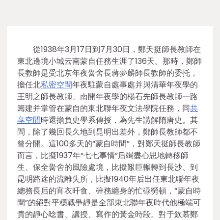
從1938年3月17日到7月30日，鄭天挺師長教師在
東北邊境小城云南蒙自任務生涯了136天。那時，鄭師
長教師是受北京年夜黌舍長蔣夢麟師長教師的委托，
擔任北
私密空間
年夜駐蒙自處事處并與清華年夜學的
王明之師長教師、南開年夜學的楊石先師長教師一路
籌建并掌管在蒙自的東北聯年夜文法學院任務，同
共
享空間
時還擔負史學系傳授，為先生講解隋唐史。其
間，除了幾回長久地到昆明出差外，鄭師長教師都不
曾分開。這100多天的“蒙自時間”，對鄭天挺師長教師
而言，比擬1937年“七七事情”后竭盡心思地轉移師
生、保全黌舍的風險處境，比擬艱巨輾轉到長沙、到
昆明路途的流離失所，比擬1940年后出任東北聯年夜
總務長后的宵衣旰食、碎務纏身的忙碌勞頓，“蒙自時
間”的絕對平穩戰爭靜是全部東北聯年夜時代他極端可
貴的靜心唸書、講授、寫作的黃金時段。對于欽慕鄭