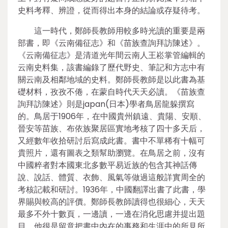
史料考釋、辨證，從而得出本身的結論或存疑待考。
這一時代，鄭師長教師用較多時光讀的重要是兩
部書，即《云南備征志》和《苗族查詢拜訪陳述》。
《云南備征志》是清道光年間云南人王崧掌管編輯的
云南史料集，該書編錄了歷代野史、筆記和方志中有
關云南及相鄰地域的史料。鄭師長教師是以此書為基
礎材料，孜孜不倦，在蒙自時代天天必讀。《苗族查
詢拜訪陳述》則是japan(日本)學者鳥居龍躲撰寫
的。鳥居于1906年，在中國貴州鎮遠、貴陽、安順、
晉安等苗族、布依族聚居區實地考核了四十多天后，
又經數年收拾研討后寫成此書。書中不單稀有十幅可
貴照片，還有圖表之類幫助瀏覽。在鳥居之前，沒有
中國粹者對本國東北多數平易近族的包含其神話傳
說、說話、體質、衣飾、風氣等做過這般詳實周全的
考核記載和研討。1936年，中國翻譯出書了此書，學
界賜與較高的評價。鄭師長教師讀得也很細心，天天
最多不外十數頁，一邊讀，一邊在消化思慮并提出題
目。他很是留意把書中內在的事務和生涯中的所見所