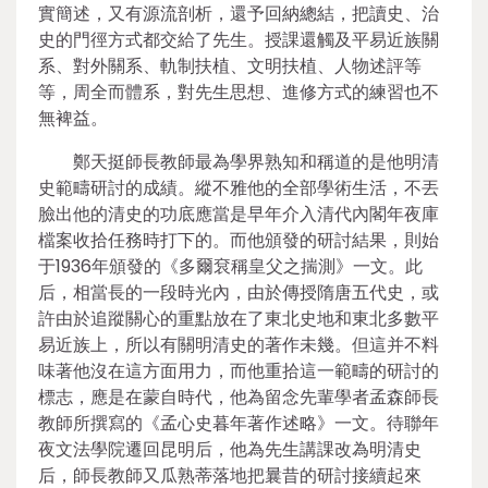
實簡述，又有源流剖析，還予回納總結，把讀史、治
史的門徑方式都交給了先生。授課還觸及平易近族關
系、對外關系、軌制扶植、文明扶植、人物述評等
等，周全而體系，對先生思想、進修方式的練習也不
無裨益。
鄭天挺師長教師最為學界熟知和稱道的是他明清
史範疇研討的成績。縱不雅他的全部學術生活，不丟
臉出他的清史的功底應當是早年介入清代內閣年夜庫
檔案收拾任務時打下的。而他頒發的研討結果，則始
于1936年頒發的《多爾袞稱皇父之揣測》一文。此
后，相當長的一段時光內，由於傳授隋唐五代史，或
許由於追蹤關心的重點放在了東北史地和東北多數平
易近族上，所以有關明清史的著作未幾。但這并不料
味著他沒在這方面用力，而他重拾這一範疇的研討的
標志，應是在蒙自時代，他為留念先輩學者孟森師長
教師所撰寫的《孟心史暮年著作述略》一文。待聯年
夜文法學院遷回昆明后，他為先生講課改為明清史
后，師長教師又瓜熟蒂落地把曩昔的研討接續起來