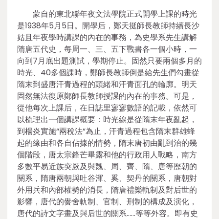
蒙自的東北聯年夜文法學院正式開學上課的時光
是1938年5月5日。開學后，鄭天挺師長教師持續長沙
姑且年夜學時講課的內在的事務，為史學系先生講解
隋唐五代史，每周一、三、五下戰書各一個小時，一
向到7月底出題測試，學期停止。固然只要兩個多月的
時光、40多個課時，鄭師長教師倒是給先生們勾畫從
隋末到盛唐汗青過程的頭緒和汗青面孔的輪廓。明天
固然無法復原鄭師長教師授課的內在的事務。可是，
從他每次上課后，在日誌里寥寥數語的記載，依然可
以梳理出一個講課概要：時光線是從隋末年夜亂起，
到楊炎實施“兩稅法”為止，汗青過程包含隋末群雄蜂
起的緣由和各自佔據的情勢，隋末唐初由亂到治的幾
個階段，唐太宗鋒芒畢露和他的行政用人戰略，南方
多數平易近族突厥及與魏、周、齊、隋、唐等歷朝的
關系，隋唐兩朝與吐谷渾、奚、契丹的關系，唐朝對
外用兵和內部權勢的消長，隋唐禮樂軌制及對后世的
影響，唐代的黌舍軌制、官制、刑制的構成及演化，
唐代的詩文字畫及與后世的關系……等等外容。即有史