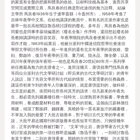
的家底有全盤的把握和體系的收拾。以材料扶植為基本，進而共享
空間完成實際立異，馬良春的任務是對此途徑的無力詮釋。 結緣
文學所 馬良春1936年生于遼寧蓋縣（今蓋州市），1958年考進了
吉林年夜學中文系。在給他講課的教員中，有有名的京派作家也是
最早一批在高校開設魯迅研討課程的廢名。多年后，馬良春為他的
同窗也是同事李葆琰編選的《廢名全集》作序時，還回想起廢名師
長教師講課時的音容笑容。 年夜學階段的馬良春便展示出不俗的
寫作才能，1963年結業后，他被分派到中國迷信院哲學社會迷信
學部文學研討所任務，統一年進所的還有北京年夜學的裴效維、欒
勛、鄭啟吟，復旦年夜學的王瑛、董乃斌、陸永品、陳全榮，以及
四川年夜學的張年夜明——他也是馬良春20世紀80年月一系列學
術任務最為無力的支撐者之一。進所沒幾天，唐弢就專門找馬良春
等四位分派到古代文學研討組（即后來的古代文學研討室）的青年
人說話，除了先容文學所和古代組的情形，布置需要的任務義務，
讓這些初來乍到的青年人印象最深的，就是唐弢提到的，做科研，
北京是好處所。依照時任所長何其芳的請求：但凡新來的年夜先
生，都必需先到藏書樓任務一段時光，以便熟習本所躲書，學會應
用材料，養成酷愛材料任務、尊敬史料的習氣。這個由汪蔚林擔任
籌建，傾瀉了鄭振鐸、錢鍾書、吳曉鈴等一眾名家血汗的藏書樓，
不單加入我的最愛了大批古籍善本，對于研討古代文學的學者來
說，大批平易近國期刊和原版冊本也長短常可貴的。只惋惜幾年
后，正常的學術任務被打斷了。 “文革”停止后，唐弢帶著古代文學
研討室成員做的第一項任務即是編纂《魯迅手冊》，一則研討魯迅
有其主要性，二則在唐弢看來，那時的古代室除了樊駿、許志英等