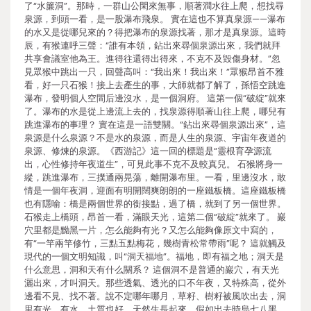
了“水簾洞”。那時，一群山公閑來無事，順著澗水往上爬，想找尋
泉源，到頭一看，是一股瀑布飛泉。 實在這也不算真泉源——瀑布
的水又是從哪兒來的？得把瀑布的泉源找著，那才是真泉源。這時
辰，有猴連呼三聲：“誰有本領，鉆出來尋個泉源出來，我們就拜
共享會議室他為王。進得往還得出得來，不克不及毀傷身材。”忽
見眾猴中跳出一只，回聲高叫：“我出來！我出來！”眾猴昂首不雅
看，好一只石猴！接上去產生的事，大師就都了解了，孫悟空跳進
瀑布，發明個人空間后邊沒水，是一個洞府。 這第一個“破綻”就來
了。瀑布的水是從上邊流上去的，找泉源得順著山往上爬，哪兒有
跳進瀑布的事理？ 實在這是一語雙關。“鉆出來尋個泉源出來”，這
泉源是什么泉源？不是水的泉源，而是人生的泉源、宇宙年夜道的
泉源、修煉的泉源。《西游記》這一回的標題是“靈根育孕源流
出，心性修持年夜道生”，可見此事不克不及較真兒。 石猴將身一
縱，跳進瀑布，三撲通兩晃蕩，離開瀑布里。一看，里邊沒水，敢
情是一個年夜洞，迎面有明開闊爽朗朗的一座鐵板橋。這座鐵板橋
也有隱喻：橋是兩個世界的銜接點，過了橋，就到了另一個世界。
石猴走上橋頭，昂首一看，滿眼天光，這第二個“破綻”就來了。 巖
穴里都是黝黑一片，怎么能夠有光？又怎么能夠像原文中寫的，
有“一竿兩竿修竹，三點五點梅花，幾樹青松常帶雨”呢？ 這就觸及
現代的一個文明知識，叫“洞天福地”。福地，即有福之地；洞天是
什么意思，洞和天有什么關系？ 這個洞不是普通的巖穴，有天光
灑出來，才叫洞天。那些透氣、透光的口不年夜，又特殊高，從外
邊看不見、找不著。說不定哪年哪月，草籽、樹籽被風吹出去，洞
里有光、有水，土質也好，天然生長起來。假如出去時烏七八黑、