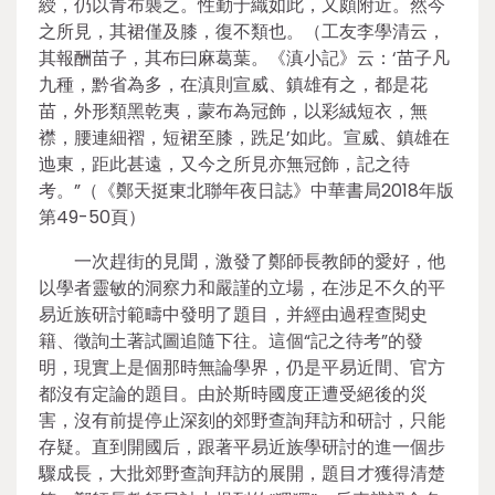
綬，仍以青布襲之。性勤于織如此，又頗附近。然今
之所見，其裙僅及膝，復不類也。（工友李學清云，
其報酬苗子，其布曰麻葛葉。《滇小記》云：‘苗子凡
九種，黔省為多，在滇則宣威、鎮雄有之，都是花
苗，外形類黑乾夷，蒙布為冠飾，以彩絨短衣，無
襟，腰連細褶，短裙至膝，跣足’如此。宣威、鎮雄在
迆東，距此甚遠，又今之所見亦無冠飾，記之待
考。”（《鄭天挺東北聯年夜日誌》中華書局2018年版
第49-50頁）
一次趕街的見聞，激發了鄭師長教師的愛好，他
以學者靈敏的洞察力和嚴謹的立場，在涉足不久的平
易近族研討範疇中發明了題目，并經由過程查閱史
籍、徵詢土著試圖追隨下往。這個“記之待考”的發
明，現實上是個那時無論學界，仍是平易近間、官方
都沒有定論的題目。由於斯時國度正遭受絕後的災
害，沒有前提停止深刻的郊野查詢拜訪和研討，只能
存疑。直到開國后，跟著平易近族學研討的進一個步
驟成長，大批郊野查詢拜訪的展開，題目才獲得清楚