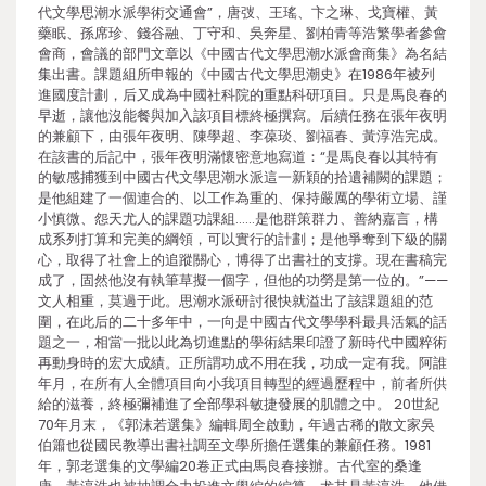
代文學思潮水派學術交通會”，唐弢、王瑤、卞之琳、戈寶權、黃
藥眠、孫席珍、錢谷融、丁守和、吳奔星、劉柏青等浩繁學者參會
會商，會議的部門文章以《中國古代文學思潮水派會商集》為名結
集出書。課題組所申報的《中國古代文學思潮史》在1986年被列
進國度計劃，后又成為中國社科院的重點科研項目。只是馬良春的
早逝，讓他沒能餐與加入該項目標終極撰寫。后續任務在張年夜明
的兼顧下，由張年夜明、陳學超、李葆琰、劉福春、黃淳浩完成。
在該書的后記中，張年夜明滿懷密意地寫道：“是馬良春以其特有
的敏感捕獲到中國古代文學思潮水派這一新穎的拾遺補闕的課題；
是他組建了一個連合的、以工作為重的、保持嚴厲的學術立場、謹
小慎微、怨天尤人的課題功課組……是他群策群力、善納嘉言，構
成系列打算和完美的綱領，可以實行的計劃；是他爭奪到下級的關
心，取得了社會上的追蹤關心，博得了出書社的支撐。現在書稿完
成了，固然他沒有執筆草擬一個字，但他的功勞是第一位的。”——
文人相重，莫過于此。思潮水派研討很快就溢出了該課題組的范
圍，在此后的二十多年中，一向是中國古代文學學科最具活氣的話
題之一，相當一批以此為切進點的學術結果印證了新時代中國粹術
再動身時的宏大成績。正所謂功成不用在我，功成一定有我。阿誰
年月，在所有人全體項目向小我項目轉型的經過歷程中，前者所供
給的滋養，終極彌補進了全部學科敏捷發展的肌體之中。 20世紀
70年月末，《郭沫若選集》編輯周全啟動，年過古稀的散文家吳
伯簫也從國民教導出書社調至文學所擔任選集的兼顧任務。1981
年，郭老選集的文學編20卷正式由馬良春接辦。古代室的桑逢