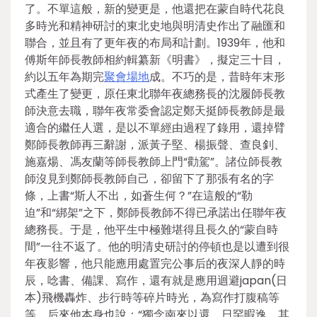
了。不單這般，新的變更是，他還把在蒙自時代花良
多時光和精神研討的東北史地與明清史作出了融匯和
聯合，並且有了更年夜的布局和計劃。1939年，他和
傅斯年師長教師相約輯纂新《明書》，擬定三十目，
約以五年為期完
聚會場地
成。不巧的是，昔時年末形
式產生了變更，原任東北聯年夜總務長的沈履師長教
師決意去職，聯年夜常委會認定鄭天挺師長教師是最
適合的繼任人選，是以不單經由過程了錄用，還掉臂
鄭師長教師再三辭謝，派黃子堅、楊振聲、查良釗、
施嘉煬、馮友蘭等師長教師上門“勸駕”。諸位師長教
師沒見到鄭師長教師自己，卻留下了那張有名的字
條，上書“斯人不出，如蒼生何？”在這般的“勒
迫”和“綁架”之下，鄭師長教師不得已承諾出任聯年夜
總務長。于是，他平生中極難堪得且長久的“蒙自時
間”一往不返了。他的明清史研討的停頓也是以遭到很
年夜影響，他只能應用處置完公事后的夜深人靜的時
辰，唸書、備課、寫作，還有就是應用迴避japan(日
本)飛機轟炸、步行時等碎片時光，為寫作打腹稿等
等。后來他本身也說：“獨念南來以還，日罕暇逸，其