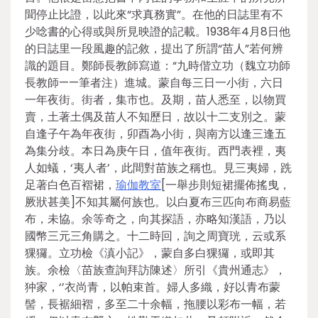
聞停止比證，以此來“求真務實”。在他的日誌里有不
少唸書的心得或與所見映證的記載。1938年4月8日他
的日誌里一段風趣的記敘，提出了所謂“苗人”若何辨
識的題目。鄭師長教師寫道：“九時偕立功（魏立功師
長教師——筆者注）進城。蒙自每三日一小街，六日
一年夜街。街者，集市也。及期，苗人悉至，以物買
賣，土著土偶及苗人不知歷日，故以十二支別之。蒙
自逢子午為年夜街，卯酉為小街，與南方以逢三逢五
為集分歧。本日為庚午日，值年夜街。西門表裡，夷
人如蟻，‘夷人者’，此間對苗族之稱也。見三夷婦，跣
足著白色百褶裙，
瑜伽教室
[一舉步則短裙擺佈搖曳，
厥狀甚美]不知其屬何族也。以白夏布三匹向布商易藍
布，未協。余等奇之，向其探語，亦略知漢語，乃以
國幣三元三角購之。十二時回，詢之周寶珖，云或系
猓玀。立功檢《滇小記》，蒙自多白猓玀，或即其
族。余檢〈苗族查詢拜訪陳述〉所引《貴州通志》，
狆家，‘’衣尚青，以帕束首。婦人多織，好以青布蒙
髻，長裾細褶，多至二十余幅，拖腰以彩布一幅，若