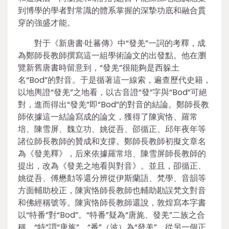
到博學的學者對常識的體系掌握的深摯功底和融合貫
穿的強盛才能。
對于《新唐書·吐蕃傳》中“發羌”一詞的考釋，成
為鄭師長教師撰寫這一組學術論文的出發點。他在瀏
覽新舊唐書時留意到，“發羌”很能夠是西躲土
名“Bod”的對音。于是循著這一線索，遍查歷代史籍，
以地輿證“發羌”之地看，以古音證“發”字與“Bod”可絕
對，進而得出“發羌”即“Bod”的對音的結論。鄭師長教
師依據這一結論寫成的論文，獲得了陳寅恪、羅常
培、陳雪屏、魏立功、姚從吾、邵循正、邱年夜年等
諸位師長教師的贊成和支撐。鄭師長教師初擬文章名
為《發羌釋》，后來依據羅常培、陳雪屏師長教師的
提出，改為《發羌之地看與對音》。並且，卲循正、
姚從吾、傅懋勣等還分辨從伊斯蘭語、梵學、音韻等
方面輔助校正，陳寅恪師長教師也輔助勘誤梵文對音
和佛經稱號等。陳寅恪師長教師還說，敦煌寫本字書
以“特番”對“Bod”。“特番”疑為“唐旄、發羌”二族之合
稱，“特”謂“唐旄”，“番”（波）為“發羌”。從另一個正