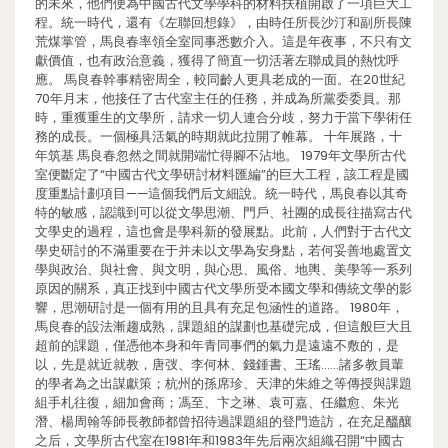
的未來，他們便為中國古代文學學科的材料扶植開啟了一項巨大工
程。統一時代，還有《左聯回想錄》，由時任所長沙汀和副所長陳
荒煤掌管，馬良春率領全室同事悉數介入。這是年夜事，不只有文
獻價值，也有政治意義，獲得了簡直一切活著左聯成員的熱忱呼
應。 馬良春幹事精密周全，較同齡人更具老成的一面。在20世紀
70年月末，他接任了古代室主任的任務，并成為所黨委委員。那
時，重獲重生的文學所，請求一切人連合分歧，努力于當下學術任
務的成長。一個極具活氣的時期就此拉開了帷幕。 十年展路，十
年筑基 馬良春忽然之間就開端忙得腳不沾地。 1979年文學所古代
室便斷定了“中國古代文學研討材料匯編”的巨大工程，該工程是國
度重點計劃項目——這個我們后文細說。統一時代，馬良春以其奇
特的敏感，認識到可以從文學思潮、門戶、社團的成長往描寫古代
文學史的過程，這也會是學科新的發展點。此前，人們對于古代文
學史研討的不滿重要在于并未以文學為安身點，若何妥善地處置文
學與政治、與社會、與文明，與心思、風俗、地輿、美學等一系列
原因的關系，真正找到中國古代文學所受本國文學和傳統文學的影
響，思潮研討是一個有用的且具有充足包涵性的道路。 1980年，
馬良春的設法漸趨成熟，課題組的謀劃也基礎完成，但這般巨大且
超前的課題，僅憑他本身和年青同事們的氣力是遠遠不敷的，是
以，先是就近就教，唐弢、李何林、錢鍾書、王瑤……諸多教員輩
的學者為之出謀獻策；杭州的孫席珍、天津的朱維之等傳授與課題
組手札往復，細加會商；馮至、卞之琳、袁可嘉、任繼愈、朱光
潛、楊周翰等師長教師都曾招待過課題組的登門造訪，在充足醞釀
之后，文學所古代室在1981年和1983年先后兩次組織召開“中國古