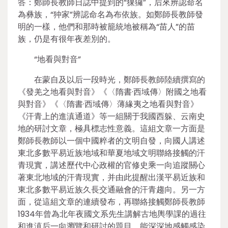
答：鄭師長教師日誌中提到的“猓玀”，后來辨認命名
為彝族，“狆家”辨認命名為布依族。如鄭師長教師發
明的一樣，他們和那時被籠統地被稱為“苗人”的苗
族，仍是有很年夜差別的。
“地看與對音”
在蒙自及以后一段時光，鄭師長教師陸續撰寫的
《發羌之地看與對音》《〈隋書·西域傳〉附國之地看
與對音》《〈隋書·西域傳〉薄緣夷之地看與對音》
《汗青上的進滇通道》等一組關于我國西躲、云南史
地的研討文章，極具標志性意義。這組文章一方面是
鄭師長教師以一個中國粹者的文明自發，向國人講述
東北多數平易近族地域和華夏地域文明聯絡接觸的汗
青現實，講述歷代中心政權的官修史乘一向追蹤關心
著東北地域的汗青現實，并由此提醒出漢平易近族和
東北多數平易近族久長交通融會的汗青趨向。另一方
面，從這組文章的連續發布，再聯絡接觸鄭師長教師
1934年曾為北年夜國文系先生講解古地輿學課的過往
和進滇后一向瀏覽和研討的題目，能深深地感觸感染