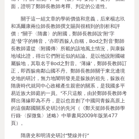
面，證明了鄭師長教師考釋、判定的公道性。
關于這一組文章的學術價值和意義，后來楊志玖
和馮爾康兩位師長教師撰文賜與很精到的剖析和評
價：“關于〈隋書〉的附國，鄭師長教師說‘附’字
是‘發’字的轉音，‘亦即西躲人自稱，Bod之對音’鄭師
長教師還從〈附國傳〉所載的該地風土情況，與康躲
地域比證，得出它們附近似的結論。是以他說附國確
屬躲地，其取名于Bod之對音。‘薄緣’，鄭師長教師訂
正，即西躲南鄰山國不丹。鄭師長教師關于東北邊境
史地的研討，無力地闡明發羌是躲族的祖先，躲族在
隋唐時代就同中心政權產生親密的關系，是我國多平
易近族大師庭的一員。”不只這般，由於鄭師長教師考
釋出薄緣即為不丹，是以也首創了中國同青躲高原上
的這個鄰國關系史研討的先河（《鄭天挺師長教師學
行錄·〈探微集〉述略》中華書局2009年版第477
頁）。
隋唐史和明清史研討“雙線并行”