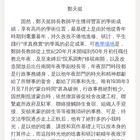
鄭天挺
固然，鄭天挺師長教師平生獲得豐富的學術成
績，享有高尚的學術位置，最基礎上是由於他從青年
時期到耄耋暮年，持久孜孜不倦地進修、研討，平生
踐行“求真務實”的學風的必定成果。可
教學場地
是，
鄭師長教師從上世紀20年月末開端到50年月初任職任
教北年夜，及至束縛后“院系調劑”移硯南開，以及改
造開放后出任南開年夜學副校長等，年夜部門時段都
是行政事務纏身，是以他年夜部門的時光和精神都獻
給了所辦事的黌舍，獻給了同事和先生。唯有1938年3
月至7月的“蒙自時間”甚為破例，行政事務絕對較少。
固然剛抵達蒙自時，依然擔當催促校舍改建工程、聯
繫處所政府及駐軍、聯絡接觸師生食宿、組織人手迎
接、安頓來蒙的師生等等複雜瑣碎的事務。可是，待
文法學院逐步走上正軌后，他有了絕對多的小我時
光，是以他的唸書、講授和寫作基礎上可以按本身的
打算停止，而這段時光他的唸書和研討範疇年夜致浮