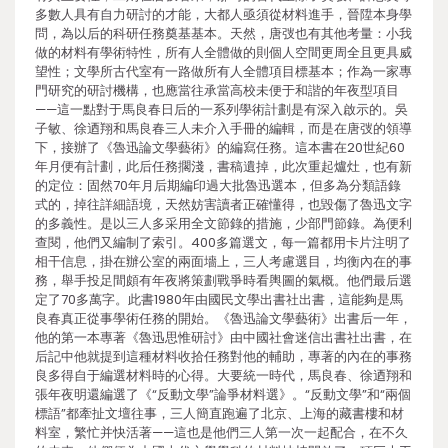
多數人具有自力研討的才能，大都人亟須從材料進手，晉陞本身學
問，為以后的科研任務奠基基本。天然，唐弢也有其他考量：小我
做的材料有學術特性，所有人全體做的則個人空間更周全且更具威
望性；文學所古代室有一路做所有人全體項目標基本；作為一家專
門研究的研討機構，也應當往承當高校未便于和諧的年夜型項目
——這一點對于馬良春日后的一系列學術計劃是有深入啟示的。吳
子敏、徐迺翔和馬良春三人未介入手冊的編輯，而是在唐弢的領導
下，接辦了《魯迅論文學藝術》的編寫任務。這本書在20世紀60
年月便有計劃，此后任務擱淺，書稿遺掉，此次重起爐灶，也有新
的定位：固然70年月后期編印過大批魯迅選本，但多為分類語錄
式的，掉往詳細語境，天然妨害讀者正確懂得，也毀傷了魯迅文字
的多義性。是以三人多采用全文節錄的措施，少部門節錄。為便利
查閱，他們又編制了索引。400多篇選文，每一篇都用卡片注明了
相干信息，掛在辦公室的兩面墻上，三人考慮選目，均衡內在的事
務，舉手投足間頗有年夜將策劃戰爭時看輿圖的氣概。他們最后選
定了70多萬字。此書1980年由國民文學出書社出書，這能夠是馬
良春真正從事學術任務的開始。《魯迅論文學藝術》出書后一年，
他的第一本專著《魯迅思惟研討》由中國社會迷信出書社出書，在
后記中他就提到這種材料收拾任務對他的輔助，專著的內在的事務
良多得自于編選材料時的心得。大要統一時代，馬良春、徐迺翔和
張年夜明還編選了《“反動文學”論爭材料選》。“反動文學”和“兩個
標語”都牽扯文壇往事，三人簡直跑遍了北京、上海的藏書樓和材
料室，繁忙并快活著——這也是他們三人第一次一起配合，在不久