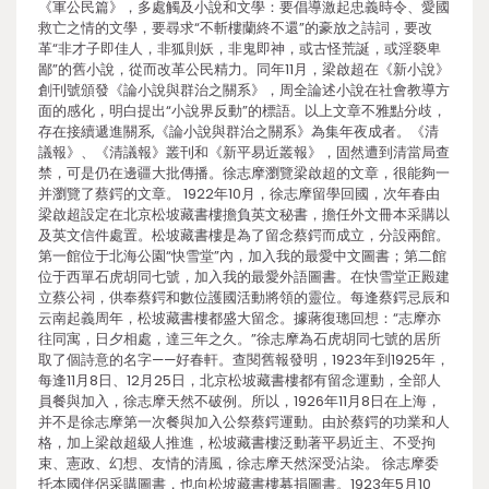
《軍公民篇》，多處觸及小說和文學：要倡導激起忠義時令、愛國
救亡之情的文學，要尋求“不斬樓蘭終不還”的豪放之詩詞，要改
革“非才子即佳人，非狐則妖，非鬼即神，或古怪荒誕，或淫褻卑
鄙”的舊小說，從而改革公民精力。同年11月，梁啟超在《新小說》
創刊號頒發《論小說與群治之關系》，周全論述小說在社會教導方
面的感化，明白提出“小說界反動”的標語。以上文章不雅點分歧，
存在接續遞進關系,《論小說與群治之關系》為集年夜成者。《清
議報》、《清議報》叢刊和《新平易近叢報》，固然遭到清當局查
禁，可是仍在邊疆大批傳播。徐志摩瀏覽梁啟超的文章，很能夠一
并瀏覽了蔡鍔的文章。 1922年10月，徐志摩留學回國，次年春由
梁啟超設定在北京松坡藏書樓擔負英文秘書，擔任外文冊本采購以
及英文信件處置。松坡藏書樓是為了留念蔡鍔而成立，分設兩館。
第一館位于北海公園“快雪堂”內，加入我的最愛中文圖書；第二館
位于西單石虎胡同七號，加入我的最愛外語圖書。在快雪堂正殿建
立蔡公祠，供奉蔡鍔和數位護國活動將領的靈位。每逢蔡鍔忌辰和
云南起義周年，松坡藏書樓都盛大留念。據蔣復璁回想：“志摩亦
往同寓，日夕相處，達三年之久。”徐志摩為石虎胡同七號的居所
取了個詩意的名字——好春軒。查閱舊報發明，1923年到1925年，
每逢11月8日、12月25日，北京松坡藏書樓都有留念運動，全部人
員餐與加入，徐志摩天然不破例。所以，1926年11月8日在上海，
并不是徐志摩第一次餐與加入公祭蔡鍔運動。由於蔡鍔的功業和人
格，加上梁啟超級人推進，松坡藏書樓泛動著平易近主、不受拘
束、憲政、幻想、友情的清風，徐志摩天然深受沾染。 徐志摩委
托本國伴侶采購圖書，也向松坡藏書樓募捐圖書。1923年5月10