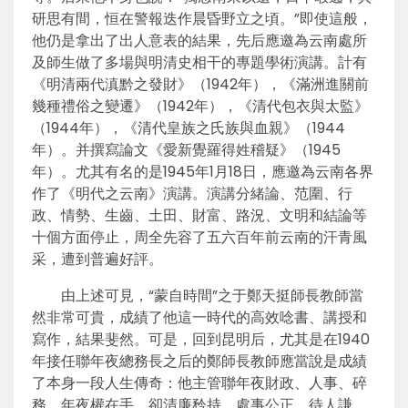
研思有間，恒在警報迭作晨昏野立之頃。”即使這般，
他仍是拿出了出人意表的結果，先后應邀為云南處所
及師生做了多場與明清史相干的專題學術演講。計有
《明清兩代滇黔之發財》（1942年），《滿洲進關前
幾種禮俗之變遷》（1942年），《清代包衣與太監》
（1944年），《清代皇族之氏族與血親》（1944
年）。并撰寫論文《愛新覺羅得姓稽疑》（1945
年）。尤其有名的是1945年1月18日，應邀為云南各界
作了《明代之云南》演講。演講分緒論、范圍、行
政、情勢、生齒、土田、財富、路況、文明和結論等
十個方面停止，周全先容了五六百年前云南的汗青風
采，遭到普遍好評。
由上述可見，“蒙自時間”之于鄭天挺師長教師當
然非常可貴，成績了他這一時代的高效唸書、講授和
寫作，結果斐然。可是，回到昆明后，尤其是在1940
年接任聯年夜總務長之后的鄭師長教師應當說是成績
了本身一段人生傳奇：他主管聯年夜財政、人事、碎
務，年夜權在手，卻清廉矜持，處事公正，待人謙