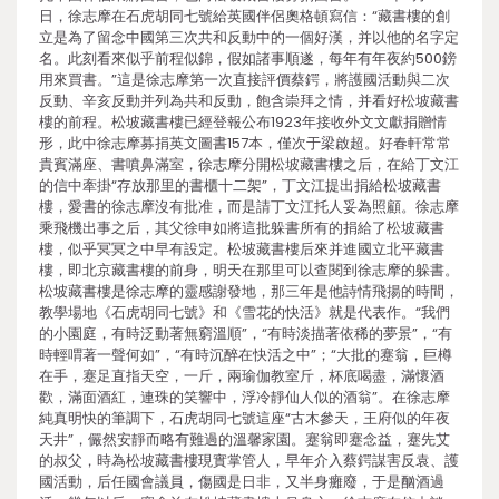
日，徐志摩在石虎胡同七號給英國伴侶奧格頓寫信：“藏書樓的創
立是為了留念中國第三次共和反動中的一個好漢，并以他的名字定
名。此刻看來似乎前程似錦，假如諸事順遂，每年有年夜約500鎊
用來買書。”這是徐志摩第一次直接評價蔡鍔，將護國活動與二次
反動、辛亥反動并列為共和反動，飽含崇拜之情，并看好松坡藏書
樓的前程。松坡藏書樓已經登報公布1923年接收外文文獻捐贈情
形，此中徐志摩募捐英文圖書157本，僅次于梁啟超。好春軒常常
貴賓滿座、書噴鼻滿室，徐志摩分開松坡藏書樓之后，在給丁文江
的信中牽掛“存放那里的書櫃十二架”，丁文江提出捐給松坡藏書
樓，愛書的徐志摩沒有批准，而是請丁文江托人妥為照顧。徐志摩
乘飛機出事之后，其父徐申如將這批躲書所有的捐給了松坡藏書
樓，似乎冥冥之中早有設定。松坡藏書樓后來并進國立北平藏書
樓，即北京藏書樓的前身，明天在那里可以查閱到徐志摩的躲書。
松坡藏書樓是徐志摩的靈感謝發地，那三年是他詩情飛揚的時間，
教學場地《石虎胡同七號》和《雪花的快活》就是代表作。“我們
的小園庭，有時泛動著無窮溫順”，“有時淡描著依稀的夢景”，“有
時輕喟著一聲何如”，“有時沉醉在快活之中”；“大批的蹇翁，巨樽
在手，蹇足直指天空，一斤，兩瑜伽教室斤，杯底喝盡，滿懷酒
歡，滿面酒紅，連珠的笑響中，浮冷靜仙人似的酒翁”。在徐志摩
純真明快的筆調下，石虎胡同七號這座“古木參天，王府似的年夜
天井”，儼然安靜而略有難過的溫馨家園。蹇翁即蹇念益，蹇先艾
的叔父，時為松坡藏書樓現實掌管人，早年介入蔡鍔謀害反袁、護
國活動，后任國會議員，傷國是日非，又半身癱廢，于是酗酒過