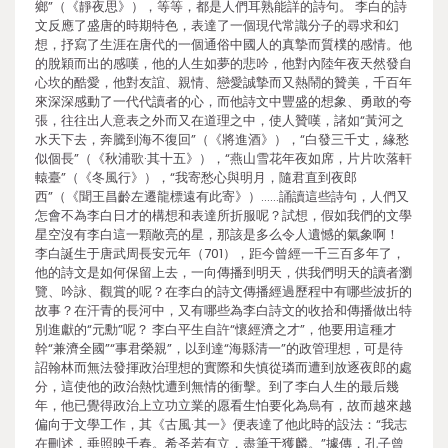
鄉”（《靜夜思》），等等，都是人們耳熟能詳的詩句。 李白的詩
文反應了盛唐的時期特色，表達了一個現代常識分子的尋求和幻
想，抒寫了生涯在唐代的一個通俗中國人的真摯而質樸的感情。他
的脫穎而出的感嘆，他的人生如夢的悲吟，他對內陸年夜天然發自
心坎的酷愛，他對友誼、親情、戀愛誠摯而又熱鬧的贊美，千百年
來深深感動了一代代讀者的心，而他詩文中豐盛的想象、勇敢的夸
張，往往出人意表之外而又在道理之中，使人贊嘆，諸如“黃河之
水天下去，奔騰到海不復回”（《將進酒》），“白發三千丈，緣愁
似個長”（《秋浦歌·其十五》），“燕山雪花年夜如席，片片吹落軒
轅臺”（《冬風行》），“我寄愁心與明月，隨君直到夜郎
西”（《聞王昌齡左遷龍標遠有此寄》）……誦讀這些詩句，人們又
怎會不為李白日才的構想和表達所折服呢？試想，假如我們的文學
星空沒有李白這一顆敞亮的星，那該是多么令人遺憾的氣象啊！
李白誕生于唐武周長安元年（701），距今曾經一千三百多年了，
他的詩文是如何保留上去，一向傳播到明天，供我們明天的讀者瀏
覽、吟詠、觀賞的呢？在李白的詩文傳播經過歷程中有哪些波折的
故事？在汗青的長河中，又有哪些為李白詩文的收拾和傳播做出特
別進獻的“元勳”呢？ 李白平生自許“懷經濟之才”，他要用這種才
幹“兼濟全國”“事君榮親”，以到達“海縣清一”的政管理想，可是待
詔翰林而無法發揮政治理想的實際和失慎從璘而遭到放逐夜郎的處
分，這使他的政治熱忱遭到無情的衝擊。到了李白人生的最后幾
年，他已覺得政治上立功立業的愿看生怕要化為烏有，故而越來越
偏向于文學工作，其《古風·其一》便表達了他此時的設法：“我志
在刪述，垂照映千春。希圣若有立，盡筆于獲麟。”據傳，孔子曾