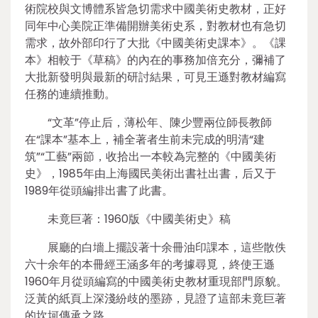
術院校與文博體系皆急切需求中國美術史教材，正好
同年中心美院正準備開辦美術史系，對教材也有急切
需求，故外部印行了大批《中國美術史課本》。《課
本》相較于《草稿》的內在的事務加倍充分，彌補了
大批新發明與最新的研討結果，可見王遜對教材編寫
任務的連續推動。
“文革”停止后，薄松年、陳少豐兩位師長教師
在“課本”基本上，補全著者生前未完成的明清“建
筑”“工藝”兩節，收拾出一本較為完整的《中國美術
史》，1985年由上海國民美術出書社出書，后又于
1989年從頭編排出書了此書。
未竟巨著：1960版《中國美術史》稿
展廳的白墻上擺設著十余冊油印課本，這些散佚
六十余年的本冊經王涵多年的考據尋覓，終使王遜
1960年月從頭編寫的中國美術史教材重現部門原貌。
泛黃的紙頁上深淺紛歧的墨跡，見證了這部未竟巨著
的坎坷傳承之路。