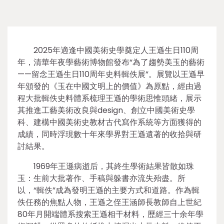
2025年適逢中國美術史學奠定人王遜生日110周
年，清華年夜學藝術博物館發布“為了趨勢美玉的藝術
——留念王遜生日110周年史料輯佚展”。展覽以王遜早
年頒發的《玉在中國文明上的價值》為原點，經由過
程大批輯佚史料體系梳理王遜的學術思惟頭緒，展示
其推進工藝美術改良與design、創立中國美術史學
科、建構中國美術史教材古代寫作系統等方面獲得的
成績，同時浮現數十年來學界對王遜遺著的收拾與研
討結果。
1969年王遜病逝后，其終生學術結果皆散如珠
玉：生前大批著作、手稿與躲書亦流失殆盡。所
以，“輯佚”成為發明王遜的主要方式和道路。作為輯
佚任務的焦點人物，王遜之侄王涵師長教師自上世紀
80年月開端體系搜索王遜相干材料，歷經三十余年學