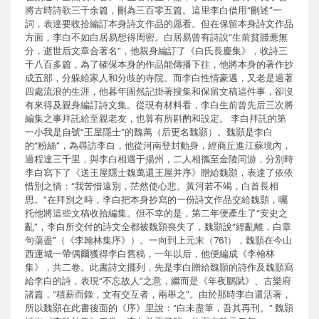
將古時詩歌三千余篇，刪為三百零五篇。這里李白借用“刪述”一
詞，表達要收拾編訂本身詩文作品的愿看。但在保留本身詩文作品
方面，李白不如白居易想得周密。白居易曾有詩說“生前貧賤應無
分，逝世后文章合著名”，他親身編訂了《白氏長慶集》，收詩三
千八百多篇，為了確保本身的作品能傳播下往，他將本身的著作抄
成五部，分躲給家人和分歧的寺院。而李白性情豪邁，又老是過著
四處流浪的生涯，他暮年固然記掛著搜集和保留文稿這件事，卻沒
有來得及親身編訂詩文集。從現有材料看，李白生前曾先后三次將
編集之事拜託給至親老友，也算有所斟酌和設定。 李白拜託的第
一小我是自號“王屋隱士”的魏萬（后更名魏顥）。魏顥是李白
的“粉絲”，為尋訪李白，他從河南登封動身，經商丘進江蘇境內，
過程達三千里，與李白相遇于揚州，二人相攜至金陵同游，分別時
李白寫下了《送王屋隱士魏萬還王屋并序》贈給魏顥，表達了依依
惜別之情：“我苦惜遠別，茫然使心悲。黃河若不竭，白首長相
思。”在拜別之時，李白把本身抄寫的一份詩文作品交給魏顥，囑
托他將這些文稿收拾編集。但不幸的是，第二年便產生了“安史之
亂”，李白所交付的詩文全都被魏顥喪失了，魏顥說“經亂離，白章
句蕩盡”（《李翰林集序》）。一向到上元末（761），魏顥在今山
西運城一帶偶爾獲得李白舊稿，一年以后，他便編成《李翰林
集》，共二卷。此書詩文擺列，先是李白贈給魏顥的詩作及魏顥寫
給李白的詩，表現“不忘故人”之意，繼而是《年夜鵬賦》、古樂府
諸篇，“積薪而錄，文有交互者，兩舉之”。由於那時李白還活著，
所以魏顥在此書後面的《序》里說：“白未盡筆，吾其再刊。” 魏顥