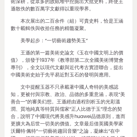
術深耕，從眾多的故紙堆中挖掘出大批史料，終使王
遜散佚的數百萬字文獻得以重現學界。
本次展出的二百余件（組）可貴史料，恰是王涵
數十載輯佚與收拾任務的精髓凝聚。
美學起步：“一切藝術趨勢美玉”
王遜的第一篇美術史論文《玉在中國文明上的價
值》，頒發于1937年《教導部第二次全國美術博覽會
專刊》，全文以現代文獻與近代考古實證聯合，提出
中國美術史始于先平易近對玉石的發明與應用。
文中提醒玉器不只承載著中國人奇特的美感認
知，更被付與宗教、政治、品德的多重意涵，表現“美
善合一”的審美幻想。王遜經由過程剖析玉的光彩溫
潤、質地純真等特質與儒家“正人比德于玉”理念的契
合，說明了中國現代將美感升huawei品德原則，進而
更擴大為后世一切美的價值。文章最后借英國美學家
沃爾特·佩特“一切藝術趨回音樂”之論，凝練出“在中