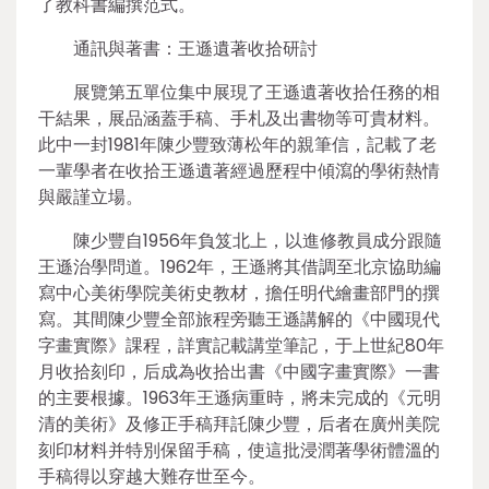
了教科書編撰范式。
通訊與著書：王遜遺著收拾研討
展覽第五單位集中展現了王遜遺著收拾任務的相
干結果，展品涵蓋手稿、手札及出書物等可貴材料。
此中一封1981年陳少豐致薄松年的親筆信，記載了老
一輩學者在收拾王遜遺著經過歷程中傾瀉的學術熱情
與嚴謹立場。
陳少豐自1956年負笈北上，以進修教員成分跟隨
王遜治學問道。1962年，王遜將其借調至北京協助編
寫中心美術學院美術史教材，擔任明代繪畫部門的撰
寫。其間陳少豐全部旅程旁聽王遜講解的《中國現代
字畫實際》課程，詳實記載講堂筆記，于上世紀80年
月收拾刻印，后成為收拾出書《中國字畫實際》一書
的主要根據。1963年王遜病重時，將未完成的《元明
清的美術》及修正手稿拜託陳少豐，后者在廣州美院
刻印材料并特別保留手稿，使這批浸潤著學術體溫的
手稿得以穿越大難存世至今。