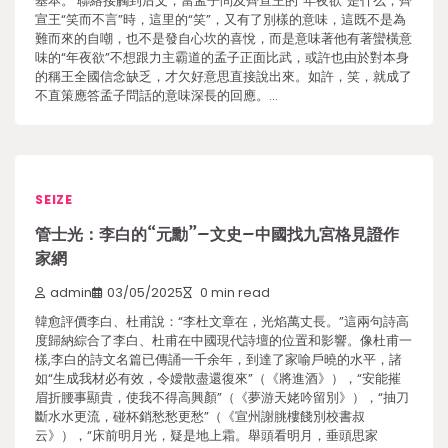
基本。 聯絡接觸到后文，當孟子問及齊宣王的“年夜欲”是什么，齊
宣王“笑而不言”時，這里的“笑”，又有了別樣的意味，這既不是為
難而來的自嘲，也不是發自心坎的喜悅，而是意味著他有著蠻橫意
味的“年夜欲”不想跟力主霸道的孟子正面比武，或許也由於對本身
的稱王全國信念缺乏，才欠好意思直接說出來。如許，笑，就成了
不直策應答孟子問話的意味深長的回應。…
SEIZE
管士光：李白的“元勳”–文史–中國找九宮格見證作
家網
admin
03/05/2025
0 min read
韓愈評價李白、杜甫說：“李杜文章在，光焰萬丈長。”這兩句詩高
度歸納綜合了李白、杜甫在中國現代詩壇的位置和影響。像杜甫一
樣,李白的詩文名篇已傳誦一千余年，到達了家喻戶曉的水平，諸
如“生成我材必有效，令嬡散盡還復來”（《將進酒》），“安能摧
眉折腰事顯貴，使我不得高興顏”（《夢游天姥吟留別》），“抽刀
斷水水更流，碰杯銷愁愁更愁”（《宣州謝朓樓餞別校書叔
云》），“床前明月光，疑是地上霜。舉頭看明月，垂頭思家