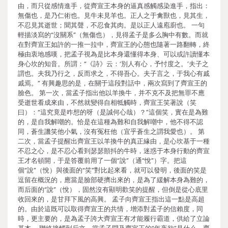
由，而只從感情進手，從齊宣王本身的逼真感觸感染進手，指出：
無傷也，是乃仁術也。見牛未見羊也。正人之于禽獸也，見其生，
不忍見其逝世；聞其聲，不忍食其肉。是以正人遠庖廚也。 一句
輕描淡寫的“沒關系”（無傷也），見得孟子是多么胸中有數。而就
在對齊宣王如許的一推一拉中，齊宣王的心態也隨著一路翻轉，終
極由衷地感嘆，把孟子視為是比本身還懂得本身、可以或許讀懂本
身心坎的知音。所謂：“《詩》云：‘別人有心，予忖度之。’夫子之
謂也。夫我乃行之，反而求之，不得吾心。夫子言之，于我心有戚
戚焉。” 有興趣思的是，在關于這段對話中，兩次寫到了齊宣王的
臉色。 第一次，當孟子指出他以羊換牛，并不克不及把無罪不應
受逝世看成來由，不然就變得自相牴觸時，齊宣王笑著說（笑
曰）：“這究竟是咋想的呀（是誠何心哉）？”這個笑，實在是為難
的，是自我解嘲的。恰是在這種為難和自我解嘲中，他不得不認
同，蒼生譏笑他小氣，沒有冤枉他（宜乎蒼生之謂我愛也）。 第
二次，當孟子提醒出齊宣王以羊換牛的真正緣由，是心坎基于一種
不忍之心，是不忍心看到瑟瑟顫抖的牛時，迷惑于本身行動的齊宣
王才名頓開，于是答覆前用了一個“說”（通“悅”）字。把這
個“說”（悅）與後面的“笑”對比起來看，就可以發明，後面的笑是
逗留在概況的，應當是臉部硬擠出來的，是為了緩解本身為難的，
而后面的“說”（悅），固然沒有顯明歡笑的提醒，但倒是從心底里
收回來的，是甘拜下風的高興。 孟子向齊宣王指出這一點是高超
的。由於這既可以取得齊宣王的共情，增添對孟子的信賴度，同
時，更主要的，是為孟子誇大齊宣王有才能履行霸道，供給了立論