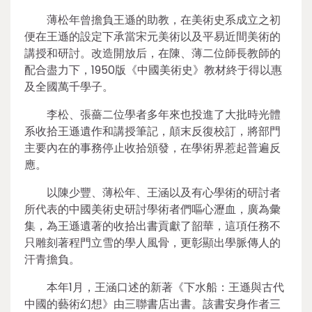
薄松年曾擔負王遜的助教，在美術史系成立之初
便在王遜的設定下承當宋元美術以及平易近間美術的
講授和研討。改造開放后，在陳、薄二位師長教師的
配合盡力下，1950版《中國美術史》教材終于得以惠
及全國萬千學子。
李松、張薔二位學者多年來也投進了大批時光體
系收拾王遜遺作和講授筆記，顛末反復校訂，將部門
主要內在的事務停止收拾頒發，在學術界惹起普遍反
應。
以陳少豐、薄松年、王涵以及有心學術的研討者
所代表的中國美術史研討學術者們嘔心瀝血，廣為彙
集，為王遜遺著的收拾出書貢獻了韶華，這項任務不
只雕刻著程門立雪的學人風骨，更彰顯出學脈傳人的
汗青擔負。
本年1月，王涵口述的新著《下水船：王遜與古代
中國的藝術幻想》由三聯書店出書。該書安身作者三