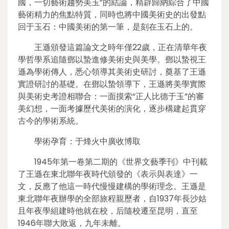
國，一切藝術趨勢美玉”的結論，精辟歸納綜合了中國
藝術精力的焦點特質，同時也將中國美術史的出發點
回于玉石：中國美術的第一筆，是刻在玉石上的。
王遜頒發這篇論文之時年僅22歲，正在清華年夜
學哲學系追隨鄧以蟄進修美術史與美學。鄧以蟄視王
遜為學術傳人，悉心領導其美術史研討，奠基了王遜
實證研討的基礎。在鄧以蟄領導下，王遜將美學實際
與美術史考證相聯合：一面摸索“正人比德于玉”的審
美幻想，一面考據歷代美術的演化，逐步構建起貫穿
古今的學術系統。
學術孕育：于烽火中廣收博取
1945年第一卷第二期的《世界文藝季刊》中刊載
了王遜在東北聯年夜時代頒發的《表示與表達》一
文，反應了他這一時代慢慢建構的學術理念。王遜是
東北聯年夜辦學的全部旅程親歷者，自1937年長沙姑
且年夜學組建時他就在校，后隨校遷至昆明，直至
1946年聯大敗返，九年未離。