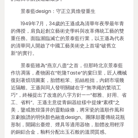
景泰藍design：守正立異煥發重生
1949年7月，34歲的王遜成為清華年夜學最年青
的傳授，肩負起創立藝術史學科與改革傳統工藝的雙
重任務。面臨瀕臨滅亡的景泰藍行業，以王遜為代表
的清華同人開啟了中國工藝美術史上首場“破舊立
新”的實行。
景泰藍雖為“燕京八盡”之首，但那時北京景泰藍
作坊凋落，產物困在“乾隆Taste”的窠臼里，匠人機械
復刻著煩瑣圖案，胎體粗笨、掐絲粗拙，內銷市場幾
近隔離。王遜與同人發明關鍵在于“無準繩的繁瑣工
巧”，終極提出了改進的八字方針——“都雅、好用、省
工、省料”。王遜主意從青銅器紋樣中提煉“素樸”之
美，鑒戒敦煌藻井的靈動線條，將宋瓷的溫順作風和
京劇臉譜的明快顏色融進design。團隊顛覆傳統花瓶
形制，開闢出臺燈、煙具等適用器物，胎體改用輕浮
的銅鋁合金，釉料分配出玉石般的溫潤質感。