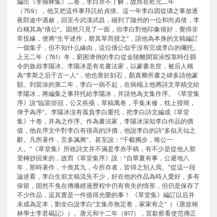
編出《李翰林集》二卷，李白并不了解，故而在乾元二年
（759），他又把這件事拜託給貞倩。這一年李白因從璘之事放逐
夜郎途中遇赦，回至今武漢武昌，碰到了隨州的一位和尚貞倩，李
白稱其為“倩公”。固然只見了一面，但李白對他印象很好，覺得非
常投緣，便將“生平述作，罄其草而授之”，請他為本身的文稿編訂
一個集子，但不知什么緣由，這位倩公似乎沒有完成李白的囑托。
上元二年（761）冬，窮困潦倒的李白從金陵離開當涂投靠時任縣
令的族叔李陽冰。李陽冰是有名書法家，以篆書名世，被后人稱
為“李斯之后千古一人”，他也善於刻石，顏真卿所書之碑多請他篆
額。到當涂的第二年，李白一病不起，在病榻上他將詩文草稿交給
李陽冰，將編集之事拜托給李陽冰，并請他為文集作序。《草堂集
序》說“臨當掛冠，公又疾亟，草稿萬卷，手集未修，枕上授簡，
俾予為序”。李陽冰沒有孤負李白重托，把李白詩文編成《草堂
集》十卷，并為之作序。作為書法家，李陽冰深知李白作品的價
值，他在序文中對李白有很高的評價，他說李白的詩“多似天仙之
辭。凡所著作，言多諷興”。甚至說：“千載獨步，唯公一
人。”《草堂集》所收詩文并不滿是李赤手稿，有不少是從他人那
里轉抄回來的，故而《草堂集序》說：“自華夏有事，公避地八
年，那時著作，十喪其九，今所存者，皆得之別人焉。”從這一段
論述看，李白生前文稿流失不少，好在他的作品為時人愛好，多有
保留，固然不免在傳播經過歷程中仍有喪失的情形，但仍是保存了
不少作品，這其實是一件值得光榮的事！ 《草堂集》編訂以后并
未成為定本，劉全白說李白“文集亦無定卷，家家有之”（《唐故翰
林學士李君碣記》）。唐元和十二年（817），宣歙察看使范傳正