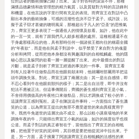
位對話者的藝術抽像凸顯了出來。 孟子對答時的滾滾不停，那種
滿懷品德豪情和政管理想的精力氣質，以及質疑對方時的言語鋒利
和機靈，在他言說的字里行間有充足的表現。而齊宣王在對話中凸
顯出本身的藝術抽像，可感的活潑性也決不亞于孟子。或許說，比
擬于孟子辯才甚健的聰明風采，那種超出于凡人的“亞圣”的思惟氣
力，齊宣王更多表現了一個通俗人的情懷及欲看。如許，他在此中
的一言一笑，就有了跟我們凡人頗多相通的處所。這種相通還不在
于身處那樣高位的他，具有那時任何一個諸侯王都向往的稱霸全國
的“年夜欲”，而是他在與孟子對談中，似乎禁受了來自對方的魂靈
分析和拷問，從而把他本身都沒有興趣識到的自相牴觸處、他的隱
秘心思以及躲閃的欲看一層一層提醒了出來。 此中最傑出的對話
片斷，就是孟子剖析了齊宣王經過的事況的一件事。 當齊宣王看
到有人拉著牛往做祭品而在他眼前顛末時，他就囑咐部屬用羊把這
頭牛調換失落。對此，齊宣王講了兩層次由：其一是出自感情，即
不忍心看到牛在他眼前顫抖的樣子；其二是出自法理，即牛并沒有
犯法不應被正法。但這事傳開后，齊國的蒼生感到齊宣王是小氣，
不舍得用價值高的年夜牲口來做祭品，所以才調換成了較小的羊，
這讓齊宣王感到冤枉。孟子在陳說這件事時，一方面指出了蒼生譏
笑的公道，以為齊宣王提出的無罪不應受逝世的來由異樣實用于
羊。既然牛免逝世的這層次由不成立，那么以較小講座場地的羊來
調換年夜的牛，只能得出齊宣王小氣的結論，如許的揣度似乎也很
公道。而孟子對話的真正睿智在于，當他指出了齊宣王的自相牴
觸，把他置于好笑的泥淖時，其目標是要把他從泥淖中拉出來。于
是，另一方面，孟子擯棄了阿誰讓齊宣王自相牴觸的法感性的來