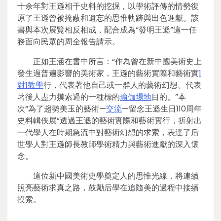
十余年對王遜相干史料的挖掘，以學術評傳的情勢復
原了王遜曾被掩蔽和遺忘的思惟軌跡與出色進獻。該
書與本次展覽相反相成，配合成為“發明王遜”這一任
務面向民眾的周全報告請示。
正如王涵在書中所言：“作為曾在新中國美術史上
發生過普遍影響的美術家，王遜的藝術實際和藝術實
1
對1教學
行，代表著他自己或一群人的藝術幻想、代表
著後人盡力摸索過的一種標的
瑜伽場地
目的。”本
次“為了趨勢美玉的藝術—
交流
—留念王遜生日110周年
史料輯佚展”透過王遜的藝術實際和藝術實行，折射出
一代學人在時期急流中對藝術幻想的求索，表達了后
世學人對王遜師長教師學術精力與藝術進獻的深入懷
念。
這位新中國美術史學奠定人的思惟光線，將連續
照亮藝術求真之路，鼓勵后學在追隨美的過程中接續
摸索。