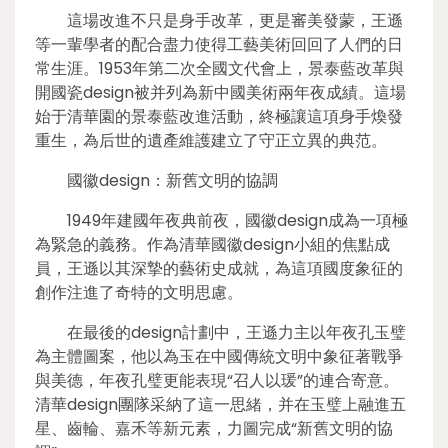
這場改進不只是身手改革，更是審美發蒙，王遜
等一輩學者的配合盡力使得工藝美術回回了人們的日
常生涯。1953年第二次全國文代會上，景泰藍改革與
開國瓷design被并列為新中國美術兩年夜成績。這場
始于清華園的景泰藍改進活動，終極讓這項身手煥發
重生，為后世的遺產維護建立了守正立異的典范。
國徽design：新舊文明的協調
1949年建國年夜典前夜，國徽design成為一項極
為緊急的義務。作為清華國徽design小組的焦點成
員，王遜以其深摯的藝術史成就，為這項國度象征的
創作注進了奇特的文明思慮。
在最後的design計劃中，王遜力主以年夜孔玉璧
為主體圖案，他以為玉在中國傳統文明中象征著戰爭
與美德，年夜孔璧更能表現“召人以瑗”的連合寄意。
清華design團隊采納了這一思緒，并在玉璧上融進五
星、齒輪、嘉禾等新元素，力圖完成“新舊文明的協