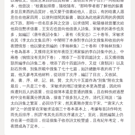
以備收支。他留意東西的品質精審，退朝后常與子侄們一同校勘冊
本，他曾說：“校書如掃塵，隨校隨有。”那時學者都了解他的躲書
多並且東西的品質好，他又樂于借書給他人，是以，有的唸書人愿
意住在他家四周，以便利借閱其躲書，聽說為此他家四周的房價因
此下跌。那時一些名臣多與之交游，以求借閱，歐陽修就曾屢次給
他寫信懇求借書，王安石也曾向他借唐人詩集。宋敏求的著作也良
多，如編訂《唐年夜詔令集》，著有《長安志》二十卷等。宋敏求
在其《李太白文集后序》中闡明了本身對李白詩文搜集和收拾的年
夜體情形：他以樂史所編的《李翰林集》二十卷和《李翰林別集》
十卷為基本，又獲得北宋初年夜臣王溥家躲的李白詩集中的上、中
兩卷（惋惜沒有見到下卷），增添了一百零四篇詩文，后又獲得魏
顥所編李白詩集二卷，增添了四十四篇詩作。又從《唐類詩》以及
刻石所傳、別集所載中搜集了七十七篇，如許總數年夜約有了千
篇。他又參考其他材料，從頭排了次序，編訂了目次，又收賦、
表、書、序、碑、記、銘、贊、文共六十五篇作為“別集”附在文集
最后，一共是三十卷。 宋敏求的增訂使樂史本更為豐盛，因此特
殊遭到后人的器重，但這個簿本還是普通的匯集，且在輯佚經過歷
程中沒有嚴厲分辨真偽，摻進了很多別人之作。清代王琦說：“論
太白詩集之繁富，必回功于宋，然其紊雜亦實出于宋。”“唐宋八大
師”之一的曾鞏在宋敏求這個三十卷本基本上，考據每首詩作時光
而先后排序，所謂“考其先后而次序遞次之”。至此，固然編製上仍
存在著一些題目，但這個集子收存詩文較豐盛，且有紀年考定，年
夜體成為了定本。…