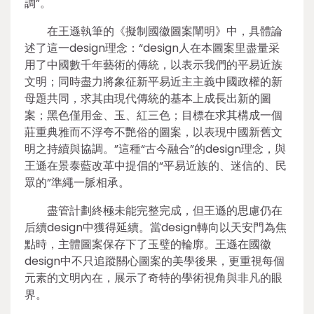
調”。
在王遜執筆的《擬制國徽圖案闡明》中，具體論
述了這一design理念：“design人在本圖案里盡量采
用了中國數千年藝術的傳統，以表示我們的平易近族
文明；同時盡力將象征新平易近主主義中國政權的新
母題共同，求其由現代傳統的基本上成長出新的圖
案；黑色僅用金、玉、紅三色；目標在求其構成一個
莊重典雅而不浮夸不艷俗的圖案，以表現中國新舊文
明之持續與協調。”這種“古今融合”的design理念，與
王遜在景泰藍改革中提倡的“平易近族的、迷信的、民
眾的”準繩一脈相承。
盡管計劃終極未能完整完成，但王遜的思慮仍在
后續design中獲得延續。當design轉向以天安門為焦
點時，主體圖案保存下了玉璧的輪廓。王遜在國徽
design中不只追蹤關心圖案的美學後果，更重視每個
元素的文明內在，展示了奇特的學術視角與非凡的眼
界。