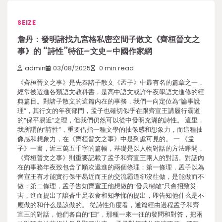
SEIZE
詹丹：發明諸找九宮格私密空間子散文《齊桓晉文之
事》的 “詩性”特征–文史–中國作家網
admin
03/08/2025
0 min read
《齊桓晉文之事》是先秦諸子散文《孟子》中最有名的篇章之一，
經常被選進各類語文教科書，是高中語文或許年夜學語文進修的經
典篇目。對諸子散文的這篇內在的事務，我們一向定位為“論事說
理”，其行文的年夜部門，孟子也確切似乎在跟齊宣王講履行霸道
的“保平易近”之理，但我們仍然可以從中發明充滿的詩性。 這里，
我所謂的“詩性”，重要借指一種文學的抽像感和想象力，而這種抽
像感和想象力，在《齊桓晉文之事》中是到處可見的。 一 《孟
子》一書，近三萬五千字的篇幅，基礎是以人物對話的方法睜開，
《齊桓晉文之事》則重要記載了孟子和齊宣王兩人的對話。對話內
在的事務年夜致包含了順次遞進的兩個條理：第一條理，孟子以為
齊宣王有才能實行保平易近而王的交流霸道卻沒往做，是能做而不
做；第二條理，孟子告知齊宣王他想做的“發兵樹敵”只會招致災
害，進而提出了讓蒼生足衣食和知孝悌的提出，即告知他什么是不
應做的和什么是該做的。 從詩性角度看，通篇經由過程孟子和齊
宣王的對話，他們各自的“曰”，那種一來一往的發問和對答，把兩