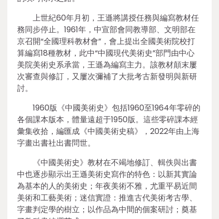
上世紀60年月初，王遜將講授任務與編寫教材任
務同步停止。1961年，中宣部會同教導部、文明部在
京召開“全國理科教材會”，會上提出全國美術院校打
算編寫18種教材，此中“中國現代美術史”部門由中心
美院美術史系承當，王遜為編寫主力。該教材顛末屢
次審查與修訂，又屢次彌補了大批考古新發明與新研
討。
1960版《中國美術史》包括1960至1964年零碎的
各個課本版本，體量遠超于1950版。這些零碎課本經
彙集收拾，編匯成《中國美術史稿》，2022年由上海
字畫出書社出書問世。
《中國美術史》教材在不竭地修訂、輯佚與出書
中也逐步顯示出王遜美術史寫作的特色：以新其實論
為基本的人的美術史；年夜美術不雅，尤重平易近間
美術和工藝美術；迷信實證：推進古代美術考古學、
字畫判定學的樹立；以作品為中間的個案研討；奠基