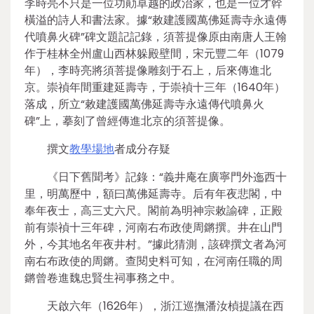
李時亮不只是一位功勛卓越的政治家，也是一位才幹
橫溢的詩人和書法家。據“敕建護國萬佛延壽寺永遠傳
代噴鼻火碑”碑文題記記錄，須菩提像原由南唐人王翰
作于桂林全州盧山西林躲殿壁間，宋元豐二年（1079
年），李時亮將須菩提像雕刻于石上，后來傳進北
京。崇禎年間重建延壽寺，于崇禎十三年（1640年）
落成，所立“敕建護國萬佛延壽寺永遠傳代噴鼻火
碑”上，摹刻了曾經傳進北京的須菩提像。
撰文
教學場地
者成分存疑
《日下舊聞考》記錄：“義井庵在廣寧門外迤西十
里，明萬歷中，額曰萬佛延壽寺。后有年夜悲閣，中
奉年夜士，高三丈六尺。閣前為明神宗敕諭碑，正殿
前有崇禎十三年碑，河南右布政使周鏘撰。井在山門
外，今其地名年夜井村。”據此猜測，該碑撰文者為河
南右布政使的周鏘。查閱史料可知，在河南任職的周
鏘曾卷進魏忠賢生祠事務之中。
天啟六年（1626年），浙江巡撫潘汝楨提議在西