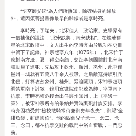
“悟空師父碑”為人們所熟知，除碑帖身的緣故
外，還因須菩提畫像最早的雕鏤者是李時亮。
李時亮，字端夫，北宋佳人，政治家。史學界有
一個抽像的說法，“北宋缺將，南宋缺相”。在燦若群
星的北宋政壇中，文人出生的李時亮由於戰功在史冊
中留下了記錄。神宗熙寧八年（1075年），北宋忙于
應對南方遼、夏，得空南顧，交趾李朝團體對北宋南
疆動員了進犯，先后攻下欽州、廉州、邕州，此中僅
邕州一城就有五萬八千余人被殺。之后敵寇持續引兵
北侵，打算攻占象州、桂州。緊迫關頭，宋神宗趙頊
調禁軍南下討敵，錄用宣徽院使郭逵為帥，率軍南下
抗擊。李時亮臨危授命出任廉州知州，上《平邊十
策》，被宋神宗所有的采納并實時調劑計謀安排。李
時亮因功受封“檢校散騎常侍兼御史年夜夫”，御賜“金
緋魚袋，封建國伯”。他的四個兒子念一、念二、念
三、念四，都在抗擊交趾的戰鬥中浴血奮戰，一門忠
義。