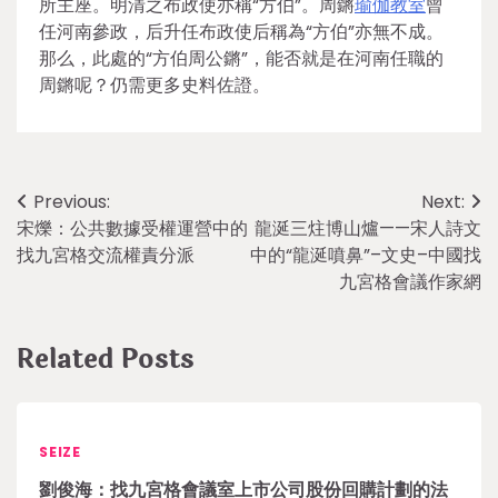
所主座。明清之布政使亦稱“方伯”。周鏘
瑜伽教室
曾
任河南參政，后升任布政使后稱為“方伯”亦無不成。
那么，此處的“方伯周公鏘”，能否就是在河南任職的
周鏘呢？仍需更多史料佐證。
Post
Previous:
Next:
宋爍：公共數據受權運營中的
龍涎三炷博山爐——宋人詩文
navigation
找九宮格交流權責分派
中的“龍涎噴鼻”–文史–中國找
九宮格會議作家網
Related Posts
SEIZE
劉俊海：找九宮格會議室上市公司股份回購計劃的法