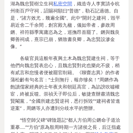
湖為魏忠賢樹立生祠
私密空間
，織造寺人李實請令杭
州衛百戶守祠，詔賜祠額曰“普德”，勒石記過德。自
是，“諸方效尤，幾遍全國”。此中“開封之建祠，毀平
易近舍二千余間，創宮殿九楹，儀如帝者，參政周
鏘、祥符縣季寓庸恣為之，巡撫昂首罷了。鏘與魏良
卿善祠成，熹宗已崩，猶致書良卿，為忠賢設滲金
像。”
各級官員這般年夜興土木為魏忠賢建生祠，等于
他們向魏忠賢表忠心，且魏忠賢對此也樂此不疲，稍
有貳言和怠慢者便被罷官削籍。《聊齋志異》的作者
蒲松齡有句名言：“士則無行，報亦慘矣！”周鏘作為
飽讀儒家經典的士年夜夫和朝廷高官，為諂諛吹噓權
宦，終被反噬。崇禎天子即位后，敏捷查辦肅清魏忠
賢閹黨，“全國所建忠賢逆祠，悉行拆毀”“建祠者皆進
逆案”，周鏘等人亦遭到分歧水平的懲辦。
“悟空師父碑”碑陰題記“都人方伯周公鏘命子道洽
重摹……”“方伯”原為殷周時期一方諸侯之長，后泛指處