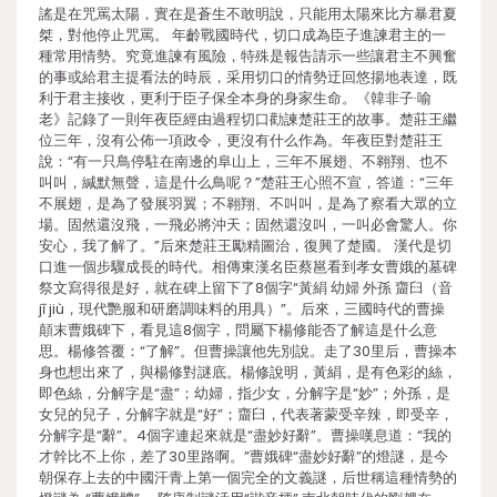
謠是在咒罵太陽，實在是蒼生不敢明說，只能用太陽來比方暴君夏
桀，對他停止咒罵。 年齡戰國時代，切口成為臣子進諫君主的一
種常用情勢。究竟進諫有風險，特殊是報告請示一些讓君主不興奮
的事或給君主提看法的時辰，采用切口的情勢迂回悠揚地表達，既
利于君主接收，更利于臣子保全本身的身家生命。《韓非子·喻
老》記錄了一則年夜臣經由過程切口勸諫楚莊王的故事。楚莊王繼
位三年，沒有公佈一項政令，更沒有什么作為。年夜臣對楚莊王
說：“有一只鳥停駐在南邊的阜山上，三年不展翅、不翱翔、也不
叫叫，緘默無聲，這是什么鳥呢？”楚莊王心照不宣，答道：“三年
不展翅，是為了發展羽翼；不翱翔、不叫叫，是為了察看大眾的立
場。固然還沒飛，一飛必將沖天；固然還沒叫，一叫必會驚人。你
安心，我了解了。”后來楚莊王勵精圖治，復興了楚國。 漢代是切
口進一個步驟成長的時代。相傳東漢名臣蔡邕看到孝女曹娥的墓碑
祭文寫得很是好，就在碑上留下了8個字“黃絹 幼婦 外孫 齏臼（音
jī jiù，現代艷服和研磨調味料的用具）”。后來，三國時代的曹操
顛末曹娥碑下，看見這8個字，問屬下楊修能否了解這是什么意
思。楊修答覆：“了解”。但曹操讓他先別說。走了30里后，曹操本
身也想出來了，與楊修對謎底。楊修說明，黃絹，是有色彩的絲，
即色絲，分解字是“盡”；幼婦，指少女，分解字是“妙”；外孫，是
女兒的兒子，分解字就是“好”；齏臼，代表著蒙受辛辣，即受辛，
分解字是“辭”。4個字連起來就是“盡妙好辭”。曹操嘆息道：“我的
才幹比不上你，差了30里路啊。”曹娥碑“盡妙好辭”的燈謎，是今
朝保存上去的中國汗青上第一個完全的文義謎，后世稱這種情勢的