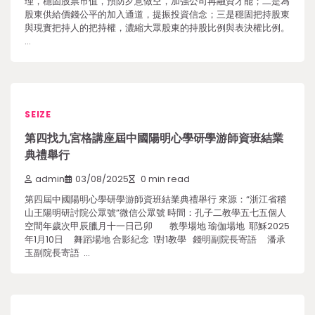
理，穩固股票市值，預防歹意做空，加強公司再融資才能；二是為
股東供給價錢公平的加入通道，提振投資信念；三是穩固把持股東
與現實把持人的把持權，濃縮大眾股東的持股比例與表決權比例。
…
SEIZE
第四找九宮格講座屆中國陽明心學研學游師資班結業
典禮舉行
admin
03/08/2025
0 min read
第四屆中國陽明心學研學游師資班結業典禮舉行 來源：“浙江省稽
山王陽明研討院公眾號”微信公眾號 時間：孔子二教學五七五個人
空間年歲次甲辰臘月十一日己卯 教學場地 瑜伽場地 耶穌2025
年1月10日 舞蹈場地 合影紀念 1對1教學 錢明副院長寄語 潘承
玉副院長寄語 …