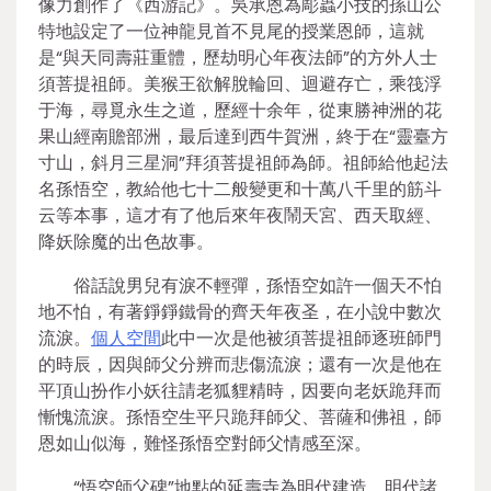
像力創作了《西游記》。吳承恩為彫蟲小技的孫山公
特地設定了一位神龍見首不見尾的授業恩師，這就
是“與天同壽莊重體，歷劫明心年夜法師”的方外人士
須菩提祖師。美猴王欲解脫輪回、迴避存亡，乘筏浮
于海，尋覓永生之道，歷經十余年，從東勝神洲的花
果山經南贍部洲，最后達到西牛賀洲，終于在“靈臺方
寸山，斜月三星洞”拜須菩提祖師為師。祖師給他起法
名孫悟空，教給他七十二般變更和十萬八千里的筋斗
云等本事，這才有了他后來年夜鬧天宮、西天取經、
降妖除魔的出色故事。
俗話說男兒有淚不輕彈，孫悟空如許一個天不怕
地不怕，有著錚錚鐵骨的齊天年夜圣，在小說中數次
流淚。
個人空間
此中一次是他被須菩提祖師逐班師門
的時辰，因與師父分辨而悲傷流淚；還有一次是他在
平頂山扮作小妖往請老狐貍精時，因要向老妖跪拜而
慚愧流淚。孫悟空生平只跪拜師父、菩薩和佛祖，師
恩如山似海，難怪孫悟空對師父情感至深。
“悟空師父碑”地點的延壽寺為明代建造。明代諸