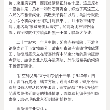
路，東距廣安門、西距盧溝橋正好各十里。這里原有
一座義井庵，后有一和尚召募資金，鍛造了高達三丈
六尺的不雅音銅像。萬歷天子得知以后，為討母親歡
心，命令將銅像送到義井庵供奉，并且撥款重建寺
院，賜名為“護國萬佛延壽寺”，閣前為明神宗敕諭
碑，殿宇樓閣住持噴鼻廚無一不備，噴鼻火茂盛。
二十世紀六十年月中期，延壽寺被撤除，不雅音
銅像寄存于市文物部分，后由年夜鐘寺古鐘博物館運
回，修復后露天立在豐臺體育中間東北角的萬佛延壽
寺原址。該像是北京現存最高峻、外型最精美的銅鑄
不雅音菩薩像。
“悟空師父碑”立于明崇禎十三年（1640年）四
月，青白石質地，螭首方座，通高4.12米，碑身邊框
線刻10條活靈活現的平眼龍，碑文記錄了明代崇禎年
間護國萬佛延壽寺的補葺情形，碑陰線刻須菩提祖師
畫像，該碑現躲北京石刻藝術博物館。
畫像源于北宋佳人