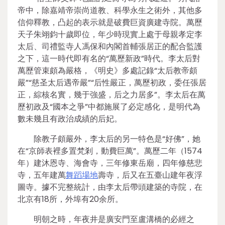
帝中，除嘉靖帝崇尚道教、科學永生之術外，其他多
信仰釋教，凸起的表示就是破費巨資廣建寺院。萬歷
天子朱翊鈞十歲即位，年少時現實上處于母親孝定李
太后、司禮監寺人馮保和內閣首輔張居正的配合監護
之下，這一時代即有名的“萬歷新政”時代。李太后對
萬歷管束頗為嚴格，《明史》多處記錄“太后教帝頗
嚴”“慈圣太后遇帝嚴”“后性嚴正，萬歷初政，委任張居
正，綜核名實，幾于強盛，后之力居多”。李太后在萬
歷初政及“國本之爭”中都施展了必定感化，是明代為
數未幾且有政治成績的后妃。
除教子頗嚴外，李太后的另一特色是“好佛”，她
在“京師表裡多置梵剎，動費巨萬”。萬歷二年（1574
年）建沐恩寺、海會寺，三年修東岳廟，四年修慈悲
寺，五年建萬
舞蹈場地
壽寺，后又在五臺山建年夜浮
圖寺。據不完整統計，由李太后帶頭建築的寺院，在
北京有18所，外埠有20余所。
明朝之時，年夜井是廣安門至盧溝橋的必經之