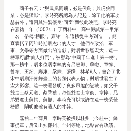
荀子有云：“與鳳凰同飛，必是俊鳥；與虎狼同
業，必是猛獸”。李時亮所認為人記起，除了他的軍功
赫赫外，還因其浩繁優良“同窗”而彼此映照。李時亮
在嘉祐二年（1057年）丁酉科中，高中殿試第一甲第
二名，俗稱“榜眼”。嘉祐二年這榜從主考到進士，簡
直囊括了阿誰時期最杰出的人才，他們在政治、軍
事、文學等方面做出的進獻，對后世影響宏大，這一
榜單可謂“仙人打鬥”，被譽為“中國千年進士第一榜”。
那一榜中，后來位居宰執的有呂惠卿、蘇轍、章惇、
曾布、王韶、鄭雍、梁燾、張躁、林希9人，會合了北
宋中后期汗青舞臺上的各類代表人物，對后世發生了
宏大影響。這一榜還發明了良多風趣的記載，如父子
雙進士蔡元道、蔡乘禧，叔侄雙進士章衡、章惇，兄
弟雙進士蘇軾、蘇轍。李時亮可以或許在這一榜榮登
榜眼，闡明他確有過人的才幹。
嘉祐二年蒲月，李時亮被授以桂州（今桂林）錄
事從軍，后又出知廉州、全州等地，地點皆有政績。