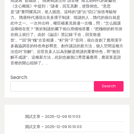
燈謎為 “曹娥體”。 隋唐制謎活用“諧音梗” 南北朝時代的劉勰在
《文心雕龍》中提到：“謎者，回互其辭，使昏倒也。”意思
是“謎”要閃耀其詞，使人困惑。這時的“謎”比“切口”加倍考驗智
力。 隋唐時代涌現出良多擅于制謎、猜謎的人，隋代的侯白就是
此中之一。一次外出時，權臣楊素見路邊一古槐，問：“怎么能讓
這棵樹在世？”善於制謎的屬下侯白滑稽地答覆：“把槐樹的籽吊掛
在樹上就行了。由於《論語》里記錄‘子在，回安敢逝
世’。”“回”與“槐”古音相通，“籽”與“子”音同，侯白首創了應用漢字
多義協調音的特色奇妙釋意、創作謎語的新方法，個人空間這種方
法也叫“別解”。后世良多人以為別解是燈謎的重要特色，即“無別
解不成謎”。這種新方法，此刻也被脫口秀普遍應用，應當算是諧
音梗的開山祖師了。…
Search
Search
測試文章 – 2025-12-09 10:11:03
測試文章 – 2025-12-09 10:10:03