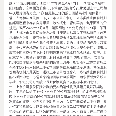
越1200億元的回購。①自2022年頭至4月22日，437家公司發布
回購預案。②中國證監會(以下簡稱“證監會”)表現“激勵上市公司加
年夜增持回購力度。”③ 但風起云涌的股份回購高潮中埋伏著市
場、品德和法令風險。不少上市公司在制訂、公布與終止回購計劃
的經過歷程中存在自覺跟風、炒作概念、背約棄義、無果而終的潛
規定。截至2022年6月6日，滬深兩地上市公司合計4741家。④可
見，大都上市公司尚未發布計劃并廣泛糾結著以下疑點題目：若不
積極發布計劃，能否會被大眾與監管者視為消極懶惰的守法違規行
動？回購計劃的法令屬性是雙方承諾，要約，抑或品德任務，甚或
處于中心灰色地帶的要約約請？股份回購能否比現金分紅更能表現
股東中間主義價值不雅？計劃過期未能完成時能否終止、暫停、順
延或變革，應否追責擔責，若何免責減責？ 除監管警示、買賣所
問詢或自律處罰等後果無限的監督工具外，監管者和證券買賣所迄
今尚未找到有用剷除上市公司回購掉信風險的法令東西。為保護股
份回購軌制的嚴厲性、遏制上市公司隨便發布、私行終止回購計劃
的不睬性沖動，必需精準辨認回購計劃的屬性，追求晉陞大眾股東
福祉、增進公司可連續成長并保護買賣平安的標本兼治之道。
一、上市公司股份回購計劃的要約約請性質及其濫用規舞蹈場地
制：平易近法維度 (一)上市公司股份回購計劃失的多元形狀與成
因 上市公司表露的股份回購計劃是公司為緩解股價嚴重低于每股
凈資產的逆境，擬在預約下訂刻日內、以特定基準價以下價錢、應
用特定預算資金，以集中競價買賣方法在二級市場購置本身股份的
初步意向與打算。回購效能有三：一是展現公司自負，停止市值治