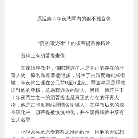
原延壽寺年夜悲閣內的銅不雅音像
“悟空師父碑”上的須菩提畫像拓片
石碑上有須菩提畫像
在原始釋教中，佛陀釋迦牟尼是真正的存在的汗
青人物，原名喬達摩·悉達多，誕生于古印度迦毗羅衛
城，年夜約生涯在公元前6至5世紀。釋迦牟尼是釋教
徒對他的尊稱，意為釋迦族的聖人。異樣，佛陀座下
十年夜門生之一的須菩提也是真正的存在的汗青人
物，他是古印度拘薩羅國舍衛城人。在釋教后來的成
長演化中，須菩提被慢慢神化，并在漢傳釋教中享有
宏大名譽。
小說家吳承恩受釋教思惟的啟示，用他的天賦想