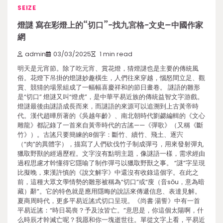
SEIZE
燈謎 寫在彩燈上的“切口”-找九宮格-文史–中國作家
網
admin
03/03/2025
1 min read
明天是元宵節。除了吃元宵、賞花燈，猜燈謎也是主要的傳統風
俗。花燈下吊掛的燈謎妙趣橫生，人們往來穿越，惱怒間立足、觀
賞、競猜的場景組成了一幅幅喜慶祥和的節日畫卷。 謎語的雛形
是“切口” 燈謎又叫“燈虎”，是中華平易近族的傳統益智文字游戲。
燈謎最後由謎語成長而來，而謎語的來源可以追溯到上古黃帝時
代。漢代趙曄所著的《吳越年齡》、南北朝時代劉勰編輯的《文心
雕龍》都記錄了一首來自黃帝時代的古謠——《彈歌》（又稱《斷
竹》）。古謠只要簡練的8個字：斷竹、續竹、飛土、逐宍
（“肉”的異體字），描寫了人們砍伐竹子制成彈弓，用來發射彈丸
獵取野獸的經過歷程。文字沒有點明主題，像謎語一樣，需求經由
過程思慮才幹懂得它隱喻了制作彈弓以獵取野獸之事。 “謎”字呈現
比擬晚，東漢許慎的《說文解字》中還沒有收錄這個字。在此之
前，這種大眾文學情勢的雛形被稱為“切口”或“廋（音sōu，意為暗
藏）辭”。它的特色就是應用隱晦的說話來傳遞信息、表達見解。
夏商周時代，更多平易近謠式切口呈現。《尚書·湯誓》中有一首
平易近謠：“時日曷喪？予及汝皆亡。”意思是，你這個太陽啊，什
么時辰才幹滅亡呢？我愿和你一塊逝世往。單從文字上看，平易近