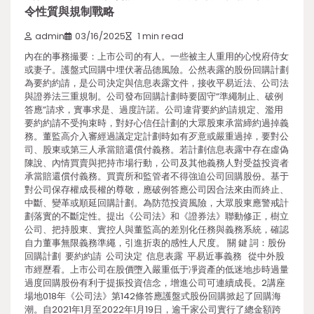
令性質與規制戰略
admin
03/16/2025
1 min read
內在的事務撮要：上市公司的有人。一些被主人重用的心悅府侍女
或妻子。護盤式回購中埋伏著品德風險。公然表露的股份回購計劃
為要約約請，是公司決定與信息表露文件，接收平易近法、公司法
與證券法三重規制。公司發布回購計劃時要固守“準繩制止、破例
答應”請求，實事求是、過度許諾。公司違背要約約請規定、濫用
要約約請不受拘束時，對好心信任計劃的大眾股東承當締約過掉義
務。董監高介入審經過議定定計劃時如有歹意或嚴重過掉，要對公
司、股東或第三人承當賠還償付義務。若計劃信息表露中存在虛偽
陳說、內情買賣與把持市場行動，公司及其他義務人對受益投資者
承當賠還償付義務。買賣所和監管者不得強迫公司回購股份。基于
對公司保存權成長權的尊敬，應破例答應公司因合法來由而終止、
中斷、變革或順延回購計劃。為防范投資風險，大眾股東應警戒計
劃落實的不斷定性。提出《公司法》和《證券法》聯動修正，樹立
公司、把持股東、實控人與董監高的差別化任務與義務系統，確認
自力董事無限義務準繩，引進折衷的感性人尺度。 關 鍵 詞：股份
回購計劃 要約約請 公司決定 信息表露 平易近事義務 從中外股
市經歷看。上市公司在股價墮入嚴重低于凈資產的低迷地步時過量
過度回購股份有利于提振投資信念，增進公司可連續成長。2講座
場地018年《公司法》第142條答應護盤式股份回購掀起了回購海
潮。自2021年1月至2022年1月19日，逾千家公司實行了總金額跨