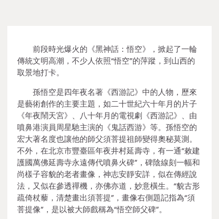
前段時光爆火的《黑神話：悟空》，掀起了一輪
傳統文明高潮，不少人依照“悟空”的萍蹤，到山西的
取景地打卡。
孫悟空是四年夜名著《西游記》中的人物，歷來
是藝術創作的主要主題，如二十世紀六十年月的片子
《年夜鬧天宮》、八十年月的電視劇《西游記》、由
噴鼻港演員周星馳主演的《鬼話西游》等。孫悟空的
宏大著名度也讓他的師父須菩提祖師變得奧秘莫測。
不外，在北京市豐臺區年夜井村延壽寺，有一通“敕建
護國萬佛延壽寺永遠傳代噴鼻火碑”，碑陰線刻一幅和
尚樣子容貌的老者畫像，神志安靜安詳，似在傳經說
法，又似在參透禪機，亦佛亦道，妙意橫生。“貌古形
疏倚杖藜，清楚畫出須菩提”，畫像右側題記指為“須
菩提像”，是以被大師戲稱為“悟空師父碑”。