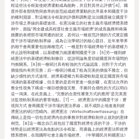
程這些法令框架使經濟運動成為能夠，并且對其停止評價”[4]。國
度外部各類情勢與效率的規范組成經濟運動的次序基本和國度干涉
的權利淵源，對這種法令框架的評價和調劑是法治國度確立國度干
涉市場之界線的基礎途徑。在憲法確立的社會主義市場經濟體系體
例中，面臨“周全建成高程度社會主義市場經濟”的成長義務和佈滿
挑釁的表裡部市場周遭的狀況，若何以一種規范評價的方式厘定國
度干涉市場的軌制界線，成為公法學研討的核心題目。近年來學界
的相干會商重要包括兩種范式：一種是對市場經濟相干的基礎權力
停止說明和建構，以基礎權力維護審閱國度干涉；[5]另一種則繚
繞憲法中的基礎經濟軌制條目，從說明論角度切磋國度與市場間的
均衡關系。[6]前一種研討具有較強的方式論認識，但對于方式的
價值指向有所完善；后一種研討構成了較為完美的價值不雅念，但
缺少感性的方式途徑。經濟基礎權力和基礎軌制是規定國度與市場
鴻溝的最基礎根據，但主要的是若何更進一個步驟，在憲法次序的
整全性視角下構成一種目標價值完整、手腕符合感性的方式以明白
這一鴻溝。在此意義上，“完整的合憲性審查方式的應用”是完美憲
法監視軌制系統的要害地點。[7] 一、經濟憲法中的國度干涉：窘
境與方式 會商國度干涉市場的憲法界線，就不成防止地進進到經
濟憲法的研討范疇內。經濟憲法（Wirtschaftsverfassung）在
傳統上是指一切包含經濟內在的事務并對經濟軌制停止規則的憲律
例范。[8]這一概念自己就包括了國度對經濟生涯的干涉，干涉的
情勢是以經濟憲法為焦點的法令框架。而廣義上的經濟憲法即經濟
體系體例，在我國即社會主義市場經濟。《中華國民共和國憲法》