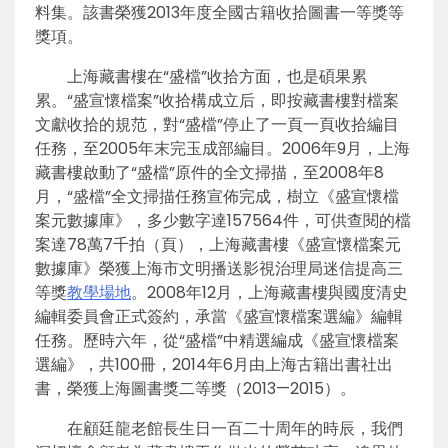
料集。該書榮獲2013年度全國古籍收拾圖書一等獎等
獎項。
上海藏書樓在“盛檔”收拾方面，也是碩果累
累。“盛宣懷檔案”收拾構成立后，即按藏書樓對檔案
文獻收拾的規范，對“盛檔”停止了一頁一頁收拾編目
任務，至2005年末完玉成部編目。2006年9月，上海
藏書樓啟動了“盛檔”原件的全文掃描，至2008年8
月，“盛檔”全文掃描任務宣佈完成，樹立《盛宣懷檔
案元數據庫》，多少數字達157564件，可供查閱的檔
案達78萬7千拍（頁），上海藏書樓《盛宣懷檔案元
數據庫》榮獲上海市文明播送影視治理局迷信提高三
等獎
教學場地
。2008年12月，上海藏書樓與國度清史
編輯委員會正式簽約，承當《盛宣懷檔案選編》編輯
任務。歷時六年，從“盛檔”中精選編成《盛宣懷檔案
選編》，共100冊，2014年6月由上海古籍出書社出
書，榮獲上海圖書獎二等獎（2013—2015）。
在顧廷龍老館長生日一百二十周年的時辰，我們