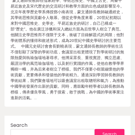
蒙文通師長教師在儒家經學、學術思惟史、中國上古史、周秦平
易近族史及宋代歷史的交流研討和教學方面的出色成績影響至今。
北京年夜學歷史學系傳授鄧小南表現，蒙文通師長教師融通經史，
其學術思惟與貢獻令人敬慕。僅從史學角度來看，20世紀初期以
來對中國思惟史、史學史、平易近族史的研討，自己已構成一
部“歷史”。他在廣泛涉獵和深入總結方面為后世學人樹立了典范。
他關注史學思惟而不僅限于文本，衝破了目錄解題式的局限；他對
學術體系的懂得和敘述形式，成為20世紀中國史學研討的主要范
式。 中國元史研討會會長劉曉表現，蒙文通師長教師的學術生活
不僅彰顯了深摯的學術功底，會議室出租更體現了對學術研討的無
限熱愛與執瑜伽場地著尋求。他博采眾長、重視實證、獨立思慮、
嚴謹治學的風范瑜伽場地，以及躬行實踐的作風，使他在教學學界
獨樹一幟，并為后來者樹立了榜樣。我們不僅要小樹屋緬懷他的學
術貢獻，更要傳承和發揚他的學術精力。通過深刻學習師長教師的
學術結果，我們聚會場地可以吸會議室出租取聰明和氣力，為推動
中國學術發展作出新的貢獻。同時，應鼓勵年輕學者以師長教師為
榜樣，傳承優良學風，勇于摸索，敢于挑戰，為中國的學術事業注
進新的活氣。…
Search
Search