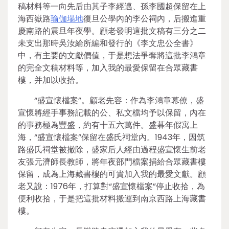
稿材料等一向先后由其子李經邁、孫李國超保留在上
海西嶽路
瑜伽場地
復旦公學內的李公祠內，后搬進重
慶南路的震旦年夜學。顧老發明這批文稿有三分之二
未支出那時吳汝綸所編和發行的《李文忠公全書》
中，有主要的文獻價值，于是想法爭奪將這批李鴻章
的完全文稿材料等，加入我的最愛保留在合眾藏書
樓，并加以收拾。
“盛宣懷檔案”。顧老先容：作為李鴻章幕僚，盛
宣懷將經手事務記載的公、私文檔均予以保留，內在
的事務極為豐盛，約有十五六萬件。盛暮年假寓上
海，“盛宣懷檔案”保留在盛氏祠堂內。1943年，因筑
路盛氏祠堂被撤除，盛家后人經由過程盛宣懷生前老
友張元濟師長教師，將年夜部門檔案捐給合眾藏書樓
保留，成為上海藏書樓的可貴加入我的最愛文獻。顧
老又說：1976年，打算對“盛宣懷檔案”停止收拾，為
便利收拾，于是把這批材料搬運到南京西路上海藏書
樓。