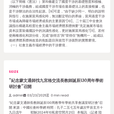
（以下簡稱《憲法》）第15條建立了國度干涉的基礎態度和積極、
消極的干涉義務，組成國度干涉市場在最基礎法上的直接根據，也
是干涉辦法的合法性起源。[9]可是，“由于缺少同一、明白的說明
與指引，在施展當局感化時，無法斷定明白的界線，當局過度干涉
市場成為障礙市場經濟成長的主要原因”[10]。二十屆三中全會決
議指出構建高程度社會主義市場經濟體系體例要“充足施展市場在
資本設置裝備擺設中的決議性感化，更好施展當局感化”[11]。若何
使兩種感化和諧分歧，完成“放得活”與“管得住”無機同一，組成以
後經濟體系體例改造的焦點題目與規范干涉面對的實際窘境。
（一）社會主義市場經濟中的干涉窘境…
SEIZE
“紀念蒙文通師找九宮格交流長教師誕辰130周年學術
研討會”召開
admin
03/23/2025
0 min read
“紀念蒙文通師長教師誕辰130周教學年學術共享會議室研討會”召
開 來源：中國社會科學網 時間：孔子二五七五年歲次甲辰玄月十
九日戊午 耶穌2024年10私密空間月21日 本報訊 （記者 陸