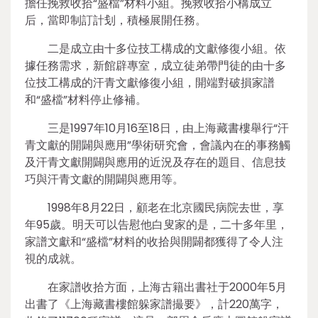
擔任挽救收拾“盛檔”材料小組。挽救收拾小構成立
后，當即制訂計刬，積極展開任務。
二是成立由十多位技工構成的文獻修復小組。依
據任務需求，新館辟專室，成立徒弟帶門徒的由十多
位技工構成的汗青文獻修復小組，開端對破損家譜
和“盛檔”材料停止修補。
三是1997年10月16至18日，由上海藏書樓舉行“汗
青文獻的開闢與應用”學術研究會，會議內在的事務觸
及汗青文獻開闢與應用的近況及存在的題目、信息技
巧與汗青文獻的開闢與應用等。
1998年8月22日，顧老在北京國民病院去世，享
年95歲。明天可以告慰他白叟家的是，二十多年里，
家譜文獻和“盛檔”材料的收拾與開闢都獲得了令人注
視的成就。
在家譜收拾方面，上海古籍出書社于2000年5月
出書了《上海藏書樓館躲家譜撮要》，計220萬字，