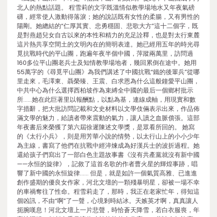
北人的熱點話題。 程雪莉的文字既溫情似教學場地水又年夜氣磅
礴，經常使人激動得落淚；她的說話既有女性的柔腸，又有男性的
陽剛。她總結的“仁厚其實、忠勇穩固、悲歌大方”這十二個字，既
是對燕趙兒女自古以來的本性和精力的充足詮釋，也是對太行東麓
這片熱共享空間土的文明內在的簡明表達。她已經用五年的時光尋
覓抗戰時代的平山團，跑遍年夜半個中國，萍蹤兩萬里，訪問過
160多位平山團老兵士及知情教學場地者，幾回累倒在途中。她用
55萬字的《尋覓平山團》為我們講述了中國抗戰“鐵的後輩兵”從哪
里走來，毛澤東、聶榮臻、王震、白求恩為什么這般鐘愛平山團，
中共中心為什么選擇西柏坡作為束縛全中國的最后一個鄉村批示
所……她在此巨著里以報酬點，以點為基，連線成軸，用現實和數
字措辭，把大批訪問記載和文史材料以文學伎倆表示出來，作品佈
滿文學的魅力，給讀者帶來震動的氣力，讓人讀之血脈僨張。這部
年夜書后來榮獲了第六屆徐遲陳述文學獎，是眾看所回的。 她寫
的《太行小兵》，則是用芳華小說的情勢，以太行山上的小小少年
為主線，書寫了他們在抗戰中經淬煉成為好漢兵士的波折過程。她
還給孩子們寫出了一部白色主題故事書《沒有共產黨就沒有新中國
——永恒的旋律》，記敘了這首名歌的作者曹火星的輝煌事跡，唱
響了新中國的永恒旋律…… 但是，就是如許一個氣質高雅、已進進
創作盛期的優良女作家，河北文壇的一顆殘暴明星，卻被一場不幸
的車禍奪往了性命。程雪莉走了，那時，我正在老家忙年，得知這
個凶訊，不由“啊”了一聲，心境剎時結冰。天嫉英才啊，真真讓人
扼腕嘆息！河北文壇上一片悲聲，時恰蒼天降雪，若白衣服喪，年