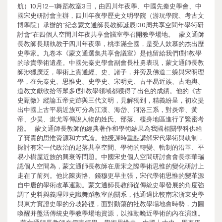
航）10月12—1舞蹈教室3日，由四川年夜學、中國先秦史學會、中
國宋史研討會主辦，四川年夜學歷史文明學院（游玩學院、考古文
博學院）承辦的“紀念蒙文通師長教師誕辰130周共享空間年學術研
討會”在四個人空間川年夜共享會議室學召開教學場地。 蒙文通師
長教師長期執教于四川年夜學，桃李滿全國，是受人欽慕的杰出歷
史學家。九卷本《蒙文通選集共享會議室》是他留給我們1對1教學
的珍貴學術遺產。中國先秦史學會副會長杜勇表現，蒙文通師長教
師涉獵廣泛，學術上貫通經、史、諸子，并旁及佛道二躲與宋明理
學，在先秦史、思惟史、史學史、宋明史、古平易近族、古地輿、
道教文獻收拾等眾多1對1教學領域都獲得了出色的成績。他的《古
史甄微》縱論五帝史跡與三代文明，見解獨到，精義紛呈，初次提
出中國上古平易近族可分為江漢、海岱、河洛三系，對炎帝、黃
帝、少昊、蚩尤等傳說人物的姓氏、部落、棲身地區進行了緊密考
證。 蒙文通師長教師的經典著作和學術結果為我國相關學科供給
了寶貴的思惟資源和方式論。他授課時重點講解宋代學術與軌制，
探討有宋一代政治的起落共享空間、學術的轉變、軌制的沿革、平
易小樹屋近族的興衰等問題。中國宋史個人空間研討會會長李華瑞
認個人空間為，蒙文通師長教師在唐宋之際學術思惟的變化研討上
走在了前列。他比陳寅恪、錢穆更早主張，宋代學術思惟的變革源
自中唐的學術改革運動。蒙文通師長教師從傳統史學發展的角度強
調了史料與義理即史識舞蹈教室的關系，他通過比較南宋浙東史學
與東方實證史學的分歧路徑，面對動蕩的社教學場地會時勢，力圖
喚醒并盤活傳統史學教學場地資源，以推動晚近學術的內在演進。