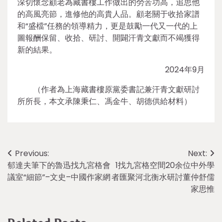
深切懷念顧老為藏書樓工作做出的勞苦功高，追思他
的高風亮節，進修他的高貴人品。顧老關于收拾家譜
和“盛檔”任務的領導精力，更是鼓勵一代又一代的上
圖報酬保留、收拾、研討、開闢汗青文獻而不竭獲得
新的結果。
2024年9月
（作者為上海藏書樓原黨委書記兼汗青文獻研討
所所長，本文承陳秉仁、馮金牛、胡德供給材料）
Post
Previous:
Next:
郁達夫筆下的魯迅找九宮格會
1找九宮格空間20余位中外學
navigation
議室“細節”–文史–中國作家網
者匯聚河北衡水研討董仲舒儒
家思惟