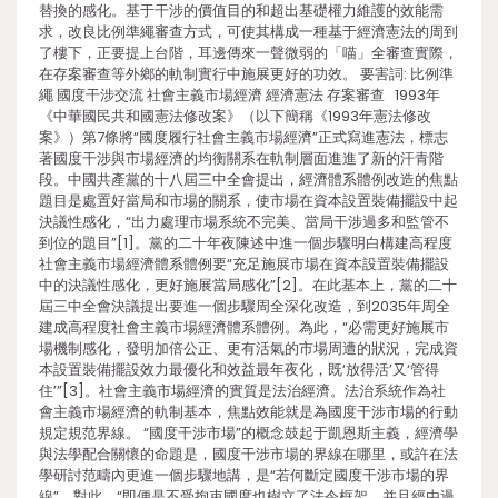
替換的感化。基于干涉的價值目的和超出基礎權力維護的效能需
求，改良比例準繩審查方式，可使其構成一種基于經濟憲法的周到
了樓下，正要提上台階，耳邊傳來一聲微弱的「喵」全審查實際，
在存案審查等外鄉的軌制實行中施展更好的功效。 要害詞: 比例準
繩 國度干涉交流 社會主義市場經濟 經濟憲法 存案審查 1993年
《中華國民共和國憲法修改案》（以下簡稱《1993年憲法修改
案》）第7條將“國度履行社會主義市場經濟”正式寫進憲法，標志
著國度干涉與市場經濟的均衡關系在軌制層面進進了新的汗青階
段。中國共產黨的十八屆三中全會提出，經濟體系體例改造的焦點
題目是處置好當局和市場的關系，使市場在資本設置裝備擺設中起
決議性感化，“出力處理市場系統不完美、當局干涉過多和監管不
到位的題目”[1]。黨的二十年夜陳述中進一個步驟明白構建高程度
社會主義市場經濟體系體例要“充足施展市場在資本設置裝備擺設
中的決議性感化，更好施展當局感化”[2]。在此基本上，黨的二十
屆三中全會決議提出要進一個步驟周全深化改造，到2035年周全
建成高程度社會主義市場經濟體系體例。為此，“必需更好施展市
場機制感化，發明加倍公正、更有活氣的市場周遭的狀況，完成資
本設置裝備擺設效力最優化和效益最年夜化，既‘放得活’又‘管得
住’”[3]。社會主義市場經濟的實質是法治經濟。法治系統作為社
會主義市場經濟的軌制基本，焦點效能就是為國度干涉市場的行動
規定規范界線。 “國度干涉市場”的概念鼓起于凱恩斯主義，經濟學
與法學配合關懷的命題是，國度干涉市場的界線在哪里，或許在法
學研討范疇內更進一個步驟地講，是“若何斷定國度干涉市場的界
線”。對此，“即便是不受拘束國度也樹立了法令框架，并且經由過