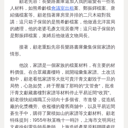
顧老先容：長樂路書庫還加入我的最愛有一些名
人材料，如熊希齡檔
會議室出租
案、鄭振鐸檔案、唐
紹儀檔案等。顧老指著庫房里并排的二只木箱對我
講：這只箱子保留的是熊希齡檔案，他做過北洋當局
的總理，他的老婆毛彥文現居臺灣；這只箱子保留的
是鄭振鐸檔案，束縛后他做過文物局長。
接著，顧老重點先容長樂路書庫彙集保留家譜的
情形。
他說，家譜是一個家族的檔案材料，有主要的材
料價值。在合眾藏書樓時，就開端彙集家譜。土改活
動中，顧老看抵家譜等大批可貴汗青文獻毀于一旦的
局勢，心急如焚，終于壓服了那時的“文管會”，批准
汗青文獻藏書樓對家譜等材料停止平易近間“收買”。
顧老很快組織職工分頭向十多個省、市進發，從造紙
廠的化漿機旁、收襤褸的廢舊商舖中，以及平易近間
蒼生手中，購得了聚積如山的家譜等文獻材料。顧老
特殊提到：1955年秋某晚十一時許，上海市文明局社
文處徐釗電告師長教師，上海造紙產業原料聯購處從