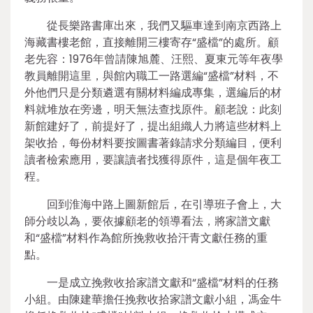
從長樂路書庫出來，我們又驅車達到南京西路上
海藏書樓老館，直接離開三樓寄存“盛檔”的處所。顧
老先容：1976年曾請陳旭麓、汪熙、夏東元等年夜學
教員離開這里，與館內職工一路選編“盛檔”材料，不
外他們只是分類遴選有關材料編成專集，選編后的材
料就堆放在旁邊，明天無法查找原件。顧老說：此刻
新館建好了，前提好了，提出組織人力將這些材料上
架收拾，每份材料要按圖書著錄請求分類編目，便利
讀者檢索應用，要讓讀者找獲得原件，這是個年夜工
程。
回到淮海中路上圖新館后，在引導班子會上，大
師分歧以為，要依據顧老的領導看法，將家譜文獻
和“盛檔”材料作為館所挽救收拾汗青文獻任務的重
點。
一是成立挽救收拾家譜文獻和“盛檔”材料的任務
小組。由陳建華擔任挽救收拾家譜文獻小組，馮金牛