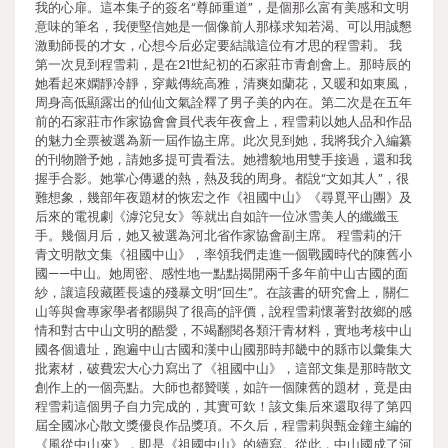
我的心扉。這本集子的簽名“尊師重道”，是個那么富有美感和文明
意味的筆名，我便堅信她是一個像前人那樣求知若渴、可以用誠懇
激動師長的才女，心想今后必定要結識這位有才思的程雪莉。 我
第一次見到程雪莉，是在21世紀初的石家莊市青創會上。那時辰的
她看起來嫻靜冷靜，穿戴傳統高雅，清爽如蘭花，又暖和如東風，
周身高低顯露出的仙仙文氣詮釋了男子美的內在。第二次是在五年
前的石家莊市作家協會會員代表年夜會上，程雪莉以她人品和作品
的魅力全票被選為新一屆作協主席。此次見到她，我將我介入編纂
的刊物贈予她，請她多提可貴看法。她禮貌地用雙手接過，還和我
握手合影。她掌心傳遞的熱，熱及我的周身。都說“文如其人”，很
難想象，幾部年夜題材的恢宏之作《祖國中山》《尋覓平山團》及
后來的電視劇《滹沱兒女》等就出自如許一位冰雪美人的纖纖玉
手。幾個月后，她又被選為河北省作家協會副主席。 程雪莉的汗
青文明散文集《祖國中山》，率領我們走進一個戰國時代的陳舊小
國——中山。她周密、感性地一點點揭開兩千多年前中山古國的面
紗，讓這段藏匿長遠的殘暴文明“回生”。在該書的研究會上，關仁
山等與會專家學者都賜與了很高的評價，說程雪莉懷著對故鄉的感
情和對古中山文明的酷愛，不竭翻閱各類汗青材料，實地考核中山
國各個遺址，跑遍中山古國和漢中山國那時邦畿中的縣市以彙集大
批素材，破費宏大心力寫出了《祖國中山》，這部文集是那時散文
創作上的一個亮點。大師也都贊嘆，如許一個陳舊的題材，竟是由
程雪莉這個男子自力完成的，其實可欽！該文集后來還取得了第四
屆全國冰心散文獎優良作品獎項。不久后，程雪莉與甄金鐘主編的
《風從中山來》，即是《祖國中山》的續寫。從此，中山國成了河