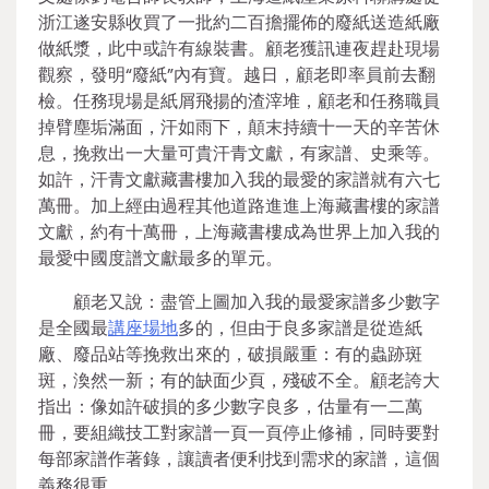
浙江遂安縣收買了一批約二百擔擺佈的廢紙送造紙廠
做紙漿，此中或許有線裝書。顧老獲訊連夜趕赴現場
觀察，發明“廢紙”內有寶。越日，顧老即率員前去翻
檢。任務現場是紙屑飛揚的渣滓堆，顧老和任務職員
掉臂塵垢滿面，汗如雨下，顛末持續十一天的辛苦休
息，挽救出一大量可貴汗青文獻，有家譜、史乘等。
如許，汗青文獻藏書樓加入我的最愛的家譜就有六七
萬冊。加上經由過程其他道路進進上海藏書樓的家譜
文獻，約有十萬冊，上海藏書樓成為世界上加入我的
最愛中國度譜文獻最多的單元。
顧老又說：盡管上圖加入我的最愛家譜多少數字
是全國最
講座場地
多的，但由于良多家譜是從造紙
廠、廢品站等挽救出來的，破損嚴重：有的蟲跡斑
斑，渙然一新；有的缺面少頁，殘破不全。顧老誇大
指出：像如許破損的多少數字良多，估量有一二萬
冊，要組織技工對家譜一頁一頁停止修補，同時要對
每部家譜作著錄，讓讀者便利找到需求的家譜，這個
義務很重。