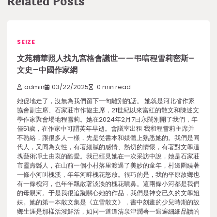
Related Posts
SEIZE
文苑精華照人找九宮格會議世——弔唁程雪莉密斯–
文史–中國作家網
admin
03/22/2025
0 min read
她促地走了，沒無為我們留下一句離別的話。 她就是河北省作家
協會副主席、石家莊市作協主席，21世紀以來當紅的散文和陳述文
學作家聚會場地程雪莉。她在2024年2月7日永闊別開了我們，年
僅51歲，在作家中可謂英年早逝。會議室出租 我和程雪莉主席并
不熟絡，跟很多人一樣，先是從書本和媒體上熟悉她的。我們是同
代人，又同為女性，有著細膩的感情、熱切的情懷，有著對文學這
塊藝術凈土由衷的酷愛。我已經見她在一次采訪中說，她是石家莊
市靈壽縣人，在山前一個小村落里渡過了美妙的童年，村邊圍繞著
一條小河叫槐溪，年年河畔槐花怒放。很巧的是，我的平原故鄉也
有一條槐河，也年年飄散著淡淡的槐花噴鼻。這兩條小河都是我們
的母親河。于是我很追蹤關心她的作品，我們是神交已久的文學姐
妹。她的第一本散文集是《立雪散文》，書中刻畫的少兒時期的故
鄉生涯是那樣活潑鮮活，如同一道道清泉津潤著一遍遍細細品讀的