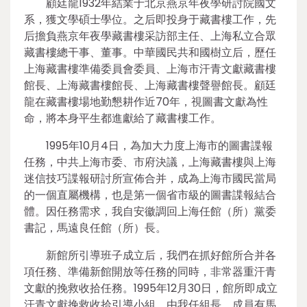
顧廷龍1932年結業于北京燕京年夜學研討院國文
系，獲文學碩士學位。之后即投身于藏書樓工作，先
后擔負燕京年夜學藏書樓采訪部主任、上海私立合眾
藏書樓總干事、董事。中華國民共和國樹立后，歷任
上海藏書樓準備委員會委員、上海市汗青文獻藏書樓
館長、上海藏書樓館長、上海藏書樓聲譽館長。顧廷
龍在藏書樓場地勤懇耕作近70年，視圖書文獻為性
命，將本身平生都進獻給了藏書樓工作。
1995年10月4日，為加大力度上海市的圖書諜報
任務，中共上海市委、市府決議，上海藏書樓與上海
迷信技巧諜報研討所宣佈合并，成為上海市國民當局
的一個直屬機構，也是第一個省市級的圖書諜報結合
體。因任務需求，我自安徽調回上海任館（所）黨委
書記，馬遠良任館（所）長。
新館所引導班子成立后，我們在抓好館所合并各
項任務、準備新館開放等任務的同時，非常器重汗青
文獻的挽救收拾任務。1995年12月30日，館所即成立
汗青文獻挽救收拾引導小組，由我任組長，成員有馬