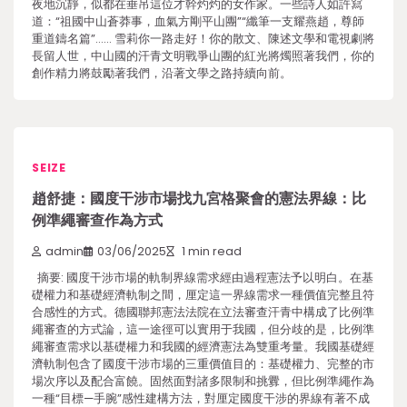
夜地沉靜，似都在垂吊這位才幹灼灼的女作家。一些詩人如許寫
道：“祖國中山蒼莽事，血氣方剛平山團”“纖筆一支耀燕趙，尊師
重道鑄名篇”…… 雪莉你一路走好！你的散文、陳述文學和電視劇將
長留人世，中山國的汗青文明戰爭山團的紅光將燭照著我們，你的
創作精力將鼓勵著我們，沿著文學之路持續向前。
SEIZE
趙舒捷：國度干涉市場找九宮格聚會的憲法界線：比
例準繩審查作為方式
admin
03/06/2025
1 min read
摘要: 國度干涉市場的軌制界線需求經由過程憲法予以明白。在基
礎權力和基礎經濟軌制之間，厘定這一界線需求一種價值完整且符
合感性的方式。德國聯邦憲法法院在立法審查汗青中構成了比例準
繩審查的方式論，這一途徑可以實用于我國，但分歧的是，比例準
繩審查需求以基礎權力和我國的經濟憲法為雙重考量。我國基礎經
濟軌制包含了國度干涉市場的三重價值目的：基礎權力、完整的市
場次序以及配合富饒。固然面對諸多限制和挑釁，但比例準繩作為
一種“目標—手腕”感性建構方法，對厘定國度干涉的界線有著不成