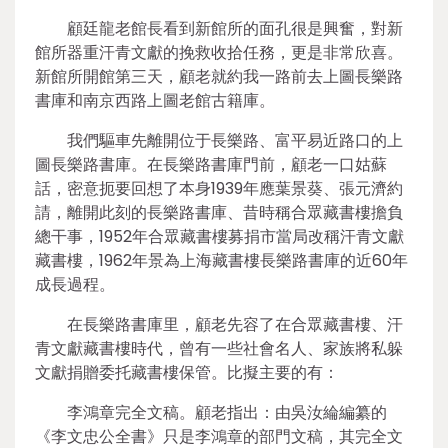
顧廷龍老館長看到新館所的面孔很是興奮，對新
館所器重汗青文獻的挽救收拾任務，更是非常欣喜。
新館所開館第三天，顧老就約我一路前去上圖長樂路
書庫和南京西路上圖老館古籍庫。
我們驅車先離開位于長樂路、富平易近路口的上
圖長樂路書庫。在長樂路書庫門前，顧老一口姑蘇
話，密意扼要回想了本身1939年應葉景葵、張元濟約
請，離開此刻的長樂路書庫、昔時稱合眾藏書樓擔負
總干事，1952年合眾藏書樓募捐市當局改稱汗青文獻
藏書樓，1962年景為上海藏書樓長樂路書庫的近60年
成長過程。
在長樂路書庫里，顧老先容了在合眾藏書樓、汗
青文獻藏書樓時代，曾有一些社會名人、家族將私躲
文獻捐贈委托藏書樓保管。比擬主要的有：
李鴻章完全文稿。顧老指出：由吳汝綸編纂的
《李文忠公全書》只是李鴻章的部門文稿，其完全文