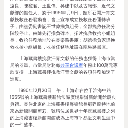
遠良、陳燮君、王世偉、吳建中以及古籍部、近代文
獻部的擔任人。旋于1996年1月9日，館所召開汗青文
獻挽救任務發動會，會上宣布成立挽救任務運轉班
子，由黨委副書記王世偉擔負組長，全部挽救任務分
階段停止。由陳先行擔負碑本、拓片挽救收拾小組組
長，收拾任務地址設在長樂路書庫；胡德擔負家譜挽
救收拾小組組長，收拾任務地址設在龍吳路書庫。
上海藏書樓挽救汗青文獻的任務也獲得上海市當
局的器重。市當局財務每
共享會議室
年撥出100萬元專
款支撐，上海藏書樓挽救汗青文獻的各項任務加速了
進度。
1996年12月20日上午，上海市在位于淮海中路
1555號的上海藏書樓新館常識廣場舉辦新館開館慶典
典禮。長住北京的上海藏書樓聲譽館長顧廷龍特地前
來為新館開館剪彩。號稱位居世界十年夜藏書樓之列
的上海藏書樓新館開館成為上海市平易近文明生涯中
的一件盛事。