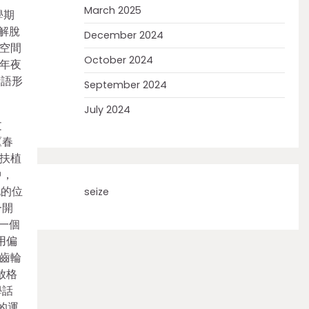
March 2025
學期
及解脫
December 2024
空間
October 2024
年夜
話語形
September 2024
July 2024
文
《春
扶植
中，
地的位
seize
一開
一個
用偏
‘齒輪
放格
學話
的運