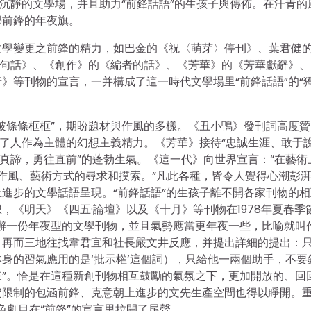
為沉靜的文學場，并且助力“前鋒話語”的生孩子與傳佈。在汗青的
學前鋒的年夜旗。
文學變更之前鋒的精力，如巴金的《祝〈萌芽〉停刊》、葉君健
幾句話》、《創作》的《編者的話》、《芳華》的《芳華獻辭》、
》等刊物的宣言，一并構成了這一時代文學場里“前鋒話語”的“
破條條框框”，期盼題材與作風的多樣。《丑小鴨》發刊詞高度贊
定了人作為主體的幻想主義精力。《芳華》接待“忠誠生涯、敢于
著真諦，勇往直前”的蓬勃生氣。《這一代》向世界宣言：“在藝術
術作風、藝術方式的尋求和摸索。”凡此各種，皆令人覺得心潮彭
進步的文學話語呈現。“前鋒話語”的生孩子離不開各家刊物的相
《明天》《四五·論壇》以及《十月》等刊物在1978年夏春季
辦一份年夜型的文學刊物，並且氣勢應當更年夜一些，比喻就叫
，再而三地往找韋君宜和社長嚴文井反應，并提出詳細的提出：
身的習氣應用的是‘批示權’這個詞），只給他一兩個助手，不要
”。恰是在這種新創刊物相互鼓勵的氣氛之下，更加開放的、回
定限制的包涵前鋒、克意朝上進步的文先生產空間也得以睜開。
色劇目在“前鋒”的宣言里拉開了尾聲。