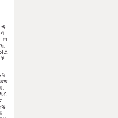
不竭
初
。由
遍。
外是
合適
路前
滅數
響。
需求
文
經落
當