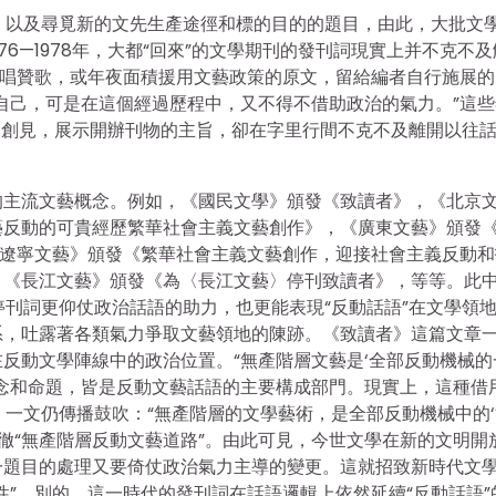
目，以及尋覓新的文先生產途徑和標的目的的題目，由此，大批文
76—1978年，大都“回來”的文學期刊的發刊詞現實上并不克不
夜唱贊歌，或年夜面積援用文藝政策的原文，留給編者自行施展的
自己，可是在這個經過歷程中，又不得不借助政治的氣力。”這些
文藝的創見，展示開辦刊物的主旨，卻在字里行間不克不及離開以往
的主流文藝概念。例如，《國民文學》頒發《致讀者》，《北京
藝反動的可貴經歷繁華社會主義文藝創作》，《廣東文藝》頒發
《遼寧文藝》頒發《繁華社會主義文藝創作，迎接社會主義反動和
，《長江文藝》頒發《為〈長江文藝〉停刊致讀者》，等等。此
停刊詞更仰仗政治話語的助力，也更能表現“反動話語”在文學領
系，吐露著各類氣力爭取文藝領地的陳跡。《致讀者》這篇文章
反動文學陣線中的政治位置。“無產階層文藝是‘全部反動機械的
概念和命題，皆是反動文藝話語的主要構成部門。現實上，這種借
》一文仍傳播鼓吹：“無產階層的文學藝術，是全部反動機械中的
大貫徹“無產階層反動文藝道路”。由此可見，今世文學在新的文明開
一題目的處理又要倚仗政治氣力主導的變更。這就招致新時代文
性”。別的，這一時代的發刊詞在話語邏輯上依然延續“反動話語”