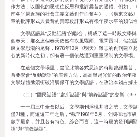
作方法，以固化的思想往反思和批評曩昔的過錯。例如，
南各平易近族的社會主義文藝創作而奮斗》，《廣東文藝》
章的批評形式與曩昔的實際攻訐形式有很年夜水平的類似
文學話語與“反動話語”的聯合，構成了這一時段文學
個春天，那么這個春天依然有疾風驟雨、電閃雷叫。假如說，
痕文學思潮的尾聲，1978年12月《明天》雜志的創刊建
心的新時代之初，卻有著一個依然遭到重重限制的文學場
在這個文學場里，盡管此前各式忌諱的時期曾經曩昔
首要學會“反動話語”的表達方法，高高舉起光鮮的政治年夜旗
文學媒體亟須衝破沿襲保守的文學話語，在政治本錢占據
（二）“國民話語”“處所話語”與“前鋒話語”的交響（1978
十一屆三中全會以后，文學期刊浮現井噴之勢，文學話語
僅71種，而短短三年之后，“截至1981年5月，全國省地市
數字最多，并且各有特色。綜合而言，這一時段的發刊詞顯
語”與“前鋒話語”。