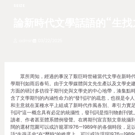
SEIZE
論新時代文學話語的“生找
admin
03/22/2025
眾所周知，經過的事況了艱巨時世確當代文學在新時
學期刊如雨后春筍。由于文學媒體與文先生產以及文學史
方面的研討多彷徨于期刊史與文學史的中心地帶，湊集點
含了文學期刊的內涵性命力的“發刊詞”的疏忽，也很是令
和主意就在某種水平上組成了新時代作風各別、牽引力實足
刊詞”這一概念具有必定的統攝性，發刊詞是指刊物創刊號
讀者、作者甚至體系體例發聲。在將期刊宣言類文章統攝到
闊的選材范圍可以或許籠罩1976—1989年的各個時段，
語“生孩子史”在“歷時”的維度上，可以或許浮現1976—