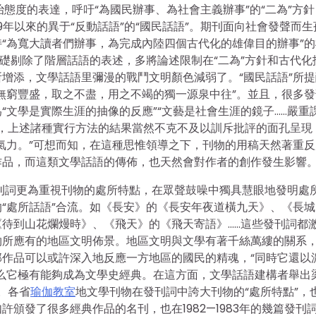
政治態度的表達，呼吁“為國民辦事、為社會主義辦事”的“二為”方
9年以來的異于“反動話語”的“國民話語”。期刊面向社會發聲而生
“為寬大讀者們辦事，為完成內陸四個古代化的雄偉目的辦事”的
基礎剔除了階層話語的表述，多將論述限制在“二為”方針和古代化
法有所增添，文學話語里彌漫的戰鬥文明顏色減弱了。“國民話語”所
無窮豐盛，取之不盡，用之不竭的獨一源泉中往”。並且，很多發
文學是實際生涯的抽像的反應”“文藝是社會生涯的鏡子……嚴重
是，上述諸種實行方法的結果當然不克不及以訓斥批評的面孔呈現
氣力。”可想而知，在這種思惟領導之下，刊物的用稿天然著重反
作品，而這類文學話語的傳佈，也天然會對作者的創作發生影響
很多發刊詞更為重視刊物的處所特點，在眾聲鼓噪中獨具慧眼地發明處
“處所話語”合流。如《長安》的《長安年夜道橫九天》、《長城
待到山花爛熳時》、《飛天》的《飛天寄語》……這些發刊詞都
物所應有的地區文明佈景。地區文明與文學有著千絲萬縷的關系
作品可以或許深入地反應一方地區的國民的精魂，“同時它還以
么它極有能夠成為文學史經典。在這方面，文學話語建構者舉出
。各省
瑜伽教室
地文學刊物在發刊詞中誇大刊物的“處所特點”，
頒發了很多經典作品的名刊，也在1982—1983年的幾篇發刊