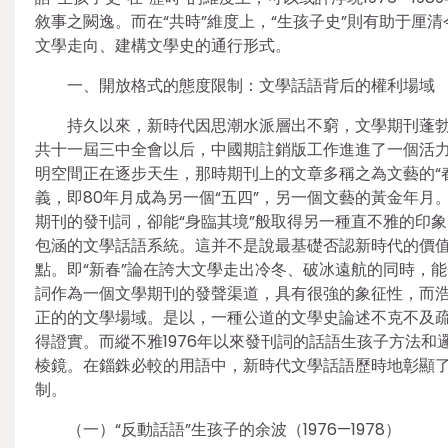
敘事之闕逸。而在“共時”維度上，“生孩子史”則有助于
文學走向、建構文學史的通行形式。
一、開放格式的態度限制：文學話語背后的權利場域
持久以來，新時代因思潮水派層出不窮，文學期刊蓬勃
共十一屆三中全會以后，中國期註銷版工作進進了一個活力
明空間正在逐步天生，那時期刊上的文章多稱之為文藝的“
義，即80年月成為另一個“五四”，另一個文藝的黃金年月
期刊的發刊詞，卻能“身臨其境”般取得另一種直不雅的印
包涵的文學話語系統。這并不是說最基礎否認新時代的價值
點。即“新春”論在誇大文學走出冷冬、破冰遠航的同時，
詞作為一個文學期刊的發聲渠道，具有很強的象征性，而
正的的文學場域。是以，一種公道的文學史論述不克不及
得證實。而縱不雅1976年以來發刊詞的話語生孩子方法
棱鏡。在錙銖必較的用語中，新時代文學話語歷時地彰顯
制。
（一）“反動話語”生孩子的余波（1976—1978）