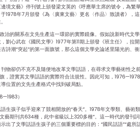
《邊境文藝》停刊號上頒發梁文英的《呼應華主席的號令，為繁
于1978年7月頒發《為〈廣東文藝〉更名〈作品〉致讀者》，
性。
與政治的關系在文先生產這一環節的實際鏡像。假如說新時代文學
劉心武在《國民文學》1977年第11期上頒發《班主任》，拉
立起古詩潮“突起”的第一面旗號，那么這個文學史論述里陽光的、
。
，刊物卻仍不克不及隨便地改革文學話語，在尋求文學藝術性之
，證實其文學話語的實際符合法規性。因此可知，1976—197
主導位置的文先生產格式中找到破局點。
—1983）
生孩子似乎迎來了競相開放的“春天”。1978年文學類、藝術
級文藝期刊共634種，此中省級以上320多種”。這一時代的發刊
示出了文學話語生孩子的三個重要標的目的：“國民話語”“處所