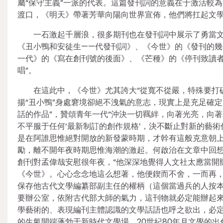
屬“保守主義”一派的代表。這篇發刊詞的意義在于激活較
渡口，《明天》帶著芳華向陽向世界宣佈，他們將扛起文
一石激起千層浪，很多期刊也在發刊詞中展示了勇當
《丑小鴨和安徒生——代發刊詞》、《今世》的《發刊的
一代》的《寫在創刊號的後面》、《芒種》的《停刊致讀者
唱”。
在這此中，《今世》尤其誇大“從寬不從嚴，特殊要打
揚“丑小鴨”身處窘境卻絕不洩氣的意志，現實上是充足確
話的作品”，贊頌青年一代“沖決一切羈絆，向著光亮，向
不平服于任何‘最新制訂的創作規格’，決不斷止對新的藝
是在阿誰思惟絕對開放的新發蒙時期，才幹有這般克意朝上
勵，離不開年夜時期思惟海潮的激起。何啟治在文章中回想，
創刊對孟偉哉安慰很年夜，“他深深地覺得人文社太應當開
《今世》。心心念念地這么想著，他便鍥而不舍，一而再
保存他古代文學編纂部副主任的權柄（這個當過兵的人按本
要辦公室，依附古代部大師的氣力，這刊物就必定能辦起來
學藝術的、表現編刊主體認識的文學話語也呼之欲出，必
的生氣開端蓬勃于新時代文學場，20世紀80年月文學的出