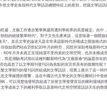
厘清今世文學史各段時代文學話語總體特征上的差別，挖掘文學話語
旺盛，文藝工作逐步繁華興盛而遭到學術界的高度確定。此中，
勃勃的絕後繁華時代”。對于文先生產來說，這意味著一個開放
春天”。並且文學史論述凡是非常承認新時代所構成之開放格式的
。但假如我們站在21世紀20年月的時空，回想并深刻考核新時代
象：80年月并未真正呈現純潔不受拘束的文明空間，也并未構成
，而是測驗考試指出這種判斷新時代為“文藝新春”的論題存在的
能否也疏忽了以文學期刊發刊詞為焦點的宣言所具有的復雜性呢？
浩繁文學期刊的發刊詞所組成的文學話語，現實上展示了這一時
疏忽文學媒體的聲響，這在中國古代文學史的文學社團研討中曾
和邏輯，可以清楚地發明其組成了折射文學發聲背后的權利場域的
了文學成長之下的權利爭取以及新時代文明空間里話語天生的態