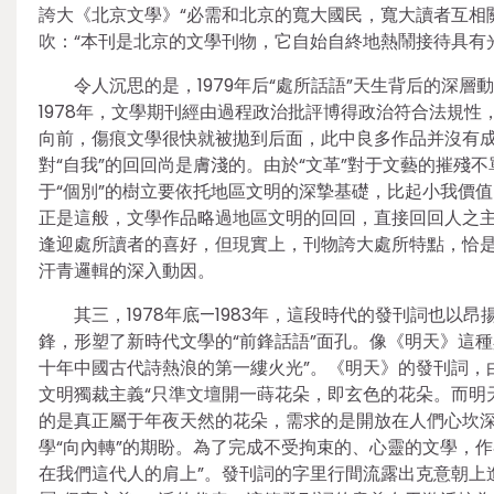
誇大《北京文學》“必需和北京的寬大國民，寬大讀者互相
吹：“本刊是北京的文學刊物，它自始自終地熱鬧接待具有
令人沉思的是，1979年后“處所話語”天生背后的深層
1978年，文學期刊經由過程政治批評博得政治符合法規
向前，傷痕文學很快就被拋到后面，此中良多作品并沒有成
對“自我”的回回尚是膚淺的。由於“文革”對于文藝的摧
于“個別”的樹立要依托地區文明的深摯基礎，比起小我價
正是這般，文學作品略過地區文明的回回，直接回回人之主
逢迎處所讀者的喜好，但現實上，刊物誇大處所特點，恰
汗青邏輯的深入動因。
其三，1978年底—1983年，這段時代的發刊詞也
鋒，形塑了新時代文學的“前鋒話語”面孔。像《明天》這種
十年中國古代詩熱浪的第一縷火光”。《明天》的發刊詞，
文明獨裁主義“只準文壇開一蒔花朵，即玄色的花朵。而明
的是真正屬于年夜天然的花朵，需求的是開放在人們心坎深
學“向內轉”的期盼。為了完成不受拘束的、心靈的文學，
在我們這代人的肩上”。發刊詞的字里行間流露出克意朝上