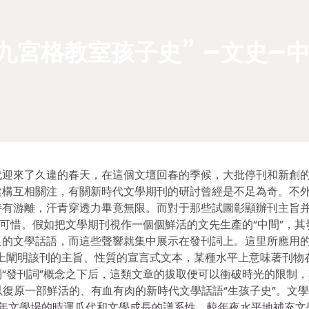
九宮格教室孩子史” –文史–
代迎來了久違的春天，在這個文壇回春的季候，大批停刊和新創
建構互相關注，有關新時代文學期刊的研討曾經是不足為奇。不
時有游離，汗青穿透力畢竟無限。而對于那些試圖彰顯辦刊主旨
人可惜。假如把文學期刊視作一個個鮮活的文先生產的“中間”，其
的文學話語，而這些聲響就集中展示在發刊詞上。這里所應用的
上闡明該刊的主旨、性質的宣言式文本，某種水平上意味著刊物
“發刊詞”概念之下后，這類文章的拔取便可以衝破時光的限制，
足以復原一部鮮活的、有血有肉的新時代文學話語“生孩子史”。文
1989年文學場的時運瓜代和文學成長的譜系性，較年夜水平地補充文