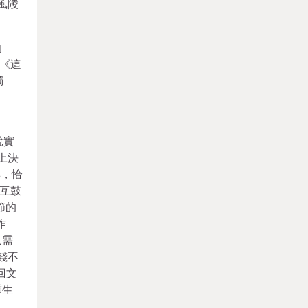
風陵
的
《這
獨
說實
上決
湃，恰
互鼓
節的
作
只需
錢不
回文
重生