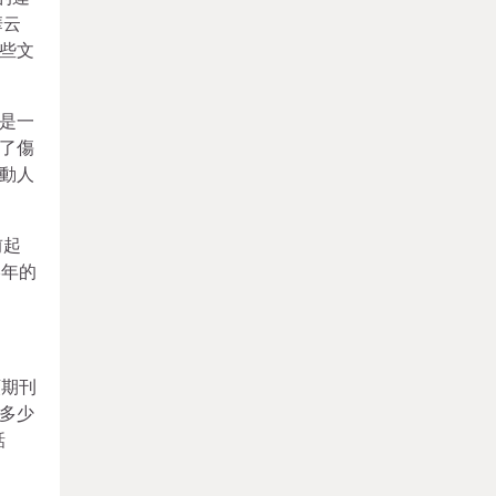
華云
這些文
是一
開了傷
衝動人
前起
8年的
類期刊
詞多少
話