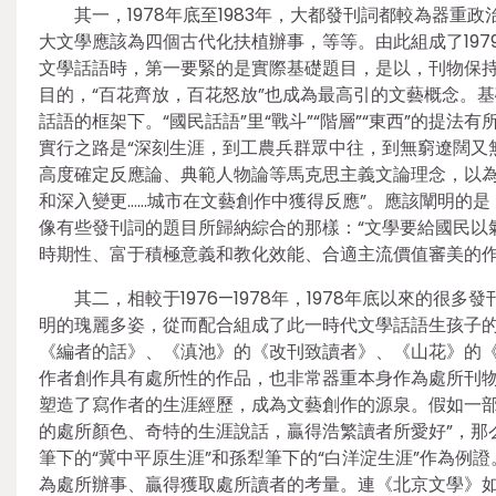
其一，1978年底至1983年，大都發刊詞都較為器重
大文學應該為四個古代化扶植辦事，等等。由此組成了197
文學話語時，第一要緊的是實際基礎題目，是以，刊物保持
目的，“百花齊放，百花怒放”也成為最高引的文藝概念。
話語的框架下。“國民話語”里“戰斗”“階層”“東西”的提
實行之路是“深刻生涯，到工農兵群眾中往，到無窮遼闊又
高度確定反應論、典範人物論等馬克思主義文論理念，以為“
和深入變更……城市在文藝創作中獲得反應”。應該闡明的
像有些發刊詞的題目所歸納綜合的那樣：“文學要給國民以
時期性、富于積極意義和教化效能、合適主流價值審美的
其二，相較于1976—1978年，1978年底以來的
明的瑰麗多姿，從而配合組成了此一時代文學話語生孩子的
《編者的話》、《滇池》的《改刊致讀者》、《山花》的《
作者創作具有處所性的作品，也非常器重本身作為處所刊
塑造了寫作者的生涯經歷，成為文藝創作的源泉。假如一部
的處所顏色、奇特的生涯說話，贏得浩繁讀者所愛好”，那
筆下的“冀中平原生涯”和孫犁筆下的“白洋淀生涯”作為例證
為處所辦事、贏得獲取處所讀者的考量。連《北京文學》如許