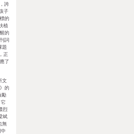
針，誇
孩子
標的
扶植
提醒的
刊詞
課題
，正
應了
。
所文
》的
激勵
，它
濃烈
梁斌
也無
詞中