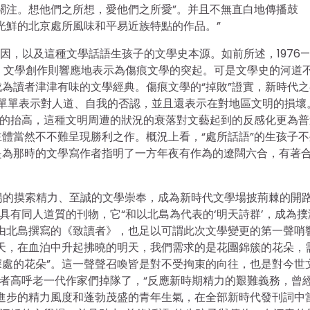
關注。想他們之所想，愛他們之所愛”。并且不無直白地傳播鼓
光鮮的北京處所風味和平易近族特點的作品。”
動因，以及這種文學話語生孩子的文學史本源。如前所述，1976—
性，文學創作則響應地表示為傷痕文學的突起。可是文學史的河道
為讀者津津有味的文學經典。傷痕文學的“掉敗”證實，新時代之
殘不單單表示對人道、自我的否認，並且還表示在對地區文明的損壞
值的抬高，這種文明周遭的狀況的衰落對文藝起到的反感化更為普
體當然不不難呈現勝利之作。概況上看，“處所話語”的生孩子不
是為那時的文學寫作者指明了一方年夜有作為的遼闊六合，有著
以昂揚的摸索精力、至誠的文學崇奉，成為新時代文學場披荊棘的開
具有同人道質的刊物，它“和以北島為代表的‘明天詩群’，成為撲
由北島撰寫的《致讀者》，也足以可謂此次文學變更的第一聲哨
天，在血泊中升起拂曉的明天，我們需求的是花團錦簇的花朵，
處的花朵”。這一聲聲召喚皆是對不受拘束的向往，也是對今世
作者高呼老一代作家們掉隊了，“反應新時期精力的艱難義務，曾
進步的精力風度和蓬勃茂盛的青年生氣，在全部新時代發刊詞中