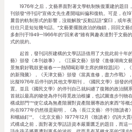
1976年之后，文藝界面對著文學軌制恢復重建的題
刊頒發“停刊詞”宣佈文先生產開端糾偏和復軌。可是，在19
曩昔的軌制形式的影響，沒能解脫“反動話語”窠臼，或年
往往只是短短幾句話。“文藝要擺脫政治的枷鎖，回回文藝
多創刊于1949—1966年的“回來者”雖有興趣表達對于
式的規約。
起首，發刊詞所建構的文學話語借用了大批此前十年
藝》頒發《本刊啟事》，《江蘇文藝》頒發《進修湖南文
景無窮好戰鼓更催春——熱鬧喝彩華主席的輝煌題詞》，
的新飛騰》，《天津文藝》頒發《當真進修，盡力作戰》
比擬1976年后停刊的其他文學期刊，《國民文學》頒發的
置。並且《國民文學》的停刊自己就糾纏了復雜的政治關
首就以最高的唆使為停刊尋覓政治根據，也試圖進步刊物在
構成部門’”“使它成為無產階層對資產階層專政的東西”等
向在1977年仍然很是顯明，《為〈長江文藝〉停刊致讀者
和螺絲釘’”。《北京文藝》1977年12月《致讀者》仍誇
式構成之前，面對著文學話語資本嚴重匱乏的題目，而這
語生孩子將要遭到更多的波折，從而具有某種水平的“讓步