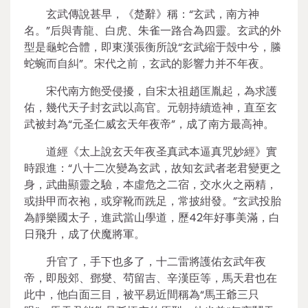
玄武傳說甚早，《楚辭》稱：“玄武，南方神
名。”后與青龍、白虎、朱雀一路合為四靈。玄武的外
型是龜蛇合體，即東漢張衡所說“玄武縮于殼中兮，螣
蛇蜿而自糾”。宋代之前，玄武的影響力并不年夜。
宋代南方飽受侵擾，自宋太祖趙匡胤起，為求護
佑，幾代天子封玄武以高官。元朝持續造神，直至玄
武被封為“元圣仁威玄天年夜帝”，成了南方最高神。
道經《太上說玄天年夜圣真武本逼真咒妙經》實
時跟進：“八十二次變為玄武，故知玄武者老君變更之
身，武曲顯靈之驗，本虛危之二宿，交水火之兩精，
或掛甲而衣袍，或穿靴而跣足，常披紺發。”玄武投胎
為靜樂國太子，進武當山學道，歷42年好事美滿，白
日飛升，成了伏魔將軍。
升官了，手下也多了，十二雷將護佑玄武年夜
帝，即殷郊、鄧燮、茍留吉、辛漢臣等，馬天君也在
此中，他白面三目，被平易近間稱為“馬王爺三只