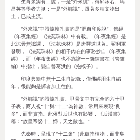
生肖泉源有二說，一是“外來說”，得郭沫若、馬
昌英等學者力挺；一是“外鄉說”，跟著多種文物出
土，已成主流。
“外來說”中證據較扎實的是“源自印度說”，佛經
《年夜集經》《法苑珠林》中有載。《年夜集經》是
北涼曇無讖譯，《法苑珠林》是唐釋道世著。翟利軍
發明，《法苑珠林》的相干內在的事務抄自《年夜集
經》，而《年夜集經》也不靠譜——錢鍾書在《管錐
編》中指出，襲自晉葛洪的《抱樸子》。
印度典籍中無十二生肖記錄，僅佛經用生肖編
年，很能夠是譯者加上往的。
“外鄉說”的證據扎實。甲骨文中有完全的六十甲
子表，商人視“十”與“十二”為神數，常用來表現“良
多”，而非實指。此俗對后世也有影響，《后漢書》
稱：“故皇帝娶十二婦，天之數也。”
先秦時，呈現了“十二禽”（此處指植物，而非鳥