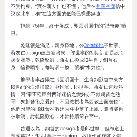
不受拘束。”實在蔣友仁也不懂，他后在
共享空間
信中
說起此事，稱“在這方面的低能已裸露無遺”。
拖到1751年，終于落成，即圓明園中的“諧奇趣”噴
泉。
乾隆很是滿足，親身擇地，公
瑜伽場地
子世寧、
蔣友仁design建造新噴泉。郎世寧的初期計劃是設12
裸女雕塑，乾隆堅辭，蔣友仁換成12生肖，銅首石
身，輪番噴水，每時辰一換，號稱“水力鐘”。
據學者李占陽在《圓明園十二生肖銅獸首中東方
18世紀的浪漫撞擊》中鉤沉，郎世寧、蔣友仁這般熱
情，因“帝王廷臣對西洋迷信之愛好亦不似疇昔之熱
鬧，獨對藝術之愛好，不因教授者為西教士而廢也”，
他們附屬的耶穌會在教廷內斗中落了上風，隨時能夠
被取消，討乾隆歡心，才幹持續留在宮中。
普通以為，銅首的design者是郎世寧，但布道士
韓國英記：“郎世寧拙于design，故所作如樓閣之鐵