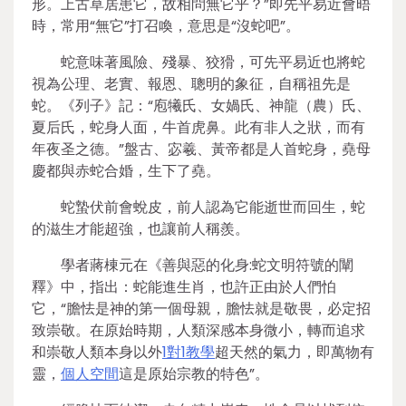
形。上古草居患它，故相問無它乎？”即先平易近會晤
時，常用“無它”打召喚，意思是“沒蛇吧”。
蛇意味著風險、殘暴、狡猾，可先平易近也將蛇
視為公理、老實、報恩、聰明的象征，自稱祖先是
蛇。《列子》記：“庖犧氏、女媧氏、神龍（農）氏、
夏后氏，蛇身人面，牛首虎鼻。此有非人之狀，而有
年夜圣之德。”盤古、宓羲、黃帝都是人首蛇身，堯母
慶都與赤蛇合婚，生下了堯。
蛇蟄伏前會蛻皮，前人認為它能逝世而回生，蛇
的滋生才能超強，也讓前人稱羨。
學者蔣棟元在《善與惡的化身:蛇文明符號的闡
釋》中，指出：蛇能進生肖，也許正由於人們怕
它，“膽怯是神的第一個母親，膽怯就是敬畏，必定招
致崇敬。在原始時期，人類深感本身微小，轉而追求
和崇敬人類本身以外
1對1教學
超天然的氣力，即萬物有
靈，
個人空間
這是原始宗教的特色”。