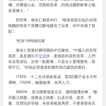
欄，亦費盡心血。現實鍛造者，則為法國耶穌會士楊
改過修士。”
郎世寧、蔣友仁都是內行，“噴泉就是在如許自我
牴觸的情形下當機立斷地建造了起來，此中布滿了疑
點”。
“蛇首”何時能回家
蔣友仁更愛好圓明園的中式建筑：“中國人的宮苑
風景，真是層出不
交流
停，更換新的資料迭異，人們
在這里游玩，沒有一點厭倦，只是令人驚嘆贊美，留
戀不已。”但他必需逢迎乾隆對西式建筑的愛好。
1751年，十二生肖噴泉落成，需3匹騾子送水才幹
運轉。1763年，輪盤破壞，改用人力。
1860年，英法聯軍侵進北京，圓明園遭劫奪，“數
百載之精髓，億萬金之積蓄，以及宗器、裳衣、字
畫、至寶玩好等物，有效者載進夷營，不要者變為瓦