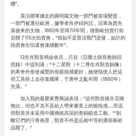
礫”。
英法聯軍擄走的圓明園文物一部門被當場變賣，
一部門被運往歐洲，據學者肖伊緋鉤沉，法軍為賣失
落搶來的文物，1862年至1870年間，德魯歐拍賣行前
后辦了115次拍賣會，“假如不是普法戰鬥迸發，如許的
拍賣會生怕還會連續數年”。
12生肖獸首鳴金收兵，只在《亞樂土師長教師回
想錄》中提到過：“十二星獸（十二尊生肖獸首銅像）
的希奇外形使咸豐的母親很感愛好，她便指使人把這
些工具拆上去存進國庫，于庚申之亂年間（1860年）
失落。”
加入我的最愛家曹興誠表現：“這些獸首雖非丑陋
無比，但也不克不及給人帶來審美上的愉悅感……而這
些獸首并未采用中國傳統高深的青銅鍛造工藝。”“剝
離它們的汗青佈景，獸首不外是品相中等的通俗藝術
品罷了。”