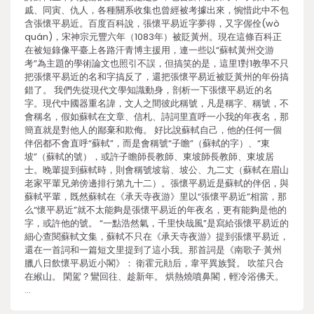
戚、同寅、仇人，各種關系收集也曾經被考據出來，惋惜此中不包
含張懷平易近。百度百科說，張懷平易近字夢得，又字偓佺(wò
quán)，宋神宗元豐六年（1083年）被貶黃州。現在這條百科正
在被短錄像平臺上各路汗青博主援用，連一些以“蘇軾黃州交游
考”為主題的學術論文也照引不誤，但搞笑的是，這里1對1教學不只
把張懷平易近的名和字搞反了，還把張懷平易近被貶黃州的年份搞
錯了。 我們先從現代文學知識動身，剖析一下張懷平易近的名
字。現代中國器重名諱，文人之間彼此稱號，凡是稱字、稱號，不
會稱名，假如蘇軾在文章、信札、詩詞里直呼一小我的年夜名，那
簡直就是對他人的鄙棄和欺侮。 好比說蘇軾自己，他的任何一個
伴侶都不會直呼“蘇軾”，而是會稱號“子瞻”（蘇軾的字）、“東
坡”（蘇軾的號），或許子瞻師長教師、東坡師長教師、東坡居
士。晚輩提到蘇軾時，則會稱號坡翁、坡公、九二丈（蘇軾在眉山
老家平輩兄弟傍邊排行第九十二）。張懷平易近是蘇軾的伴侶，與
蘇軾平輩，既然蘇軾在《承天寺夜游》里以“張懷平易近”相當，那
么“懷平易近”就不太能夠是張懷平易近的年夜名，更有能夠是他的
字，或許他的號。 “一點浩然氣，千里快哉風”是寫給張懷平易近的
細心查閱蘇軾文集，蘇軾不只在《承天寺夜游》提到張懷平易近，
還在一首詞和一篇短文里提到了這小我。那首詞是《南歌子·黃州
臘八日飲懷平易近小閣》： 衛霍元勛后，韋平異族賢。 吹笙只合
在緱山。 閑駕？鸞回往、趁新年。 烘熱燒噴鼻閣，輕冷浴佛天。
…