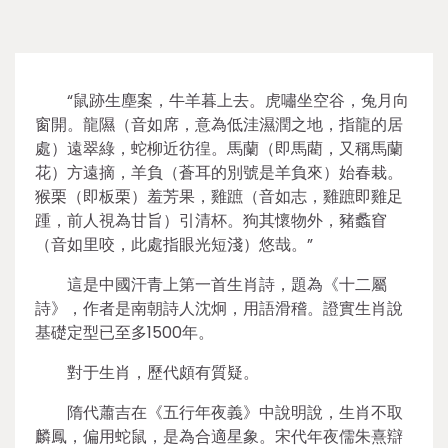
“鼠跡生塵案，牛羊暮上去。虎嘯坐空谷，兔月向
窗開。龍隰（音如席，意為低洼濕潤之地，指龍的居
處）遠翠綠，蛇柳近彷徨。馬蘭（即馬藺，又稱馬蘭
花）方遠摘，羊負（蒼耳的別號是羊負來）始春栽。
猴栗（即板栗）羞芳果，雞蹠（音如志，雞蹠即雞足
踵，前人視為甘旨）引清杯。狗其懷物外，豬蠡窅
（音如里咬，此處指眼光短淺）悠哉。”
這是中國汗青上第一首生肖詩，題為《十二屬
詩》，作者是南朝詩人沈炯，用語滑稽。證實生肖說
基礎定型已至多1500年。
對于生肖，歷代頗有質疑。
隋代蕭吉在《五行年夜義》中說明說，生肖不取
麟鳳，偏用蛇鼠，是為合適星象。宋代年夜儒朱熹辯