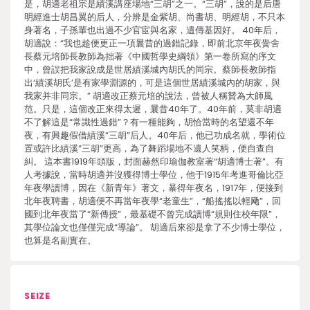
是，胡適老祖宗是績溪講座場地“三胡”之一。“三胡”，說的是后唐
明經進士胡昌翼的后人，分辨是金紫胡、尚書胡、明經胡，不只本
身著名，子孫輩也出過不少官宦與名家，遺傳基因好。 40年后，
胡適說：“我也趁便更正一項曩昔的過錯記錄，即前北京年夜黌舍
長蔡元培師長教師為拙著《中國哲學史綱領》第一卷所寫的序文
中，曾誤把我家說成是世居績溪城內胡氏的同宗。蔡師長教師指
出‘績溪胡氏’是有家學淵源的，可是這個世居績溪城內的胡家，與
我家并非同宗。” 胡適改正蔡元培的說法，曾被人稱贊為大師風
范。只是，這個改正來得太遲，曩昔40年了。40年前，莫非胡適
不了解這是“常識性過錯”？有一種能夠，胡恰當時的名望還不年
夜，有興趣假借績溪“三胡”后人。40年后，他已功成名就，學術位
置或許比績溪“三胡”更高，為了舞蹈場地不遺人笑柄，便自查自
糾。 這本書1919年頭版，封面赫然印瑜伽教室著“胡適博士著”。有
人考據說，當時胡適并沒獲得博士學位，他于1915年考進哥倫比亞
年夜學讀博，因在《新青年》著文，暴得年夜名，1917年，便接到
北年夜聘書，胡適便不再當年夜學“老童生”，“船搖搖以輕飏”，回
國到北年夜當了“新傳授”，最基礎不曾完成讀博“規則住校年限”，
其學位論文也僅僅完成“導論”。 胡適后來卻是拿了不少博士學位，
也算是名副實在。
SEIZE