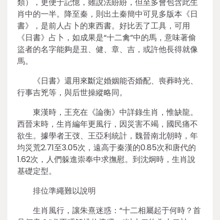
類），更便于記憶，雖說法紛紛，但至多會包含此生
肖中的一半。降至秦，則出土秦簡中可見多版本《日
書》，是前人占卜的東西書。好比丟了工具，可用
《日書》占卜，如成果是“十二禽”中的馬，意味著偷
盜者的名字能夠是丑、健、章、吉，或許他長得就像
馬。
《日書》還用來斷定婚姻能否婚配、喪葬時光、
行事吉兇等，與后世操縱略同。
東漢時，王充在《論衡》中詳錄生肖，惟缺龍。
西晉末時，生肖編年更風行，因災害不竭，國民痛不
欲生。據學者王弢、王亞利統計，魏晉南北朝時，年
均災荒2.71至3.05次，遠高于秦漢的0.85次和唐代的
1.62次，人們躲進崇奉中求撫慰。到沈炯時，生肖說
基礎定型。
排位準繩難以說明
生肖風行，讓朱熹迷惑：“十二相屬起于何時？首