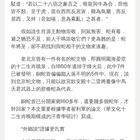
駁道：“若以二十八宿之象言之，唯龍與牛為合，而他
皆不類。至于虎，當在西而反居寅，雞為鳥屬，而反
居西，又舛（音如喘，意為紊亂）之甚者。”
假如說生肖源主動物崇敬，則鼠無害、蛇有毒，
避之猶恐不及，前人干嗎崇敬它們？更為難的是：蛇
年將至，卻不易找到與蛇相干的文物來湊趣。
老北京曾有一件有名的蛇文物，即圓明園海晏堂
的十二生肖噴泉，自1860年遺掉于烽火后，此中7件
已被發明，銅蛇首偏偏鄙人落不明的5件中。現在，談
到北京蛇文物，只能以故宮欽安殿十二雷將畫像中馬
天君武器上的那條蛇為代表。
銅蛇首已分開家鄉160多年，還要幾多個蛇年，才
幹回家？本文重要根據學者翟利軍的論文《華文化十
二生肖晚期構成的汗青學研討》寫成。
“外鄉說”證據更扎實