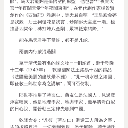
眼”。馬天君能夠是孫悟空的原型，他也曾“年夜鬧天
宮”“年夜鬧天堂”“年夜鬧東海”，在元代劇作家楊景賢
創作的《西游記》雜劇中，馬天君自稱：“玉皇殿金磚
是我躲，后土祠瓊花是我賞，炒鬧起天宮這一場。槍
撞番四揭帝，磚打垮八金剛，眾神祗索納降。”
能在馬天君手下當蛇，必不是凡蛇。
兩個內行蒙混過關
至于清代最有名的蛇文物——銅蛇首，源于乾隆
十二年（1747年），乾隆翻閱法王路易十四的禮品
《法國最美麗的建筑景不雅》，“見一噴水機之繪圖，
即征教士郎世寧為之講解”，問可否仿制。
郎世寧推舉了蔣友仁。蔣友仁是法國人，見過盧
浮宮噴泉，他是地理學家、地輿學家，最早將哥白尼
的日心說、開普勒三定律先容到中國。
乾隆命令：“凡彼（蔣友仁）調遣工人所為之事，
均須按照履行……一切舊制舊規，悉予解除，聽予蔣氏