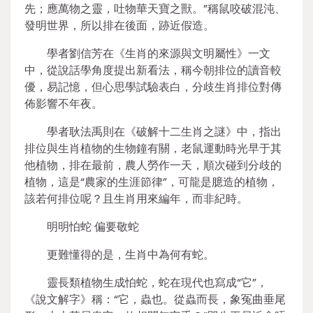
先；應萬物之靈，吐物華天寶之獸。”稱鼠咬破混沌、
發明世界，所以排在後面，跡近假造。
學者劉信芳在《生肖的來源與文明屬性》一文
中，從說話學角度提出新看法，稱今朝排位的讀音較
優，易記憶，但心思學試驗表白，分歧生肖排位對傳
佈影響不年夜。
學者耿法禹則在《破解十二生肖之謎》中，指出
排位與生肖植物的生物鐘有關，老鼠運動時光早于其
他植物，排在最前，農人勞作一天，順次碰到分歧的
植物，這是“農家的生涯節律”，可龍是臆造的植物，
該若何排位呢？且生肖用來編年，而非紀時。
明明怕蛇 偏要敬蛇
更難懂得的是，生肖中為何有蛇。
靈長類植物生成怕蛇，蛇在現代也寫成“它”，
《說文解字》稱：“它，蟲也。從蟲而長，象冤曲垂尾