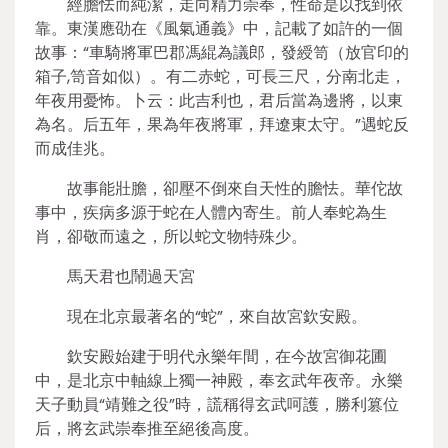
經膽怯而純潔，走向精力崇奉，性命是以找到依
靠。東漢應劭在《風氣通義》中，記載了如許的一個
故事：“車騎將軍巴郡馮緄為議郎，發綬笥（放官印的
箱子,笥音如似）。有二赤蛇，可長三尺，分南北走，
年夜用憂怖。卜云：此吉利也，君后當為邊將，以東
為名。后五年，果為年夜將軍，拜遼東太守。”遇蛇反
而成佳兆。
故事能壯膽，卻壓不倒來自天性的膽怯。華佗故
事中，疾病多源于蛇在人體內寄生。前人奉蛇為生
肖，卻敬而遠之，所以蛇文物特殊少。
馬天君也鬧過天宮
現在北京最著名的“蛇”，來自故宮欽安殿。
欽安殿始建于明代永樂年間，在今故宮御花圃
中，是北京中軸線上獨一神殿，奉玄武年夜帝。永樂
天子動員“靖難之役”時，謊稱得玄武呵護，勝利篡位
后，將玄武崇奉推至絕後高度。