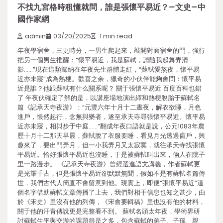
不找九宮格時租懂就問，誰是張懷平易近？–文史–中
國作家網
admin
03/20/2025
1 min read
年夜學宿舍，三更時分，一男生爬起來，敲開對面宿舍的門，強行
把另一個男生推醒：“懷平易近，我是蘇軾，請隨我起舞弄清
影……”現在這類歸納在年夜先生群體走紅，“蘇軾愛熬夜，懷平易
近亦未寢”成為熱梗。歡喜之余，獵奇的小伙伴能夠會問：懷平易
近是誰？他跟蘇軾有什么關系呢？ 關于張懷平易近 百度百科也錯
了 年夜伙確定了解的是，以講座場地演出繹和熱梗脫胎于蘇軾名
篇《記承天寺夜游》：“元豐六年十月十二晝夜，解衣欲睡，月色
進戶，悵然起行，念無與樂者，遂至承天寺尋張懷平易近。懷平易
近亦未寢，相與步于中庭……”翻成年夜口語就是說，公元1083年農
歷十月十二那天早晨，蘇軾脫了衣服要睡，看見月光透過窗戶，興
趣來了，要出門弄月，但一小我弄月又太寂寞，就往承天寺找張懷
平易近。恰好張懷平易近也沒睡，于是被蘇軾叫出來，倆人在院子
里一路漫步。 《記承天寺夜游》曾經選進語文講義，作者蘇軾更
是光耀千古，但是張懷平易近卻默默無聞，假如不是有蘇軾名篇傳
世，我們古代人簡直不會留意到他。現實上，即便“張懷平易近”這
個名字借助蘇軾文章傳播了上去，我們對相干信息也知之甚少，由
於《宋史》里沒有他的列傳，《宋會要輯稿》里也沒有他的材料，
關于他的汗青傳說更是完整看不到。 蘇軾名頭太年夜，學術界研
討蘇軾生平與交游的課題很是之多，包含蘇軾的弟子、子孫、親