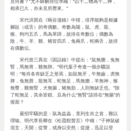
見何書？”尤不睬解排位準繩：“以十二物為十二神，
相承已久，亦未見所歷來。”
宋代洪巽在《旸谷漫錄》中猜，排序能夠是根據
腳趾（或舌）的奇偶數。奇數為陽，鼠、虎、龍、
猴、狗均五爪，馬為單蹄，故排在奇數位；偶數為
陰，牛、羊、雞、豬皆四爪，兔兩爪，蛇兩舌，故排
在偶數位。
宋代曾三異在《因話錄》中提出：“鼠無膽，兔無
腎，馬無胃，雞無肺。”明代葉子奇進一個步驟說
明：“每肖各有缺乏之形焉，如鼠無牙，牛無齒，虎無
脾，兔無唇，龍無耳，蛇無足，馬無膽，羊無神，猴
無臀，雞無腎，犬無腸，豬無肋，人則無缺乏也。”除
了蛇無足，其余皆錯。且為什么“無腎”該排在“無腸”的
後面？
最招牢騷的是：鼠為益蟲，竟列生肖之首，難以
理喻。明代李長卿在《松霞館贅言》中稱：“子神鼠破
混玄，天開；從警，戒身以安然；從捷，迅足以登