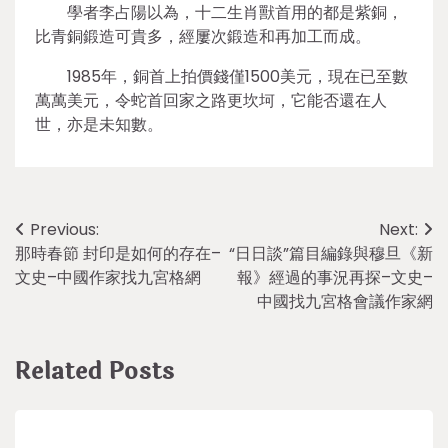
學者李占陽以為，十二生肖獸首用的都是紫銅，
比青銅鍛造可貴多，經屢次鍛造和再加工而成。
1985年，銅首上拍價錢僅1500美元，現在已至數
萬萬美元，令蛇首回家之路更坎坷，它能否還在人
世，亦是未知數。
Post
Previous:
Next:
那時春節 封印是如何的存在–
“日日談”篇目編錄與穆旦《新
navigation
文史–中國作家找九宮格網
報》經過的事況再探–文史–
中國找九宮格會議作家網
Related Posts