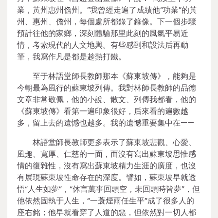
業，黃州惠州儋州。”我曾經走遍了成績他“功業”的黃
州、惠州、儋州，每個處所都錄了錄像。下一個步驟
預計往他的家鄉，深刻體驗那里此刻的風氣平易近
情，考索現代的人文地輿。有些感到和設法后再動
筆，我寫作凡是都是趁熱打鐵。
至于林語堂師長教師那本《蘇東坡傳》，能夠是
今朝最為風行的蘇東坡列傳。我對林師長教師的品德
文章非常敬佩，他的小說、散文、列傳我都看，他的
《蘇東坡傳》看第一遍印象很好，后來看的遍數越
多，留上去的遺憾也越多。我的遺憾重要集中在——
林語堂師長教師更多表示了蘇東坡悲觀、心愛、
風趣、寬厚、仁慈的一面，而沒有寫出蘇東坡思惟感
情的復雜性，沒有寫出蘇東坡精力生涯的廣度，也沒
有展現蘇東坡性命存在的深度。譬如，蘇東坡早就透
悟“人生如夢”，“休言萬事回頭空，未回頭時皆夢”，但
他依然固執于人生，“一蓑煙雨任生平”成了很多人的
座右銘；他早就看穿了人道的惡，但依然對一切人都