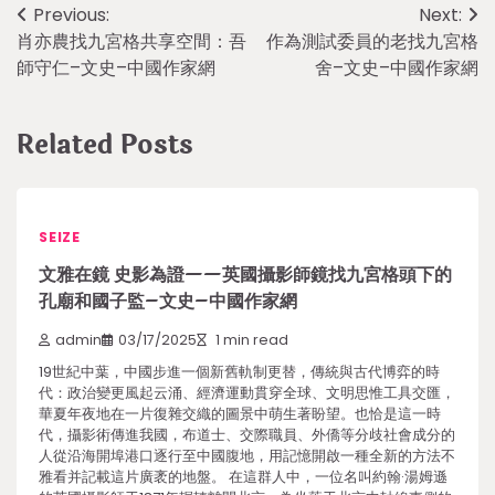
Post
Previous:
Next:
肖亦農找九宮格共享空間：吾
作為測試委員的老找九宮格
navigation
師守仁–文史–中國作家網
舍–文史–中國作家網
Related Posts
SEIZE
文雅在鏡 史影為證——英國攝影師鏡找九宮格頭下的
孔廟和國子監–文史–中國作家網
admin
03/17/2025
1 min read
19世紀中葉，中國步進一個新舊軌制更替，傳統與古代博弈的時
代：政治變更風起云涌、經濟運動貫穿全球、文明思惟工具交匯，
華夏年夜地在一片復雜交織的圖景中萌生著盼望。也恰是這一時
代，攝影術傳進我國，布道士、交際職員、外僑等分歧社會成分的
人從沿海開埠港口逐行至中國腹地，用記憶開啟一種全新的方法不
雅看并記載這片廣袤的地盤。 在這群人中，一位名叫約翰·湯姆遜