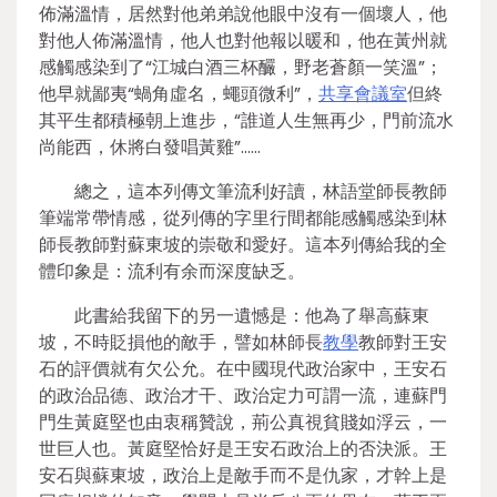
佈滿溫情，居然對他弟弟說他眼中沒有一個壞人，他
對他人佈滿溫情，他人也對他報以暖和，他在黃州就
感觸感染到了“江城白酒三杯釅，野老蒼顏一笑溫”；
他早就鄙夷“蝸角虛名，蠅頭微利”，
共享會議室
但終
其平生都積極朝上進步，“誰道人生無再少，門前流水
尚能西，休將白發唱黃雞”……
總之，這本列傳文筆流利好讀，林語堂師長教師
筆端常帶情感，從列傳的字里行間都能感觸感染到林
師長教師對蘇東坡的崇敬和愛好。這本列傳給我的全
體印象是：流利有余而深度缺乏。
此書給我留下的另一遺憾是：他為了舉高蘇東
坡，不時貶損他的敵手，譬如林師長
教學
教師對王安
石的評價就有欠公允。在中國現代政治家中，王安石
的政治品德、政治才干、政治定力可謂一流，連蘇門
門生黃庭堅也由衷稱贊說，荊公真視貧賤如浮云，一
世巨人也。黃庭堅恰好是王安石政治上的否決派。王
安石與蘇東坡，政治上是敵手而不是仇家，才幹上是