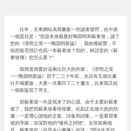
往年，京東網站為我彙集一些讀者發問，此中第
一個題目是：“您說本身最愛好陶淵明和蘇東坡，讀了
您的《澄明之境——陶淵明新論》，我收穫頗豐，不
知您能否預計也寫一本蘇東坡？別的，林語堂的《蘇
東坡傳》您怎么看？”
我簡直很愛好這兩位巨大的作家，《澄明之境
——陶淵明新論》寫于二三十年前，先后有五個出書
社不竭重版，大要一共重印了二十屢次，比來我又給
一個新版寫了序文。
寫蘇東坡一向是我未了的心愿。由于太愛好蘇東
坡了，我把寫蘇東坡看得很重。此刻正在做大批的預
備：一是潛心讀他的文集、詩集和詞集，一是看望東
坡的萍蹤，加深對他的“懂得之同情”。去世前兩個
月，蘇東坡在《自題金山畫像》中說：“問汝生平功