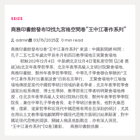
SEIZE
商務印書館發布12找九宮格空間卷“王中江著作系列”
admin
03/15/2025
0 min read
商務印書館發布12卷“王中江著作系列” 來源：中國新聞網 時間：
孔子二五七五年歲次甲辰冬月初四日教學場地壬寅聚會場地
耶穌202年12月4日 中新網北京12月4日電私密空間 (記者 應
妮)由北京年夜學哲學系、北京年夜學高級人文研討院聚會場地、
商務印書館、鄭州年夜學哲學學院、中華孔子學會聯合舉辦的“‘王
中江著作系列’出書座談會”日前在京舉行。 王聚會場地中江瑜伽
場地傳授是當代中國哲學研討領域的著名學者，北京年夜學哲學會
議室出租系傳授、博士生導師、教導部長江學者特聘聚會場地傳
授，任北京年夜學高級人文研討院執行院長、鄭州年夜學哲學學院
院長，兼任中華孔子學會會長、老子學研討會會長。他對先秦思
惟，儒家、道家哲學和近現代中國思惟有周全且深刻的研討，尤其
在用出土文教學場地獻闡釋中國現代思惟方面研討結果顯著，對中
國近現代思惟的淵源、關鍵人物及焦點觀念，亦有深入洞見。
“王中江著作系列”(12卷)書影。 商務印書館供圖 …