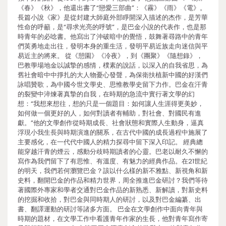
《春》《秋》，他還出書了“戀愛三部曲”：《霧》《雨》《電》。
長篇小說《家》是從封建大師庭外部睜開深入描述的杰作，是芳華
性命的呼籲，是“尋求光亮的呼號”，是巴金小說的代表作，也是那
時青年的必唸書。他寫出了沖破暗中的覺悟，鼓舞著尋路中的青年
們英勇地走出往，發明本身的重生活，發明平易近族走向迷信與平
易近主的將來。 從《憩園》《冷夜》，到《團聚》《隨想錄》，
巴教學場地金以誠摯的感情，樸素的說話，以深入的自我省思，為
舊社會暗中中掙扎的大人物憂心發聲，為保衛扶植新中國的好漢們
詠唱贊歌，為中國今世文學史、思惟教學史留下力作。巴金在汗青
的裂變中淬煉著真摯的自我，在時期的急流中實行著文學的幻
想：“我想來想往，想的只是一個題目：如何讓人生涯得更美妙，
如何做一個更好的人，如何對讀者有輔助，對社會、對國民有進
獻。”他的文學創作從時期成長、社會狀態和實際人生動身，逼真
浮現小我生長與時期演進的關系，在古代中國的成長過程中施展了
主要感化，在一代代中國人的精力探尋中留下深入印記。 經典總
能穿越汗青的煙云，感動分歧時期讀者的心靈。巴老以耐久不懈的
寫作為我們留下了有思惟、有溫度、有魅力的經典作品。在21世紀
的明天，我們若何瀏覽巴金？該以什么樣的新不雅點、新視角和新
史料，翻開巴金的作品和精力世界，周全推進巴金研討？我們等待
著國際外專家和學者交通對巴金作品的新熟悉、新解讀，對新史料
的挖掘和收拾，對巴金與同時期人的研討，以及對巴金編纂、出
書、翻譯運動的研討等諸多方面。 巴金在文學創作中面向青年與
時期的題材，在文學工作中看護青年作家的生長，他對青年寫作寄