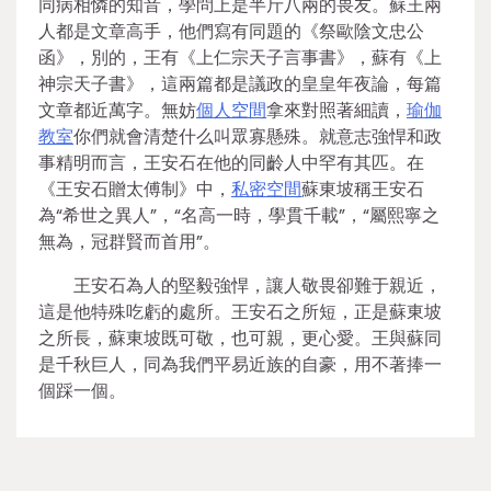
同病相憐的知音，學問上是半斤八兩的畏友。蘇王兩
人都是文章高手，他們寫有同題的《祭歐陰文忠公
函》，別的，王有《上仁宗天子言事書》，蘇有《上
神宗天子書》，這兩篇都是議政的皇皇年夜論，每篇
文章都近萬字。無妨
個人空間
拿來對照著細讀，
瑜伽
教室
你們就會清楚什么叫眾寡懸殊。就意志強悍和政
事精明而言，王安石在他的同齡人中罕有其匹。在
《王安石贈太傅制》中，
私密空間
蘇東坡稱王安石
為“希世之異人”，“名高一時，學貫千載”，“屬熙寧之
無為，冠群賢而首用”。
王安石為人的堅毅強悍，讓人敬畏卻難于親近，
這是他特殊吃虧的處所。王安石之所短，正是蘇東坡
之所長，蘇東坡既可敬，也可親，更心愛。王與蘇同
是千秋巨人，同為我們平易近族的自豪，用不著捧一
個踩一個。