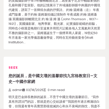
的英國攝影師于1871年輾轉離開北京，為坐落于北京中軸線東側的
孔廟和國子監留影。他的記憶展示了外域攝影師眼中絢麗的中國現
代建筑，譜寫了一首輝煌永續的抒懷詩。 約翰·湯姆遜（左） 年夜
成門版畫，基于約翰·湯姆遜拍攝記憶制作 年夜成殿 約翰·湯姆遜
攝 英國攝影師離開北京 約 翰·湯 姆 遜 (John Thomson，1837—
1921)，英國攝影家、地輿學家、觀光家、紀實攝影範疇的前驅，
同時也小樹屋是晚期行至遠東并用照片記載各地人文風氣和天然景
不雅的攝影師之一。湯姆遜誕生于一個煙草商人家庭，19世紀50
年月進進一家光學儀器廠做學徒，同時在瓦特藝術黌舍(Watt
Institution…
SEIZE
您的誕辰，是中國文壇的溫馨節找九宮格教室日–文
史–中國作家網
admin
03/18/2025
0 min read
明天是巴金師長教師的誕辰，不啻于中國文壇的溫馨節日。 “寫作
真有所謂法門的話，那就是把心交給讀者”“我固然年過古稀滿頭白
發，但我還有青年高覺慧那樣熄滅的心和永不衰竭的熱忱，我盡不