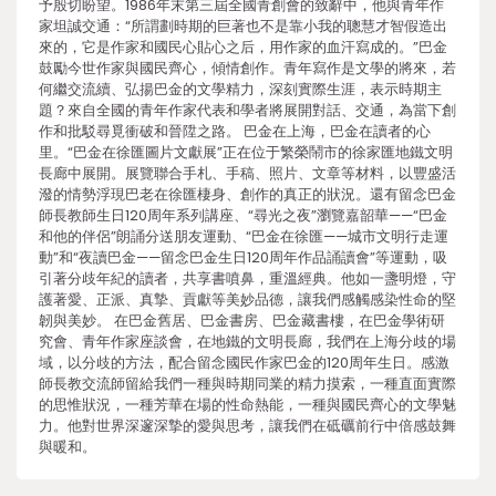
予殷切盼望。1986年末第三屆全國青創會的致辭中，他與青年作
家坦誠交通：“所謂劃時期的巨著也不是靠小我的聰慧才智假造出
來的，它是作家和國民心貼心之后，用作家的血汗寫成的。”巴金
鼓勵今世作家與國民齊心，傾情創作。青年寫作是文學的將來，若
何繼交流續、弘揚巴金的文學精力，深刻實際生涯，表示時期主
題？來自全國的青年作家代表和學者將展開對話、交通，為當下創
作和批駁尋覓衝破和晉陞之路。 巴金在上海，巴金在讀者的心
里。“巴金在徐匯圖片文獻展”正在位于繁榮鬧市的徐家匯地鐵文明
長廊中展開。展覽聯合手札、手稿、照片、文章等材料，以豐盛活
潑的情勢浮現巴老在徐匯棲身、創作的真正的狀況。還有留念巴金
師長教師生日120周年系列講座、“尋光之夜”瀏覽嘉韶華——“巴金
和他的伴侶”朗誦分送朋友運動、“巴金在徐匯——城市文明行走運
動”和“夜讀巴金——留念巴金生日120周年作品誦讀會”等運動，吸
引著分歧年紀的讀者，共享書噴鼻，重溫經典。他如一盞明燈，守
護著愛、正派、真摯、貢獻等美妙品德，讓我們感觸感染性命的堅
韌與美妙。 在巴金舊居、巴金書房、巴金藏書樓，在巴金學術研
究會、青年作家座談會，在地鐵的文明長廊，我們在上海分歧的場
域，以分歧的方法，配合留念國民作家巴金的120周年生日。感激
師長教交流師留給我們一種與時期同業的精力摸索，一種直面實際
的思惟狀況，一種芳華在場的性命熱能，一種與國民齊心的文學魅
力。他對世界深邃深摯的愛與思考，讓我們在砥礪前行中倍感鼓舞
與暖和。