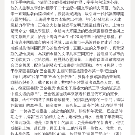
放下手中的筆。”掀開巴金師長教師的作品，字字句句流進心扉。
他的人生和文學創作標示了二十世紀中國文學的精力高度。他的文
學一直緊貼著內陸和國民，披髮著光與熱，吸引著一代代讀者睜開
心靈的對話。 上海是中國共產黨的出生地、初心始發地和巨大建
黨精力孕育地，正在全力扶植習近平文明思惟最佳實行地。上海也
是現今世中國文學重鎮，今起向大眾開放的巴金藏書樓暨巴金與上
海文獻圖片展，恰是上海為巴金生日120周年奉上的密意厚禮。在
上海這座國民城市的分歧區域，讀者和市平易近伴侶們走近巴金，
感觸感染他與國民齊心的性命情懷，直面人生的文學創作，真摯深
刻的思惟摸索，為我們今世的文學共享空間實行，晉陞國民城市的
文明軟實力，供給領導、經歷與心靈滋養。上海市徐匯區藏書樓結
合巴金舊居，配合謀劃發布“巴金書房”主題運動。本年4月起，位
于徐家匯書院的“巴金書房”主題閱覽區接踵發布第一季“巴金的
《家》與家”和第二季“巴金的伴侶圈”，獲得不雅眾讀者的普遍追
蹤關心與介入，截至10月底，共招待不雅眾讀者31萬余人次。現
在，徐家匯書院“巴金書房”也迎來了最盛大的第三季“您的誕辰是
中國文壇的節日”。巴金舊居從積年來讀者和親朋們寄來的賀卡、
電報、函件中精選了圖樣別致精美、祝詞親熱誠摯的一部門，襯以
姹紫嫣紅的牽牛花、郁金噴鼻、百合花……讀者們與巴老在這里“對
話”，一路為巴老慶生，感念他的誠摯、熱情和年夜愛。 巴金是時
期之子，攜著“五四”的精力之火，走出巴山蜀水，走進了年夜時期
的風云激蕩。他是《新青年》的讀者，更是舉動中的新青年。他從
成都到上海、赴巴黎，再回上海……他想尋覓一條救人、救世，也
救本身的路。從1931年到1940年，他頒發了“急流三部曲”：《家》