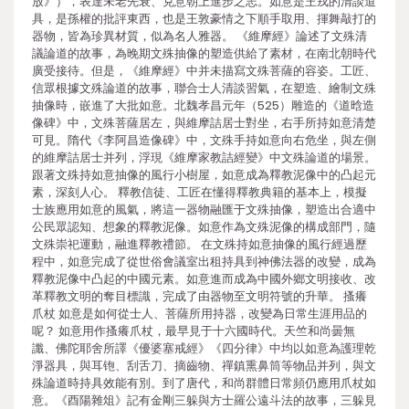
放》），表達未老先衰、克意朝上進步之志。如意是王戎的清談道
具，是孫權的批評東西，也是王敦豪情之下順手取用、揮舞敲打的
器物，皆為珍異材質，似為名人雅器。 《維摩經》論述了文殊清
議論道的故事，為晚期文殊抽像的塑造供給了素材，在南北朝時代
廣受接待。但是，《維摩經》中并未描寫文殊菩薩的容姿。工匠、
信眾根據文殊論道的故事，聯合士人清談習氣，在塑造、繪制文殊
抽像時，嵌進了大批如意。北魏孝昌元年（525）雕造的《道晗造
像碑》中，文殊菩薩居左，與維摩詰居士對坐，右手所持如意清楚
可見。隋代《李阿昌造像碑》中，文殊手持如意向右危坐，與左側
的維摩詰居士并列，浮現《維摩家教詰經變》中文殊論道的場景。
跟著文殊持如意抽像的風行小樹屋，如意成為釋教泥像中的凸起元
素，深刻人心。 釋教信徒、工匠在懂得釋教典籍的基本上，模擬
士族應用如意的風氣，將這一器物融匯于文殊抽像，塑造出合適中
公民眾認知、想象的釋教泥像。如意作為文殊泥像的構成部門，隨
文殊崇祀運動，融進釋教禮節。 在文殊持如意抽像的風行經過歷
程中，如意完成了從世俗會議室出租持具到神佛法器的改變，成為
釋教泥像中凸起的中國元素。如意進而成為中國外鄉文明接收、改
革釋教文明的奪目標識，完成了由器物至文明符號的升華。 搔癢
爪杖 如意是如何從士人、菩薩所用持器，改變為日常生涯用品的
呢？ 如意用作搔癢爪杖，最早見于十六國時代。天竺和尚曇無
讖、佛陀耶舍所譯《優婆塞戒經》《四分律》中均以如意為護理乾
淨器具，與耳铇、刮舌刀、摘齒物、禪鎮熏鼻筒等物品并列，與文
殊論道時持具效能有別。到了唐代，和尚群體日常頻仍應用爪杖如
意。《酉陽雜俎》記有金剛三躲與方士羅公遠斗法的故事，三躲見