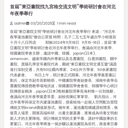
首屆“東亞書院找九宮格交流文明”學術研討會在河北
年夜學舉行
admin
03/20/2025
1 min read
首屆“東亞書院文明”學術研討會在河北年夜學舉行 來源：“河北年
夜學蓮池書院”微信公眾號 時間：孔子二五七五年歲次甲小樹屋辰
十月十八日丙戌 耶穌2024年11月18日 11月15-16日，首屆“東
亞書院文明”學術研討會在河北年夜學舉行。會議由河北年夜學、
韓國書院學會主辦，邀請中國、韓國、japan(日本)、
american、越南等國內外專家以及岳麓書院、白鹿洞書院、關中
書院、貴陽孔學堂等書院代表，圍繞“東亞書院文明交通互鑒”議題
進行深刻交通，共有50位國內專家、24位外方學者、50余家書院
代表參會。 15日上午，研討會正式開幕。河北年夜學黨委書記
劉兵，保定市副市長劉曉萌，中國書院學會副會長、湖南年夜學岳
麓書院傳授鄧教學場地洪波，韓國書院學會會長、韓國學中心研討
院傳授金鶴洙，japan(日本)惟精書院理事長海村唯一分別致辭。
會議由河北年夜學黨委常委、副校長陳紅軍掌管。 劉兵指出，河
北年夜學與保定市共建蓮池書院，摸索校地一起個人空間配合晉陞
傳統文明brand價值新形式。兩年來，蓮池書院構建課程體系，恢
復育人場景，開展高端科研、出書文脈叢書，逐漸成為培養文明創
新人才的主要陣地、研討傳統文明的主要平臺、講好中國故事的主
要窗口。河北年夜學將進一個步驟以蓮池書院為依托，推進東亞書