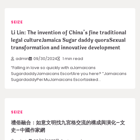
SEIZE
Li Lin: The invention of China’s fine traditional
legal cultureJamaica Sugar daddy quoraSexual
transformation and innovative development
admin
09/30/2024
1 min read
“Falling in love so quickly with aJamaicans
SugardaddyJamaicans EscortAre you here? ”Jamaicans
SugardaddyPei MuJamaicans Escortasked…
SEIZE
禮俗融合：如意文明找九宮格交流的構成與演化–文
史–中國作家網