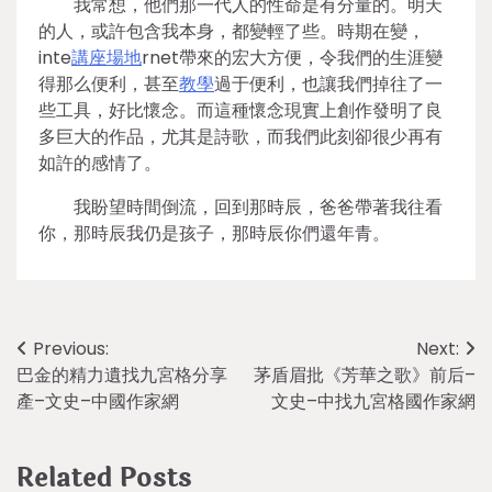
我常想，他們那一代人的性命是有分量的。明天
的人，或許包含我本身，都變輕了些。時期在變，
inte
講座場地
rnet帶來的宏大方便，令我們的生涯變
得那么便利，甚至
教學
過于便利，也讓我們掉往了一
些工具，好比懷念。而這種懷念現實上創作發明了良
多巨大的作品，尤其是詩歌，而我們此刻卻很少再有
如許的感情了。
我盼望時間倒流，回到那時辰，爸爸帶著我往看
你，那時辰我仍是孩子，那時辰你們還年青。
Post
Previous:
Next:
巴金的精力遺找九宮格分享
茅盾眉批《芳華之歌》前后–
navigation
產–文史–中國作家網
文史–中找九宮格國作家網
Related Posts