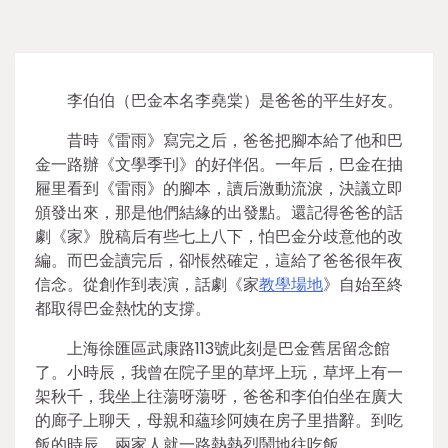
李伯伯（巴金本名李堯棠）是爸爸的平生好友。
昔時《雷雨》寫完之后，爸爸把腳本給了他和巴
金一路辦《文學季刊》的好伴侶。一年后，巴金在抽
屜里看到《雷雨》的腳本，讀后激動流淚，決議立即
頒發出來，那是他們結緣的出發點。還記得爸爸的話
劇《家》脫稿后有些七上八下，怕巴金分歧意他的改
編。而巴金讀完后，卻悵然確定，這給了爸爸很年夜
信念。從創作到表演，話劇《家
教學場地
》自始至終
都取得巴金熱忱的支撐。
上海徐匯區武康路113號此刻是巴金舊居留念館
了。小時辰，我曾在院子里的草坪上玩，草坪上有一
架秋千，我坐上往蕩呀蕩呀，爸爸和李伯伯坐在廣大
的廊子上聊天，母親和蘊珍阿姨在房子里措辭。到吃
飯的時辰，兩家人就一路熱熱烈鬧地往吃飯。