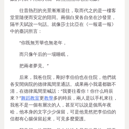
往昔熱烈的光景漸漸退往，取而代之的是一樓客
堂里隨便而安定的陪同。兩個白叟各自坐在沙發里，
隔半天賦說一句話。就像莎士比亞在《一報還一報》
中的臺詞所言：
“你既無芳華也無老年，
而只像午后的一場睡眠，
把兩者夢見。”
后來，我爸住院，剛好李伯伯也在住院，他們就
各安閒病院的德律風間里通話。成果兩小我還都聽不
清，在德律風間里喊話：“我要往看你！你什么時辰
來？”
舞蹈教室
更
教學
多的時辰，兩人是以手札來往，
我爸不是一個有層次的人，甚至可以說是個馬年夜
哈，他本身的文字少少保留，可是他竟然把李伯伯的
信都有心腸保留起來，可見多麼愛護。