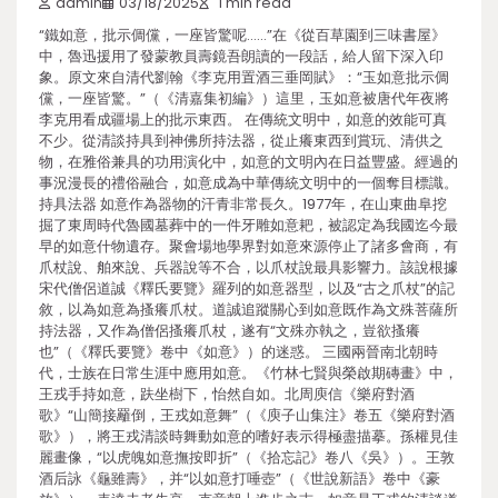
admin
03/18/2025
1 min read
“鐵如意，批示倜儻，一座皆驚呢……”在《從百草園到三味書屋》
中，魯迅援用了發蒙教員壽鏡吾朗讀的一段話，給人留下深入印
象。原文來自清代劉翰《李克用置酒三垂岡賦》：“玉如意批示倜
儻，一座皆驚。”（《清嘉集初編》）這里，玉如意被唐代年夜將
李克用看成疆場上的批示東西。 在傳統文明中，如意的效能可真
不少。從清談持具到神佛所持法器，從止癢東西到賞玩、清供之
物，在雅俗兼具的功用演化中，如意的文明內在日益豐盛。經過的
事況漫長的禮俗融合，如意成為中華傳統文明中的一個奪目標識。
持具法器 如意作為器物的汗青非常長久。1977年，在山東曲阜挖
掘了東周時代魯國墓葬中的一件牙雕如意耙，被認定為我國迄今最
早的如意什物遺存。聚會場地學界對如意來源停止了諸多會商，有
爪杖說、舶來說、兵器說等不合，以爪杖說最具影響力。該說根據
宋代僧侶道誠《釋氏要覽》羅列的如意器型，以及“古之爪杖”的記
敘，以為如意為搔癢爪杖。道誠追蹤關心到如意既作為文殊菩薩所
持法器，又作為僧侶搔癢爪杖，遂有“文殊亦執之，豈欲搔癢
也”（《釋氏要覽》卷中《如意》）的迷惑。 三國兩晉南北朝時
代，士族在日常生涯中應用如意。《竹林七賢與榮啟期磚畫》中，
王戎手持如意，趺坐樹下，怡然自如。北周庾信《樂府對酒
歌》“山簡接䍦倒，王戎如意舞”（《庾子山集注》卷五《樂府對酒
歌》），將王戎清談時舞動如意的嗜好表示得極盡描摹。孫權見佳
麗畫像，“以虎魄如意撫按即折”（《拾忘記》卷八《吳》）。王敦
酒后詠《龜雖壽》，并“以如意打唾壺”（《世說新語》卷中《豪