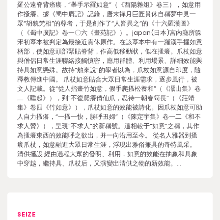
羅公遠脊背瘙癢，“舉手示羅如意”（《酉陽雜俎》卷三），如意用
作搔癢。據《蜀中廣記》記錄，唐末禪月巨匠貫休自稱夢中見一
眾“胡貌梵相”的尊者，于是創作了“人皆異之”的《十六羅漢圖》
（《蜀中廣記》卷一〇六《畫苑記》）。japan(日本)宮內廳所躲
宋初摹本被判定為最接近貫休原作。在該摹本中有一羅漢手握如意
柄部，使如意頭部緊貼脊背，作高低移動狀，似在搔癢。爪杖如意
與僧侶日常生涯聯絡接觸慎密，應用群體、利用場景、詳細效能與
持具如意懸殊。故持“舶來說”的學者以為，爪杖如意源自印度，隨
釋教傳進中國。 爪杖如意貼合大眾日常生涯需求，逐步風行，被
文人記載。從“從人指畫竹如意，假手爬搔松養和”（《灊山集》卷
二《睡起》），到“不復爬癢倩仙爪，忍待一朝春筍長”（《莊靖
集》卷四《竹如意》），爪杖如意的效能被詩化。因爪杖如意可助
人自力搔癢，“一搔一快，勝呼丑婦”（《陳定宇集》卷一二《和不
求人贊》），呈現“不求人”的新稱號。這相較于“如意”之稱，其作
為搔癢東西的效能呼之欲出，并一向沿用至今。 從名人雅器到搔
癢爪杖，如意融進大眾日常生涯，浮現出雅俗兼具的奇特風采。
清供擺設 經由過程大眾的發明、利用，如意的效能在抽象和具象
中穿越，繼持具、爪杖后，又演變出清供之物的新效能。…
SEIZE