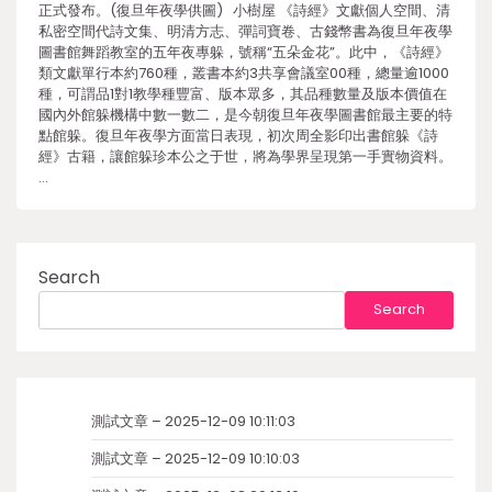
正式發布。(復旦年夜學供圖) 小樹屋 《詩經》文獻個人空間、清
私密空間代詩文集、明清方志、彈詞寶卷、古錢幣書為復旦年夜學
圖書館舞蹈教室的五年夜專躲，號稱“五朵金花”。此中，《詩經》
類文獻單行本約760種，叢書本約3共享會議室00種，總量逾1000
種，可謂品1對1教學種豐富、版本眾多，其品種數量及版本價值在
國內外館躲機構中數一數二，是今朝復旦年夜學圖書館最主要的特
點館躲。復旦年夜學方面當日表現，初次周全影印出書館躲《詩
經》古籍，讓館躲珍本公之于世，將為學界呈現第一手實物資料。
…
Search
Search
測試文章 – 2025-12-09 10:11:03
測試文章 – 2025-12-09 10:10:03