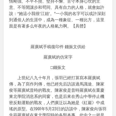
情剛強、不平不撓、堅持不懈、苦守本身心坎的主
意、不等閒讓步和茍同、具有自力的人格，就會如許
說：“她這小我很‘江姐’。”一小我的名字可以或許深刻
到通俗人的生涯中，成為一種象征、一種比方，這里
面是有著多么年夜的人格氣力啊。【具體】
羅廣斌手稿復印件 錢振文供給
羅廣斌的仿宋字
□錢振文
上世紀八九十年月，張羽已經打算寫本羅廣斌
傳，為了寫作列傳，他已經先后訪談過馬識途、陳家
俊等羅廣斌昔時的戰友。陳家俊是昔時羅廣斌在重慶
東北學院消息系的同窗，也是后來在秀山中學停止機
密反動運動的戰友，人們廣泛以為她是《紅巖》中成
瑤的原型。在1991年5月23日的訪談中，陳家俊向張羽
先容羅廣斌在東北學院時的各類本事，此中之一就是