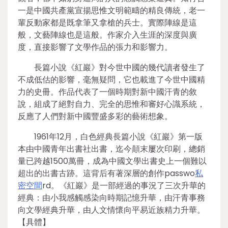
一是中國共產黨宣揚思惟文明範疇的精良傳統，老一
輩反動家都是既拿筆又拿槍的兵士。實際陣線是這
般，文藝陣線也是這般。作家介入生涯的深度與廣
度，直接影響了文學作品的張力和影響力。
長篇小說《紅巖》對今世中國的幾代讀者發生了
不成低估的影響，毫無疑問，它也載進了今世中國精
力的史冊。作品代表了一個時期對新中國汗青的敘
說，組成了絕對自力、完全的思惟和審好心識系統，
反應了人們對新中國豐盛多彩的藝術想象。
1961年12月，白色經典長篇小說《紅巖》第一版
本由中國青年出書社出書，迄今顛末屢次印刷，總銷
量已跨越1500萬冊，成為中國文學出書史上一個難以
超出的出書古跡。這背后有著深層的創作passwo
私
密空間
rd。《紅巖》是一部經過的事況了三次升華的
經典：由小我感觸感染向時期記憶升華，由汗青事務
向文學經典升華，由人文情懷向平易近族精力升華。
【具體】