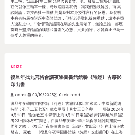
車三輛。’這里的‘車三輛’分辨代表著貪、嗔、癡這三種煩心傷腦。
它們就像三輛車一樣，時辰追隨著我們，讓我們難以解脫。而‘高
談闊論，東拉西扯一團糟’則是我對本身授課言行的反思。我發明
本身有時辰在講座中高談闊論，但卻老是難以捉住重點，讓本身墮
入凌亂之中。” 南懷瑾的話讓在場的先生清楚了，無論是誰，都應
當時辰堅持甦醒的腦筋和謙虛的心態。只要如許，才幹真正成為一
位受人尊重的學者。
SEIZE
復旦年找九宮格會議夜學圖書館館躲《詩經》古籍影
印出書
admin
03/19/2025
0 min read
復旦年夜學圖書館館躲《詩經》古籍影印出書 來源：中國新聞網
時間：孔子二五七五年歲次甲辰十月廿三日辛卯 耶穌2024年
11月23日 瑜伽教室 中新網上海11月23日電(記者 舞蹈場地陳靜)記
者23日獲私密空間悉，在復旦年夜學中華古籍保護研討院建院十
周年之際，《復旦年夜學圖書館躲〈詩經〉文獻叢刊》在上海正式
發布。 家教 《復旦年夜學圖書館躲〈詩經〉文獻叢刊》在上海