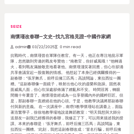
SEIZE
南懷瑾改春聯–文史-找九宮格見證-中國作家網
admin
03/22/2025
0 min read
抗戰時代，南懷瑾曾在軍隊任教官。有一天，他正在專注地批示軍
隊，忽然聽到旁邊的戰友夸贊他：“南教官，你好威風哦！”他轉過
火，看到戰友滿臉敬意地看著他。南懷瑾淺笑著回應，但心坎卻涌
共享會議室起一股復雜的情感。 他想起了本身已經偶爾獲得的一
副春聯：“張牙舞爪，前呼后擁三匹馬；高談闊論，東拉西扯一團
糟。”這副春聯像一面鏡子，映射出他心坎的虛榮和急躁。固然表
面威風八面，但心坎深處卻佈滿了繚亂和不安。 時間荏苒，轉眼
間幾十年曩昔了。南懷瑾曾經成為一位享譽國內外的國粹巨匠。但
是，那副春聯一直繚繞在他的心頭。于是，他教學決議將那副春聯
付與新的意義。 在一次講座中，南1對1教學懷瑾站在講臺上，面臨
著浩繁學子，徐徐地教學場地說道舞蹈教室：“明天我想與大師分
送朋友一副我已經獲得的春聯，我修正了下，可以用來描述我的授
課。本來的春聯是：‘張牙舞爪，前呼后擁三匹馬；高談闊論，東
拉西扯一團糟。’此刻，我把這副春聯改成：‘冒名行騙，前呼后擁