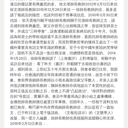
邊沿的廢話要有興趣思的多。 徐文堪師長教師2012年2月12日來信
徐文堪師長教師2015年12月26日來信 一 徐師長教師的信，最多是
讀了報紙后的隨想，也談判些相干舊事或信息。2010年3月30日來
信說： 前天貴報刊載平地杉師長教師關于呂澂師長教師之文，讀
后感到很有興趣思。家父亦曾究心法相唯識之學，曾從韓安靜居士
學，并成立“三時學會”，該會運動延續至束縛后的五十年月。但愚
認為韓居士的學術成績還不及呂澂師長教師，蓋因呂師長教師經由
過程吃苦自學兼通梵躲玄言，而其對釋教哲學的懂得又超出了一些
國外重要具有語文學常識的釋教家。至于今世中國年夜陸的梵學研
討，固然不克不及說一點任務沒做，但總體程度是很低的。 2014
年1月20日，徐師長教師讀了《上海書評》上對傅璇琮、程毅中的
采訪后來信說： 看了昨天《書評》所載關于古籍收拾出書的訪
談，感到甚佳。上世紀五十年月那次會議，與會者都已往世。我那
時年幼，但會議的開法等與束縛后普通的做法分歧，故至今留下印
象。會前齊燕銘師長教師以小我名義致信家父等數人，并派人赴廣
州造訪陳寅恪師長教師；陳師長教師亦就地提出了本質性的提出。
當時正值反右活動之后，但會上不講“凸起政治”、“保持對的標的
目的”等套話，實屬不易。會后中華書局為計劃小組之處事機構，
金燦然師長教師擔任處置日常事務。但因年久，一些相干資料生怕
都已無存。剛巧家中尚存齊燕銘師長教師信，所以促寫了一篇短
文，已于昨日送上電子版請政。 《文報告請示》的《文匯學人》
改版，我一度介入編纂，徐師長教師也異樣賜與追蹤關心和支撐。
2015年2月12日來信：…