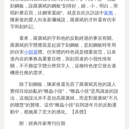
刻鋼板，說羅廣斌的鋼板“刻得好，細，小，明白，用
唱針磨后寫，比鋼筆還細”。就是在此次訪談中
家教
，
陳家俊的愛人向洛新彌補說，羅廣斌的才幹還有仿宋
字和刻鈐記。
看來，羅廣斌的字和他的反動經過的事況有關。
羅廣斌的字體應當是起源于刻鋼板，是刻鋼板時常用
的仿宋
小樹屋
體。仿宋體的特色就是穩重規范，以表
達內在的事務為重要目標，與刻寫者的小我性情有
關，不不難從字體分辨寫字人，這種特色使它很合適
機密任務的需求。
除了刻鋼板，陳家俊還先容了羅廣斌其他的讓人
覺得目炫紛亂的“雕蟲小技”，“雕蟲小技”是馬識途的說
法，這個說法并不是抬高羅廣斌，而是對羅廣斌“不凡
的聰慧”的贊嘆。這些“雕蟲小技”在阿誰年月的反動運
動中，都施展了宏大的感化。【具體】
附：經典作家專刊往期