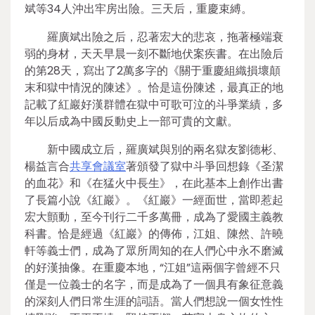
斌等34人沖出牢房出險。三天后，重慶束縛。
羅廣斌出險之后，忍著宏大的悲哀，拖著極端衰
弱的身材，天天早晨一刻不斷地伏案疾書。在出險后
的第28天，寫出了2萬多字的《關于重慶組織損壞顛
末和獄中情況的陳述》。恰是這份陳述，最真正的地
記載了紅巖好漢群體在獄中可歌可泣的斗爭業績，多
年以后成為中國反動史上一部可貴的文獻。
新中國成立后，羅廣斌與別的兩名獄友劉德彬、
楊益言合
共享會議室
著頒發了獄中斗爭回想錄《圣潔
的血花》和《在猛火中長生》，在此基本上創作出書
了長篇小說《紅巖》。《紅巖》一經面世，當即惹起
宏大顫動，至今刊行二千多萬冊，成為了愛國主義教
科書。恰是經過《紅巖》的傳佈，江姐、陳然、許曉
軒等義士們，成為了眾所周知的在人們心中永不磨滅
的好漢抽像。在重慶本地，“江姐”這兩個字曾經不只
僅是一位義士的名字，而是成為了一個具有象征意義
的深刻人們日常生涯的詞語。當人們想說一個女性性