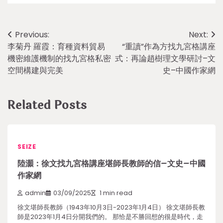
Post
Previous:
Next:
李菊丹 羅霞：育種資料貿易
“重讀”作為方找九宮格講座
navigation
機密維護機制的找九宮格私密
式：再論趙樹理文學研討–文
空間構建與完美
史–中國作家網
Related Posts
SEIZE
陸灝：徐文找九宮格講座堪師長教師的信–文史–中國
作家網
admin
03/09/2025
1 min read
徐文堪師長教師（1943年10月3日-2023年1月4日） 徐文堪師長教
師是2023年1月4日分開我們的。 那恰是不勝回想的很是時代，走