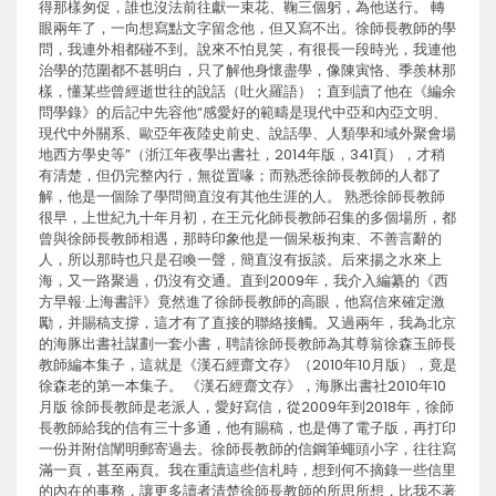
得那樣匆促，誰也沒法前往獻一束花、鞠三個躬，為他送行。 轉
眼兩年了，一向想寫點文字留念他，但又寫不出。徐師長教師的學
問，我連外相都碰不到。說來不怕見笑，有很長一段時光，我連他
治學的范圍都不甚明白，只了解他身懷盡學，像陳寅恪、季羨林那
樣，懂某些曾經逝世往的說話（吐火羅語）；直到讀了他在《編余
問學錄》的后記中先容他“感愛好的範疇是現代中亞和內亞文明、
現代中外關系、歐亞年夜陸史前史、說話學、人類學和域外聚會場
地西方學史等”（浙江年夜學出書社，2014年版，341頁），才稍
有清楚，但仍完整內行，無從置喙；而熟悉徐師長教師的人都了
解，他是一個除了學問簡直沒有其他生涯的人。 熟悉徐師長教師
很早，上世紀九十年月初，在王元化師長教師召集的多個場所，都
曾與徐師長教師相遇，那時印象他是一個呆板拘束、不善言辭的
人，所以那時也只是召喚一聲，簡直沒有扳談。后來揚之水來上
海，又一路聚過，仍沒有交通。直到2009年，我介入編纂的《西
方早報·上海書評》竟然進了徐師長教師的高眼，他寫信來確定激
勵，并賜稿支撐，這才有了直接的聯絡接觸。又過兩年，我為北京
的海豚出書社謀劃一套小書，聘請徐師長教師為其尊翁徐森玉師長
教師編本集子，這就是《漢石經齋文存》（2010年10月版），竟是
徐森老的第一本集子。 《漢石經齋文存》，海豚出書社2010年10
月版 徐師長教師是老派人，愛好寫信，從2009年到2018年，徐師
長教師給我的信有三十多通，他有賜稿，也是傳了電子版，再打印
一份并附信闡明郵寄過去。徐師長教師的信鋼筆蠅頭小字，往往寫
滿一頁，甚至兩頁。我在重讀這些信札時，想到何不摘錄一些信里
的內在的事務，讓更多讀者清楚徐師長教師的所思所想，比我不著