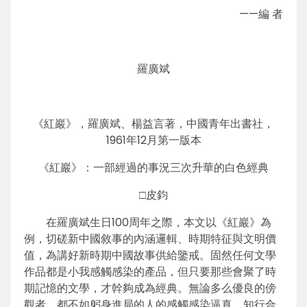
——編 者
羅廣斌
《紅巖》，羅廣斌、楊益言著，中國青年出書社，
1961年12月第一版本
《紅巖》：一部經過的事況三次升華的白色經典
□皮鈞
在羅廣斌生日100周年之際，本文以《紅巖》為
例，切磋新中國敘事的內涵邏輯、時期特征與文明價
值，為講好新時期中國故事供給鑒戒。固然任何文學
作品都是小我感觸感染的產品，但只要那些會聚了時
期記憶的文學，才幹夠成為經典。無論多么優良的傍
觀者，都不如躬身進局的人的感觸感染逼真。知行合