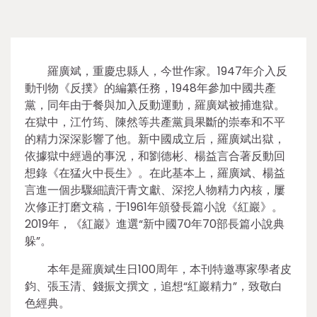
羅廣斌，重慶忠縣人，今世作家。1947年介入反
動刊物《反撲》的編纂任務，1948年參加中國共產
黨，同年由于餐與加入反動運動，羅廣斌被捕進獄。
在獄中，江竹筠、陳然等共產黨員果斷的崇奉和不平
的精力深深影響了他。新中國成立后，羅廣斌出獄，
依據獄中經過的事況，和劉德彬、楊益言合著反動回
想錄《在猛火中長生》。在此基本上，羅廣斌、楊益
言進一個步驟細讀汗青文獻、深挖人物精力內核，屢
次修正打磨文稿，于1961年頒發長篇小說《紅巖》。
2019年，《紅巖》進選“新中國70年70部長篇小說典
躲”。
本年是羅廣斌生日100周年，本刊特邀專家學者皮
鈞、張玉清、錢振文撰文，追想“紅巖精力”，致敬白
色經典。