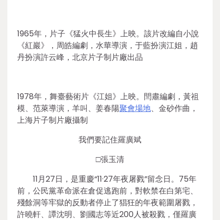
1965年，片子《猛火中長生》上映。該片改編自小說
《紅巖》，周皓編劇，水華導演，于藍扮演江姐，趙
丹扮演許云峰，北京片子制片廠出品
1978年，舞臺藝術片《江姐》上映。閆肅編劇，黃祖
模、范萊導演，羊叫、姜春陽
聚會場地
、金砂作曲，
上海片子制片廠攝制
我們要記住羅廣斌
□張玉清
11月27日，是重慶“11·27年夜屠戮”留念日。75年
前，公民黨革命派在倉促逃跑前，對軟禁在白第宅、
殘餘洞等牢獄的反動者停止了猖狂的年夜範圍屠戮，
許曉軒、譚沈明、劉國志等近200人被殺戮，僅羅廣