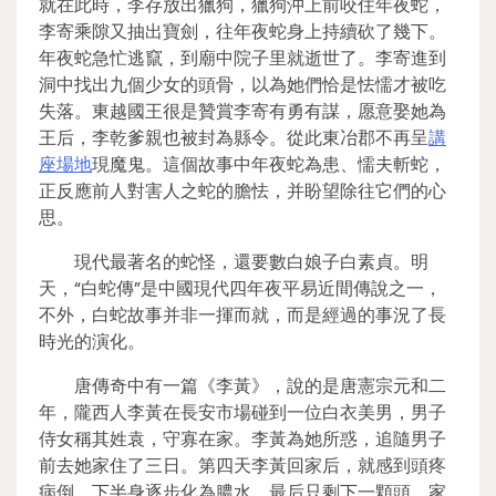
就在此時，李存放出獵狗，獵狗沖上前咬住年夜蛇，
李寄乘隙又抽出寶劍，往年夜蛇身上持續砍了幾下。
年夜蛇急忙逃竄，到廟中院子里就逝世了。李寄進到
洞中找出九個少女的頭骨，以為她們恰是怯懦才被吃
失落。東越國王很是贊賞李寄有勇有謀，愿意娶她為
王后，李乾爹親也被封為縣令。從此東冶郡不再呈
講
座場地
現魔鬼。這個故事中年夜蛇為患、懦夫斬蛇，
正反應前人對害人之蛇的膽怯，并盼望除往它們的心
思。
現代最著名的蛇怪，還要數白娘子白素貞。明
天，“白蛇傳”是中國現代四年夜平易近間傳說之一，
不外，白蛇故事并非一揮而就，而是經過的事況了長
時光的演化。
唐傳奇中有一篇《李黃》，說的是唐憲宗元和二
年，隴西人李黃在長安市場碰到一位白衣美男，男子
侍女稱其姓袁，守寡在家。李黃為她所惑，追隨男子
前去她家住了三日。第四天李黃回家后，就感到頭疼
病倒，下半身逐步化為膿水，最后只剩下一顆頭。家