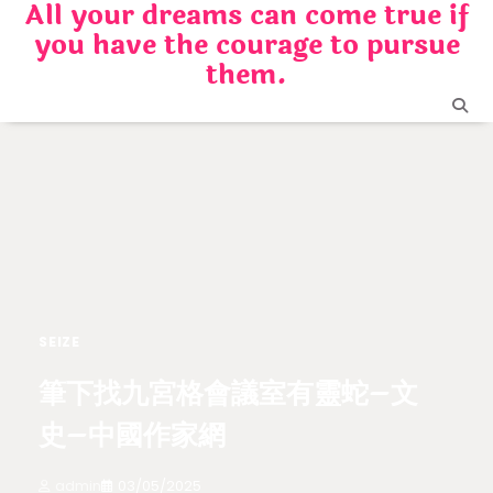
All your dreams can come true if
Skip
you have the courage to pursue
to
content
them.
SEIZE
筆下找九宮格會議室有靈蛇–文
史–中國作家網
admin
03/05/2025