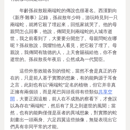
年齡孫叔敖殺兩端蛇的傳說也很著名。西漢劉向
《新序·雜事》記錄，孫叔敖年少時，游玩時見到一只
兩端蛇，就將它殺了埋起來，回抵家就哭了。他的母
親問怎么回事，他說，傳聞見到兩端蛇的人城市逝
世，我之前看到了，大要要分開您了。母親問蛇在哪
呢？孫叔敖說，我懼怕他人看見，把它殺了埋了。母
親說，我傳聞有陰德的人，上天會賜福給他，你不會
逝世的。孫叔敖長年夜后，公然成為一代賢臣。
這些外形效能各別的怪蛇，當然不會是真正的存
在的，只是前人基于實際的想象，有的能夠源于耳食
之言，此刻也有以“兩端蛇”定名的植物，但它并非真
正擁有兩個頭，而是尾巴與頭長得有些類似
共享空
間
，大要正因這般，前人在不成熟的察看下，才會誤
以為存在“兩端蛇”，然后有了見之則逝世的風聞；當
然，也有的能夠僅僅是巫者的異域想象，對實際的蛇
刻畫出一頭兩身、六足四翼這些抽像，無疑表現出它
們具有非同平常的才能。