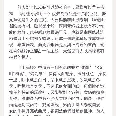
前人除了以為蛇可以帶來迫害，異樣可以帶來吉
祥。《詩經·小雅·斯干》說夢見熊羆是生男的征兆、夢
見虺蛇是生女的征兆。大要與熊羆比擬陽剛、虺蛇比
擬陰柔有關。虺就是小蛇。商周青銅器上就有不少蛇
紋的紋飾，此中蟠虺紋最為罕見，也就是由兩條或許
兩條以上小蛇相互蟠繞，組成一個紋飾單位并重復呈
現、布滿器表。商周青銅器是人與神溝通的東西，蛇
在青銅紋飾上能占一個主題，天然是前人以為蛇擁有
神異的氣力。
《山海經》中還有一個有名的蛇神“燭龍”，它又
叫“燭陰”、“燭九陰”，長得人面蛇身、滿身紅色、身長
千里，睜眼就是白日，閉眼就是黑夜，吹氣就是冬
天，呼氣就是炎天，不需求飲食和睡眠。這個擁有造
物主的特征的燭龍神，又影響到了宓羲、女媧的抽像
創作。漢畫像石中有不少人首蛇身的男女抽像，他們
兩兩絕對或兩背，雙尾圍繞，男的手持太陽或圓規，
女的手捧月亮或曲尺，很顯然他們就是創世神。前人