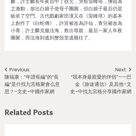
麟，許士麟長年夜后中了狀元，哭祭雷峰塔，佛祖為
之激動，放出白娘子使母子團圓，但白娘子最后仍是
皈依了空門。古代戲劇家田漢又在《雷峰塔》的基本
上創作了《白蛇傳》，許宣被改為許仙，青兒被改為
小青，許士麟克服法海，救出母親，最后一家人年夜
團聚，而法海則逃到蟹殼里逃難往了。
Post
Previous:
Next:
陳福康：“年譜長編”的“長
“我本身最親愛的伴侶”——巴
navigation
編”是什找九宮格聚會么意
金《旅途通信》及其他–文
思？–文史–中國作家網
史–中找九宮格分享國作家網
Related Posts