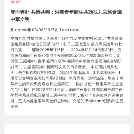
SEIZE
雙向奔赴 共情共鳴：湘臺青年師生共話找九宮格會議
中華文明
admin
03/09/2025
1 min read
雙向奔赴 共情共鳴：湘臺青年師生共話中華文明 來源：“共享會議
室岳麓書院”微信公眾號 時間：孔子二五七五年歲次甲辰臘月初七
日乙亥 耶穌2025年1月6日 2024年12月24日至30日，交
流來自湖南年夜學和臺灣年夜學的30余位師生相聚湖南長沙，參
與第三屆湖南年夜學·臺灣年夜學“書院與中瑜伽教室國傳統文明研
討周”，共話書院與中國傳統文明的傳承發展。 本屆研討周共七
天，包含5場移動文明課堂、2場師生學術論壇、3場專題講座、1
場歷史文明資源考核等系列活動，內容豐富、過程滿滿，增進了兩
岸師生的學術聚會場地和生涯情誼。 初心 搭建一座兩岸師生交通
的“文明橋” 自2022年10月開始，湖南年夜學岳麓書院和臺灣年夜
學哲學系連續配合舉辦三屆學術研討周，吸引了百余位兩岸師生參
與，已成為促進兩岸高校師生聯絡、交通的學術brand活動和主要
平臺。 …