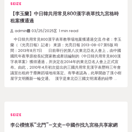
SEIZE
【李玉蘭】中日韓共用常見800漢字表草找九宮格時
租案獲通過
admin
03/25/2025
1 min read
中日韓共用常見800漢字表草教學場地案獲通過交流 作者：李玉
蘭（《光亮日報》記者） 來源：光亮日報 2013-08-07 第5版 時
間：2013年8月7日 日前舉行的第八次東北亞名人會上，由中國
國民年夜學原校長紀寶家教成牽頭編制的《中日韓共用常見800漢
字表草案》獲得通過，并決定在2014年的東北亞名人會上正式宣
布。由此，2010年4月初次提出的三國共用常見漢字表歷時三年會
議室出租終于塵舞蹈場地埃落定。有學者認為，此舉開啟了漢小樹
屋字文明圈新一輪交通。 漢字是東北亞三國文明溝通的紐帶 …
SEIZE
李公樸情系“北門”–文史–中國作找九宮格共享家網