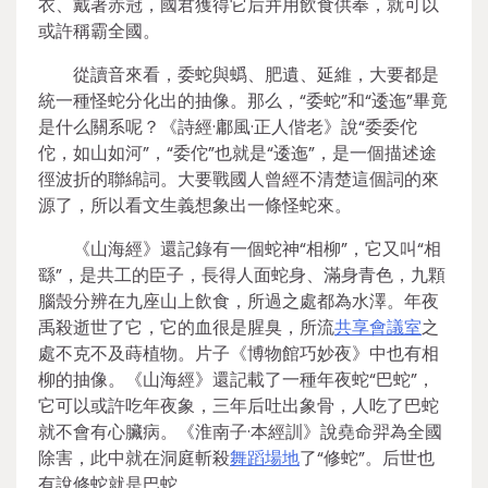
衣、戴著赤冠，國君獲得它后并用飲食供奉，就可以
或許稱霸全國。
從讀音來看，委蛇與蟡、肥遺、延維，大要都是
統一種怪蛇分化出的抽像。那么，“委蛇”和“逶迤”畢竟
是什么關系呢？《詩經·鄘風·正人偕老》說“委委佗
佗，如山如河”，“委佗”也就是“逶迤”，是一個描述途
徑波折的聯綿詞。大要戰國人曾經不清楚這個詞的來
源了，所以看文生義想象出一條怪蛇來。
《山海經》還記錄有一個蛇神“相柳”，它又叫“相
繇”，是共工的臣子，長得人面蛇身、滿身青色，九顆
腦殼分辨在九座山上飲食，所過之處都為水澤。年夜
禹殺逝世了它，它的血很是腥臭，所流
共享會議室
之
處不克不及蒔植物。片子《博物館巧妙夜》中也有相
柳的抽像。《山海經》還記載了一種年夜蛇“巴蛇”，
它可以或許吃年夜象，三年后吐出象骨，人吃了巴蛇
就不會有心臟病。《淮南子·本經訓》說堯命羿為全國
除害，此中就在洞庭斬殺
舞蹈場地
了“修蛇”。后世也
有說修蛇就是巴蛇。