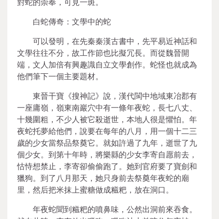
對蛇的崇奉，可見一斑。
白蛇傳奇：文學中的蛇
可以發明，在先秦秦漢古書中，先平易近神話和
文學往往不分，故工作節也比擬冗長。而從魏晉開
端，文人加倍有興趣識自立文學創作。蛇怪也就成為
他們筆下一個主要題材。
東晉干寶《搜神記》說，漢代閩中地域東冶郡有
一座庸嶺，嶺東南巖穴中有一條年夜蛇，長七八丈、
十幾圍粗，不少人被它殺逝世，本地人很是懼怕。年
夜蛇托夢給他們，說要在每年的八月，用一個十二三
歲的少女當祭品祭奠它。就如許過了九年，逝世了九
個少女。到第十年時，將樂縣的少女李寄自愿前去，
怙恃想禁止，李寄卻偷偷跑了。她到官府要了寶劍和
獵狗。到了八月那天，她只身前去祭奠年夜蛇的廟
里，然后把米抹上蜜糖做成糍粑，放在洞口。
年夜蛇聞到糍粑的噴鼻味，公然出洞前來吞食。