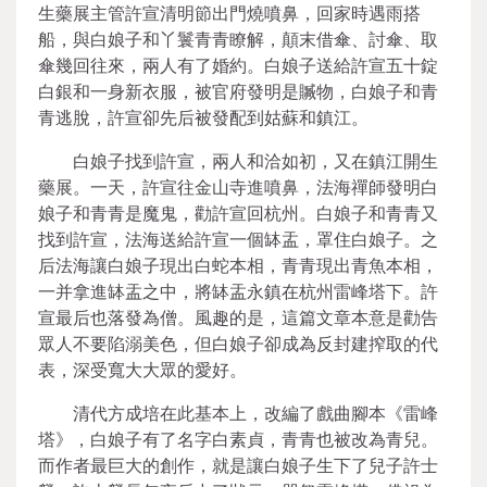
生藥展主管許宣清明節出門燒噴鼻，回家時遇雨搭
船，與白娘子和丫鬟青青瞭解，顛末借傘、討傘、取
傘幾回往來，兩人有了婚約。白娘子送給許宣五十錠
白銀和一身新衣服，被官府發明是贓物，白娘子和青
青逃脫，許宣卻先后被發配到姑蘇和鎮江。
白娘子找到許宣，兩人和洽如初，又在鎮江開生
藥展。一天，許宣往金山寺進噴鼻，法海禪師發明白
娘子和青青是魔鬼，勸許宣回杭州。白娘子和青青又
找到許宣，法海送給許宣一個缽盂，罩住白娘子。之
后法海讓白娘子現出白蛇本相，青青現出青魚本相，
一并拿進缽盂之中，將缽盂永鎮在杭州雷峰塔下。許
宣最后也落發為僧。風趣的是，這篇文章本意是勸告
眾人不要陷溺美色，但白娘子卻成為反封建搾取的代
表，深受寬大大眾的愛好。
清代方成培在此基本上，改編了戲曲腳本《雷峰
塔》，白娘子有了名字白素貞，青青也被改為青兒。
而作者最巨大的創作，就是讓白娘子生下了兒子許士