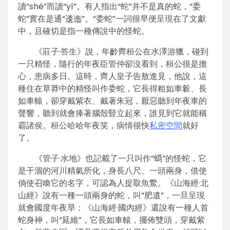
讀“shé”而讀“yí”。有人指出“蛇”并不是真的蛇，“委
蛇”實在是通“逶迤”。“委蛇”一詞很早便呈現在了文獻
中，且確切是指一種傳說中的怪蛇。
《莊子·答生》說，年齡齊桓公在水澤游獵，碰到
一只精怪，隨行的年夜臣管仲卻沒看到，桓公很是擔
心，患病多日。這時，齊人皇子告敖進見，他說，這
種住在草莽中的精怪叫作委蛇，它長得粗如車轂、長
如車轅，卻穿戴紫衣、戴著朱冠，厭惡聽到年夜車的
聲響，聽到就會捧著腦殼豎立起來，誰見到它就能稱
霸諸侯。桓公哈哈年夜笑，病情很快
私密空間
就好
了。
《管子·水地》也記載了一只叫作“蟡”的怪蛇，它
是干涸的河川精氣所化，身長八尺、一頭兩身，借使
倘使召喚它的名字，可認為人捉取魚鱉。《山海經·北
山經》說有一種一頭兩身的蛇，叫“肥遺”，一旦呈現
就會國度年夜旱；《山海經·國內經》還說有一種人首
蛇身神，叫“延維”，它長如車轅，擺佈雙頭，穿戴紫