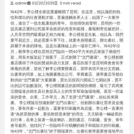
admin
03/20/2025
0 min read
1942年，李公樸全家從重慶離開了昆明。在這里，他以滿腔的熱
忱和傑出的社會運動才能，普遍接觸各界人士，結識了一大量伴
侶，連合了一批生氣蓬勃的青年。 但他很快就發明，昆明的一些
提高書店遭到公民黨革命政府的危害和摧殘，書報郵寄也被把持，
人共享空間們嚴重缺乏精力糧食。李公樸很是生氣，他以為：我們
要平易近主，就必需要斗爭下往，就要本身開書店、辦出書社，開
辟屬于本身的陣地。這是出書陣線上的一場存亡搏斗。1942年12
月，教學李公樸在昆明北門臨街一間40平方米的店展做了兩個竹
架，用長木板架起了個案子，正式創辦了“北門書屋”。 李公樸創辦
書店獲得了伴侶的贊成和鼎力支撐。書店的屋子是昆明商會會長李
琢庵的房產，當他了解李公樸要辦書店，當即表現不收分文房錢。
出書界的同業，如上海圖書雜志公司、華裔書店、康寧書店等都自
動供給“北門書屋”大量圖書，賣出后按四六開或三七開結算，賣不
出的話可如數退回。李公樸開書店的新聞很快傳開，吸引了四周東
北聯猛進步師生及社會提高人士的常常幫瑜伽場地襯。甚至一些遠
道的黌舍、企業、工作單元，為了支撐“北門書屋”，紛紜前來購
書。 李公樸隨后預備創辦“北門出書社”。但創辦出書社需求資金攙
扶，要有作家一起配合，還要有印刷廠作為后援。李公樸一直秉持
著“為群眾辦的事，要依附群眾來辦”的理念，天天騎著一輛破舊的
自行車，在車上裝著一個皮喇叭，跑到書店、印刷廠、黌舍、青年
會等處所。他找到了一些臨時不付稿酬的稿子和能賒欠的印刷廠。
1943年，“北門出書社”終于開端運作。出書社教學最聚會場地早出