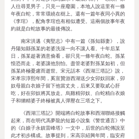
人往尋覓男子，只見一座廢園，本地人說這里有一條
年夜白蛇，常常環繞在樹上。還有一篇年夜同小異的
《李琯》，配角李琯也有相似遭受。這兩個故事年夜
約就是白蛇故事的最後傳說。
南宋洪邁《夷堅志》中有一篇《孫知縣妻》，說
丹陽知縣孫某的老婆洗澡一向不讓人看。十年后某
日，孫某趁著酒意偷看，卻只見一條年夜白蛇。孫某
惶恐而走，老婆讓他別怕。盡管老婆對孫某如初，但
孫某終極憂慮而逝世。宋元話本《西湖三塔記》說，
宋孝宗淳熙年間，奚宣贊游西湖送少女卯奴回家，卯
奴母親白衣娘子留下他當丈夫，后來又要取貳心肝
吃，好在卯奴將其放走。烏雞精卯奴、白蛇精白衣娘
子和獺精婆子終極被真人彈壓在三塔之下。
《西湖三塔記》開端將白蛇故事和西湖聯絡接觸
起來，而在明代馮夢龍的短篇小說集《警世通言》中
的《白娘子永鎮雷峰塔》一文中，后世的白蛇傳說至
此才初步構成。故事提到，宋高宗紹興年間，臨安府