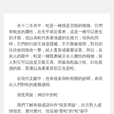
在十二生肖中，蛇是一種很是另類的植物。它們
有蛻皮的屬性，在先平易近看來，這是一種可以更生
的才能，也以為蛇代表著強盛的生殖力；但與此同
時，它們的行跡又很是隱藏，不不難被發明，對目的
往往收回致命一擊，給人畜形成嚴重迫害。所以，在
前人的眼中，蛇是一種既奧秘又令人膽怯的植物，前
人對它可以說是又敬又畏。而最為彫蟲小技、幻化莫
測的龍，普通以為重要原型正也是蛇。
在現代文獻中，也有很多與蛇有關的妙聞，表現
出人們對蛇的復雜感情。
假意周旋：神話中的蛇
我們了解有個成語叫作“假意周旋”，比方對人虛
情假意、應付應付。但這個“委蛇”的“蛇”卻不