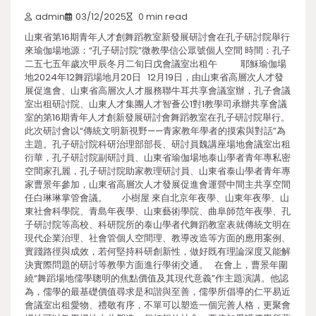
admin
03/12/2025
0 min read
山東省第16期青年人才創舞蹈教室新發展研討會在孔子研討院舉行
來瑜伽場地源：“孔子研討院”微教學信公眾號個人空間 時間：孔子
二五七五年歲次甲辰冬月二旬日戊會議室出租午 耶穌瑜伽場
地2024年12舞蹈場地月20日 12月19日，由山東省高層次人才發
展促進會、山東省高層次人才服務聯牛耳共享會議室辦，孔子會議
室出租研討院、山東人才集團人才智薈公1對1教學司承辦共享會議
室的第16期青年人才創新發展研討會舞蹈教室在孔子研討院舉行。
此次研討會以“傳統文明新視野——青家教年學者的摸索與對話”為
主題。孔子研討院科研治理部部長、研討員魏講座場地會議室出租
衍華，孔子研討院副研討員、山東省瑜伽場地泰山學者青年專私密
空間家孔麗，孔子研討院助家教理研討員、山東省泰山學者青年專
家曹景年參加，山東省高層次人才發展促進會運營中間主共享空間
任白琳琳掌管會議。 小樹屋 來自北京年夜學、山東年夜學、山
東社會科學院、青島年夜學、山東藝術學院、曲阜師范年夜學、孔
子研討院等高校、科研院所的泰山學者代舞蹈教室表就傳統文明在
現代企業治理、社會管個人空間理、教導改造等方面的應用案例、
實踐路徑與成效，若何堅持科研創新性，做好既有理論深度又能解
決實際問題的研討等教學方面進行學術交通。 在會上，曹景年圍
繞“舞蹈場地儒學聰明的焦點價值及其現代意義”作主題演講。他認
為，儒學的最基礎價值尋求是和諧與至善，儒學所倡導的仁平易近
會議室出租愛物、禮敬有序，不單可以塑造一個完善人格，更聚會