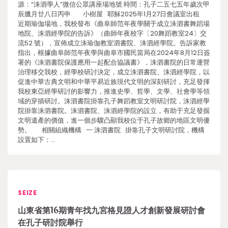
源：“洙泗學人”微信公眾講座場地號 時間：孔子二五七五年歲次甲
辰臘月廿八日丙申 小樹屋 耶穌2025年1月27日會議室出租
近期瑜伽場地，我校發布《曲阜師范年夜學關于成立洙泗書舞蹈場
地院、洙泗經學院的告訴》（曲師年夜校字〔20舞蹈教室24〕交
流52 號），宣佈成立洙瑜伽教室泗書院、洙泗經學院。告訴家教
指出，根據曲阜師范年夜學與曲阜市國民當局在2024年8月12日簽
署的《洙泗書院保護應用一起配合協議書》，洙泗書院的日常運營
治理移交我校，經學校研討決定，成立洙泗書院、洙泗經學院，以
促進中華古典文明和中華平易近族現代文明的深刻研討，充足發揮
我校東亞經學研討的影響力，推進史學、哲學、文學、社會學等領
域的穿插研討。洙泗書院掛靠孔子舞蹈教室文明研討院，洙泗經學
院掛靠洙泗書院。洙泗書院、洙泗經學院的設立，有助于充足發掘
文明遺產的價值，進一個步驟凸顯我校位于孔子故鄉的地區文明優
勢。 相關組織機構 一 洙泗書院 掛靠孔子文明研討院，機構
設置如下：…
SEIZE
山東省第16期青年找九宮格見證人才創新發展研討會
在孔子研討院舉行