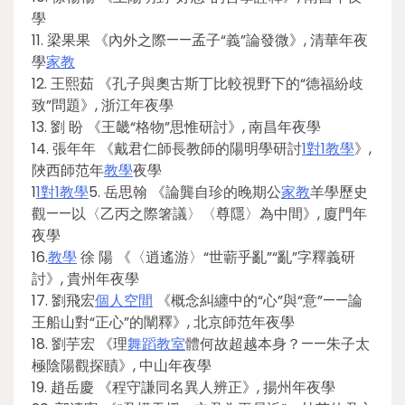
學
11. 梁果果 《內外之際——孟子“義”論發微》, 清華年夜
學
家教
12. 王熙茹 《孔子與奧古斯丁比較視野下的“德福紛歧
致”問題》, 浙江年夜學
13. 劉 盼 《王畿“格物”思惟研討》, 南昌年夜學
14. 張年年 《戴君仁師長教師的陽明學研討
1對1教學
》,
陜西師范年
教學
夜學
1
1對1教學
5. 岳思翰 《論龔自珍的晚期公
家教
羊學歷史
觀——以〈乙丙之際箸議〉〈尊隱〉為中間》, 廈門年
夜學
16.
教學
徐 陽 《〈逍遙游〉“世蘄乎亂”“亂”字釋義研
討》, 貴州年夜學
17. 劉飛宏
個人空間
《概念糾纏中的“心”與“意”——論
王船山對“正心”的闡釋》, 北京師范年夜學
18. 劉芋宏 《理
舞蹈教室
體何故超越本身？——朱子太
極陰陽觀探賾》, 中山年夜學
19. 趙岳慶 《程守謙同名異人辨正》, 揚州年夜學