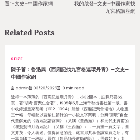
navigation
選”–文史–中國作家網
我的啟發–文史–中國作家找
九宮格講座網
Related Posts
SEIZE
陳子善：魯迅與《西廂記找九宮格連環丹青》–文史–
中國作家網
admin
03/20/2025
0 min read
近得一本薄薄的《西廂記連環丹青》，小32開本，註釋只要62
頁，署“胡考 曹聚仁合著”，1935年5月上海千秋出書社第一版。書
中收錄漫畫家胡考（1912—1994）所繪《西廂記聚會場地》人物畫
三十幅，每幅配以曹聚仁節錄的一小段文字闡明，分辨“剪取”自金
代董解元的《西廂記諸宮調》（又稱《董西廂》）和元代王實甫的
《崔鶯鶯待月西廂記》（又稱《王西廂》），一頁畫一頁文字，圖
文并茂，令人著迷。值得留意的是，此書扉共享會議室頁之后，有
一單頁印了一段話，題作《魯迅師長教師的話》，照錄如下： 胡