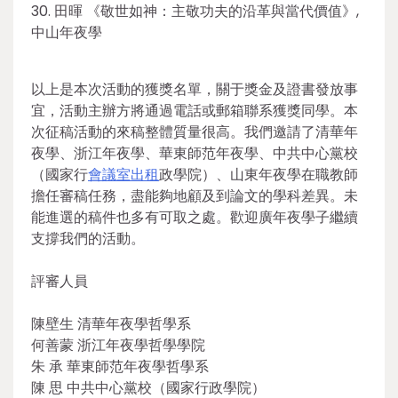
30. 田暉 《敬世如神：主敬功夫的沿革與當代價值》,
中山年夜學
以上是本次活動的獲獎名單，關于獎金及證書發放事
宜，活動主辦方將通過電話或郵箱聯系獲獎同學。本
次征稿活動的來稿整體質量很高。我們邀請了清華年
夜學、浙江年夜學、華東師范年夜學、中共中心黨校
（國家行
會議室出租
政學院）、山東年夜學在職教師
擔任審稿任務，盡能夠地顧及到論文的學科差異。未
能進選的稿件也多有可取之處。歡迎廣年夜學子繼續
支撐我們的活動。
評審人員
陳壁生 清華年夜學哲學系
何善蒙 浙江年夜學哲學學院
朱 承 華東師范年夜學哲學系
陳 思 中共中心黨校（國家行政學院）