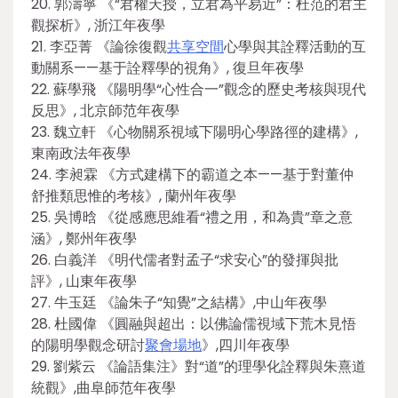
20. 郭濤寧 《“君權天授，立君為平易近”：杜范的君主
觀探析》, 浙江年夜學
21. 李亞菁 《論徐復觀
共享空間
心學與其詮釋活動的互
動關系——基于詮釋學的視角》, 復旦年夜學
22. 蘇學飛 《陽明學“心性合一”觀念的歷史考核與現代
反思》, 北京師范年夜學
23. 魏立軒 《心物關系視域下陽明心學路徑的建構》,
東南政法年夜學
24. 李昶霖 《方式建構下的霸道之本——基于對董仲
舒推類思惟的考核》, 蘭州年夜學
25. 吳博晗 《從感應思維看“禮之用，和為貴”章之意
涵》, 鄭州年夜學
26. 白義洋 《明代儒者對孟子“求安心”的發揮與批
評》, 山東年夜學
27. 牛玉廷 《論朱子“知覺”之結構》,中山年夜學
28. 杜國偉 《圓融與超出：以佛論儒視域下荒木見悟
的陽明學觀念研討
聚會場地
》,四川年夜學
29. 劉紫云 《論語集注》對“道”的理學化詮釋與朱熹道
統觀》,曲阜師范年夜學