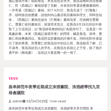
廂記連環丹青》稿給魯迅，本意或也在求序。魯迅當晚即回信曹聚
仁，對《西廂記》畫稿頒發了見解，并表現待寄還徐懋庸書稿時，
一并寄還《西廂記》畫稿。到了4月1日，魯迅完成了《打雜集》
序，頓時致信徐懋庸，請他到內山書店取回書稿和序文，同時告知
徐，《西廂記》畫稿也放在《打雜集》書稿包里，托他轉交曹聚
仁。曹聚仁收到畫稿后，就退而求其次，從魯迅3月29日回信中摘
取了上引這段話，以“魯迅師長教師的話”為題排印了。 這真是一件
風趣的事。本來《西廂記連環丹青》的問世，觸及魯迅、胡考、曹
聚仁和徐懋庸四位。魯迅對這部畫稿的評價不低，同時也對作者提
出了新的希冀。而曹聚仁把魯迅信中的話公然，魯迅能否了解，已
不成考。魯迅寫給別人的手札，在魯迅生前就公之于世，除了致許
廣平的《兩地書》，這段話大要是獨一的一例了。
SEIZE
曲阜師范年夜學近期成立洙泗書院、洙泗經學找九宮
格會議院
admin
03/04/2025
1 min read
曲阜師范年夜學近期成立洙泗書院、洙泗經學共享空間院 來