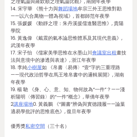
之理氣論與羅欽順之理氣論比觀》, 南開年夜學
14. 宋宇華 《熊十力與
舞蹈場地
牟宗三外王思惟對勘
——以六合萬物一體為視域》, 首都師范年夜學
15. 張媛媛 《動靜之理：朱丹溪援儒進醫思惟》, 貴陽
學院
16. 黃逸偉 《戴震的氣本論思惟體系及其現代意義》,
武漢年夜學
17. 宋子怡 《儒家美學思惟在水墨山川
會議室出租
畫技
法與意境中的滲透與表達》, 浙江年夜學
18. 李純
小樹屋
如 《帛書〈易傳〉“壹”字的三重理路
——現代政治哲學在馬王堆帛書中的邏輯展開》, 湖南
年夜學
19. 楊 馳 《身、心、意、知、物何故為“一件”？——淺
析陽明〈傳習錄〉的“一件”概念》, 華僑年夜學
2
講座場地
0. 黃義鵬 《“圖書”辨偽與實德踐履——論葉
適易學批評的思惟底色》, 復旦年夜學
優秀獎
私密空間
（三十名）