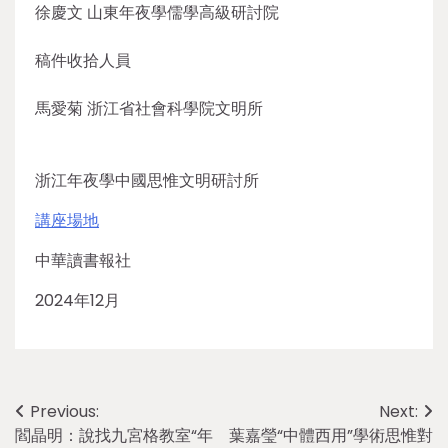
徐慶文 山東年夜學儒學高級研討院
稿件收拾人員
馬愛菊 浙江省社會科學院文明所
浙江年夜學中國思惟文明研討所
講座場地
中華讀書報社
2024年12月
Post
Previous:
Next:
閻晶明：說找九宮格教室“年
葉嘉瑩“中體西用”學術思惟對