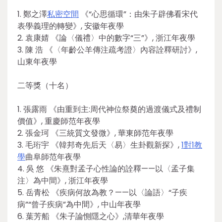
1. 鄭之澤
私密空間
《“心思循環”：由朱子辟佛看宋代
表學義理的轉變》, 安徽年夜學
2. 袁康婧 《論〈儀禮〉中的數字“三”》, 浙江年夜學
3. 陳 浩 《〈年齡公羊傳注疏考證〉內容詮釋研討》,
山東年夜學
二等獎（十名）
1. 張露雨 《由重到主:周代神位祭奠的過渡儀式及禮制
價值》, 重慶師范年夜學
2. 張金珂 《三統質文發微》, 華東師范年夜學
3. 毛珩宇 《韓邦奇先后天〈易〉生卦觀新探》,
1對1教
學
曲阜師范年夜學
4. 吳 悠 《朱熹對孟子心性論的詮釋——以〈孟子集
注〉為中間》, 浙江年夜學
5. 岳青松 《疾病何故為教？——以〈論語〉“子疾
病”“曾子疾病”為中間》, 中山年夜學
6. 葉芳船 《朱子論惻隱之心》,清華年夜學