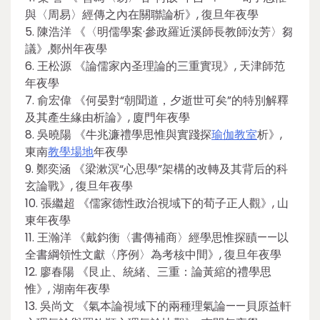
與〈周易〉經傳之內在關聯論析》, 復旦年夜學
5. 陳浩洋 《〈明儒學案·參政羅近溪師長教師汝芳〉芻
議》,鄭州年夜學
6. 王松源 《論儒家內圣理論的三重實現》, 天津師范
年夜學
7. 俞宏偉 《何晏對“朝聞道，夕逝世可矣”的特別解釋
及其產生緣由析論》, 廈門年夜學
8. 吳曉陽 《牛兆濂禮學思惟與實踐探
瑜伽教室
析》,
東南
教學場地
年夜學
9. 鄭奕涵 《梁漱溟“心思學”架構的改轉及其背后的科
玄論戰》, 復旦年夜學
10. 張繼超 《儒家德性政治視域下的荀子正人觀》, 山
東年夜學
11. 王瀚洋 《戴鈞衡〈書傳補商〉經學思惟探賾——以
全書綱領性文獻〈序例〉為考核中間》, 復旦年夜學
12. 廖春陽 《艮止、統緒、三重：論黃綰的禮學思
惟》, 湖南年夜學
13. 吳尚文 《氣本論視域下的兩種理氣論——貝原益軒