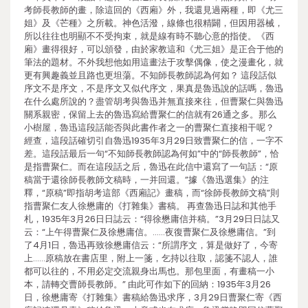
考師長教師的畫，除這回的《西廂》外，我還見過兩種，即《尤三
姐》及《芒種》之所載。神色活潑，線條也很精闢，但因用器械，
所以往往也明顯不不受拘束，就是線有時不聽心意的指使。《西
廂》畫得很好，可以頒發，由於家教這和《尤三姐》是正合于他的
筆法的題材。不外我想他如用這畫法于攻擊偶像，使之漫畫化，就
更有興趣義並且路也更坦蕩。不知師長教師認為何如？ 這段話似
序文不是序文，不是序文又似代序文，果真是魯迅說的話嗎，魯迅
在什么處所說的？盡管胡考與魯迅并無直接來往，但曹聚仁與魯迅
關系親密，保留上去的魯迅寫給曹聚仁的信就有26通之多。那么
小樹屋，魯迅這段話能否與此書作者之一的曹聚仁直接相干呢？
經查，這段話確切引自魯迅1935年3月29日致曹聚仁的信，一字不
差。這段話最后一句“不知師長教師認為何如”中的“師長教師”，恰
是指曹聚仁。而在這段話之后，魯迅在此信中還寫了一句話：“原
稿當于還徐師長教師文稿時，一并回還。”據《魯迅選集》的注
釋，“原稿”即指胡考這部《西廂記》畫稿，而“徐師長教師文稿”則
指曹聚仁友人徐懋庸的《打雜集》書稿。 再查魯迅日誌和其他手
札，1935年3月26日日誌云：“得徐懋庸信并稿。”3月29日日誌又
云：“上午得曹聚仁及徐懋庸信。……夜復曹聚仁及徐懋庸信。”到
了4月1日，魯迅再致徐懋庸信云：“所謂序文，算是做好了，今寄
上……原稿放在書店里，附上一箋，乞持以往取，認箋不認人，誰
都可以往的，不用必定交流親身出馬也。那包里面，有畫稿一小
本，請轉交曹師長教師。” 由此可作如下的回納：1935年3月26
日，徐懋庸寄《打雜集》書稿給魯迅求序，3月29日曹聚仁寄《西