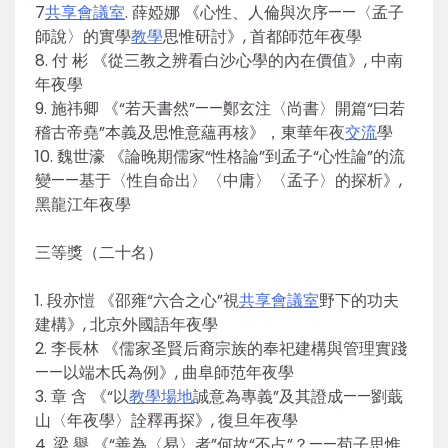
7
共享會議室
. 薛婭娜 《心性、人倫與次序——〈孟子
師說〉的實學
教學
思惟研討》, 首都師范年夜學
8. 付 彬 《從三教之辨看白沙心學的內在價值》, 中南
年夜學
9. 施祎卿 《“若天書然”——鄭玄注〈尚書〉開篇“曰若
稽古帝堯”本義及思惟意蘊再核》，東華年夜
交流
學
10. 魏世濠 《論晚期儒家“性格論”到孟子“心性論”的流
變——基于〈性自命出〉〈中庸〉〈孟子〉的探析》,
黑龍江年夜學
三等獎（二十名）
1. 段亦愷 《邵雍“六合之心”視
共享會議室
野下的功夫
建構》, 北京外國語年夜學
2. 李長林 《儒家圣賢后裔宗族的奉祀建構與管理實踐
——以端木氏為例》, 曲阜師范年夜學
3. 章 含 《“以
教學場地
誠意為專義”及其證成——劉蕺
山〈年夜學〉詮釋再探》, 復旦年夜學
4. 梁 譽 《“善為〈易〉者”何故“不占”？——荀子思惟