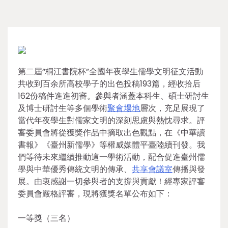
第二屆“桐江書院杯”全國年夜學生儒學文明征文活動
共收到百余所高校學子的出色投稿193篇，經收拾后
162份稿件進進初審。參與者涵蓋本科生、碩士研討生
及博士研討生等多個學術
聚會場地
層次，充足展現了
當代年夜學生對儒家文明的深刻思慮與熱忱尋求。評
審委員會將從獲獎作品中摘取出色觀點，在《中華讀
書報》《臺州新儒學》等權威媒體平臺陸續刊發。我
們等待未來繼續推動這一學術活動，配合促進臺州儒
學與中華優秀傳統文明的傳承、
共享會議室
傳播與發
展。由衷感謝一切參與者的支撐與貢獻！經專家評審
委員會嚴格評審，現將獲獎名單公布如下：
一等獎（三名）