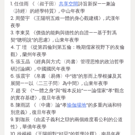
1. 任佳雨 《〈叔于田〉
共享空間
詩旨新探——兼論
〈詩經〉的經學特質》, 中山年夜學
2. 周螢宇 《王陽明五維一體的身心觀建構》, 武漢年
夜學
3. 李東昊 《價值的能夠與德性的自證——基于對馮
契“聰明說”的思慮》, 山東年夜學
4. 丁 塏 《從第四倫到第五倫：晚期儒家視野下的友倫
觀》, 蘭州年夜學
5. 張玉晶 《經典與方式:〈尚書〉管理思惟的政治哲學
研討論綱》, 中國國民年夜學
6. 張震宇 《帛書〈易傳〉中“德”的形而上學根據及其
展開——以〈二三子問〉為中間》, 山東年夜學
7. 趙 安 《“一體之身”與“報本反始”——論儒家“孝”觀念
的實存基礎》, 復旦年夜學
8. 陳雨諾 《〈中庸〉論“孝
瑜伽場地
”的多重內涵和特
別意義》, 復旦年夜學
9. 劉珈辰 《由孟子義利之辯的兩個維度看公利的公道
性》, 華僑年夜學
10. 徐楊楊 《王陽明對“好惡”的哲學詮釋》, 南昌年夜