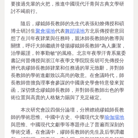
要接過先輩的火把，推進中國現代汗青與古典文學研
討不竭前行。
隨后，繆鉞師長教師的先生代表張勛燎傳授和碩
博士研討生
聚會場地
代表
舞蹈場地
方北辰傳授密意回
想了在川年夜肄業與任務時，親沐師長教師的教導與
關懷，呼吁大師繼續并發揚繆鉞師長教師“為人廉潔，
治學嚴謹，幹事勤敏”的風格。北京年夜學汗青系黨委
書記何晉傳授與浙江年夜學文學院院長胡可先傳授分
辨代表繆師長教師肄業和任務過的單元致辭，并對師
長教師的學術進獻致以高尚的敬意。在會議時代，師
長教師曾擔負理事會參謀的中國唐史學會特意發來賀
函，深切懷念繆鉞師長教師，并對師長教師出色的學
術位置與高貴的人格魅力賜與了充足確定。
本次研究會設四個分論壇，分辨繚繞繆鉞師長教
師的學術思惟、中國中古史、中國現代文學
瑜伽場地
與思惟、中國現代文獻學等專題停止了普遍而深刻的
學術交通。在會議中，繆師長教師的先生及后學譚繼