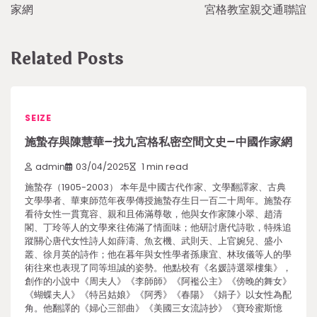
家網
宮格教室親交通聯誼
Related Posts
SEIZE
施蟄存與陳慧華–找九宮格私密空間文史–中國作家網
admin
03/04/2025
1 min read
施蟄存（1905-2003） 本年是中國古代作家、文學翻譯家、古典
文學學者、華東師范年夜學傳授施蟄存生日一百二十周年。施蟄存
看待女性一貫寬容、親和且佈滿尊敬，他與女作家陳小翠、趙清
閣、丁玲等人的文學來往佈滿了情面味；他研討唐代詩歌，特殊追
蹤關心唐代女性詩人如薛濤、魚玄機、武則天、上官婉兒、盛小
叢、徐月英的詩作；他在暮年與女性學者孫康宜、林玫儀等人的學
術往來也表現了同等坦誠的姿勢。他點校有《名媛詩選翠樓集》，
創作的小說中《周夫人》《李師師》《阿襤公主》《傍晚的舞女》
《蝴蝶夫人》《特呂姑娘》《阿秀》《春陽》《娟子》以女性為配
角。他翻譯的《婦心三部曲》《美國三女流詩抄》《寶玲蜜斯憶