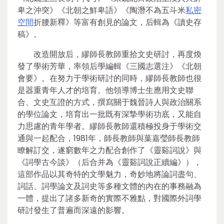
卑之沖突》《北朝之鮮卑語》《陶潛不為五斗米
私密
空間
折腰新釋》等富有創見的論文，后輯為《讀史存
稿》。
改造開放后，繆師長教師重拾文史研討，再度煥
發了學術芳華，率領后學編輯《三國志選注》《北朝
會要》。在努力于學術研討的同時，繆師長教師也很
是器重青年人才的培育。他領導博士生應用文史聯
合、文史互證的方式，撰寫關于魏晉詩人與政治關系
的學位論文，培育出一批既有深摯學術功底，又能自
力思慮的青年學者。繆師長教師還積極投身于學術交
通與一起配合，1981年，師長教師與葉嘉瑩師長教師
瞭解訂交，遂窮數年之力配合創作了《靈谿詞說》與
《詞學古今談》（后合并為《靈谿詞說正續編》），
這部作品以其奇特的文學魅力，奇妙地將論詞盡句、
詞話、詞學論文及詞史等多種文體的內在的事務融為
一體，提出了諸多新奇的實際不雅點，對國際外詞學
研討發生了普遍而深遠的影響。