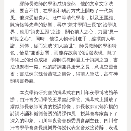
繆師長教師的學術成績斐然，他的文章文字洗
練、要言不煩，在學術和研討方式上開啟了一代新
風。他深受顧炎武、汪中等清代學者，以及王國維、
陳寅恪等先輩的影響，尋求“兼才學問三長”的治學境
界，應用“詩史互證”之法，關心前人之心，力圖“見一
時期之心”。同時，他從人物研討進手，編撰前人年
譜、列傳，從而完成“知人論世”。師長教師的學術特
色，恰是“兼蓄新質，而能存故美”的活潑表現。除了
學術上的出色成績，繆師長教師還工于詩詞之道，書
法也獨樹一幟。他的詩詞兼具唐宋之長，意境空靈含
蓄；書法例宗魏晉蕭散之風骨，得前人筆法，富有神
韻與書卷氣。
本次學術研究會的揭幕式在四川年夜學博物館舉
辦，由汗青文明學院王果書記掌管。揭幕式上播放了
繆鉞師長教師可貴的授課錄像，師長教師沉郁抑揚的
詩詞吟誦和循循善誘的講課作風，授與會專家留下了
深入的印象。四川年夜黌舍務委員會副主任、四川省
汗青學學會會長姚樂野傳授代表黌舍致接待辭，表現