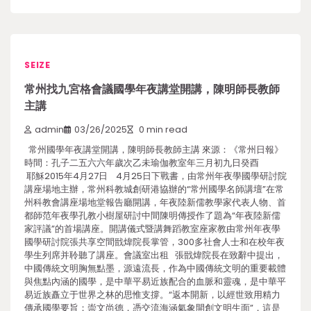
SEIZE
常州找九宮格會議國學年夜講堂開講，陳明師長教師
主講
admin
03/26/2025
0 min read
常州國學年夜講堂開講，陳明師長教師主講 來源：《常州日報》
時間：孔子二五六六年歲次乙未瑜伽教室年三月初九日癸酉
耶穌2015年4月27日 4月25日下戰書，由常州年夜學國學研討院
講座場地主辦，常州科教城創研港協辦的“常州國學名師講壇”在常
州科教會講座場地堂報告廳開講，年夜陸新儒教學家代表人物、首
都師范年夜學孔教小樹屋研討中間陳明傳授作了題為“年夜陸新儒
家評議”的首場講座。開講儀式暨講舞蹈教室座家教由常州年夜學
國學研討院張共享空間戩煒院長掌管，300多社會人士和在校年夜
學生列席并聆聽了講座。會議室出租 張戩煒院長在致辭中提出，
中國傳統文明胸無點墨，源遠流長，作為中國傳統文明的重要載體
與焦點內涵的國學，是中華平易近族配合的血脈和靈魂，是中華平
易近族矗立于世界之林的思惟支撐。“返本開新，以經世致用精力
傳承國學要旨；崇文尚德，憑交流海涵氣象開創文明生面”，這是