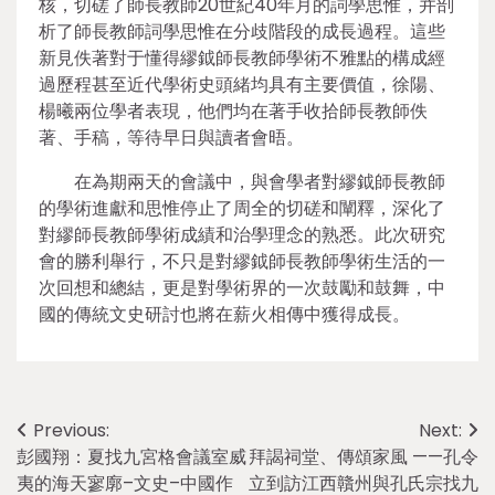
核，切磋了師長教師20世紀40年月的詞學思惟，并剖
析了師長教師詞學思惟在分歧階段的成長過程。這些
新見佚著對于懂得繆鉞師長教師學術不雅點的構成經
過歷程甚至近代學術史頭緒均具有主要價值，徐陽、
楊曦兩位學者表現，他們均在著手收拾師長教師佚
著、手稿，等待早日與讀者會晤。
在為期兩天的會議中，與會學者對繆鉞師長教師
的學術進獻和思惟停止了周全的切磋和闡釋，深化了
對繆師長教師學術成績和治學理念的熟悉。此次研究
會的勝利舉行，不只是對繆鉞師長教師學術生活的一
次回想和總結，更是對學術界的一次鼓勵和鼓舞，中
國的傳統文史研討也將在薪火相傳中獲得成長。
Post
Previous:
Next:
彭國翔：夏找九宮格會議室威
拜謁祠堂、傳頌家風 ——孔令
navigation
夷的海天寥廓–文史–中國作
立到訪江西贛州與孔氏宗找九