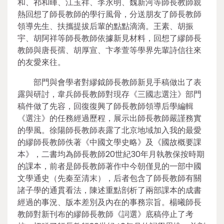
和、祁和暉、江玉祥、李永明、魏新河等師長教師親
熱回想了師長教師的學行風骨，分送朋友了師長教師
領導先生、扶攜提拔后輩的點點滴滴。王素、胡振
宇、胡阿祥等師長教師依據新見材料，回想了繆師長
教師與唐長孺、胡厚宣、卞孝萱等學界先輩詩信往來
的友愛來往。
部門與會學者對繆鉞師長教師新見手稿做出了表
露與研討，韋兵師長教師對現存《三國志選注》部門
稿件做了先容，回復復興了師長教師領導后學編輯
《選注》的任務經過歷程，展示出師長教師嚴謹務實
的學風。徐陽師長教師表露了北京地域加入我的最愛
的繆師長教師佚著《中國文學史略》及《國故概要課
本》，二書均為師長教師20世紀30年月執教保按時期
的課本，前者是師長教師著作中今朝僅見的一部中國
文學通史（先秦至清末），后者包含了師長教師有關
諸子學的通貫看法，陳述重點剖析了兩部課本的成書
經過的事況、版本差別及內在的事務宗旨。楊曦師長
教師對新刊布的繆師長教師《詞選》底稿停止了考