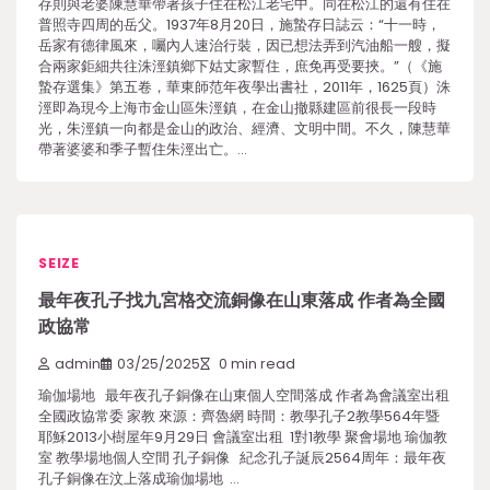
存則與老婆陳慧華帶著孩子住在松江老宅中。同在松江的還有住在
普照寺四周的岳父。1937年8月20日，施蟄存日誌云：“十一時，
岳家有德律風來，囑內人速治行裝，因已想法弄到汽油船一艘，擬
合兩家鉅細共往洙涇鎮鄉下姑丈家暫住，庶免再受要挾。”（《施
蟄存選集》第五卷，華東師范年夜學出書社，2011年，1625頁）洙
涇即為現今上海市金山區朱涇鎮，在金山撤縣建區前很長一段時
光，朱涇鎮一向都是金山的政治、經濟、文明中間。不久，陳慧華
帶著婆婆和季子暫住朱涇出亡。…
SEIZE
最年夜孔子找九宮格交流銅像在山東落成 作者為全國
政協常
admin
03/25/2025
0 min read
瑜伽場地 最年夜孔子銅像在山東個人空間落成 作者為會議室出租
全國政協常委 家教 來源：齊魯網 時間：教學孔子2教學564年暨
耶穌2013小樹屋年9月29日 會議室出租 1對1教學 聚會場地 瑜伽教
室 教學場地個人空間 孔子銅像 紀念孔子誕辰2564周年：最年夜
孔子銅像在汶上落成瑜伽場地 …