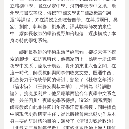
立培德中學、省立保定中學、河南年夜學中文系、廣
州學海書院等校，傳授“中國文學史”“國故概論”“詞
選”等課程，并在講授之余吃苦自學。在與張爾田、吳
宓、劉節、郭斌龢、劉永濟、譚其驤等師友的來往
中，繆師長教師的學術視野加倍坦蕩，逐步構成了本
身奇特的學術系統。
繆師長教師的學術生活歷經患難，卻從未停下摸
索的腳步。在抗戰時代，他攜家南下，應聘于浙江年
夜學中文系，流浪于廣西、貴州的東北六合之間。在
這一時代，師長教師與同事們收支文史、匯通中西，
配合努力于傳統學問的研討，頒發了《杜牧之年譜》
《論宋詩》《王靜安與叔本華》，后輯為《詩詞散
論》。抗克服利后，他又應華西協合年夜學中文系之
聘，兼任四川年夜學史學系傳授。1952年院系調劑，
師長教師自此兼任四川年夜學汗青系傳授，同時擔負
中國現代史教研室主任，從此將魏晉南北朝史作為本
身主要的研討標的目的，頒發了《清談與魏晉政治》
《北魏立三長制年代考》《東魏北齊政治上漢人與鮮