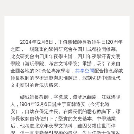
2024年12月6日，正值繆鉞師長教師生日120周年
之際，一場隆重的學術研究會在四川成都拉開帷幕。
此次研究會由四川年夜學主辦，四川年夜學汗青文明
學院（游玩學院、考古文博學院）承辦，吸引了來自
全國各地的130余位專家學者，
共享空間
配合懷念繆鉞
師長教師的學術進獻與思惟輝煌，深刻切磋中國現代
文史研討的近況與將來。
繆鉞師長教師，字彥威，齋號冰繭庵，江蘇溧陽
人，1904年12月6日誕生于直隸遷安（今河北遷
安），自幼在保定生長。在師長們的悉心教誨下，繆
師長教師自幼便打下了堅實的文史基本。中學結業
后，他考進北京年夜學文預科，雖因父親往世而停
學，但一直未廢棄對學術的尋求，先后任教于保定私