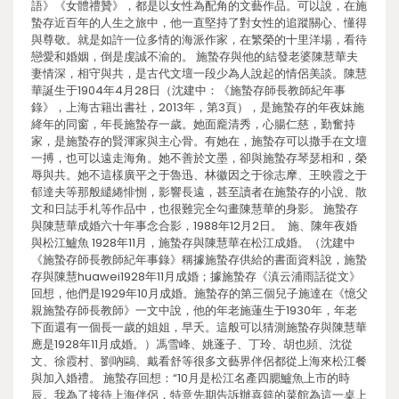
語》《女體禮贊》，都是以女性為配角的文藝作品。可以說，在施
蟄存近百年的人生之旅中，他一直堅持了對女性的追蹤關心、懂得
與尊敬。就是如許一位多情的海派作家，在繁榮的十里洋場，看待
戀愛和婚姻，倒是虔誠不渝的。 施蟄存與他的結發老婆陳慧華夫
妻情深，相守與共，是古代文壇一段少為人說起的情侶美談。陳慧
華誕生于1904年4月28日（沈建中：《施蟄存師長教師紀年事
錄》，上海古籍出書社，2013年，第3頁），是施蟄存的年夜妹施
絳年的同窗，年長施蟄存一歲。她面龐清秀，心腸仁慈，勤奮持
家，是施蟄存的賢渾家與主心骨。有她在，施蟄存可以撒手在文壇
一搏，也可以遠走海角。她不善於文墨，卻與施蟄存琴瑟相和，榮
辱與共。她不這樣廣平之于魯迅、林徽因之于徐志摩、王映霞之于
郁達夫等那般繾綣悱惻，影響長遠，甚至讀者在施蟄存的小說、散
文和日誌手札等作品中，也很難完全勾畫陳慧華的身影。 施蟄存
與陳慧華成婚六十年事念合影，1988年12月2日。 施、陳年夜婚
與松江鱸魚 1928年11月，施蟄存與陳慧華在松江成婚。（沈建中
《施蟄存師長教師紀年事錄》稱據施蟄存供給的書面資料說，施蟄
存與陳慧huawei1928年11月成婚；據施蟄存《滇云浦雨話從文》
回想，他們是1929年10月成婚。施蟄存的第三個兒子施達在《憶父
親施蟄存師長教師》一文中說，他的年老施蓮生于1930年，年老
下面還有一個長一歲的姐姐，早夭。這般可以猜測施蟄存與陳慧華
應是1928年11月成婚。）馮雪峰、姚蓬子、丁玲、胡也頻、沈從
文、徐霞村、劉吶鷗、戴看舒等很多文藝界伴侶都從上海來松江餐
與加入婚禮。 施蟄存回想：“10月是松江名產四腮鱸魚上市的時
辰。我為了接待上海伴侶，特意先期告訴辦喜筵的菜館為這一桌上