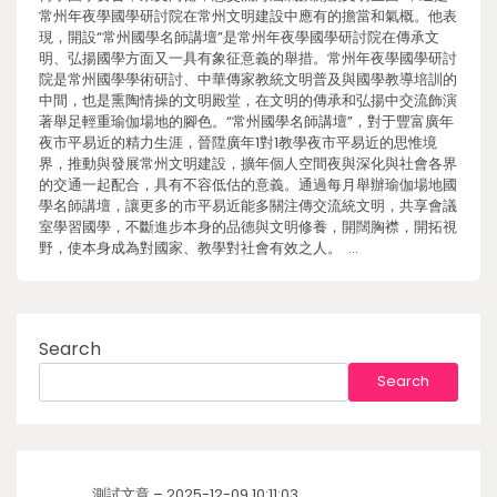
常州年夜學國學研討院在常州文明建設中應有的擔當和氣概。他表
現，開設“常州國學名師講壇”是常州年夜學國學研討院在傳承文
明、弘揚國學方面又一具有象征意義的舉措。常州年夜學國學研討
院是常州國學學術研討、中華傳家教統文明普及與國學教導培訓的
中間，也是熏陶情操的文明殿堂，在文明的傳承和弘揚中交流飾演
著舉足輕重瑜伽場地的腳色。“常州國學名師講壇”，對于豐富廣年
夜市平易近的精力生涯，晉陞廣年1對1教學夜市平易近的思惟境
界，推動與發展常州文明建設，擴年個人空間夜與深化與社會各界
的交通一起配合，具有不容低估的意義。通過每月舉辦瑜伽場地國
學名師講壇，讓更多的市平易近能多關注傳交流統文明，共享會議
室學習國學，不斷進步本身的品德與文明修養，開闊胸襟，開拓視
野，使本身成為對國家、教學對社會有效之人。 …
Search
Search
測試文章 – 2025-12-09 10:11:03