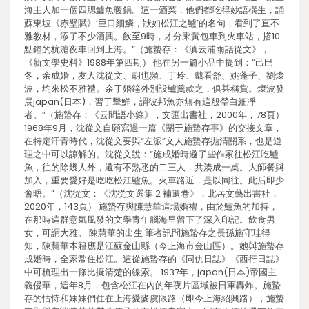
海主人加一個四腮鱸魚暖鍋。這一酒菜，他們都吃得妙語橫生，誦
蘇東坡《赤壁賦》‘巨口細鱗，狀如松江之鱸’的名句，看到了直不
雅教材，添了不少酒興。飲至9時，才分乘黃包車到火車站，搭10
點鐘的杭滬夜車回到上海。”（施蟄存：《滇云浦雨話從文》，
《新文學史料》1988年第四期） 他在另一篇小品中提到：“己巳
冬，余成婚，友人沈從文、胡也頻、丁玲、戴看舒、姚蓬子、劉燦
波，均來松不雅禮。余于婚筵外別設鱸羹款之，俱甚稱賞。燦波發
展japan(日本)，習于擊鮮，謂彼邦魚亦無有這般瑩白細凈
者。”（施蟄存：《云間語小錄》，文匯出書社，2000年，78頁）
1968年9月，沈從文自願寫過一篇《關于施蟄存事》的交接文章，
在特定汗青時代，沈從文要與“左派”文人施蟄存拋清關系，也是道
理之中可以諒解的。沈從文說：“施成婚時邀了些作家往松江吃鱸
魚，往的除幾人外，還有不熟悉的二三人，共湊成一桌。大師餐與
加入，重要愛好是吃吃松江鱸魚。火車路近，是以同往。此后即少
會晤。”（沈從文：《沈從文選集 2 補遺卷》，北岳文藝出書社，
2020年，143頁） 施蟄存與陳慧華這場婚禮，由於鱸魚的加持，
在那時這群意氣風發的文學青年腦海里留下了深入印記。飲食男
女，可謂大雅。 陳慧華的出生 筆者訊問施蟄存之長孫施守珪得
知，陳慧華本籍應是江蘇金山縣（今上海市金山區）。她與施蟄存
成婚時，全家常住松江。這從施蟄存的《同仇日誌》《西行日誌》
中可梳理出一條比擬清楚的線索。 1937年，japan(日本)帝國主
義侵華，這年8月，包含松江在內的年夜片區域被日軍轟炸。施蟄
存的怙恃和妹妹們住在上海愛麥虞限路（即今上海紹興路），施蟄