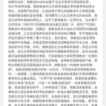
他舊年詩作。鄧教員1946年結業于北京年夜學文學院西語系，
1947年留學美國，獲密歇根州立年夜學英國文學與教導學副博士
學位，后因戰鬥的迸發，正攻讀博士學位的鄧教員中止學業回國。
和她同船回國的是俞惟樂、侯祥麟等八九位后來有名的迷信家，都
是分歧學科範疇的帶頭人，似乎只要鄧教員一位理科生。在出書于
2013年的《1950年月回國留美迷信家訪談錄》中，看到了可貴的
鄧教員年青的身影。回國后，鄧教員曾長久地在文明部對外聯絡委
員會任務，之后沒有選擇高校和更高等的研討機構，安平穩穩在我
們這所通俗中學教了幾十年語文，直到退休。 鄧教員比葉嘉瑩師
長教師年長兩歲，和葉嘉瑩師長教師流浪轉徙的前半生分歧，鄧教
員的前半生平穩、祥和。鄧教員的丈夫俞琳師長教師，同是北年夜
結業，曾任文明部藝術局副局長和中國戲曲學院院長，是有名的戲
劇評論和戲曲實際研討專家。不諳家務的大師閨秀鄧教員一向遭到
俞琳教員的照料疼惜甚至可說是敬佩。俞琳教員儒雅俊朗干練，那
時在我眼里是高顏值版的余永澤，鄧教員也一向稱他“俞師長教
師”。他熟習鄧教員愛好的每一位先生，不單能在家里替鄧教員招
待，一路閑聊，心愛的鄧教員有時會為曾經結業愛好文學與瀏覽的
教學先生送書送禮品，“引導干部”俞琳師長教師，騎著哐看成響的
舊自行車當“送達員”，只說一句“鄧教員讓送的”，你捧著書呆頭呆
腦，他便淺笑著招招手，人和車都成了背影。鄧教員有糖尿病，俞
琳教員只需在家會準時準點把藥和一杯溫水遞到鄧教員手里。鄧教
員家在北池子高峻的老式舊宅，合座硬木家具，老式的書架被善本
典籍和今世文學、戲劇類冊本雜志填得滿滿的，有些混亂。衡宇高
峻，冬天要生幾個粗年夜的煤球爐子，保持運轉是膂力活兒。俞琳