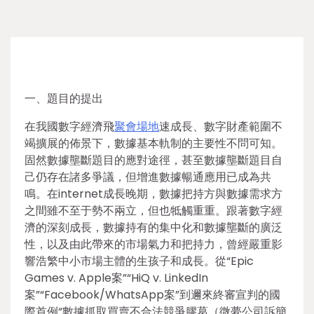
一、題目的提出
在我國數字經濟飛
聚會場地
速成長、數字財產範圍不
竭擴展的佈景下，數據基本軌制的主要性不問可知。
固然數據壟斷題目的應對途徑，甚至數據壟斷題目自
己仍存在諸多爭議，但增進數據暢通應用已成為共
鳴。在internet成長晚期，數據把持方與數據需求方
之間雖不至于勢不兩立，但也牴觸重重。跟著數字經
濟的深刻成長，數據持有的集中化和數據壟斷的廣泛
性，以及由此帶來的市場氣力和把持力，曾經嚴重影
響浩繁中小市場主體的生孩子和成長。從“Epic
Games v. Apple案”“HiQ v. LinkedIn
案”“Facebook/WhatsApp案”到邇來終審宣判的國
際首例“數據抓取買賣不合法競爭膠葛（微夢公司訴簡