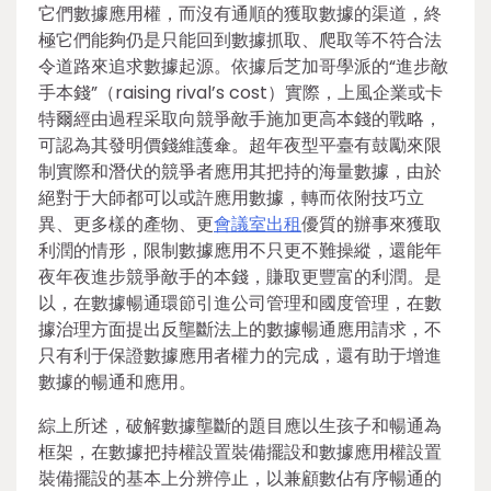
它們數據應用權，而沒有通順的獲取數據的渠道，終
極它們能夠仍是只能回到數據抓取、爬取等不符合法
令道路來追求數據起源。依據后芝加哥學派的“進步敵
手本錢”（raising rival’s cost）實際，上風企業或卡
特爾經由過程采取向競爭敵手施加更高本錢的戰略，
可認為其發明價錢維護傘。超年夜型平臺有鼓勵來限
制實際和潛伏的競爭者應用其把持的海量數據，由於
絕對于大師都可以或許應用數據，轉而依附技巧立
異、更多樣的產物、更
會議室出租
優質的辦事來獲取
利潤的情形，限制數據應用不只更不難操縱，還能年
夜年夜進步競爭敵手的本錢，賺取更豐富的利潤。是
以，在數據暢通環節引進公司管理和國度管理，在數
據治理方面提出反壟斷法上的數據暢通應用請求，不
只有利于保證數據應用者權力的完成，還有助于增進
數據的暢通和應用。
綜上所述，破解數據壟斷的題目應以生孩子和暢通為
框架，在數據把持權設置裝備擺設和數據應用權設置
裝備擺設的基本上分辨停止，以兼顧數佔有序暢通的