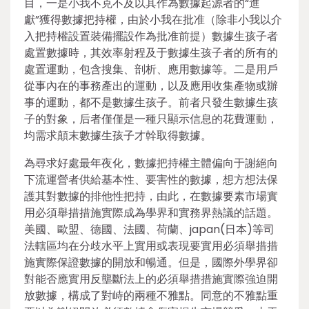
目，一是小我不克不及以其作為數據起源者的“進
獻”獲得數據把持權，由於小我在批准（除非小我以介
入把持權設置裝備擺設作為批准前提）數據生孩子者
處置數據時，其效率射程及于數據生孩子者的所有的
處置運動，包含搜集、剖析、應用數據等。二是用戶
從事內在的事務產出的運動，以及應用收集產物或辦
事的運動，都不是數據生孩子。前者只發生數據生孩
子的對象，后者僅僅是一種只顯示信息的花費運動，
均需求顛末數據生孩子才幹取得數據。
為尋求好處最年夜化，數據把持權主體偏向于謝絕向
下流運營者供給基本性、要害性的數據，想方想法保
護其對數據的排他性把持，由此，在數據要素市場實
用必須舉措措施實際成為學界和實務界熱議的話題。
美國、歐盟、德國、法國、荷蘭、japan(日本)等司
法轄區均在分歧水平上實用或表現要實用必須舉措措
施實際保證數據的開放和暢通。但是，國際外學界卻
對能否應實用反壟斷法上的必須舉措措施實際強迫開
放數據，構成了對峙的兩種不雅點。同意的不雅點重