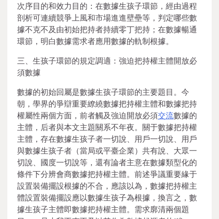
次序目的和效力目的：在數據生孩子環節，經由過程
剖析可連續競爭上風和市場進進壁壘等，判定哪些數
據不克不及由初始把持者持續零丁把持；在數據暢通
環節，明白數據需求者應用數據的軌制根據。
三、生孩子環節的規定調適：強迫把持權主體開放必
須數據
數據的初始回屬是數據生孩子環節的主要題目。今
朝，學界的爭辯重要繚繞數據把持權主體和數據把持
權屬性兩個方面，前者觸及強迫開放必須
交流
數據的
主體，后者與本文主題關系不年夜。關于數據把持權
主體，存在數據生孩子者一切說、用戶一切說、用戶
與數據生孩子者（當局或平臺企業）共有說、大眾一
切說、國度一切說等，還有論者主意在數據類型化的
條件下分辨會商數據把持權主體。前述爭議重要緣于
設置裝備擺設根據的不合，應該以為，數據把持權主
體設置裝備擺設應以數據生孩子為根據，換言之，數
據生孩子主體即數據把持權主體。需求廓清兩個題