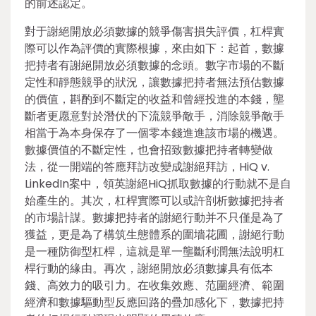
的前述認定。
對于謝絕開放必須數據的競爭傷害損失評價，杠桿實
際可以作為評價的實際根據，來由如下：起首，數據
把持者有謝絕開放必須數據的念頭。數字市場的不斷
定性和靜態競爭的狀況，讓數據把持者無法預估數據
的價值，斟酌到不斷定的收益和曾經投進的本錢，壟
斷者更愿意對於潛伏的下流競爭敵手，消除競爭敵手
相當于為本身保存了一個零本錢進進該市場的機遇。
數據價值的不斷定性，也會招致數據把持者轉變做
法，從一開端的答應拜訪改變成謝絕拜訪，HiQ v.
LinkedIn案中，領英謝絕HiQ抓取數據的行動就不是自
始產生的。其次，杠桿實際可以或許剖析數據把持者
的市場計謀。數據把持者的謝絕行動并不只僅是為了
獲益，更是為了構筑生態體系的圍墻花圃，謝絕行動
是一種防御型杠桿，這就是單一壟斷利潤無法說明杠
桿行動的緣由。再次，謝絕開放必須數據具有低本
錢、高效力的吸引力。在收集效應、范圍經濟、範圍
經濟和數據驅動型反應回路的疊加感化下，數據把持