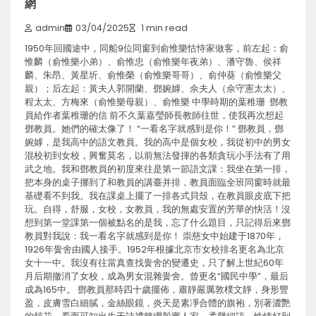
網
admin
03/04/2025
1 min read
1950年回國途中，同船9位同窗到俞惟樂怙恃家做客，前左起：俞
惟麟（俞惟樂小弟）、俞惟忠（俞惟樂年夜弟）、潘守魯、侯祥
麟、朱昂、黃星圻、俞惟榮（俞惟樂哥哥）、俞仲葵（俞惟樂父
親）；后左起：黃夫人郭開蘭、鄧婉嫭、佘夫人（佘守憲太太）、
程太太、方梅來（俞惟樂母親）、俞惟樂 中學時期的葉稚珊 鄧教
員給作者葉稚珊的信 前不久葉嘉瑩師長教師往世，使我再次想起
鄧教員。她們的確太像了！ “一看名字就感到是你！” 鄧教員，鄧
婉嫭，是我高中的語文教員。我的高中是個女校，我從初中的男女
混校初到女校，興奮莫名，以前無法發揮的各類貪玩小手法有了用
武之地。我和鄧教員的初度來往是第一節語文課：我坐在第一排，
把本身的桌子挪到了和教員的講臺并排，教員面臨全班同窗時就最
基礎看不到我。我在課桌上擺了一排各式貝殼，在教員眼皮底下把
玩。自得，舒服，女校，女教員，我的無處安置的芳華的快活！沒
想到第一堂課第一個被點名的是我，忘了什么題目，只記得后來鄧
教員對我說：我一看名字就感到是你！ 崇慈女中始建于1870年，
1926年黌舍由國人接手。1952年根據北京市女校排名更名為北京
女十一中。我沒有往當真查找黌舍的變遷史，只了解上世紀60年
月后期撤消了女校，成為男女混雜黌舍。曾更名“國民中學”，最后
成為165中。 鄧教員那時四十歲擺佈，肅靜嚴厲敦樸文靜，身形豐
盈，皮膚雪白細膩，金絲眼鏡，炎天是素凈合體的旗袍，別著濃艷