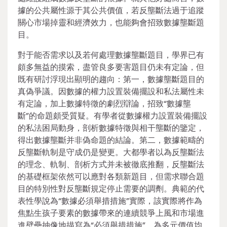
據的公共屬性源于其公共價值，若反壟斷法過于追蹤
關心市場掉靈和經濟效力，也能夠會招致數據壟斷題
目。
對于能否需求以及若何處理數據壟斷題目，學界已有
頗多無益的摸索，盡管良多要害題目仍未有定論，但
既有研討浮現出顯明的趨向：第一，數據壟斷題目的
真偽爭議。因數據的權力設置裝備擺設和私法屬性未
有定論，加上數據特徵的劇烈辯論，招致“數據壟
斷”的命題頗受質疑。有學者從數據權力設置裝備擺設
的私法困局動身，剖析數據特徵與相干壟斷的鑒定，
得出數據壟斷并非偽命題的結論。第二，數據範疇的
反壟斷軌制是守成仍是變更。大都學者以為反壟斷法
的理念、軌制、剖析方式并未被徹底推翻，反壟斷法
的基礎框架依然可以應對各類新題目，但需求聯合題
目的特別性對反壟斷規定停止需要的調劑。典範的代
表性學說為“數據必須舉措措施”實際，該實際將作為
焦點生孩子要素的數據帶來的連續競爭上風和市場進
進壁壘抽像地描寫為“必須舉措措施”，為多元價值均