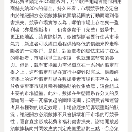
和花費者鎖定在IOS體系內，乃至軟件開闢者需向利用
商舖交納30%的傭金。持久來看，市場競爭性必定會
由於謝絕開放必須數據構筑圍墻花圃的行動而遭到傷
害損失。競爭市場實際以為，哪怕市場上存在獨一盈
利者（亦是壟斷者），仍會像處于（完整）競爭中。
更正確地說，該實際以為，假如壟斷者要行使其市場
氣力，新進者可以經由過程供給略低的價錢來挖走壟
斷者的一切客戶。是以，對新進者的膽怯束縛了在位
的壟斷者，市場競爭主動恢復，也就無需監管的參
與。但是，競爭市場氣力需求樹立在一系列的假定前
提之上，這些假定前提在實行中卻難以完成。廣義經
濟學上的這些假定前提在數據要素市場也不存在，由
於收集辦事市場具稀有據驅動的收集效應，這會組成
主要的市場壁壘。此外，數據在生態體系各分支的反
應輪迴一磚一瓦構筑起的圍墻花圃，抵消費者和運營
者具有極強的鎖定效應，市場曾經接近寡頭壟斷的狀
況，謝絕開放必須數據不只會損壞相干市場的可競爭
性，還會直接形成花費者福利傷害損失。謝絕開放必
須數據橫向封閉效應的判定應側重斟酌三點：①必須