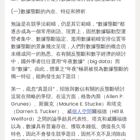
(一)數據壟斷的內在、特征和辨析
無論是在競爭法範疇，仍是其它範疇，“數據壟斷”都
逐步成為一個常用術語。現實上，固然數據驅動型運
營者集中、數據壟斷協定、濫用數據範疇安排位置等
數據壟斷的景象幾次呈現，人們對數據壟斷的概念仍
未構成同一的熟悉。在有關反壟斷和數字經濟的研討
中，國外學者往往選用“年夜數據”（big data）而
非“數據”。由此，體量之“年夜”極易被視為數據壟斷的
獨一特征，能夠發生如下題目：
第一，疏忽“真題目”，招致與數佔有關的反壟斷研討
逗留在簡略的爭辯。在這方面，格魯內斯（Allen P.
Grunes）、斯圖克（Maurice E. Stucke）和塔克
（Darren S. Tucker）、威
個人空間
爾福德（Hill B.
Wellford）之間的論爭頗具代表性。塔克和威爾福德
以為，數據具有普遍存在、獲取本錢低、價值長久等
特色，因此不會發生競爭題目，固然不克不及消除由