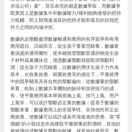
亦迅公司）案”，背后表現的都是數據爭取，而數據爭
取實質上是數據集中和數據權力/權利能夠激發的把持
力牴觸，即人類飛速成長的把持才能和落后的自我把
持力之間的內涵沖突。
數據的反壟斷處理數據暢通和應用的有序競爭和有用
應用題目。詳細而言，從生孩子要素范疇看，數據要
素強盛的通用屬性，使本錢無需壟斷普通的物資生孩
子材料或雇傭休息，僅憑數據壟斷就能取得壟斷利
潤；從生孩子力范疇看，以數據的潛伏生孩子力作為
基本，在收集效應、範圍效應等的感化下，平臺經濟
中的競爭關系具有自然的壟斷偏向；從數據量的壟斷
來看，軌制上數據共享機制的缺掉和加密技巧的成
長，使平臺應用基本舉措措施上風、技巧上風、用戶
上風等，可以或許壟斷必定量的數據；從基于數據的
壟斷來看，數據應用上的非競爭性、非排他性和正反
應效應，使數據可以或許成為市場進進的壁壘。當“零
價錢”的小我信息作為獲取平臺辦事的對價時，其他好
處維護組成數據反壟斷的根據。就其他好處而言，數