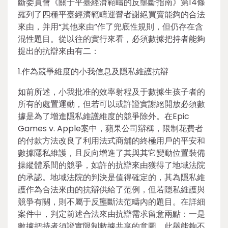
斷委員會《關于平臺經濟範疇的反壟斷指南》第14條
羅列了四種平臺經濟範疇運營者謝絕買賣能夠的合法
來由，并用“其他來由”作了兜底性規則，但仍存在含
混性題目。從以往的實行來看，必須數據把持者能夠
提出的抗辯來由有二：
1.作為競爭維度的小我信息及隱私維護抗辯
如前所述，小我批准的效率射程及于數據生孩子者的
所有的處置運動，但若可以或許證實謝絕開放必須數
據是為了增進隱私維護維度的競爭除外。在Epic
Games v. Apple案中，蘋果公司辯稱，限制花費者
的付款方法改良了利用法式商舖的終極用戶的平安和
數據隱私維護，且反向增進了其與其它變動位置裝備
操縱體系間的競爭，如許的抗辯來由獲得了地域法院
的承認。地域法院的判決是值得確定的，其為隱私維
護作為合法來由的抗辯供給了范例，但若隱私維護與
競爭有關，則不屬于反壟斷法范疇內的題目。在詳細
案件中，判定前述合法來由抗辯需求留意兩點：一是
數據把持者須證實限制數據共享的意圖。此舉能夠不