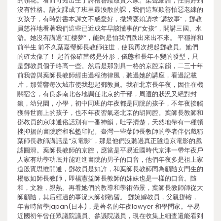
的領花。看而可知出生于詩禮簪纓殷實人家。柔聲細語，性情好到
沒有性格。語文課成了班里最渙散的課，我們這幫欺善怕惡老練的
女孩子，有時對書本課文不感愛好，撒嬌耍賴請求“講故事”，鄧教
員慈祥地看著我們這些已近成年早該懂事的“女孩”，開講三國、水
滸。她沒有講過“紅樓夢”，能夠是怕我們跌出來出不來。 平穩祥和
前半生 前不久葉嘉瑩師長教師往世，使我再次想起鄧教員。她們
的確太像了！ 起首像確當然是外形，儀態和長年不變的發型，只
是鄧教員個子略高一些。然后是那別具一格的京腔京韻，二三十年
前我曾與葉師長教師經由過程德律風，聽過她的講座，看過記載
片，那聲響每次城市使我想起鄧教員。我在北京長年夜，因住在機
關宿舍，有良多南北各地調任北京的干部，周遭的狀況又絕對封
鎖，幼兒園，小學，初中同班的年夜都是同院的孩子，不年夜接觸
獲得世面上的孩子，也不年夜習氣老北京的胡同腔。葉師長教師和
鄧教員的京味通俗話別有一番神韻，吐字清楚，天然地帶有一種頓
挫抑揚的書院腔和私塾印記。臺灣一些葉師長教師的學者伴侶戲稱
葉師長教師講話是“京電影”，那是他們沒聽過真正隧道京電影的戲
謔圓滑。葉師長教師的京腔，應當是平易近國時代京津一帶年夜戶
人家有幼學功底并能進進書院的男子的口音，他們年夜多是祖上家
道殷實思惟開通，鄧教員是如許，和葉師長教師同為顧隨女門生的
楊敏如師長教師，即楊憲益師長教師的妹妹也是一樣的口音。隨
和，文雅，親熱。再看她們的教導和學術佈景，葉師長教師師從大
師顧隨，其后經過的事況大師都熟習。 鄧婉嫭教員，父親鄧镕，
年青時留學japan(日本)，是著名的年夜lawyer 和學問家。平易
近國初年曾任眾議院議員、參議院議員，現在收集上細查還能看到