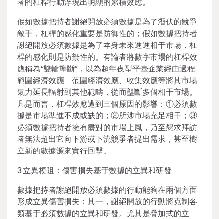
者的杠桿行動浮現出明顯的累積效應。
假如數據把持者謝絕開放必須數據是為了潛伏的競爭
敵手，杠桿的感化重要是防御性的；假如數據把持者
謝絕開放必須數據是為了本身未來進進相干市場，杠
桿的感化則是防禦性的。有論者將數字市場的杠桿效
應稱為“雙輪壟斷”，以為超年夜型平臺企業經由過程
範圍經濟效應、范圍經濟效應、收集效應等將其市場
氣力延長輻射到其他範疇，從而壟斷多個相干市場。
凡是而言，杠桿效應遭到三個原因的影響：①必須數
據是市場準進不成或缺的；②所涉市場充足相干；③
必須數據把持者擁有盡對的市場上風，乃至懇求拜訪
者無法超出它向下游或下流競爭者提出需求，甚至樹
立新的數據源來實行回擊。
3.立異梗阻：傷害損失基于數據的立異和研發
數據把持者謝絕開放必須數據的行動能夠在兩個方面
形成立異傷害損失：其一，謝絕開放的行動將克制各
類基于必須數據的立異和研發。尤其是疊加式的立