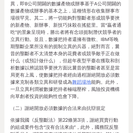
異，即B公司開闢的數據產物或辦事基于A公司開闢的
數據產物或辦事的基本之上，這種情形在收集辦事市
場很罕見。其二，將一切能夠對壟斷者形成競爭要挾
的新產物、新辦事、新技巧抹殺在搖籃里。當“贏者通
吃”的景象呈現時，勝出者將有念頭扼制潛伏競爭者的
立異行動。並且，數據把持者還擁有微軟、IBM等晚
期壟斷企業所沒有的扼制立異的兵器，絕對而言，曩
昔的壟斷者不太清楚本身的花費者或競爭敵手正在做
什么（或預計做什么），但超年夜型平臺在獲取和剖
析數據以辨認競爭要挾方面比曩昔的壟斷者甚至是當
局更有上風，使數據把持者經由過程謝絕開放必須數
據來克制各類立異和研發成為
舞蹈場地
能夠。此外，
一旦立異利潤被數據把持者極端壓榨，風險投資機構
向草創者投資的能夠性也會下降。
（二）謝絕開放必須數據的合法來由抗辯規定
依據我國《反壟斷法》第22條第3項，謝絕買賣行動
的組成要件包含“沒有合法來由”，此外，國務院反壟