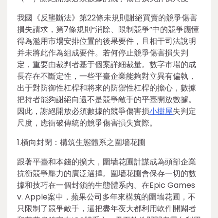
我國《反壟斷法》第22條未規則謝絕買賣的競爭傷害
損失請求，第7條規則“消除、限制競爭”中的競爭應懂
得為濫用市場安排位置的後果要件，且相干司法說明
并未將此作為組成要件。若何停止競爭傷害損失判
定，重要由裁判者基于個案詳細裁量。數字市場的成
長存在不斷定性，一些平臺企業能夠對立異有偏執，
出于對防御性杠桿和將來的防禦性杠桿的擔心，數據
把持者能夠謝絕向還不是競爭敵手的平臺開放數據。
因此，謝絕開放必須數據的競爭傷害損
小樹屋
失判定
尺度，應衝破傳統的競爭傷害損失實際。
1.橫向封閉：構筑生態體系之圍墻花圃
跟著平臺和本錢的擴大，圍墻花圃計謀成為頭部企業
抗衡競爭壓力的廣泛選擇。圍墻花圃會保存一切的數
據和技巧在一個封鎖的生態體系內。在Epic Games
v. Apple案中，蘋果公司多年來構筑的圍墻花圃，不
只限制了競爭敵手，還把盡年夜大都利用軟件開闢者