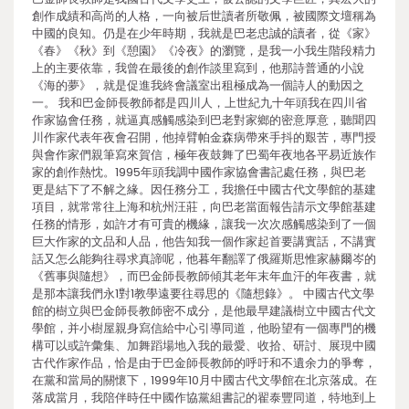
創作成績和高尚的人格，一向被后世讀者所敬佩，被國際文壇稱為
中國的良知。仍是在少年時期，我就是巴老忠誠的讀者，從《家》
《春》《秋》到《憩園》《冷夜》的瀏覽，是我一小我生階段精力
上的主要依靠，我曾在最後的創作談里寫到，他那詩普通的小說
《海的夢》，就是促進我終會議室出租極成為一個詩人的動因之
一。 我和巴金師長教師都是四川人，上世紀九十年頭我在四川省
作家協會任務，就逼真感觸感染到巴老對家鄉的密意厚意，聽聞四
川作家代表年夜會召開，他掉臂帕金森病帶來手抖的艱苦，專門授
與會作家們親筆寫來賀信，極年夜鼓舞了巴蜀年夜地各平易近族作
家的創作熱忱。1995年頭我調中國作家協會書記處任務，與巴老
更是結下了不解之緣。因任務分工，我擔任中國古代文學館的基建
項目，就常常往上海和杭州汪莊，向巴老當面報告請示文學館基建
任務的情形，如許才有可貴的機緣，讓我一次次感觸感染到了一個
巨大作家的文品和人品，他告知我一個作家起首要講實話，不講實
話又怎么能夠往尋求真諦呢，他暮年翻譯了俄羅斯思惟家赫爾岑的
《舊事與隨想》，而巴金師長教師傾其老年末年血汗的年夜書，就
是那本讓我們永1對1教學遠要往尋思的《隨想錄》。 中國古代文學
館的樹立與巴金師長教師密不成分，是他最早建議樹立中國古代文
學館，并小樹屋親身寫信給中心引導同道，他盼望有一個專門的機
構可以或許彙集、加舞蹈場地入我的最愛、收拾、研討、展現中國
古代作家作品，恰是由于巴金師長教師的呼吁和不遺余力的爭奪，
在黨和當局的關懷下，1999年10月中國古代文學館在北京落成。在
落成當月，我陪伴時任中國作協黨組書記的翟泰豐同道，特地到上