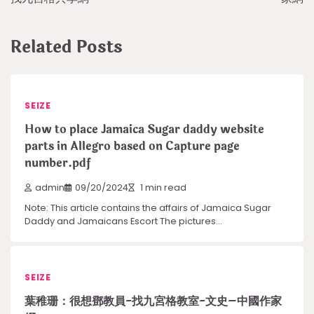
Related Posts
SEIZE
How to place Jamaica Sugar daddy website
parts in Allegro based on Capture page
number.pdf
admin
09/20/2024
1 min read
Note: This article contains the affairs of Jamaica Sugar
Daddy and Jamaicans Escort The pictures…
SEIZE
葉稚珊：很想鄧教員-找九宮格教室-文史–中國作家