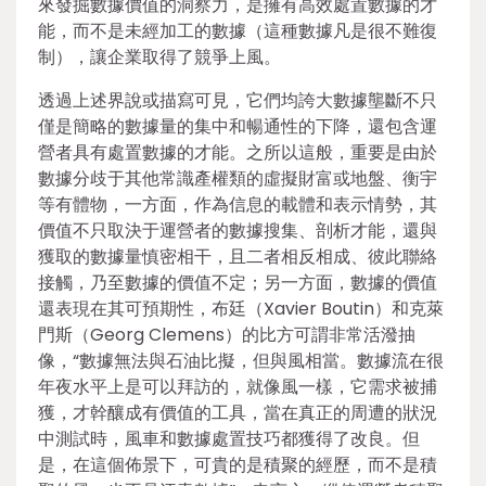
來發掘數據價值的洞察力，是擁有高效處置數據的才
能，而不是未經加工的數據（這種數據凡是很不難復
制），讓企業取得了競爭上風。
透過上述界說或描寫可見，它們均誇大數據壟斷不只
僅是簡略的數據量的集中和暢通性的下降，還包含運
營者具有處置數據的才能。之所以這般，重要是由於
數據分歧于其他常識產權類的虛擬財富或地盤、衡宇
等有體物，一方面，作為信息的載體和表示情勢，其
價值不只取決于運營者的數據搜集、剖析才能，還與
獲取的數據量慎密相干，且二者相反相成、彼此聯絡
接觸，乃至數據的價值不定；另一方面，數據的價值
還表現在其可預期性，布廷（Xavier Boutin）和克萊
門斯（Georg Clemens）的比方可謂非常活潑抽
像，“數據無法與石油比擬，但與風相當。數據流在很
年夜水平上是可以拜訪的，就像風一樣，它需求被捕
獲，才幹釀成有價值的工具，當在真正的周遭的狀況
中測試時，風車和數據處置技巧都獲得了改良。但
是，在這個佈景下，可貴的是積聚的經歷，而不是積