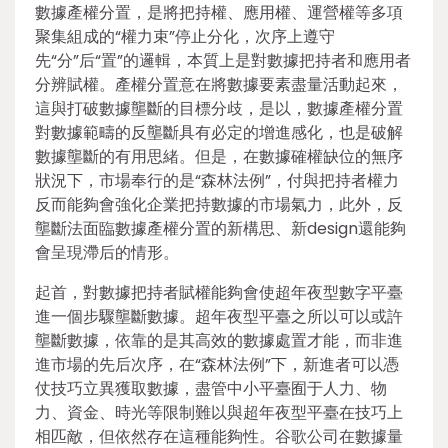
數據產權分置，是將把持權、應用權、運營權等多項
聚集組成的“權力束”停止分化，次序上遵守
先“分”后“置”的邏輯，本質上是對數據把持者和應用者
分辨賦權。產權分置意在將數據要素盡量活動起來，
這與打破數據壟斷的目標分歧，是以，數據產權分置
對數據範疇的反壟斷具有必定的增進感化，也是破解
數據壟斷的有用思緒。但是，在數據確權缺位的無序
狀況下，市場奉行的是“森林法例”，付與把持者權力
反而能夠會強化企業把持數據的市場氣力，此外，反
壟斷法面臨數據產權分置的新構思、新design還能夠
會呈現滯后的情形。
起首，對數據把持者賦權能夠會使超年夜型數字平臺
進一個步驟壟斷數據。超年夜型平臺之所以可以或許
壟斷數據，依靠的是其高效的數據處置才能，而非進
進市場的先后次序，在“森林法例”下，新進者可以憑
仗技巧立異獲取數據，盡管中小平臺囿于人力、物
力、資金、時光等限制難以與超年夜型平臺在技巧上
相匹敵，但依然存在這種能夠性。谷歌公司在數據量