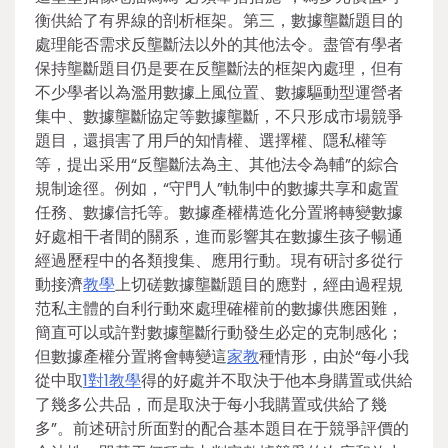
衡供給了有界線的剖析框架。第三，數據壟斷題目的
處理能否需求反壟斷法以外的其他法令。盡管有學者
保持壟斷題目仍是要在反壟斷法的框架內處理，但有
不少學者以為濫用數據上風位置、數據驅動型運營者
集中、數據壟斷協定等數據壟斷，不只形成市場競爭
題目，還損害了用戶的知情權、選擇權、隱私權等
等，提出采用“反壟斷法為主、其他法令為輔”的綜合
規制途徑。例如，“守門人”軌制中的數據共享和處置
任務、數據信托等。數據產權構造化分置將轉變數據
好處相干者間的關系，進而影響其在數據生孩子暢通
經過歷程中的各類搜集、應用行動。現有研討多從行
動接濟
教學
上切磋數據壟斷題目的應對，經由過程規
范私主體的自利行動來處理確權前的數據供應困難，
簡直可以或許對數據壟斷行動發生必定的克制感化；
但數據產權分置將會轉變這
家教
種情形，由於“每小我
從中取
1對1教學
得的好處并不取決于他本身購置或供給
了幾多公共品，而是取決于每小我購置或供給了幾
多”。前述研討所面對的配合基本題目在于競爭評價的