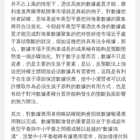
并不占上風的情形下，憑仗高效的數據處置才能，勝
利進進輿圖導航辦事市場就是典範的例子。對數據把
持者賦權，意味著超年夜型平臺把持海量數據的聚集
將符合法規化。今朝超年夜型平臺憑仗本身的數據處
置才能完成對海量數據聚集的把持曾經使市場近乎處
于寡頭壟斷的狀況，假如這種把持具有法令根據，那
么，數據市場不受拘束成長的成果極有能夠是壟斷態
勢進一個步驟強化。對于數字企業而言，數據不只是
資產，仍是主要的生孩子要素，是以，反壟斷法上強
迫把持權主體開放必須數據具有需要性，這既是有利
于在生孩子環節保證數據供應，使中小運營者可以或
許獲取作為必須生孩子原料的數據的有用方式，也是
有助于對沖數據產權分置所能夠發生的壟斷負面影響
的無力辦法。
其次，對數據應用者簡略賦權能夠會招致數據暢通應
用難以完成。數據壟斷激發的重要題目在于形成超年
夜型平臺與中小平臺之間構成難以超越的“數據鴻
溝”，浩繁中小平臺都稀有據應用需求，假如僅僅付與