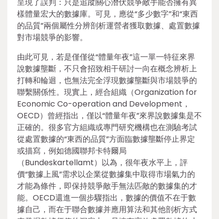
呈現了誤判：只是追蹤關心潛伏競爭敵手能否擁有異
樣體量宏大的數據庫。可見，應從“多少數字”和“東西
的品質”兩個屬性分辨剖析運營者獲取數據、處置數據
對市場競爭的影響。
由此可見，若是僅僅從“體量年夜”這一單一特征來界
說數據壟斷，不只會招致相干研討一向在概念辨析上
打轉和輪迴，也無法完全浮現數據壟斷與市場競爭的
聯繫關係性。現實上，經合組織（Organization for
Economic Co-operation and Development，
OECD）曾經指出，僅以“體量年夜”來界說數據集是不
正確的。很多官方組織或專門研究機構也在測驗考試
從處置數據的“東西的品質”方面臨數據壟斷停止界定
或描寫，例如德國聯邦卡特爾局
（Bundeskartellamt）以為，很年夜水平上，評
價“數據上風”需求以企業從數據集中取得市場氣力的
才能為條件，即保持競爭敵手無法匹敵的數據集的才
能。OECD還進一個步驟指出，數據的價值不在于數
據自己，而在于聯合數據并應用算法和其他剖析方式