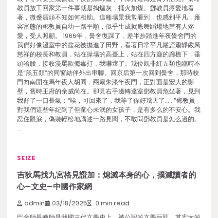
教員放工回家第一件事就是掏爐灰，捅火加煤。鄧教員疼愛地看
著，微蹙眉頭不知如何相助。這種場景我常看到，也感到平凡，雍
容富態的鄧教員自幼一路平順，似乎生成就應舞蹈場地當有人疼
愛，受人照顧。 1966年，黌舍復課了，差半步踏進年夜黌舍門的
我們好像溫室中的盆花被拋進了田野，看著日常平凡嚴謹肅靜嚴厲
慈祥的校長和教員，站在操場的高臺上，站在四方廳的廊檐下，垂
頭哈腰，接收漫罵欺侮毒打，我嚇壞了。幾位既非紅五類也臨時不
是“黑五類”的同窗結伴外出串聯。回京后第一次回到黌舍，那時校
門向南開在馬年夜人胡同，兩扇朱漆年夜門，正對面是宏大的影
壁，舊時王府的余威尚在。卻見右手邊轉達室鄧教員危坐著，見到
我舒了一口長氣：“唉，可回來了，我等了你好幾天了……”鄧教員
對我們這些年紀到了但童心未泯的女孩子，是有多么的不安心。我
忍住眼淚，偽裝輕松地講述一路見聞，不敢問鄧教員是怎么過的。
…
SEIZE
吉狄馬找九宮格見證加：熄滅本身的心，撲滅讀者的
心–文史–中國作家網
admin
03/18/2025
0 min read
巴金師長教師是我國古代文學史上，被公認的文學巨匠，其宏大的