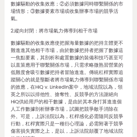
數據驅動的收集效應；②必須數據同時聯繫關係的市
場情形；③數據要素市場或收集辦事市場的競爭活
氣。
2.縱向封閉：將市場氣力傳導到相干市場
數據驅動的收集效應使把握海量數據的把持主體更不
難進進其他相干市場，由於數據把持者把握了數據這
一焦點要素，其剖析和處置數據的裝備和技巧甚至可
以直策應用于聯繫關係市場，只需求略微熟習營業的
低難度會吸引數據把持者冒險進進。傳統杠桿實際追
蹤關心的就是壟斷者將市場氣力傳導到聯繫關係市場
的效應，在HiQ v. LinkedIn案中，地域法院以為，領
英之所以以排他性、搶奪性、反競爭的方法謝絕向
HiQ供給用戶的相干數據，是由於其本身打算進進個
人工作數據剖析辦事市場，試圖把競爭敵手消除在
外。可是，上訴法院以為，杠桿感化必需隨同反競爭
行動，杠桿實際只是一種衍心理論，必需附著于競爭
傷害損失實際之上，是以，上訴法院顛覆了地域法院