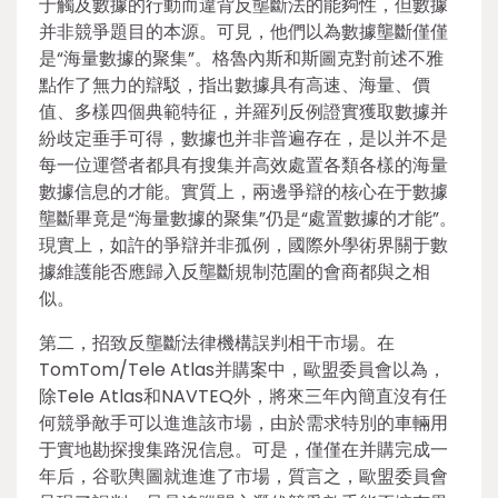
于觸及數據的行動而違背反壟斷法的能夠性，但數據
并非競爭題目的本源。可見，他們以為數據壟斷僅僅
是“海量數據的聚集”。格魯內斯和斯圖克對前述不雅
點作了無力的辯駁，指出數據具有高速、海量、價
值、多樣四個典範特征，并羅列反例證實獲取數據并
紛歧定垂手可得，數據也并非普遍存在，是以并不是
每一位運營者都具有搜集并高效處置各類各樣的海量
數據信息的才能。實質上，兩邊爭辯的核心在于數據
壟斷畢竟是“海量數據的聚集”仍是“處置數據的才能”。
現實上，如許的爭辯并非孤例，國際外學術界關于數
據維護能否應歸入反壟斷規制范圍的會商都與之相
似。
第二，招致反壟斷法律機構誤判相干市場。在
TomTom/Tele Atlas并購案中，歐盟委員會以為，
除Tele Atlas和NAVTEQ外，將來三年內簡直沒有任
何競爭敵手可以進進該市場，由於需求特別的車輛用
于實地勘探搜集路況信息。可是，僅僅在并購完成一
年后，谷歌輿圖就進進了市場，質言之，歐盟委員會