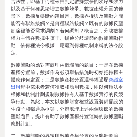
合法性，即基于何種來由判定數據競爭的次序和效力
以及基于何種思緒增進數據競爭。數據產權分置的佈
景下，數據反壟斷的題目是，數據界權與反壟斷之間
能否有聯絡接觸？是何種聯絡接觸？既有的數據反壟
斷途徑能否需求調劑？若何調劑？概言之，分歧數據
權力主體在數據生孩子、暢通分歧環節的數據壟斷行
動，依何種法令根據、應遭到何種軌制束縛的法令設
定。
數據壟斷的應對需處理兩個環節的題目：一是在數據
產權分置前，數據作為必須舉措措施時初始把持權主
體應作何處置；二是數據產權分置運轉經過歷
會議室
出租
程中需求者若何獲取和應用數據，即以何種法令
根據和軌制計劃規制數據持有人基于數據實行的反競
爭行動。為此，本文以數據財富權益設置裝備擺設的
生孩子和暢通為框架，分辨處理上述兩個環節的數據
壟斷題目，提出有助于數據產權分置運轉的數據壟斷
應對計劃。
二、數據壟斷的界定與數據產權分置的反壟斷窘境