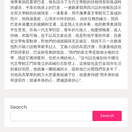
海華東病院看望巴老，報告請示了古代文學館的扶植情形和落成時
的盛況，半靠在病床上的巴老，一邊聽著我用四川話向他報告請示
全部文學館的扶植情形，一邊看著，用手撫摩著文學館完工落成的
照片，他熱淚盈眶，心境非分特別的好。 由於任務的緣分，我與
巴老有過屢次的接觸和交通，這是我人生的幸事，他的教導會讓我
平生受害。作為一代文學巨匠，青年的引路人，他愛惜晚輩，接人
待物，和藹可掬，從不以高文家自居，就是對他平輩的作家，也會
從文學角度動身，對他們的成績賜與充足確定，我就不只一次聽過
他對川籍小說教學家李劼人、艾蕪小說的高度評價，并謙遜地說他
們寫得更好。巴金師長教師曾說，“我們的新文學是散佈火種的文
學，我從它獲得暖和，也把火傳給他人。”這句話也被刻在中國古
代文學館正門前聳立的高峻巨石影壁上，這無疑也是巴金寫作生活
的最好寫照，他就像一團熄滅的火，固然他已分開我們良多年了，
但他高高擎舉的精力火把還會熄滅下往，他還會持續“用本身的血
和淚寫作，熄滅本身的心，撲滅讀者的心”。
Search
Search