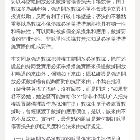
要以為謝絕開放必須數據會傷害損失市場競爭，由于
數據多為副產物，強迫開放數據不單不會減損立異和
投資鼓勵，反而有利于打破市場壁壘；否決的不雅點
重要以為數據不像傳統必須舉措措施那樣具有獨一性
和稀缺性，可以同時被多個企業搜集和應用，數據要
素的非排他性、非競爭性決議其無法知足必須舉措措
施實際的組成要件。
本文同意強迫數據把持權主體開放必須數據，除前述
說起的持同意實用必須舉措措施實際來保證數據開放
和暢通的來由外，彌補如下來由：隱私維護是強迫開
放必須數據極有能夠面對的抗辯來由，小我在批准
（裴母笑著搖了搖頭，沒有回答，而是問道：“如果非
君不娶她，她怎麼可能嫁給你？”除非小我以介入把持
權設置裝備擺設作為批准前提）數據生孩子者處置數
據時，曾經讓渡了數據的應用價值，是以，該來由不
克不及成立。實行中，最焦點的題目是若何制訂競爭
傷害損失的判定尺度和合法來由抗辯規定。
（一）謝絕開放必須數據的競爭傷害損失評價尺度