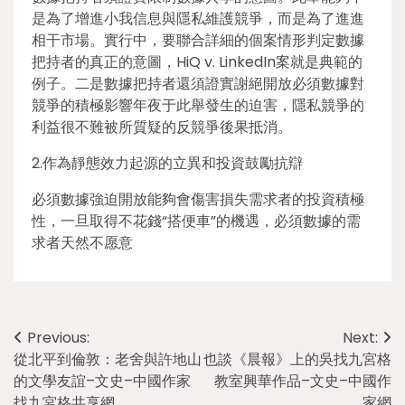
是為了增進小我信息與隱私維護競爭，而是為了進進
相干市場。實行中，要聯合詳細的個案情形判定數據
把持者的真正的意圖，HiQ v. LinkedIn案就是典範的
例子。二是數據把持者還須證實謝絕開放必須數據對
競爭的積極影響年夜于此舉發生的迫害，隱私競爭的
利益很不難被所質疑的反競爭後果抵消。
2.作為靜態效力起源的立異和投資鼓勵抗辯
必須數據強迫開放能夠會傷害損失需求者的投資積極
性，一旦取得不花錢“搭便車”的機遇，必須數據的需
求者天然不愿意
Post
Previous:
Next:
從北平到倫敦：老舍與許地山
也談《晨報》上的吳找九宮格
navigation
的文學友誼–文史–中國作家
教室興華作品–文史–中國作
找九宮格共享網
家網