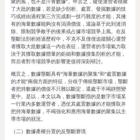
聚的風，也不是汗青數據”。申言之，縱使運營者積聚
了大批的數據，若是缺少剖析、處置、發掘數據的技
巧或經由過程第三方完成劃一技巧難度的才能，其擁
有的海量數據能夠沒有涓滴價值，遑論基于此到達消
除、限制競爭敵手的後果或占據市場競爭上風。在反
壟斷法剖析經過歷程中，不克不及僅僅追蹤關心運營
者獲取大批數據這一內在表征，運營者的市場氣力取
決于其獲取數據體量的鉅細和數據搜集剖析的才能，
而后者對市場競爭的影響更值得深刻研討。
概言之，數據壟斷具有“海量數據的聚集”和“處置數據
的才能”兩個方面的特征，分歧于傳統壟斷市場，壟斷
者把持數據的價值不只難以斷定，還處于不竭靜態變
更中。是以，本文以為，數據壟斷指的是數字市場某
一行業內多數運營者，憑仗其處置數據的才能獲取并
把持海量數據，不竭強化和應用海量數據的聚集以主
導市場的狀況。
（二）數據產權分置的反壟斷窘境