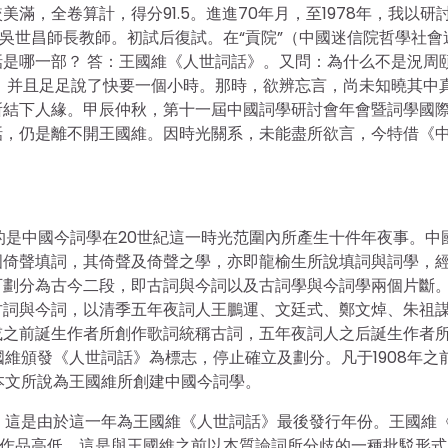
，全卷算計，得分91.5。進進70年月，至1978年，我以研
，吳世昌師長教師。初試后復試。在“貢院”（中國迷信院哲學社會
是哪一部？ 答：王國維《人世詞話》。又問：為什么不是況周
，并且足足說了快要一個小時。那時，欲辨忘言，尚未知曉其中
所結下人緣。甲辰仲秋，第十一屆中國詞學研討會年會暨詞學國
話，仍是離不開王國維。因時光關系，未能盡所欲言，今特借《
的是中國今詞學在20世紀這一時光范圍內所產生十件年夜事。中
國倚聲填詞，其倚聲及倚聲之學，亦即龍榆生所說填詞與詞學，
可劃分為古今二段，即古詞與今詞以及古詞學與今詞學兩個片斷
古詞與今詞，以清季五年夜詞人王鵬運、文廷式、鄭文焯、朱祖
或之前誕生作者所創作歌詞統稱古詞，五年夜詞人之后誕生作者
國維頒發《人世詞話》為標志，停止確立及劃分。凡于1908年之
。本文所說為王國維所創建中國今詞學。
份，這是由於這一年為王國維《人世詞話》最後發行年份。王國維
論作品高低。這是與王國維之前以本質論詞所分歧的一種批駁形式