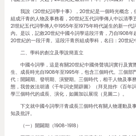
我說《20世紀詞學十事》，20世紀是一個時光概念
組成汗青的人物及事務看，20世紀五代詞學傳人中以清季
21世紀五代詞學傳人中1955年至1975年時代誕生的新一
內。是以，記敘20世紀中國今詞學這段汗青，乃自1908年起
20世紀的一段汗青。這段汗青所組成學科，名曰：20世紀
二、學科的創立及學說簡直立
中國今詞學，這是有關20世紀中國倚聲填詞實行及實
生、成長時光自1908年至1995年，包含三個時代。三
代：開闢期、發明期、演變期。三個時代，相干人物及事務
態，我曾效法胡適《千年詞史開辟圖》（拜見拙作《百年
學三個時代的成長、演化，如圖加以展現（見圖二）。
下文就中國今詞學汗青成長三個時代有關人物運動及
知及批評。
（一）開闢期（1908-1918）