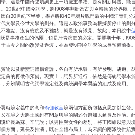
詞學。這是中國倚聲填詞史上一項嚴重事務。是有關新與舊、能
20世紀中國今詞學，將1908年判斷為古與今轉換的分界限，
自20世紀下半葉，學界將1840年鴉片戰鬥后的中國汗青劃分
古代文學及今世文學的劃分。這是以政治事務為根據所停止的劃
及不雅點。沒有態度及不雅點，就是沒有識見。故此，本日說中
。這既是事務產生的偶爾，也是汗青演進的必定。開闢期十年，190
傳人于古今之間的改變及過渡，亦為發明期今詞學的成長預備前提
本質論以及新變詞體構造論，各自有所承襲，有所發明。胡適、
境定義的再做作預備。現實上，詞界所通行，依然是傳統詞學本
革，分辨闡明古代詞學境定義及傳統詞學本質論的組成及應用。
云翼就境定義中的意和
瑜伽教室
境兩個方面所包括意思加以生發
，又在境之大將王國維有關意與境的闡述分辨加以延長及推演。
詞說延長為蘇、辛詞說；以男性與女性的差別，將王國維以意與
兩個方面，延長及推演，既在全體布局上，為宋詞的兩派說供給