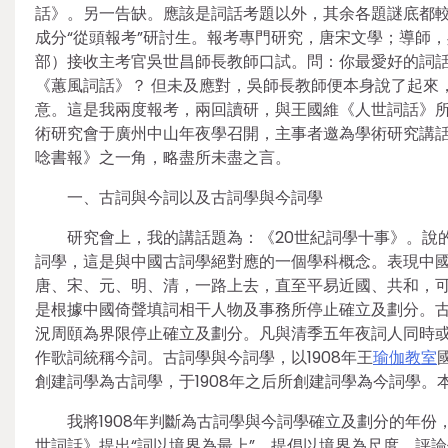
話》。另一告缺。應該是詞話考題以外，其余各題謎底都較美滿
成分“從頭報考”研討生。報考專門研究，唐宋文學；導師
部）接收主考官吳世昌師長教師口試。問：你最愛好的詞話
《蕙風詞話》？ 但未及應對，吳師長教師便本身說了起來
意。這是我兩度報考，兩回讀研，與王國維《人世詞話》
術研究會于廣州中山年夜學召開，主事者邀為學術研究講
唸書報》之一角，略盡所未盡之言。
一、古詞與今詞以及古詞學與今詞學
研究會上，我的講話題為：《20世紀詞學十事》。說
詞學，這是與中國古詞學絕對應的一個學科概念。表現中
唐、宋、元、明、清，一路上去，直至平易近國、共和，
是根據中國倚聲填詞相干人物及事務所停止確立及劃分。
況周頤為界限停止確立及劃分。凡與清季五年夜詞人同時
作歌詞統稱今詞。古詞學與今詞學，以1908年王
瑜伽教室
創建詞學為古詞學，于1908年之后所創建詞學為今詞學
我將1908年判斷為古詞學與今詞學確立及劃分的年
世詞話》提出“詞以境界為最上”，提倡以境界為尺度，評