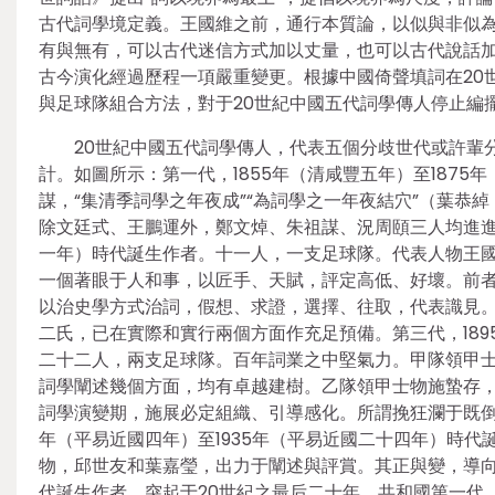
古代詞學境定義。王國維之前，通行本質論，以似與非似
有與無有，可以古代迷信方式加以丈量，也可以古代說話
古今演化經過歷程一項嚴重變更。根據中國倚聲填詞在20
與足球隊組合方法，對于20世紀中國五代詞學傳人停止編
20世紀中國五代詞學傳人，代表五個分歧世代或許輩
計。如圖所示：第一代，1855年（清咸豐五年）至187
謀，“集清季詞學之年夜成”“為詞學之一年夜結穴”（葉
除文廷式、王鵬運外，鄭文焯、朱祖謀、況周頤三人均進進平
一年）時代誕生作者。十一人，一支足球隊。代表人物王
一個著眼于人和事，以匠手、天賦，評定高低、好壞。前
以治史學方式治詞，假想、求證，選擇、往取，代表識見
二氏，已在實際和實行兩個方面作充足預備。第三代，189
二十二人，兩支足球隊。百年詞業之中堅氣力。甲隊領甲
詞學闡述幾個方面，均有卓越建樹。乙隊領甲士物施蟄存
詞學演變期，施展必定組織、引導感化。所謂挽狂瀾于既倒
年（平易近國四年）至1935年（平易近國二十四年）時
物，邱世友和葉嘉瑩，出力于闡述與評賞。其正與變，導向并
代誕生作者。突起于20世紀之最后二十年。共和國第一代