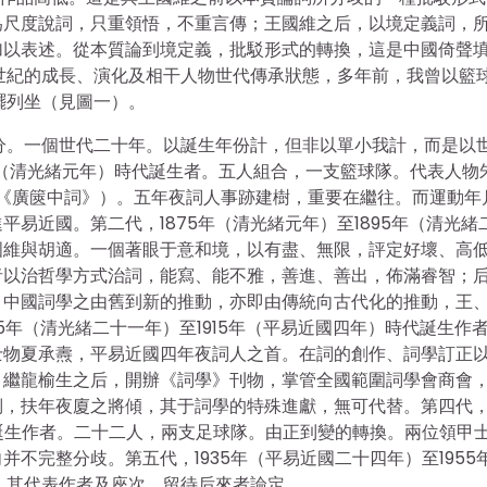
為尺度說詞，只重領悟，不重言傳；王國維之后，以境定義詞，
加以表述。從本質論到境定義，批駁形式的轉換，這是中國倚聲
世紀的成長、演化及相干人物世代傳承狀態，多年前，我曾以籃
擺列坐（見圖一）。
分。一個世代二十年。以誕生年份計，但非以單小我計，而是以
5年（清光緒元年）時代誕生者。五人組合，一支籃球隊。代表人物
恭綽《廣篋中詞》）。五年夜詞人事跡建樹，重要在繼往。而運動年
易近國。第二代，1875年（清光緒元年）至1895年（清光緒
國維與胡適。一個著眼于意和境，以有盡、無限，評定好壞、高
者以治哲學方式治詞，能寫、能不雅，善進、善出，佈滿睿智；
。中國詞學之由舊到新的推動，亦即由傳統向古代化的推動，王
5年（清光緒二十一年）至1915年（平易近國四年）時代誕生作
士物夏承燾，平易近國四年夜詞人之首。在詞的創作、詞學訂正
，繼龍榆生之后，開辦《詞學》刊物，掌管全國範圍詞學會商會
，扶年夜廈之將傾，其于詞學的特殊進獻，無可代替。第四代，1
代誕生作者。二十二人，兩支足球隊。由正到變的轉換。兩位領甲
不完整分歧。第五代，1935年（平易近國二十四年）至1955
。其代表作者及座次，留待后來者論定。