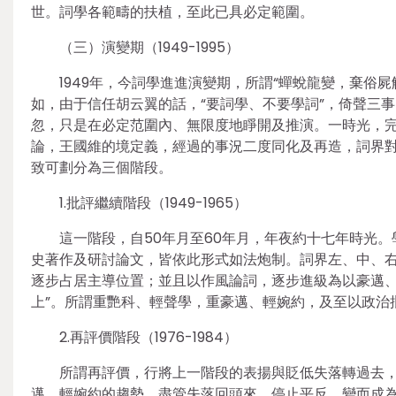
世。詞學各範疇的扶植，至此已具必定範圍。
（三）演變期（1949-1995）
1949年，今詞學進進演變期，所謂“蟬蛻龍變，棄俗
如，由于信任胡云翼的話，“要詞學、不要學詞”，倚聲三
忽，只是在必定范圍內、無限度地睜開及推演。一時光，
論，王國維的境定義，經過的事況二度同化及再造，詞界
致可劃分為三個階段。
1.批評繼續階段（1949-1965）
這一階段，自50年月至60年月，年夜約十七年時光
史著作及研討論文，皆依此形式如法炮制。詞界左、中、
逐步占居主導位置；並且以作風論詞，逐步進級為以豪邁、婉
上”。所謂重艷科、輕聲學，重豪邁、輕婉約，及至以政治
2.再評價階段（1976-1984）
所謂再評價，行將上一階段的表揚與貶低失落轉過去
邁、輕婉約的趨勢，盡管失落回頭來，停止平反，變而成