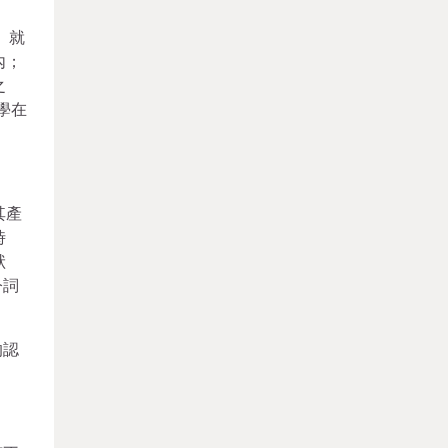
。就
內；
之
學在
其產
時
狀
今詞
的認