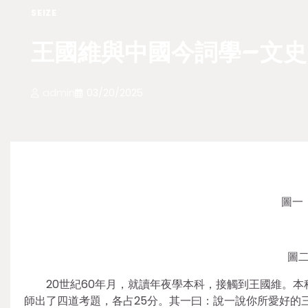
SEIZE
王國維與中國今詞學–文史
admin
03/20/2025
圖一
圖
20世紀60年月，就讀年夜學本科，接觸到王國維。
師出了四道考題，各占25分。其一曰：說一說你所愛好的