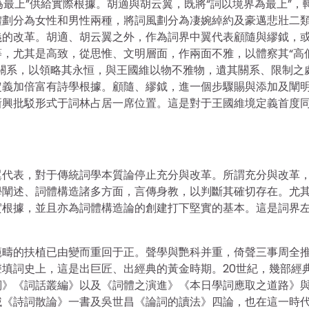
為最上”供給實際根據。胡適與胡云翼，既將“詞以境界為最上”，
體劃分為女性和男性兩種，將詞風劃分為凄婉綽約及豪邁悲壯二
義的改革。胡適、胡云翼之外，作為詞界中翼代表顧隨與繆鉞，
，尤其是高致，從思惟、文明層面，作兩面不雅，以體察其“高
關系，以領略其永恒，與王國維以物不雅物，遺其關系、限制之
定義加倍富有詩學根據。顧隨、繆鉞，進一個步驟賜與添加及闡
新興批駁形式于詞林占居一席位置。這是對于王國維境定義首度
翼代表，對于傳統詞學本質論停止充分與改革。所謂充分與改革
學闡述、詞體構造諸多方面，言傳身教，以判斷其確切存在。尤
實根據，並且亦為詞體構造論的創建打下堅實的基本。這是詞界
範疇的扶植已由變而重回于正。聲學與艷科并重，倚聲三事周全
填詞史上，這是出巨匠、出經典的黃金時期。20世紀，幾部經
詞》《詞話叢編》以及《詞體之演進》《本日學詞應取之道路》
鉞《詩詞散論》一書及吳世昌《論詞的讀法》四論，也在這一時