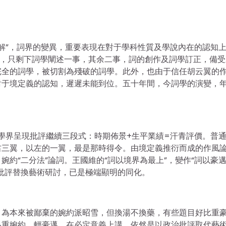
屍解”，詞界的變異，重要表現在對于學科性質及學說內在的認知
事，只剩下詞學闡述一事，其余二事，詞的創作及詞學訂正，備受
完全的詞學，被切割為殘破的詞學。此外，也由于信任胡云翼的
對于境定義的認知，遲遲未能到位。五十年間，今詞學的演變，
。學界呈現批評繼續三段式：時期佈景+生平業績=汗青評價。普
右三翼，以左的一翼，最是那時得令。由境定義推衍而成的作風
約“二分法”論詞。王國維的“詞以境界為最上”，變作“詞以豪
批評替換藝術研討，已是極端顯明的同化。
，為本來被鄙棄的婉約派昭雪，但換湯不換藥，有些題目好比重
為重婉約、輕豪邁，在必定意義上講，依然是以政治批評取代藝