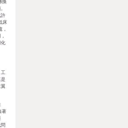
轉換
類。
或許
低床
處，
明，
同化
，工
其是
左翼
推
典著
與
代問