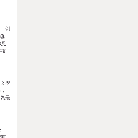
上。例
疏
作風
年夜
通文學
論，
邁為最
豪
術研