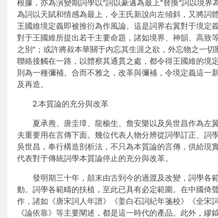
根據，亦為演變期詞學以“詞以豪邁為最上”替換“詞以境界
為詞以天賦和情感為最上，令王氏新說向左傾斜，又將詞
王國維境定義即被推衍為作風論。這是詞界右翼對于境定
對于王國維所提出若干主要命題，諸如境界、神韻、高致等
之別”；或許將叔本華關于內忘其生涯之欲，外忘物之一切
聯絡接觸在一路，以體察其通貫之處，都令得王國維的境
則為一種彌補。合而不雅之，改革與彌補，令境定義這一
及再造。
2.本質論的充分與改革
夏承燾、唐圭璋、龍榆生、詹安樂以及吳世昌作為左
夫重要用在言傳下面。幾位代表人物分辨從詞學訂正、詞
吳世昌，奉行構造剖析法，不只為本質論的言傳，供給現
代表對于傳統詞學本質論停止的充分與改革。
發明期三十年，顛末由古到今的過渡及改變，詞學各
動。詞學各範疇的扶植，至此已具有必定範圍。在中國倚聲
作，諸如《唐宋詞人年譜》《姜白石詞紀年箋校》《全宋
《論依靠》等主要闡述，都是這一時代的產品。此外，繆