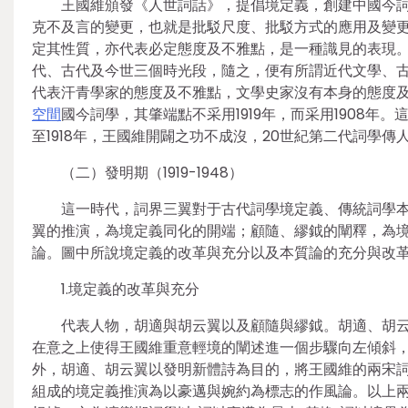
王國維頒發《人世詞話》，提倡境定義，創建中國今
克不及言的變更，也就是批駁尺度、批駁方式的應用及變更。
定其性質，亦代表必定態度及不雅點，是一種識見的表現。因
代、古代及今世三個時光段，隨之，便有所謂近代文學、
代表汗青學家的態度及不雅點，文學史家沒有本身的態度
空間
國今詞學，其肇端點不采用1919年，而采用1908年
至1918年，王國維開闢之功不成沒，20世紀第二代詞學
（二）發明期（1919-1948）
這一時代，詞界三翼對于古代詞學境定義、傳統詞學
翼的推演，為境定義同化的開端；顧隨、繆鉞的闡釋，為
論。圖中所說境定義的改革與充分以及本質論的充分與改
1.境定義的改革與充分
代表人物，胡適與胡云翼以及顧隨與繆鉞。胡適、胡
在意之上使得王國維重意輕境的闡述進一個步驟向左傾斜
外，胡適、胡云翼以發明新體詩為目的，將王國維的兩宋
組成的境定義推演為以豪邁與婉約為標志的作風論。以上