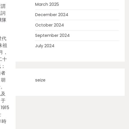
March 2025
所謂
填詞
December 2024
球隊
October 2024
September 2024
世代
朱祖
July 2024
月，
二十
低；
后者
、胡
seize
者。
以及
，于
915
士
年時