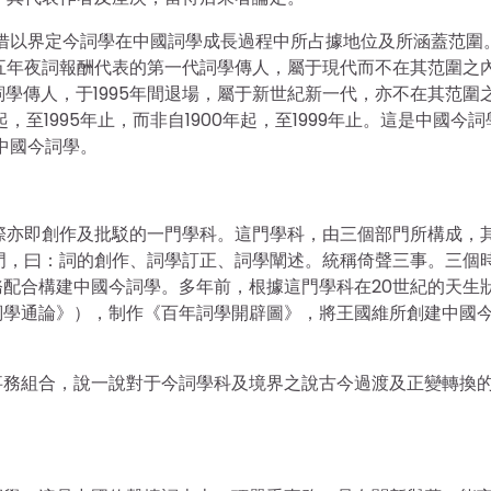
，借以界定今詞學在中國詞學成長過程中所占據地位及所涵蓋范圍
五年夜詞報酬代表的第一代詞學傳人，屬于現代而不在其范圍之
代詞學傳人，于1995年間退場，屬于新世紀新一代，亦不在其范圍
，至1995年止，而非自1900年起，至1999年止。這是中國今詞
中國今詞學。
際亦即創作及批駁的一門學科。這門學科，由三個部門所構成，
個部門，曰：詞的創作、詞學訂正、詞學闡述。統稱倚聲三事。三個
配合構建中國今詞學。多年前，根據這門學科在20世紀的天生
詞學通論》），制作《百年詞學開辟圖》，將王國維所創建中國
事務組合，說一說對于今詞學科及境界之說古今過渡及正變轉換