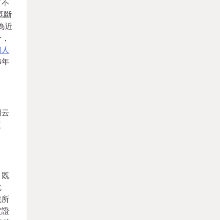
言不
既斷
為近
分，
個人
8年
。
胡云
質
。既
此
境所
實證