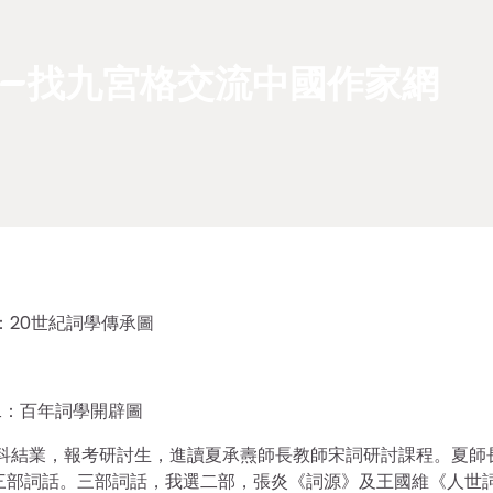
–找九宮格交流中國作家網
：20世紀詞學傳承圖
二：百年詞學開辟圖
本科結業，報考研討生，進讀夏承燾師長教師宋詞研討課程。夏師
三部詞話。三部詞話，我選二部，張炎《詞源》及王國維《人世