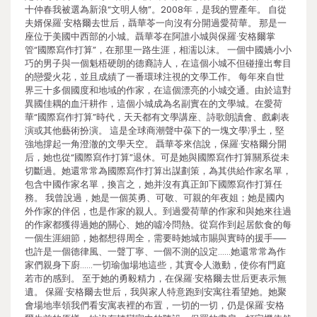
十仲春我被選為新浪“文明人物”。2008年，是我的豐產年。 自從
夫婿保羅·安格爾去世后，聶華苓一向沒有分開過愛荷華。 那是一
座位于美國中西部的小城。聶華苓在阿誰小城與保羅·安格爾掌
管“國際寫作打算”，在那里一路生涯，相濡以沫。 一個中國嬌小小
巧的男子與一個魁梧硬朗的德裔詩人，在這個小城不但碰撞出奪目
的戀愛火花，並且成績了一番環球注視的文學工作。 每年來自世
界三十多個國度和地域的作家，在這個漂亮的小城交通。由於這對
異國佳耦的血汗耕作，這個小城成為名副實在的文學城。在愛荷
華“國際寫作打算”時代，天天都有文學講座、詩歌朗讀會、戲劇表
演或其他藝術扮演。 這是全球商潮聲中葆下的一塊文學凈土，堅
強地撐起一角澄澈的文學天空。 聶華苓來信說，保羅·安格爾分開
后，她也從“國際寫作打算”退休。可是她與國際寫作打算關系從未
切斷過。她還常常為國際寫作打算出謀劃策，為其供給作家名單，
包含中國作家名單，換言之，她并沒有真正卸下國際寫作打算任
務。 我曾說過，她是一個英勇、可敬、可親的年夜姐；她是國內
外作家的伴侶，也是作家的親人。到過愛荷華的作家和與她來往過
的作家都獲得過她的關心、她的噓冷問熱。從寫作到起居飲食的每
一個生涯細節，她都想得周全，需要時她城市賜與實時的援手──
也許是一個德律風、一聲丁寧、一個不測的設定……她還常常為作
家們親身下廚……一切瑜伽場地這些，其實令人激動，使你有門庭
若市的感到。 至于她的勇毅精力，在保羅·安格爾去世后更表示無
遺。 保羅·安格爾去世后，我與家人特意跑到安寓往看望她。她聚
會場地率領我們看安寓表裡的布置，一切的一切，仍是保羅·安格