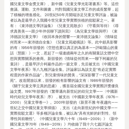
國兒童文學金獎文庫》、新中國《兒童文學光彩署書系》等。這些
會議、運動、文件和圖書，均對我國兒童文學工作的成長繁華，起
了積極的增進感化。 20世紀50年月開端涉足兒童文學評論，被論
者以為是最早介入我國今世兒童文學實際扶植的批駁家之一。著
有：《束沛德文學評論集》《兒童文苑散步》《守看與等待》《尋
求真善美——跟少年伴侶聊下讀與寫》《為兒童文學鼓與呼》《束
沛德談兒童文學》《收回本身的聲響——束沛德文論集》《情味從
何而來——束沛德自全集》《兒童文苑縱橫談》等。此中頗具影響
的有：1956年頒發的《空想也要以真正的為基本——評歐陽山的童
話〈慧眼〉》一文，惹起了一場連續兩年之久的有關童話文體中空
想與實際關系的會商。新頒發的《情味從何而來——聊下柯巖的兒
童詩》，是最早評介柯巖作品的一篇文章，先后被支出《中國兒童
文學年夜系》等八九種評論全集。評論家以為該文是“有必定實際
程度的作家作品論”，對兒童情味的贊美，“深深影響了一代兒童文
苑”。改造開放以來，頒發的較有影響的論文有：1986年頒發的
《關于兒童文學立異的思慮》，獲首屆全國兒童文學實際評獎優良
論文獎。1997年頒發的《繁華邁向新世紀的幼兒文學——〈中國新
時代幼兒文學年夜系〉序》，被支出《中國新文學年夜系（1976—
2000）·兒童文學卷一》。2001年頒發的《新景不雅 年夜趨向——
世紀之交中國兒童文學掃描》，支出《走向新世紀的中國文學——
實際批駁文選》等多種評論全集，被以為“具有光鮮的針對性、領
導性與前瞻性”。《中國兒童文學六十年（1949—2009）》《新中
國兒童文學70年（1949—2019）》均收錄了我十六七篇評論文