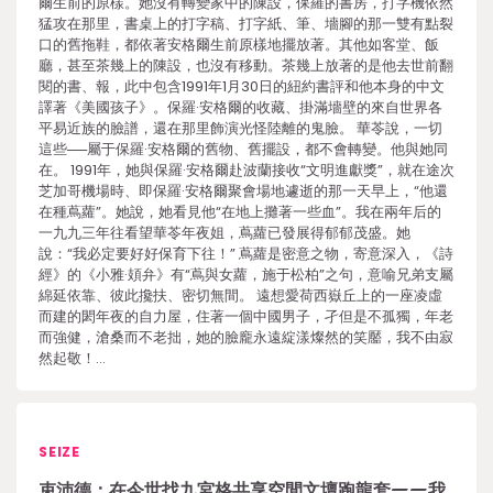
爾生前的原樣。她沒有轉變家中的陳設，保羅的書房，打字機依然
猛攻在那里，書桌上的打字稿、打字紙、筆、墻腳的那一雙有點裂
口的舊拖鞋，都依著安格爾生前原樣地擺放著。其他如客堂、飯
廳，甚至茶幾上的陳設，也沒有移動。茶幾上放著的是他去世前翻
閱的書、報，此中包含1991年1月30日的紐約書評和他本身的中文
譯著《美國孩子》。保羅·安格爾的收藏、掛滿墻壁的來自世界各
平易近族的臉譜，還在那里飾演光怪陸離的鬼臉。 華苓說，一切
這些──屬于保羅·安格爾的舊物、舊擺設，都不會轉變。他與她同
在。 1991年，她與保羅·安格爾赴波蘭接收“文明進獻獎”，就在途次
芝加哥機場時、即保羅·安格爾聚會場地遽逝的那一天早上，“他還
在種蔦蘿”。她說，她看見他“在地上攤著一些血”。我在兩年后的
一九九三年往看望華苓年夜姐，蔦蘿已發展得郁郁茂盛。她
說：“我必定要好好保育下往！” 蔦蘿是密意之物，寄意深入，《詩
經》的《小雅·頍弁》有“蔦與女蘿，施于松柏”之句，意喻兄弟支屬
綿延依靠、彼此攙扶、密切無間。 遠想愛荷西嶽丘上的一座凌虛
而建的閎年夜的自力屋，住著一個中國男子，孑但是不孤獨，年老
而強健，滄桑而不老拙，她的臉龐永遠綻漾燦然的笑靨，我不由寂
然起敬！…
SEIZE
束沛德：在今世找九宮格共享空間文壇跑龍套——我