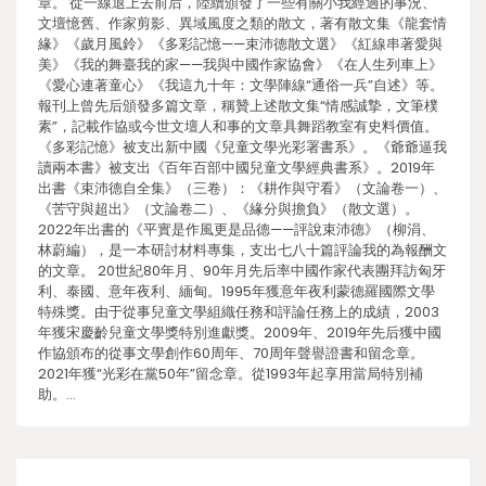
章。 從一線退上去前后，陸續頒發了一些有關小我經過的事況、
文壇憶舊、作家剪影、異域風度之類的散文，著有散文集《龍套情
緣》《歲月風鈴》《多彩記憶——束沛德散文選》《紅線串著愛與
美》《我的舞臺我的家——我與中國作家協會》《在人生列車上》
《愛心連著童心》《我這九十年：文學陣線“通俗一兵”自述》等。
報刊上曾先后頒發多篇文章，稱贊上述散文集“情感誠摯，文筆樸
素”，記載作協或今世文壇人和事的文章具舞蹈教室有史料價值。
《多彩記憶》被支出新中國《兒童文學光彩署書系》。《爺爺逼我
讀兩本書》被支出《百年百部中國兒童文學經典書系》。2019年
出書《束沛德自全集》（三卷）：《耕作與守看》（文論卷一）、
《苦守與超出》（文論卷二）、《緣分與擔負》（散文選）。
2022年出書的《平實是作風更是品德——評說束沛德》（柳涓、
林蔚編），是一本研討材料專集，支出七八十篇評論我的為報酬文
的文章。 20世紀80年月、90年月先后率中國作家代表團拜訪匈牙
利、泰國、意年夜利、緬甸。1995年獲意年夜利蒙德羅國際文學
特殊獎。由于從事兒童文學組織任務和評論任務上的成績，2003
年獲宋慶齡兒童文學獎特別進獻獎。2009年、2019年先后獲中國
作協頒布的從事文學創作60周年、70周年聲譽證書和留念章。
2021年獲“光彩在黨50年”留念章。從1993年起享用當局特別補
助。…