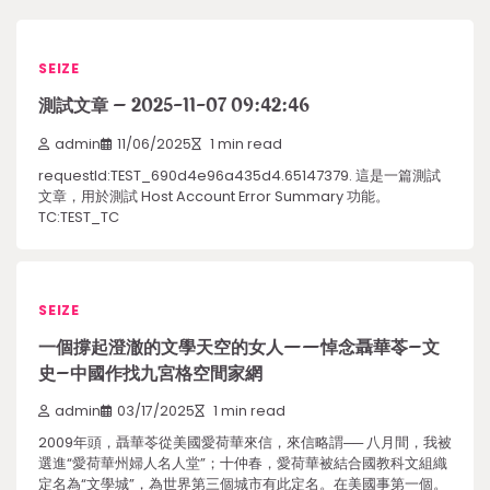
SEIZE
測試文章 – 2025-11-07 09:42:46
admin
11/06/2025
1 min read
requestId:TEST_690d4e96a435d4.65147379. 這是一篇測試
文章，用於測試 Host Account Error Summary 功能。
TC:TEST_TC
SEIZE
一個撐起澄澈的文學天空的女人——悼念聶華苓–文
史–中國作找九宮格空間家網
admin
03/17/2025
1 min read
2009年頭，聶華苓從美國愛荷華來信，來信略謂── 八月間，我被
選進“愛荷華州婦人名人堂”；十仲春，愛荷華被結合國教科文組織
定名為“文學城”，為世界第三個城市有此定名。在美國事第一個。