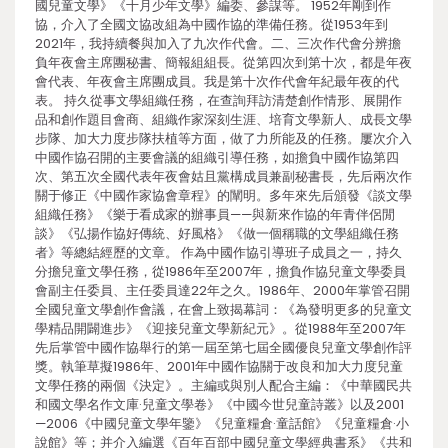
國兒童文學》《十月少年文學》編委、參謀等。 1952年剛到作
協，介入了全國文協改組為中國作協的準備任務。從1953年到
2021年，我持續餐與加入了九次作代會。二、三次作代會分辨擔
負年夜會主席團秘書、簡報組組長。從第四次到第十次，都是年夜
會代表、年夜會主席團成員。我是第十次作代會年紀最年夜的代
表。 持久從事文學組織任務，在查詢拜訪清楚創作情形、展開作
品和創作題目會商、組織作家深刻生涯、培育文學新人、成長文學
步隊、加大力度步隊扶植等方面，做了力所能及的任務。屢次介入
中國作協召開的主要會議的組織引導任務，如擔負中國作協第四
次、第五次全國代表年夜會姑且黨構成員兼副秘書長，先后兩次作
關于修正《中國作家協會章程》的闡明。多年來先后頒發《談文學
組織任務》《樂于看成家的辦事員——與新來作協的年青伴侶閒
談》《弘揚作協好傳統、好風格》《做一個稱職的文學組織任務
者》等總結經歷的文章。 作為中國作協引導班子成員之一，持久
分擔兒童文學任務，從1986年至2007年，擔負作協兒童文學委員
會副主任委員、主任委員達22年之久。1986年、2000年掌管召開
全國兒童文學創作會議，在會上致揭幕詞：《為發明更多的兒童文
學精品開闢進步》《迎接兒童文學新紀元》。從1988年至2007年
先后掌管中國作協舉行的第一屆至第七屆全國優良兒童文學創作評
獎。執筆草擬1986年、2001年中國作協關于改良和加大力度兒童
文學任務的兩個《決定》。主編或與別人配合主編：《中華國民共
和國文學名作文庫·兒童文學卷》《中國今世兒童詩叢》以及2001
—2006《中國兒童文學年鑒》《兒童糧倉·童話館》《兒童糧倉·小
說館》等；并介入編選《百年百部中國兒童文學經典書系》《共和