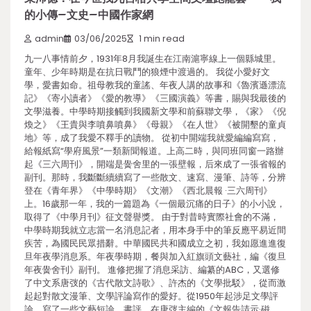
的小傳–文史–中國作家網
admin
03/06/2025
1 min read
九一八事情前夕，1931年8月我誕生在江南滬寧線上一個縣城里。
童年、少年時期是在抗日戰鬥的狼煙中渡過的。 我從小愛好文
學，愛書如命。祖母教我的童謠、年夜人講的故事和《魯濱遜漂流
記》《寄小讀者》《愛的教導》《三國演義》等書，賜與我最後的
文學滋養。中學時期接觸到我國新文學和前蘇聯文學，《家》《倪
煥之》《王貴與李噴鼻噴鼻》《母親》《在人世》《被開墾的童貞
地》等，成了我愛不釋手的讀物。 從初中開端我就愛編編寫寫，
給報紙寫“學府風景”一類新聞報道。上高二時，與同班同窗一路辦
起《三六周刊》，開端是黌舍里的一張壁報，后來成了一張省報的
副刊。那時，我斷斷續續寫了一些散文、速寫、漫筆、詩等，分辨
登在《青年界》《中學時期》《文潮》《西北晨報 ·三六周刊》
上。16歲那一年，我的一篇題為《一個最沉痛的日子》的小小說，
取得了《中學月刊》征文聲譽獎。 由于對昔時實際社會的不滿，
中學時期我就立志當一名消息記者，用本身手中的筆反應平易近間
疾苦，為國民民眾措辭。中華國民共和國成立之初，我如愿進進復
旦年夜學消息系。年夜學時期，餐與加入紅旗頭文藝社，編《復旦
年夜黌舍刊》副刊。 進修把握了消息采訪、編纂的ABC，又選修
了中文系唐弢的《古代散文詩歌》、許杰的《文學批駁》，從而激
起起對散文漫筆、文學評論寫作的愛好。從1950年起涉足文學評
論，寫了一些文藝短論、書評，在唐弢主編的《文報告請示·磁