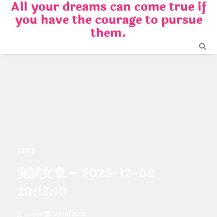
All your dreams can come true if
Skip
you have the courage to pursue
to
content
them.
SEIZE
測試文章 – 2025-12-08
20:13:10
admin
12/08/2025