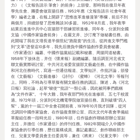
力》（《文報告請示·筆會》的前身）上頒發。那時我在復旦年夜
學先生會、團委會做宣揚任務，1952年應《文報告請示·社會年夜
學》編者之邀，在報上開辟了“思惟改革進修漫筆”專欄，前后不到
兩個月，持續頒發了思惟雜談30多篇。 1952年8月底，我年夜學
結業后進進中共中心宣揚部干部練習班進修。同年冬，分派到全國
文協（中國作家協會前身），在嚴文井、沙汀麾下做秘書任務。由
此開端了我在文壇長達半個世紀“跑龍套”的生活。從跨進文學門檻
到“文革”迸發這10多年，我先后擔負中國作協創作委員會秘書、
《作家通信》編纂、中國作協黨組記載和秘書、周揚同道秘書。
1958年下放休息，并任《懷來報》副總編纂。隨后調至河北省文
聯文藝實際研討室、中共河北省委宣揚部文藝處任務。在中國作協
和河北任務時代，寫過一些通信報道、文學短評、作批評論，頒發
在《文藝報》《文藝進修》《詩刊》《蜜蜂》《河北文學》等報刊
上。同時，不時為引導草擬有關文藝任務的講話、陳述，為《河北
日報》寫社論，起草“唆使”“批語”一類公函，因此被同事們戲稱
為“文件作家”。 十年大難，我年夜部門時光在進修班、五七干校渡
過。1972年頭，分派到河北機電學院做宣揚任務。直到破壞“四人
幫”，黨的十一屆三中全會召開前夜，1978年10月我才回隊，從河
北調回中國作家協會。在作協復查辦公室、四次文代年夜會準備組
草擬組任務一段時光后，1980年頭，任作協創作聯絡部辦公室副
主任，并擔任《作家通信》的停刊任務。1982年開端介入中國作
家協會的引導任務，歷任黨構成員、書記處書記、創作聯絡部主
任、兒童文學委員會主任委員等，兼任《將來》《兒童文學》《中