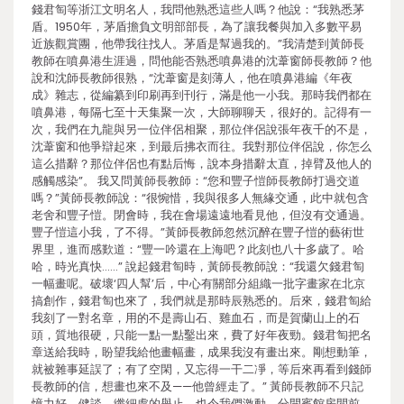
錢君匋等浙江文明名人，我問他熟悉這些人嗎？他說：“我熟悉茅
盾。1950年，茅盾擔負文明部部長，為了讓我餐與加入多數平易
近族觀賞團，他帶我往找人。茅盾是幫過我的。”我清楚到黃師長
教師在噴鼻港生涯過，問他能否熟悉噴鼻港的沈葦窗師長教師？他
說和沈師長教師很熟，“沈葦窗是刻薄人，他在噴鼻港編《年夜
成》雜志，從編纂到印刷再到刊行，滿是他一小我。那時我們都在
噴鼻港，每隔七至十天集聚一次，大師聊聊天，很好的。記得有一
次，我們在九龍與另一位伴侶相聚，那位伴侶說張年夜千的不是，
沈葦窗和他爭辯起來，到最后拂衣而往。我對那位伴侶說，你怎么
這么措辭？那位伴侶也有點后悔，說本身措辭太直，掉臂及他人的
感觸感染”。 我又問黃師長教師：“您和豐子愷師長教師打過交道
嗎？”黃師長教師說：“很惋惜，我與很多人無緣交通，此中就包含
老舍和豐子愷。閉會時，我在會場遠遠地看見他，但沒有交通過。
豐子愷這小我，了不得。”黃師長教師忽然沉醉在豐子愷的藝術世
界里，進而感歎道：“豐一吟還在上海吧？此刻也八十多歲了。哈
哈，時光真快……” 說起錢君匋時，黃師長教師說：“我還欠錢君匋
一幅畫呢。破壞‘四人幫’后，中心有關部分組織一批字畫家在北京
搞創作，錢君匋也來了，我們就是那時辰熟悉的。后來，錢君匋給
我刻了一對名章，用的不是壽山石、雞血石，而是賀蘭山上的石
頭，質地很硬，只能一點一點鑿出來，費了好年夜勁。錢君匋把名
章送給我時，盼望我給他畫幅畫，成果我沒有畫出來。剛想動筆，
就被雜事延誤了；有了空閑，又忘得一干二凈，等后來再看到錢師
長教師的信，想畫也來不及——他曾經走了。” 黃師長教師不只記
憶力好、健談，纖細處的舉止，也令我們激動。分開賓館房間前，