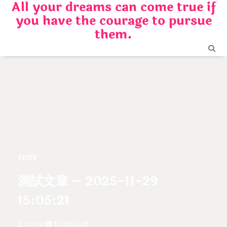
All your dreams can come true if
Skip
you have the courage to pursue
to
content
them.
SEIZE
測試文章 – 2025-11-29
15:05:21
admin
11/29/2025