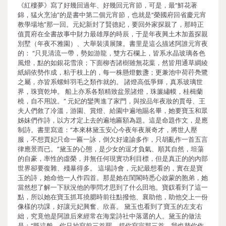
《紅樓夢》寫了好幾回過年、好幾回元宵節，可是，最“鮮花著
錦，猛火烹油”的是書中第二個元宵節，也就是“榮國府回省慶元宵
教學場地”那一回。元妃新封了賢德妃，要回外家探親了，那時正
值賈府在全書故事中財力最雄厚的時辰，于是年夜興土木加蓋探親
別墅（年夜不雅園）、大舉裝潢展陳。書里是這么描述阿誰元宵夜
的： “只見清流一帶，勢如游龍，雙方石欄上，皆系水晶玻璃各色
風燈，點的如銀花雪浪；下面柳杏諸樹雖無花葉，然皆用通草綢綾
紙絹依勢作成，粘于枝上的，每一株懸燈數盞；更兼池中荷荇鳧鷺
之屬，亦皆系螺蚌羽毛之類作就的。 諸燈高低爭輝，真系玻璃世
界，珠寶乾坤。 船上亦系各類精致盆景諸燈，珠簾繡幙，桂楫蘭
橈，自不用說。” 元妃的鑾輿進了家門，與按品年夜妝的賈母、王
夫人們敘了冷溫，游園、賞燈、給園中遍地賜名畢，她要寶玉和眾
姊妹們作詩，以方才定上去的遍地匾額為題。這是命題作文，是應
制詩。書里寫道：“本來林黛玉安心今夜年夜展奇才，將世人壓
服，不想賈妃只命一匾一詠，倒欠好違諭多作，只胡亂作一首五言
律應景而已。”黛玉的心態，是少女的逞才負氣、順其自然，坦蕩
的自豪，率性的虛榮，并無任何現實功利目標，但是真正的的內部
世界卻要復雜、殘暴得多。 這場詩會，元妃最想看的，實在是寶
玉的詩，她命他一人作四首。那是她在閨閣時悉心啟蒙的胞弟，她
當然想了解一下狀況他的學問才思到了什么田地。寶釵看到了這一
點，所以她在寶玉抓耳撓腮時前往點撥他、襄助他，助他交上一份
像樣的功課，好讓元妃興奮、欣喜。 黛玉也看到了寶玉的左支右
絀，究竟他是阿誰后來經常在海棠詩社中落選的人。黛玉的做法
是：“既這般，你只抄寫前三首罷。趕你寫完那三首，我也替你作