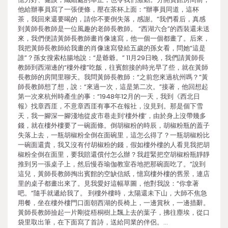
他給辦事員寫了一張便條，壓在茶杯上面：“辦事員同道，這杯
茶，我回來還要喝的，請你不要倒失落，感謝。”我們看后，真感
到黃師長教師是一位風趣的老師長教師。 “西湖六合”的西裝還未送
來，我們便請黃師長教師畫肖像速寫，他一個一個都畫了。后來，
我把黃師長教師給我畫的肖像速寫發給五歲的孫女看，問她“這是
誰”？孫女搜索枯腸地說：“是爺爺。” 11月29日晚，我們請黃師長
教師到西湖邊的“樓外樓”吃飯，往賓館接的時光早了些，就在黃師
長教師的房間里聊天。我問黃師長教師：“之前您來過杭州嗎？”黃
師長教師想了想，說：“來過一次，這是第二次。”接著，他回想起
第一次來杭州時產生的事：“1948年12月的一天，我到《西北日
報》找章西厓，不意章西厓有事不在報社，沒見到。那是個下雪
天，我一腳深一腳淺地從皮市巷走到‘樓外樓’，由於身上沒帶幾多
錢，就在樓外樓要了一碗面條。倒胡椒粉的時辰，胡椒粉瓶的蓋子
失落上去，一瓶胡椒粉全倒在面碗里，這怎么得了？一瓶胡椒粉比
一碗面還貴，我又沒有付胡椒粉的錢，假如樓外樓的人看見我把胡
椒粉全倒在面里，要我賠還償付怎么辦？我趕緊把空胡椒粉瓶靜靜
推到另一張桌子上，然后慢吞瑜伽教室吞地把那碗面吃了。”說到
這兒，黃師長教師掏出賓館的空缺信紙，憶寫樓外樓的舊景，連店
里的桌子都畫出來了。見我愛好這幅草圖，他對我說：“你拿著
吧。”隨手就遞給我了。 到樓外樓時，太陽還未下山，大師不焦急
用餐，坐在樓外樓門口面朝西湖的長椅上，一邊賞秋，一邊措辭。
黃師長教師撿起一片剛從梧桐樹上飄上去的葉子，拂往塵埃，從口
袋里取出筆，在下面寫了首詩，送給同業的伴侶。…