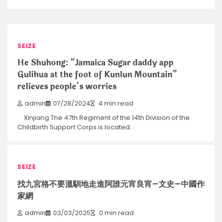
SEIZE
He Shuhong: “Jamaica Sugar daddy app
Gulihua at the foot of Kunlun Mountain”
relieves people’s worries
admin
07/28/2024
4 min read
Xinjiang The 47th Regiment of the 14th Division of the
Childbirth Support Corps is located…
SEIZE
找九宮格不要溫馴地走進阿誰元宵良宵–文史–中國作
家網
admin
03/03/2025
0 min read