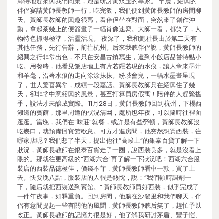
海特地趕來與我們同業，她是研討黃永玉的專家。 早晨，紹興的
伴侶宴請黃師長教師一行，吃完飯，我們便到黃師長教師的房間聊
天。黃師長教師的興趣很高，看伴侶坐在對面，突然來了創作沖
動，拿起茶幾上的便簽畫了一幅肖像速寫。大師一看，都笑了，人
物特色抓得極準，活靈活現。 夜深了，我和鮑社長由於第二天有
其他任務，先行告辭，前往杭州。后來我聽伴侶說，黃師長教師的
紹興之行非常出色，不只在安昌古鎮寫生，還到小飯店品嘗特點小
吃。用餐時，他看見飯店墻上有片若隱若現的水痕，讓人拿來墨汁
和羊毫，沿著水痕的走向涂涂抹抹。紛歧會兒，一幅水墨畫呈現
了，世人驚喜異常，成績一段嘉話。黃師長教師只在紹興住了幾
天，卻非常中意紹興的風景，甚至打算買房假寓！陪伴的人趕緊搖
手，設法才未釀成實際。 11月28日，黃師長教師回到杭州，下榻西
湖邊的賓館，那里周遭的狀況清幽，處所也年夜，可以隨時往裡面
逛逛。當晚，我們在“味莊”就餐，或許是有些勞頓，黃師長教師沒
吃幾口，就預備回賓館歇息。可方才進房間，他突然想買西裝，往
哪家店呢？我們想了半天，提出他往“高峻上”的銀泰百貨了解一下
狀況，黃師長教師在銀泰百貨走了一圈，說西裝良多，就是沒看上
眼的。那就往更高級的“西湖六合”再了解一下狀況吧！西湖六合服
裝店的西裝品德極佳，價錢不菲，黃師長教師看中一款，買了上
去。快要晚八點，服裝店的人很是熱忱，說：“我們頓時調劑一
下，隨后就把西裝送到賓館。” 黃師長教師買好西裝，似乎完成了
一件年夜事，如釋重負。回到房間，他躺在沙發里和我們聊天，伴
侶有意間提起一些有關他的風聞，黃師長教師聽后笑了，趕忙予以
改正。黃師長教師的記憶力很是好，他了解我研討茅盾、豐子愷、