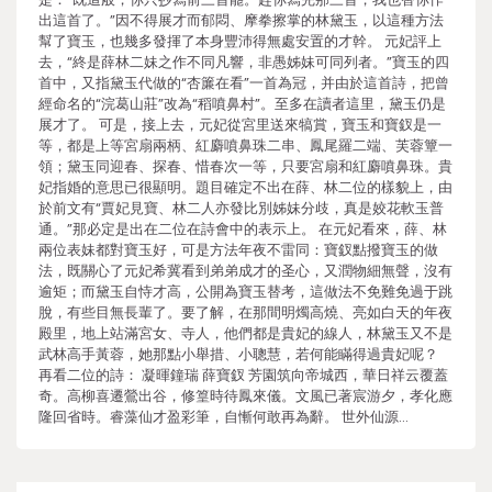
出這首了。”因不得展才而郁悶、摩拳擦掌的林黛玉，以這種方法
幫了寶玉，也幾多發揮了本身豐沛得無處安置的才幹。 元妃評上
去，“終是薛林二妹之作不同凡響，非愚姊妹可同列者。”寶玉的四
首中，又指黛玉代做的“杏簾在看”一首為冠，并由於這首詩，把曾
經命名的“浣葛山莊”改為“稻噴鼻村”。至多在讀者這里，黛玉仍是
展才了。 可是，接上去，元妃從宮里送來犒賞，寶玉和寶釵是一
等，都是上等宮扇兩柄、紅麝噴鼻珠二串、鳳尾羅二端、芙蓉簟一
領；黛玉同迎春、探春、惜春次一等，只要宮扇和紅麝噴鼻珠。貴
妃指婚的意思已很顯明。題目確定不出在薛、林二位的樣貌上，由
於前文有“賈妃見寶、林二人亦發比別姊妹分歧，真是姣花軟玉普
通。”那必定是出在二位在詩會中的表示上。 在元妃看來，薛、林
兩位表妹都對寶玉好，可是方法年夜不雷同：寶釵點撥寶玉的做
法，既關心了元妃希冀看到弟弟成才的圣心，又潤物細無聲，沒有
逾矩；而黛玉自恃才高，公開為寶玉替考，這做法不免難免過于跳
脫，有些目無長輩了。要了解，在那間明燭高燒、亮如白天的年夜
殿里，地上站滿宮女、寺人，他們都是貴妃的線人，林黛玉又不是
武林高手黃蓉，她那點小舉措、小聰慧，若何能瞞得過貴妃呢？
再看二位的詩： 凝暉鐘瑞 薛寶釵 芳園筑向帝城西，華日祥云覆蓋
奇。高柳喜遷鶯出谷，修篁時待鳳來儀。文風已著宸游夕，孝化應
隆回省時。睿藻仙才盈彩筆，自慚何敢再為辭。 世外仙源…