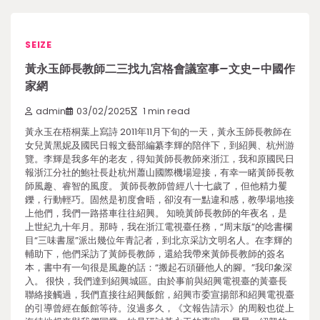
SEIZE
黃永玉師長教師二三找九宮格會議室事–文史–中國作
家網
admin
03/02/2025
1 min read
黃永玉在梧桐葉上寫詩 2011年11月下旬的一天，黃永玉師長教師在
女兒黃黑妮及國民日報文藝部編纂李輝的陪伴下，到紹興、杭州游
覽。李輝是我多年的老友，得知黃師長教師來浙江，我和原國民日
報浙江分社的鮑社長赴杭州蕭山國際機場迎接，有幸一睹黃師長教
師風趣、睿智的風度。 黃師長教師曾經八十七歲了，但他精力矍
鑠，行動輕巧。固然是初度會晤，卻沒有一點違和感，教學場地接
上他們，我們一路搭車往往紹興。 知曉黃師長教師的年夜名，是
上世紀九十年月。那時，我在浙江電視臺任務，“周末版”的唸書欄
目“三味書屋”派出幾位年青記者，到北京采訪文明名人。在李輝的
輔助下，他們采訪了黃師長教師，還給我帶來黃師長教師的簽名
本，書中有一句很是風趣的話：“搬起石頭砸他人的腳。”我印象深
入。 很快，我們達到紹興城區。由於事前與紹興電視臺的黃臺長
聯絡接觸過，我們直接往紹興飯館，紹興市委宣揚部和紹興電視臺
的引導曾經在飯館等待。沒過多久，《文報告請示》的周毅也從上