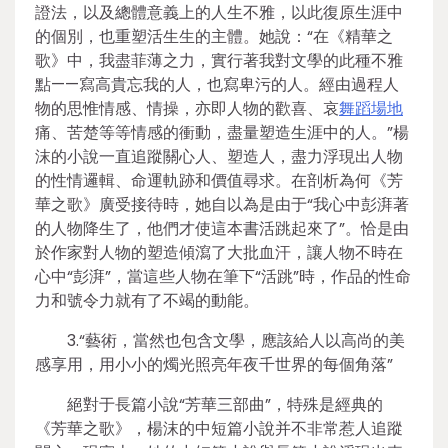
證法，以及總體意義上的人生不雅，以此復原生涯中
的個別，也重塑活生生的主體。她說：“在《精華之
歌》中，我盡菲薄之力，實行著我對文學的此種不雅
點——寫高貴忘我的人，也寫卑污的人。經由過程人
物的思惟情感、情操，亦即人物的歡喜、哀
舞蹈場地
痛、苦楚等等情感的衝動，盡量塑造生涯中的人。”楊
沫的小說一直追蹤關心人、塑造人，盡力浮現出人物
的性情邏輯、命運軌跡和價值尋求。在剖析為何《芳
華之歌》廣受接待時，她自以為是由于“我心中彭湃著
的人物降生了，他們才使這本書活跳起來了”。恰是由
於作家對人物的塑造傾瀉了大批血汗，讓人物不時在
心中“彭湃”，當這些人物在筆下“活跳”時，作品的性命
力和號令力就有了不竭的動能。
3.“藝術，當然也包含文學，應該給人以高尚的美
感享用，用小小的燭光照亮年夜千世界的每個角落”
絕對于長篇小說“芳華三部曲”，特殊是經典的
《芳華之歌》，楊沫的中短篇小說并不非常惹人追蹤