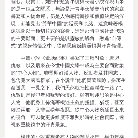
關心。現實上，她的中短篇小說與長篇小說浮現出來
的是一種互文關系，無論是汗青年夜變更時代的家庭
書寫和人物命運，仍是人物感情轉換和價值決定的浮
現，都能見出“芳華中國”的延長和余緒。這意味著楊
沫試圖以一種切片式的察看，進進那時中國社會狀態
的主要斷面，更主要的是以靈敏的觸角，融進“自傳
式”的親身體悟之中，從頭思慮感情邏輯與汗青倫理。
中篇小說《葦塘紀事》書寫了三種對象：聯盟、
仇敵，以及后來在今世中國文學中成為主要會商對象
的“中心人物”。聯盟即好漢人物、反動者及其同志，
包含寬大國民群眾，在小說里“他們冒著風險，拼著生
命送我，一見之下，我們天然就把性命聯在一路了”。
仇敵則是侵犯者和叛變的漢奸。頗有興趣思的是中心
人物，他們身上佈滿著機遇主義的扭捏、猶疑，甚至
腳踏兩船，又非巨猾年夜惡。從中心人物所延長出來
的視角，可以從更多維度不雅照那時的社會實際，透
視多重棱鏡中的汗青景象。
楊沫的小說重視考核人物的關系收集，從中建構