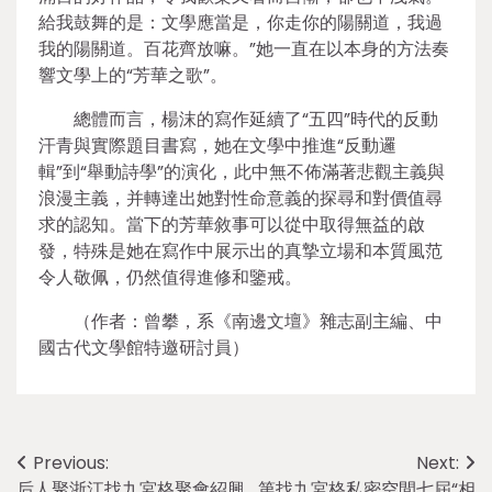
給我鼓舞的是：文學應當是，你走你的陽關道，我過
我的陽關道。百花齊放嘛。”她一直在以本身的方法奏
響文學上的“芳華之歌”。
總體而言，楊沫的寫作延續了“五四”時代的反動
汗青與實際題目書寫，她在文學中推進“反動邏
輯”到“舉動詩學”的演化，此中無不佈滿著悲觀主義與
浪漫主義，并轉達出她對性命意義的探尋和對價值尋
求的認知。當下的芳華敘事可以從中取得無益的啟
發，特殊是她在寫作中展示出的真摯立場和本質風范
令人敬佩，仍然值得進修和鑒戒。
（作者：曾攀，系《南邊文壇》雜志副主編、中
國古代文學館特邀研討員）
Post
Previous:
Next:
后人聚浙江找九宮格聚會紹興
第找九宮格私密空間七屆“相