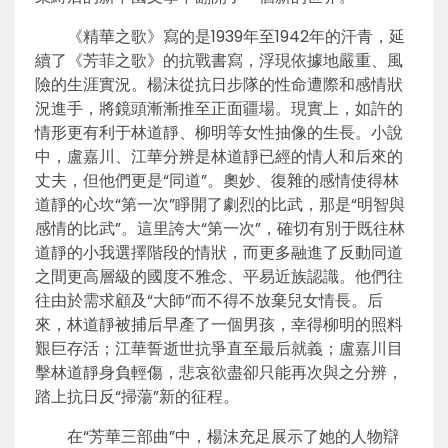
《精華之歌》寫的是1939年至1942年的汗青，延
續了《芳菲之歌》的抗戰書寫，浮現依據地嚴重、風
險的生涯實況。楊沫從抗日步隊的性命遭際和感情狀
況進手，將鏡頭漸漸推至正面疆場。現實上，如許的
情形更有利于林道靜、柳明等女性抽像的生長。小說
中，盧嘉川、江華分辨是林道靜已經的情人和后來的
丈夫，但他們更是“同道”。奧妙、復雜的感情使得林
道靜的心坎“第一次”睜開了劇烈的比武，那是“明智與
感情的比武”。這里誇大“第一次”，確切有別于既往林
道靜的小我選擇階段的情狀，而更多融進了反動同道
之間更高層級的國度不雅念、平易近族認識。他們往
往由於需求顧及“大師”而不得不放棄兒女情長。后
來，林道靜被捕后早產了一個男孩，幸得柳明的照料
艱巨存活；江華誓逝世抗爭直至最后就義；盧嘉川目
擊林道靜身負輕傷，悲哀欲盡卻只能再次與之分辨，
踏上抗日反“掃蕩”新的征程。
在“芳華三部曲”中，楊沫充足展示了她的人物辯