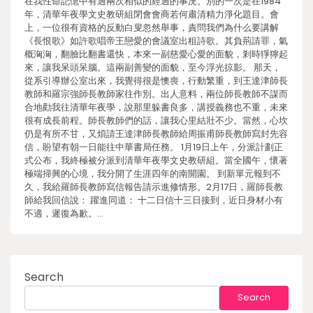
在我性命記憶中有過兩次相似的經過的事況。別的一次是在1984
年，清華年夜學文史教研組閉會會商若何肅清精力淨化題目。會
上，一位很有資格的反動白叟忽然舉事，責問我們為什么要講解
《長恨歌》如許歌唱帝王戀愛的會議室出租詩歌。其負荊請罪，氣
概洶洶，翻臉比翻書還快，本來一副慈愛心愛的面貌，剎時猙獰起
來，讓我呆頭呆腦。這兩副善變的面貌，至今浮光掠影。 那天，
從系引導辦公室出來，我覺得很是懊喪，行動繁重，到王達津師長
教師和羅宗強師長教師家往作別。出人意料，兩位師長教師不謀而
合地勸我往清華年夜學，說那里躲書良多，講授義務也不重，未來
很有成長前程。師長教師們的話，讓我心里結壯不少。當然，心坎
仍是有所不甘，又煩請王達津師長教師給周振甫師長教師寫封先容
信，盼望有朝一日能往中華書局任務。 1月19日上午，分派計劃正
式公布，我終極被分派到清華年夜學文史教研組。當全國午，懷著
極端掃興的心境，我分開了生涯四年的南開園。 到新單元報到不
久，我給羅師長教師寫信報告請示進修情形。2月17日，羅師長教
師給我回信說： 躍進同道： 十二日信十三日接到，近日身材小有
不適，遲復為歉。…
Search
Search