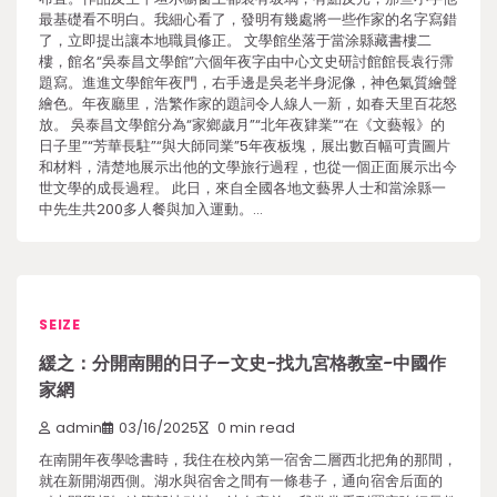
最基礎看不明白。我細心看了，發明有幾處將一些作家的名字寫錯
了，立即提出讓本地職員修正。 文學館坐落于當涂縣藏書樓二
樓，館名“吳泰昌文學館”六個年夜字由中心文史研討館館長袁行霈
題寫。進進文學館年夜門，右手邊是吳老半身泥像，神色氣質繪聲
繪色。年夜廳里，浩繁作家的題詞令人線人一新，如春天里百花怒
放。 吳泰昌文學館分為“家鄉歲月”“北年夜肄業”“在《文藝報》的
日子里”“芳華長駐”“與大師同業”5年夜板塊，展出數百幅可貴圖片
和材料，清楚地展示出他的文學旅行過程，也從一個正面展示出今
世文學的成長過程。 此日，來自全國各地文藝界人士和當涂縣一
中先生共200多人餐與加入運動。…
SEIZE
緩之：分開南開的日子–文史-找九宮格教室-中國作
家網
admin
03/16/2025
0 min read
在南開年夜學唸書時，我住在校內第一宿舍二層西北把角的那間，
就在新開湖西側。湖水與宿舍之間有一條巷子，通向宿舍后面的