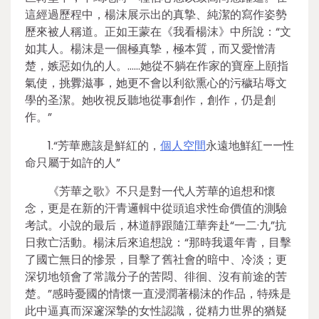
這經過歷程中，楊沫展示出的真摯、純潔的寫作姿勢
歷來被人稱道。正如王蒙在《我看楊沫》中所說：“文
如其人。楊沫是一個極真摯，極本質，而又愛憎清
楚，嫉惡如仇的人。……她從不躺在作家的寶座上頤指
氣使，挑釁滋事，她更不會以利欲熏心的污穢玷辱文
學的圣潔。她收視反聽地從事創作，創作，仍是創
作。”
1.“芳華應該是鮮紅的，
個人空間
永遠地鮮紅——性
命只屬于如許的人”
《芳華之歌》不只是對一代人芳華的追想和懷
念，更是在新的汗青邏輯中從頭追求性命價值的測驗
考試。小說的最后，林道靜跟隨江華奔赴“一二·九”抗
日救亡活動。楊沫后來追想說：“那時我還年青，目擊
了國亡無日的慘景，目擊了舊社會的暗中、冷淡；更
深切地領會了常識分子的苦悶、徘徊、沒有前途的苦
楚。”感時憂國的情懷一直浸潤著楊沫的作品，特殊是
此中逼真而深邃深摯的女性認識，從精力世界的猶疑