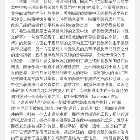
上，依靠于空間、姿勢、圖片和什物。固然早已從師晚輩的回想文
章中得知王瑤師長教師暮年與眾門生“神聊”的風度，但當看到古代
文學館保留的煙斗什教學物，看到攝影師鏡頭中王師長教師坐在自
家沙發上時而暢懷年夜笑，時而臉色凝重，時而垂頭尋思的面影。
此前只能經由過程文字想象的師生從游之樂，一會兒變得這般逼
真。魯迅在回想章太炎師長教師的文章中說，師長教師講解的《說
文解字》一句也不記得了，但師長教師的音容笑容還在今朝。《畫
傳》的意義一方面在于用簡明的文字勾畫王瑤師長教師的生平業績
與學思過程，另一方面是想向未受親炙的后輩學者及專門研究之外
的通俗讀者，直不雅浮現師長教師的音容笑容。 分歧于慣例的學
術留念，《畫傳》及文獻展為我們發明了和王瑤師長教師“晤對”的
機遇。圖像作為一種直不雅的理性資料，更不難喚起對于別人之逼
近的敏感。我們甚至能感到到畫中人的呼吸，這種“擾人的逼近”謝
絕被轉化為常識加以掌握。逼近的面龐中有無聲的扳談和傾聽，此
中包括著無法回避的直接性，需求注視、觸摸來獲得懂得。逼近意
味著“別人面龐之超出性的擾人在場”，這種相遇產生在一個奇特的
個別與另一個奇特個別之間。借用列維納斯（Levinas）的話
說，“逼近的詩意”意味著一切被看成對象或東西的物料，在“面
龐”的光照下披髮出溫情，向“我”逼近，繚繞著“我”： 那觸摸過物
件的手，那被一些人走過的處所，那些他們抓過的工具，那些碎片
所構成過場景，頓挫抑揚的聲響以及在此中被編織的語詞，說話中
那些老是能被感到的符號，那些字跡，廢墟，遺物……恰是由于覺
得了它們源于某個盡對他者，某些冰涼的、礦物資般的接觸才沒有
由于被褫奪了這些暖和的感到而凝結為一些信息。（轉引自劉文瑾