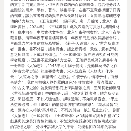
的文字部門充足睜開，但里面收錄的兩百多幅圖像，包含他分歧人
生階段的照片、手稿、著作、躲書等等，在書不宣意處撐開了汗青
的褶皺，讓后來者有能夠與年夜師長教師晤對，近間隔地感觸感染
他的精力魅力。 《王瑤畫傳》（陳平原、袁一丹編著，北京年夜
學出書社，2024年） 《王瑤畫傳》此次表露的可貴照片與圖像材
料，底本散存于中國古代文學館、北京年夜學檔案館、北京年夜學
藏書樓、清華年夜學藏書樓等機構，年夜部門是初次與讀者會晤，
里面隱含的汗青信息極為豐盛。《莊子·天道篇》云：“世之所貴道
者，書也。書不外語，語有貴也。語之所貴者，意也，意有所隨。
意之所隨者，不成以言傳也。”《王瑤畫傳》旨在經過視而可見的
學者風度，抵達書不宣意的精力世界。 王瑤師長教師的躲書中有
一冊劉邵《人物志》，1943年元月購于昆明，是他撰寫成名之作
《中古文學史論》的主要參考書。宋人阮逸為《人物志》作序
云：“人道為之原，而情者性之流也。性發于內，情導于外，而形
色隨之”，我們可根據人物外露的形色“不雅情索性，尋流照原”。
《中古文學史論》論及魏晉形而上學與清談之風，王師長教師徵引
《世說新語·賞譽篇》中的雋語，謂：“學之所益者淺，體之所安者
深。閑習禮度，不如式瞻儀形。諷味遺囑，不如親承音旨。”學之
所益未必淺，但《畫傳》的情勢確切有“式瞻儀形”、“親承音旨”之
效，讓有心人得以“察其所安，不雅其所由，以知居止之行”。 劉邵
《人物志》（王瑤躲書） 《王瑤畫傳》及“魏晉風采與五四精力”文
獻展與其說是汗青性的回想，不如說意在營建與汗青協商或抗衡
的“記憶之場”。分歧于訴諸文字的汗青，記憶黏附在詳細的事物