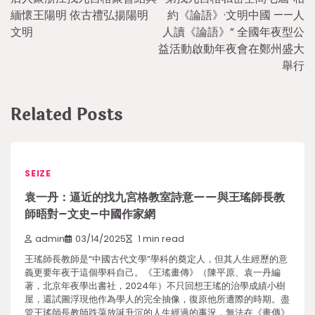
navigation
緬懷王陽明 依古禮弘揚陽明
約《論語》·文明中國 ——人
文明
人讀《論語》” 全國年夜型公
益活動啟動年夜會在鄭州盛大
舉行
Related Posts
SEIZE
袁一丹：逼近的找九宮格教室詩意——與王瑤師長教
師晤對–文史–中國作家網
admin
03/14/2025
1 min read
王瑤師長教師是“中國古代文學”學科的奠定人，但其人生經歷的意
義更要年夜于這個學科自己。《王瑤畫傳》（陳平原、袁一丹編
著，北京年夜學出書社，2024年）不只回想王瑤的治學成績小樹
屋，還試圖浮現他作為學人的完全抽像，復原他所遭際的時期。盡
管王瑤師長教師跌蕩放誕升沉的人生經過的事況，無法在《畫傳》