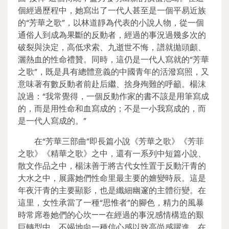
個經過歷程中，她寫出了一代人甚至是一個平易近族
的“芳華之歌”，以林道靜為代表的小說人物，從一個
通俗人到成為果斷的反動者，經過的事況過幾多次的
破裂與決定，高低求索、九逝世不悔，譜就拋頭顱、
灑熱血的性命禮贊。同時，這仍是一代人寫就的“芳華
之歌”，既是具有總體意義的中國青年的活潑寫照，又
意味著有數反動者前赴后繼、捨身殉難的呼籲。楊沫
說過：“我常覺得，一個反動作家的書不該是用筆寫成
的，而是用性命和血寫成的；不是一小我寫成的，而
是一代人寫成的。”
在“芳華三部曲”即長篇小說《芳華之歌》《芳菲
之歌》《精華之歌》之中，還有一系列中短篇小說、
散文作品之中，楊沫善于將古代女性置于反動汗青的
大水之中，展露她們性命里最主要的嬗變時辰。這是
年夜汗青的主要顯影，也是纖細幽邃的主體衍變。在
這里，女性承當了一種“思惟者”的腳色，精力的風暴
時常席卷她們的心坎——在經過的事況感情構造的艱
巨轉型中，不竭地向一種信心感以致高尚感躍進。在