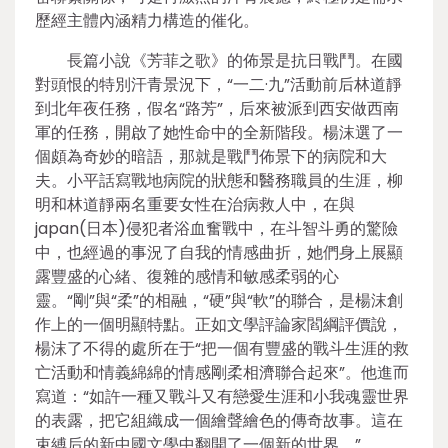
歷經主體內涵精力構造的催化。
長篇小說《芳菲之歌》的佈景是抗日戰鬥。在國
對頭恨的特別汗青景況下，“一二·九”活動前后林道靜
到北年夜任務，假名“路芳”，后來被派到西安做西南
軍的任務，開啟了她性命中的全新階段。楊沫選了一
個頗為奇妙的暗語，那就是戰鬥佈景下的病院和大
夫。小平話寫戰地病院的狀態和醫務職員的生涯，柳
明和林道靜兩名重要女性在治病救人中，在與
japan(日本)侵犯者浴血奮戰中，在斗智斗勇的驚險
中，也經過的事況了自我的情感曲折，她們身上展顯
露豐盛的心緒、復雜的感情和敏感柔弱的心
靈。“剛”與“柔”的相融，“硬”與“軟”的聯合，是楊沫創
作上的一個明顯特點。正如文學評論家閻綱評價說，
楊沫了不得的處所在于“把一個有豐盛的戰斗生涯的救
亡活動和情義綿綿的情感剛柔相濟聯合起來”。他進而
寫道：“如許一種又戰斗又有戀愛生涯和小我魂靈世界
的表露，把它組織成一個繪聲繪色的傳奇故事。這在
束縛后的新中國文學中翻開了一個新的世界。”