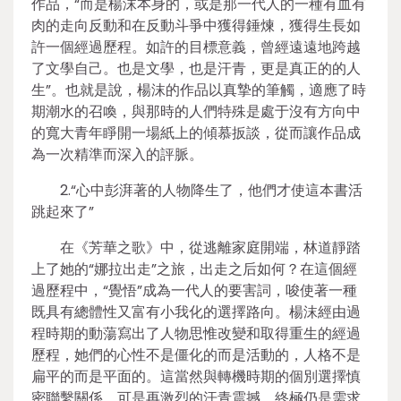
作品，“而是楊沫本身的，或是那一代人的一種有血有
肉的走向反動和在反動斗爭中獲得錘煉，獲得生長如
許一個經過歷程。如許的目標意義，曾經遠遠地跨越
了文學自己。也是文學，也是汗青，更是真正的的人
生”。也就是說，楊沫的作品以真摯的筆觸，適應了時
期潮水的召喚，與那時的人們特殊是處于沒有方向中
的寬大青年睜開一場紙上的傾慕扳談，從而讓作品成
為一次精準而深入的評脈。
2.“心中彭湃著的人物降生了，他們才使這本書活
跳起來了”
在《芳華之歌》中，從逃離家庭開端，林道靜踏
上了她的“娜拉出走”之旅，出走之后如何？在這個經
過歷程中，“覺悟”成為一代人的要害詞，唆使著一種
既具有總體性又富有小我化的選擇路向。楊沫經由過
程時期的動蕩寫出了人物思惟改變和取得重生的經過
歷程，她們的心性不是僵化的而是活動的，人格不是
扁平的而是平面的。這當然與轉機時期的個別選擇慎
密聯繫關係，可是再激烈的汗青震撼，終極仍是需求