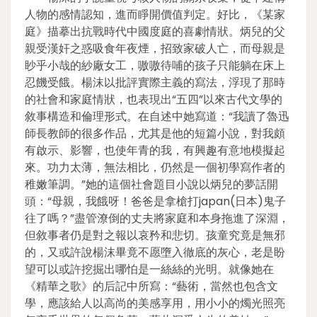
人物的感情認知，進而睜開價值判定。好比，《某家
庭》描摹出抗戰時代中國度庭的喜劇情狀。炳兒的父
親受漢奸之惑吸食年夜煙，招致家破人亡，而母親是
眇乎小哉的紗廠女工，嗷嗷待哺的孩子只能躺在床上
忍饑受餓。楊沫以批評實際主義的寫法，浮現了那時
的社會和家庭情狀，也表現出“五四”以來古代文學的
敘事構造和倫理形式。在自述中她寫道：“我讀了魯迅
師長教師的很多作品，尤其是他的短篇小說，對我頗
有啟示、影響，也使年青的我，有興趣有意地模擬起
來。功力太薄，無法相比，仍然是一個初學寫作者的
稚嫩筆調。”她的這個社會題目小說以炳兒的夢話開
頭：“母親，我餓呀！爸爸是拿槍打japan(日本)鬼子
往了嗎？”盡管潦倒的丈夫將家庭和本身拖進了深淵，
但敘事者仍是對之報以哀矜和悲切。孩童究竟是無邪
的，又或許說楊沫畢竟不愿墮入徹底的灰心，老是盼
望可以或許挖掘出哪怕是一絲絲的光明。就像她在
《精華之歌》的后記中所寫：“藝術，當然也包含文
學，應該給人以高尚的美感享用，用小小的燭光照亮