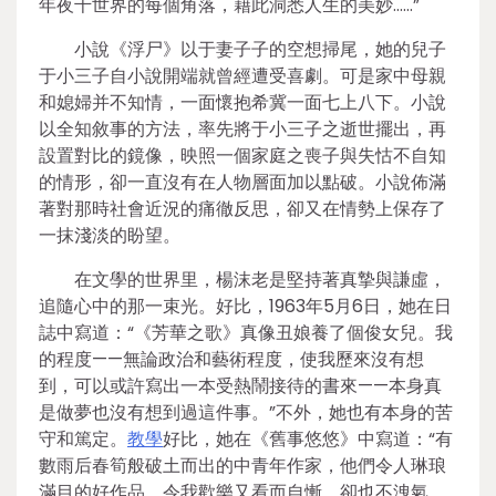
年夜千世界的每個角落，藉此洞悉人生的美妙……”
小說《浮尸》以于妻子子的空想掃尾，她的兒子
于小三子自小說開端就曾經遭受喜劇。可是家中母親
和媳婦并不知情，一面懷抱希冀一面七上八下。小說
以全知敘事的方法，率先將于小三子之逝世擺出，再
設置對比的鏡像，映照一個家庭之喪子與失怙不自知
的情形，卻一直沒有在人物層面加以點破。小說佈滿
著對那時社會近況的痛徹反思，卻又在情勢上保存了
一抹淺淡的盼望。
在文學的世界里，楊沫老是堅持著真摯與謙虛，
追隨心中的那一束光。好比，1963年5月6日，她在日
誌中寫道：“《芳華之歌》真像丑娘養了個俊女兒。我
的程度——無論政治和藝術程度，使我歷來沒有想
到，可以或許寫出一本受熱鬧接待的書來——本身真
是做夢也沒有想到過這件事。”不外，她也有本身的苦
守和篤定。
教學
好比，她在《舊事悠悠》中寫道：“有
數雨后春筍般破土而出的中青年作家，他們令人琳琅
滿目的好作品，令我歡樂又看而自慚，卻也不洩氣。