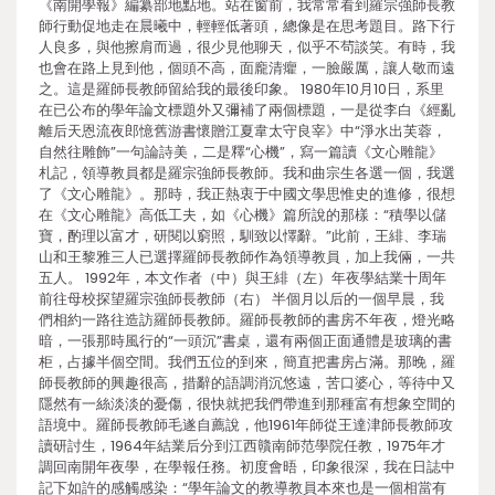
《南開學報》編纂部地點地。站在窗前，我常常看到羅宗強師長教
師行動促地走在晨曦中，輕輕低著頭，總像是在思考題目。路下行
人良多，與他擦肩而過，很少見他聊天，似乎不茍談笑。有時，我
也會在路上見到他，個頭不高，面龐清癯，一臉嚴厲，讓人敬而遠
之。這是羅師長教師留給我的最後印象。 1980年10月10日，系里
在已公布的學年論文標題外又彌補了兩個標題，一是從李白《經亂
離后天恩流夜郎憶舊游書懷贈江夏韋太守良宰》中“淨水出芙蓉，
自然往雕飾”一句論詩美，二是釋“心機”，寫一篇讀《文心雕龍》
札記，領導教員都是羅宗強師長教師。我和曲宗生各選一個，我選
了《文心雕龍》。那時，我正熱衷于中國文學思惟史的進修，很想
在《文心雕龍》高低工夫，如《心機》篇所說的那樣：“積學以儲
寶，酌理以富才，研閱以窮照，馴致以懌辭。”此前，王緋、李瑞
山和王黎雅三人已選擇羅師長教師作為領導教員，加上我倆，一共
五人。 1992年，本文作者（中）與王緋（左）年夜學結業十周年
前往母校探望羅宗強師長教師（右） 半個月以后的一個早晨，我
們相約一路往造訪羅師長教師。羅師長教師的書房不年夜，燈光略
暗，一張那時風行的“一頭沉”書桌，還有兩個正面通體是玻璃的書
柜，占據半個空間。我們五位的到來，簡直把書房占滿。那晚，羅
師長教師的興趣很高，措辭的語調消沉悠遠，苦口婆心，等待中又
隱然有一絲淡淡的憂傷，很快就把我們帶進到那種富有想象空間的
語境中。羅師長教師毛遂自薦說，他1961年師從王達津師長教師攻
讀研討生，1964年結業后分到江西贛南師范學院任教，1975年才
調回南開年夜學，在學報任務。初度會晤，印象很深，我在日誌中
記下如許的感觸感染：“學年論文的教導教員本來也是一個相當有