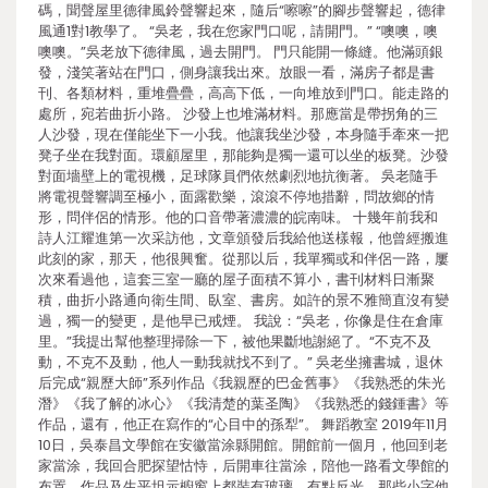
碼，聞聲屋里德律風鈴聲響起來，隨后“嚓嚓”的腳步聲響起，德律
風通1對1教學了。 “吳老，我在您家門口呢，請開門。” “噢噢，噢
噢噢。”吳老放下德律風，過去開門。 門只能開一條縫。他滿頭銀
發，淺笑著站在門口，側身讓我出來。放眼一看，滿房子都是書
刊、各類材料，重堆疊疊，高高下低，一向堆放到門口。能走路的
處所，宛若曲折小路。 沙發上也堆滿材料。那應當是帶拐角的三
人沙發，現在僅能坐下一小我。他讓我坐沙發，本身隨手牽來一把
凳子坐在我對面。環顧屋里，那能夠是獨一還可以坐的板凳。沙發
對面墻壁上的電視機，足球隊員們依然劇烈地抗衡著。 吳老隨手
將電視聲響調至極小，面露歡樂，滾滾不停地措辭，問故鄉的情
形，問伴侶的情形。他的口音帶著濃濃的皖南味。 十幾年前我和
詩人江耀進第一次采訪他，文章頒發后我給他送樣報，他曾經搬進
此刻的家，那天，他很興奮。從那以后，我單獨或和伴侶一路，屢
次來看過他，這套三室一廳的屋子面積不算小，書刊材料日漸聚
積，曲折小路通向衛生間、臥室、書房。如許的景不雅簡直沒有變
過，獨一的變更，是他早已戒煙。 我說：“吳老，你像是住在倉庫
里。”我提出幫他整理掃除一下，被他果斷地謝絕了。“不克不及
動，不克不及動，他人一動我就找不到了。” 吳老坐擁書城，退休
后完成“親歷大師”系列作品《我親歷的巴金舊事》《我熟悉的朱光
潛》《我了解的冰心》《我清楚的葉圣陶》《我熟悉的錢鍾書》等
作品，還有，他正在寫作的“心目中的孫犁”。 舞蹈教室 2019年11月
10日，吳泰昌文學館在安徽當涂縣開館。開館前一個月，他回到老
家當涂，我回合肥探望怙恃，后開車往當涂，陪他一路看文學館的
布置。作品及生平坦示櫥窗上都裝有玻璃，有點反光，那些小字他