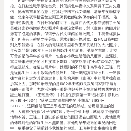
世，但是他的生平檔案尤其是記憶材料并沒有做過體系的彙集收
拾。在打點進職手續確當天，我便請北年夜中文系開具了三封先容
信，抱著嘗嘗看的心態，打算赴中國古代文學館、清華年夜學檔案
館、北京年夜學檔案館查閱王師長教師能夠保存的相干檔案。 沒
想到初戰告捷，在付丹寧的輔助下，起首在古代文學館發明了王師
長教師家眷捐贈的大批照片和主要論文手稿，對《畫傳》的圖片起
源有了必定的掌握。保留于古代文學館的這批照片、手稿曾經數位
化，但沒有正確的文字著錄，需求到館一探討竟。12月5日我初次
到文學館查檔，在館內的電腦體系里看到王師長教師的大批照片，
年夜部門是1980年月王師長教師赴各地閉會、講學的留影，比擬
可貴的是他早年的老照片，包含各小我生階段的尺度照、生涯照。
當這些未經收拾的照片接連不斷時，我突然感到“王瑤”這個名字變
得生疏起來。從這些照片中，我看到的不只是作為學者的王瑤，而
是從他生涯世界中散落的各類碎片。我一邊閱讀這些照片，一邊依
據本身的判定對其從頭定名，把能夠用到《畫傳》中的照片檔案號
抄寫上去。那時印象最深的是1982年王瑤師長教師回家鄉平遠拍
攝的一組照片，尤為活潑的一張是他啣著煙斗在道備村舊居村東頭
誕生地打棗。 《王瑤畫傳》中我擔任撰寫第一章“從村落中掙扎出
來（1914-1934）”落第二章“清華園中的‘小胡風’（1934-
1937）”，這兩個階段正是學者王瑤的坯胎期。借用趙儷生的說
法，人總有仍是個“坯子”的時辰，等一掛釉上彩，就籠罩了他的質
地和本質。王瑤二十歲以前的運動范圍基礎在山西境內，此地重商
的傳統對他的家庭生涯不無影響。在他對早年經過的事況的回想
中，更重視父子關系對小我性格的塑造。王瑤并非出生書噴鼻世