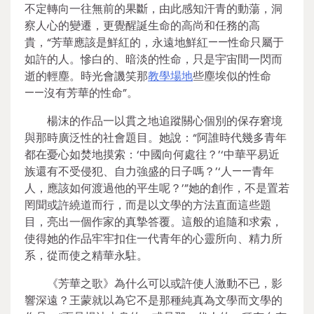
不定轉向一往無前的果斷，由此感知汗青的動蕩，洞
察人心的變遷，更覺醒誕生命的高尚和任務的高
貴，“芳華應該是鮮紅的，永遠地鮮紅——性命只屬于
如許的人。慘白的、暗淡的性命，只是宇宙間一閃而
逝的輕塵。時光會譏笑那
教學場地
些塵埃似的性命
——沒有芳華的性命”。
楊沫的作品一以貫之地追蹤關心個別的保存窘境
與那時廣泛性的社會題目。她說：“阿誰時代幾多青年
都在憂心如焚地摸索：‘中國向何處往？’‘中華平易近
族還有不受侵犯、自力強盛的日子嗎？’‘人——青年
人，應該如何渡過他的平生呢？’”她的創作，不是置若
罔聞或許繞道而行，而是以文學的方法直面這些題
目，亮出一個作家的真摯答覆。這般的追隨和求索，
使得她的作品牢牢扣住一代青年的心靈所向、精力所
系，從而使之精華永駐。
《芳華之歌》為什么可以或許使人激動不已，影
響深遠？王蒙就以為它不是那種純真為文學而文學的