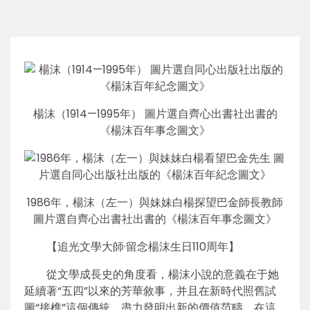
楊沫（1914—1995年） 圖片選自齊心出書社出書的
《楊沫百年事念圖文》
1986年，楊沫（左一）與妹妹白楊探望巴金師長教師
圖片選自齊心出書社出書的《楊沫百年事念圖文》
【追光文學大師·留念楊沫生日110周年】
從文學成長史的角度看，楊沫小說的意義在于她
延續著“五四”以來的芳華敘事，并且在新時代照舊試
圖“接榫”這個傳統，盡力發明出新的價值范疇。在這