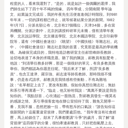
程度的人，看來我選對了。”是的，就是如許一個偶爾的選擇，我
們師生結下了四十年不竭的情緣。 四年學成，分開南開 學年論
文、結業論文完成后，我的年夜先生活便進進倒計時階段。到1981
年年末，一切的課程都已停止，就等候著結業分派的新聞。1982
年1月7日，分派名額公布，北京有27個職位，天津34個，多在當
局機關。分派計劃中，北京的講授科研單元未幾，僅有清華年夜
學、北京說話學院、北京播送學院、北京本國語學院、北京印刷學
院等，還有《中國社會迷信》《眺望》《中國扶植》等雜志社。此
中，《中國社會迷信》雜志社是我的首選，究竟那是最高的學術機
構。 為確保完成目的，我特地造訪教研室主任郝世峰師長教師，
迫切地表達了本身的求職意愿。聽了我的陳說，郝教員有點驚奇，
他說：“到清華任務多好啊，那是一個很好的單元，有良多教員推
舉你。我們都認為你愿意往呢。”我后來才了解，所謂“良多教
員”，包含王達津、羅宗強、郝志達等師長教師。那時我很不懂
事，仍是各式請求。郝教員見我情感有些衝動，不有為難地
說：“名單都定上去了，更改有點難。假如你真想往雜志社，無妨
和系引導再溝通一下。”臨走，他又吩咐我說：“萬萬不要說是我告
知你的。” 我點頷首，心坎涌起一股熱流，對郝教員發生一種莫名
的感謝之情。 系引導很客套地在辦公室招待了我，難免又開導一
番，見我不服，忽然把臉一拉，帶有怒斥的口氣說：“誰告知你這
個新聞的？這嚴重違背規律，我們要處罰他。” 我年青沒有社會經
歷，馬上給鎮住了。顛末了凡事都要講“斗爭”的歲月，我了解“違
背規律”這四個字的分量，很怕牽連郝教員，只好把怨氣壓上去。