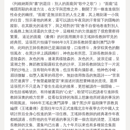
《列維納斯與“書”的題目：別人的面龐與“歌中之歌”》） “面龐”這
種隱而顯的表達方法，在文字與思惟之外，翻開了另一條進進個別
性命史的幽徑。“面龐”是無須前言的人生之書，其上雕刻著一小我
的往昔，預示著他的將來，還可以讀出年夜寫的汗青留下的隱晦的
蹤影。在其眼光的逼視下，與之晤對的“我”會不自發地卷進對別人
在義務上無法清還的欠債之中，這種精力的欠債越想了償愈覺察得
繁重。 逼近的面龐 《畫傳》的封面用圖并非王瑤師長教師罕見的
經典照。這張照片拍攝于1986年3月王師長教師受邀到澳門訪學
時。此時的王師長教師已是滿頭銀發，口銜煙斗，身穿棕黃色的翻
領風衣，在黑沙岸上踽踽獨行，神色如有所思。王師長教師身后，
是陰森的、灰色的海，連著異樣陰森的、灰色的天。波浪迂緩，呈
退潮之勢，舞蹈教室顯露棕玄色的沙岸。王師長教師鵠立于一片泥
濘的沙地上，沒有朝向年夜海，也沒有看向攝影者。他神色冷峻，
眉頭微皺，似墮入孤單的尋思中。無妨借用魯迅的無題詩——“苦衷
浩茫連廣宇，于無聲處聽驚雷”來描述封面想要轉達的意境。選擇
這張照片不只是為了發生生疏化的後果，更想被讀作一個隱喻，一
段包括省略號的、有待被書寫的“心史”，盼望可以把讀者引進師長
教師深奧的精力世界，從看似安靜的海面上想象他所經過的事況的
時期風波。 1986年王瑤赴澳門講學，攝于黑沙岸 協助陳平原教員
編撰《王瑤畫傳》是我往年12月正式進職北京年夜學古代中國人文
研討所后全身心投進的第一項任務。王瑤師長教師的經典著作年夜
都精讀過，但對他的生平經過的事況只要一個含混的清楚。王瑤師
長教師的文集、選集均已出書，九十年月以來也有多種留念集面