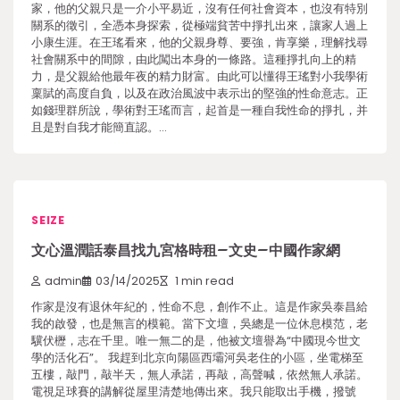
家，他的父親只是一介小平易近，沒有任何社會資本，也沒有特別
關系的徵引，全憑本身探索，從極端貧苦中掙扎出來，讓家人過上
小康生涯。在王瑤看來，他的父親身尊、要強，肯享樂，理解找尋
社會關系中的間隙，由此闖出本身的一條路。這種掙扎向上的精
力，是父親給他最年夜的精力財富。由此可以懂得王瑤對小我學術
稟賦的高度自負，以及在政治風波中表示出的堅強的性命意志。正
如錢理群所說，學術對王瑤而言，起首是一種自我性命的掙扎，并
且是對自我才能簡直認。…
SEIZE
文心溫潤話泰昌找九宮格時租–文史–中國作家網
admin
03/14/2025
1 min read
作家是沒有退休年紀的，性命不息，創作不止。這是作家吳泰昌給
我的啟發，也是無言的模範。當下文壇，吳總是一位休息模范，老
驥伏櫪，志在千里。唯一無二的是，他被文壇譽為“中國現今世文
學的活化石”。 我趕到北京向陽區西壩河吳老住的小區，坐電梯至
五樓，敲門，敲半天，無人承諾，再敲，高聲喊，依然無人承諾。
電視足球賽的講解從屋里清楚地傳出來。我只能取出手機，撥號