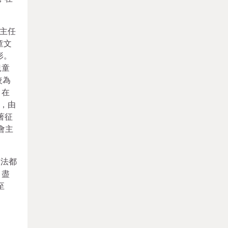
主任
童文
形。
兒童
較為
，在
，由
著征
會主
設法都
，盡
至