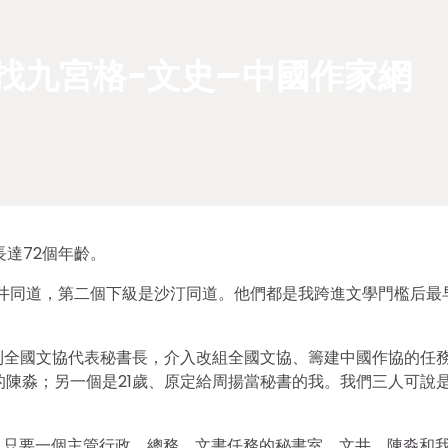
找九宮格-文史–中國作家網
達72個年齡。
文井同道，第二個下級是沙汀同道。他們都是我跨進文學門檻后最
調到全國文協代表秘書長，介入改組全國文協、籌建中國作協的任
的陳淼；另一個是21歲、原定給周揚當秘書的我。我們三人可說
，只要一個主管行政、總務、文書任務的秘書室。文井、陳淼和