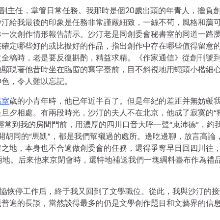
負副主任，掌管日常任務。我那時是個20歲出頭的年青人，擔負
沙汀給我最後的印象是任務非常謹嚴細致，一絲不茍，風格和藹
作一次創作情形報告請示。沙汀老是同創委會秘書室的同道一路
該確定哪些好的或比擬好的作品，指出創作中存在哪些值得留意
全稿時，老是要反復斟酌，精益求精。《作家通信》從創刊號到第
地顯現著他昔時坐在臨窗的寫字臺前，目不斜視地用蠅頭小楷細
神色，令人難以忘記。
議室
歲的小青年時，他已年近半百了。但是年紀的差距并無妨礙
旦夕相處。有兩段時光，沙汀的夫人不在北京，他成了寂寞的“
經常到我的房間門前，用濃厚的四川口音大呼一聲“束沛德”，約
新開胡同的“馬凱”，都是我們幫襯過的處所。邊吃邊聊，放言高論
留之地，本身也不合適做創委會的任務，還得爭奪早日回四川往
處兩地。后來他來京閉會時，還特地補送我們一塊綢料臺布作為禮
作協恢停工作后，終于我又回到了文學職位。從此，我與沙汀的接
題普遍的長談，當然談得最多的仍是文學創作題目和文藝界的信