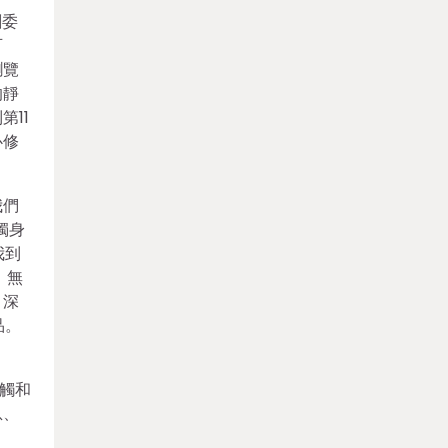
創委
可
瀏覽
的靜
11
心修
我們
獨身
我到
，無
，深
品。
觸和
息、