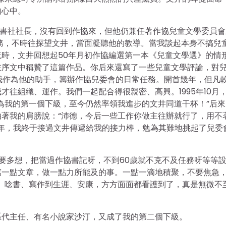
的心中。
出書社社長，沒有回到作協來，但他仍兼任著作協兒童文學委員會
務，不時往探望文井，當面凝聽他的教導。當我談起本身不搞兒
時，文井回想起50年月初作協編選第一本《兒童文學選》的情
在序文中稱贊了這篇作品。你后來還寫了一些兒童文學評論，對
，我作為他的助手，籌辦作協兒委會的日常任務。開首幾年，但凡
往組織、運作。我們一起配合得很親密、高興。1995年10月
為我的第一個下級，至今仍然率領我進步的文井同道干杯！”后來
著我的肩膀說：“沛德，今后一些工作你做主往辦就行了，用不
7年，我終于接過文井傳遞給我的接力棒，勉為其難地挑起了兒委
不要多想，把當過作協書記呀，不到60歲就不克不及任務呀等等
寫一點文章，做一點力所能及的事。一點一滴地積聚，不要焦急
、唸書、寫作到生涯、安康，方方面面都看護到了，真是無微不
系代主任、有名小說家沙汀，又成了我的第二個下級。