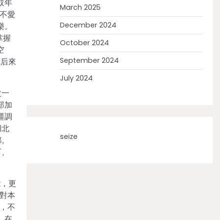
取年
March 2025
不愛
December 2024
樂。
掌握
October 2024
空
September 2024
我后來
July 2024
次一
部加
疆調
湖北
seize
都。
下、
能，更
對本
，不
，在