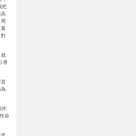
我把
興高
、周
夜看
，對
，就
引導
露昔
極為
寫作
性命
冊里