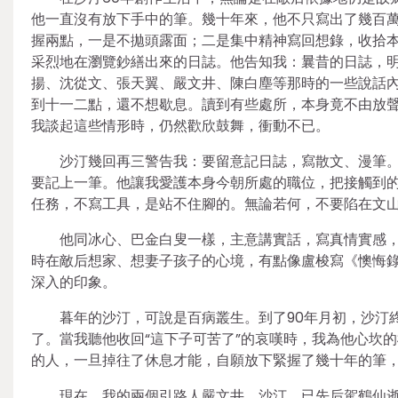
他一直沒有放下手中的筆。幾十年來，他不只寫出了幾百萬
握兩點，一是不拋頭露面；二是集中精神寫回想錄，收拾
采烈地在瀏覽鈔繕出來的日誌。他告知我：曩昔的日誌，
揚、沈從文、張天翼、嚴文井、陳白塵等那時的一些說話
到十一二點，還不想歇息。讀到有些處所，本身竟不由放
我談起這些情形時，仍然歡欣鼓舞，衝動不已。
沙汀幾回再三警告我：要留意記日誌，寫散文、漫筆
要記上一筆。他讓我愛護本身今朝所處的職位，把接觸到的
任務，不寫工具，是站不住腳的。無論若何，不要陷在文山
他同冰心、巴金白叟一樣，主意講實話，寫真情實感
時在敵后想家、想妻子孩子的心境，有點像盧梭寫《懊悔
深入的印象。
暮年的沙汀，可說是百病叢生。到了90年月初，沙汀
了。當我聽他收回“這下子可苦了”的哀嘆時，我為他心坎
的人，一旦掉往了休息才能，自願放下緊握了幾十年的筆
現在，我的兩個引路人嚴文井、沙汀，已先后駕鶴仙