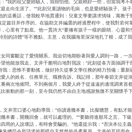
：“我的祖父愛經驗人，我很怕他。父親稍好一些，但當我考不
庭走向生涯了。”“此刻兒童讀物的毛病，也是愛經驗孩子。孩子
他的這番話，使我較早地貫通到：兒童文學要講求情味，寓教于
最后核定篇目并作序的。在協助文井編選的經過歷程中，使我對若何
，心里有了點底。他一貫誇大“要擁有孩子一樣的眼睛、心靈和
的特別的詩體”等不雅點、主意，在我腦海里深深地扎了根，成了
位女同窗斷定了愛情關系。我迫切地期盼著與愛人調到一路，一
望他能放我走。文井干脆明白地對我說：“此刻從各方面抽調干
咐我：思惟不要動搖，做好持久從事文學任務的精力預備；重新
把愛人的姓名、任務單元、職務告訴。我記得，那年春節文井從
三番兩次地催問。不到兩個月，我愛人終于從遠遠的邊境調來首
無比衝動的那一刻，至今我仍然不由自主地感謝無微不至關懷手
后，文井苦口婆心地勸導我：“你讀過幾本書，比擬聰慧，有點才
幾本書，開幾回會，就可以處理的。”“要聽得進順耳之言。下級
四周的人說壞話，有時會受騙的。”他還提示我：“否決本位主義
像朱總司令所請求的那樣自天然然的共產黨員。文井的耳提面命