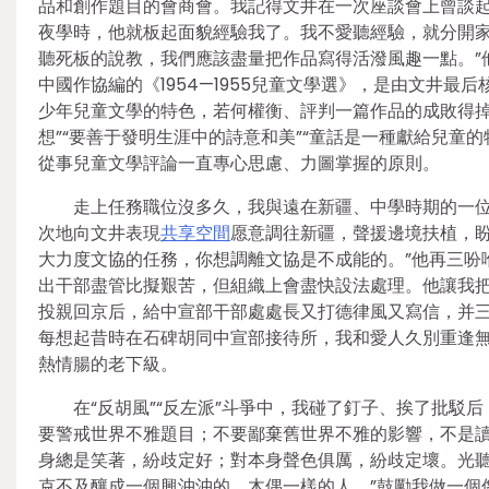
品和創作題目的會商會。我記得文井在一次座談會上曾談起
夜學時，他就板起面貌經驗我了。我不愛聽經驗，就分開家
聽死板的說教，我們應該盡量把作品寫得活潑風趣一點。”
中國作協編的《1954—1955兒童文學選》，是由文井
少年兒童文學的特色，若何權衡、評判一篇作品的成敗得掉
想”“要善于發明生涯中的詩意和美”“童話是一種獻給兒童
從事兒童文學評論一直專心思慮、力圖掌握的原則。
走上任務職位沒多久，我與遠在新疆、中學時期的一
次地向文井表現
共享空間
愿意調往新疆，聲援邊境扶植，盼
大力度文協的任務，你想調離文協是不成能的。”他再三吩
出干部盡管比擬艱苦，但組織上會盡快設法處理。他讓我
投親回京后，給中宣部干部處處長又打德律風又寫信，并
每想起昔時在石碑胡同中宣部接待所，我和愛人久別重逢
熱情腸的老下級。
在“反胡風”“反左派”斗爭中，我碰了釘子、挨了批駁
要警戒世界不雅題目；不要鄙棄舊世界不雅的影響，不是讀
身總是笑著，紛歧定好；對本身聲色俱厲，紛歧定壞。光聽
克不及釀成一個興沖沖的、木偶一樣的人。”鼓勵我做一個