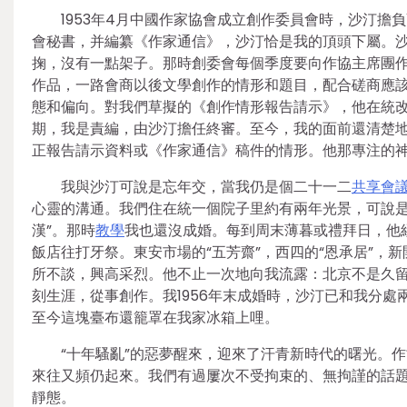
1953年4月中國作家協會成立創作委員會時，沙汀擔
會秘書，并編纂《作家通信》，沙汀恰是我的頂頭下屬。
掬，沒有一點架子。那時創委會每個季度要向作協主席團
作品，一路會商以後文學創作的情形和題目，配合磋商應
態和偏向。對我們草擬的《創作情形報告請示》，他在統改
期，我是責編，由沙汀擔任終審。至今，我的面前還清楚
正報告請示資料或《作家通信》稿件的情形。他那專注的
我與沙汀可說是忘年交，當我仍是個二十一二
共享會
心靈的溝通。我們住在統一個院子里約有兩年光景，可說是
漢”。那時
教學
我也還沒成婚。每到周末薄暮或禮拜日，他
飯店往打牙祭。東安市場的“五芳齋”，西四的“恩承居”，
所不談，興高采烈。他不止一次地向我流露：北京不是久
刻生涯，從事創作。我1956年末成婚時，沙汀已和我分
至今這塊臺布還籠罩在我家冰箱上哩。
“十年騷亂”的惡夢醒來，迎來了汗青新時代的曙光。
來往又頻仍起來。我們有過屢次不受拘束的、無拘謹的話
靜態。