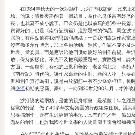
在1984年秋天的一次說話中，沙汀向我談起，比來正在
驗。他說：我反復斟酌著一個題目，為什么良多富有經歷
長，也就寫不成小說了。巴金仍是他以前寫的那些中長篇
寫得好的，仍是《南行記續篇》這類題材的作品。周立波
狀態，有兩點值得我們思慮和總結：一是我們設定作家當這
沒有幾多創作時光，加上各類活動、進修，作家不克不及
世表、當委員，而是應該給他們供給較好的創作前提、生
放，保持多樣化。不克不及把寫嚴重題材、實際題材，誇
方面、一個處所，有他的上風和善於，老舍寫北京，李劼
《南行記》時代的。讓作家寫新的生涯、新的人物，只要
涯和創作實行為例，說是由於腦筋中有不少條條框框，長
縛
交流
初期的惡霸、豪紳。一向到20世紀80年月，才沖
沙汀說的這兩點，是他的親身領會，是積數十年之經
從黨的分派，做了40多年文藝集團的行政組織任務。說其
思要搞創作，既有生涯經過的事況，又有創作才幹，假如
題材的創作，也許我國今世文學的人物畫廊里還會增加幾
在沙汀60年創作生活中，無論是在敵后依據地仍是故