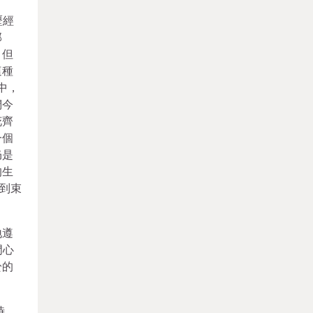
歷經
部
，但
這種
中，
們今
花齊
一個
仍是
的生
到束
地遵
門心
於的
時，