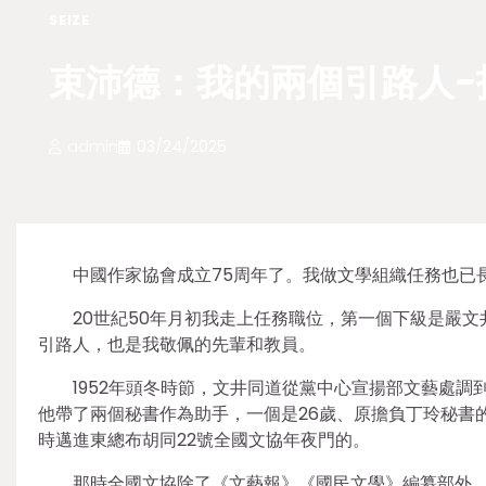
SEIZE
束沛德：我的兩個引路人-
admin
03/24/2025
中國作家協會成立75周年了。我做文學組織任務也已長
20世紀50年月初我走上任務職位，第一個下級是嚴
引路人，也是我敬佩的先輩和教員。
1952年頭冬時節，文井同道從黨中心宣揚部文藝處
他帶了兩個秘書作為助手，一個是26歲、原擔負丁玲秘書
時邁進東總布胡同22號全國文協年夜門的。
那時全國文協除了《文藝報》《國民文學》編纂部外