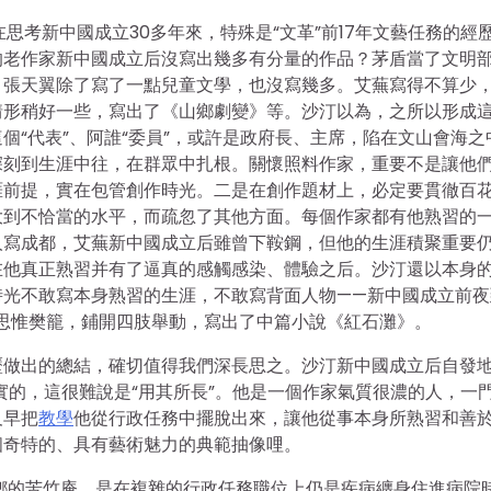
思考新中國成立30多年來，特殊是“文革”前17年文藝任務的經
的老作家新中國成立后沒寫出幾多有分量的作品？茅盾當了文明
。張天翼除了寫了一點兒童文學，也沒寫幾多。艾蕪寫得不算少
情形稍好一些，寫出了《山鄉劇變》等。沙汀以為，之所以形成
個“代表”、阿誰“委員”，或許是政府長、主席，陷在文山會海之
深刻到生涯中往，在群眾中扎根。關懷照料作家，重要不是讓他
涯前提，實在包管創作時光。二是在創作題材上，必定要貫徹百
大到不恰當的水平，而疏忽了其他方面。每個作家都有他熟習的
人寫成都，艾蕪新中國成立后雖曾下鞍鋼，但他的生涯積聚重要
在他真正熟習并有了逼真的感觸感染、體驗之后。沙汀還以本身
時光不敢寫本身熟習的生涯，不敢寫背面人物——新中國成立前夜
破思惟樊籠，鋪開四肢舉動，寫出了中篇小說《紅石灘》。
歷做出的總結，確切值得我們深長思之。沙汀新中國成立后自發
實的，這很難說是“用其所長”。他是一個作家氣質很濃的人，一
及早把
教學
他從行政任務中擺脫出來，讓他從事本身所熟習和善
個奇特的、具有藝術魅力的典範抽像哩。
鄉的苦竹庵，是在複雜的行政任務職位上仍是疾病纏身住進病院