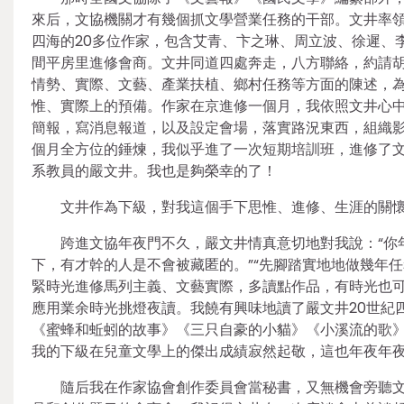
來后，文協機關才有幾個抓文學營業任務的干部。文井率
四海的20多位作家，包含艾青、卞之琳、周立波、徐遲、
間平房里進修會商。文井同道四處奔走，八方聯絡，約請
情勢、實際、文藝、產業扶植、鄉村任務等方面的陳述，
惟、實際上的預備。作家在京進修一個月，我依照文井心
簡報，寫消息報道，以及設定會場，落實路況東西，組織
個月全方位的錘煉，我似乎進了一次短期培訓班，進修了文
系教員的嚴文井。我也是夠榮幸的了！
文井作為下級，對我這個手下思惟、進修、生涯的關
跨進文協年夜門不久，嚴文井情真意切地對我說：“你
下，有才幹的人是不會被藏匿的。”“先腳踏實地地做幾年
緊時光進修馬列主義、文藝實際，多讀點作品，有時光也可
應用業余時光挑燈夜讀。我饒有興味地讀了嚴文井20世紀
《蜜蜂和蚯蚓的故事》《三只自豪的小貓》《小溪流的歌
我的下級在兒童文學上的傑出成績寂然起敬，這也年夜年
隨后我在作家協會創作委員會當秘書，又無機會旁聽