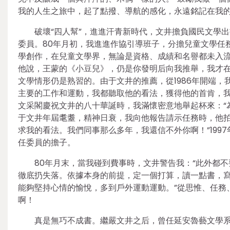
我的人生之旅中，起了點撥、導航的感化，永遠銘記在我
破壞“四人幫”，進進汗青新時代，文井擔負國民文學
委員。80年月初，我進進作協引導班子，分擔兒童文學任
學創作，在兒童文學界，無論是資格、成績和名譽都未入流
他說，王蒙的《小豆兒》，仍是你發明后向我推舉，我才
文學情形仍是熟習的。由于文井的推薦，從1986年開端
主要的工作和運動，我都聽取他的看法，獲得他的首肯，我才
文采閣慶祝文井的八十華誕時，我滿懷密意地舉起杯來：“
于文井年屆耄耋，精神日衰，我向他報告請示任務時，他拍
求我的看法。我們同事那么多年，我還信不外你啊！”199
任委員的擔子。
80年月末，當我碰到費事時，文井警告我：“此外都
徹底扔失落。依據本身的前提，定一個打算，讀一點書，
能夠堅持心情的愉悅，多到戶外運動運動。”從思惟、任務
啊！
真是無巧不成書。繼嚴文井之后，曾任延安魯藝文學