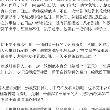
字的作品，並且一向保持記日誌。1984年秋，他對我說：此刻
本身的文稿、日誌。我往探望他時，不止一次地見他戴著老花鏡
明天讀起來，仍然感到很有滋味。周總理、陳毅副總理以及巴金
內在的事務，在日誌中都有記錄，既有詳細描述，又有對話，昨
聲笑了出來，甚至坐不住，跳了起來。他坐在一把竹制小椅子上
。切不要小看這件事，干我們這一行的，凡有所見、所聞、所感
人和事隨時記載上去。他非常誠懇地對我說：“在文學界做組織
會海里，應當把寫作看成日課，一天不動筆就算出勤。”
，敢以肝膽見人。有一次，談到他本身寫《敵后七十五天》，坦
錄》似的。沙汀這種嚴于律己、勇于自我剖解的精力，給我留下
終因患青光眼，形成雙目掉明，不克不及看書讀報，也不克不及
的極端苦楚而震動。是啊，一個寫了一輩子的人，把寫作視為第二
，怎能不覺得痛澈心脾呢？
逝。我再也無緣和他倆把臂而談，親聆教導了。但是，注視著相