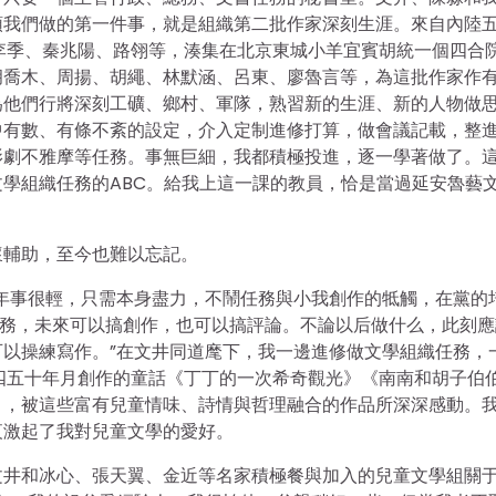
領我們做的第一件事，就是組織第二批作家深刻生涯。來自內陸
李季、秦兆陽、路翎等，湊集在北京東城小羊宜賓胡統一個四合
胡喬木、周揚、胡繩、林默涵、呂東、廖魯言等，為這批作家作
為他們行將深刻工礦、鄉村、軍隊，熟習新的生涯、新的人物做
中有數、有條不紊的設定，介入定制進修打算，做會議記載，整
影劇不雅摩等任務。事無巨細，我都積極投進，逐一學著做了。
學組織任務的ABC。給我上這一課的教員，恰是當過延安魯藝
懷輔助，至今也難以忘記。
年事很輕，只需本身盡力，不鬧任務與小我創作的牴觸，在黨的
任務，未來可以搞創作，也可以搞評論。不論以后做什么，此刻應
以操練寫作。”在文井同道麾下，我一邊進修做文學組織任務，
四五十年月創作的童話《丁丁的一次希奇觀光》《南南和胡子伯
》，被這些富有兒童情味、詩情與哲理融合的作品所深深感動。
夜激起了我對兒童文學的愛好。
文井和冰心、張天翼、金近等名家積極餐與加入的兒童文學組關