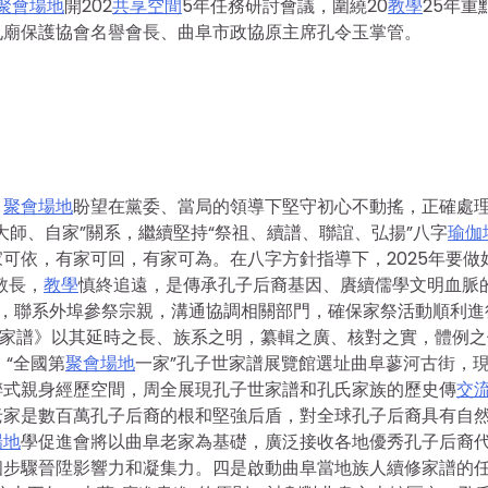
聚會場地
開202
共享空間
5年任務研討會議，圍繞20
教學
25年重
孔廟保護協會名譽會長、曲阜市政協原主席孔令玉掌管。
，
聚會場地
盼望在黨委、當局的領導下堅守初心不動搖，正確處
大師、自家”關系，繼續堅持“祭祖、續譜、聯誼、弘揚”八字
瑜伽
可依，有家可回，有家可為。在八字方針指導下，2025年要做
敬長，
教學
慎終追遠，是傳承孔子后裔基因、賡續儒學文明血脈
，聯系外埠參祭宗親，溝通協調相關部門，確保家祭活動順利進
世家譜》以其延時之長、族系之明，纂輯之廣、核對之實，體例之
。“全國第
聚會場地
一家”孔子世家譜展覽館選址曲阜蓼河古街，
醉式親身經歷空間，周全展現孔子世家譜和孔氏家族的歷史傳
交
老家是數百萬孔子后裔的根和堅強后盾，對全球孔子后裔具有自
場地
學促進會將以曲阜老家為基礎，廣泛接收各地優秀孔子后裔
個步驟晉陞影響力和凝集力。四是啟動曲阜當地族人續修家譜的