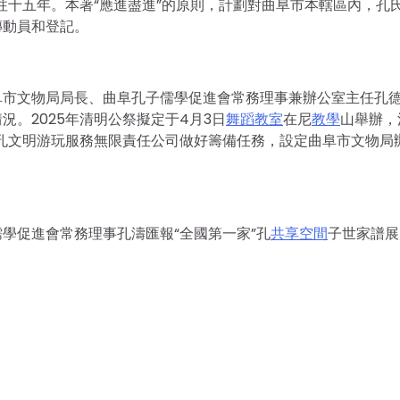
往十五年。本著“應進盡進”的原則，計劃對曲阜市本轄區內，孔
傳動員和登記。
阜市文物局局長、曲阜孔子儒學促進會常務理事兼辦公室主任孔
情況。2025年清明公祭擬定于4月3日
舞蹈教室
在尼
教學
山舉辦，
孔文明游玩服務無限責任公司做好籌備任務，設定曲阜市文物局
。
學促進會常務理事孔濤匯報“全國第一家”孔
共享空間
子世家譜展