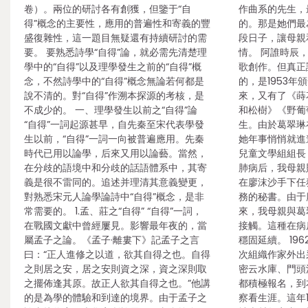
卷）。兩位的研討各有創獲，但鑒于“自
作曲系的先生，
得”概念的主要性，應用的普遍性和寄義的豐
的。那是她們最
盛復雜性，這一題目無疑還有持續研討的需
段日子，讓母親
要。 要熟悉詩學“自得”論，就必需先清楚理
情。 阿誰時辰
學中的“自得”以及理學發生之前的“自得”概
歌創作。但真正
念，不然詩學中的“自得”概念無論若何都是
的，是1953
說不清的。對“自得”作溯本探源的考核，是
來，又有了《蒔
不成少的。 一、理學發生以前之“自得”論
和松樹》《野葡
“自得”一詞起源甚早，自先秦至宋代表學發
生。由於葛翠琳
生以前，“自得”一詞一向被普遍應用。先秦
她年事悄悄就進
時代已用以論學，后來又用以論藝。當然，
兒童文學組組長
在分歧的語境中和分歧的話語體系中，其寄
肺病后，我母親
義是很不雷同的。追述并理清其意義變更，
在廖沫沙手下任
對熟悉宋元人論學論詩中“自得”概念，是非
務的秘書。由于
常需要的。 1.孟、莊之“自得” “自得”一詞，
來，我母親與葛
在戰國文獻中曾經屢見。影響最年夜的，當
接觸。這種在病
屬孟子之論。《孟子·離婁下》記孟子之言
穩固延續。 19
曰：“正人進修之以道，欲其自得之也。自得
次組織作家外出
之則居之安，居之安則資之深，資之深則取
密云水庫、門頭
之擺佈逢其原。故正人欲其自得之也。”他講
都積極報名，到
的是為學的體驗和到達的境界。由于孟子之
察看生涯。這年1