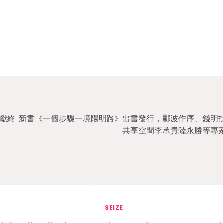
獻終
新書《一個步驟一境陽明路》出書發行，酈波作序、錢明
共享空間李承貴陸永勝等專
SEIZE