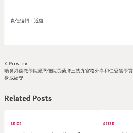
責任編輯：近復
Post
Previous:
噴鼻港儒教學院湯恩佳院長榮膺三找九宮格分享和仁愛儒學貢
navigation
身成績獎
Related Posts
SEIZE
SEIZE