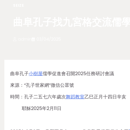
SEIZE
曲阜孔子找九宮格交流儒學
admin
03/04/2025
曲阜孔子
小樹屋
儒學促進會召開2025任務研討會議
來源：“孔子世家網”微信公眾號
時間：孔子二五七六年歲次
舞蹈教室
乙巳正月十四日辛亥
耶穌2025年2月11日