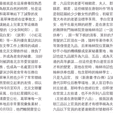
最後就是在這座療養院熟悉
君，六品官的老婆可稱鄉君。夫人、
為順其自然的時間，恰是這
縣君、鄉君，這些稱號在唐朝叫作“邑號
和葛翠琳結下了誠摯的友
是朝廷賜給少少數女性的爵位，初級
，葛翠琳曾經在從事散文、詩
寬大布衣的老婆沒標準享用。 李白官
讓她走上兒童文學這條路
安，他平生最光輝的經歷，是在唐玄
年頒發的《少女與蛇郎》。后
的雜牌衙門翰林院里做翰林待詔（一說
花白叟》《淚潭》《小紅花
供奉”），跟一幫下棋的清客、算卦的
萄》等一系列優良童話的出
剪髮的工匠混在一路，隨時等著侍奉
在文學工作上獲得的成績，
等第僅僅是九品。后來翰林院位置飆
進北京文聯創作組，擔負了
眇乎小哉的機構釀成皇家秘書重地，
，并成為老舍的秘書。 治好
詔也從九品躍升為六品、五品，成為
則被調進北京市委宣揚部，
邊的高等參謀……但這些是李白逝世后
務，也成為一名處置日常事
才有的變更，當他在世時，翰林待詔
廖沫沙與老舍常有任務往
翰林供奉也罷，包含那時的翰林學士
翠琳天然也少不了常常聯絡
只是九品官。 按《新唐書·李白傳》記
房里樹立起來的友情，得以
唐代宗即位后教學場地，派人宣召李
62年9月至10月，北京文聯屢
封左拾遺。那時李白曾經往世，但即
采風，往往紅星國民公社、
在世當上左拾遺，也不外升到八品官
溝齋堂公社。葛翠琳每一次
（左拾遺在唐朝屬于八品）。後面說
本地后非常重視彙集素材，
朝三品以上官員的老婆才有標準稱為
0月13日，他們離開齋堂公
六品以下官員的老婆連鄉君封號都得