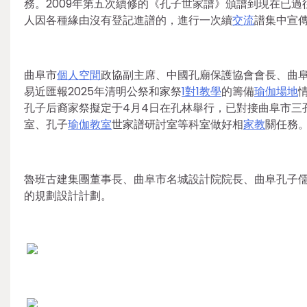
務。2009年第五次續修的《孔子世家譜》頒譜到現在已過
人因各種緣由沒有登記進譜的，進行一次續
交流
譜集中宣
曲阜市
個人空間
政協副主席、中國孔廟保護協會會長、曲
易近匯報2025年清明公祭和家祭
1對1教學
的籌備
瑜伽場地
孔子后裔家祭擬定于4月4日在孔林舉行，已對接曲阜市三
室、孔子
瑜伽教室
世家譜研討室等科室做好相
家教
關任務
魯班古建集團董事長、曲阜市名城設計院院長、曲阜孔子儒
的規劃設計計劃。