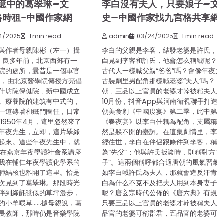
憶中的葛翠琳–文
李白沒有夫人，只要娘子–
格時租-中國作家網
史–中國作家找九宮格共享
4/2025
1 min read
admin
03/24/2025
1 min read
與作者母親陳彬（左一）攝
李白的父親是李客，結發老婆是許氏
 良多年前，北京西郊有一
白見到李客和許氏，他會怎么稱號呢
院的處所，曩昔是一個軍官
古代人一樣喊父親“爸爸”嗎？會像年夜
7年，由北京醫學院傳授方亮倡
古裝劇里男配角那樣喊老婆“夫人”嗎？
什坊院保健院，新中國成立
朝，三品以上官員的老婆才幹被稱夫人
。療養院的建筑有中式的，
10月份，抖音App與河南衛視聯手打
一道磚墻和鐵門圈住，日常
朝美食劇《中國度宴》第二季，此中
1950年4月，這里忽然來了
《春夜宴》以李白佳耦為配角，支屬
年夜先生，立即，這片翠綠
然是躲不開的臺詞。在這集劇情里，
起來。這些年夜先生中，就
經往世，李白在伴侶跟條件到李客，
還在燕京年夜學讀社會系講座
為“先父”；他與許氏扳談時，則稱對方
我在輔仁年夜學讀化學系的
子”。這兩個稱呼都合適唐朝的風氣習
肺結核也離開了這里。恰是
如李白喊許氏為夫人，那就會違反汗青
次見到了葛翠琳。那段時光
白為什么不克不及把夫人用到本身妻
伴到綠氈毯似的草坪漫步，
呢？唐玄宗時代公佈的《唐六典》有
的小羊喂草……據母親說，葛
只要三品以上官員的老婆才幹被稱夫
長教師，那時仍是音樂學院
品官的老婆可稱郡君，五品官的老婆