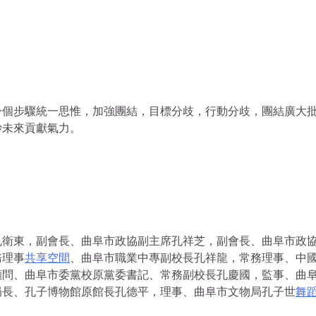
一個步驟統一思惟，加強團結，目標分歧，行動分歧，團結廣大
妙未來貢獻氣力。
孔衛東，副會長、曲阜市政協副主席孔祥芝，副會長、曲阜市政
務理事
共享空間
、曲阜市職業中專副校長孔祥龍，常務理事、中
顧問、曲阜市委黨校原黨委書記、常務副校長孔慶國，監事、曲
局長、孔子博物館原館長孔德平，理事、曲阜市文物局孔子世
舞