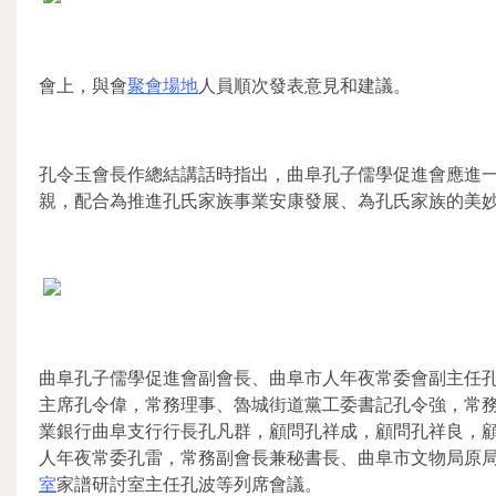
會上，與會
聚會場地
人員順次發表意見和建議。
孔令玉會長作總結講話時指出，曲阜孔子儒學促進會應進
親，配合為推進孔氏家族事業安康發展、為孔氏家族的美
曲阜孔子儒學促進會副會長、曲阜市人年夜常委會副主任
主席孔令偉，常務理事、魯城街道黨工委書記孔令強，常
業銀行曲阜支行行長孔凡群，顧問孔祥成，顧問孔祥良，
人年夜常委孔雷，常務副會長兼秘書長、曲阜市文物局原
室
家譜研討室主任孔波等列席會議。