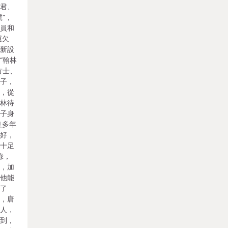
郡君、
”，
官員和
運欠
宗新設
“翰林
方士、
天子，
升，從
翰林待
天子身
良多年
也好，
，十足
錄，
白，加
便他能
罷了
過，唐
夫人，
不到，