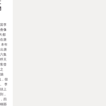
文
網
，當李
？會像
大都
 在唐
 本年
造出唐
第六集
稱呼天
李客曾
稱之
“娘
氣，假
。 李
子頭上
規則，
人，四
可稱縣