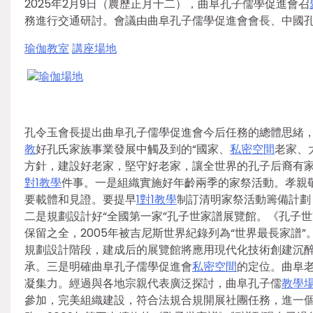
2025年2月9日（農歷正月十二），曲阜孔子儒學促進會召
務進行交通研討。會議由曲阜孔子儒學促進會會長、中國
瑜伽教室
講座場地
瑜伽場地
孔令玉會長提出曲阜孔子儒學促進會今后任務的總體思緒
教
好孔氏家族事業發展中觸及到的“國家、
私密空間
老家、
方針，建設好老家，堅守好老家，讓全世界的孔子后裔有家
對1教學
件事。一是組織實施好年齡兩季的家祭活動。孝親
要載體和見證。要提早
1對1教學
制訂清明家祭活動籌備計劃
二是規劃設計好“全國第一家”孔子世家譜展覽館。《孔子
保留之全，2005年被吉尼斯世界紀錄列為“世界最長家譜”
規劃設計階段，建成后的展覽館將應用現代化技術創建沉
承。三是明確曲阜孔子儒學促進會
私密空間
的定位。曲阜
凝集力。經過與各地宗親代表廣泛探討，曲阜孔子儒
教學
參加，完美組織建設，符合法規合規開展社團任務，進一