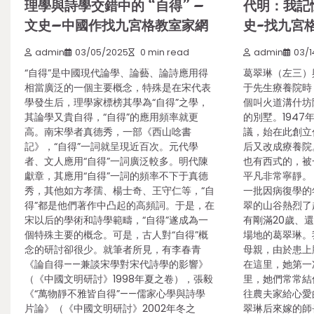
理學與詩學交錯中的 “自得” –
代明：我記
文史–中國作找九宮格教室家網
史-找九宮
admin
03/05/2025
0 min read
admin
03/1
“自得”是中國現代論學、論藝、論詩應用得
葛翠琳（左三）
相當廣泛的一個主要概念，特殊是在宋代表
于先生療養院時
學發生后，理學家標榜其學為“自得”之學，
個叫火道溝什坊
其論學又貴自得，“自得”的應用頻率就更
的別墅。194
高。南宋學者真德秀，一部《西山唸書
議，始在此創立
記》，“自得”一詞就呈現近百次。元代學
后又改成療養院
者、文人應用“自得”一詞廣泛較多。明代陳
也有西式的，被
獻章，其應用“自得”一詞的頻率不下于真德
平凡非常寧靜。 
秀，其他如方孝孺、楊士奇、王守仁等，“自
一批因病復學的
得”都是他們著作中凸起的高頻詞。于是，在
翠的山谷熱烈了
宋以后的學術和詩學範疇，“自得”遂成為一
有剛滿20歲、
個特殊主要的概念。可是，古人對“自得”概
場地的葛翠琳。
念的研討卻很少。就筆者所見，有李春青
母親，由於患上
《論自得——兼談宋學對宋代詩學的影響》
在這里，她第一
（《中國文明研討》1998年夏之卷），張毅
里，她們常常結
《“萬物靜不雅皆自得”——儒家心學與詩學
往農夫家給心愛
片論》（《中國文明研討》2002年冬之
翠琳后來嫁的師