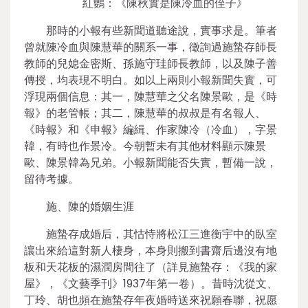
紅鸚：《陳秋實是陳冷血的侄子》
那時的小報有些新聞道聽途說，實事求是。筆者
曾就陳冷血與陳慧華的關系一事，徵詢過施蟄存師長
教師的兒媳金密斯、孫施守珪師長教師，以及陳子善
傳授，均表現不明白。如以上兩則小報新聞失實，可
浮現兩個信息：其一，陳慧華之父名陳景歐，是《時
報》的老管帳；其二，陳慧華的叔叔是有名報人、
《時報》和《申報》編緝、作家陳冷（冷血），字景
韓，有時也作景冷。今朝暫未有其他材料顯示陳景
歐、陳景韓為兄弟。小報新聞能否失實，暫備一說，
留待考據。
施、陳的婚姻生涯
施蟄存成婚后，其怙恃將松江三進衡宇中的臥室
讓出來給這對新人棲身，本身則搬到書齋后邊沒有地
板和天花板的濕潤房間往了（詳見施蟄存：《我的家
屋》，《文藝季刊》1937年第一卷）。昔時沈從文、
丁玲、胡也頻在施蟄存年夜婚時送來祝願春聯，祝愿