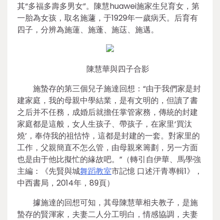
其“多福多壽多男女”。陳慧huawei施家生兒育女，第
一胎為女孩，取名施蘧，于1929年一歲病夭。后育有
四子，分辨為施蓮、施蓬、施荙、施邁。
陳慧華與四子合影
施蟄存的第三個兒子施達回想：“由于我們家是封
建家庭，我的母親中學結業，是有文明的，但讀了書
之后并不任務，成婚后就擔任掌管家務，傳統的封建
家庭都是這般，女人生孩子、帶孩子，在家里‘買汰
燒’，奉侍我的祖怙恃，這都是封建的一套。對家里的
工作，父親簡直不怎么管，由母親來籌劃，另一方面
也是由于他比擬忙的緣故吧。”（轉引自伊華、馬學強
主編：《先賢與城
舞蹈教室
市記憶 口述汗青專輯1》，
中西書局，2014年，89頁）
據施達的回想可知，其母陳慧華相夫教子，是施
蟄存的賢渾家，夫妻二人分工明白，情感協調，夫妻