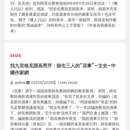
刊〉及其他》提到阿英在聚會場地1954年11月25日來信說：“《獵
人日誌》收到，感謝。”想必也應當是錦面本。當然，錦面本究竟
制作了幾多冊還是個謎，封面還會有分歧的圖案呈現否？也未可
知。 關于《獵人日誌》的特裝本，還存一個疑問，那就是制作數
約10冊的“黑絲絨本”，何時有幸公之于眾呢？ （作者為舊書喜好
者）
SEIZE
找九宮格見證高秀芹：師生三人的“花事”–文史–中
國作家網
admin
03/04/2025
1 min read
《花事》源于一場跟謝冕師長教師的舞蹈教室飯局。 席間，師長
教師邊飲酒邊對賀紹俊教員說：“你寫了良多好文章，你編的《老
孟那些酒事》最有興趣思，持續編下往。” 阿誰被稱作“老孟”的師
兄孟繁榮很謙虛地說：“我沒有酒事了，下一本該編謝教員的酒事
了，師長教師飲酒，‘五中全會’決然不倒！” 我們在邊上擁護：“對
對，編謝教員的酒事！” 師長教師年夜笑：“我的酒事欠好玩！” 師
長教師出書《尋食記》后，一個步驟跨進美食家行列，師長教師自
謙“論飯量、活動量、寫作量在北年夜90后里謝某首屈一指”，實在