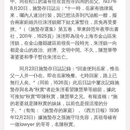
中。同在松江的還有住在普照寺四周的岳父。1937年
8月20日，施蟄存日誌云：“十一時，岳家有德律風
來，囑內人速治行裝，因已想法弄到汽油船一艘，擬
合兩家鉅細共往洙涇鎮鄉下姑丈家暫住，庶免再受要
挾。”（《施蟄存選集》第五卷，華東師范年夜學出書
社，2011年，1625頁）洙涇即為現今上海市金山區朱
涇鎮，在金山撤縣建區前很長一段時光，朱涇鎮一向
都是金山的政治、經濟、文明中間。不久，陳慧華帶
著婆婆和季子暫住朱涇出亡。
同月23日施蟄存日誌記錄：“回途便到岳家，惟岳
父一人并一仆在。即在岳家晚餐。七時回家，路上已
無行人矣。”（同前，1626頁）此后日誌中屢次記錄施
蟄存與名為“秋實”者赴朱涇看望陳慧華等細節，據此
可推知“秋實”即陳秋實，陳慧華之兄。有報道稱：“施
的老婆就是陳秋實的妹妹，以前也是很活潑的分
子。”（訇訇：《施蟄存的家庭》，《西方日報》1936
年12月23日）據施蟄存之孫施守珪先容，其祖母確有
一做lawyer 的哥哥，名陳秋實。