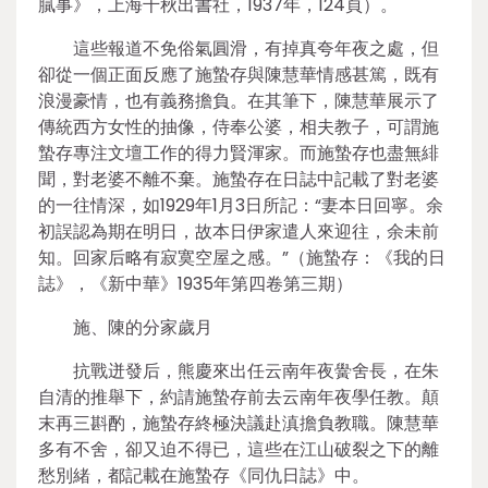
膩事》，上海千秋出書社，1937年，124頁）。
這些報道不免俗氣圓滑，有掉真夸年夜之處，但
卻從一個正面反應了施蟄存與陳慧華情感甚篤，既有
浪漫豪情，也有義務擔負。在其筆下，陳慧華展示了
傳統西方女性的抽像，侍奉公婆，相夫教子，可謂施
蟄存專注文壇工作的得力賢渾家。而施蟄存也盡無緋
聞，對老婆不離不棄。施蟄存在日誌中記載了對老婆
的一往情深，如1929年1月3日所記：“妻本日回寧。余
初誤認為期在明日，故本日伊家遣人來迎往，余未前
知。回家后略有寂寞空屋之感。”（施蟄存：《我的日
誌》，《新中華》1935年第四卷第三期）
施、陳的分家歲月
抗戰迸發后，熊慶來出任云南年夜黌舍長，在朱
自清的推舉下，約請施蟄存前去云南年夜學任教。顛
末再三斟酌，施蟄存終極決議赴滇擔負教職。陳慧華
多有不舍，卻又迫不得已，這些在江山破裂之下的離
愁別緒，都記載在施蟄存《同仇日誌》中。