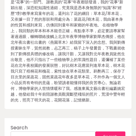
是“花事”的一部門。 謝教員的“花事”年夜都頒發過，我的“花事”新
穎出籠，深恐犯知識性過錯，究竟我是憑本身無限的“知識”和“經
歷”1對1教學來寫童年的花，還列出了花的綱目：草本花/草本花，
又依據一目了然的形狀和用處分為：菜蔬花/樹木花，我由著本身
的性質和感到來寫，仿佛回到童年和家鄉的年夜地。 在植物學
上，我回類的草本和本木能否正確，有點拿不準，必定要請專家幫
著過過眼，輾轉聯絡接觸上北京年夜學博物學家劉華杰傳授，他在
北年夜出書社出書的《燕園草木》給我留下深入的念想。我與劉傳
授素昧生平，貿然就教，忐忑再三，稿子上午發曩昔，下戰書就收
到了劉傳授具體的修改稿，讓我汗顏，又讓我對北年夜教員陡然生
出敬意，他不只指出了一些植物學上的常識性題目，還彌補了某些
花在北年夜校園的發展狀態，好比樹木花應當列進草本花，樹木花
我只寫了梧桐花和槐花，索性放在草本花類里。斟酌再三，保存了
目次里的菜蔬花，固然菜蔬花年夜多是草本花，不外作為一個文人
小品反而有奇特的意蘊，盼望讀者能懂得我的良苦專心。無論若
何，博物學家的人世情懷暖和了我。感激東風文藝出書社編纂姚宏
越，他發給我十年前陪謝教員觀賞斷壁殘垣的照片，荒漠中豐年輕
的光，照亮了明天的花，花開花落，記憶猶新。
Search