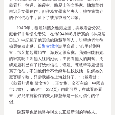
戴看舒、徐遲、徐霞村、路易士等文學家。陳慧華雖
未涉足文學創作，但作為文學家的夫人，她在施蟄存
的伴侶們心中，留下了或深或淺的印象。
1940年，穆麗娟攜女離港返滬，與戴看舒分家。
戴看舒非常懷念妻兒，在他1941年8月所寫的《林泉居
日誌》中記載了他寫信給陳慧華等人，盼望他們常往
穆麗娟處走動。日
聚會場地
誌里寫道：“心里雖則興
奮，卻又想起麗娟在上海必定很寂寞。我如何能解她
的寂寞呢？叫他人往陪她玩，主要看他人的興奮。周
黎庵處我已寫了好幾封信往，瑛姐、陳慧華等處也曾
寫了信往，不知他們會不會經常往找找她，以解她的
寂寞呢？咳，只需我能在上海就好了。”（戴看舒：
《戴看舒選集 散文卷》，王文彬、金石主編，中國青
年出書社，1999年，232頁）由此可見，在戴看舒看
來，好兄弟施蟄存的夫人陳慧華是一位可信付的伴
侶。
陳慧華也是施蟄存與文友互通新聞的聯絡人。