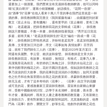
還要加上一個酒量。我們歷來沒有見過師長教師醉酒，他可以同時
喝“紅黃白啤洋”，運籌小樹屋帷幄，妙語橫生。 “花間一壺酒”，
由“酒事”到“花事”在他人看來十萬八千里的事在我們這里就是一杯
酒的事。師長教師剛寫完善文《我與紫藤有緣》，由紫藤想到好家
教文《豈止水仙，更有臘梅》，還有更早的《豈止橡樹，更有三角
梅》，老孟建議，把師長教師寫花的文章輯成《花事》。 師長教
師說只要幾篇，不敷一本書，師長教師指著我說：“秀芹近日寫花
多篇，頗有天氣！”老孟說那就師生的“花文”編在一路成一冊《花
事》，師長教師立即悵然承諾，并吩咐老孟寫序，老孟深得謝教員
真傳，文章更加汪洋恣肆，序文《花事如海 真情如夢》芬芳四
溢，就有了我們師生三人的《花事》。 那是2023年某月某日，席
間還有吳麗艷、李云雷、賴洪波和柴瑩。 師長教師是文章大師，
師長教師寫花，有故事，有細節，無情誼，有格式，花事乃人事，
高潔風骨花為前言，有舒婷的三角梅之詩，宗璞的水仙花之誼，山
東伴侶醇厚的槐花之約，花好月圓詩意盎然。假如說師長教師之花
事乃滾滾的巨大敘事，我的花事則是涓涓的小我獨白，如同天姿國
色之牡丹和在角落里開出自我之花的夜茉莉，承蒙師長教師厚愛，
師兄玉成，才有了這本奇特的《花事》。 《花事》由文字的花釀
成可見的花，要感激畫家王震宙師長教師。震宙來自家鄉山東膠
州，受教中國藝術研討院，訪學于未名湖畔，喜唸書，善水墨，青
年才俊，畫風純粹，既有文人畫之書卷雅舞蹈教室趣，又有新鄉土
之勃勃活力，更有對家鄉之花的默契和認同。尤其激動的是，他專
門為《花事》創作，瀏覽文字，妙筆生花。他創作的家鄉之花也