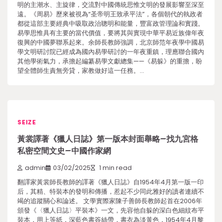
明的主潮水、主旋律，交流對中國傳統思惟文明的發展影響至深至
遠。《周易》歷來被視為“圣帝明王致承平法”，各個朝代的執政者
都從這部主要經典中吸取政治聰明和能量，豐富政管理論和實踐。
易學思惟具有主要的當代價值，要將其與實現中華平易近族偉年夜
復興的中國夢聯系起來。余師長教師強調，北京師范年夜學中國易
學文明研討院已經成為國內易學研討的一年夜重鎮，理應聯合國內
其他學術氣力，承擔起編纂易學文獻總集——《易躲》的重擔，盼
望全體師生責無旁貸，家教做好這一任務。…
SEIZE
黃裳譯著《獵人日誌》第一版本封面舉略–找九宮格
私密空間文史–中國作家網
admin
03/02/2025
1 min read
翻譯家黃裳師長教師的譯著《獵人日誌》自1954年4月第一版一印
后，其精、特裝本的發明和傳播，惹起不少同此雅好的讀者連續不
竭的追蹤關心和論述。 文學實際家陳子善師長教師起首在2006年
頒發《〈獵人日誌〉平裝本》一文，先容他自躲的深白色細紋布平
裝本，用上等紙，深藍色書簽絲帶，書衣為淡黃色，1954年4月黎