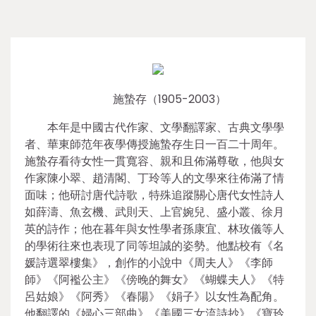
施蟄存（1905-2003）
本年是中國古代作家、文學翻譯家、古典文學學
者、華東師范年夜學傳授施蟄存生日一百二十周年。
施蟄存看待女性一貫寬容、親和且佈滿尊敬，他與女
作家陳小翠、趙清閣、丁玲等人的文學來往佈滿了情
面味；他研討唐代詩歌，特殊追蹤關心唐代女性詩人
如薛濤、魚玄機、武則天、上官婉兒、盛小叢、徐月
英的詩作；他在暮年與女性學者孫康宜、林玫儀等人
的學術往來也表現了同等坦誠的姿勢。他點校有《名
媛詩選翠樓集》，創作的小說中《周夫人》《李師
師》《阿襤公主》《傍晚的舞女》《蝴蝶夫人》《特
呂姑娘》《阿秀》《春陽》《娟子》以女性為配角。
他翻譯的《婦心三部曲》《美國三女流詩抄》《寶玲