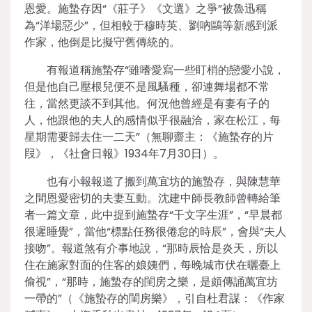
恩愛。施蟄存因“《莊子》《文選》之爭”被魯迅稱
為“洋場惡少”，但相較于穆時英、劉吶鷗等新感到派
作家，他倒是比擬守舊傳統的。
有報道稱施蟄存“雖嗜愛寫一些盯梢的戀愛小說，
但是他自己壓根兒便不是風騷種，卻連舞場都不常
往，當然更談不到其他。何況他曾經是有妻有子的
人，他跟他的夫人的感情似乎很融洽，家在松江，每
星期需要歸去住一二天”（無聊齋主：《施蟄存的片
叚》，《社會日報》1934年7月30日）。
也有小報報道了搬到萬宜坊的施蟄存，與陳慧華
之間恩愛密切的夫妻互動。沈建中師長教師曾轉給筆
者一篇文章，此中提到施蟄存“干文字生涯”，“早晨都
很遲睡覺”，當他“標點任務很倦怠的時辰”，會與“夫人
接吻”。報道煞有介事地說，“那時辰恰是炎天，所以
住在施家對面的住客的娘姨們，每晚城市伏在曬臺上
偷視”，“那時，施蟄存的閨房之樂，是頗傳誦萬宜坊
一帶的”（《施蟄存的閨房樂》，引自杜君謀：《作家