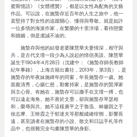
蜜斯憶語》《女體禮贊》，都是以女性為配角的文藝
作品。可以說，在施蟄存近百年的人生之旅中，他一
直堅持了對女性的追蹤關心、懂得與尊敬。就是如許
一位多情的海派作家，在繁榮的十里洋場，看待戀愛
和婚姻，倒是虔誠不渝的。
施蟄存與他的結發老婆陳慧華夫妻情深，相守與
共，是古代文壇一段少為人說起的情侶美談。陳慧華
誕生于1904年4月28日（沈建中：《施蟄存師長教師
紀年事錄》，上海古籍出書社，2013年，第3頁），是
施蟄存的年夜妹施絳年的同窗，年長施蟄存一歲。她
面龐清秀，心腸仁慈，勤奮持家，是施蟄存的賢渾家
與主心骨。有她在，施蟄存可以撒手在文壇一搏，也
可以遠走海角。她不善於文墨，卻與施蟄存琴瑟相
和，榮辱與共。她不這樣廣平之于魯迅、林徽因之于
徐志摩、王映霞之于郁達夫等那般繾綣悱惻，影響長
遠，甚至讀者在施蟄存的小說、散文和日誌手札等作
品中，也很難完全勾畫陳慧華的身影。