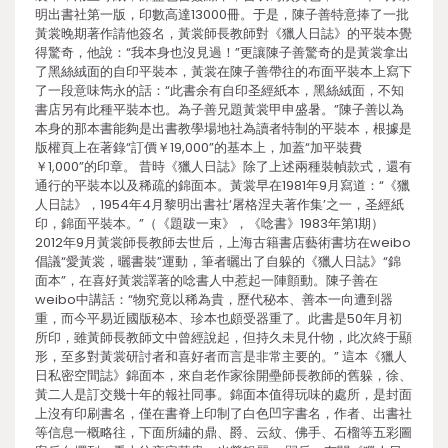
明出書社第一版，印數高達13000冊。于是，陳子善特意捧了一批
黃裳晚期著作請他簽名，黃裳師長教師對《獵人日誌》的平裝本覺
得驚奇，他說：“我本身也沒見過！”更讓陳子善驚奇的是黃裳拿出
了黑絲絨面的自印平裝本，黃裳在陳子善帶往的布面平裝本上寫下
了一段意味雋永的話：“此書余有自印圣經紙本，黑絲絨面，不知
書店另有此種平裝本也。為子善兄題黃裳甲申盛暑。”陳子善以為
本身的那本書能夠是出書教學場地社為讀者特制的平裝本，根據是
版權頁上在著錄“訂價￥19,000”的基本上，加蓋“加平裝費
￥1,000”的印章。 昔時《獵人日誌》除了上述兩種裝幀款式，還有
通行的平裝本以及稀疏的錦面本。黃裳早在1981年9月寫道：“《獵
人日誌》，1954年4月黎明出書社‘屠格涅夫著作集’之一，圣經紙
印，錦面平裝本。”（《題跋一束》，《唸書》1983年第1期）
2012年9月黃裳師長教師去世后，上海古籍書店藝術書坊在weibo
倡議“愛黃裳，曬書裝”運動，筆者曬出了自躲的《獵人日誌》“錦
面本”，在喜好黃裳譯著的唸書人中惹起一陣顫動。陳子善在
weibo中講話：“物究竟以稀為貴，歷代秘本、善本一向遭到器
重，而今平易近國版秘本、珍本也頗受器重了。此書是50年月初
所印，雖黃師長教師文中曾經說起，但持久未見什物，此次終于顯
形，至多對黃裳研討者和喜好者而言是非常主要的。” 這本《獵人
日私密空間誌》錦面本，來自老作家徐開壘師長教師的舊躲，徐、
黃二人是訂交幾十年的報社同事。錦面本值得玩味的處所，是封面
上沒有印刷書名，僅在書脊上印制了白色凹字書名，作者、出書社
等信息一概略往，下面所繡的鼎、爵、云紋、佛手、石榴等五彩圖