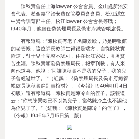
陳秋實曾任上海lawyer 公會會員、金山處所治安
會代表、淞金嘉平治安費保管委員會會員、松江縣立
中黌舍訓育部主任、松江lawyer 公會會長等職；
1940年月，他曾任偽禁煙局長及偽市府總管帳處長。
有報道稱：“陳秋實有老子名陳景歐，乃是時報館
的老管帳，這位師長教師生得很是端方，自從陳秋實
附逆，對于兒子完整不認可，住在松江家鄉，度著貧
苦生涯。陳秋實頒發偽禁煙局長，報章刊載，有人來
向他道喜。他說：‘阿誰陳秋實不是我的兒子，我的兒
子曾經逝世了。’”（紅鸚：《偽禁煙局長及偽市府總管
帳處長陳秋實窮到賣棺材》，《今報》1946年11月4日
初版）還有報道稱，陳秋實是陳冷血的侄子。該報道
云：“你想陳景歐已不以為兒子，當然陳冷血也不認他
為侄兒子了。”（紅鸚：《陳秋實是陳冷血的侄子》，
《今報》1946年7月15日第二版）