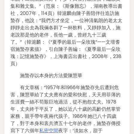
集和雜文集。”（范泉：《斯像難忘》，湖南教導出書
社，2007年，114頁）韓滬麟由陳子善陪伴往造訪施
蟄存，他說：“我們方才坐定，一位神清氣朗的老太太
靜靜走出去為我倆各斟了一杯飲料，又靜靜加入，施
老說那是他的老伴，長他一歲，曾經九十三歲
了。”（韓滬麟：《“夏季的最后一朵玫瑰”——文壇耆
宿施蟄存素描》，引自陳子善編：《夏季最后一朵玫
瑰：記憶施蟄存》，上海書店出書社，2008年，238
頁）
施蟄存以本身的方法愛陳慧華
有文章稱：“1957年和1966年施蟄存先后遭到危
害，陳慧華給了丈夫應有的愛和快慰，天天用菲薄的
生涯費一絲不苟艱巨地過活，從不抱怨丈夫。1978
年，丈夫終于平反了，她以近八十歲的高齡仍然掌管
家務，親手帶年夜兩代孩子。1986年她已八十四歲
了，對于本身和衷共濟五十七年的老伴，施蟄存傳授
寫下了六個年
私密空間
夜字：‘淡如水，甜于