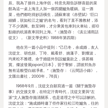
辰。我為了接待上海伴侶，特意先期告訴辦喜筵的菜
館為這一桌上海主人加一個四腮鱸魚暖鍋。這一酒
菜，他們都吃得妙語橫生，誦蘇東坡《赤壁賦》‘巨口
細鱗，狀如松江之鱸’的名句，看到了直不雅教材，添
了不少酒興。飲至9時，才分乘黃包車到火車站，搭10
點鐘的杭滬夜車回到上海。”（施蟄存：《滇云浦雨話
從文》，《新文學史料》1988年第四期）
他在另一篇小品中提到：“己巳冬，余成婚，友人
沈從文、胡也頻、丁玲、戴看舒、姚蓬子、劉燦波，
均來松不雅禮。余于婚筵外別設鱸羹款之，俱甚稱
賞。燦波發展japan(日本)，習于擊鮮，謂彼邦魚亦
無有這般瑩白細凈者。”（施蟄存：《云間語小錄》，
文匯出書社，2000年，78頁）
1968年9月，沈從文自願寫過一篇《關于施蟄存
事》的交接文章，在特定汗青時代，沈從文要與“左
派”文人施蟄存拋清關系，也是道理之中可以諒解的。
沈從文說：“施成婚時邀了些作家往松江吃鱸魚，往的