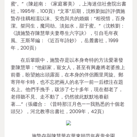
蜜’。”（陳超南：《家庭審美》，上海迷信社會院出書
社，1995年，100頁）“文革”后期，沈軼劉如許評價施
蟄存佳耦相濡以沫、安危與共的婚姻：“相視惜，百身
潔。桀同生，魔同劫。淡如水，甜于蜜。”（沈軼劉：
《讀施蟄存陳慧華夫妻尊生六字訣》，引自毛年夜
風、王斯琴編：《近百年詩鈔》，岳麓書社，1999
年，200頁）
在后輩眼中，施蟄存是以本身奇特的方法愛著發
妻陳慧華：“他顧家，寵女人，甚至有興趣將老婆推上
前臺，盼望她出頭露面，在本身的伴侶圈里周旋。郵
寄拜年卡時，也不忘把兩人的名字一前一后標注在題
名上。他們手挽手，跋涉了七十多年，現在都老了，
老得聽不見、走不動了，仍然彼此默默地眷顧
著……”（張繼合：《昔時那汪月色——我熟悉的十個老
頭兒》，河北教導出書社，2009年，42頁）
施蟄存與陳慧華在華東師范年夜黌舍園