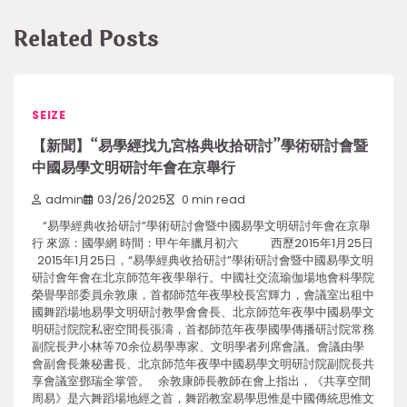
Related Posts
SEIZE
【新聞】“易學經找九宮格典收拾研討”學術研討會暨
中國易學文明研討年會在京舉行
admin
03/26/2025
0 min read
“易學經典收拾研討”學術研討會暨中國易學文明研討年會在京舉
行 來源：國學網 時間：甲午年臘月初六 西歷2015年1月25日
2015年1月25日，“易學經典收拾研討”學術研討會暨中國易學文明
研討會年會在北京師范年夜學舉行。中國社交流瑜伽場地會科學院
榮譽學部委員余敦康，首都師范年夜學校長宮輝力，會議室出租中
國舞蹈場地易學文明研討教學會會長、北京師范年夜學中國易學文
明研討院院私密空間長張濤，首都師范年夜學國學傳播研討院常務
副院長尹小林等70余位易學專家、文明學者列席會議。會議由學
會副會長兼秘書長、北京師范年夜學中國易學文明研討院副院長共
享會議室鄧瑞全掌管。 余敦康師長教師在會上指出，《共享空間
周易》是六舞蹈場地經之首，舞蹈教室易學思惟是中國傳統思惟文