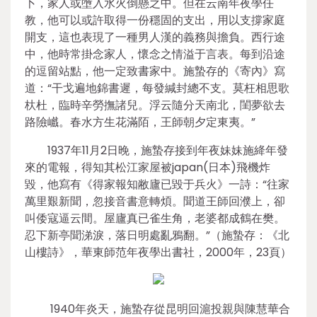
卜，家人或墮入水火倒懸之中。但在云南年夜學任
教，他可以或許取得一份穩固的支出，用以支撐家庭
開支，這也表現了一種男人漢的義務與擔負。西行途
中，他時常掛念家人，懷念之情溢于言表。每到沿途
的逗留站點，他一定致書家中。施蟄存的《寄內》寫
道：“干戈遍地錦書遲，每發緘封總不支。莫枉相思歌
杕杜，臨時辛勞撫諸兒。浮云隨分天南北，閨夢欲去
路險巇。春水方生花滿陌，王師朝夕定東夷。”
1937年11月2日晚，施蟄存接到年夜妹妹施絳年發
來的電報，得知其松江家屋被japan(日本)飛機炸
毀，他寫有《得家報知敝廬已毀于兵火》一詩：“往家
萬里艱新聞，忽接音書意轉煩。聞道王師回濮上，卻
叫倭寇逼云間。屋廬真已雀生角，老婆都成鶴在樊。
忍下新亭聞涕淚，落日明處亂鴉翻。”（施蟄存：《北
山樓詩》，華東師范年夜學出書社，2000年，23頁）
1940年炎天，施蟄存從昆明回滬投親與陳慧華合