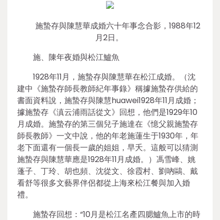
施蟄存與陳慧華成婚六十年事念合影，1988年12
月2日。
施、陳年夜婚與松江鱸魚
1928年11月，施蟄存與陳慧華在松江成婚。（沈
建中《施蟄存師長教師紀年事錄》稱據施蟄存供給的
書面資料說，施蟄存與陳慧huawei1928年11月成婚；
據施蟄存《滇云浦雨話從文》回想，他們是1929年10
月成婚。施蟄存的第三個兒子施達在《憶父親施蟄存
師長教師》一文中說，他的年老施蓮生于1930年，年
老下面還有一個長一歲的姐姐，早夭。這般可以猜測
施蟄存與陳慧華應是1928年11月成婚。）馮雪峰、姚
蓬子、丁玲、胡也頻、沈從文、徐霞村、劉吶鷗、戴
看舒等很多文藝界伴侶都從上海來松江餐與加入婚
禮。
施蟄存回想：“10月是松江名產四腮鱸魚上市的時