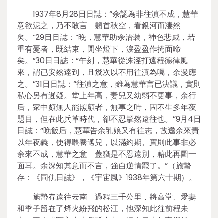
1937年8月28日日誌：“余認為非往滇不成，慧華
意欲泥之，乃不敢言，翹首秋空，看銀河而凄然
矣。”29日日誌：“晚，慧華助余治裝，神色悲戚，若
重有憂者，既結束，閒坐燈下，淚盈盈作掩面啼
矣。”30日日誌：“午刻，慧華從洙涇打遠程德律風
來，謂已安然達到，且幾次以不用往滇為囑，余漫應
之。”31日日誌：“往滇之意，雖為慧華言已決議，實則
私心另有遲疑。堂上年高，妻兒又幼弱不更事，余行
后，家中頗無人能照顧者，無事之時，固不生多年夜
題目，但在此兵革時代，卻不忍挈然遠往也。”9月4日
日誌：“晚飯后，慧華告余乳娘又有往志，故邀余來責
以年夜義，使得喂養邁兒，以滿約期。實則此事非必
余來不成，慧華之意，蓋猶是不忍遠別，藉此再圖一
面耳。余深知其意而不言，強自逆情罷了。”（施蟄
存：《同仇日誌》，《宇宙風》1938年第六十期）。
施蟄存遠往云南，過程三千公里，將高堂、愛妻
和季子留在了烽火紛飛的松江，他深知此往前程未