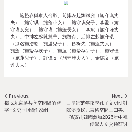
施蟄存與家人合影。前排左起劉鐵彪（施守琪丈
夫）、施守琪（施蓬小女）、施守琪兒子、李盈（施
守瑾女兒）、施守瑾（施蓬長女）、李斌（施守瑾丈
夫）。中排左起陳慧華、施蟄存。后排左起施守琨
（別名施浩凝，施邁兒子）、孫梅先（施蓬夫人）、
施蓬（施蟄存次子）、施蓮（施蟄存宗子）、施守珪
（施蓮兒子）、許偉文（施守珪夫人）、金德文（施
達夫人）
Post
Previous:
Next:
楊找九宮格共享空間絳的習
曲阜師范年夜學孔子文明研討
navigation
字–文史–中國作家網
院傳授找九宮格空間王曰美、
孫寶赴韓國參加2025年中韓
儒學人文交通研討