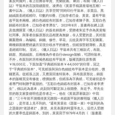
案反向擺列，看上往雍容華貴、光榮靚麗。 嗣后，有關《獵人日
誌》平裝本的言說陸續面世。凌濟在《黃裳手稿講座場地五種》一
書中以為，《獵人日誌》共享空間“同時印行平裝本、非賣品、黑
絲絨面圣經紙精印。印數約10冊。已知存者巴金、黃裳。還有平裝
改平裝本兩種。絳白色細紋布封面本，已知存者陳子善。五彩白色
錦緞布封面本，已知存者李濟生”。 2021年8月，某書商在網上談
及低價購置《獵人日誌》的簽名錦面本，受贈者朱近予亦為黃裳報
社同事。與筆者自躲原形比品相更為無缺，令人受驚的是，其封面
圖案懸殊，為蝙蝠、銅錢、修竹、草花、云紋及壽字等五彩圖案。
兩種錦面雖歷經歲月呈現分歧水平的褪色，但紙張堅韌薄軟，真是
圣經紙印制。 至此，《獵人日誌》平裝本共有三種款式，布面、
錦面、黑絲絨面。后兩種為作者自行design裝幀，可謂特裝本。
不外，布面別的另有褐色粗紋布平裝本，版權頁劃往原售價
￥19,000元，下面加蓋“字典紙特裝本￥44,000”的印章，冠之
于“字典紙特裝本”，可見紙張與深白色細紋布平裝本是分歧的，價
錢更高。從紙張上說，又應當回進特裝本。 與布面原形比，錦面
本的版權頁沒有修改，標價如舊，但紙張為字典紙，可見確切是作
者專門特制贈予親朋的。“五彩白色錦緞布封面本，已知存者李濟
生”，倘以此為基本，此刻則可斷定加上徐開壘、朱近予。早先去
世的散文家姜德明也是存者之一，他在《黃裳譯著跋語》中寫
道：“三十年前不測獲得黃兄贈我一本緞面平裝的黎明版《獵人日
誌》，是市道上見不到的。”還有黃裳在《題跋一束》中提到的為
之題跋的“老讀者Z”，唐弢、未見表露的柯靈等友人，這些人受贈
的大要率也是錦面本。別的，黃裳寫于1979年4月的《〈版畫叢