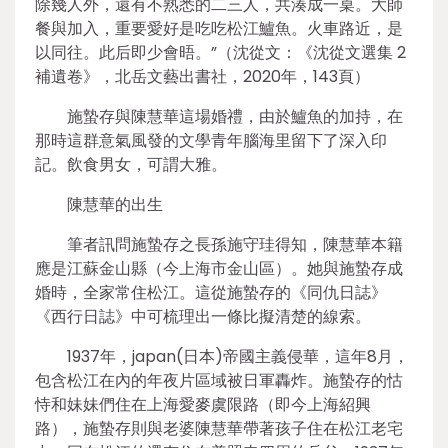
除幾人外，還有不熟悉的二三人，共湊成一桌。大師
餐與加入，重要愛好是吃吃松江鱸魚。火車路近，是
以同往。此后即少會晤。”（沈從文：《沈從文選集 2
補遺卷》，北岳文藝出書社，2020年，143頁）
施蟄存與陳慧華這場婚禮，由於鱸魚的加持，在
那時這群意氣風發的文學青年腦海里留下了深入印
記。飲食男女，可謂大雅。
陳慧華的出生
筆者訊問施蟄存之長孫施守珪得知，陳慧華本籍
應是江蘇金山縣（今上海市金山區）。她與施蟄存成
婚時，全家常住松江。這從施蟄存的《同仇日誌》
《西行日誌》中可梳理出一條比擬清楚的線索。
1937年，japan(日本)帝國主義侵華，這年8月，
包含松江在內的年夜片區域被日軍轟炸。施蟄存的怙
恃和妹妹們住在上海愛麥虞限路（即今上海紹興
路），施蟄存則與老婆陳慧華帶著孩子住在松江老宅