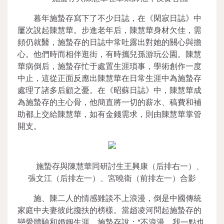
暮年施蟄存寫下了不少日誌，在《閑寂日誌》中
屢次說起陳慧華。步進老年后，陳慧華身材欠佳，需
頻仍就醫，施蟄存的日誌中常吐露出對她的關心與擔
心。他們時而相伴逛街，有時攜兒孫游玩公園。陳慧
華病倒后，施蟄存忙于處置生涯瑣事，學術創作一度
中止，這從正面反應出陳慧華在日常生涯中為施蟄存
處理了諸多后顧之憂。在《昭蘇日誌》中，陳慧華成
為施蟄存的主心骨，他簡直將一切的薪水、稿費和補
助都上交給陳慧華，如有金錢需求，則由陳慧華掌管
開支。
施蟄存與陳慧華同研討生王興康（后排右一）、
張文江（后排左一）、宮曉衛（前排左一）合影
施、陳二人的情感雖談不上浪漫，倒是中國傳統
家庭中夫妻彼此攙扶的榜樣。當趙凌河問起施蟄存的
戀愛體驗和婚姻生涯，施蟄存說：“不浪漫，我一點也