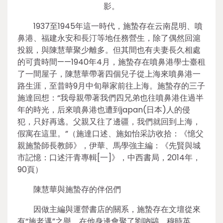
影。
1937至1945年這一時代，施蟄存在云南昆明、噴
鼻港、福建永安和長汀等地任務營生，除了偶然回滬
投親，與陳慧華聚少離多。但其間也有夫妻長久相處
的可貴時間——1940年4月，施蟄存在噴鼻港學士臺租
了一間屋子，陳慧華帶著四個兒子從上海來噴鼻港一
路生涯，至昔時9月中旬舉家前往上海。施蟄存的三子
施達回想：“我母親帶著我們四兄弟也往噴鼻港住過半
年的時光，后來噴鼻港也遭到japan(日本)人的侵
犯，只好再逃。父親又往了邊疆，我們就回到上海，
假寓在這里。”（施達口述、施如怡采訪收拾：《憶父
親施蟄師長教師》，伊華、馬學強主編：《先賢與城
市記憶：口述汗青專輯[一]》，中西書局，2014年，
90頁）
陳慧華與施蟄存的伴侶們
因做主編與運營書店的關系，施蟄存在文壇從來
有“施老邁”之譽，在他身邊會聚了劉吶鷗、穆時英、