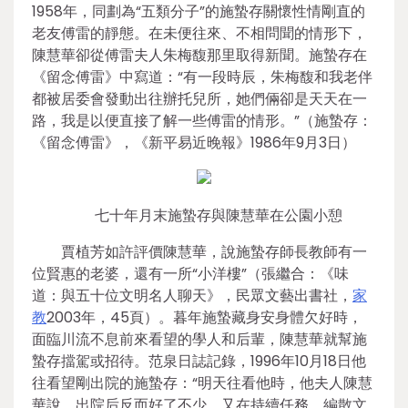
1958年，同劃為“五類分子”的施蟄存關懷性情剛直的
老友傅雷的靜態。在未便往來、不相問聞的情形下，
陳慧華卻從傅雷夫人朱梅馥那里取得新聞。施蟄存在
《留念傅雷》中寫道：“有一段時辰，朱梅馥和我老伴
都被居委會發動出往辦托兒所，她們倆卻是天天在一
路，我是以便直接了解一些傅雷的情形。”（施蟄存：
《留念傅雷》，《新平易近晚報》1986年9月3日）
七十年月末施蟄存與陳慧華在公園小憩
賈植芳如許評價陳慧華，說施蟄存師長教師有一
位賢惠的老婆，還有一所“小洋樓”（張繼合：《味
道：與五十位文明名人聊天》，民眾文藝出書社，
家
教
2003年，45頁）。暮年施蟄藏身安身體欠好時，
面臨川流不息前來看望的學人和后輩，陳慧華就幫施
蟄存擋駕或招待。范泉日誌記錄，1996年10月18日他
往看望剛出院的施蟄存：“明天往看他時，他夫人陳慧
華說，出院后反而好了不少，又在持續任務，編散文