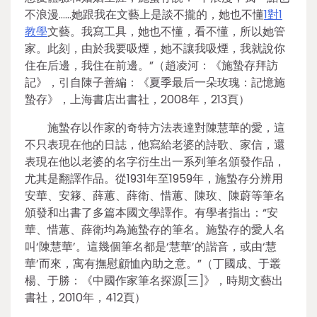
不浪漫……她跟我在文藝上是談不攏的，她也不懂
1對1
教學
文藝。我寫工具，她也不懂，看不懂，所以她管
家。此刻，由於我要吸煙，她不讓我吸煙，我就說你
住在后邊，我住在前邊。”（趙凌河：《施蟄存拜訪
記》，引自陳子善編：《夏季最后一朵玫瑰：記憶施
蟄存》，上海書店出書社，2008年，213頁）
施蟄存以作家的奇特方法表達對陳慧華的愛，這
不只表現在他的日誌，他寫給老婆的詩歌、家信，還
表現在他以老婆的名字衍生出一系列筆名頒發作品，
尤其是翻譯作品。從1931年至1959年，施蟄存分辨用
安華、安簃、薛蕙、薛衛、惜蕙、陳玫、陳蔚等筆名
頒發和出書了多篇本國文學譯作。有學者指出：“安
華、惜蕙、薛衛均為施蟄存的筆名。施蟄存的愛人名
叫‘陳慧華’。這幾個筆名都是‘慧華’的諧音，或由‘慧
華’而來，寓有撫慰顧恤內助之意。”（丁國成、于叢
楊、于勝：《中國作家筆名探源[三]》，時期文藝出
書社，2010年，412頁）