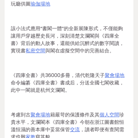
玩廳供圖
瑜伽場地
該小法式應用“書閣一體”的全新展陳形式，不僅能夠
讓用戶穿越歷史長河，深刻清楚文瀾閣與《四庫全
書》背后的動人故事，還能供給沉醉式的數字閱讀，
實現書
私密空間
與閣在虛擬空間中的完善結合。
《四庫全書》共36000多冊，清代乾隆天子
聚會場地
命令編纂《四庫全書》書成后，分送全國七閣收藏，
此中一閣就是杭州文瀾閣。
考慮到古
聚會場地
籍嚴苛的保護條件及其
個人空間
珍
貴水平，文瀾閣本《四庫全書》今朝在浙江圖書館恒
溫恒濕的善本庫中妥當保管
交流
，讀者即便有查閱需
求也難
家教
窺其貌。