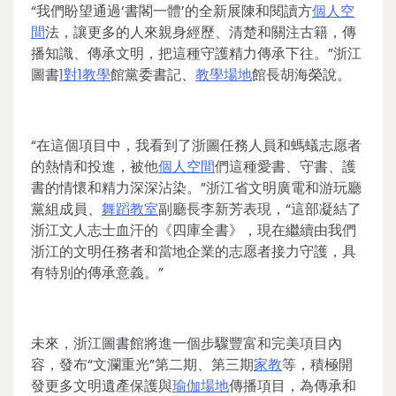
“我們盼望通過‘書閣一體’的全新展陳和閱讀方
個人空
間
法，讓更多的人來親身經歷、清楚和關注古籍，傳
播知識、傳承文明，把這種守護精力傳承下往。”浙江
圖書
1對1教學
館黨委書記、
教學場地
館長胡海榮說。
“在這個項目中，我看到了浙圖任務人員和螞蟻志愿者
的熱情和投進，被他
個人空間
們這種愛書、守書、護
書的情懷和精力深深沾染。”浙江省文明廣電和游玩廳
黨組成員、
舞蹈教室
副廳長李新芳表現，“這部凝結了
浙江文人志士血汗的《四庫全書》，現在繼續由我們
浙江的文明任務者和當地企業的志愿者接力守護，具
有特別的傳承意義。”
未來，浙江圖書館將進一個步驟豐富和完美項目內
容，發布“文瀾重光”第二期、第三期
家教
等，積極開
發更多文明遺產保護與
瑜伽場地
傳播項目，為傳承和