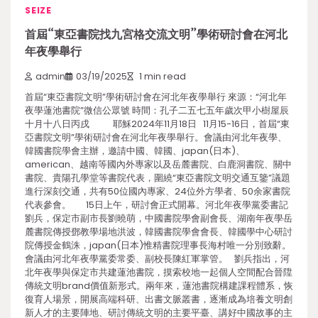
SEIZE
首屆“東亞書院找九宮格交流文明”學術研討會在河北
年夜學舉行
admin
03/19/2025
1 min read
首屆“東亞書院文明”學術研討會在河北年夜學舉行 來源：“河北年
夜學蓮池書院”微信公眾號 時間：孔子二五七五年歲次甲小樹屋辰
十月十八日丙戌 耶穌2024年11月18日 11月15-16日，首屆“東
亞書院文明”學術研討會在河北年夜學舉行。會議由河北年夜學、
韓國書院學會主辦，邀請中國、韓國、japan(日本)、
american、越南等國內外專家以及岳麓書院、白鹿洞書院、關中
書院、貴陽孔學堂等書院代表，圍繞“東亞書院文明交通互鑒”議題
進行深刻交通，共有50位國內專家、24位外方學者、50余家書院
代表參會。 15日上午，研討會正式開幕。河北年夜學黨委書記
劉兵，保定市副市長劉曉萌，中國書院學會副會長、湖南年夜學岳
麓書院傳授鄧教學場地洪波，韓國書院學會會長、韓國學中心研討
院傳授金鶴洙，japan(日本)惟精書院理事長海村唯一分別致辭。
會議由河北年夜學黨委常委、副校長陳紅軍掌管。 劉兵指出，河
北年夜學與保定市共建蓮池書院，摸索校地一起個人空間配合晉陞
傳統文明brand價值新形式。兩年來，蓮池書院構建課程體系，恢
復育人場景，開展高端科研、出書文脈叢書，逐漸成為培養文明創
新人才的主要陣地、研討傳統文明的主要平臺、講好中國故事的主