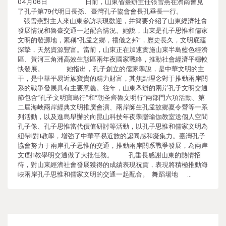
04月06日 日前，山東省臺辦主任張雪燕在濟南會見
了孔子第79代明日長孫、臺灣孔子協會會長孔垂長一行。
張雪燕對主人來山東參訪表現歡迎，并簡要介紹了山東經濟社會
發展情況和魯臺交通一起配合情況。她說，山東是孔子思惟和儒家
文明的發源地，素稱“孔孟之鄉，禮儀之邦”，歷史長久，文明底蘊
深摯，天然資源豐富。當前，山東正在加速實施山東半島藍色經濟
區、黃河三角洲高效生態區兩年夜國家戰略，推動社會經濟平穩較
快發展。 她指出，孔子創立的儒家學說，是中華文明的主
干，是中華平易近族寶貴的精力財富，其焦點理念對于推動兩岸關
系的戰爭發展具有主要意義。往年，山東舉辦的兩岸孔子文明交通
節包含“孔子文明寶島行”和“朝圣齊魯文明行”兩部門六項活動、第
二屆海峽兩岸經典文明推廣會演、兩岸師生孔孟故鄉夏令營等一系
列活動，以及進島舉辦的向昆山科技年夜學贈瑜伽教室送個人空間
孔子像、孔子思惟當代價值研討等活動，以孔子思惟和儒家文明為
紐帶1對1教學，增強了中華平易近族的認同感和凝集力。臺灣孔子
協會努力于兩岸孔子思惟的交通，推動兩岸關系戰爭發展，為兩岸
文1對1教學明交通做了大批任務。 孔垂長感謝山東的熱情招
待，對山東經濟社會發展獲得的成績表現祝賀，表現將積極推動海
峽兩岸孔子思惟和儒家文明的交通一起配合。 舞蹈場地 …