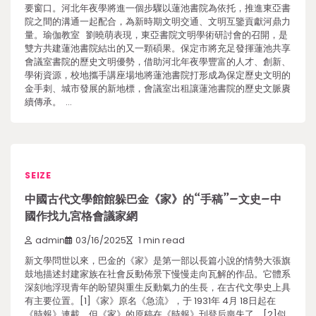
要窗口。河北年夜學將進一個步驟以蓮池書院為依托，推進東亞書
院之間的溝通一起配合，為新時期文明交通、文明互鑒貢獻河鼎力
量。瑜伽教室 劉曉萌表現，東亞書院文明學術研討會的召開，是
雙方共建蓮池書院結出的又一顆碩果。保定市將充足發揮蓮池共享
會議室書院的歷史文明優勢，借助河北年夜學豐富的人才、創新、
學術資源，校地攜手講座場地將蓮池書院打形成為保定歷史文明的
金手刺、城市發展的新地標，會議室出租讓蓮池書院的歷史文脈賡
續傳承。 …
SEIZE
中國古代文學館館躲巴金《家》的“手稿”–文史–中
國作找九宮格會議家網
admin
03/16/2025
1 min read
新文學問世以來，巴金的《家》是第一部以長篇小說的情勢大張旗
鼓地描述封建家族在社會反動佈景下慢慢走向瓦解的作品。它體系
深刻地浮現青年的盼望與重生反動氣力的生長，在古代文學史上具
有主要位置。[1]《家》原名《急流》，于 1931年 4月 18日起在
《時報》連載，但《家》的原稿在《時報》刊登后喪失了。[2]似