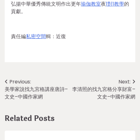
弘揚中華優秀傳統文明作出更年
瑜伽教室
夜
1對1教學
的
貢獻。
責任編
私密空間
輯：近復
Post
Previous:
Next:
美學家說找九宮格講座唐詩–
李清照的找九宮格分享財富–
navigation
文史–中國作家網
文史–中國作家網
Related Posts