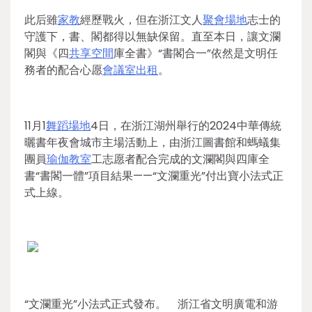
此后雖
家教
經歷戰火，但在浙江文人
聚會場地
志士的
守護下，書、閣都得以無缺保留。直至本日，讓文瀾
閣與《四
共享空間
庫全書》“書閣合一”依然是文明任
務者的配合心愿
會議室出租
。
11月1
舞蹈場地
4日，在浙江湖州舉行的2024中華傳統
曬書年夜會城市主場活動上，由浙江圖書館和螞蟻集
團員
瑜伽教室
工志愿者配合完成的文瀾閣與四庫全
書“書閣一體”項目結果——“文瀾重光”付出寶小法式正
式上線。
“文瀾重光”小法式正式發布。 浙江省文明廣電和游