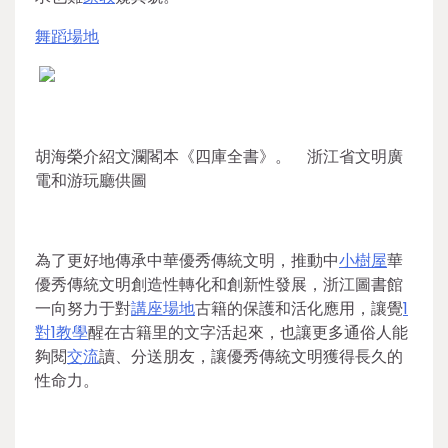
舞蹈場地
胡海榮介紹文瀾閣本《四庫全書》。 浙江省文明廣
電和游玩廳供圖
為了更好地傳承中華優秀傳統文明，推動中
小樹屋
華
優秀傳統文明創造性轉化和創新性發展，浙江圖書館
一向努力于對
講座場地
古籍的保護和活化應用，讓覺
1
對1教學
醒在古籍里的文字活起來，也讓更多通俗人能
夠閱
交流
讀、分送朋友，讓優秀傳統文明獲得長久的
性命力。