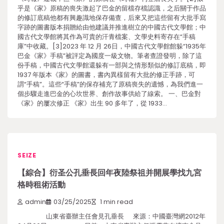
乎是《家》原稿的喪失激起了巴金的留檔存檔認識，之后關于作品
的修訂底稿他都有興趣識地保存備查，后來又把這些留有大批手寫
字跡的圖書版本捐贈給由他建議并推進樹立的中國古代文學館；中
國古代文學館將其作為可貴的汗青檔案、文學史料寄存在“手稿
庫”中收藏。[3]2023 年 12 月 26日，中國古代文學館館躲“1935年
巴金《家》手稿”被評定為國度一級文物。筆者查證發明，除了這
份手稿，中國古代文學館還躲有一部與之情形類似的修訂底稿，即
1937 年版本《家》的圖書，書內異樣留有大批的修正手跡，可
謂“手稿”。這些“手稿”的保存補充了原稿喪失的遺憾，為我們進一
個步驟走進巴金的心坎世界、創作故事供給了線索。 一、巴金對
《家》的屢次修正 《家》出生 90 多年了，從 1933…
SEIZE
【綜合】衍圣公孔垂長回年夜陸祭祖并開展學找九宮
格時租術活動
admin
03/25/2025
1 min read
山東省臺辦主任會見孔垂長 來源：中國臺灣網2012年