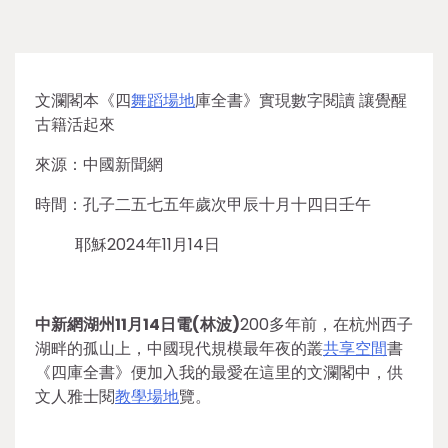
文瀾閣本《四
舞蹈場地
庫全書》實現數字閱讀 讓覺醒
古籍活起來
來源：中國新聞網
時間：孔子二五七五年歲次甲辰十月十四日壬午
耶穌2024年11月14日
中新網湖州11月14日電(林波)
200多年前，在杭州西子
湖畔的孤山上，中國現代規模最年夜的叢
共享空間
書
《四庫全書》便加入我的最愛在這里的文瀾閣中，供
文人雅士閱
教學場地
覽。