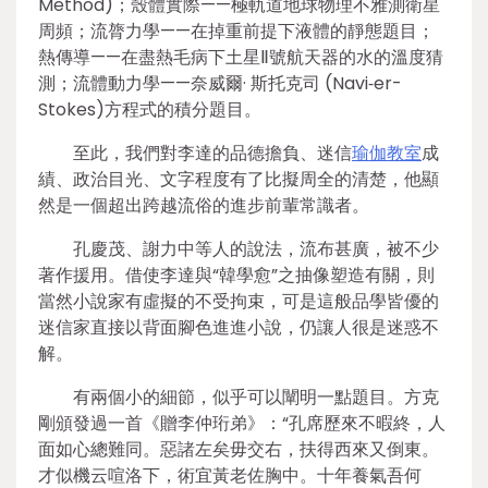
Method)；殼體實際——極軌道地球物理不雅測衛星
周頻；流膂力學——在掉重前提下液體的靜態題目；
熱傳導——在盡熱毛病下土星Ⅱ號航天器的水的溫度猜
測；流體動力學——奈威爾· 斯托克司 (Navi⁃er-
Stokes)方程式的積分題目。
至此，我們對李達的品德擔負、迷信
瑜伽教室
成
績、政治目光、文字程度有了比擬周全的清楚，他顯
然是一個超出跨越流俗的進步前輩常識者。
孔慶茂、謝力中等人的說法，流布甚廣，被不少
著作援用。借使李達與“韓學愈”之抽像塑造有關，則
當然小說家有虛擬的不受拘束，可是這般品學皆優的
迷信家直接以背面腳色進進小說，仍讓人很是迷惑不
解。
有兩個小的細節，似乎可以闡明一點題目。方克
剛頒發過一首《贈李仲珩弟》：“孔席歷來不暇終，人
面如心總難同。惡諸左矣毋交右，扶得西來又倒東。
才似機云喧洛下，術宜黃老佐胸中。十年養氣吾何