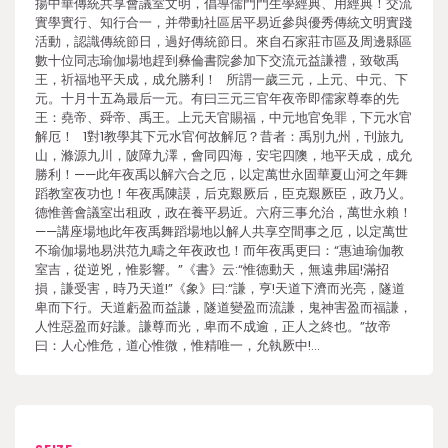
揚中華傳統共享會議室文明，倡導儒門門生學經典、用經典！交流
實學實行、知行合一，并帶動社區居平易近參與優秀傳統文明實踐
活動，認識傳統節日，過好傳統節日。來自石家莊市區及周邊縣區
數十位同志瑜伽場地趕到彝倫書院參加下交流元益謙禮，致敬禹
王，祈福地平天成，成允勝利！ 所謂一歲三元，上元、中元、下
元。十月十五為最后一元。有曰三元三官年夜帝即儒家尊奉的先
王：堯帝、舜帝、禹王。上元天官賜福，中元地官免罪，下元水官
解厄！ 1對1教學其下元水官何故解厄？昔者：禹別九州，刊旅九
山，滌源九川，陂障九澤，會同四海，安宅四隩，地平天成，成允
勝利！——此年夜禹以解六合之厄，以定萬世永固華夏山河之年舞
蹈教室夜功也！年夜禹陳謨，后克艱厥后，臣克艱厥臣，政乃乂。
德惟善會議室出租政，政在養平易近。六府三事允治，萬世永賴！
——講座場地此年夜禹舞蹈場地以解人共享空間事之厄，以定萬世
不瑜伽場地易洪范九疇之年夜政也！而年夜禹更曰：“惠迪瑜伽教
室吉，從逆兇，惟影響。”《書》云:“惟德動天，無遠弗屆!滿招
損，謙受害，時乃天道!”《象》曰:“謙，亨!天道下濟而光亮，隧道
卑而下行。天道虧盈而益謙，隧道變盈而流謙，鬼神害盈而福謙，
人性惡盈而好謙。謙尊而光，卑而不成逾，正人之終也。”故帝
曰：人心惟危，道心惟微，惟精唯一，允執厥中!…