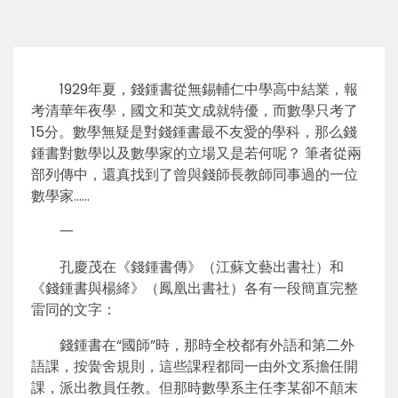
1929年夏，錢鍾書從無錫輔仁中學高中結業，報
考清華年夜學，國文和英文成就特優，而數學只考了
15分。數學無疑是對錢鍾書最不友愛的學科，那么錢
鍾書對數學以及數學家的立場又是若何呢？ 筆者從兩
部列傳中，還真找到了曾與錢師長教師同事過的一位
數學家……
一
孔慶茂在《錢鍾書傳》（江蘇文藝出書社）和
《錢鍾書與楊絳》（鳳凰出書社）各有一段簡直完整
雷同的文字：
錢鍾書在“國師”時，那時全校都有外語和第二外
語課，按黌舍規則，這些課程都同一由外文系擔任開
課，派出教員任教。但那時數學系主任李某卻不顛末