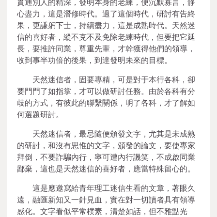
貫通別人的精深，發明本身的老練，便沉默寡言，靜
心盡力，這是潛修時代。過了這個時代，研討有告終
果，更謙躬下士，持續盡力，這是成熟時代。天然迷
信的喜好者，縱不克不及免除老練時代，但要把它延
長，要推許同業，尊重先輩，才幹獲得他們的領導，
收到事半功倍的後果，到達發明未來的目標。
天然迷信者，固要專精，可是對于本行各科，卻
要門門了如指掌，才可以做研討任務。由於各科有分
歧的方式，有彼此的聯繫關係，明了各科，才了解如
何選題研討。
天然迷信者，最忌隨便頒發文字，尤其是未成熟
的研討，和沒有思惟的文字，頒發的論文，要使專家
拜倒，不要詐騙內行，寧可遭內行譏笑，不成啟同業
鄙棄，這也是天然迷信的喜好者，應當特殊留心的。
這是應邀寫給青年理工迷信生看的文章，著眼久
遠，融匯新知又一針見血，實在對一切讀者具有領導
感化。文字看似平常樸素，清楚如話，但不雅點光