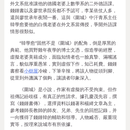
外文系批准讓他的德國老婆上數學系的二外德語課。
錢鍾書以及廖世承院長都不予認可，李某依仗人多，
還與廖世承年夜鬧一番。這與《圍城》中汗青系主任
韓學愈要他的白俄老婆在外文系當傳授，爭開外語課
情形很類似。
“韓學愈”固然不是《圍城》的配角，倒是厚黑的
典範。他買野雞年夜學的博士文憑，假造學術經歷，
虛擬老婆美籍成分，面臨知情者也一臉真摯、滿嘴謠
言，貌似厚重愚笨，實則虛假下作，知己耗費。錢鍾
書察看
小樹屋
冷峻，下筆辛辣，將該人物從頭到腳、
從里到外譏諷了個夠，讓讀者印象深入。
《圍城》是小說，作家有虛擬的不受拘束。但作
祖傳記紛歧樣，有真正的性請求。據孔慶茂先容，撰
寫《錢鍾書傳》，選擇資料以錢著和楊絳文章為主，
參考錢師長教師的師友、兄弟、先生的回想記錄，并
一向獲得了錢鍾韓的輔助和領導。人物臧否、嚴重現
實等，按理來說城市有所依據。