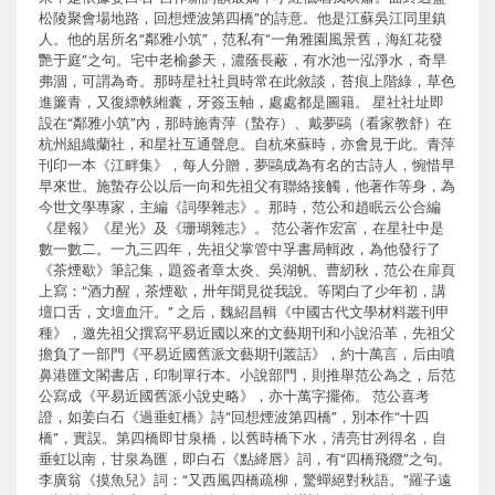
松陵聚會場地路，回想煙波第四橋”的詩意。他是江蘇吳江同里鎮
人。他的居所名“鄰雅小筑”，范私有“一角雅園風景舊，海紅花發
艷于庭”之句。宅中老榆參天，濃蔭長蔽，有水池一泓淨水，奇旱
弗涸，可謂為奇。那時星社社員時常在此敘談，苔痕上階綠，草色
進簾青，又復縹帙緗囊，牙簽玉軸，處處都是圖籍。 星社社址即
設在“鄰雅小筑”內，那時施青萍（蟄存）、戴夢鷗（看家教舒）在
杭州組織蘭社，和星社互通聲息。自杭來蘇時，亦會見于此。青萍
刊印一本《江畔集》，每人分贈，夢鷗成為有名的古詩人，惋惜早
早來世。施蟄存公以后一向和先祖父有聯絡接觸，他著作等身，為
今世文學專家，主編《詞學雜志》。那時，范公和趙眠云公合編
《星報》《星光》及《珊瑚雜志》。 范公著作宏富，在星社中是
數一數二。一九三四年，先祖父掌管中孚書局輯政，為他發行了
《茶煙歇》筆記集，題簽者章太炎、吳湖帆、曹紉秋，范公在扉頁
上寫：“酒力醒，茶煙歇，卅年聞見從我說。等閑白了少年初，講
壇口舌，文壇血汗。” 之后，魏紹昌輯《中國古代文學材料叢刊甲
種》，邀先祖父撰寫平易近國以來的文藝期刊和小說沿革，先祖父
擔負了一部門《平易近國舊派文藝期刊叢話》，約十萬言，后由噴
鼻港匯文閣書店，印制單行本。小說部門，則推舉范公為之，后范
公寫成《平易近國舊派小說史略》，亦十萬字擺佈。 范公喜考
證，如姜白石《過垂虹橋》詩“回想煙波第四橋”，別本作“十四
橋”，實誤。第四橋即甘泉橋，以舊時橋下水，清亮甘冽得名，自
垂虹以南，甘泉為匯，即白石《點絳唇》詞，有“四橋飛纜”之句。
李廣翁《摸魚兒》詞：“又西風四橋疏柳，驚蟬絕對秋語。”羅子遠