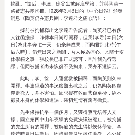
搗亂。”隨后，李達、徐谷生被解雇學籍，并與陶英一
路被憲兵團拘捕。1928年3月8日的《中心日報》頒發
消息《陶英仍在憲兵團，李達君之痛心語》：
據前被拘捕釋出之李達君告記者，陶英君已有多
人往函擔保，昨傳本日尚可開釋，但我(李君)本日(六
日)為此事奔忙一天，仍毫無成果，而陶君到此時(午
后六時)，仍無出來之新聞，吾人極為痛心。又關于恢
休學籍之事，張校長已非正式認可，且許我先行選
課，但同被捕者尚未恢復不受拘束，我亦不選課云。
此時，李、徐二人運營救被開釋，而陶英則久未
開釋。李達經過的事況磨難出獄之后，仍為陶英四處
奔走托人，并不害怕。因求援有效而悲傷至極，絕不
顧及本身的休學和選課，確切無情有義有擔負。
先生保持抗爭一個多月，又獲得蔡元培等人支
撐，國立第四中山年夜學的免費決議被廢止，被拘捕
的先生所有的開釋，被解雇的先生得以恢休學籍。李
達昔時夏日結業后，因成就優良留校任助教，不外終