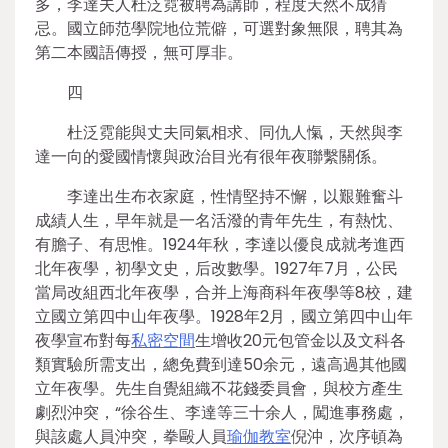
多，李達夫人杜泛霓被聘為講師，程度天然不成猜
忌。國立師范學院地位荒僻，可選對象無限，聘其為
第二本國語傳授，無可厚非。
四
杜泛霓能與丈夫同氣相求、同仇人愾，天然與李
達一向的愛國情懷與政治目光有很年夜聯繫關係。
李達出生布衣家庭，性情堅持不懈，以艱難奮斗
成績人生，早年就是一名活潑的青年先生，有熱忱、
有膽子、有思惟。1924年秋，李達以優良成就考進西
北年夜學，初學文史，后改數學。1927年7月，公民
當局改組西北年夜學，合并上海商科年夜學等8校，建
立國立第四中山年夜學。1928年2月，國立第四中山年
夜學宣布對每
私密空間
生增收20元包管金以及文科各
類實驗所需支出，總免費到達50余元，遠高過其他國
立年夜學。先生自覺組織不花錢委員會，與校方產生
劇烈沖突，“徐谷生、李達等三十余人，闖進事務處，
與該處人員沖突，拳毆人員
瑜伽教室
倪沖，次序頓為