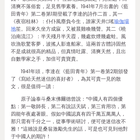
清爽不落俗套，足見舊學素養。1941年7月出書的《藍
田青年》第二卷第1期登載了李達的詩作二首，其一
《夜宿桂林》：仆仆風塵負今生，誰家天井□瑤
瑜伽場
地
笙。回來久坐方成寐，又被晨雞喚幾聲。其二《曉
泊南流江》：半天殘月半天霞，幾處炊煙幾處蛙。風
吹漁歌驚客夢，波搖人影進船家。這兩首古體詩固然
不是成就很高的精品，但真情吐露、清爽天然，且出
自數學家之手，加倍可貴寶貴。
1941年頭，李達在《藍田青年》第一卷第2期頒發
了《寫給天然迷信的喜好者》，為其可貴一見的散
文，很是值得一讀：
原子論泰斗桑末佛爾德曾說：“中國人有四個優
點：第一敬師長，第二有說話天賦，第三肯用功，第
四能年夜處著眼。假如中國認真有四千萬五萬萬人，
那只需有千分之一，從事學術研討，便可使迷信改不
雅！”這雖說是桑翁激勵先生的話，可是也可見到他對
于中國人的期許！