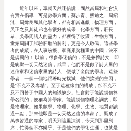
近年以來，單就天然迷信說，固然當局和社會沒
有實在倡導，可是數學方面，蘇步青、熊迪之、周紹
漣、周煒良和其他學者，都有相當進獻；物理方面，
吳正之及其徒弟也有很好的成果；化學方面，莊長
恭、吳學周諸人的盡力，都獲得了收獲；生物方面，
童第周關于試驗胚胎的勝利，更是令人敬佩。這些學
者的成績，在人事紛擾、家庭累贅極重的中國，決不
是偶爾的！ 以前，很多學迷信的，不是兼擅詩文，即
是統辦一切天然迷信，成果，他們不是做了詩人里的
迷信家和迷信家里的詩人，便做了全能的學者。這些
學者，一個一個地跟著時光撲滅，他們撲滅的主因，
是“不克不及專精”。至于這種緣由的構成，卻不克不
及不回咎于中國人的知識缺少。社會對于能說幾個算
學名詞的，便稱為算學家。能說幾個物理名詞的，即
是物理家。如果數學、物理、化學、生物、地質都讀
過一點，那末他即是一切天然迷信的專家了。既成了
萬事皆通的專家，明天到這里演講，今天到那里列
席，忙得個不亦樂乎。于是他們的學術生涯，也就是