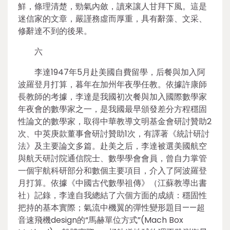
鮮，條理清楚，勁氣內斂，讀來讓人甘拜下風。這是
迷信家的文章，嚴謹務虛而厚重，具有辭藻、文采、
修辭達不到的後果。
六
李達1947年5月赴美國自費留學，后餐與加入阿
波羅登月打算，暮年在加州年夜學任教。依據許康師
長教師的考據，李達是我國初次餐與加入國際數學家
年夜會的數學家之一，是我國最早頒發差分方程穩固
性論文的數學家，取得中華教導文明基金會研討贊助2
次、中英庚款董事會研討贊助1次，有譯著《統計研討
法》及主要論文多篇。赴美之后，李達被選美國航空
與航天研討院通信院士、數學學會會員，曾自力掌管
一個宇航科研部分和數個主要項目，介入了阿波羅登
月打算。依據《中國古代數學祖傳》（江蘇教導出書
社）記錄，李達自我總結了六個方面的成績：穩固性
把持的基本實際；氣流中機翼的彈性變形題目——超
音速飛機design的“馬赫單位方式”(Mach Box