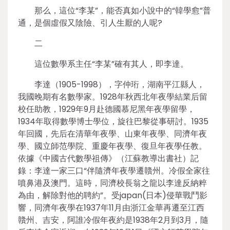
那么，這位“李某”，能否真如小說中的“韓學愈”普
通，是個虛假又陰險、引人生厭的人呢?
二
這位數學系主任“李某”確有其人，即李達。
李達（1905-1998），字仲珩，湖南平江縣人，
我國晚期有名數學家。1928年秋西北年夜學結業后留
校任助教，1929年9月赴德國慕尼黑年夜學留學，
1934年取得數學博士學位，旋往巴黎從事研討。1935
年回國，先后在清華年夜學、山東年夜學、同濟年夜
學、國立師范學院、重慶年夜學、復旦年夜學任教。
依據《中國古代數學祖傳》（江蘇教導出書社）記
錄：李達一家三口“伴隨濟年夜學遷贛州。冷假全家往
噴鼻港及澳門。這時，同濟校長翁之龍以李達反納粹
為由，解除對他的聘約”。受japan(日本)侵華戰鬥影
響，同濟年夜學在1937年11月由浙江金華再遷至江西
贛州、吉安，阿誰冷假年夜約是1938年2月到3月，隨