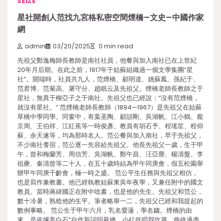
SEIZE
星社開創人范找九宮格私密空間煙橋–文史–中國作家
網
admin
03/20/2025
0 min read
先祖父鄭逸梅師長教師是南社社員，他餐與加入南社已在上世紀
20年月后期。在此之前，1917年于姑蘇組織過一個文學集團“星
社”。開端時，社員共九人，范煙橋、顧明道、姚蘇鳳、孫紀于、
范君博、范菊高、屠守分、趙眠云及先祖父。煙橋老師長教師之于
星社，無異于柳亞子之于南社。先祖父也已經說：“沒有范煙橋，
就沒有星社。” 范煙橋老師長教師（1894—1967）是先祖父在姑蘇
草橋中學同學。同窗中，有葉圣陶、顧頡剛、吳湖帆、江小鶴、龐
京周、王伯祥、江紅蕉等一時俊彥。教員有胡石予、程瑤笙、程仰
蘇、余天遂等，均為那時名人。范公餐與加入南社，早于先祖父，
不少南社耆宿，范公逐一先容給先祖父。他長先祖父一歲，生于甲
午，曾和梅蘭芳、周信芳、吳湖帆、鄭午昌、汪亞塵、楊清盤、李
祖夔、秦清曾等二十人，在五十歲時結為甲午同庚會，假五松園舉
辦甲午同庚千齡會，極一時之盛。 范公平生任務與先祖父相仿，
也是寫作兼教書。他已經執教姑蘇東吳年夜學，又兼任附中的國文
教員。當時蔣緯國正在附中唸書，也是他的先生。先祖父和范公，
數十冷暑，熟稔他的生平。筆者略舉一二，先祖父已經和我提起的
數例事略。 范公生于甲午六月，乳名愛蓮，學名鏞。煙橋的由
來，是依據姜白石“自作新詞韻最嬌，小紅低唱我吹簫。曲終過盡