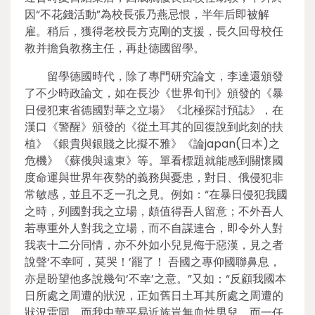
因“不花錢活動”為校長張乃燕忌恨，半年后即被解
雇。稍后，獲得老校長方克剛的支援，長久回母校任
教并擔負教務主任，再赴德國留學。
留學德國時代，除了專門研究論文，李達還頒發
了不少時政論文，如在長沙《世界旬刊》頒發的《暴
日侵犯東省德國對華之立場》《北極探討預誌》，在
漢口《警醒》頒發的《從土耳其的回復說到此刻的扶
植》《銀貴與銀賤之比擬不雅》《論japan(日本)之
危機》《蘇俄與遠東》等。單看標題就能感到關懷國
度命運與世界年夜勢的義務與憂患，對日、俄侵犯非
常敏感，並且不乏一孔之見。例如：“在暴日侵犯我國
之時，列國對我之立場，頗值得吾人留意；不外吾人
若專重外人對我之立場，而不自謀連合，即令外人對
我表十二分同情，亦不外如小兒見侮于惡漢，見之者
說聲‘不幸呵，莫哭！’罷了！ 吾國之專仰國聯鼻息，
亦是盼望他多說幾句‘不幸’之意。”又如：“反顧我國本
日所處之周遭的狀況，正如舊日土耳其所處之周遭的
狀況雷同，而我中華平易近族豈無血性男兒，而一任