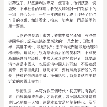
以葬送了。那些勝利的專家，便否則，他們擯棄一切
虛榮，不求社會的稱道，收視反聽研討一門迷信中的
一部，靜心苦干，一年一年的做往，終于獲得了他們
辛苦的收獲。如許看來，擯棄一切專精一門是治學的
第一要義。
天然迷信發源于東方，并非中國的產物，有些倡
導國學的，認為惠施篇里所說的“一尺之棰，日取其
半，萬世不竭”，即是剖析；墨子備城門篇即是物理和
機械學。這些只可視為茶余酒后的說笑材料，不成視
為腦筋甦醒的談吐。中國天然迷信的喜好者，既要認
清本身是中國人，也要認清中國人的弱點，不要追戀
曩昔，要掌握此刻，發明未來，要施展桑翁所說的四
長，扶植迷信的新中國。換句話說，就是要站在平易
近族的位置上盡力！
學術生涯，本可分作三個時代：初度研討有告終
果，由興奮釀成自豪，才高氣傲，甚至認為本身是有
史以來的獨一人物，這是稚氣實足的萌芽時代。及至