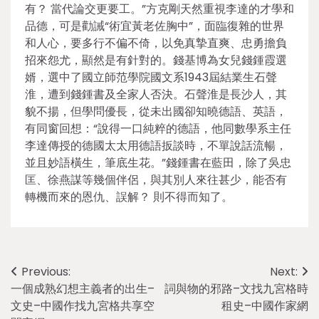
有？ 當代論交更要工。”方克剛天然重視李達的才學和
品德，可是勸誡“術宜黃老佐胸中”，面臨復雜的世界
和人心，要多行不偏不倚，以免真摯直爽、忠勇擔負
招來怨尤，顯然是有針對的。錢基博為女兒錢鍾霞選
婿，選中了國立師范學院國文系1943屆結業生石聲
淮，遭到錢鍾書及全家人否決。石聲淮是長沙人，其
貌不揚，但學問優長，從未出國卻知曉德語、英語，
有同窗回想：“說得一口純粹的德語，他同數學系主任
李達傳授的德國太太用德語扳談時，不單說話流暢，
並且妙語橫生，筆底生花。”錢鍾書在藍田，除了吳忠
匡、徐燕謀等幾個伴侶，與其別人來往甚少，能否有
轉機而來的恩仇、誤解？ 則不得而知了。
Post
Previous:
Next:
一個成熟幻想主義者的出生–
詞與物的邪路–文找九宮格時
navigation
文史–中國作找九宮格共享空
租史–中國作家網