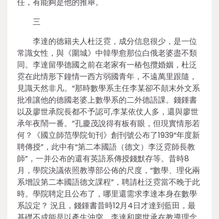
任，有能夠是他的推舉。
三
李達的德籍夫人杜泛霓，成分信息很少，是一位
常識女性，與《圍城》中韓學愈那位白俄老婆盡不類
同。李達留學德國之前在老家有一樁包攬婚姻，杜泛
霓在此情形下鐘情一西方弱國青年，不遠萬里跟隨，
見識天然非凡。“那時數學系主任李某卻不顛末外文系
批准讓他的德國老婆上數學系的二外德語課。錢鍾書
以及廖世承院長都不予認可,李某依仗人多，還與廖世
承年夜鬧一番。”孔慶茂說得有板有眼，但現實情形若
何？《國立師范學院旬刊》創刊號公布了1939“年度新
聘傳授”，此中有“第二本國語（德文）李泛霓師長教
師”，一并公布的還有英語系傳授錢默存等。昔時8
月，學院決議依照教導部公佈的尺度，“數學、理化兩
系增設第二本國語德文課程”，聘請杜泛霓當不晚于此
時。學院聘定且公布了，哪里還需求李達本身在數學
系設定？ 況且，錢鍾書昔時12月4日才達到藍田，最
基礎不成能是以產生沖突。李達和廖世承在教導理念