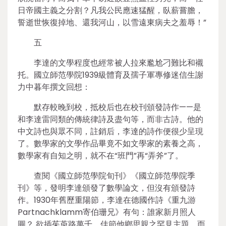
日帝國主義之分割？凡我公民應速猛醒，臥薪嘗膽，
誓逝世恢復掉地、還我河山，以雪遠東病夫之羞辱！”
五
李達的文學程度也經常被人拉來尷尬刁難比和襯
托。國立師范學院1939級體育及孺子軍專修迷信生謝
力中暮年撰文回想：
默存較晚到校，抵校后也在校刊頒發詩作——是
和李達雷同類的傳統律詩及盡句等，而非古詩。他的
中文詩也與眾不同，註銷后，李達的詩作便很少呈現
了。數學家的文學作品畢竟不如文學家的素養之高，
數學家有自知之明，就不在“班門”再“弄斧”了。
查閱《國立師范學院旬刊》《國立師范學院季
刊》等，發明李達頒發了數學論文，但沒有頒發詩
作。1930年舊歷重陽節，李達在德國作詩《重九游
Partnachklamm寄伯珊兄》有句：誰家新月照人
圓？ 欲插茱萸路萬千。佳節他鄉思親之罕見主題，而