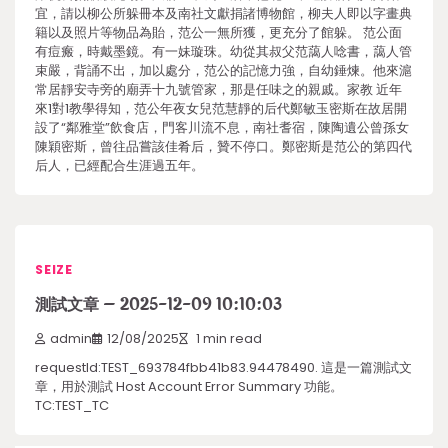
宜，請以柳公所躲冊本及南社文獻捐諸博物館，柳夫人即以字畫典
籍以及照片等物品為貽，范公一無所獲，更充分了館躲。 范公面
有痘瘢，時戴墨鏡。有一妹璇珠。幼從其叔父范藹人唸書，藹人管
束嚴，背誦不出，加以處分，范公的記憶力強，自幼錘煉。他來滬
常居靜安寺旁的廟弄十九號管家，那是任味之的親戚。家教 近年
來1對1教學得知，范公年夜女兒范慧靜的后代鄭敏玉密斯在故居開
設了“鄰雅堂”飲食店，門客川流不息，南社耆宿，陳陶遺公曾孫女
陳穎密斯，曾往品嘗該佳肴后，贊不停口。鄭密斯是范公的第四代
后人，已經配合生涯過五年。
SEIZE
測試文章 – 2025-12-09 10:10:03
admin
12/08/2025
1 min read
requestId:TEST_693784fbb41b83.94478490. 這是一篇測試文
章，用於測試 Host Account Error Summary 功能。
TC:TEST_TC