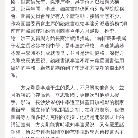
協，但愛惜先生、獎掖后學、真摯待人也是廣受稱
道。那兩年間，李達、錢鍾書頻仍同時列席學院院務
會、圖書委員會等所有人全體運動，接觸天然不少。
作為圖書委員會主席的錢鍾書就給李達分派過義務:“湖
南南軒藏書樓訂約借用圖書今年六月滿期，推李、
謝、洪三委員與方館長商洽續借措施。”南軒藏書樓屬
于私立長沙妙岑嶺中學，是李達的母校。李達就讀妙
岑嶺中學時不只成就優良，並且是活動健將，深得方
克剛校長的重視。錢鍾書讓李達牽頭來處置圖書借用
續約的事務，顯然是斟酌到了李達和方克剛的傑出關
系。
方克剛是李達平生的恩人，不只贊助他膏火，並
且教誨貳心存高遠、立志報國，更屢次對他施以援
手。那時，長沙妙岑嶺中學遷至與藍田鎮相鄰的楊家
灘辦學，國立師范學院開設之初，在和諧處所、租借
圖書等方面多得方克剛的支撐，他仍是開學儀式上的
講話嘉賓。方克剛能實時獲知李達景況，又有嚴重話
語權，所以李達擔負國立師范學院數學系傳授兼系主