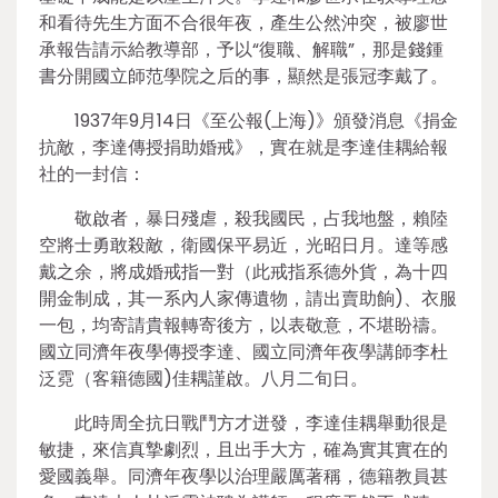
和看待先生方面不合很年夜，產生公然沖突，被廖世
承報告請示給教導部，予以“復職、解職”，那是錢鍾
書分開國立師范學院之后的事，顯然是張冠李戴了。
1937年9月14日《至公報(上海)》頒發消息《捐金
抗敵，李達傳授捐助婚戒》，實在就是李達佳耦給報
社的一封信：
敬啟者，暴日殘虐，殺我國民，占我地盤，賴陸
空將士勇敢殺敵，衛國保平易近，光昭日月。達等感
戴之余，將成婚戒指一對（此戒指系德外貨，為十四
開金制成，其一系內人家傳遺物，請出賣助餉)、衣服
一包，均寄請貴報轉寄後方，以表敬意，不堪盼禱。
國立同濟年夜學傳授李達、國立同濟年夜學講師李杜
泛霓（客籍德國)佳耦謹啟。八月二旬日。
此時周全抗日戰鬥方才迸發，李達佳耦舉動很是
敏捷，來信真摯劇烈，且出手大方，確為實其實在的
愛國義舉。同濟年夜學以治理嚴厲著稱，德籍教員甚