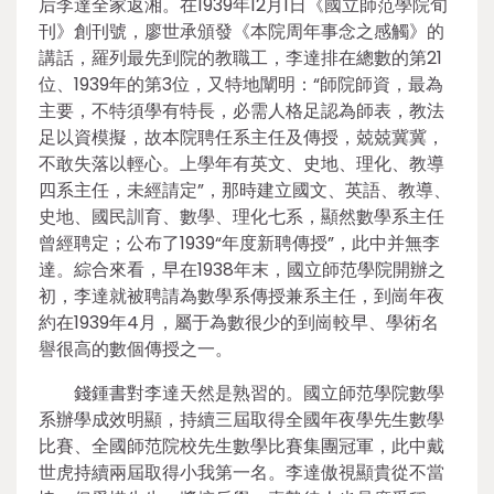
后李達全家返湘。在1939年12月1日《國立師范學院旬
刊》創刊號，廖世承頒發《本院周年事念之感觸》的
講話，羅列最先到院的教職工，李達排在總數的第21
位、1939年的第3位，又特地闡明：“師院師資，最為
主要，不特須學有特長，必需人格足認為師表，教法
足以資模擬，故本院聘任系主任及傳授，兢兢冀冀，
不敢失落以輕心。上學年有英文、史地、理化、教導
四系主任，未經請定”，那時建立國文、英語、教導、
史地、國民訓育、數學、理化七系，顯然數學系主任
曾經聘定；公布了1939“年度新聘傳授”，此中并無李
達。綜合來看，早在1938年末，國立師范學院開辦之
初，李達就被聘請為數學系傳授兼系主任，到崗年夜
約在1939年4月，屬于為數很少的到崗較早、學術名
譽很高的數個傳授之一。
錢鍾書對李達天然是熟習的。國立師范學院數學
系辦學成效明顯，持續三屆取得全國年夜學先生數學
比賽、全國師范院校先生數學比賽集團冠軍，此中戴
世虎持續兩屆取得小我第一名。李達傲視顯貴從不當