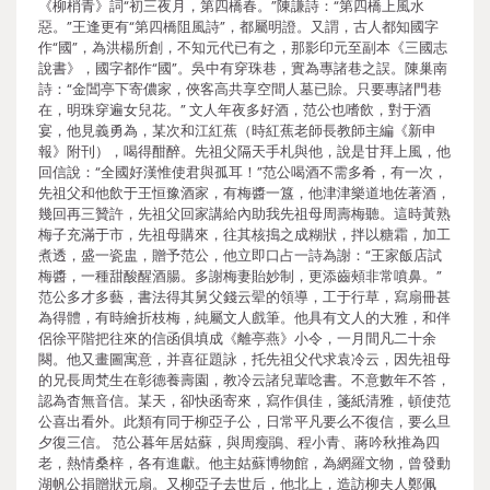
《柳梢青》詞“初三夜月，第四橋春。”陳謙詩：“第四橋上風水
惡。”王逢更有“第四橋阻風詩”，都屬明證。又謂，古人都知國字
作“國”，為洪楊所創，不知元代已有之，那影印元至副本《三國志
說書》，國字都作“國”。吳中有穿珠巷，實為專諸巷之誤。陳巢南
詩：“金閶亭下寄儂家，俠客高共享空間人墓已賒。只要專諸門巷
在，明珠穿遍女兒花。” 文人年夜多好酒，范公也嗜飲，對于酒
宴，他見義勇為，某次和江紅蕉（時紅蕉老師長教師主編《新申
報》附刊），喝得酣醉。先祖父隔天手札與他，說是甘拜上風，他
回信說：“全國好漢惟使君與孤耳！”范公喝酒不需多肴，有一次，
先祖父和他飲于王恒豫酒家，有梅醬一簋，他津津樂道地佐著酒，
幾回再三贊許，先祖父回家講給內助我先祖母周壽梅聽。這時黃熟
梅子充滿于市，先祖母購來，往其核搗之成糊狀，拌以糖霜，加工
煮透，盛一瓷盅，贈予范公，他立即口占一詩為謝：“王家飯店試
梅醬，一種甜酸醒酒腸。多謝梅妻貽妙制，更添齒頰非常噴鼻。”
范公多才多藝，書法得其舅父錢云翚的領導，工于行草，寫扇冊甚
為得體，有時繪折枝梅，純屬文人戲筆。他具有文人的大雅，和伴
侶徐平階把往來的信函俱填成《離亭燕》小令，一月間凡二十余
闋。他又畫圖寓意，并喜征題詠，托先祖父代求袁冷云，因先祖母
的兄長周梵生在彰德養壽園，教冷云諸兒輩唸書。不意數年不答，
認為杳無音信。某天，卻快函寄來，寫作俱佳，箋紙清雅，頓使范
公喜出看外。此類有同于柳亞子公，日常平凡要么不復信，要么旦
夕復三信。 范公暮年居姑蘇，與周瘦鵑、程小青、蔣吟秋推為四
老，熱情桑梓，各有進獻。他主姑蘇博物館，為網羅文物，曾發動
湖帆公捐贈狀元扇。又柳亞子去世后，他北上，造訪柳夫人鄭佩