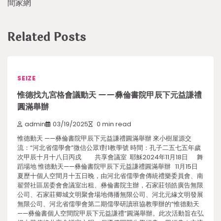
間家網
Related Posts
SEIZE
惟德找九宮格會議動天 ——彝倫書院甲辰下元益謙禮
圓滿舉辦
admin
03/19/2025
0 min read
惟德動天 ——彝倫書院甲辰下元益謙禮圓滿舉辦 來小樹屋源交
流：“河北省儒學會”微信公眾1對1教學號 時間：孔子二五七五年歲
次甲辰十月十八日丙戌 共享會議室 耶穌2024年11月18日 舞
蹈場地 惟德動天——彝倫書院甲辰下元益謙禮圓滿舉辦 11月15日
夏歷十個人空間月十五日晚，由河北省儒學會傳統禮樂委員會、南
翟營社區居委會會議室出租、彝倫書院主辦，石家莊領皓廣告無限
公司、石家莊卿城文明聚會場地傳播無限公司、河北元緣文明發展
無限公司、河北省儒學會第二期儒學研讀班協教學辦的“惟德動天
——彝倫書個人空間院甲辰下元益謙禮”圓滿舉辦。此次活動旨在弘