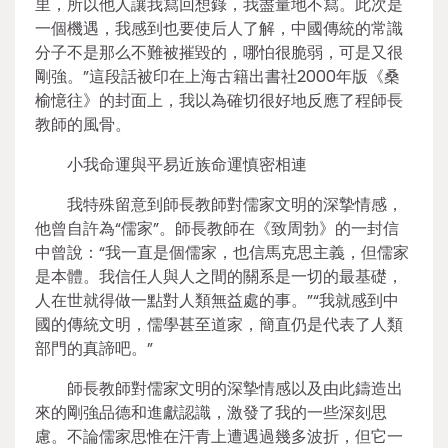
里，所以他人讓我寫回想錄，我盡量地不寫。此次是
一個機遇，我感到也要使后人了解，中國傳統的常識
分子不是那么不難被摧毀的，哪怕很脆弱，可是又很
剛強。”這段話被印在上海古籍出書社2000年版《桑
榆憶往》的封面上，我以為確切很好地反應了程師長
教師的風骨。
小我命運與平易近族命運慎密相連
我特殊留意到師長教師對儒家文明的深摯情感，
他曾自許為“儒家”。師長教師在《致周勃》的一封信
中曾說：“我一直是個儒家，也信馬克思主義，但儒家
是本體。我信任人與人之間的關系是一切的最基礎，
人在世就得做一點對人類無益處的事。”“我就感到中
國的傳統文明，儒學甚至道家，簡直仍是代表了人類
部門的真諦吧。”
師長教師對儒家文明的深摯情感以及由此鑄造出
來的剛強品德和進獻認識，激發了我的一些深刻思
慮。不論儒家思惟在汗青上遭遇過幾多波折，但它一