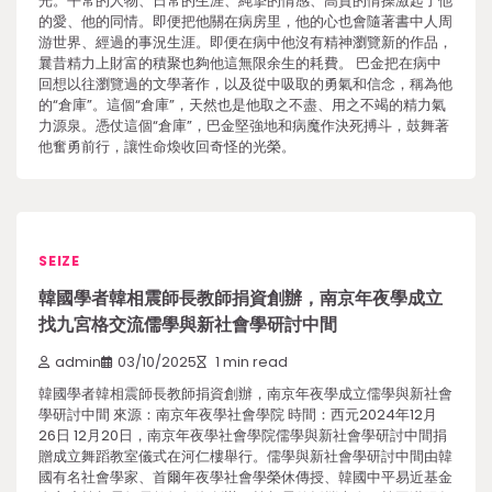
光。平常的人物、日常的生涯、純摯的情感、高貴的情操激起了他
的愛、他的同情。即便把他關在病房里，他的心也會隨著書中人周
游世界、經過的事況生涯。即便在病中他沒有精神瀏覽新的作品，
曩昔精力上財富的積聚也夠他這無限余生的耗費。 巴金把在病中
回想以往瀏覽過的文學著作，以及從中吸取的勇氣和信念，稱為他
的“倉庫”。這個“倉庫”，天然也是他取之不盡、用之不竭的精力氣
力源泉。憑仗這個“倉庫”，巴金堅強地和病魔作決死搏斗，鼓舞著
他奮勇前行，讓性命煥收回奇怪的光榮。
SEIZE
韓國學者韓相震師長教師捐資創辦，南京年夜學成立
找九宮格交流儒學與新社會學研討中間
admin
03/10/2025
1 min read
韓國學者韓相震師長教師捐資創辦，南京年夜學成立儒學與新社會
學研討中間 來源：南京年夜學社會學院 時間：西元2024年12月
26日 12月20日，南京年夜學社會學院儒學與新社會學研討中間捐
贈成立舞蹈教室儀式在河仁樓舉行。儒學與新社會學研討中間由韓
國有名社會學家、首爾年夜學社會學榮休傳授、韓國中平易近基金