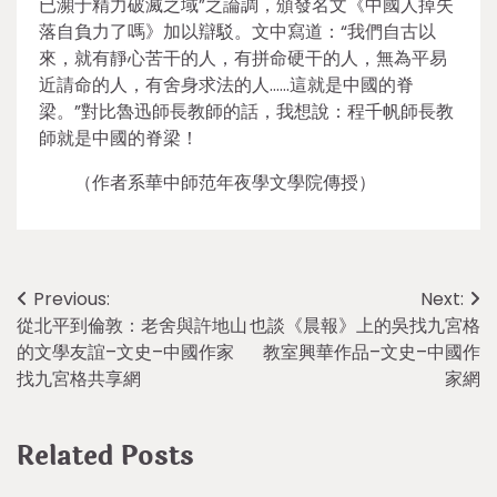
已瀕于精力破滅之域”之論調，頒發名文《中國人掉失
落自負力了嗎》加以辯駁。文中寫道：“我們自古以
來，就有靜心苦干的人，有拼命硬干的人，無為平易
近請命的人，有舍身求法的人……這就是中國的脊
梁。”對比魯迅師長教師的話，我想說：程千帆師長教
師就是中國的脊梁！
（作者系華中師范年夜學文學院傳授）
Post
Previous:
Next:
從北平到倫敦：老舍與許地山
也談《晨報》上的吳找九宮格
navigation
的文學友誼–文史–中國作家
教室興華作品–文史–中國作
找九宮格共享網
家網
Related Posts