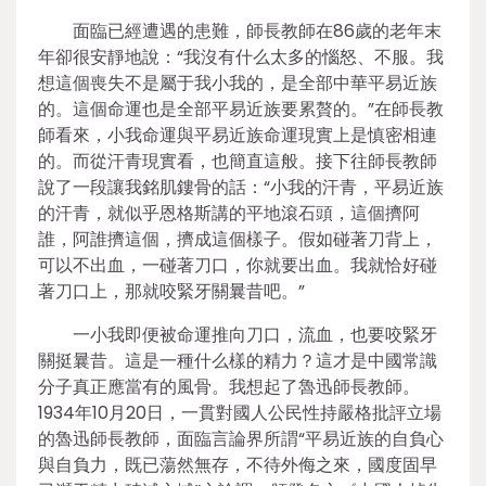
面臨已經遭遇的患難，師長教師在86歲的老年末
年卻很安靜地說：“我沒有什么太多的惱怒、不服。我
想這個喪失不是屬于我小我的，是全部中華平易近族
的。這個命運也是全部平易近族要累贅的。”在師長教
師看來，小我命運與平易近族命運現實上是慎密相連
的。而從汗青現實看，也簡直這般。接下往師長教師
說了一段讓我銘肌鏤骨的話：“小我的汗青，平易近族
的汗青，就似乎恩格斯講的平地滾石頭，這個擠阿
誰，阿誰擠這個，擠成這個樣子。假如碰著刀背上，
可以不出血，一碰著刀口，你就要出血。我就恰好碰
著刀口上，那就咬緊牙關曩昔吧。”
一小我即便被命運推向刀口，流血，也要咬緊牙
關挺曩昔。這是一種什么樣的精力？這才是中國常識
分子真正應當有的風骨。我想起了魯迅師長教師。
1934年10月20日，一貫對國人公民性持嚴格批評立場
的魯迅師長教師，面臨言論界所謂“平易近族的自負心
與自負力，既已蕩然無存，不待外侮之來，國度固早