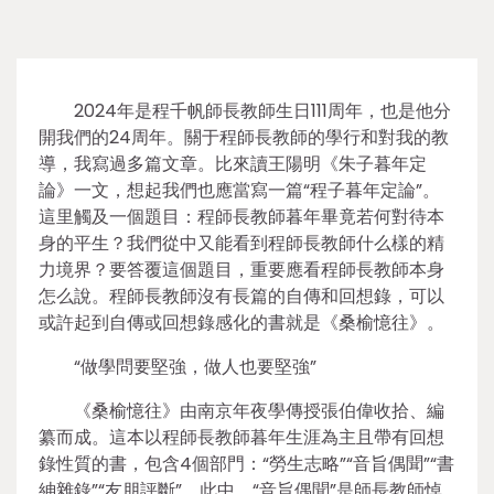
2024年是程千帆師長教師生日111周年，也是他分
開我們的24周年。關于程師長教師的學行和對我的教
導，我寫過多篇文章。比來讀王陽明《朱子暮年定
論》一文，想起我們也應當寫一篇“程子暮年定論”。
這里觸及一個題目：程師長教師暮年畢竟若何對待本
身的平生？我們從中又能看到程師長教師什么樣的精
力境界？要答覆這個題目，重要應看程師長教師本身
怎么說。程師長教師沒有長篇的自傳和回想錄，可以
或許起到自傳或回想錄感化的書就是《桑榆憶往》。
“做學問要堅強，做人也要堅強”
《桑榆憶往》由南京年夜學傳授張伯偉收拾、編
纂而成。這本以程師長教師暮年生涯為主且帶有回想
錄性質的書，包含4個部門：“勞生志略”“音旨偶聞”“書
紳雜錄”“友朋評斷”。此中，“音旨偶聞”是師長教師悼