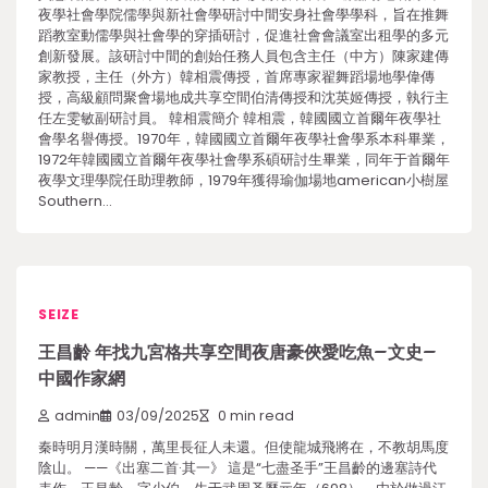
夜學社會學院儒學與新社會學研討中間安身社會學學科，旨在推舞
蹈教室動儒學與社會學的穿插研討，促進社會會議室出租學的多元
創新發展。該研討中間的創始任務人員包含主任（中方）陳家建傳
家教授，主任（外方）韓相震傳授，首席專家翟舞蹈場地學偉傳
授，高級顧問聚會場地成共享空間伯清傳授和沈英姬傳授，執行主
任左雯敏副研討員。 韓相震簡介 韓相震，韓國國立首爾年夜學社
會學名譽傳授。1970年，韓國國立首爾年夜學社會學系本科畢業，
1972年韓國國立首爾年夜學社會學系碩研討生畢業，同年于首爾年
夜學文理學院任助理教師，1979年獲得瑜伽場地american小樹屋
Southern…
SEIZE
王昌齡 年找九宮格共享空間夜唐豪俠愛吃魚–文史–
中國作家網
admin
03/09/2025
0 min read
秦時明月漢時關，萬里長征人未還。但使龍城飛將在，不教胡馬度
陰山。 ——《出塞二首·其一》 這是“七盡圣手”王昌齡的邊塞詩代