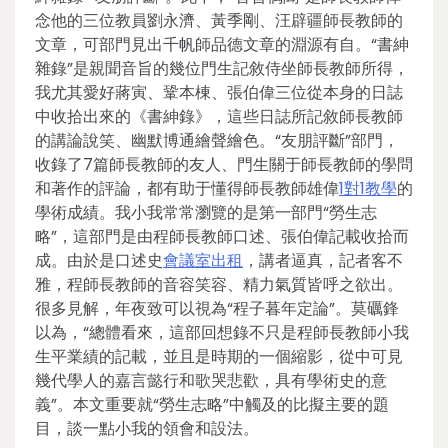
念他的三位教員劉永濟、黃季剛、汪辟疆師長教師的
文章，可部門見出千帆師品德文章的淵源有自。“書紳
雜錄”是親聞音旨的幾位門生記敘侍坐師長教師所得，
我尤其愛好蔣寅、鞏本棟、張伯偉三位從本身的日誌
中收拾出來的《書紳錄》，這些日誌所記敘師長教師
的講論說笑、幽默博通繪聲繪色。“友朋評斷”部門，
收錄了7篇師長教師的友人、門生關于師長教師的學問
和著作的評論，都有助于懂得師長教師雄偉
1對1教學
的
學術成績。我小我常常瀏覽的是第一部門“勞生志
略”，這部門是由程師長教師口述、張伯偉記載收拾而
成。由於是口述史
會議室出租
，講者逼真，記者客不
雅，程師長教師的音容笑容、精力氣質皆呼之欲出。
很多見解，年夜致可以視為“程子暮年定論”。莫礪鋒
以為，“總體看來，這部回想錄不只是程師長教師小我
生平業績的記載，並且是時期的一個縮影，從中可見
幾代學人的嘉言懿行和歌哭悲歡，具有學術史的意
義”。本文重要就“勞生志略”中觸及的比擬主要的題
目，談一點小我的領會和設法。