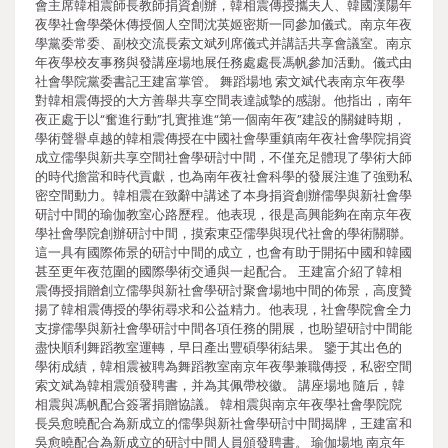
會主席韓相震師長教師捐資創辦，韓相震傳授攜夫人、韓國漢陽年
夜學社會學榮休傳授個人空間沈英姬密斯一同參加儀式。南京年夜
學黨委常委、副校交流長索文斌列席儀式并講話共享會議室。南京
年夜學校友事務與發講座場地展任務處處長馮帆參加活動。儀式由
社會學院黨委書記王建富掌管。 舞蹈場地 索文斌代表南京年夜學
對韓相震傳授的大方善舉共享空間表達誠摯的感謝。他指出，南年
夜正處于以“奮進行動”扎實推進“第一個南年夜”建設的關鍵時期，
學術聲譽卓越的韓相震傳授在中國社會學重鎮南年夜社會學院捐資
成立儒學與新共享空間社會學研討中間，不僅充足體現了學術大師
的時代擔當和時代貢獻，也為南年夜社會科學的發展注進了強勁私
密空間動力。韓相震在致辭中講述了本身捐資創辦儒學與新社會學
研討中間的瑜伽教室心路歷程。他表現，很是高興能夠在南京年夜
學社會學院創辦研討中間，摸索東亞儒學與現代社會的學術關聯。
這一具有國際佈景的研討中間的成立，也會有助于開拓中國和韓國
甚至更年夜范圍的國際學術交通與一起配合。 王建富介紹了韓相
震傳授捐贈創立儒學與新社會學研討聚會場地中間的佈景，高度贊
揚了韓相震傳授的學術尋求和公益精力。他表現，社會學院會全力
支撐儒學與新社會學研討中間各項任務的開展，也盼望研討中間能
盡快順利舞蹈教室運轉，早日產出豐碩學術結果。 鑒于其出色的
學術成績，韓相震被聘為舞蹈教室南京年夜學兼職傳授，私密空間
索文斌為韓相震頒發聘書，并為其佩帶校徽。 講座場地 隨后，韓
相震與馮帆配合簽署捐贈協議。 韓相震與南京年夜學社會學院院
長吳愈曉配合為新成立的儒學與新社會學研討中間揭牌，王建富和
吳愈曉配合為新成立的研討中間人員頒發聘書。 瑜伽場地 南京年