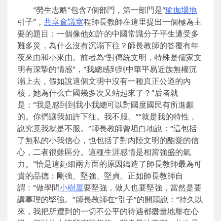
“勞生志略”包含7個部門，第一部門是“
瑜伽場地
引子”，
共享會議室
程師長教師在這里提出一個極為主
要的題目：一個像他如許的中國常識分子平生遭受多
難多災，為什么沒有沉溺下往？師長教師的答覆有年
夜來由和小來由。前者為“對傳統文明，特殊是儒家文
明有深摯的情感”，“我總感到到中華平易近族無權沉
溺上去，假如說這個文明中沒有一種真正公道的內
核，她為什么亡國幾多次又站起來了？”后者就
是：“我是感到到我小我總可以對國度國民有所進獻
的。你們讓我如許下往。我不服。”“就是我的特性，
說究竟我就是不服。”師長教師曾坦白地說：“這包括
了無私的小我信心，也包括了對內陸文明的酷愛的信
心，二者很難區分。這種生涯感情是相當強盛的氣
力。”恰是這鉅細兩方面的原因鑄造了師長教師最為可
貴的品德：剛強、堅強、堅貞。正如師長教師自
謂：“做學問
小樹屋
要堅強，做人也要堅強，當然是要
講事理的堅強。”師長教師在“引子”的開頭說：“持久以
來，我把所遭到的一切不公平的待遇都盡量地壓在心