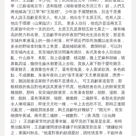
表作。王昌齡，字少伯。生于武周圣歷元年（698）。由於做過江
寧（江蘇省南京市）丞和龍標（湖南省懷化市洪江市）尉，人們又
將他稱為“王江寧”和“王龍標”。 少年游 手攜雙鯉魚，目送千里雁
有人說王昌齡是長安人。有人說，他出生于太原王氏。也有人說，
他出于瑯琊（山東臨沂）王氏。 更多人信任，他也許是這兩支王
氏家族中此中一支的后代。太原王氏是唐朝五姓七看之一，擁有極
高的勢力和名譽。王昌齡早年的年夜部門時光生涯在長安，那是長
安城外東邊灞上的一個小村落，村平易近們崇尚漁獵以改良伙食，
多余的野味拿到集市上售賣，還能補助家用。 農閑時節，可以到
長安城內走走。長安城的里坊間遍布酒坊，各式美食令人目炫紛
亂，什么烙羊、炙駝，加上葫蘆醬、桃花醋，撒上芝麻和胡椒，噴
鼻氣四溢，饞得生齒水都要流上去啦。貴族人家下館子愛吃雞舌，
嚼著雞舌，連酒量也年夜了。還有那兔羹，令人垂涎欲滴。各色糕
點，不成勝數。朱雀年夜街上的“張手美家”天天摩肩接踵，濟濟一
堂，聽說能進這家館子的都不是通俗人。 可王昌齡家道貧苦，那
般精致的食品對他來說其實過于昂貴。他偶然會在街上的餅展里買
幾個餅。那時，長安城的餅展里，出售著各類餅，胡餅、湯餅、蒸
餅、餛飩，還有薄夜餅、喘餅、糖脆餅、二儀餅等。各類名堂的餅
令人琳琅滿目，即使天天吃一種，一年上去也吃不完。那時正逢開
元亂世，一錢能買很多餅，夠王昌齡吃好幾頓了：“開元中，長安
物價年夜減。兩市賣二儀餅，一錢數對。”（唐·馮贄《云仙雜
記》） 王昌齡家常吃的是黍米飯，最罕見的下飯菜是韭菜。有時
整治飯菜時，王昌齡腰間便掛著鐮子到菜園里割韭菜：“腰鐮欲何
之，東園刈秋韭。”他還對垂釣頗感愛好，因性情直率，不顧外表