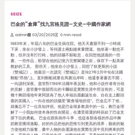
SEIZE
巴金的“倉庫”找九宮格見證–文史–中國作家網
admin
03/20/2025
0 min read
1983年末，年屆八旬的巴金生病住院。他天天晝寢不到一小時就
下床，坐在小沙發上，等待護士兩點鐘來量體溫。他坐著一動也不
動，但并沒有打打盹，他的頭腦不願歇息，在回想他讀過的一些
書、一些作品，盼望在他的記憶力完整闌珊之前，保存下一點美家
教妙的工具。 那些天，他坐在小沙發上，回想了狄更斯的小說
《雙城記》。他最后一次讀完《雙城記》是1927年2月中旬在法國
郵船“昂熱”上。直到郵船就要在馬賽泊岸時，他還拿著書丟不開，
一向讀到深夜。盡管對1789年法國年夜反動，他和小說作者有分歧
的見解；盡管書中脫穎而出的卡爾頓是實際生涯中所沒有的，可是
幾十舞蹈場地年來阿誰為了他人幸福自愿獻誕生命、自在走上斷頭
臺的英國人，一向在他的頭腦里“聚會場地彷徨”。巴金忘不了他，
就像忘不了一位良知伴侶。他是巴金很多教員中的一位，教巴金理
解了一小我如何使本身的性命開花，在遭受噩運的時辰給了巴金支
撐下往的勇氣。 巴金在跟疾病作斗爭，也從各類各樣的作品中舞
蹈教室獲得激勵。好的作品把他的思惟引到更高的境界，藝術的魅
力使他精力振奮，書中人物的命運讓他在實際生涯中見到將來的閃