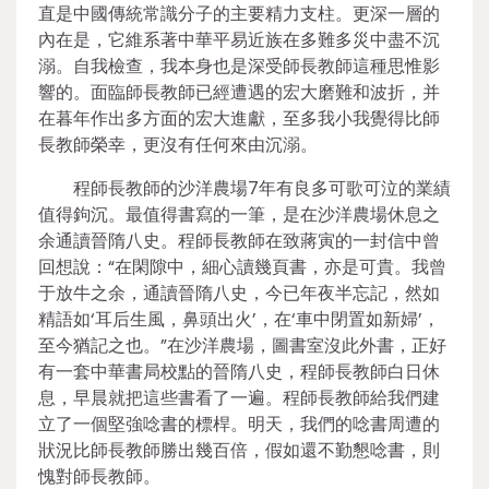
直是中國傳統常識分子的主要精力支柱。更深一層的
內在是，它維系著中華平易近族在多難多災中盡不沉
溺。自我檢查，我本身也是深受師長教師這種思惟影
響的。面臨師長教師已經遭遇的宏大磨難和波折，并
在暮年作出多方面的宏大進獻，至多我小我覺得比師
長教師榮幸，更沒有任何來由沉溺。
程師長教師的沙洋農場7年有良多可歌可泣的業績
值得鉤沉。最值得書寫的一筆，是在沙洋農場休息之
余通讀晉隋八史。程師長教師在致蔣寅的一封信中曾
回想說：“在閑隙中，細心讀幾頁書，亦是可貴。我曾
于放牛之余，通讀晉隋八史，今已年夜半忘記，然如
精語如‘耳后生風，鼻頭出火’，在‘車中閉置如新婦’，
至今猶記之也。”在沙洋農場，圖書室沒此外書，正好
有一套中華書局校點的晉隋八史，程師長教師白日休
息，早晨就把這些書看了一遍。程師長教師給我們建
立了一個堅強唸書的標桿。明天，我們的唸書周遭的
狀況比師長教師勝出幾百倍，假如還不勤懇唸書，則
愧對師長教師。