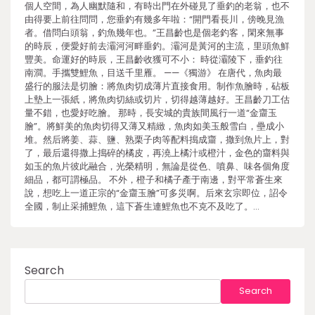
個人空間，為人幽默隨和，有時出門在外碰見了垂釣的老翁，也不
由得要上前往問問，您垂釣有幾多年啦：“開門看長川，傍晚見漁
者。借問白頭翁，釣魚幾年也。”王昌齡也是個老釣客，閑來無事
的時辰，便愛好前去灞河河畔垂釣。灞河是黃河的主流，里頭魚鮮
豐美。命運好的時辰，王昌齡收獲可不小： 時從灞陵下，垂釣往
南澗。手攜雙鯉魚，目送千里雁。 ——《獨游》 在唐代，魚肉最
盛行的服法是切膾：將魚肉切成薄片直接食用。制作魚膾時，砧板
上墊上一張紙，將魚肉切絲或切片，切得越薄越好。王昌齡刀工估
量不錯，也愛好吃膾。 那時，長安城的貴族間風行一道“金齏玉
膾”。將鮮美的魚肉切得又薄又精緻，魚肉如美玉般雪白，壘成小
堆。然后將姜、蒜、鹽、熟栗子肉等配料搗成齏，撒到魚片上，對
了，最后還得撒上搗碎的橘皮，再澆上橘汁或橙汁，金色的齏料與
如玉的魚片彼此融合，光榮精明，無論是從色、噴鼻、味各個角度
細品，都可謂極品。 不外，橙子和橘子產于南邊，對平常蒼生來
說，想吃上一道正宗的“金齏玉膾”可多災啊。后來玄宗即位，詔令
全國，制止采捕鯉魚，這下蒼生連鯉魚也不克不及吃了。…
Search
Search