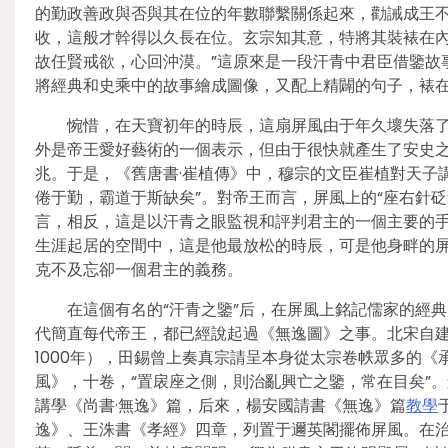
的勤政善政與否與其在位的年數聯繫關係起來，勸誡成王
收，這般才幹得以久長在位。玄宗知其意，特將其裝裱在內
故任賢戒欲，心回沖漠。”這原來是一段汗青中君臣借鑒故
將經典和史乘中的故事繪成圖像，又配上精闢的句子，裱在
惋惜，在天寶初年的時辰，這扇屏風由于年久壞失落
外是帝王愛好藝術的一個表示，但由于很快就產生了安史
兆。于是，《舊唐書·崔植傳》中，穆宗的文臣崔植對天子
倦于勤，霸道于斯缺矣”。對帝王而言，屏風上的“座右針
言，相反，這是以汗青之眼監視和評判君主的一個主要的
生涯起居的空間中，這是他最放松的時辰，可是他身畔的
克不及忘卻一個君主的義務。
在這個有名的“汗青之鑒”后，在屏風上銘記儒家的經
代簡直每代帝王，都已經說起過《無逸圖》之事。北宋自
1000年），田錫曾上奏真宗請呈本身從太宗卷帙眾多的
風》，十卷，“置扆座之側，則治亂興亡之鑒，常在目矣”
講學《尚書·無逸》篇，后來，楊安國請書《無逸》篇
教學
逸》、王洙書《孝經》四章，列置于邇英閣擺佈屏風。在