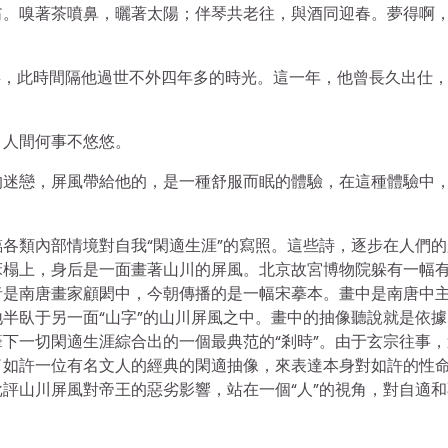
翁。嗅著茶噴鼻，曬著太陽；伴琴共老往，與酒同迎春。夢得啊
老矣，此時間隔他過世不外四年多的時光。這一年，他曾長久出仕
，人間何事不悠悠。
的迷戀，屏風帶給他的，是一種舒服而眠的體驗，在這種體驗中
。
各類內部情境對自我“閑適生涯”的寫照。這些詩，逐步在人們的
床榻上，身后是一面畫著山川的屏風。北京故宮博物院躲有一幅
者是南唐畫家顧閎中，今朝傳播的是一幅宋摹本。畫中是南唐中
半臥于另一面“山字”的山川屏風之中。畫中的抽像聽說就是依據
下一切閑適生涯綜合出的一個最典范的“剎時”。由于玄宗往事，
了如許一位有名文人的經典的閑適抽像，來表達本身對如許的性
評山川屏風對帝王的惡劣影響，站在一個“人”的視角，對自適和