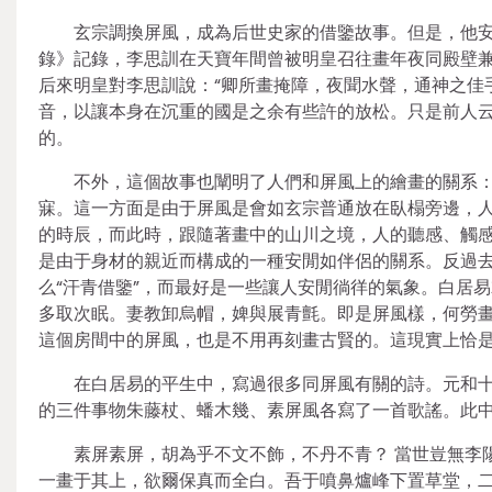
玄宗調換屏風，成為后世史家的借鑒故事。但是，他
錄》記錄，李思訓在天寶年間曾被明皇召往畫年夜同殿壁兼
后來明皇對李思訓說：“卿所畫掩障，夜聞水聲，通神之佳
音，以讓本身在沉重的國是之余有些許的放松。只是前人云
的。
不外，這個故事也闡明了人們和屏風上的繪畫的關系：
寐。這一方面是由于屏風是會如玄宗普通放在臥榻旁邊，
的時辰，而此時，跟隨著畫中的山川之境，人的聽感、觸
是由于身材的親近而構成的一種安閒如伴侶的關系。反過
么“汗青借鑒”，而最好是一些讓人安閒徜徉的氣象。白居
多取次眠。妻教卸烏帽，婢與展青氈。即是屏風樣，何勞畫
這個房間中的屏風，也是不用再刻畫古賢的。這現實上恰是
在白居易的平生中，寫過很多同屏風有關的詩。元和十
的三件事物朱藤杖、蟠木幾、素屏風各寫了一首歌謠。此
素屏素屏，胡為乎不文不飾，不丹不青？ 當世豈無李
一畫于其上，欲爾保真而全白。吾于噴鼻爐峰下置草堂，