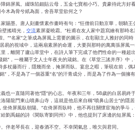
步障錦屏風。綴珠陷鈿貼云母，五金七寶相小巧。貴豪待此方好
爾今木為骨兮紙為面，舍吾草堂欲何之？
家賜墨。唐人刻畫懷素作畫時有句：“狂僧前日動京華，朝騎王
粉壁搖晴光，
交流
素屏凝曉霜。”杜甫在友人家中題寫繪有那時名
煌。”“名家”之筆成為屏風上需要的圖示，在彰顯主人雅好的同時
白居易的視域中，這兩扇素屏的命運，大要與那時的萬萬張屏風一
這里，離開了廬山草堂中，在詩人筆下完成了他們性命的一種超
箴銘”，一種屬于文人士年夜夫的箴銘。在《草堂三謠并序》中，
時多杖藤而行，隱幾而坐，掩屏而臥。宴息之暇，筆硯在前，偶
銘”，不是為了一個器重“名”的汗青成分，而是為了作為一個擁
義也一直隨同著他“隱”的心志。年夜和三年，58歲的白居易終
洛陽龍門東山噴鼻山寺，這就是他后來自稱“噴鼻山居士”的隱居
，坐倚屏風臥朝陽。”在倚屏而臥時，他不再往關懷宦海的爭斗，
首給劉禹錫的詩《閑臥寄劉同州》中，他也提到了床邊的短屏風
中。伴老琴長在，迎春酒不空。不幸閑氣息，唯欠與君同。