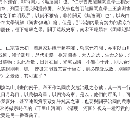
備不雅省，非特開元《無逸圖》也。”仁宗曾應龍圖閣直學士楊安
四章，列置于邇英閣擺佈屏。宋英宗也曾召龍圖閣直學士王廣淵
書之于欽明殿屏，以備不雅省，非特開元《無逸圖》也”，以表白
在太學講解《尚書·無逸》篇，但是，那時朝內最有勢力的蔡京
加寵任，種下靖康之果。關于這段史事，南宋王應麟在《困學紀
也。仁宗寶元初，圖農家耕織于延春閣，哲宗元符間，亦更以山
載道，諸子談理，歷代史籍，祖宗圖書，天人之蘊，生命之妙，
出萬物；以此為量，日月在目，光宅四海。不雅心于此，則六合
德視則明。噫！ 使徽宗能置其言于坐右，則必能鑒成敗，別淑
秀》之景致，其可畫乎？
調換為山川畫的例子。帝王作為國度安危治亂之心裁，其一言一
以日月為目，以萬物為量，以四海為家。是以，他們的屏風上，
小我喜好，甚至連觀賞景致如許純真之事，也要與關乎治國的農
經常將徽宗時代的《千里山河圖》《清明上河圖》視為一種可貴的
大要是另一番寄義了。