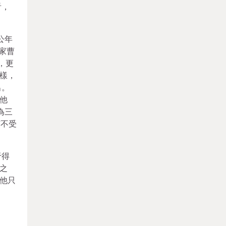
看，
公年
家曹
，更
樣，
出。
他
為三
有不受
于得
之
他只
：