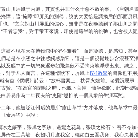
安置山川屏風于內殿，其實也并非什么十惡不赦的事。《唐朝名
掩障，這“掩障”即屏風的別稱，說的大要恰是調換后的那面屏風
手也。”玄宗對山川屏風的偏心，無非是在夜晚聽到了那山川之間
“王者忘我”，對于帝王來說，即使是這半晌的松弛，也會被人齟
這盡不現在天在博物館中的“不雅看”，而是凝聽，是感知，甚至
人們老是在小憩之中往感觸感染它，這是一個視覺逐步含混甚至
感以及腦中的一切想象逐步如飛鳥般不受拘束地浮現出來。總之
去，對于凡人而言，在這種情狀下，屏風上
1對1教學
的圖像也不用
易就有首《偶眠》詩云：“放杯書案上，枕臂火爐前。老愛沉思事
古賢。”在為官的閑暇之時，他脫下官帽，慵坐欲眠，此刻他感
白居易作為士年夜夫的“吏隱”思惟的一個具象的生涯寫照。
二年，他被貶江州后的居所“廬山草堂”方才落成，他為草堂中最
中《素屏謠》中說：
陽冰之篆字，張旭之字跡，邊鸞之花鳥，張璪之松石？ 吾不令加
二屏倚在工具墻。夜如明月進我室，曉如白云圍我床。我心久養