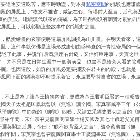
不要追逐安適吃苦，應不時勤謹，對本身
私密空間
的批駁也應謙
殿的屏風上，“收支不雅省，咸記在心。每嘆前人至言，后代莫
事的美談。繼續漢代以來的傳統，為了斟酌到沒有瀏覽才能的群
屏風上，可以彰顯這些故事中的“訓誡”之義。
了，酷愛繪畫的玄宗便將這扇屏風調換為山川畫。在明天看來，
之亂，這件事就仿佛是這場形成唐朝由盛轉衰的汗青性變局的一
講述了此事，并說“自后既無座右針砭，又信奸臣用事，天寶之世
砭”，并不只是在日常生涯中一個裝潢品，也盡不是給旁人看的管
手腕。也因這般，如許的屏風必定要擺設在君主的內殿，也就是
屏風同下面的經典卻不時提示著它，永遠要堅持自省的立場，永
典，不止是為了讓帝王慎獨內省，更成為帝王君明臣賢的一種昭告
建國天子太祖趙匡胤就曾以《無逸》訓全國。宋真宗咸平三年（
《承平御覽》中節錄的《御覽》四卷，又請立采經史要切之言的《
。景祐年間，宋仁宗召見龍圖閣直學士楊安國及其七十歲老父光甫
于邇英閣之后屏，帝曰：“朕不欲背圣人之言”，號令蔡襄書《無
治閏年間，宋英宗也曾召龍圖閣直學士王廣淵書寫《無逸圖》，