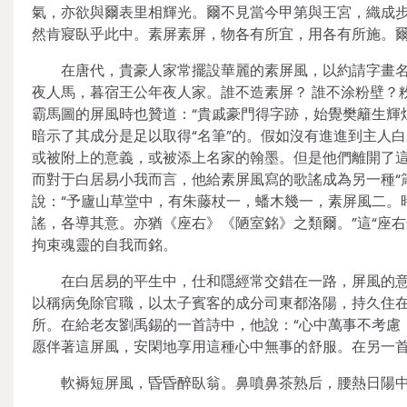
氣，亦欲與爾表里相輝光。爾不見當今甲第與王宮，織成
然肯寢臥乎此中。素屏素屏，物各有所宜，用各有所施。
在唐代，貴豪人家常擺設華麗的素屏風，以約請字畫名
夜人馬，暮宿王公年夜人家。誰不造素屏？ 誰不涂粉壁？
霸馬圖的屏風時也贊道：“貴戚豪門得字跡，始覺樊籬生輝
暗示了其成分是足以取得“名筆”的。假如沒有進進到主人
或被附上的意義，或被添上名家的翰墨。但是他們離開了
而對于白居易小我而言，他給素屏風寫的歌謠成為另一種“
說：“予廬山草堂中，有朱藤杖一，蟠木幾一，素屏風二。
謠，各導其意。亦猶《座右》《陋室銘》之類爾。”這“座右
拘束魂靈的自我而銘。
在白居易的平生中，仕和隱經常交錯在一路，屏風的意
以稱病免除官職，以太子賓客的成分司東都洛陽，持久住在
所。在給老友劉禹錫的一首詩中，他說：“心中萬事不考慮
愿伴著這屏風，安閑地享用這種心中無事的舒服。在另一
軟褥短屏風，昏昏醉臥翁。鼻噴鼻茶熟后，腰熱日陽