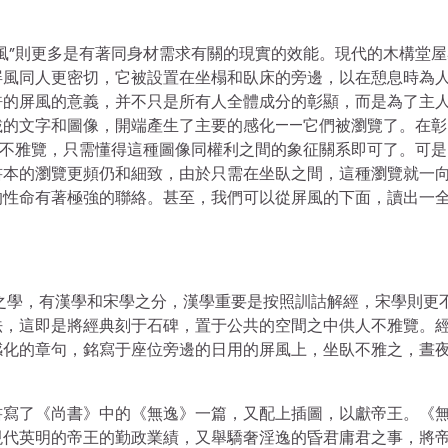
風”則更多是有著同身材需求有關的現實的效能。現代的木構堂屋
屏風同人更密切，它被設置在坐榻和臥床的旁邊，以在憩息時為
許的屏風的意義，并不只是所有人全體成分的彰顯，而是為了主
載的文字和圖像，開端產生了主要的感化——它們被瀏覽了。在彰
細不雅覽，只需懂得這種圖像同權利之間的象征關系即可了。可是
書本的瀏覽更頻仍和細致，由於只需在坐臥之間，這種瀏覽就一
的性命有著極強的聯絡。甚至，我們可以從屏風的下面，讀出一
之學，有漢學和宋學之分，漢學重要是按照訓詁解經，宋學則更
法，這即是將經典刻于石碑，置于公共的空間之中供人不雅覽。
感化的章句，銘寫于座位旁邊的日用的屏風上，坐臥不雅之，晝
書寫了《尚書》中的《無逸》一篇，又配上插圖，以獻帝王。《
現代英明的帝王的勤政業績，又舉驕奢淫逸的昏君庸君之事，將