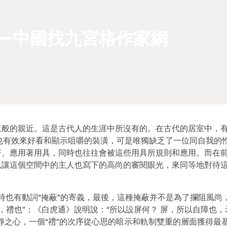
–中國找九宮格作家網
這般的親近。這是古代人的生涯中所沒有的。在古代的居室中，
，也有效來好看和顯示咀嚼的裝潢，可是唯獨缺乏了一位同自我的
著、應用著用具，同時也往往會被這些用具所規則和應用。而在
以讓這個空間中的主人也寫下的高尚的審閱眼光，來同等地對待
同時也有動詞“掩蔽”的寄義，最後，這種掩蔽并不是為了攔阻風尚
，禮也”；《白虎通》說明說：“所以設屏何？ 屏，所以自障也，
靜之心，一個“禮”的次序從心思的暗示和軌制雙重的層面獲得最