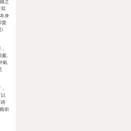
國之
書寫
本身
卻愛
聞》
川，
治亂
沖氣
慝
行，
可以
家耕
藝術