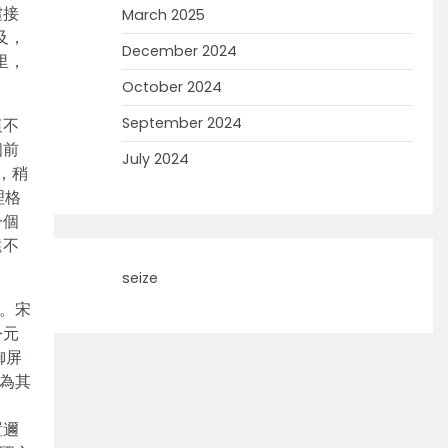
虛接
March 2025
及，
December 2024
里，
October 2024
September 2024
這不
個前
July 2024
，稍
理格
一個
遠不
seize
。宋
公元
御屏
為其
置邇