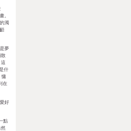
畫
畫。
的濁
齬
是夢
消散
，這
是什
，慵
到在
愛好
一點
浩然