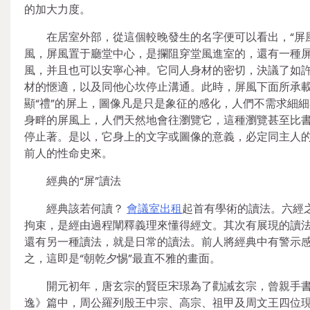
的加大力度。
在居室外部，從這個較晚發生的名字便可以看出，“屏
風，屏風置于廳堂中心，是攔阻穿堂風進室的，還有一種
風，并且也可以安寧心神。它同人身材的密切，決議了如
材的愜適，以及同他心坎停止溝通。此時，屏風下面所承
顯“禮”的屏上，圖像凡是只是象征的感化，人們不需求細
身畔的屏風上，人們天然地會往瀏覽它，這種瀏覽甚至比
停止著。是以，它身上的文字或圖像的意義，必定同主人
前人的性命史來。
經典的“屏”讀法
經典該若何讀？
會議室出租
起首有學術的讀法。六經
拘束，是經由過程闡釋義理來懂得經文。其次有展現的讀
還有另一種讀法，就是日常的讀法。前人將經典中有警示
之，這即是“朝乾夕惕”最直不雅的畫面。
開元初年，唐玄宗的賢臣宋璟為了勸誡玄宗，曾親手
逸》篇中，周公羅列殷王中宗、高宗、祖甲及周文王四位