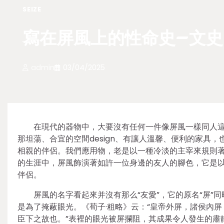
SEIZE
寫在屏風上的性命史–文史
admin
03/04/2025
在現代的器物中，大要沒有任何一件像屏風一樣同人
那坦蕩、合宜的空間design、有讓人溫馨、便利的家具
相親的伴侶。我們應用物，老是以一種冷淡的主宰來規則
的生涯中，屏風飾演著如許一位身邊的友人的腳色，它是
伴侶。
屏風的名字看起來并沒有那么“友愛”，它的原名“屏”
是為了掩蔽眼光。《荀子·粗略》云：“皇帝外屏，諸侯內屏
臣下之故也。”表裡的眼光被屏攔阻，其成果令人發生的肅