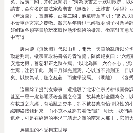
英、延義二閣，并特意闡明：“卿為朕書之于欽明殿屏，以
請書，命有名的書法家蔡襄書《無逸》、王洙書《孝經》
《無逸圖》，置邇英、延義二閣，他還特意闡明：“卿為朕
不會重蹈玄宗之覆轍。徽宗早年時也已經號令國子司業蔣靜
好網羅各類字畫珍玩來取悅熱愛藝術的徽宗。徽宗對其愈
中言道：
唐內殿《無逸圖》代以山川，開元、天寶治亂所以分
勤怠判焉。徽宗宣取秘書省丹青進覽，陳師錫奏曰：“六經
安危之機，善惡邪正之跡在焉。”以此為圖，六合在心，流
生焉；注視于此，則日月祥光麗焉。心以道不雅則正，目以
矣。以規為瑱，聽之藐藐，而畫學設焉。《黍離》、《麥
這里除了提到玄宗事，還批駁了北宋仁宗將耕織圖像
甚至一思一慮都關系著全國之命運，故其應以全國為心，
有載道之六經，有治亂之史事，卻不被答應有怡情悅性的
織聯絡接觸起來，而不克不及將其看做“畫”。明天，我們
遺產，可是在經過的事況了靖康之難的南宋人那里，它們
屏風里的不受拘束世界