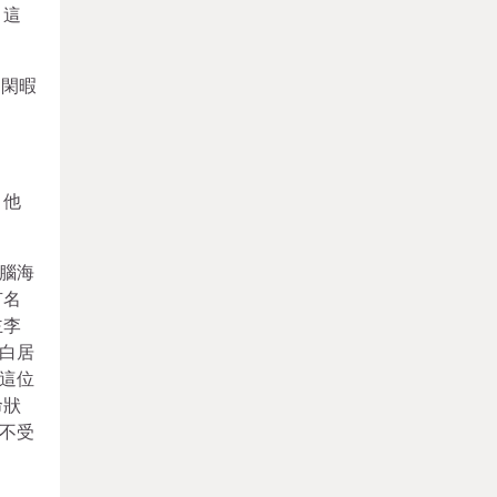
，這
，閑暇
，他
腦海
有名
主李
白居
這位
命狀
不受