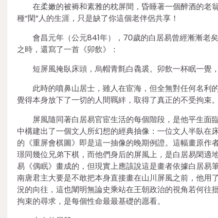
在柔嫩的被褥和素雅的枕屏間，昏睡著一個醉酒的老
種“閑”人的生涯，只是缺了你這個老伴侶共享！
會昌元年（公元841年），70歲的白居易曾經漸漸
之時，還寫了一首《卯飲》：
短屏風掩臥床頭，烏帽青氈白毳裘。卯飲一杯眠一覺
此時的噴鼻山居士，雖人在宦海，但全無對任何名利
覺得本身放下了一切的人間羈絆，取得了真正的不受拘束
屏風隨同著白居易官宦生活的每個階段，是他平生面臨
中構建出了一個文人所幻想的經典抽像：一位文人半臥在
的《重屏會棋圖》即是這一抽像的晚期例證。這幅畫原作
璟同幾位兄弟下棋，而他們身后的屏風上，是白居易閑適地
易《偶眠》畫成的，但現實上應該說這是畫者依據白居易筆
南唐君主大要是不敢把本身直接畫在山川屏風之前，他用
況的向往，這也闡明無論史乘站在王朝政治的視角若何往批
拘束的尋求，是每個性命最最基礎的愿看。