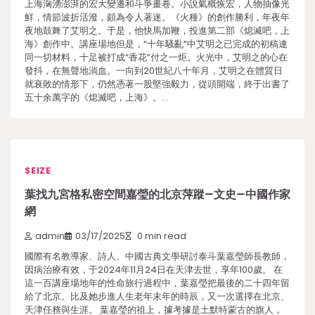
上海洶湧澎湃的宏大變遷和斗爭畫卷。小說氣概恢宏，人物抽像光
鮮，情節波折活潑，頗為令人著迷。《火種》的創作勝利，年夜年
夜地鼓舞了艾明之。于是，他快馬加鞭，投進第二部《熄滅吧，上
海》創作中。講座場地但是，“十年騷亂”中艾明之已完成的初稿連
同一切材料，十足被打成“香花”付之一炬。火光中，艾明之的心在
發抖，在無聲地淌血。一向到20世紀八十年月，艾明之在體質日
就衰敗的情形下，仍然憑著一股堅強毅力，從頭開端，終于出書了
五十余萬字的《熄滅吧，上海》。…
SEIZE
葉找九宮格私密空間嘉瑩的北京萍蹤–文史–中國作家
網
admin
03/17/2025
0 min read
國際有名教導家、詩人、中國古典文學研討泰斗葉嘉瑩師長教師，
因病治療有效，于2024年11月24日在天津去世，享年100歲。 在
這一百講座場地年的性命旅行過程中，葉嘉瑩把最後的二十四年留
給了北京。比及她步進人生老年末年的時辰，又一次選擇在北京、
天津任務與生涯。 葉嘉瑩的祖上，據考據是土默特蒙古的旗人，