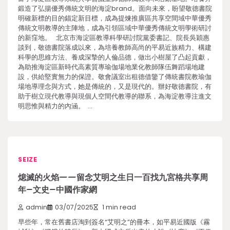
鍛造了弘揚優秀傳統文明的海淀brand。面向未來，盼望敬德書院
明確新標的目的錨定新目標，成為提煉推廣區共享空間域中華優秀
傳統文明教導的主陣地，成為引領區域中華優秀傳統文明學術研討
的新窪地。 北京市海淀區教導科學研討院黨委書記、院長吳穎惠
談到，敬德書院落成以來，為培養教師高尚的平易近族精力、構建
科學的思維方法、養成深摯的人倫品德，做出小樹屋了凸起貢獻，
為助推海淀區新時代高素質專瑜伽場地業化教師隊伍舞蹈場地建
設，供給堅實無力的保證。敬會議室出租德借鑒了傳統書院教瑜伽
場地導理念與方式，她是傳統的，又是現代的。辦好敬德書院，有
助于樹立現代教導與現個人空間代教導的聯系，為海淀教導注進文
明思惟與精力的內涵。 …
SEIZE
熄滅的火焰——留念艾明之生日一百找九宮格共享周
年–文史–中國作家網
admin
03/07/2025
1 min read
早些年，常在舊書店淘到簽名“艾明之”的冊本，如平易近國版《霧