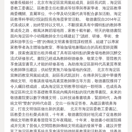
秘書長楊銀付，北京市海淀區當局黨組成員、副區長武凱，海淀區
委教工委書記、區教委主任杜榮貞等領導與專家學者、海淀區教導
兩委機關、直屬單位、中小學及幼兒園代表等配合參加活動。海淀
區教導科學研討院副院長燕海霞掌管活動。 敬德書院自2014年正
式落成以來，始終堅持以文明人，不斷摸索具有中國特點的教師專
業成長之路，櫛風沐舞蹈場地雨，家教十載年齡。明天的敬德書院
面向海淀區中小幼職教師全方位構建起了“讀經、研修、學術、會
講和游學五位一體”的傳統文明素養晉陞課程體系，組建了以專家
家教學者為主體瑜伽教室、專瑜伽場地兼職結合的高程度師資團
隊，摸索會議室出租并構成了具有區域特點的聚會場地教師沉醉交
流式研修形式。書院已經成為教師樹德修身、敬業立學、晉陞教共
享會議室書育人才能的研修基地，為助推海淀區新時代高素質專業
化教師隊伍建設，供給堅實無力瑜伽場地的保證。 北京市海淀區
當舞蹈教室局黨組成員、副區長武凱談到，在傳承與弘揚中華優秀
傳統文明、培養講座場地高素質教師隊伍等方面，敬德書院獲得了
令人矚目標成績，成為海淀區文明教導領域的一顆明珠，也成長為
海淀區和北京市基礎教導系統內獨具特點的現代教導書院。未來的
敬德書院要以數字傳播文明，以科技涵養書噴鼻，緊跟時代，為傳
統文明“雙創”的時代命題，交出一份海淀答卷。為建設書噴鼻海
淀，打造文明強區做出新的貢獻。 北京市海淀區委教工委書記、
區教委主任杜榮貞表現，十年來，敬德書院很好地完成了促進教師
傳統文明教導素養晉陞等五年夜職能。十年來，敬德書小樹屋院構
成并完美了晉個人空間陞教師傳統文明底蘊的發展平臺，建設并豐
富了海淀區教導系統共享會議室師德師風教導和活動基地。培養并