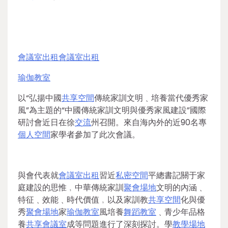
會議室出租
會議室出租
瑜伽教室
以“弘揚中國
共享空間
傳統家訓文明﹑培養當代優秀家
風”為主題的“中國傳統家訓文明與優秀家風建設”國際
研討會近日在徐
交流
州召開。來自海內外的近90名專
個人空間
家學者參加了此次會議。
與會代表就
會議室出租
習近
私密空間
平總書記關于家
庭建設的思惟﹐中華傳統家訓
聚會場地
文明的內涵﹑
特征﹑效能﹑時代價值﹐以及家訓教
共享空間
化與優
秀
聚會場地
家
瑜伽教室
風培養
舞蹈教室
﹑青少年品格
養
共享會議室
成等問題進行了深刻探討。學
教學場地