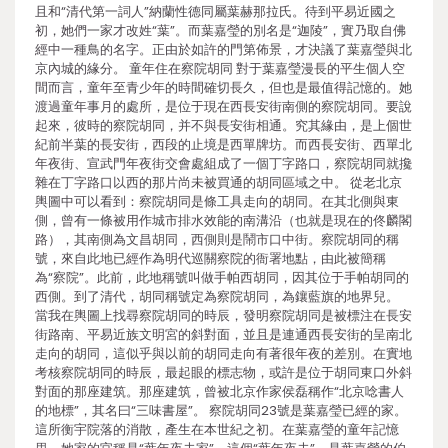
且和“清代第一詞人”納蘭性德同屬葉赫那拉氏。待到平易近國之
初，她們一家才改姓“葉”。而葉嘉瑩的別名是“迦陵”，實乃取自佛
經中一種鳥的名字。正由於如許的門第佈景，才決議了葉嘉瑩與北
京內城的緣分。 童年住在察院胡同 對于葉嘉瑩漫長的平生個人空
間而言，童年至青少年的時間確切長久，但也是最值得記憶的。她
渡過童年事月的處所，是位于現在西長安街南側的察院胡同。要說
起來，彼時的察院胡同，并不與長安街相通。究其緣由，是上個世
紀前半葉的長安街，西段的止境是西單牌坊。而西長安街、西單北
年夜街、宣武門年夜街交會處組成了一個丁字路口，察院胡同就攙
雜在丁字路口以西的那片尚未被買通的胡同區域之中。 從老北京
輿圖中可以看到：察院胡同是條工具走向的胡同。在其北側與東
側，曾有一條被用作城市排水效能的南溝沿（也就是現在的佟麟閣
路），其南側為文昌胡同，西側則是鬧市口中街。察院胡同的稱
號，來自此地已經作為明代巡關察院的衙署地點，由此被簡稱
為“察院”。此前，此地稱號叫做手帕西胡同，因其位于手帕胡同的
西側。到了清代，胡同稱號定為察院胡同，為鑲藍旗的地界兒。
當我在輿圖上找尋察院胡同的時辰，發明察院胡同是被標注在長安
街路南、平易近族文明宮的斜對面，並且是連通西長安街的呈南北
走向的胡同，這似乎與以前的胡同走向有著很年夜的差別。在實地
考核察院胡同的時辰，最起眼的標志物，或許是位于胡同東口外斜
對面的那座建筑。那座建筑，曾被北京作家侯磊稱作“北京唸書人
的地標”，其名曰“三味書屋”。 察院胡同23號是葉嘉瑩已經的家。
這所衡宇院落的消散，產生在本世紀之初。在葉嘉瑩的童年記憶