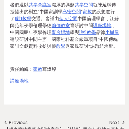
者們還以
共享會議室
濃厚的興趣
共享空間
就陳延斌傳
授提出的樹立“中國家訓學
私密空間
”
家教
的設想進行
了
1對1教學
交通。會議由
個人空間
中國倫理學會﹑江蘇
師范年夜學倫理學德
瑜伽教室
育研討中間
講座場地
﹑
中國國民年夜學倫理
聚會場地
學與
1對1教學
品德
小樹屋
建設研討中間主辦﹐國家社科基金嚴重項目“中國傳統
家訓文獻資料收拾與優
教學
秀家風研討”課題組承辦。
責任編輯：
家教
葛燦燦
講座場地
Post
Previous:
Next: