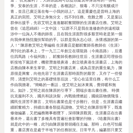
道：“抗克服利了，大師原認為可以從頭建筑本身應有的一份戰
爭、安泰的生涯，不幸的是，各種詭計、狠毒，不只沒有釀成汗
青，並且已廣泛落在每一小我的頭上”。這是重慶也是昔時上海的
真正的寫照。艾明之身無分文，找不到任務。危難之際，又是葉以
群伸出援手，先容艾明之進進鄒韜奮開辦的生涯書店任務。艾明之
曾在《追思綿綿》一文中說：“以群不只是我在進修創作的遠程跋
涉中一位誨人不倦的師長，且在我生涯面對很多艱苦時老是第一個
向我伸來熱忱攙扶幫助的手。以群是我永志心頭、永懷感謝的第一
人！” 陳原教艾明之學編稿 生涯書店是鄒韜奮師長教師在《生涯》
周刊社的基本上，于一九三二年創立在環龍路（今南昌路），后遷
往四馬路（今福州路）。韜奮師長教師往世后，生涯書店司理徐伯
昕按地下黨請求，機密潛進噴鼻港，創立噴鼻港生涯書店，上海的
店務由陳本來生掌管。艾明之到書店來，成為店里的重生氣力，陳
原很是興奮，向他先容了生涯書店那時面對的艱苦，又作了一些發
問，清楚到艾明之的基礎情形后說，“安心在這里任務，有什么工
作由我擔著。”簡略的一番話，使艾明之如沐東風，覺得暖和無
比。如許，艾明之就在陳原的引導下，開端步進出書任務。 時價
抗克服利不久，國共和談決裂，內戰狼煙燃起，國統區物價飛漲，
國民生涯苦不勝言，文明出書業也是寸步難行。但是，生涯書店繼
續韜奮精力，持續出書各類提高讀物。艾明之在陳原領導下，既進
修做編纂，又把編務雜事都攬下，深得陳原觀賞。生涯書店在出書
冊本外，還出書了多種具有普遍社會影響的刊物，《唸書與出書》
就是此中的一種，此刊由陳原接替胡繩任主編。那時，白色可怕嚴
重，書店實在是處于半地下的任務狀況。日常平凡，編纂部只要艾