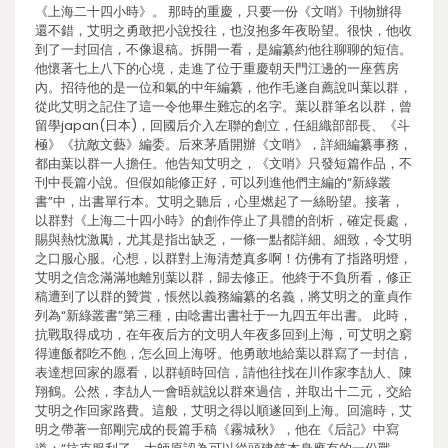
《上海二十四小時》。 那時的重慶，只要一份《文哨》刊物辦得
還不錯，艾明之勇敢把小說投往，也沒抱多年夜盼望。很快，他收
到了一封回信，不像退稿。拆開一看，是編纂約他往聊聊的短信。
他懷著七上八下的心境，走進了位于重慶朝天門江邊的一座舊房
內。招待他的是一位和氣的中年編纂，他作毛遂自薦說叫葉以群，
從此艾明之記住了這一令他畢生難忘的名字。葉以群筆名以群，曾
留學japan(日本)，回國后介入左聯的創立，任組織部部長、《斗
極》《抗敵文藝》編委。后來茅盾開辦《文哨》，詳細編纂事務，
都由葉以群一人擔任。他告知艾明之，《文哨》只發短篇作品，不
刊中長篇小說。但假如能修正好，可以列進他們主編的“新綠叢
書”中，出書單行本。艾明之聽后，心里燃起了一絲盼望。接著，
以群對《上海二十四小時》的創作停止了具體的剖析，確定長處，
賜與熱忱激勵，尤其是指出缺乏，一條一點都詳細、細致，令艾明
之口服心服。心想，以群對上海清楚真多啊！仿佛有了指路明燈，
艾明之信念滿滿地離別葉以群，歸去修正。他終于不負所看，修正
稿遭到了以群的贊賞，悵然以義務編纂的名義，將艾明之的童貞作
列為“新綠叢書”第三種，由唸書出書社于一九四五年出書。 此時，
抗戰取得成功，在年夜后方的文明人年夜多回到上海，可艾明之窮
得連飯都吃不飽，怎么回上海呀。他勇敢地給葉以群寫了一封信，
表達想回家的愿看，以群頓時回信，請他往找在川作家李劼人、陳
翔鶴。公然，李劼人一會晤就說以群來過信，并取出十二元，交給
艾明之作回家路費。這般，艾明之得以順遂回到上海。回滬時，艾
明之帶著一部剛完成的長篇手稿《霧城秋》，他在《后記》中寫