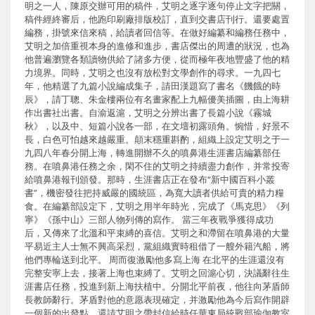
明之一人，陳原交辦可用的稿件，艾明之逐字逐句停止文字把關，
稿件經終審后，他跑印刷廠排版校訂，直到交書店刊行。還要處置
編務，掛號來信來稿，給讀者回信等。在做好編纂和編務任務中，
艾明之加倍重視本身的進修和進步，書店傑出的周遭的狀況，也為
他普遍瀏覽各類讀物供給了諸多方便，從而極年夜地豐盛了他的精
力境界。同時，艾明之也沒有放松對文學創作的尋求。一九四七
年，他精選了九篇小說編成集子，請田漢題寫了書名《饑餓的時
辰》，請丁聰、朱金樓兩位有名畫家配上九幅優美插圖，由上海耕
作出書社出書。自渝返滬，艾明之分辨出書了長篇小說《霧城
秋》，以及中、短篇小說各一部，在文壇初露頭角。惋惜，好景不
長，白色可怕越來越嚴重。顛末穩重斟酌，組織上設定艾明之于一
九四八年春分開上海，轉進開辦不久的噴鼻港生涯書店編纂部任
務。在噴鼻港任務之余，閑不住的艾明之持續盡力創作，并常投寄
給噴鼻港報刊頒發。那時，生涯書店正在發布“新中國百科小叢
書”，機密發往把持威嚴的國統區，為寬大讀者供給可貴的精力糧
食。在編纂部設定下，艾明之用半年時光，完成了《馬克思》《列
寧》《孫中山》三部人物列傳的寫作。 當三年夜戰爭獲得成功
后，又傳來了北溫和平束縛的喜信。艾明之和滯留在噴鼻港的大量
平易近主人士無不興高采烈，黨組織實時租借了一艘外籍汽船，將
他們專輪送到北平。 周而復激勵他多寫上海 在北平的生涯還沒有
完整安寧上去，接著上海也束縛了。艾明之回滬心切，決議辭往生
涯書店任務，投進到新上海扶植中。分開北平前夜，他往向茅盾師
長教師辭行。茅盾對他的意愿表現確定，并激勵他為今后寫作開辟
一個新的出發點，還請艾明之帶封信給時任華東局統戰部瑜伽教室