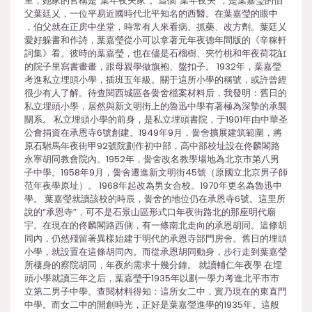
里，她家的官稱是“葉年夜夫家”。這個“葉年夜夫”，是葉嘉瑩的伯
父葉廷乂，一位平易近國時代北平知名的西醫。在葉嘉瑩的眼中
，伯父就在正房中坐堂，時常有人來看病、抓藥、改方劑。葉廷乂
愛好躲書和作詩，葉嘉瑩從小可以拿著元年夜德年間版的《辛稼軒
詞集》看。彼時的葉嘉瑩，也在儘是石榴樹、夾竹桃和年夜荷花缸
的院子里寫書畫畫，跟母親學做旗袍、盤扣子。 1932年，葉嘉瑩
考進私立埋頭小學，插班五年級。關于這所小學的稱號，或許曾經
很少有人了解。待查閱西城區各黌舍檔案材料后，我發明：舊日的
私立埋頭小學，居然與新文明街上的魯迅中學有著極為深摯的承襲
關系。 私立埋頭小學的前身，是私立埋頭書院，于1901年由中華圣
公會捐資在承恩寺6號創建。1949年9月，黌舍擴展建筑範圍，將
原石駙馬年夜街甲92號院劃作初中部，高中部校址設在佟麟閣路
永寧胡同教會院內。1952年，黌舍改名教學場地為北京市第八男
子中學。1958年9月，黌舍遷進新文明街45號（原國立北京男子師
范年夜學原址）。 1968年起改為男女合校。1970年更名為魯迅中
學。 葉嘉瑩就讀該校的時辰，黌舍的地位仍在承恩寺6號。這里所
說的“承恩寺”，可不是石景山區形式口年夜街路北的那座明代廟
宇。在現在的佟麟閣路西側，有一條南北走向的承恩胡同。這條胡
同內，仍然殘留著異樣始建于明代的承恩寺部門房舍。舊日的埋頭
小學，就設置在這條胡同內。而從承恩胡同動身，步行走到葉嘉瑩
所棲身的察院胡同，年夜約需求十幾分鐘。 就讀輔仁年夜學 在埋
頭小學就讀三年之后，葉嘉瑩于1935年以劃一學力考進北平市市
立第二男子中學。查閱材料得知：這所女二中，實乃現在的東直門
中學。而女二中的開創時光，正好是葉嘉瑩進學的1935年。這般