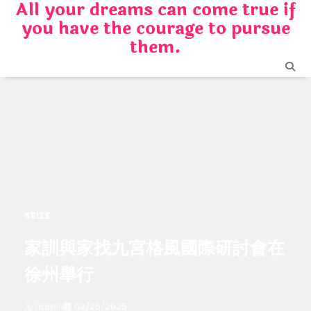
All your dreams can come true if
Skip
you have the courage to pursue
to
content
them.
SEIZE
家訓與家找九宮格風國際研討會在
徐州舉行
admin
03/26/2025