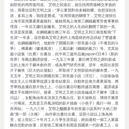
副部長的周而復同道。 艾明之回滬后，就往找周而復轉交茅盾的
信，周看信后對艾明之說：“茅公要我對你多輔助哪。你想深刻生
涯，多寫上海，我很是贊成。”在周而復的關懷下，艾明之很快往
上海市當局重產業處報到，被錄用為上海第三鋼鐵廠軍管會軍事助
理員，一年后又繼任副廠長。艾明之的人生由此翻開了新的一頁。
生涯是座貧礦。在鋼鐵廠任務三年后，艾明之又到江南造船塢“下
生涯”一年多，這些都為艾明之創作上海題材的作品供給了豐盛素
材。在鋼鐵廠時代，他創作了開國后第一部長篇小說《不倦怠的斗
爭》，獨幕劇《爐邊風浪》，三幕話劇《鋼鐵的氣力》等。尤其短
篇小說集《比賽》出書后，此中有三篇作品被japan(日本)《新的
世界》等雜志翻譯頒發。 一九五三年夏，夏衍將艾明之調到新成
立的上海片子腳本創作所，成為專門研究作家。翌年，他寫出首部
片子腳本《巨大的出發點》，即取得了文明部頒布的腳本獎。一九
五五年，艾明之寫出開國后第二部長篇小說《浮沉》。小說瑜伽場
地女主人公簡素華從護士黌舍結業后，自動奔赴南方產業基地，將
芳華熱血灑在那片熱土上。小說出書后印數跨越百萬冊，還譯成多
國文字在國外印行。接著，艾明之又把小說改編成片子腳本《護士
日誌》，女配角由有名演員王丹鳳出任。影片放映后，博得不雅眾
一片喝采。尤其是王丹鳳演唱的影片插曲《小燕子》風行一時，眾
所周知。 一九六三年，艾明之醞釀多年的長篇小說系列“火焰三部
曲”第一部《火種》，由作家出書社出書。這部小說以上海為佈
景，從上世紀二十年月工人斗爭生涯寫起，經由過程一個工人家庭
離合悲歡的命運，折射收工業城市初期及我國第一代財產工人，在