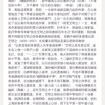
城秋》《饑餓的時辰》，新中國成立后出書的小說《比賽》《不倦
怠的斗爭》，片子腳本《巨大的出發點》《幸福》《護士日誌》
等，面臨這摞舊著，我想，一位創作成績這般凸起的作家，怎么無
聲無息了呢？帶著這個疑問，經多方查找訊問，我終于叩開了位于
永嘉路上艾明之師長教師的家門。之后一次次造訪聊談，我垂垂走
近了這位著作等身的老作家，并撰寫了《尋覓艾明之》一文，希冀
老作家能從頭回到寬大讀者的視野。往年至今，因協助上海影協、
影評學會等籌備“留念艾明之師長教師百年生日”系列運動，我的腦
際不時顯現艾明之師長教師親熱的面龐。 危難中碰到朱紫葉以群
艾明之（1925—2017）生前屢次跟我談及葉以群師長教師，
說：“以群是我的朱紫恩人共享會議室啊！”艾明之原名黃志堃，誕
生在上海一小商戶人家，全家靠父親運營片子器材的小本生意保持
生計。但是，“一·二八”日軍打進上海，炮火剎時炸毀了商展兼居家
的小平屋。從此，家境中落一貧如洗。十二歲的艾明之小學沒結
業，就進了難平易近所。白日在陌頭背個小箱為路人擦皮鞋，當天
報紙來了，還抽暇做報童，滿街喊叫賣報紙，還往餐館做過洗碗端
盆的堂倌，往網球場給人撿球，以此委曲糊口。可他不廢棄唸書，
考進陳鶴琴任校長的“國際難童中學”。承平洋戰鬥迸發，日軍悍然
進進租界，在仇敵的威脅下，黌舍不得不斷辦。艾明之掉學后，從
寫作中尋覓心靈依靠，第一篇小說《人生驛站》，刊發在陳蝶衣主
編的《萬象》上，這年艾明之才十五歲。接著他與幾個同窗決議離
家出走往重慶闖蕩。所幸，艾明之很快在巴蜀中學找到了一份教
職。因課時未幾，在閑悶時，他從頭萌生了文學創作的欲看。想到
上海的各種不爽，不由百感涌上心頭，寫下生平第一部中篇小說