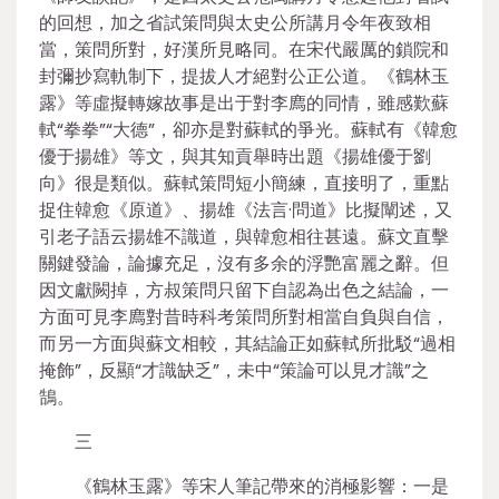
的回想，加之省試策問與太史公所講月令年夜致相
當，策問所對，好漢所見略同。在宋代嚴厲的鎖院和
封彌抄寫軌制下，提拔人才絕對公正公道。《鶴林玉
露》等虛擬轉嫁故事是出于對李廌的同情，雖感歎蘇
軾“拳拳”“大德”，卻亦是對蘇軾的爭光。蘇軾有《韓愈
優于揚雄》等文，與其知貢舉時出題《揚雄優于劉
向》很是類似。蘇軾策問短小簡練，直接明了，重點
捉住韓愈《原道》、揚雄《法言·問道》比擬闡述，又
引老子語云揚雄不識道，與韓愈相往甚遠。蘇文直擊
關鍵發論，論據充足，沒有多余的浮艷富麗之辭。但
因文獻闕掉，方叔策問只留下自認為出色之結論，一
方面可見李廌對昔時科考策問所對相當自負與自信，
而另一方面與蘇文相較，其結論正如蘇軾所批駁“過相
掩飾”，反顯“才識缺乏”，未中“策論可以見才識”之
鵠。
三
《鶴林玉露》等宋人筆記帶來的消極影響：一是