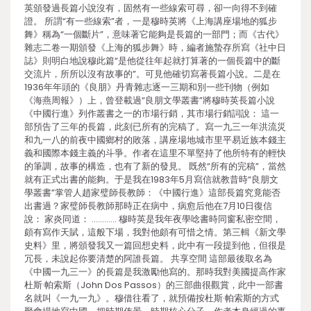
英頒發過長篇小說沒有，固然有一些線索可尋，卻一向得不到確
證。 所謂“有一些線索”者，一是穆時英將《上海講座場地的狐步
舞》稱為“一個斷片”，意味著它能夠是長篇的一部門；而《古代》
雜志二卷一期頒發《上海的狐步舞》時，編者施蟄存所寫《社中日
誌》則明白地說穆此篇“是他從往年起就打算著的一個長篇中的斷
交流片，所所以沒有故事的”。可見他確切寫著長篇小說。二是在
1936年年頭的《良朋》丹青雜志逐一三期和別一些刊物（例如
《海燕周報》）上，曾登載過“良朋文學叢書”將穆時英長篇小說
《中國行進》列作叢書之一的市場行銷，其市場行銷詞說： 這一
部預告了三年的長篇，此刻已所有的完稿了。寫一九三一年洪流災
和九一八的前夜中國鄉村的敗落，講座場地城市里平易近族本錢主
義和國際本錢主義的斗爭。作者在這里不單堅持了他所特有的輕快
的筆調，故事的構造，也有了新的發見。 既然“所有的完稿”，當然
就有正式出書的能夠。于是我在1983年5月寫信就教昔時“良朋文
學叢書”掌管人趙家璧師長教師：《中國行進》這部長篇究竟能否
出書過？家璧師長教師那時正在病中，病愈后他在7月10日復信
說： 家炎同道： ………… 穆時英是我年夜學唸書時同窗私密空間，
頗有寫作天賦，這般下場，我對他頗有可惜之情。第三輯《新文學
史料》里，將頒發我又一篇回想史料，此中有一段提到他，但很是
冗長，未說起你要清楚的阿誰長篇。 共享空間 這部最後取名為
《中國一九三一》的長篇是我激勵他寫的。那時我對美國提高作家
杜斯·帕索斯（John Dos Passos）的三部曲很觀賞，此中一部書
名就叫《一九一九》。穆借往看了，就預備按杜斯·帕索斯的方式