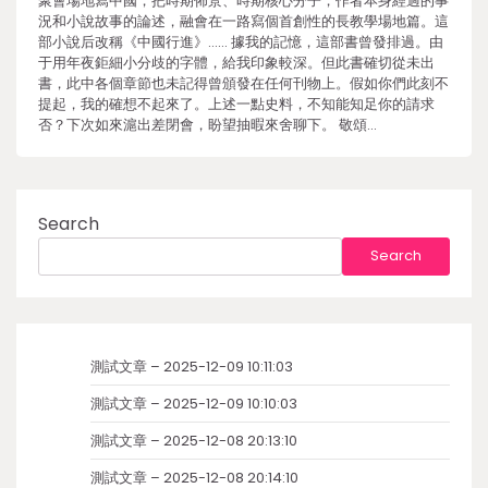
聚會場地寫中國，把時期佈景、時期核心分子，作者本身經過的事
況和小說故事的論述，融會在一路寫個首創性的長教學場地篇。這
部小說后改稱《中國行進》…… 據我的記憶，這部書曾發排過。由
于用年夜鉅細小分歧的字體，給我印象較深。但此書確切從未出
書，此中各個章節也未記得曾頒發在任何刊物上。假如你們此刻不
提起，我的確想不起來了。上述一點史料，不知能知足你的請求
否？下次如來滬出差閉會，盼望抽暇來舍聊下。 敬頌…
Search
Search
測試文章 – 2025-12-09 10:11:03
測試文章 – 2025-12-09 10:10:03
測試文章 – 2025-12-08 20:13:10
測試文章 – 2025-12-08 20:14:10