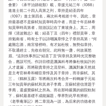
會要》《承平治跡統類》載，章援元祐三年（1088）
進進士前二十四人高第之列，章持是紹圣四年
（1097）進士第四名，兩次科考相差十年。因此，章
持最基礎不是蘇軾知貢舉時高中者，而是十年后林希
知貢舉時高第者，陸游誤記在了東坡身上。其二，周
煇《清波雜志》載：紹圣丁丑（四年）禮部貢舉，章
持魁南省，時有士子以詩嘲諷章惇之子章持高第：“何
處難忘酒，南宮發榜時。有才如杜牧，無勢似章持。
不取通經士，先收在朝兒。此時無一盞，何故展愁
眉。”這則佚事所記“紹圣丁丑”與章持及第時光完整吻
合，應該可托。作詩目標是譏諷科考將像杜牧如許的
人才遺漏，而將顯貴章持之流登科。譏諷對象天然就
是主考官林希和權臣章惇及其子章持，而非蘇軾。其
三，《鶴林玉露》等將兩次科考合并一科轉嫁于元祐
三年知貢舉的蘇軾和其弟子李廌，言蘇軾密信泄題于
李廌，還盛贊蘇軾之所為。而在那時嚴厲的鎖院軌制
下，蘇軾最基礎不成能漏題，學界對此早有辨析。
《老學庵筆記》將二章混為一談，為后來的功德者供