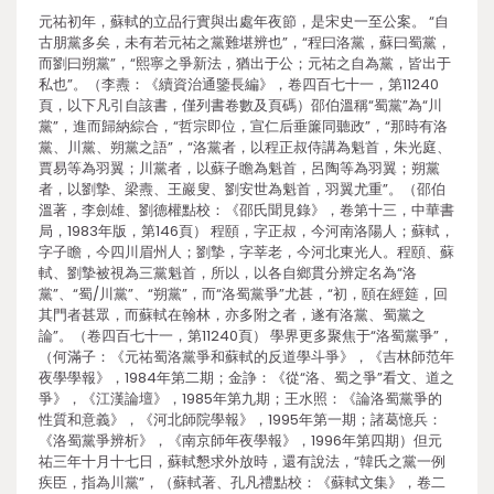
元祐初年，蘇軾的立品行實與出處年夜節，是宋史一至公案。 “自
古朋黨多矣，未有若元祐之黨難堪辨也”，“程曰洛黨，蘇曰蜀黨，
而劉曰朔黨”，“熙寧之爭新法，猶出于公；元祐之自為黨，皆出于
私也”。（李燾：《續資治通鑒長編》，卷四百七十一，第11240
頁，以下凡引自該書，僅列書卷數及頁碼）邵伯溫稱“蜀黨”為“川
黨”，進而歸納綜合，“哲宗即位，宣仁后垂簾同聽政”，“那時有洛
黨、川黨、朔黨之語”，“洛黨者，以程正叔侍講為魁首，朱光庭、
賈易等為羽翼；川黨者，以蘇子瞻為魁首，呂陶等為羽翼；朔黨
者，以劉摯、梁燾、王巖叟、劉安世為魁首，羽翼尤重”。（邵伯
溫著，李劍雄、劉德權點校：《邵氏聞見錄》，卷第十三，中華書
局，1983年版，第146頁） 程頤，字正叔，今河南洛陽人；蘇軾，
字子瞻，今四川眉州人；劉摯，字莘老，今河北東光人。程頤、蘇
軾、劉摯被視為三黨魁首，所以，以各自鄉貫分辨定名為“洛
黨”、“蜀/川黨”、“朔黨”，而“洛蜀黨爭”尤甚，“初，頤在經筵，回
其門者甚眾，而蘇軾在翰林，亦多附之者，遂有洛黨、蜀黨之
論”。（卷四百七十一，第11240頁） 學界更多聚焦于“洛蜀黨爭”，
（何滿子：《元祐蜀洛黨爭和蘇軾的反道學斗爭》，《吉林師范年
夜學學報》，1984年第二期；金諍：《從“洛、蜀之爭”看文、道之
爭》，《江漢論壇》，1985年第九期；王水照：《論洛蜀黨爭的
性質和意義》，《河北師院學報》，1995年第一期；諸葛憶兵：
《洛蜀黨爭辨析》，《南京師年夜學報》，1996年第四期）但元
祐三年十月十七日，蘇軾懇求外放時，還有說法，“韓氏之黨一例
疾臣，指為川黨”，（蘇軾著、孔凡禮點校：《蘇軾文集》，卷二