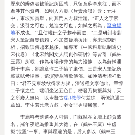
歷來的辨偽者被筆記所困惑，只留意蘇李來往，而不
牽涉其他資料。如明人方鵬《斥責余談》云：元祐
中，東坡知貢舉，向其門人方叔泄題。“正人之于素
交，汲引之可也，勉進之可也，如軾之所為，
聚會場
地
不成也。”“且使權奸之子趨奉而進。”二是研討者對
宋人筆記自覺信賴，不加質疑地援用，亦未深刻剖
析，招致誤傳越來越多。如專著《中國科舉軌制通史·
宋代卷》《北宋館閣文人詞創作研討》等皆引《鶴林
玉露》所載，作為考場作弊的無力證據，以為蘇軾泄
題于李廌，卻讓章惇二子撿了廉價。三是宋人筆記所
載蘇軾考場事，還演變為詩歌傳佈。如晚清樊增祥歌
曰：“君不見東坡欲得李方叔，潛送程文李他出。章惇
二子懷之往，端明坐迷五色目。榜發乃雋援與持，天
之所廢人無術。以今擬古
1對1教學
何差殊，兩僚詭遇二
章如。李生若比老方叔，弱女非男聊勝無。”
李廌科考落選令人可惜，而蘇軾在文壇上頗負盛
名，羅年夜經為推重其大德，在《鶴林玉露》中虛
擬“泄題”一事。事與愿違的是，后人多以《鶴林玉