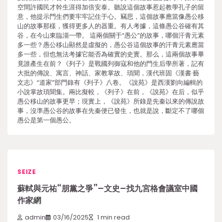
空間許國民才幹生涯得加倍安泰。聽說這個故事惹起教學孔子的留
意，他提示門生們要牢牢記住于心。竊思，這個故事應當像愚公移
山的故事那樣，獲得更多人的器重。有人考據，這條愚公谷確有其
谷，在今山東臨淄一帶。 這兩個關于“愚公”的故事，哪個汗青元素
多一些？愚公移山顯然是虛擬的，愚公谷這個故事的汗青元素應當
多一些，但也無法考據它能否為確實的史實。那么，這兩個故事畢
竟誰產生在前？《列子》是戰國列御寇和他的門生后學所著，記有
大批的傳說、寓言、神話、家教掌故、瑣聞，漢代班固《漢書·藝
文志》“道家”部門錄有《列子》八卷。《說苑》是西漢劉向編輯的
小說掌故瑣聞集。兩比擬較，《列子》在前，《說苑》在后，似乎
愚公移山的故事更早；現實上，《說苑》所錄是先秦以來的傳說故
事，沒準愚公谷的故事在先秦便已發生，也就是說，斷定不了哪個
愚公是第一個愚公。
SEIZE
蘇軾與元祐“朋黨之爭”–文史–找九宮格會議室中國
作家網
admin
03/16/2025
1 min read