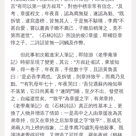
言“有司以第一拔方叔耳”，對他中榜非常有信念。“及
考，章援程文，年夜喜，認為廌無疑，遂認為魁。”既
拆號，逮寫盡榜，皆無其人，于是無不駭嘆，李廌“不
甚自愛，嘗以書責子瞻不薦己，子瞻后稍薄之，竟不
第而逝世”。《石林詩話》所說的俊章援，即權臣章
惇之子。二詩話皆無一詞觸及作弊。
但此事初次載進宋人筆記，即陸游《老學庵筆
記》時卻呈現了變更，其云：“方叔赴省試，東坡知
舉，得一卷子，年夜喜，手批數十字，且語黃魯直
曰：‘是必吾李廌也。’及拆號，則章持致平，而廌乃見
黜。”“有乳母年七十，年夜哭曰：‘吾兒遇蘇內翰知舉
不落第，它日尚奚看？’遂閉門睡，至夕不出。發壁視
之，自縊逝世矣。”“致平”為章援之字，有弟章持。
《老學庵筆記》在《石林詩話》真正的性基本上，更
換了人物并增添了情節：一是高中之人由章援改為其
弟章持，但又在章持之后加章援之字“致平”，形成兄
弟兩人均上榜的假象。二是李廌70歲乳母他殺事。既
讓讀者覺得可惜，又增添了可托度。羅年夜經《鶴林