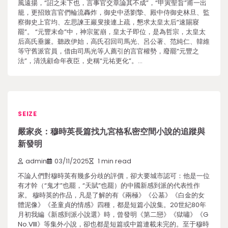
風遠揚，“詔之未下也，言事官交章論其不成”，“甲寅聖旨”甫一出
籠，更招致言官們輪流轟炸，御史中丞劉摯、殿中侍御史林旦、監
察御史上官均、左思諫王巖叟接連上疏，懇求太皇太后“速賜寢
罷”。 “元豐末命”中，神宗駕崩，皇太子即位，是為哲宗，太皇太
后高氏垂簾。聽政伊始，高氏召回司馬光、呂公著、范純仁、韓維
等守舊派官員，借由司馬光等人薦引的言官權勢，廢罷“元豐之
法”，清洗顧命年夜臣，史稱“元祐更化”。…
SEIZE
嚴家炎：穆時英長篇找九宮格私密空間小說的追蹤與
新發明
admin
03/11/2025
1 min read
不論人們對穆時英有幾多分歧的評價，卻大要城市認可：他是一位
有才幹（“鬼才”也罷，“天賦”也罷）的中國新感到派的代表性作
家。 穆時英的作品，凡是了解的有《兩極》《公墓》《白金的女
體泥像》《圣童貞的情感》四種，都是短篇小說集。20世紀80年
月初我編《新感到派小說選》時，曾發明《第二戀》《獄嘯》《G
No.Ⅷ》等集外小說，卻也都是短篇或中篇連載未完的。至于穆時