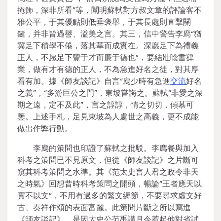
掩飾，深非所看”等，闡明蘇軾對方叔文章的評論客不
雅公平，于其優點則低垂褒舉，于其長處則直擊關
鍵，并非皆過譽、溢美之言。其三，信中警告李廌“猶
冀足下積學不倦，落其華而成實在。深愿足下為禮義
正人，不愿足下豐于才而廉于德也”，要結壯唸書肄
業，做有才有德的正人，不為急進好名之徒，對其厚
看有加。據《師友談記》自言“廌少時有急進
交流
好名
之義”，“多游巨公之門”，東坡嘗誨之。蘇軾“非愛之深
期之遠，定不及此”，言之諄諄，情之切切，傾慕可
鑒。上述手札，足見東坡為人處世之高義，更不成能
做出作弊行動。
李廌的策問也印證了蘇軾之批駁。李廌餐與加入
科考之策問已不見原文，但從《師友談記》之片斷可
窺其科考策問之水準。其《范太史言人君之政令非天
之時氣》回想昔時科考策問之開頭，暢論“王者應天以
實不以文”，不用有過多的繁文縟節，不要尋求虛文好
古、奏祥作頌的表面富麗。此策問片斷之所以寫進
《師友談記》，是因太史公范禹講月令惹起他對省試