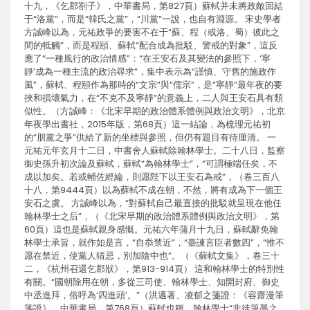
十九，《乞郡劄子》，中華書局，第827頁）蘇軾并未將政敵回結
于“洛黨”，而是“韓氏之黨”，“川黨”一說，也自有淵源。 宋史學者
方誠峰以為，元祐政爭的要害不在于“蘇、程（或洛、蜀）彼此之
間的牴觸”，而是程頤、蘇軾“配合成為批駁、警戒的對象”，這反
應了“一種風行的政治情感”：“在王安石及其變法的參照下，‘寧
靜’成為一種主流的政治尋求”，集中表示為“謹慎、守舊的施政作
風”，蘇軾、程頤作為那時的“文宗”與“儒宗”，是“寧靜”最年夜的要
挾和損壞氣力，在“不克不及寧靜”的意義上，二人與王安石具有類
似性。（方誠峰：《北宋早期的政治體系體例與政治文明》，北京
年夜學出書社，2015年版，第68頁）這一結論，為梳理元祐初
的“朋黨之爭”供給了新的坐標與參照，但仍有題目有待厘清。 一
元祐元年玄月十二日，中書舍人蘇軾除翰林學士。二十八日，監察
御史孫升初次論及蘇軾，蘇軾“為翰林學士”，“可謂極端任矣，不
成以加矣。若或輔佐經綸，則愿陛下以王安石為戒”，（卷三百八
十八，第9444頁）以為蘇軾不成在朝，不然，將有成為下一個王
安石之虞。 方誠峰以為，“對蘇軾自己最直接的批駁就呈現在他任
翰林學士之后”，（《北宋早期的政治體系體例與政治文明》，第
60頁）這也是蘇軾親身感慨。元祐六年蒲月十九日，蘇軾辭免翰
林學士承旨，就作如是言，“自忝禁近”，“臺諫言臣者數四”，“惟不
愿在禁近，使黨人猜忌，別加陰中也”。（《蘇軾文集》，卷三十
二，《杭州召還乞郡狀》，第913-914頁） 這和翰林學士的特別性
有關。“國朝除用在朝，多從三司使、翰林學士、知開封府、御史
中丞進拜，俗呼為‘四進頭’。”（洪邁著、凌郁之箋證：《容齋漫筆
箋證》，中華書局，第768頁）蘇軾也稱，翰林學士“非徒筆墨之