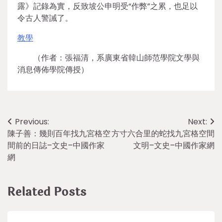
露》記錄為實，反致坡公申明受“作弊”之累，也足以
令古人警誡了。
教學
（作者：張福清，系廣東省韓山師范學院文學與
消息傳佈學院傳授）
Post
Previous:
Next:
陳子善：幾則百年找九宮格空
方寸六合里的蛇找九宮格空間
navigation
間前的日誌–文史–中國作家
文明–文史–中國作家網
網
Related Posts