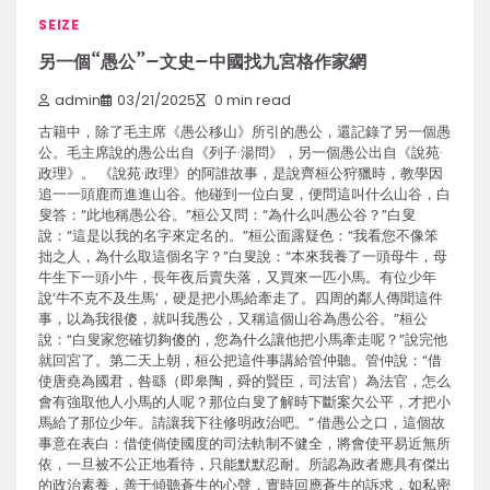
SEIZE
另一個“愚公”–文史–中國找九宮格作家網
admin
03/21/2025
0 min read
古籍中，除了毛主席《愚公移山》所引的愚公，還記錄了另一個愚
公。毛主席說的愚公出自《列子·湯問》，另一個愚公出自《說苑·
政理》。 《說苑·政理》的阿誰故事，是說齊桓公狩獵時，教學因
追一一頭鹿而進進山谷。他碰到一位白叟，便問這叫什么山谷，白
叟答：“此地稱愚公谷。”桓公又問：“為什么叫愚公谷？”白叟
說：“這是以我的名字來定名的。”桓公面露疑色：“我看您不像笨
拙之人，為什么取這個名字？”白叟說：“本來我養了一頭母牛，母
牛生下一頭小牛，長年夜后賣失落，又買來一匹小馬。有位少年
說‘牛不克不及生馬’，硬是把小馬給牽走了。四周的鄰人傳聞這件
事，以為我很傻，就叫我愚公，又稱這個山谷為愚公谷。”桓公
說：“白叟家您確切夠傻的，您為什么讓他把小馬牽走呢？”說完他
就回宮了。第二天上朝，桓公把這件事講給管仲聽。管仲說：“借
使唐堯為國君，咎繇（即皋陶，舜的賢臣，司法官）為法官，怎么
會有強取他人小馬的人呢？那位白叟了解時下斷案欠公平，才把小
馬給了那位少年。請讓我下往修明政治吧。” 借愚公之口，這個故
事意在表白：借使倘使國度的司法軌制不健全，將會使平易近無所
依，一旦被不公正地看待，只能默默忍耐。所認為政者應具有傑出
的政治素養，善于傾聽蒼生的心聲，實時回應蒼生的訴求，如私密