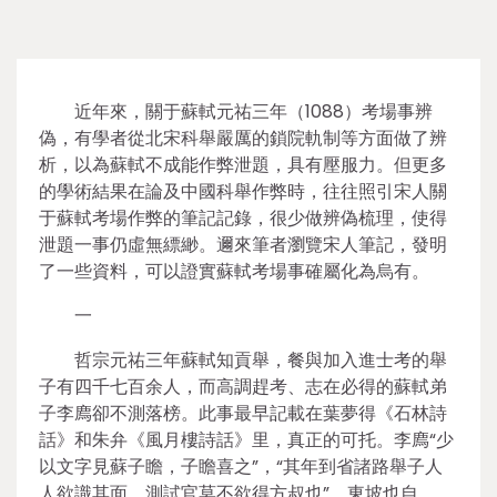
近年來，關于蘇軾元祐三年（1088）考場事辨
偽，有學者從北宋科舉嚴厲的鎖院軌制等方面做了辨
析，以為蘇軾不成能作弊泄題，具有壓服力。但更多
的學術結果在論及中國科舉作弊時，往往照引宋人關
于蘇軾考場作弊的筆記記錄，很少做辨偽梳理，使得
泄題一事仍虛無縹緲。邇來筆者瀏覽宋人筆記，發明
了一些資料，可以證實蘇軾考場事確屬化為烏有。
一
哲宗元祐三年蘇軾知貢舉，餐與加入進士考的舉
子有四千七百余人，而高調趕考、志在必得的蘇軾弟
子李廌卻不測落榜。此事最早記載在葉夢得《石林詩
話》和朱弁《風月樓詩話》里，真正的可托。李廌“少
以文字見蘇子瞻，子瞻喜之”，“其年到省諸路舉子人
人欲識其面，測試官莫不欲得方叔也”，東坡也自