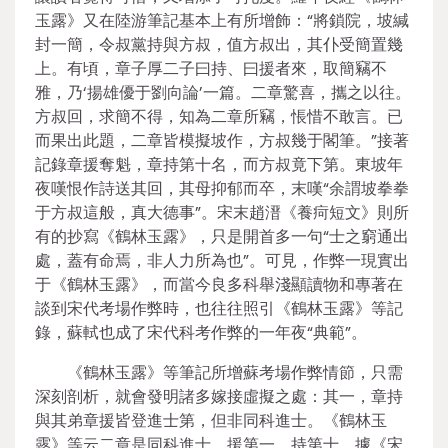
玉露》又在陸游筆記基本上有所增飾：“將鎖院，坡緘
封一簡，令叔黨持與方叔，值方叔出，其仆受簡置幾
上。有頃，章子厚二子曰持、曰援者來，取簡竊不
雅，乃‘揚雄優于劉向論’一篇。二章驚喜，攜之以往。
方叔回，求簡不得，知為二章所竊，悵惜不敢言。已
而果出此題，二章皆模擬坡作，方叔幾于閣筆。”接著
記錄章援奪魁，章持第十名，而方叔竟下第。東坡年
夜嘆恨作詩送其回，其母抑郁而卒，末嘆“余謂坡拳拳
于方叔這般，真大德事”。宋末趙溍《養疴短文》則所
有的抄寫《鶴林玉露》，只是開首多一句“士之窮通出
處，蓋有命焉，非人力所為也”。可見，作弊一現實出
于《鶴林玉露》，而當今良多科舉淺顯讀物和專著在
談到宋代考場作弊時，也往往照引《鶴林玉露》等記
錄，蘇軾也成了宋代科考作弊的一年夜“典範”。
《鶴林玉露》等筆記所增蘇考場作弊情節，只需
深刻剖析，就會發明諸多嫁接虛擬之處：其一，章持
與其弟章援皆登進士第，但非同科進士。《鶴林玉
露》等云二章是同科進士，援第一，持第十。據《宋