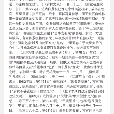
選，乃是將相之儲”。（《蘇軾文集》，卷二十三，《謝宣召進院
狀二首》，第665頁）這表白蘇軾已進進宰輔候補梯隊，成為在朝
官，甚至登庸，指日可待。后來，蘇軾再兼侍讀，而王安石自翰林
學士兼侍講除參知政事，司馬光以翰林學士兼侍讀除樞密副使，使
這一預期更具想象空間。 孫升認識到蘇軾無望“預聞政事”，率先向
太皇太后示警，但言官們所有人全體彈奏蘇軾，始于“學士院試館
職策題”，卻激起太皇太后關于“言事官有黨”的警戒。對此，方誠
峰以為，言官佈景復雜而多元，年夜多并非蘇軾“直接政敵”，元祐
之初 “朋黨之論”以及由此而來的“黨名”，“重要存在于太皇太后的
心中”，是她為保護本身威望而有興趣制造的，未必是客不雅現
實。（《北宋早期的政治體系體例與文明》，第75頁） 當然，方
誠峰切磋的重點非蘇軾自己，故相干研討未進一個步驟深究“策
題”內在的事務及政治意涵，所以，難以說明言官所有人全體彈奏
蘇軾為何呈現在“策題事務”之后，而非蘇軾“進院”，就職翰林學士
之時。 試館職一事，時在元祐元年十一月二十九日。（蘇軾著、
孔凡禮點校：《蘇軾詩集》，卷二十七，《武昌西山并敘》，中華
書局，1982年版，第1458頁）蘇軾自述，“因發策草麻”，言官“羅
織說話，認為謗訕”，但言官彈奏蘇軾，未必如方誠峰所言，僅限
于“蘇軾不妥置祖宗于群情之間”，（《北宋早期的政治體系體例與
政治文明》，第69頁）或許還源于“策題”與“甲寅聖旨”之間的聯
想。（卷三百八十一，第9248頁） “甲寅聖旨”，也稱“慰反側之
詔”。“甲寅”，即元祐元年六月二十八日，聖旨卻公佈于七月十一
日。（卷三百八十二，第9316頁）盡管延遲發布，言官們早已聞