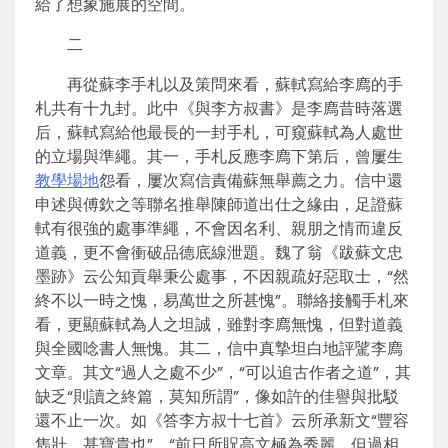
給了想象施展的空間。
二
再從蘇李手札以及策問來看，蘇軾寫給李廌的手
札共有十九封。此中《與李方叔書》是李廌昔時落選
后，蘇軾寫給他最長的一封手札，可窺蘇軾為人處世
的立場與準繩。其一，手札反應李廌下第后，曾屢生
教學場地
怨看，屢次寫信責備蘇無舉薦之力。信中還
申述與傅欽之等聯名推舉陳師道出仕之緣由，足證蘇
軾有很強的處事準繩，不會因名利、親朋之情而違反
道義，更不會衝破品德底線泄題。魏了翁《跋蘇文忠
墨跡》云公知貢舉秉公處事，不因親疏好惡取士，“然
終不以一時之愧，易萬世之所甚愧”。聯絡接觸手札來
看，更顯蘇軾為人之坦誠，雖對李廌無愧，但對道義
與全國唸書人無愧。其二，信中真摯坦白地評騭李廌
文章。其文“過人之處不少”，“可以追古作者之道”，其
缺乏“則讀之終篇，莫知所謂”，像如許的佳譽與批駁
還不止一次。如《答李方叔十七首》云所承新文“豐容
雋壯，甚寶貴也”，“前日所貺高文極為秀麗，但過相