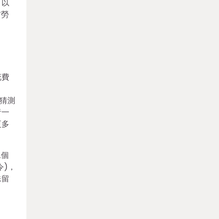
可以
布勞
花費
猜測
者一
更多
二個
令)，
殊留