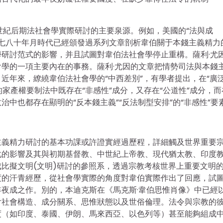
世紀后期法社會學實際研討的主要泉源。例如，美國的“法與成
世紀七八十年月時代已經頒發過系列文章剖析韋伯關于本錢主義精力
研討范式的影響，并且試圖對韋伯法社會學停止重構。薩利·尤
學的一項主要內在的事務。薩利·尤因的文章把情勢司法與本錢
近年來，繚繞韋伯法社會學的“中西差別”，有學者提出，在“廣
的家產權要制法中既存在“非感性”成分，又存在“公道性”成分，而
中也都存在顯明的“反本錢主義”“反法制型安排”的“非感性”要
主義精力研討的基本功課或許證實經過歷程，詳細觸及世界重要
化的影響及其與初期基督教、中世紀上帝教、現代猶太教、印度
比擬文明(文明)研討的參照系，透過宗教考核世界上重要文明
度的汗青經歷，從社會學實際的角度對韋伯實際作出了回應，試
夜成之作。別的，本迪克斯在《馬克斯·韋伯思惟肖像》中已經
含社會構造、成分關系、思惟狀態以及世俗倫理。法令與宗教的
度（如印度、泰國、伊朗、馬來西亞、以色列等）甚至能夠組成