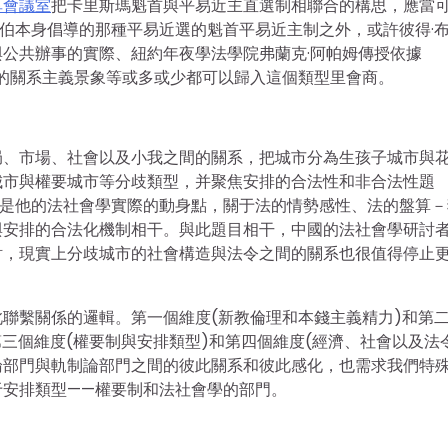
享會議室
把卡里斯瑪魁首與平易近主直選制相聯合的構思，應當
韋伯本身倡導的那種平易近選的魁首平易近主制之外，或許彼得·
公共辦事的實際、紐約年夜學法學院弗蘭克·阿帕姆傳授依據
中國的關系主義景象等或多或少都可以歸入這個類型里會商。
局、市場、社會以及小我之間的關系，把城市分為生孩子城市與
城市與權要城市等分歧類型，并聚焦安排的合法性和非合法性題
也是他的法社會學實際的動身點，關于法的情勢感性、法的盤算－
與安排的合法化機制相干。與此題目相干，中國的法社會學研討
討，現實上分歧城市的社會構造與法令之間的關系也很值得停止
聯繫關係的邏輯。第一個維度(新教倫理和本錢主義精力)和第
三個維度(權要制與安排類型)和第四個維度(經濟、社會以及法
論部門與軌制論部門之間的彼此關系和彼此感化，也需求我們特
于安排類型——權要制和法社會學的部門。