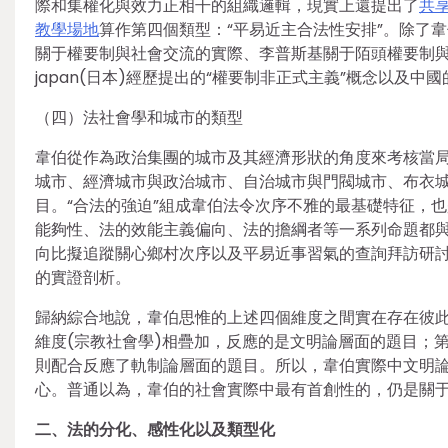
際和集權化與效力正相干的組織邏輯，現實上還提出了
共
教學場地
算作第四個類型：“平易近主合法性安排”。除了
關于權要制與社會交流的實際、李普斯基關于陌頭權要制與
japan(日本)經歷提出的“權要制非正式主義”概念以及
（四）法社會學和城市的類型
韋伯從作為政治集團的城市及其經濟形狀的角度來考核當
城市、經濟城市與政治城市、自治城市與門閥城市、布衣
目。“合法的強迫”組成韋伯法令次序不雅的最基礎特征，
能夠性、法的效能主義偏向、法的擔綱者等一系列命題都
向比擬追蹤關心鄉村次序以及平易近事習氣的查詢拜訪研
的實證剖析。
歸納綜合地說，韋伯思惟的上述四個維度之間實在存在彼此
維度(宗教社會學)相疊加，反應的是文明論層面的題目；第
則配合反應了軌制論層面的題目。所以，韋伯實際中文明
心。普通以為，韋伯的社會實際中最有首創性的，仍是關
二、法的分化、感性化以及類型化