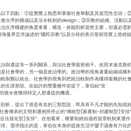
為以下四點：①從實際上熟悉和掌握社會舉動及其規范性念頭；
次序的構成以及法令軌制的design；③宗教的組織、活動以
法治次序構建的角度來看，構造－效能剖析當然主要，但還必需
柯海曼界定并論述的“國民宗教”以及分歧的表示形狀現實上曾經
。
統治與遵從等一系列關系，與法社會學親密相干。依照本迪克斯
個是社會學的，另一個是政治學的。政治學的視角著重組織或權
治軌制難以統合。社會學的視角則把統治軌制作為懂得復雜的社
的生涯形狀。在如許的雙重條件前提下，韋伯給“安
的事務的號令會獲得特定人群遵從的機遇。
擬剖析，提出了很是有名的三類型說，即具有不凡才能的先知或
社會傳承的文明和通例所停止的“傳統型(家產制-封建制型)安排
符合法規化型)安排”。在他看來，權要制經由過程規章軌制來運作
安排。需求指出的是，韋伯在本身的從政生活中鑒于議會有力化