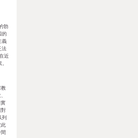
的勃
因的
主義
泛法
在近
素。
宗教
教、
的實
圖對
以列
彼此
中間