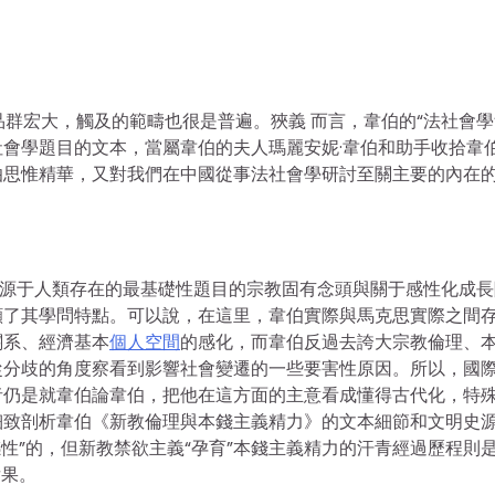
巨大，作品群宏大，觸及的範疇也很是普遍。狹義 而言，韋伯的“法社會學
會學題目的文本，當屬韋伯的夫人瑪麗安妮·韋伯和助手收拾韋
伯思惟精華，又對我們在中國從事法社會學研討至關主要的內在
來源于人類存在的最基礎性題目的宗教固有念頭與關于感性化成長
顯了其學問特點。可以說，在這里，韋伯實際與馬克思實際之間
關系、經濟基本
個人空間
的感化，而韋伯反過去誇大宗教倫理、
從分歧的角度察看到影響社會變遷的一些要害性原因。所以，國
者仍是就韋伯論韋伯，把他在這方面的主意看成懂得古代化，特
細致剖析韋伯《新教倫理與本錢主義精力》的文本細節和文明史
感性”的，但新教禁欲主義“孕育”本錢主義精力的汗青經過歷程則是
后果。