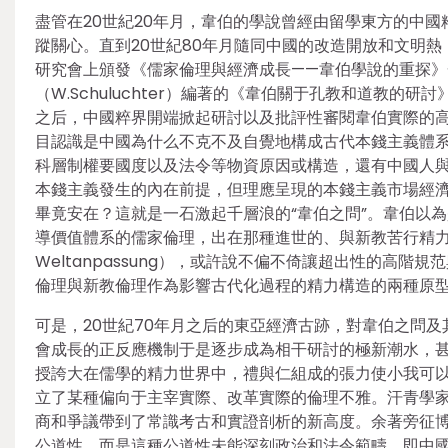
盡管在20世紀20年月，韋伯的學說曾經由留學東方的中
蹤關心。直到20世紀80年月隨同中國的改造開放和文明
研究會上頒發《儒家倫理與經濟成長——韋伯學說的重探
（W.Schuluchter）編著的《韋伯關于孔教和道教
之后，中國粹界開端掀起研討以及批評性審閱韋伯實際的
目認識是中國為什么不克不及自覺地構成古代本錢主義體
科層制權要國度以及法令等物資原因或構造，還有中國人
本錢主義發生的內在前提，但理應呈現的本錢主義市場經
畢竟安在？這就是一石激起千層浪的“韋伯之問”。韋伯以
導價值體系的儒家倫理，出在那種進世的、與新教苦行精力絕對立的“
Weltanpassung），或許說不偏不倚讓超出性的高
倫理與新教倫理作為影響古代化過程的精力構造的兩種原
可是，20世紀70年月之后的東亞經濟古跡，對韋伯之問
會成長的正反應機制于是逐步成為相干研討的極新潮水，甚
授誇大在儒學的精力世界中，禮與仁組成的張力使小我可
立了某種偏向于主宰實際、改革實際的倫理不雅。汗青學家
商和爭議帶到了常識考古和實證剖析的新高度。余著旁征
公道性，而是這種公道性未能深刻政治和法令範疇，即中