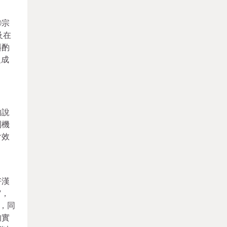
②宗
及在
斟酌
組成
的說
利機
會效
好漢
”，
，同
的實