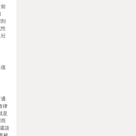
章前
四
體剖
式性
及社
殊值
普通
政律
就是
體而
還談
處被