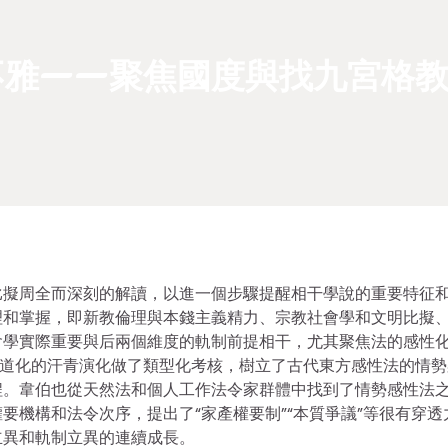
不雅——聚焦國度與找九宮格
比擬周全而深刻的解讀，以進一個步驟提醒相干學說的重要特征
理和掌握，即新教倫理與本錢主義精力、宗教社會學和文明比擬
會學實際重要與后兩個維度的軌制前提相干，尤其聚焦法的感性
公道化的汗青演化做了類型化考核，樹立了古代東方感性法的情勢
程。韋伯也從天然法和個人工作法令家群體中找到了情勢感性法
要機構和法令次序，提出了“家產權要制”“本質爭議”等很有穿透
立異和軌制立異的連續成長。