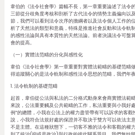
韋伯的《法令社會學》篇幅不長，第一章重要論述了法令
三節從分歧角度考核和剖析了古代法令的情勢主義偏向以
節，我們可以看到法令次序的擔綱者以及法令個人工作的
析了天然法的類型和意義，特殊是推進社會反動和法令軌
的感性法論與具有本質性的天然法論。前者決議法令可盤
會的提高。
（一）實體法范疇的分化與感性化
韋伯《法令社會學》第一章重要對實體法範疇的基礎范疇
得追蹤關心的是法令軌制和感性法令思想的范疇，我們年
1. 法令軌制的基礎范疇
起首，韋伯從公法與私法的二分格式動身來會商實體法範
來說，公法重要觸及公共範疇的工作，私法重要與小我好處
例”的總體，小我在公法上的權力盡管帶有可以訴求的客觀
說，小我符合法規好處的保證并不取決于雙方可以依法主
不是主體。在這種狀態下，一切客不雅的法令和客觀的權力
到了統治(抑或是政治)與行政的彼此關系題目。我們無妨