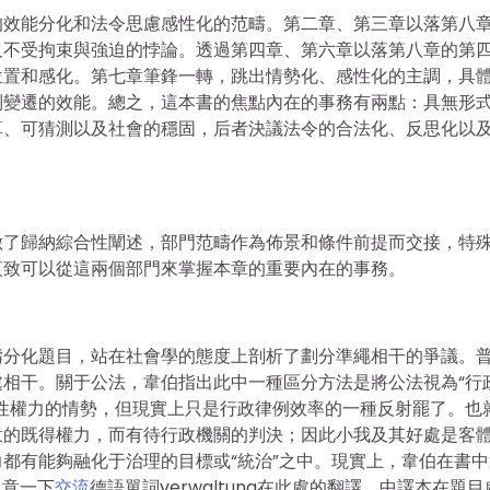
的效能分化和法令思慮感性化的范疇。第二章、第三章以落第八
及不受拘束與強迫的悖論。透過第四章、第六章以落第八章的第
位置和感化。第七章筆鋒一轉，跳出情勢化、感性化的主調，具
制變遷的效能。總之，這本書的焦點內在的事務有兩點：具無形
算、可猜測以及社會的穩固，后者決議法令的合法化、反思化以
做了歸納綜合性闡述，部門范疇作為佈景和條件前提而交接，特
夜致可以從這兩個部門來掌握本章的重要內在的事務。
疇分化題目，站在社會學的態度上剖析了劃分準繩相干的爭議。
相干。關于公法，韋伯指出此中一種區分方法是將公法視為“行
性權力的情勢，但現實上只是行政律例效率的一種反射罷了。也
意的既得權力，而有待行政機關的判決；因此小我及其好處是客
都有能夠融化于治理的目標或“統治”之中。現實上，韋伯在書中
留意一下
交流
德語單詞verwaltung在此處的翻譯。中譯本在題目