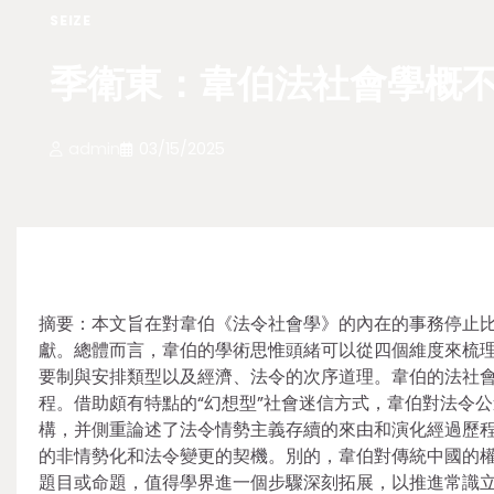
SEIZE
季衛東：韋伯法社會學概
admin
03/15/2025
摘要：本文旨在對韋伯《法令社會學》的內在的事務停止
獻。總體而言，韋伯的學術思惟頭緒可以從四個維度來梳
要制與安排類型以及經濟、法令的次序道理。韋伯的法社
程。借助頗有特點的“幻想型”社會迷信方式，韋伯對法令
構，并側重論述了法令情勢主義存續的來由和演化經過歷
的非情勢化和法令變更的契機。別的，韋伯對傳統中國的權
題目或命題，值得學界進一個步驟深刻拓展，以推進常識