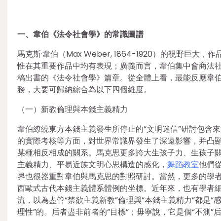
一、韋伯《法令社會學》的常識圖譜
馬克斯·韋伯（Max Weber, 1864-1920）的視野
惟在其重要作品中均有表現；廣義而言，韋伯集中會商法社
稿出書的《法令社會學》篇章。從全體上看，最能反應韋
務，大要可歸納綜合為以下四個維度。
（一）新教倫理與本錢主義精力
韋伯繚繞東方本錢主義發生所停止的“文明迷信”研討包含
的實際考核等方面，對世界常識界發生了深遠影響，并凸
某種相反相成的關系。馬克思更多誇大生孩子力、生孩子
主義精力、平易近族文明心思構造的感化，
舞蹈教室
他們
界也很器重對韋伯與馬克思的對照研討。當然，更多的學
西歐式古代本錢主義體系體例的坐標。近年來，也有學者
流，以為盡管“禁欲主義新教”倫理與“本錢主義精力”都是“
理性”的。后者盡非前者的“目標”；毋寧說，它是個“不測”