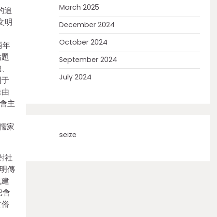
March 2025
的追
文明
December 2024
October 2024
兩年
點題
September 2024
織、
July 2024
利于
緣由
會主
把儒家
seize
對社
明傳
也建
把會
世俗