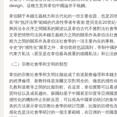
design。這種主意與韋伯中國論并不牴觸。
韋伯關于本錢主義精力和古代化的一些主要命題，也是20
長”和“批評法學”範疇的代表性學者年夜衛·楚貝克在20
興與法令次序之間關系的闡述以及韋伯古代不雅對法社會學
文章把情勢司法與本錢主義精力之間的關系作為韋伯法社會
精力之間的關系作為韋伯法社會學的一項主要內在的事務。
令史”的“感性化”圖景之外，韋伯曾經也認識到，帝制中國
代東方私法（甚至是在韋伯最為推重的德國私法）和公法政治
（二）宗教社會學和文明的類型
韋伯的宗教社會學和文明比擬組成了前述新教倫理和本錢
的經濟倫理、新教特殊是加爾文宗對周全的、徹底的感性
孔教和道教等之間的比擬剖析。在這里，韋伯實際可以看成
質特征以及成長趨向。蘇國勛基于中國甚至印度等亞洲國
感性化的機制停止剖析反思，可以視為中國韋伯研討的集年
表的方法展示韋伯宗教社會學的研討范圍，比擬的目標包
感化也是法社會學研討的一個主要範疇，在亞洲的一些國