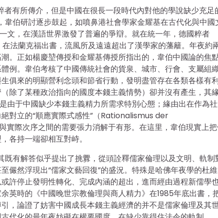
國粹者有所傳介，但是中國在很長一段時代內對他的學說缺少充足
熱，韋伯研討逐步鼓起，如噴鼻港社會學家金耀基在古代化與中國
》一文，在漢語世界激發了普遍的爭辯。就在統一年，德國粹者
的研討》在法蘭克福出書，流風所及遠遠超出了漢學家的藩籬。年夜約
高潮。正如楊慶堃傳授和金耀基傳授所指出的，韋伯中國論的焦
系體例。韋伯考核了中國傳統社會的貨泉、城市、行會、支屬組
與生俱來的明顯營利念頭和節省行動，發明盡管存在各類各樣有
濟（除了某種政治指向的國度本錢主義情勢）卻并沒有產生，其
為是由于中國缺少本錢主義精力所需求特別心態；緣由出在作為社
順應實際式感性”（Rationalismus der
階規范與實際次序之間的需要張力消解于有形。在這里，韋伯現實上
型，各持一端卻相互對峙。
及其既有解答似乎提出了挑釁，從頭詮釋儒家倫理以及文明、軌制
至儼然浮現出“儒家文藝回復”的盛況。特殊是哈佛年夜學的杜維
以或許停止發明性轉化、完成內涵的超出，進而經由過程新儒學
余英時的《中國晚世宗教倫理與商人精力》在1985年底出書，
博引，論證了妨害中國成長本錢主義經濟的并不是儒家倫理及其
國古代化的最年夜妨礙在權要國度、在缺少靠得住法令的軌制