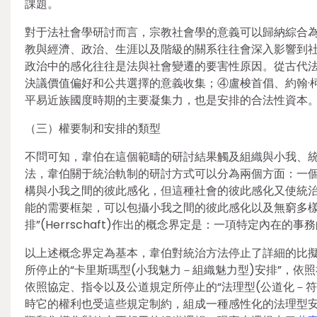
課題。
對于法社會學研討而言，宗教社會學的意義可以歸納綜合
教與經濟、政治、生涯以及階級的關系往往會深入影響到社會
政治中的感化往往是法與社會變遷的要害性原因。從古代
決議價值偏好和公共選擇的意義收集；④盧梭首倡、約翰·
平易近族國度時期的主要凝集力，也是安排的合法性資本
（三）權要制和安排的類型
不問可知，韋伯在這個範疇的研討結果觸及組織與小我、
法，韋伯關于統治軌制的研討方式可以分為兩個方面：一
構與小我之間的彼此感化，但這種社會的彼此感化又使統
能的需要框架，可以包攝小我之間的彼此感化以及無窮多樣
排”(Herrschaft)作出的概念界定是：一項特定內在
以上述概念界定為基本，韋伯對統治方法停止了詳細的比
所停止的“卡里斯瑪型(小我魅力－組織魅力型)安排”，依照
依照協定、指令以及公道規定所停止的“法理型(公道化－
時它的權利也受這些規定制約，組成一種感性化的法理型