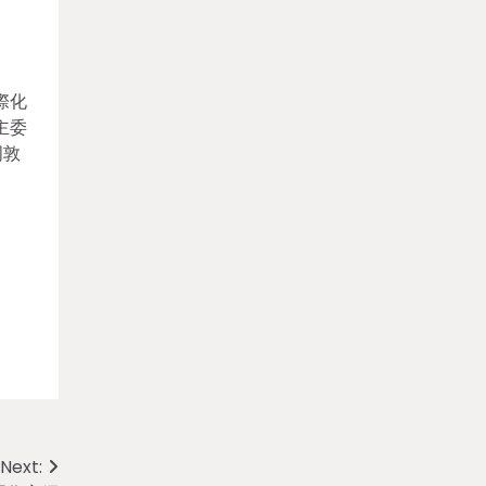
際化
主委
周敦
Next: