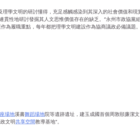
及理學文明的研討懂得，充足感觸感染到其深入的社會價值和現
連貫性地研討發掘其人文思惟價值存在的缺乏。”永州市政協黨
展作為履職重點，每年都把理學文明建設作為協商議政必備議題
座場地
溪書
舞蹈場地
院等遺跡遺址，建玉成國首個周敦頤廉潔文
廉政文明
共享空間
教導基地”。