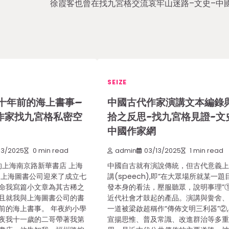
徐霞客也曾在找九宮格交流哀牢山迷路–文史–中
SEIZE
十年前的海上書事–
中國古代作家演講文本編錄
作家找九宮格私密空
拾之反思-找九宮格見證-文
中國作家網
03/2025
0 min read
admin
03/13/2025
1 min read
的上海南京路新華書店 上海
中國自古就有演說傳統，但古代意義
 上海圖書公司迎來了成立七
講(speech),即“在大眾場所就某一題
命我寫篇小文章為其古稀之
發本身的看法，壓服聽眾，說明事理”
且就我與上海圖書公司的書
近代社會才鼓起的產品。演講與黌舍
前的海上書事。 年夜約小學
一道被梁啟超稱作“傳佈文明三利器”②
夜我十一歲的二哥帶著我第
宣揚思惟、普及常識、改進群治等多