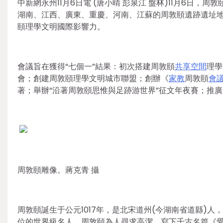
中新網永州11月6日電 (唐小晴 彭泉江 盤林)11月6
湖南、江西、廣東、重慶、河南、江蘇的周敦頤遺跡遺址
頤理學文明國際影響力。
會議旨在獲得“七個一”結果：初次搭建周敦頤
共享空間
理學
會；創建周敦頤理學文明城市聯盟；創辦《
家教
周敦頤
會
著；舉辦“沿著周敦頤思惟與足跡游世界”征文年夜賽；推
周敦頤雕像。蔣克青 攝
周敦頤誕生于公元1017年，是北宋道州(今湖南省道縣)人
位的世界級名人，周敦頤為人尋求高潔，寫下千古名篇《