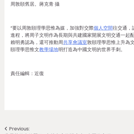
周敦頤舊居。蔣克青 攝
“要以周敦頤理學思惟為媒，加強對交際
個人空間
往交通，
進程，將周子文明作為長期與共建國家開展文明交通一起配
賴明勇認為，還可推動周
共享會議室
敦頤理學思惟上升為
頤理學思惟文
教學場地
明打造為中國文明的世界手刺。
責任編輯：近復
Post
Previous: