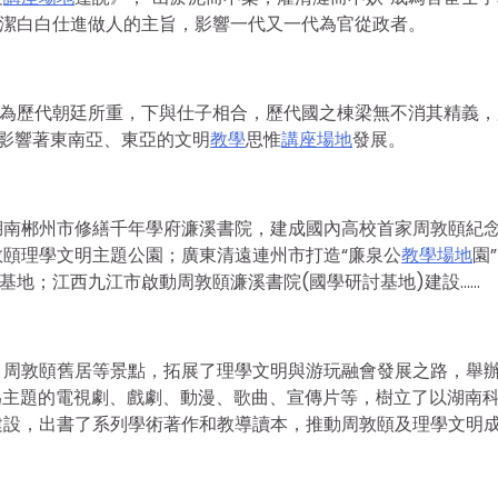
清潔白白仕進做人的主旨，影響一代又一代為官從政者。
上為歷代朝廷所重，下與仕子相合，歷代國之棟梁無不消其精義，
影響著東南亞、東亞的文明
教學
思惟
講座場地
發展。
湖南郴州市修繕千年學府濂溪書院，建成國內高校首家周敦頤紀
頤理學文明主題公園；廣東清遠連州市打造“廉泉公
教學場地
園
基地；江西九江市啟動周敦頤濂溪書院(國學研討基地)建設……
、周敦頤舊居等景點，拓展了理學文明與游玩融會發展之路，舉
為主題的電視劇、戲劇、動漫、歌曲、宣傳片等，樹立了以湖南
建設，出書了系列學術著作和教導讀本，推動周敦頤及理學文明