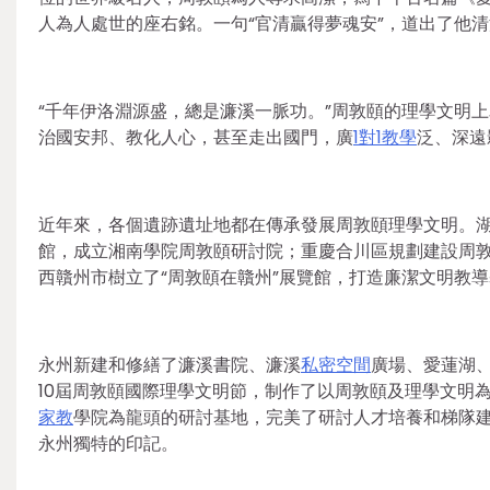
人為人處世的座右銘。一句“官清贏得夢魂安”，道出了他
“千年伊洛淵源盛，總是濂溪一脈功。”周敦頤的理學文明
治國安邦、教化人心，甚至走出國門，廣
1對1教學
泛、深遠
近年來，各個遺跡遺址地都在傳承發展周敦頤理學文明。
館，成立湘南學院周敦頤研討院；重慶合川區規劃建設周敦
西贛州市樹立了“周敦頤在贛州”展覽館，打造廉潔文明教導
永州新建和修繕了濂溪書院、濂溪
私密空間
廣場、愛蓮湖
10屆周敦頤國際理學文明節，制作了以周敦頤及理學文明
家教
學院為龍頭的研討基地，完美了研討人才培養和梯隊
永州獨特的印記。