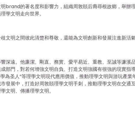
明brand的著名度和影響力，組織周敦頤后裔尋根故鄉，舉辦
頤理學文明走向世界。
分歧文明之間彼此清楚和尊敬，還能為文明創新和發展注進新活
影響深遠。他廉潔、剛直、務實、愛平易近、重教、至誠等濂溪
組成部門，對若何增強文明自負、打造文明強國有很強的現實指
”“學為圣人”等理學文明現代應用價值，推動理學文明與游玩產業
城市發展中，打造好周敦頤理學文明手刺，推動理學文明在交通
理學文明、傳播理學文明。