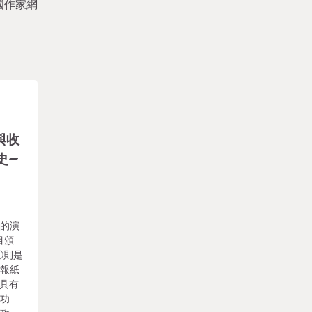
國作家網
與收
史–
上的演
目頒
①則是
、報紙
,具有
重功