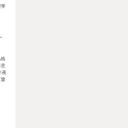
理學
氣。
品格
導意
年夜
互鑒