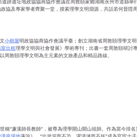
日，周敦頤遺跡遺址地政協協商協作會議在周敦頤家鄉湖南永州市道縣舉
地政協及專家學者齊聚一堂，摸索理學文明淵源，共話若何晉陞
文
小樹屋
明政協協商協作會議平臺；創立湖南省周敦頤理學文明
議室出租
理學文明與社會發展》學術專刊；出書一套周敦頤研討
廣以周敦頤理學文明為主元素的文旅產品和精品路線。
，世稱“濂溪師長教師”，被尊為理學開山開山祖師。作為當今排名
愛
講座場地
蓮說》，“出淤泥而不染，濯清漣而不妖”成為官宦士