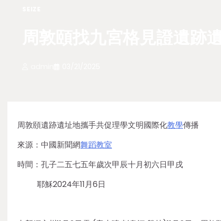
SEIZE
周敦頤找九宮格見證遺跡
admin
03/21/2025
周敦頤遺跡遺址地攜手共促理學文明國際化
教學
傳播
來源：中國新聞網
舞蹈教室
時間：孔子二五七五年歲次甲辰十月初六日甲戌
耶穌2024年11月6日