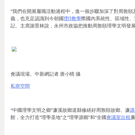
“我們在開展履職活動過程中，進一個步驟加深了對周敦頤
義，也充足認識到今朝國
1對1教學
際國內系統性、區域性、
記、主席謝景林說，永州市政協把推動周敦頤理學文明發
會議現場。中新網記者 唐小晴 攝
私密空間
“中國理學文明之鄉”濂溪故鄉道縣修繕好周敦頤故鄉、濂
講
館，全力打造“理學圣地”之“理學源鄉”和“全國
會議室出租