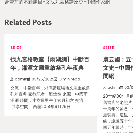
曹雪芹的本籍題目–文找九宮格講座史–中國作家網
navigation
Related Posts
SEIZE
SEIZE
找九宮格教室【雨湖網】中斷百
虞云國：五
年，湘潭文廟重啟祭孔年夜典
文史–中國
間網
admin
03/25/2025
0 min read
交流 中斷百年，湘潭講座場地文廟重啟祭
admin
03/
孔年夜典 家教記者：劉煒煊 來源：中國雨
20世紀80年月
湖網 時間：小樹屋甲午年玄月初六 交流
舊書店的老照片
共享空間 西歷2014年9月29日 …
十周年的留念，
慶賀壽。這里，
緣，說說五十年
四五年級時，年