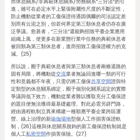
而休息關系/非典範休息關系/勞務關系“三分法”的引
進，雖可在必定水平上緊張附屬性尺度的不斷定性，
防止機動從業者的工傷保證待遇因偶爾的司法認定差
別而有云泥之別，但若何界定第三類休息者仍存在廣
泛爭議。愈甚者，“三分法”還能夠招致平臺企業應用
組織上風，使更多在新業態行業中任務的典範休息者
被回類為第三類休息者，進而招致工傷保證權力的克
減。(25)
所以說，囿于典範休息者與第三類休息者兩條退路的
固有局限，將機動從
交流
業者無論回進哪一類的可行
性和意義都不年夜，只需仍將工傷保
共享空間
證與特
定類型的休息關系綁定，囿于個別化關系認定的實際
爭議與低下效力，機動從業者難以獲取充分工傷保證
的題目便無法獲得最基礎處理。對此必需另辟門路，
經由過程軌制立異來構建一種順應平臺企業跨區運
營、線上治理的新
瑜伽場地
型個人工作損害保證軌
制，(26)這種與休息關系脫鉤的新工傷保證軌制就是
個人工
私密空間
作損害保險。(27)