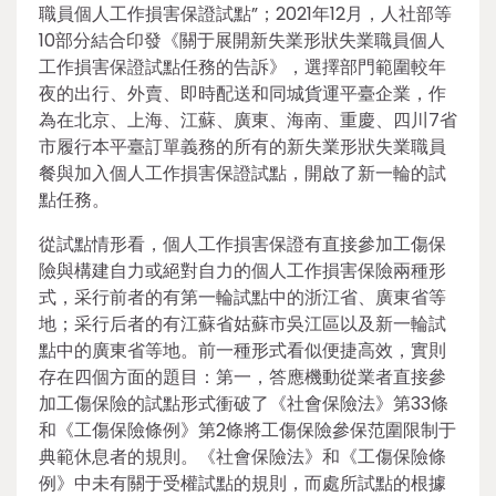
職員個人工作損害保證試點”；2021年12月，人社部等
10部分結合印發《關于展開新失業形狀失業職員個人
工作損害保證試點任務的告訴》，選擇部門範圍較年
夜的出行、外賣、即時配送和同城貨運平臺企業，作
為在北京、上海、江蘇、廣東、海南、重慶、四川7省
市履行本平臺訂單義務的所有的新失業形狀失業職員
餐與加入個人工作損害保證試點，開啟了新一輪的試
點任務。
從試點情形看，個人工作損害保證有直接參加工傷保
險與構建自力或絕對自力的個人工作損害保險兩種形
式，采行前者的有第一輪試點中的浙江省、廣東省等
地；采行后者的有江蘇省姑蘇市吳江區以及新一輪試
點中的廣東省等地。前一種形式看似便捷高效，實則
存在四個方面的題目：第一，答應機動從業者直接參
加工傷保險的試點形式衝破了《社會保險法》第33條
和《工傷保險條例》第2條將工傷保險參保范圍限制于
典範休息者的規則。《社會保險法》和《工傷保險條
例》中未有關于受權試點的規則，而處所試點的根據