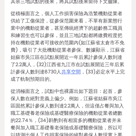
其余三地試點的後果，將其試點後果留待下文臚陳。
從積極面言之，個人工作損害保險為浩繁機動從業者
供給了工傷保證，從參保范圍來看，不單有新業態行
業中的機動從業者，甚至傳統經濟下的超齡務工職員
和練習生也可以參保，並且三地試點都將繳費程度把
持在機動從業者可接收的范圍內(如江蘇省太倉市不免
費)，吸引了大批機動從業者參保。數據顯示，江蘇省
姑蘇市吳江區在試點展開近一年后累計參保人數到達
了2.2萬人，(32)江西省九江市在試點展開近三年后累
計參保人數到達8730人
共享空間
，(33)必定水平上完
成了軌制預期目的。
從消極面言之，試點中也裸露出如下題目：起首，參
保人數在絕對意義上偏少。例如，江蘇省姑蘇市吳江
區固然累計參保人數到達2.2萬人，但這僅占餐與加入
職工基礎養老保險或基礎醫療保險的機動從業者總數
的22.74％，(34)斟酌到有相當多的機動從業者并未
餐與加入職工基礎養老保險或基礎醫療保險，所以可
以猜測出個人工作損害保險的絕對參保人數現實上要