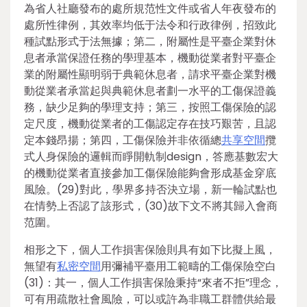
為省人社廳發布的處所規范性文件或省人年夜發布的
處所性律例，其效率均低于法令和行政律例，招致此
種試點形式于法無據；第二，附屬性是平臺企業對休
息者承當保證任務的學理基本，機動從業者對平臺企
業的附屬性顯明弱于典範休息者，請求平臺企業對機
動從業者承當起與典範休息者劃一水平的工傷保證義
務，缺少足夠的學理支持；第三，按照工傷保險的認
定尺度，機動從業者的工傷認定存在技巧艱苦，且認
定本錢昂揚；第四，工傷保險并非依循總
共享空間
攬
式人身保險的邏輯而睜開軌制design，答應基數宏大
的機動從業者直接參加工傷保險能夠會形成基金穿底
風險。(29)對此，學界多持否決立場，新一輪試點也
在情勢上否認了該形式，(30)故下文不將其歸入會商
范圍。
相形之下，個人工作損害保險則具有如下比擬上風，
無望有
私密空間
用彌補平臺用工範疇的工傷保險空白
(31)：其一，個人工作損害保險秉持“來者不拒”理念，
可有用疏散社會風險，可以或許為非職工群體供給最