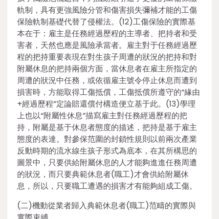
軌制，具有更強風險分管和傷害損失彌補才能的工傷
保險軌制基礎代替了侵權法。(12)工傷保險的實際基
本在于：雇主是任務經過歷程的主導者、把持者和受
害者，天然也應是風險承當者。雇主對于任務經過歷
程的把持重要表現在對生孩子周遭的狀況的把持和對
附屬休息的把持兩個方面，當休息者在雇主所指定的
周遭的狀況中任務，或依循雇主號令停止休息而遭到
損害時，方能取得工傷抵償，工傷抵償所遵守的“緣由
+經過歷程”定論賠還償付構造便立基于此。(13)學理
上也以“附屬性休息”描寫雇主對任務經過歷程的把
持，附屬是基于休息者態度的描述，把持是基于雇主
態度的表達。對參保范圍的封鎖性規則以前兩次產業
反動時期的流水線生孩子形式為底本，在其所構思的
圖景中，只要供給附屬休息的人才能夠進進任務周遭
的狀況，而只要典範休息者(職工)才會供給附屬休
息，所以，只要職工遭遇的損害才有能夠組成工傷。
(二)機動從業者歸入典範休息者(職工)范疇的實際與
實際束縛