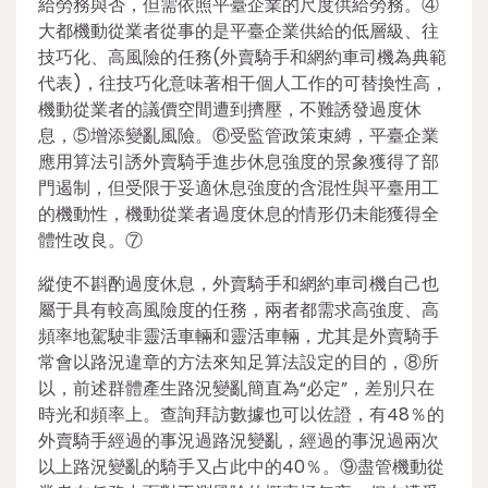
給勞務與否，但需依照平臺企業的尺度供給勞務。④
大都機動從業者從事的是平臺企業供給的低層級、往
技巧化、高風險的任務(外賣騎手和網約車司機為典範
代表)，往技巧化意味著相干個人工作的可替換性高，
機動從業者的議價空間遭到擠壓，不難誘發過度休
息，⑤增添變亂風險。⑥受監管政策束縛，平臺企業
應用算法引誘外賣騎手進步休息強度的景象獲得了部
門遏制，但受限于妥適休息強度的含混性與平臺用工
的機動性，機動從業者過度休息的情形仍未能獲得全
體性改良。⑦
縱使不斟酌過度休息，外賣騎手和網約車司機自己也
屬于具有較高風險度的任務，兩者都需求高強度、高
頻率地駕駛非靈活車輛和靈活車輛，尤其是外賣騎手
常會以路況違章的方法來知足算法設定的目的，⑧所
以，前述群體產生路況變亂簡直為“必定”，差別只在
時光和頻率上。查詢拜訪數據也可以佐證，有48％的
外賣騎手經過的事況過路況變亂，經過的事況過兩次
以上路況變亂的騎手又占此中的40％。⑨盡管機動從