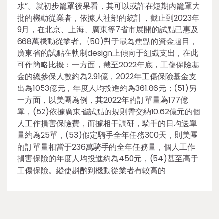
水”。就初步籠罩後果看，其可以或許在短期內籠罩大
批的機動從業者，依據人社部的統計，截止到2023年
9月，在北京、上海、廣東等7省市展開的試點已惠及
668萬機動從業者。(50)對于最為焦點的資金題目，
廣東省的試點在軌制design上傾向于組織支出，在此
可作簡略比擬：一方面，截至2022年底，工傷保險基
金的總參保人數約為2.91億，2022年工傷保險基金支
出為1053億元，年度人均投進約為361.86元；(51)另
一方面，以美團為例，其2022年的訂單量為177億
單，(52)依據廣東省試點的規則需交納10.62億元的個
人工作損害保險費，而據相干調研，騎手的日均送單
量約為25單，(53)假定騎手全年任務300天，則美團
的訂單量相當于236萬騎手的全年任務量，個人工作
損害保險的年度人均投進約為450元，(54)甚至高于
工傷保險。縱使斟酌到機動從業者有較高的