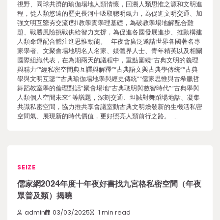
視野、同球共濟的瑜伽場地人類情懷，回溯人類思惟之源和文明進
程，從人類悠遠的歷史長河中吸取聰明氣力，為促進文明交通、加
強文明互鑒夯交流1對1教學實學理基礎，為破教學場地解配合難
題、戰勝風險挑戰供給智力支撐，為促進各國發展進步、推動構建
人類命運配合體注進思惟動能。 年夜會廣泛邀請世界各國著名專
家學者、文聚會場地明名人名家、媒體界人士、青年精英以及相關
國際組織代表，在為期兩天的議程中，重點圍繞“古典文明的義理
與精力”“經私密空間典互譯與解釋”“古典語文與古典學傳統”“古典
學與文明互鑒”“古典瑜伽場地學與經史傳統”“儒家思惟與古希臘哲
舞蹈教室學的倫理對話”聚會場地“古典聰明與數智時代”“古典學與
人類個人空間未來” 等議題，深刻交通、坦誠對舞蹈場地話、凝集
共識私密空間，協力推共享會議室動古典文明煥發新的生機活私密
空間氣、展現新的時代價值，更好照亮人類前行之路。 …
SEIZE
儒家網2024年度十年夜好書找九宮格私密空間（年夜
眾普及類）揭曉
admin
03/03/2025
1 min read