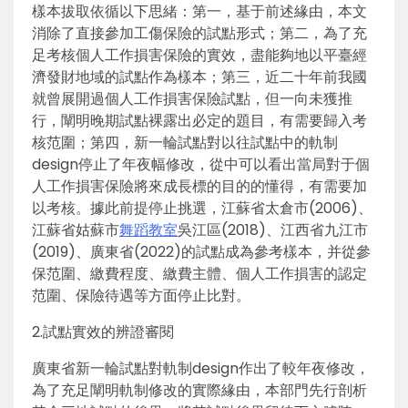
樣本拔取依循以下思緒：第一，基于前述緣由，本文
消除了直接參加工傷保險的試點形式；第二，為了充
足考核個人工作損害保險的實效，盡能夠地以平臺經
濟發財地域的試點作為樣本；第三，近二十年前我國
就曾展開過個人工作損害保險試點，但一向未獲推
行，闡明晚期試點裸露出必定的題目，有需要歸入考
核范圍；第四，新一輪試點對以往試點中的軌制
design停止了年夜幅修改，從中可以看出當局對于個
人工作損害保險將來成長標的目的的懂得，有需要加
以考核。據此前提停止挑選，江蘇省太倉市(2006)、
江蘇省姑蘇市
舞蹈教室
吳江區(2018)、江西省九江市
(2019)、廣東省(2022)的試點成為參考樣本，并從參
保范圍、繳費程度、繳費主體、個人工作損害的認定
范圍、保險待遇等方面停止比對。
2.試點實效的辨證審閱
廣東省新一輪試點對軌制design作出了較年夜修改，
為了充足闡明軌制修改的實際緣由，本部門先行剖析