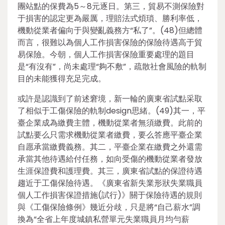
團站點的保費為5～8元逐日。第三，貿易不測保險對
于損害的認定更為嚴厲，理賠法式煩瑣、勝利率低，
機動從業者偏向于與變亂義務方“私了”。(48)但總體
而言，很難以為個人工作損害保險的保險待遇高于貿
易保險。今朝，個人工作損害保險重要處理的題目
是“有沒有”，尚未處理“夠不敷”，疏散社會風險的軌制
目的未能獲得充足完成。
或許是認識到了前述窘境，新一輪的廣東省試點采取
了相似于工傷保險的軌制design思緒。(49)其一，平
臺企業成為繳費主體，機動從業者無須繳費。此前的
試點要么只需求機動從業者繳費，要么答應平臺企業
自愿承當繳費義務。其二，平臺企業在繳費之外還需
承當其他待遇給付任務，如向受傷的機動從業者發放
生涯保證費和護理費。其三，廣東省試點的保證待遇
趨近于工傷保險待遇。《廣東省新失業形狀失業職員
個人工作損害保證措施(試行)》關于保險待遇的規則
與《工傷保險條例》幾近分歧，只是將“自己薪水”調
換為“全省上年度城鎮私營單元失業職員月均勻薪