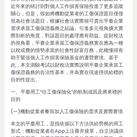
近年來的研討則對個人工作損害保險投進了更多追蹤
關心，但是，假如將機動從業者的工傷保證題目僅僅
視為社會法題目，根據社會法實際很可貴出平臺企業
需求承當工傷保證義務之結論。引進多元視角擴大實
際剖析的角度，對該題目的處理應有助益。從財稅法
的視角看，平臺企業承當工傷保證義務實在應為一種
以稅或費的情勢承當的社會性財富任務，此種懂得有
助于緊張個人工作損害保險基金的運營窘境。基于
此，本文測驗考試以財稅法實際說明平臺企業承當工
傷保證義務的合法性基本，并為實在現途徑供給標的
目的性提出。
一、平臺用工“往工傷保險化”的軌制成因及將來標的
目的
(一)機動從業者餐與加入工傷保險的需求及實際窘境
本文的平臺用工，是指依循以下方法供給勞務的用工
形式：機動從業者在App上注冊并接單，自立決議供