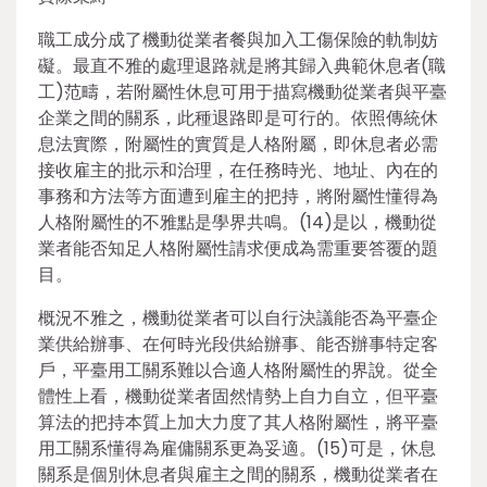
職工成分成了機動從業者餐與加入工傷保險的軌制妨
礙。最直不雅的處理退路就是將其歸入典範休息者(職
工)范疇，若附屬性休息可用于描寫機動從業者與平臺
企業之間的關系，此種退路即是可行的。依照傳統休
息法實際，附屬性的實質是人格附屬，即休息者必需
接收雇主的批示和治理，在任務時光、地址、內在的
事務和方法等方面遭到雇主的把持，將附屬性懂得為
人格附屬性的不雅點是學界共鳴。(14)是以，機動從
業者能否知足人格附屬性請求便成為需重要答覆的題
目。
概況不雅之，機動從業者可以自行決議能否為平臺企
業供給辦事、在何時光段供給辦事、能否辦事特定客
戶，平臺用工關系難以合適人格附屬性的界說。從全
體性上看，機動從業者固然情勢上自力自立，但平臺
算法的把持本質上加大力度了其人格附屬性，將平臺
用工關系懂得為雇傭關系更為妥適。(15)可是，休息
關系是個別休息者與雇主之間的關系，機動從業者在