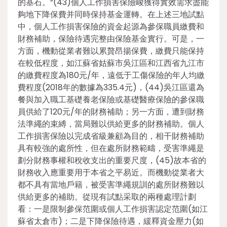
的基石。”(43)個人工作損害保險峻獲得實效需求盡能
夠地下降保費并同時保持基金運轉。在上述三地試點
中，個人工作損害保險的資金起源為參保職員繳費和
財務補助，保險待遇完整由保險基金實行。可是，一
方面，機動從業者難以累贅昂揚保費，繳費只能保持
在較低程度，如江蘇省姑蘇市吳江區和江西省九江市
的繳費程度為180元/年，遠低于工傷保險的年人均繳
費程度(2018年的數據為335.4元)，(44)吳江區還為
餐與加入職工基礎養老保險或基礎醫療保險的參保職
員供給了120元/年的財務補助；另一方面，遭到財務
法準繩的束縛，當局難以供給更多的財務補助。個人
工作損害保險以完成省級兼顧為目的，相干財務補助
具有較強的處所性，但在處所財務範疇，受害準繩是
劃分財務事權和稅收支出的重要尺度，(45)故本省的
財務收入應重要用于本省之平易近。而機動從業者大
都不具有當地戶籍，被受害準繩規訓的處所財務難以
供給更多的補助。從現有試點采取的兩種處理計劃
看：一是限制參保范圍或個人工作損害認定范圍(如江
蘇省太倉市)；二是下降保險待遇，緩釋資金壓力(如