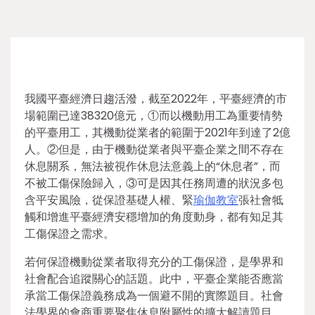
我國平臺經濟日趨活潑，截至2022年，平臺經濟的市
場範圍已達38320億元，①而以機動用工為重要情勢
的平臺用工，其機動從業者的範圍于2021年到達了2億
人。②但是，由于機動從業者與平臺企業之間不存在
休息關系，無法被視作休息法意義上的“休息者”，而
不被工傷保險歸入，③可是因其任務周遭的狀況多包
含平安風險，從保證基礎人權、緊
瑜伽教室
張社會牴
觸和增進平臺經濟安穩增加的角度動身，都有知足其
工傷保證之需求。
若何保證機動從業者取得充分的工傷保證，是學界和
社會配合追蹤關心的話題。此中，平臺企業能否應當
承當工傷保證義務成為一個避不開的實際題目。社會
法學界的會商重要聚焦休息附屬性的擴大解讀題目，