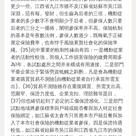
更少一些。江西省九江市雖不及江蘇省姑蘇市吳江區
深淵，惡有報。發財，但生齒為后者的三倍，機動從
業者的多少數字不會明顯少于后者，但參保人數只要
后者的三分之一擺佈，闡明參保率并不高。保險軌制
的基本是年夜數法例，參保人數過少，既晦氣于正確
厘定保險費率，也有悖于風險累贅社會化的保險準
繩。(35)此中重要的軌制性緣由有四：一是機動從業
者的活動性較強，而個人工作損害保險的繳費周期多
為1年，各試點處所之間并未構成有用連接。二是部門
平臺企業出于緊張勞資牴觸之斟酌，凡是會為機動從
業者購置貿易不測險(由機動從業者自行承當所需支
出)。(36)貿易不測險雖存在重復購置、所需支出高、
范圍窄、保證力度低、企業克扣、理賠難等題目，
(37)但也確切起到了必定的工傷保證感化。三是部門
試點地域將參保標準與戶籍或能否餐與加入特定社會
保險綁定，如江蘇省太倉市只答應本市戶籍且餐與加
入了本市社會保險的機動從業者參保。四是保證待遇
較低，如江蘇省姑蘇市吳江區和江西省九江市的保險