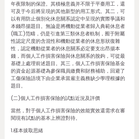
年夜限制的保證。其積極意義并不限于平臺用工，還
可及于今后將呈現的其他新型的用工形式。其二，可
以有用防止個別化休息關系認定中呈現的實際爭議和
本錢昂揚題目。無論是將機動從業者歸入典範休息者
(職工)范疇，仍是引進第三類休息者軌制，囿于附屬
性認定尺度的含混性和機動從業者的休息形狀復雜
性，認定機動從業者的休息關系必定要支出昂揚本
錢，而個人工作損害保險與休息關系的脫鉤，可從最
基礎上處理前述題目。其三，個人工作損害保險基金
的資金起源基礎為參保職員繳費和財務補助，回避了
工傷保險語境下由企業承當雇主義務缺少學理根據的
題目。
(二)個人工作損害保險的試點近況及評價
當然，對于個人工作損害保險的效能實效還需求在審
閱現有試點的基本上辨證對待。
1.樣本拔取思緒