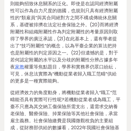
則能夠招致休息關系的泛化。即使是在認同經濟附屬
性可以作為自力尺度的德國，也規則只具有經濟附屬
性的“類雇員”與其合同絕對方之間不構成傳統休息關
系，基礎被排擠在法定社會保險之外。(20)而將經濟
附屬性和組織附屬性作為判定附屬性的考量原因則取
得了學界的廣泛承認，(21)在此基本上，還有學者提
出了“技巧附屬性”的概念，以為平臺企業的算法把持
也是附屬性的判定原因之一。(22)但遺憾的是，對于
若何認定附屬的水平以及分歧的附屬性分辨占據多年
夜
家教
權重等焦點題目，學界和實務界仍眾口紛紜，
可見，休息法實際為“機動從業者歸入職工范疇”供給
的更多是一種實際能夠。
從經濟效力的角度動身，將機動從業者歸入“職工”范
疇能否具有實際可行性呢?若機動從業者成為職工，平
臺不只應為其交納工傷保險所需支出，還需求交納養
老保險、醫療保險、掉業保險等其他社會保險，承當
雇主義務。社會保險繳費是我國微觀稅負的主要組
成，從財務部供給的數據看，2022年我國社會保險基