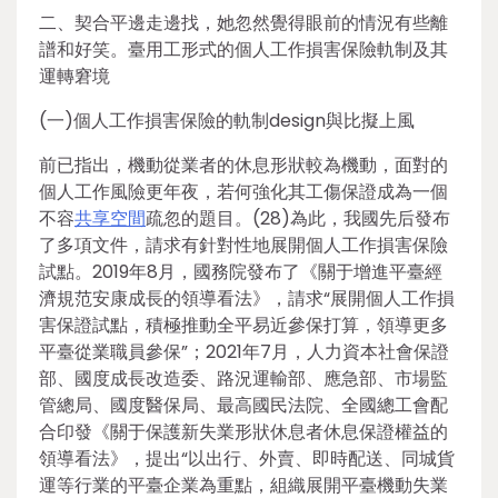
二、契合平邊走邊找，她忽然覺得眼前的情況有些離
譜和好笑。臺用工形式的個人工作損害保險軌制及其
運轉窘境
(一)個人工作損害保險的軌制design與比擬上風
前已指出，機動從業者的休息形狀較為機動，面對的
個人工作風險更年夜，若何強化其工傷保證成為一個
不容
共享空間
疏忽的題目。(28)為此，我國先后發布
了多項文件，請求有針對性地展開個人工作損害保險
試點。2019年8月，國務院發布了《關于增進平臺經
濟規范安康成長的領導看法》，請求“展開個人工作損
害保證試點，積極推動全平易近參保打算，領導更多
平臺從業職員參保”；2021年7月，人力資本社會保證
部、國度成長改造委、路況運輸部、應急部、市場監
管總局、國度醫保局、最高國民法院、全國總工會配
合印發《關于保護新失業形狀休息者休息保證權益的
領導看法》，提出“以出行、外賣、即時配送、同城貨
運等行業的平臺企業為重點，組織展開平臺機動失業