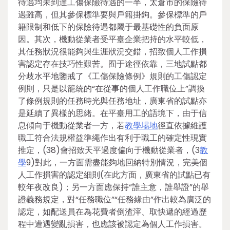
待遇均未到達工傷保險待遇的一半，太倉市的保險待
遇雖高，但其參保標準要與戶籍掛鉤。參保標準的戶
籍限制和低下的保險待遇都屬于最基礎性的負面原
因。其次，機動從業者受平臺企業把持的水平較低，
其任務狀況很能夠與生涯狀況交錯，招致個人工作損
害認定存在技巧性艱苦。囿于途徑依靠，三地試點都
分歧水平地鑒戒了《工傷保險條例》規則的工傷認定
例則，只是以籠統的“在從事的個人工作職位上”調換
了條例規則的任務時光與任務地址，廣東省的試點亦
是延續了異樣的思緒。在平臺用工的語境下，由于信
息傾向于機動從業者一方，若
教學場地
徑直依據維護
職工符合法規權益準繩作出有利于職工的確定性現實
推定，(38)會招致天平過度偏向于機動從業者，(3
教
學
9)對此，一方面需盡能夠地回納特別情況，完美個
人工作損害的認定細則(在此方面，廣東省的試點已有
較年夜改良)；另一方面應保持“誰主意，誰舉證”的舉
證義務規定，對“任務職位”“任務緣由”作出較為廣泛的
認定，如配送員在為花費者倒渣滓、取快遞的經過歷
程中遭遇變亂損害，也應該被認定為個人工作損害。