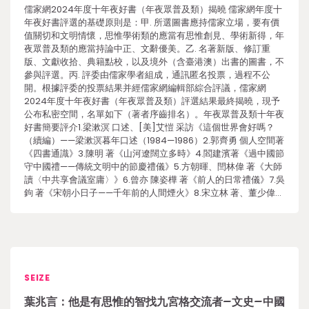
儒家網2024年度十年夜好書（年夜眾普及類）揭曉 儒家網年度十
年夜好書評選的基礎原則是：甲. 所選圖書應持儒家立場，要有價
值關切和文明情懷，思惟學術類的應當有思惟創見、學術新得，年
夜眾普及類的應當持論中正、文辭優美。乙. 名著新版、修訂重
版、文獻收拾、典籍點校，以及境外（含臺港澳）出書的圖書，不
參與評選。丙. 評委由儒家學者組成，通訊匿名投票，過程不公
開。根據評委的投票結果并經儒家網編輯部綜合評議，儒家網
2024年度十年夜好書（年夜眾普及類）評選結果最終揭曉，現予
公布私密空間，名單如下（著者序齒排名）。年夜眾普及類十年夜
好書簡要評介1.梁漱溟 口述、[美]艾愷 采訪《這個世界會好嗎？
（續編）——梁漱溟暮年口述（1984—1986）2.郭齊勇 個人空間著
《四書通識》3.陳明 著《山河遼闊立多時》4.閻建濱著《過中國節
守中國禮——傳統文明中的節慶禮儀》5.方朝暉、閆林偉 著《大師
讀〈中共享會議室庸〉》6.曾亦 陳姿樺 著《前人的日常禮儀》7.吳
鉤 著《宋朝小日子——千年前的人間煙火》8.宋立林 著、董少偉…
SEIZE
葉兆言：他是有思惟的智找九宮格交流者–文史–中國