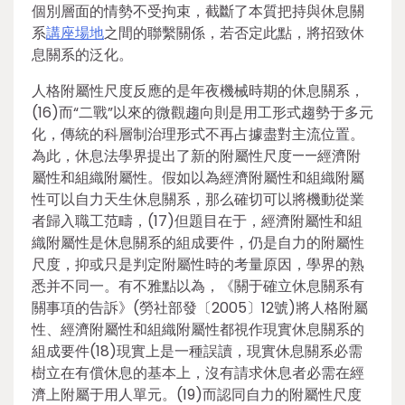
個別層面的情勢不受拘束，截斷了本質把持與休息關
系
講座場地
之間的聯繫關係，若否定此點，將招致休
息關系的泛化。
人格附屬性尺度反應的是年夜機械時期的休息關系，
(16)而“二戰”以來的微觀趨向則是用工形式趨勢于多元
化，傳統的科層制治理形式不再占據盡對主流位置。
為此，休息法學界提出了新的附屬性尺度——經濟附
屬性和組織附屬性。假如以為經濟附屬性和組織附屬
性可以自力天生休息關系，那么確切可以將機動從業
者歸入職工范疇，(17)但題目在于，經濟附屬性和組
織附屬性是休息關系的組成要件，仍是自力的附屬性
尺度，抑或只是判定附屬性時的考量原因，學界的熟
悉并不同一。有不雅點以為，《關于確立休息關系有
關事項的告訴》(勞社部發〔2005〕12號)將人格附屬
性、經濟附屬性和組織附屬性都視作現實休息關系的
組成要件(18)現實上是一種誤讀，現實休息關系必需
樹立在有償休息的基本上，沒有請求休息者必需在經
濟上附屬于用人單元。(19)而認同自力的附屬性尺度