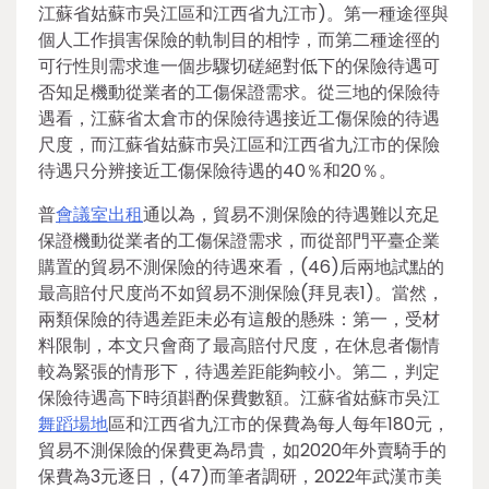
江蘇省姑蘇市吳江區和江西省九江市)。第一種途徑與
個人工作損害保險的軌制目的相悖，而第二種途徑的
可行性則需求進一個步驟切磋絕對低下的保險待遇可
否知足機動從業者的工傷保證需求。從三地的保險待
遇看，江蘇省太倉市的保險待遇接近工傷保險的待遇
尺度，而江蘇省姑蘇市吳江區和江西省九江市的保險
待遇只分辨接近工傷保險待遇的40％和20％。
普
會議室出租
通以為，貿易不測保險的待遇難以充足
保證機動從業者的工傷保證需求，而從部門平臺企業
購置的貿易不測保險的待遇來看，(46)后兩地試點的
最高賠付尺度尚不如貿易不測保險(拜見表1)。當然，
兩類保險的待遇差距未必有這般的懸殊：第一，受材
料限制，本文只會商了最高賠付尺度，在休息者傷情
較為緊張的情形下，待遇差距能夠較小。第二，判定
保險待遇高下時須斟酌保費數額。江蘇省姑蘇市吳江
舞蹈場地
區和江西省九江市的保費為每人每年180元，
貿易不測保險的保費更為昂貴，如2020年外賣騎手的
保費為3元逐日，(47)而筆者調研，2022年武漢市美