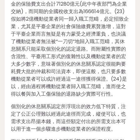
金的保險費支出合計71280億元(此中年夜部門為企業
交納)，而同期的全國稅收支出為166614億元。(23)
假如將2億機動從業者同一歸入職工范疇，必定招致企
業，尤其是平臺企業的社會保險繳費累贅激增，這對
于平臺企業而言無疑是有力蒙受之經濟重負，也決議
了機動從業者無法被“一刀切”地歸入職工范疇，其休
息關系只能采取個別化的認定退路。而附屬性實際的
含混性、平臺用工形式的復雜性以及機動從業者的宏
大多少數字，意味著個別化的休息關系認定很能夠要
耗費大批的仲裁和司法資本，即便這般，也只要多數
機動從業者可以或許經過這一途徑獲得保證。(24)是
以，經由過程將機動從業者歸入職工范疇，進而使之
得以餐與加入工傷保險的退路缺少實際可行性。
個別化的休息關系認定所浮現出的效力低下特質，注
定了公正公理難以經過此途徑而完成，縱使可以，也
需求支出昂揚本錢，而這些額定付出的所需支出本可
以用于進一個步驟進步機動從業者的保證程度。