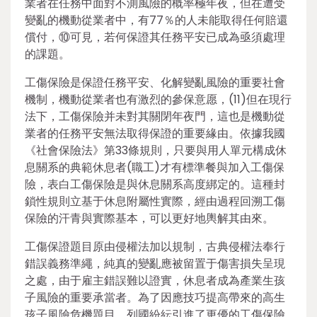
業者在任務中面對不測風險的概率極年夜，但在遭受
變亂的機動從業者中，有77％的人未能取得任何賠還
償付，⑩可見，若何保證其任務平安已成為亟須處理
的課題。
工傷保險是保證任務平安、化解變亂風險的重要社會
機制，機動從業者也有激烈的參保意愿，(11)但在現行
法下，工傷保險并未對其關閉年夜門，這也是機動從
業者的任務平安無法取得保證的重要緣由。依據我國
《社會保險法》第33條規則，只要與用人單元構成休
息關系的典範休息者(職工)才有標準餐與加入工傷保
險，表白工傷保險是與休息關系高度綁定的。這種封
鎖性規則立基于休息附屬性實際，經由過程回溯工傷
保險的汗青與實際基本，可以更好地輿解其由來。
工傷保證題目原由侵權法加以規制，古典侵權法奉行
錯誤義務準繩，純真的變亂應被留置于傷害損失呈現
之處，由于雇主錯誤難以證實，休息者成為產業生孩
子風險的重要承當者。為了因應技巧提高帶來的高生
孩子風險危機題目，列國紛紜引進了更優的工傷保險