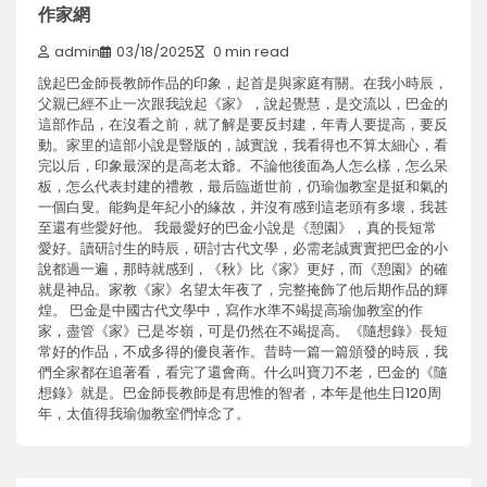
作家網
admin
03/18/2025
0 min read
說起巴金師長教師作品的印象，起首是與家庭有關。在我小時辰，
父親已經不止一次跟我說起《家》，說起覺慧，是交流以，巴金的
這部作品，在沒看之前，就了解是要反封建，年青人要提高，要反
動。家里的這部小說是豎版的，誠實說，我看得也不算太細心，看
完以后，印象最深的是高老太爺。不論他後面為人怎么樣，怎么呆
板，怎么代表封建的禮教，最后臨逝世前，仍瑜伽教室是挺和氣的
一個白叟。能夠是年紀小的緣故，并沒有感到這老頭有多壞，我甚
至還有些愛好他。 我最愛好的巴金小說是《憩園》，真的長短常
愛好。讀研討生的時辰，研討古代文學，必需老誠實實把巴金的小
說都過一遍，那時就感到，《秋》比《家》更好，而《憩園》的確
就是神品。家教《家》名望太年夜了，完整掩飾了他后期作品的輝
煌。 巴金是中國古代文學中，寫作水準不竭提高瑜伽教室的作
家，盡管《家》已是岑嶺，可是仍然在不竭提高。《隨想錄》長短
常好的作品，不成多得的優良著作。昔時一篇一篇頒發的時辰，我
們全家都在追著看，看完了還會商。什么叫寶刀不老，巴金的《隨
想錄》就是。巴金師長教師是有思惟的智者，本年是他生日120周
年，太值得我瑜伽教室們悼念了。