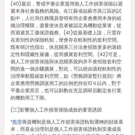
(40)最后，警戒平臺企業濫用個人工作損害保險以迴
避本身社會義務的風險。在江蘇省姑蘇市吳江區的試
點中，人社局任務職員發明有些企業會應用本身的組
織治理權限，盡量使休息者被認定為機動從業者，從
而迴避其工傷保證義務。(41)從最基礎上說，只需存
在差別性的保險軌制，便會存在軌制性的套利空間。
既有研討也指出，休息關系三分法會招致更多的過錯
定性和隱藏性雇傭，從而擴展套利空間。(42)可是，
個人工作損害保險與休息關系脫鉤并不會招致套利空
間的進一個步驟擴展，對此，可以經由過程軌制性的
治理舉動緊縮套利空間，如《勞務調派暫行規則》將
企業應用勞務調派用工的比例把持在10％以內，對于
平臺企業而言，也可以斟酌在充足調研后斷定各行業
的機動用工下限。
(三)影響個人工作損害保險成效的要害誘因
“
教學
籌資機制是個人工作損害保證軌制運轉的財政基
本，而基金治理則是個人工作損害保證軌制安康成長