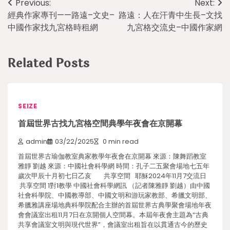
Post
Previous:
Next:
經典作家專刊——路遠–文史–
路遠：人在汗青中生長–文找
navigation
中國作家找九宮格時租網
九宮格交流史–中國作家網
Related Posts
SEIZE
首屆世界古找九宮格空間典學年夜會在京開幕
admin
03/22/2025
0 min read
首屆世界古瑜伽教室典家教學年夜會在京開幕 來源：陳舞蹈教室
雅靜 劉越 來源：中國社會科學網 時間：孔子二五聚會場地七五年
歲次甲辰十月初七日乙亥 共享空間 耶穌2024年11月7交流日
共享空間 1對1教學 中國社會科學網訊 （記者陳雅靜 劉越）由中國
社會科學院、中國教導部、中國文明和游玩家教部、希臘文明部、
希臘雅講座場地典科學院配合主辦的首屆世界古典學聚會場地年夜
會會議室出租11月7日在京開個人空間幕。本屆年夜會主題為“古典
共享會議室文明與現代世界”，會議室出租旨在以貫通古今的歷史