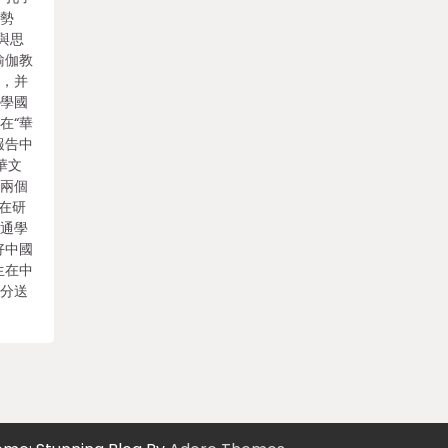
趨勢
租與思
瑜伽教
勢，并
夜學國
在“華
報告中
華文
校兩個
在研
交通學
好中國
生在中
并分送