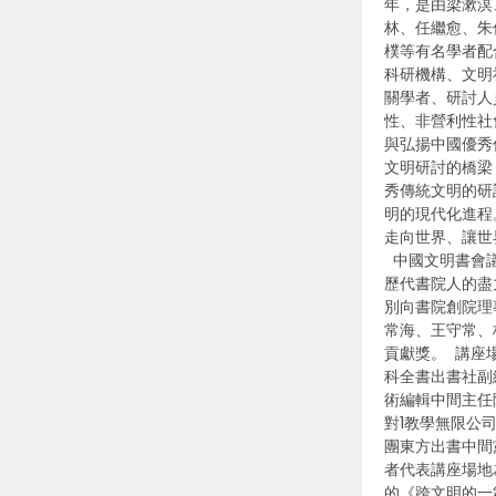
年，是由梁漱溟
林、任繼愈、朱
樸等有名學者配
科研機構、文明
關學者、研討人
性、非營利性社
與弘揚中國優秀
文明研討的橋梁
秀傳統文明的研
明的現代化進程
走向世界、讓世
中國文明書會議
歷代書院人的盡
別向書院創院理
常海、王守常、
貢獻獎。 講座
科全書出書社副
術編輯中間主任
對1教學無限公
團東方出書中間
者代表講座場地
的《跨文明的一