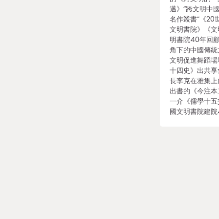
邁》“跨文明中
名作叢書”《20
文明書院》《文
明書院40年回
角下的中國傳統
文明促進舞蹈場
十四史》出共享
長李克在雅集上
出書的《今注本
一介《儒學十五
國文明書院建院