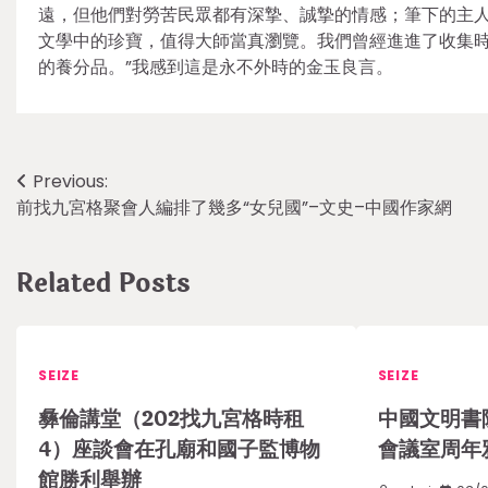
遠，但他們對勞苦民眾都有深摯、誠摯的情感；筆下的主
文學中的珍寶，值得大師當真瀏覽。我們曾經進進了收集時
的養分品。”我感到這是永不外時的金玉良言。
Post
Previous:
前找九宮格聚會人編排了幾多“女兒國”–文史–中國作家網
navigation
Related Posts
SEIZE
SEIZE
彝倫講堂（202找九宮格時租
中國文明書
4）座談會在孔廟和國子監博物
會議室周年
館勝利舉辦