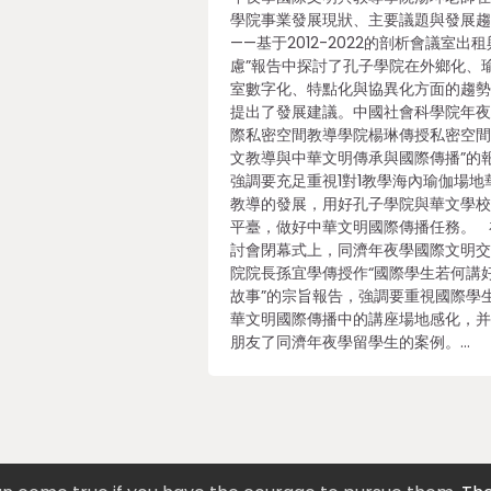
學院事業發展現狀、主要議題與發展
——基于2012-2022的剖析會議室出
慮”報告中探討了孔子學院在外鄉化、
室數字化、特點化與協異化方面的趨
提出了發展建議。中國社會科學院年
際私密空間教導學院楊琳傳授私密空間
文教導與中華文明傳承與國際傳播”的
強調要充足重視1對1教學海內瑜伽場地
教導的發展，用好孔子學院與華文學
平臺，做好中華文明國際傳播任務。 
討會閉幕式上，同濟年夜學國際文明
院院長孫宜學傳授作“國際學生若何講
故事”的宗旨報告，強調要重視國際學
華文明國際傳播中的講座場地感化，
朋友了同濟年夜學留學生的案例。…