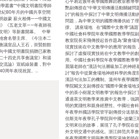
心平易近族年夜學國際舞蹈教室教導
國學叢書”“中國文明書院導師
艷副傳授在“中華文明傳播活動關鍵問
世紀80年月的中國共享空間
討”的報告中探討了中華文明傳播活動
明啟蒙 薪火相傳——中國文
問題，為中華文明的國際傳播供給了
顧》《五老文萃——年夜師視
撐。 講座場地 在“國際中文教導”議
文明》等新書開幕。 中華
中國社會科學院年夜學國際教導學院
地會名譽主席、《今注本二
教室院長宋飛傳授起首作題為“聚會場
會議室品人王石，崇賢館館
現實技術在中文教學中的應用”的報告
向中國文明書院捐贈已家教
探討了虛擬現實技術在中文教學中的
二十四史共享會議室》和湯
用。中國社會科學院年夜學國際教導
交流論》宣紙線裝書，對中
晨陽老師在“漢語句法層級加工的神經
40周年表現祝賀。…
討”報告中從聚會場地神經科學的角度
漢語句法加工的機制。溫州年夜學國
學院闞文文副傳授在“國際中聚會場地
中的茶小樹屋文明教學”的報告中探討
通過茶文明教學來推廣中文教導，強
明的實踐性和親身經歷性。中國社會
年夜學外國語學院管宇副傳授分送朋
但斯克年夜學孔子學院與中國-波蘭三
文明來往的故事，展現了孔子學院在
外文明交通中的感化。浙江師范共享
年夜學國際文明與教導學院湯坤老師在