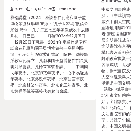
admin
03/
admin
03/10/2025
1 min read
中國文明書院成
源：《中華讀書
彝倫講堂（2024）座談會在孔廟和國子監
歲次甲個人空
博物館勝利舉辦 來源：“孔子世家網”微信公
蹈場地 耶穌20
眾號 時間：孔子二五七五年家教歲次甲辰臘
者 講座場地陳菁
月初一日己巳 耶穌2024年12月31日
國文明書院成立
12月28日下戰書，2024年度彝倫講堂座
文明書院在京導
談會在孔廟和國子監博物館敬一亭勝利舉
構代表及首都交
辦。孔子研討院黨委副書記、院長、傳授舞
舞蹈教室歡聚一
蹈教室孔德立，孔廟和國子監博物館館長吳
各項成績，追思
明列席會議。孔德立掌管會議。 中國國
物，暢想書院及
民年夜學、北京師范年夜學、中心平易近族
人空間遠景與未
年夜學、北京路況年夜學、北京語言年夜
活動是中國文明
學、北京林業年夜學、北京化工年夜學、北
活動小樹屋由中
京教導學院等高校代表參加會議。 …
北年夜文研院院
始，全體嘉賓小
師》記錄短片，
文明書院導師的
字，見證了中國
史。中國文明書