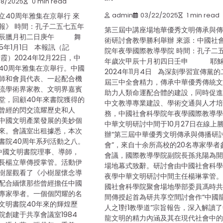
08/2025
0 min read
立40周年雅集在京舉行 來
admin
03/22/2025
1 min read
報》 時間：孔子二五七五年
第三屆中講座場地華優秀文明傳承與
間辰臘月初二日庚午 舞
術研討會教學勝利舉辦 來源：中國社
25年1月1日 本報訊（記
院年夜學國際教導學院 時間：孔子二
霞）2024年12月22日，中
年歲次甲辰十月初四日壬申 耶
40周年雅集在京舉行。中國
2024年11月4日 為深刻學習宣傳黨的
師和會員代表、一起配合機
屆三中全會精力，傳承中華優秀傳統
流學術界家教、文明界嘉賓
助力人類命運配合體的建設，同時促
堂，回顧40年來書院獲得的
中文教導專業建設、學術交通與人才
曾經的閃交流耀歷史和人
務，中國社會科學院年夜學國際教導
中國文明產業發展的美妙個
中華文明研討中間于10月27日在線上
來。會議室出租據悉，本次
辦“第三屆中華優秀文明傳承與傳播研
書院40周年系列活動之八。
會”，來自十余所高校的20名專家學者
國文明書院理事、導師，
會議，國際教導學院副院長孫兆陽為
長楊立華傳授掌管。活動伊
場地幕式致辭。研討會由中國社會科
樹屋觀看了《小樹屋懷念導
夜學中華文明研討中間主任楊琳掌管。
配合緬懷那些曾經擔任中國
國社會科學院聚會場地學部委員馮時
專家學者。一個個閃耀的名
間傳授起首為研共享空間討會作“中國
文明書院40年來的輝煌歷
人之1對1教學道”宗旨報告，深入解讀
院創建于共享會議室1984
龍文明的精力內涵及其在現代社會中