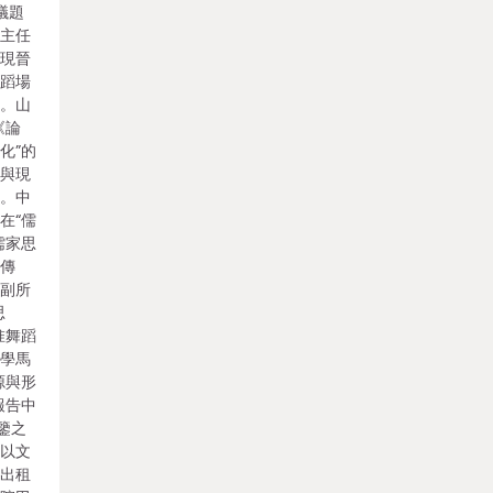
議題
部主任
實現晉
舞蹈場
標。山
《論
化”的
明與現
展。中
在“儒
儒家思
的傳
所副所
思
惟舞蹈
夜學馬
源與形
報告中
鑒之
來以文
室出租