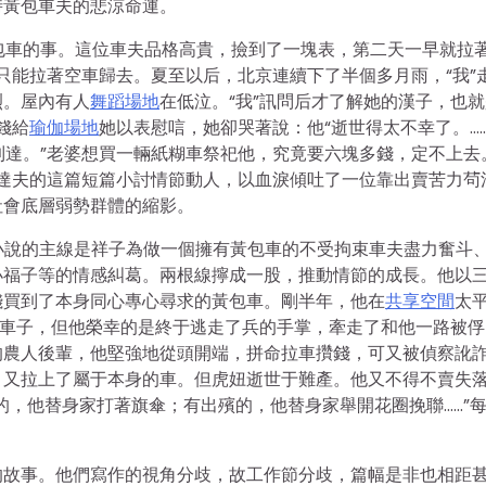
時黃包車夫的悲涼命運。
黃包車的事。這位車夫品格高貴，撿到了一塊表，第二天一早就拉
，只能拉著空車歸去。夏至以后，北京連續下了半個多月雨，“我”
烈。屋內有人
舞蹈場地
在低泣。“我”訊問后才了解她的漢子，也
錢給
瑜伽場地
她以表慰唁，她卻哭著說：他“逝世得太不幸了。…
到達。”老婆想買一輛紙糊車祭祀他，究竟要六塊多錢，定不上去
。郁達夫的這篇短篇小討情節動人，以血淚傾吐了一位靠出賣苦力茍
社會底層弱勢群體的縮影。
部小說的主線是祥子為做一個擁有黃包車的不受拘束車夫盡力奮斗
小福子等的情感糾葛。兩根線擰成一股，推動情節的成長。他以
錢買到了本身同心專心尋求的黃包車。剛半年，他在
共享空間
太
的車子，但他榮幸的是終于逃走了兵的手掌，牽走了和他一路被俘
的農人後輩，他堅強地從頭開端，拼命拉車攢錢，可又被偵察訛
，又拉上了屬于本身的車。但虎妞逝世于難產。他又不得不賣失
的，他替身家打著旗傘；有出殯的，他替身家舉開花圈挽聯……”
的故事。他們寫作的視角分歧，故工作節分歧，篇幅是非也相距