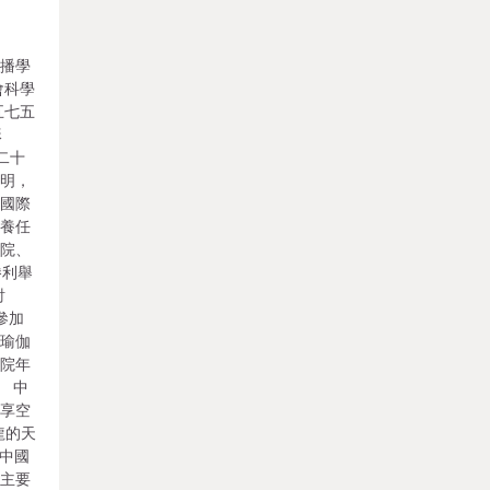
傳播學
會科學
五七五
穌
二十
文明，
進國際
培養任
學院、
勝利舉
討
參加
開瑜伽
學院年
 中
共享空
龍的天
了中國
的主要