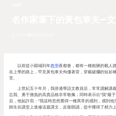
SEIZE
名作家筆下的黃包車夫–文
admin
03/07/2025
以前從小縣城到年
教學
夜都會，都有一種粗陋的載人
在上學的路上，罕見黃包車夫佝僂著背，穿戴破爛的短衫
苦。
上世紀五十年月，我傍邊學語文教員后，常常講解講義
忘我、勇于擔負的高貴品格非常敬佩；同時表示出“我”嚴
后，他如許寫：“我這時忽然覺得一種異常的感到，感到他
師生在講堂上進修這篇課文，反復朗誦，從中獲得了精力