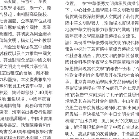
、馮友蘭、張岱年、季羨
位置。 在“中華優秀文明傳承與傳播”
伯教學場地崑、湯一介、龐
下，中心社會主義學院中華文明教研
合發起，由相關高級院校、
翁賀凱傳授深刻探個人空間討了若何
社會團體、企事業單位及相
陞中華文明影響力，瑜伽場地實現增
員自愿結成的全國性、專業
地強中華文明傳播力影響力的戰略目
會團體。其初志為周全繼承
西年夜學文學院張建偉傳授在交流“以
傳統文明，構架起中外教學
語》為例看中華優秀傳統文明的現代轉
，周全進步瑜伽教室中國優
報告中探討了若何將中華優秀傳統文
討程度以及全力推動中國文
代社會相結合，實現文明的創新性發
。其焦點理念是讓中國文明
國社會科學院年夜學文學院陳華積老師
界文明走向中國共享空間。
家思惟與現當代文學”的報告平分析了
室出租院的發展，離不開
惟對文學創作的影響及其在現代社會
力和堅持。本次慶典雅集特
承。北京青年政治學院東方品德研討
事和老員工代表李中華、魏
長彭笑遠傳授在“至圣先師孔子的仁愛
林婭、劉若鄰頒發了40周年
惟”的報告中深刻探討了孔子的仁愛思
場地 雅集現場，中國年夜百
場地及其在當代社會的價值。中山年
總編輯曾輝，商務印書館學
克思主義學院黃越泓老師則在“師出同
陳潔，海南省出書發行集團1
同異域一唐決視域下的中日文明交通”
司總經理譚麗琳，中國出書集
梳理了“山水異域、風月同天”的文明互
黨委書記、執董陳義看和作
旅，鮮活展現私密空間了中國自古以
為書院40周年編輯教學出書
明人，惠及鄰國的友愛抽像。中會議
舞蹈場地顆星小樹屋：汪德