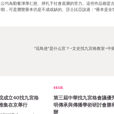
人公均為勤奮渾厚仁慈、掙扎于社會底層的苦力。這些作品都是
期，可是瀏覽冊本仍是不成或缺的。莎士比亞說過：“冊本是全
“花鳥使”是什么官？–文史找九宮格教室–中
SEIZE
院成立40找九宮格
第三屆中華找九宮格會議優
雅集在京舉行
明傳承與傳播學術研討會勝
辦