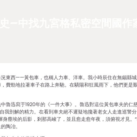
史–中找九宮格私密空間國作
路況東西——黃包車，也稱人力車、洋車。我小時辰住在無錫縣城
褲，費勁地拉著車子在路上奔馳。在驕陽和狂風雨下，他們更是
中魯迅寫于1920年的《一件大事》。魯迅對這位黃包車夫的仁
于自我剖解的精力。在看到車夫絕不遲疑地攙著老女人走進巡警分
渾身塵埃的后影，剎那高峻了，並且愈走愈年夜，須俯視才見。”
上的陶冶。