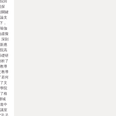
學院田
題探
的關鍵
理論支
題下，
副瑜伽
地虛擬
，深刻
創新應
學院高
基礎研
剖析了
際教導
文教導
了若何
調了文
科學院
友了格
聯城
促進中
會議室
“孔子