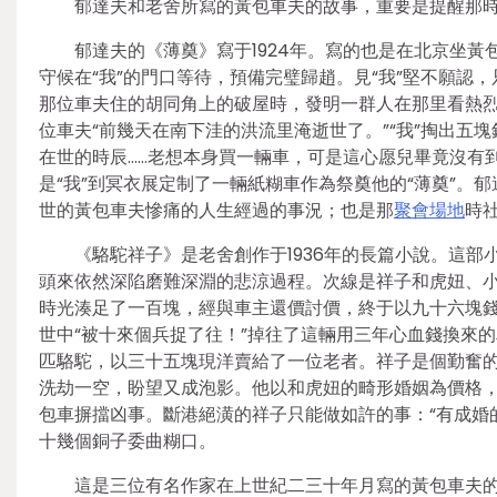
郁達夫和老舍所寫的黃包車夫的故事，重要是提醒那
郁達夫的《薄奠》寫于1924年。寫的也是在北京坐
守候在“我”的門口等待，預備完璧歸趙。見“我”堅不願認
那位車夫住的胡同角上的破屋時，發明一群人在那里看熱
位車夫“前幾天在南下洼的洪流里淹逝世了。”“我”掏出五塊
在世的時辰……老想本身買一輛車，可是這心愿兒畢竟沒有
是“我”到冥衣展定制了一輛紙糊車作為祭奠他的“薄奠”
世的黃包車夫慘痛的人生經過的事況；也是那
聚會場地
時
《駱駝祥子》是老舍創作于1936年的長篇小說。這
頭來依然深陷磨難深淵的悲涼過程。次線是祥子和虎妞、
時光湊足了一百塊，經與車主還價討價，終于以九十六塊
世中“被十來個兵捉了往！”掉往了這輛用三年心血錢換來
匹駱駝，以三十五塊現洋賣給了一位老者。祥子是個勤奮
洗劫一空，盼望又成泡影。他以和虎妞的畸形婚姻為價格
包車摒擋凶事。斷港絕潢的祥子只能做如許的事：“有成婚
十幾個銅子委曲糊口。
這是三位有名作家在上世紀二三十年月寫的黃包車夫