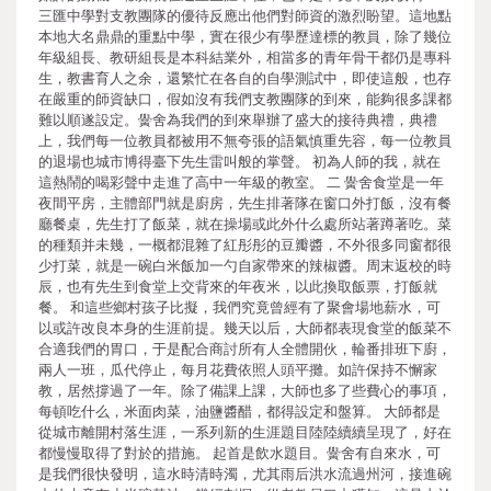
三匯中學對支教團隊的優待反應出他們對師資的激烈盼望。這地點
本地大名鼎鼎的重點中學，實在很少有學歷達標的教員，除了幾位
年級組長、教研組長是本科結業外，相當多的青年骨干都仍是專科
生，教書育人之余，還繁忙在各自的自學測試中，即使這般，也存
在嚴重的師資缺口，假如沒有我們支教團隊的到來，能夠很多課都
難以順遂設定。黌舍為我們的到來舉辦了盛大的接待典禮，典禮
上，我們每一位教員都被用不無夸張的語氣慎重先容，每一位教員
的退場也城市博得臺下先生雷叫般的掌聲。 初為人師的我，就在
這熱鬧的喝彩聲中走進了高中一年級的教室。 二 黌舍食堂是一年
夜間平房，主體部門就是廚房，先生排著隊在窗口外打飯，沒有餐
廳餐桌，先生打了飯菜，就在操場或此外什么處所站著蹲著吃。菜
的種類并未幾，一概都混雜了紅彤彤的豆瓣醬，不外很多同窗都很
少打菜，就是一碗白米飯加一勺自家帶來的辣椒醬。周末返校的時
辰，也有先生到食堂上交背來的年夜米，以此換取飯票，打飯就
餐。 和這些鄉村孩子比擬，我們究竟曾經有了聚會場地薪水，可
以或許改良本身的生涯前提。幾天以后，大師都表現食堂的飯菜不
合適我們的胃口，于是配合商討所有人全體開伙，輪番排班下廚，
兩人一班，瓜代停止，每月花費依照人頭平攤。如許保持不懈家
教，居然撐過了一年。除了備課上課，大師也多了些費心的事項，
每頓吃什么，米面肉菜，油鹽醬醋，都得設定和盤算。 大師都是
從城市離開村落生涯，一系列新的生涯題目陸陸續續呈現了，好在
都慢慢取得了對於的措施。 起首是飲水題目。黌舍有自來水，可
是我們很快發明，這水時清時濁，尤其雨后洪水流過州河，接進碗