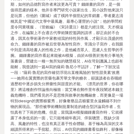
期，如何的品德對寫作者來說更為可貴？ 錢鍾書的寫作，是一個
值得思慮的樣本。他并非專門研究小說家出生，寫小說對他來說只
是玩票，但他的《圍城》成了橫跨半個世紀的常銷書，學者夏志清
稱其是“中國近代文學中最風趣、最專心運營的小說”；他的學問程
度令同業嘆服，《管錐編》《宋詩選注》都是六經注我、天才橫溢
之作，在編製上不合適古代學術陳腔濫調的請求，卻正由於不合
適，因其在學術著作中家教傾瀉的特性與作風，才顯示出茂盛的性
命力。錢鍾書的寫作被后世譽為智性寫作、常識分子寫作，在我眼
中則是清高唸書人的性格之作，是他臧否眾人、思慮人生哲學的手
腕。 錢鍾書的寫作看起來能被AI模擬，由於AI很善於煞有介事地失
落書袋，營建出一種一無所知的聰慧樣兒，AI在苛刻譏諷上也頗有
能耐，我曾讀到一篇AI寫的薩莉·魯尼小平話評，了解一下狀況這
一段：“薩莉·魯尼的寫作確切浮現出某種風險的‘智性甜美素’效應
——她用右翼實際的苦藥包裹芳華文學的糖衣，卻讓讀者在吞咽經
過歷程中逐步損失分辨藥性與甜度的才能。《漂亮的世界，你在哪
里》將這種創作悖論推向極致：當艾琳在郵件里年夜段闡述本錢主
義危機時，我們看見的不是思惟與敘事的無機融會，而更像是一場
特別design的實際櫥窗秀，好像奢靡品店櫥窗里永遠觸碰不到什
物的展現品。”那些被學術機制批量制造的縫合型評論寫作者，生
怕真有了下崗的危機。但是，當我讓AI模擬錢鍾書寫作時，它就裸
露了本身低劣的一面，它只能堆砌年夜詞、佯裝聰慧，既缺少清
高、風趣的特性，也沒有真正基于性命體驗、基于極為高深的文本
細讀所得來的一手批駁。所以，AI仿寫的錢鍾書看似鋒利，卻像極