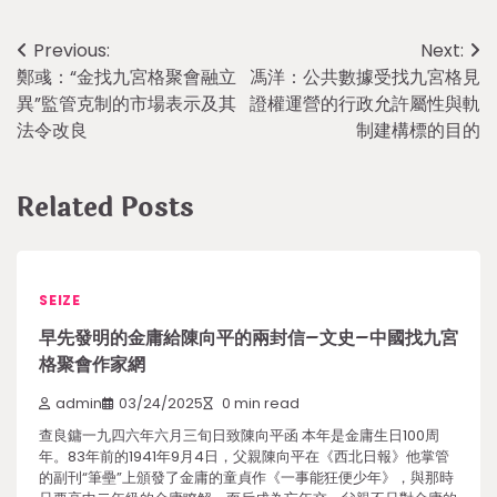
Post
Previous:
Next:
鄭彧：“金找九宮格聚會融立
馮洋：公共數據受找九宮格見
navigation
異”監管克制的市場表示及其
證權運營的行政允許屬性與軌
法令改良
制建構標的目的
Related Posts
SEIZE
早先發明的金庸給陳向平的兩封信–文史–中國找九宮
格聚會作家網
admin
03/24/2025
0 min read
查良鏞一九四六年六月三旬日致陳向平函 本年是金庸生日100周
年。83年前的1941年9月4日，父親陳向平在《西北日報》他掌管
的副刊“筆壘”上頒發了金庸的童貞作《一事能狂便少年》，與那時