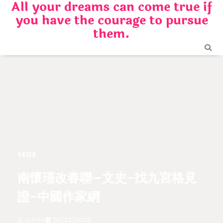
All your dreams can come true if
Skip
you have the courage to pursue
to
content
them.
SEIZE
南懷瑾改春聯–文史-找九宮格見
證-中國作家網
admin
03/22/2025