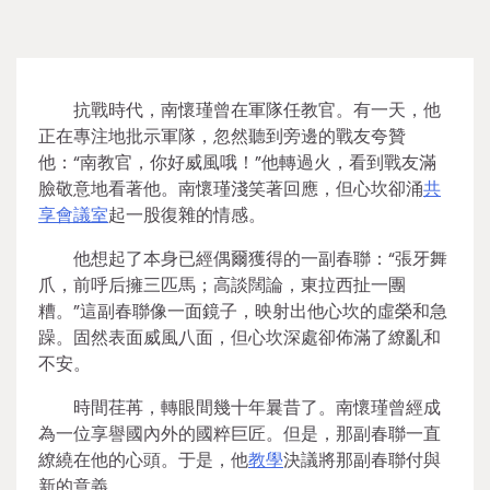
抗戰時代，南懷瑾曾在軍隊任教官。有一天，他
正在專注地批示軍隊，忽然聽到旁邊的戰友夸贊
他：“南教官，你好威風哦！”他轉過火，看到戰友滿
臉敬意地看著他。南懷瑾淺笑著回應，但心坎卻涌
共
享會議室
起一股復雜的情感。
他想起了本身已經偶爾獲得的一副春聯：“張牙舞
爪，前呼后擁三匹馬；高談闊論，東拉西扯一團
糟。”這副春聯像一面鏡子，映射出他心坎的虛榮和急
躁。固然表面威風八面，但心坎深處卻佈滿了繚亂和
不安。
時間荏苒，轉眼間幾十年曩昔了。南懷瑾曾經成
為一位享譽國內外的國粹巨匠。但是，那副春聯一直
繚繞在他的心頭。于是，他
教學
決議將那副春聯付與
新的意義。