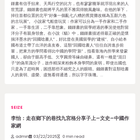
鍾書有信手拈來、天馬行空的比方，也有寥寥幾筆就浮現出來的人
世荒謬。錢鍾書也能將平凡的景不雅寫得饒風趣味。在他的筆下，
掉往首都位置的北平“好像一個亂七八糟的舊貨攤改稱為五顏六色
的古玩展”。 小說家弋船曾玩笑：作家可以分為一手作家和二手作
家，一手靠生涯，二手靠想象。錢鍾書的留學經過的事況使他對留
洋分子有親身領會。在小說《貓》中，錢鍾書描述得最正確的是懷
揣洋墨水的“回國唸書人”，好比曾在美國留學的“建候”、自小給本
國布道士帶了出洋的袁友春。這類“回國唸書人”往往自誇進步前
輩，把東方的學問看得比中國的學問“新”，指看靠海內所學來發蒙
國人，卻由于眼高手低、欠亨圓滑等緣由碰鼻。還有一種是“混日
子”的偽常識分子，故作精深來粉飾本身學問的衰弱，即使出國也
只是為了趕時興，困惑那些不細究之人的眼睛。錢鍾書對這類唸書
人的衰弱、虛榮、虛無看得通透，所以字字珠璣。…
SEIZE
李怡：走在鄉下的巷找九宮格分享子上–文史–中國作
家網
admin
03/22/2025
0 min read