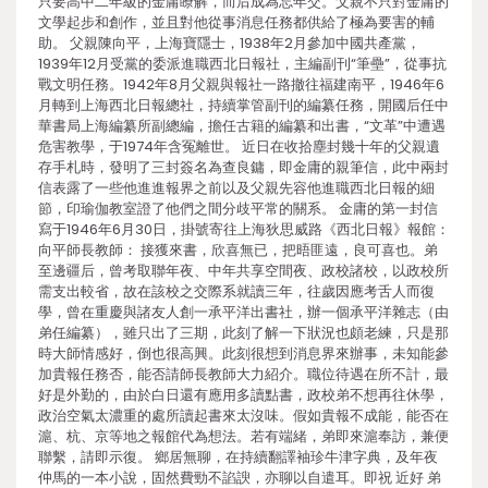
只要高中二年級的金庸瞭解，而后成為忘年交。父親不只對金庸的
文學起步和創作，並且對他從事消息任務都供給了極為要害的輔
助。 父親陳向平，上海寶隱士，1938年2月參加中國共產黨，
1939年12月受黨的委派進職西北日報社，主編副刊“筆壘”，從事抗
戰文明任務。1942年8月父親與報社一路撤往福建南平，1946年6
月轉到上海西北日報總社，持續掌管副刊的編纂任務，開國后任中
華書局上海編纂所副總編，擔任古籍的編纂和出書，“文革”中遭遇
危害教學，于1974年含冤離世。 近日在收拾塵封幾十年的父親遺
存手札時，發明了三封簽名為查良鏞，即金庸的親筆信，此中兩封
信表露了一些他進進報界之前以及父親先容他進職西北日報的細
節，印瑜伽教室證了他們之間分歧平常的關系。 金庸的第一封信
寫于1946年6月30日，掛號寄往上海狄思威路《西北日報》報館：
向平師長教師： 接獲來書，欣喜無已，把晤匪遠，良可喜也。弟
至邊疆后，曾考取聯年夜、中年共享空間夜、政校諸校，以政校所
需支出較省，故在該校之交際系就讀三年，往歲因應考舌人而復
學，曾在重慶與諸友人創一承平洋出書社，辦一個承平洋雜志（由
弟任編纂），雖只出了三期，此刻了解一下狀況也頗老練，只是那
時大師情感好，倒也很高興。此刻很想到消息界來辦事，未知能參
加貴報任務否，能否請師長教師大力紹介。職位待遇在所不計，最
好是外勤的，由於白日還有應用多讀點書，政校弟不想再往休學，
政治空氣太濃重的處所讀起書來太沒味。假如貴報不成能，能否在
滬、杭、京等地之報館代為想法。若有端緒，弟即來滬奉訪，兼便
聯繫，請即示復。 鄉居無聊，在持續翻譯袖珍牛津字典，及年夜
仲馬的一本小說，固然費勁不諂諛，亦聊以自遣耳。即祝 近好 弟