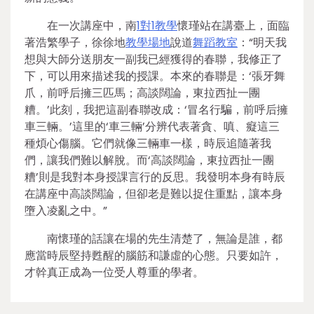
在一次講座中，南
1對1教學
懷瑾站在講臺上，面臨
著浩繁學子，徐徐地
教學場地
說道
舞蹈教室
：“明天我
想與大師分送朋友一副我已經獲得的春聯，我修正了
下，可以用來描述我的授課。本來的春聯是：‘張牙舞
爪，前呼后擁三匹馬；高談闊論，東拉西扯一團
糟。’此刻，我把這副春聯改成：‘冒名行騙，前呼后擁
車三輛。’這里的‘車三輛’分辨代表著貪、嗔、癡這三
種煩心傷腦。它們就像三輛車一樣，時辰追隨著我
們，讓我們難以解脫。而‘高談闊論，東拉西扯一團
糟’則是我對本身授課言行的反思。我發明本身有時辰
在講座中高談闊論，但卻老是難以捉住重點，讓本身
墮入凌亂之中。”
南懷瑾的話讓在場的先生清楚了，無論是誰，都
應當時辰堅持甦醒的腦筋和謙虛的心態。只要如許，
才幹真正成為一位受人尊重的學者。