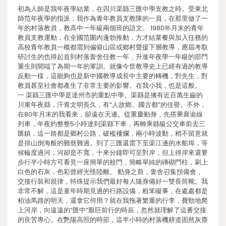
初為人師是我年夜學結業，在四川渠縣三匯中學支教之時。受東北
師范年夜學的指派，我作為青年教員支教隊的一員，在那里做了一
年的村落教員，教高中一年級兩個班的語文。 1980年月末的青年
教員支教運動，在全國范圍內蓬勃推動，方才結業餐與加入任務的
高校青年教員一概都需到偏僻山區或鄉村聲援下層教導，應屆考取
研討生的也得起首到村落黌舍任教一年，升進年夜學一年級的部門
重生則開端了為期一年的軍訓。就像今世教導史上已經有過的教導
反動一樣，這能夠也是新中國教導成長中主要的轉機，對先生，對
教員甚至社會都產生了非常主要的影響。在我小我，也是這般。
一 渠縣三匯中學是達州市的重點中學。渠縣是擁有近百萬生齒的
川東年夜縣，汗青文明長久，有“人故鄉、國古都”的佳譽。不外，
在80年月末的我看來，卻遠在天邊。從重慶動身，先搭乘襄渝線
列車，年夜約整整5小時達到渠縣下車，再轉乘縣級公交車前去三
匯鎮，這一路都是鄉村公路，破襤褸爛，兩小時波動，稍不留意就
是排山倒海般的難熬難過。到了三匯還需下至渠江邊的水船埠，等
候輪度過河，河卻是不寬，十來分鐘即可至對岸，但上得岸來還要
步行半小時方可看見一座簡單的校門，簡略單純的磚砌門柱，刷上
白色的石灰，色彩曾經光怪陸離。 動身之前，黌舍召集預備會，
交接行裝和規律，特殊提示我們最好每人隨身備好一雙長筒靴。我
非常不解，這是童年時期見過的行路設備，粗笨礙事，在處處都是
柏油馬路的明天，還拿它何用？就在我拖著繁重的行李，費勁地爬
上河岸，向遠遠的“匯中”艱巨前行的時辰，忽然就理解了這番交接
的良苦專心。在艷陽高照的時節，這半小時的村落機耕道固然灰塵