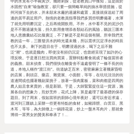
中的水竟有小半碗黃沙。幾經刺探，從老教員口中獲知，這是由於
水固然“自來”瑜伽教室，卻只要一個簡略單純的抽水舉措措施，從
州河抽下去的水，并未顛末水廠的過濾和處置，直接就保送給了周
邊的居平易近用戶。熱情的老教員指導我們多買些明礬備著，水渾
了就先用明礬沉淀，之后再燒開飲用。不外，水中看不見的泥沙仍
是不不難過濾失落，持久飲用會增添各類結石的風險，聽說三匯本
地人患膽囊結石比擬廣泛，不了解是不是和這個有關。所幸我們支
教的這一年，三匯發洪水的時光還未幾，所以需求沉淀凈水的時辰
也不太多。 剩下的題目在于，明礬浸過的水，喝下之后不難
泛“潮”，也就是饞肉，即使沒有頻仍沉淀，也曾經呈現了如許的心
理反映。于是逐日想法買肉買菜，置辦特點餐食就成了輪值當班者
的義務。顛末偵查，我們很快在離黌舍不遠處發明了一條不長的街
道，本地人稱作“渡江街”。街道缺乏百米，密密麻麻立著幾家昏暗
的店展，剃頭店、藥店、雜貨展、小面館，等等，在坑坑洼洼的街
道邊間或也擺著幾副菜挑子，放著一張肉案板，菜和肉都是四周的
農人姑且拿來賣的，很是新穎。于是，大師緊緊捉住這一貨源，施
展各自的想象力，煎炒烹炸，花式上陣，算是處理了最基礎的保存
題目。到了周末，假如當班的廚師心境年夜好，還可以舍近求遠，
渡河到三匯鎮上采辦一些更有特點的食材，如豬蹄髈、白蕓豆、黑
木耳，等等，為大師燉上一鍋蹄花湯，炒上一盤木耳肉片，那就會
博得一眾男女的贊美和奉承了！…