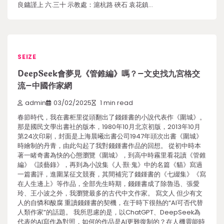
良鏞謹上 六.三十 示教處：滬杭路 硤石 袁花鎮…
SEIZE
DeepSeek會夢見《管錐編》嗎？–文史找九宮格交
流–中國作家網
admin
03/02/2025
1 min read
春節時代，我在書柜里從頭翻出了錢鍾書的小說代表作《圍城》。
那是國民文學出書社的版本，1980年10月北京初版，2013年10月
第24次印刷，封面是上海晨曦出書公司1947年頭次出書《圍城》
時繪制的丹青，由此勾起了我對錢鍾書作品的回想。 從初中時本
著一睹奇書為快的心態瀏覽《圍城》，到高中時霧里看花讀《管錐
編》《談藝錄》，再到為小說集《人·獸·鬼》中的名篇《貓》寫過
一篇書評，進圍某征文競賽，其間補完了錢鍾書的《七綴集》《寫
在人生邊上》等作品，全部先生時期，錢鍾書成了除魯迅、張愛
玲、王小波之外，我瀏覽最多的古代中文作家。 寫文人 但少有文
人的自憐和酸腐 重讀錢鍾書的契機，在于時下很熱的“AI可否代替
人類作家”的話題。 我所思慮的是，以ChatGPT、DeepSeek為
代表的AI寫作為對照，如何的作品是AI更難復制的？在人機靈能時