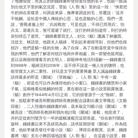
了地攤假貨，而真正的的錢鍾書即使你遮住他的名字，也能一眼識
別出他文字里的氣交流質，譬如《人·獸·鬼》里的這一段： “俠君把
牛奶倒在茶碟里，叫調皮來舔，撫摩著調皮的毛，答覆說：‘這并
不牴觸。這恰是中國人傳統的心思，這也是貓的心思。我們一貫
說，‘善戰者服上刑’，‘兵凶戰危’，可是也說，‘不得已而用兵’。怕
兵戈，迴避兵戈，無可迴避了就打。沒打的時辰怕逝世，到打的時
辰怕得忘了逝世。” 錢鍾書愛寫文人，好比《貓》譏諷了林徽因、
沈從文、林語堂。他跟夫人楊絳，苛刻起來都很苛刻，但他們也很
狡詐，他們是貓一樣的生物，為了自保，為了在動蕩世道中保持自
我的學問，他們了解若何狡詐地與外界相處，與一群變色龍周旋。
是以這兩個很懂毒舌的文明人，卻能神奇地活到遐齡——錢鍾書活
到1998年，楊絳活到2016年，這不得不說是一種人生的聰明，也
能管窺文人的二重性。 好玩是文字的重要興趣 眾人議論錢鍾書，
談得最多的即是《圍城》《管錐編》，《人·獸·鬼》中有一篇
《貓》，卻是也可以作為懂得他的小小窗口。錢鍾書的聰慧和小家
子氣，這兩種看似牴觸的特質，實在都在這一篇小說里顯露無遺。
《貓》創作于1944年4月1日之前，它的頒發源于一次“拖稿”。那
時，批駁家李健吾和鄭振鐸師長教師配合謀劃出書文學雜志《文藝
回復》，二人預備向錢鍾書約稿，底本敲定刊載小說《圍城》，李
健吾說：“西諦師長教師和我向他討取《圍城》連載，他批准了，
并約定從創刊號升引一年的篇幅連載完這部長篇。”但在創刊號組
版時，錢鍾書以來不及繕寫為由，請求延期頒發《圍城》，作為抵
償，他給李健吾發往中篇小說《貓》，博得后者觀賞。后來，錢鍾
書將《貓》支出小舞蹈場地說集《人·獸·鬼》。 在這篇小說里，錢