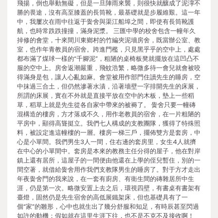
飛揚，倒也舉動無礙，但是一旦陣雨來襲，則很快就釀成了泥濘不
勝的畏途，沒有高至膝蓋的長筒靴，最基礎就是步履維艱。這一年
中，我屢次在雨中往返于黌舍與渠江船埠之間，即使有長筒靴護
航，也時常跌跌撞撞，滿身泥漿。 三匯中學的校舍包含一幢年久
掉修的會堂，十來間川東鄉村的竹編夾泥墻房舍，既當辦公室、教
室，也作年青教員的宿舍。跨進門檻，只見黑乎乎的空中上，處處
都布滿了煤球一樣的“千腳泥”，粗陋的桌椅板凳就擺放在這凹凸不
服的空中上。房舍返潮嚴重，飛蚊浩繁，略微多待一會兒就會被咬
得滿身是包，讓人心亂如麻。會堂被用作部門住讀先生的睡房，空
中抹過三合土，但仍然滲著水漬，沿著墻壁一字排開先生的床展，
所謂的床展，實在不外就是直接平放在空中的木板，墊上一些稻
草，稻草上就是先生從各自家中帶來的被褥了。 黌舍只要一幢磚
混構造的樓房，方才落成不久，用作老教員的宿舍，在一片粗陋的
平房中，顯得高聳挺立。我們七人構成的支教團隊，獲得了特殊照
料，被設定進這幢樓的一層。樓房一梯三戶，擺佈雙方是套房，中
心是小單間。我們男生3人一間，住右邊的套房里，女生4人就擠
在中心的小單間中。套房是本來的教務主任分得的屋子，他在對岸
鎮上還有居所，這屋子的一間便由他還在上學的侄兒暫住，別的一
間空著，就借給黌舍用作我們支教隊男生的睡房了。對于方才走出
年夜黌舍門的我來說，在一套有廚房、有衛生間的磚雜居所中生
涯，仍是第一次。略微安置上去之后，環視四壁，有書桌有書架有
臺燈，固然仍是先生宿舍的高低展鐵架床，但也基礎具有了一
個“家”的雛形，心中也就生出了幾分舒服和知足，有時辰甚至閃過
如許的動機：假如就在這里生涯下往，也不是不克不及接收啊！