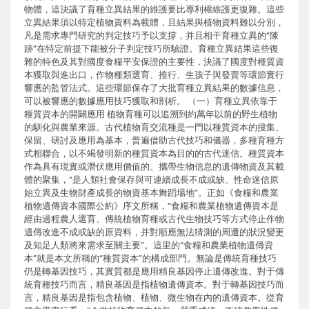
物體，這決議了育種立異結果的維護要比專利權維護更復雜。這些
立異結果須以特定植物資料為載體，且結果與植物資料難以分別，
凡是需求專門研究的判定技巧予以支撐，并且相干育種立異的“陳
跡”在特定前提下能被分子判定技巧所驗證。育種立異結果這些復
雜的特色及其對國度食糧平安保證的主要性，決議了國度對種質資
本獲取與進出口，作物種類選育、推行、生孩子與發賣等環節實行
響應的監管法式。這些環節保存了大批育種立異結果的數據信息，
可以被響應的數據應用技巧獲取和剖析。 （一）育種立異依靠于
種質資本的開闢應用 植物育種可以追溯到約萬年以前的野生植物
的馴化與農業來源。古代植物育交流種是一門以種質資本的搜集、
保留、研討及應用為基本，普遍借助古代技巧和儀器，多種育種方
式相聯合，以不竭發明新的種質資本為目的的古代迷信。種質資本
作為具有現實或潛伏應用價值的、攜帶生物信息的遺傳物資及其載
體的聚集，“是人類社會保存與可連續成長不成或缺、性命迷信原
始立異及生物財產成長的物資基本舞蹈場地”。正如《食糧和農業
植物遺傳資本國際公約》序文所稱，“食糧和農業植物遺傳資本是
經由過程農人選育、傳統植物育種或古代生物技巧等方式停止作物
遺傳改進不成或缺的原資料，并對順應無法猜測的周遭的狀況變更
及知足人類將來需求至關主要”。這里的“食糧和農業植物遺傳資
本”就是本文所稱的“種質資本”的構成部門。無論是傳統育種技巧
仍是轉基因技巧，其實質都是應用精良基因停止遺傳改進。對于傳
統育種技巧而言，精良基因是指植物遺傳資本。對于轉基因技巧而
言，精良基因是指包含植物、植物、微生物在內的遺傳資本。從育