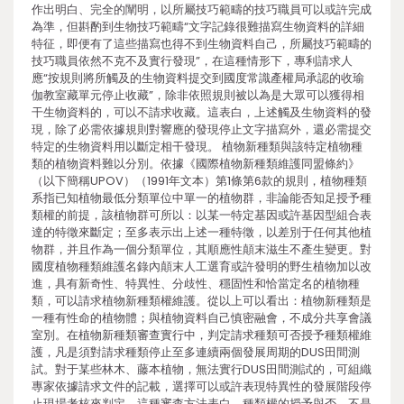
作出明白、完全的闡明，以所屬技巧範疇的技巧職員可以或許完成
為準，但斟酌到生物技巧範疇“文字記錄很難描寫生物資料的詳細
特征，即便有了這些描寫也得不到生物資料自己，所屬技巧範疇的
技巧職員依然不克不及實行發現”，在這種情形下，專利請求人
應“按規則將所觸及的生物資料提交到國度常識產權局承認的收瑜
伽教室藏單元停止收藏”，除非依照規則被以為是大眾可以獲得相
干生物資料的，可以不請求收藏。這表白，上述觸及生物資料的發
現，除了必需依據規則對響應的發現停止文字描寫外，還必需提交
特定的生物資料用以斷定相干發現。 植物新種類與該特定植物種
類的植物資料難以分別。依據《國際植物新種類維護同盟條約》
（以下簡稱UPOV）（1991年文本）第1條第6款的規則，植物種類
系指已知植物最低分類單位中單一的植物群，非論能否知足授予種
類權的前提，該植物群可所以：以某一特定基因或許基因型組合表
達的特徵來斷定；至多表示出上述一種特徵，以差別于任何其他植
物群，并且作為一個分類單位，其順應性顛末滋生不產生變更。對
國度植物種類維護名錄內顛末人工選育或許發明的野生植物加以改
進，具有新奇性、特異性、分歧性、穩固性和恰當定名的植物種
類，可以請求植物新種類權維護。從以上可以看出：植物新種類是
一種有性命的植物體；與植物資料自己慎密融會，不成分共享會議
室別。在植物新種類審查實行中，判定請求種類可否授予種類權維
護，凡是須對請求種類停止至多連續兩個發展周期的DUS田間測
試。對于某些林木、藤本植物，無法實行DUS田間測試的，可組織
專家依據請求文件的記載，選擇可以或許表現特異性的發展階段停
止現場考核來判定。這種審查方法表白，種類權的授予與否，不是