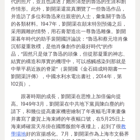
代的照片，並且也講述了她所清楚的魯迅的生涯和創
作情形。此外，劉開渠還當真瀏覽了一些魯迅作品，
并造訪了多位和魯迅來往親密的人士，彙集關于魯迅
的各類材料。1947年，劉開渠在顛末特別預備之后，
采用圓雕的情勢，用石膏塑造出一尊魯迅雕像。劉開
渠暮年時代的助手裴開國評論說：“魯迅和蔡元培肖像
沉郁凝重敦樸，是他肖像創作的最好時代”的作
品，“固然只是做了魯迅的頭像，但從那凝重的神志、
結實的構造和厚實的機理中，可以感觸感染到那就是
中華平易近族的脊梁”（裴開國《金石鑄成時期書——
劉開渠評傳》，中國水利水電出書社，2014年，第
102頁）。
跟著時期的成長，劉開渠在思惟上加倍偏向提
高。1949年3月，劉開渠在中共地下黨員陳白塵的約
請下，和幾位提高畫家機密繪制了年夜幅毛澤東畫像
并書寫了慶賀上海束縛的年夜幅口號，在5月25日上
海束縛確當天吊掛在國際飯館年夜樓上，起到了很
教
學場地
好的宣揚感化。7月，劉開渠作為上海市文藝界