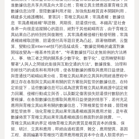
進數據信息共享共用及向大眾公然；育種立異主體應器重育種立異
數據信息治理，晉陞數據利用才能，加強焦點種質資本開闢利用，
構建多元維護機制。 要害詞：育種立異結果；常識產權；數據信
息 常識產權維權“舉證難、周期長、賠還償付低、本錢高”是社會
各界一向很是追蹤關心的題目。絕對于其他範疇而言，由于育種立
異結果自己的特別性與復雜性，其常識產權侵權行動發明難，常識
產權維權取證難、賠還償付高等題目更為凸起。跟著物聯網、云盤
算、變動位置internet技巧的迅猛成長，“數據從簡略的處置對象
開端改變為一種基本性資本”。“年夜數據技巧以史無前例的方法將
人、事、物三者之間的關系多少數字化、數字化”，從而轉變和影
響著“人與人之間彼此銜接與互動交通的方法”。數據搜集、治理和
剖析技巧的成長和有用利用，使各類數據的獲取與應用日益便捷。
與普通技巧範疇結果分歧，育種立異結果的立異與利用經過歷程中
廣泛存在各類與立異結果有關的官方審批與監管的數據信息。在特
定前提下，這些數據信息可以成為證實育種立異結果維護中認定權
力回屬、侵權行動成立與否，以及斷定傷害損失賠還償付數額的主
要根據。在各類數據信息獲取與應用日益便捷的情形下，若何充足
應用與育種立異結果有關的數據信息，下降種業監管本錢，晉陞種
業監管效率，強化育種立異結果常識產權維護與應用才能，是年夜
數據佈景下育種立異結果常識產權維護任務面對的新挑釁。 一、
育種立異結果的界定 植物育種立異的實質是種質資本的搜集、保
留、研討、立異和應用，即經由過程選擇、雜交，應用變異、基因
工程、基因編纂等育種技巧選擇應用種質資本中合適人類需求的一