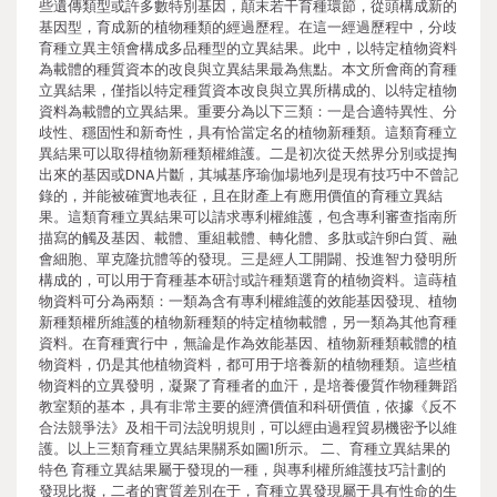
些遺傳類型或許多數特別基因，顛末若干育種環節，從頭構成新的
基因型，育成新的植物種類的經過歷程。在這一經過歷程中，分歧
育種立異主領會構成多品種型的立異結果。此中，以特定植物資料
為載體的種質資本的改良與立異結果最為焦點。本文所會商的育種
立異結果，僅指以特定種質資本改良與立異所構成的、以特定植物
資料為載體的立異結果。重要分為以下三類：一是合適特異性、分
歧性、穩固性和新奇性，具有恰當定名的植物新種類。這類育種立
異結果可以取得植物新種類權維護。二是初次從天然界分別或提掏
出來的基因或DNA片斷，其堿基序瑜伽場地列是現有技巧中不曾記
錄的，并能被確實地表征，且在財產上有應用價值的育種立異結
果。這類育種立異結果可以請求專利權維護，包含專利審查指南所
描寫的觸及基因、載體、重組載體、轉化體、多肽或許卵白質、融
會細胞、單克隆抗體等的發現。三是經人工開闢、投進智力發明所
構成的，可以用于育種基本研討或許種類選育的植物資料。這蒔植
物資料可分為兩類：一類為含有專利權維護的效能基因發現、植物
新種類權所維護的植物新種類的特定植物載體，另一類為其他育種
資料。在育種實行中，無論是作為效能基因、植物新種類載體的植
物資料，仍是其他植物資料，都可用于培養新的植物種類。這些植
物資料的立異發明，凝聚了育種者的血汗，是培養優質作物種舞蹈
教室類的基本，具有非常主要的經濟價值和科研價值，依據《反不
合法競爭法》及相干司法說明規則，可以經由過程貿易機密予以維
護。以上三類育種立異結果關系如圖1所示。 二、育種立異結果的
特色 育種立異結果屬于發現的一種，與專利權所維護技巧計劃的
發現比擬，二者的實質差別在于，育種立異發現屬于具有性命的生