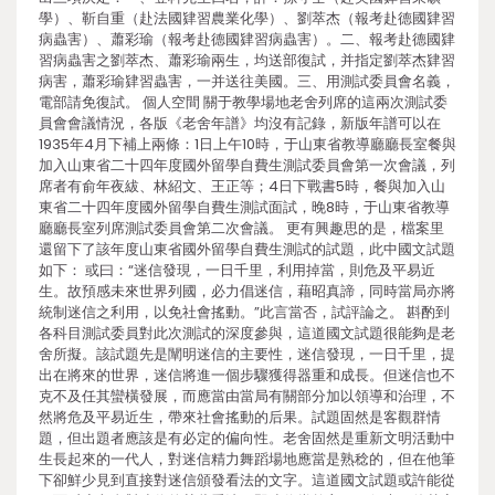
學）、靳自重（赴法國肄習農業化學）、劉萃杰（報考赴德國肄習
病蟲害）、蕭彩瑜（報考赴德國肄習病蟲害）。二、報考赴德國肄
習病蟲害之劉萃杰、蕭彩瑜兩生，均送部復試，并指定劉萃杰肄習
病害，蕭彩瑜肄習蟲害，一并送往美國。三、用測試委員會名義，
電部請免復試。 個人空間 關于教學場地老舍列席的這兩次測試委
員會會議情況，各版《老舍年譜》均沒有記錄，新版年譜可以在
1935年4月下補上兩條：1日上午10時，于山東省教導廳廳長室餐與
加入山東省二十四年度國外留學自費生測試委員會第一次會議，列
席者有俞年夜紱、林紹文、王正等；4日下戰書5時，餐與加入山
東省二十四年度國外留學自費生測試面試，晚8時，于山東省教導
廳廳長室列席測試委員會第二次會議。 更有興趣思的是，檔案里
還留下了該年度山東省國外留學自費生測試的試題，此中國文試題
如下： 或曰：“迷信發現，一日千里，利用掉當，則危及平易近
生。故預感未來世界列國，必力倡迷信，藉昭真諦，同時當局亦將
統制迷信之利用，以免社會搖動。”此言當否，試評論之。 斟酌到
各科目測試委員對此次測試的深度參與，這道國文試題很能夠是老
舍所擬。該試題先是闡明迷信的主要性，迷信發現，一日千里，提
出在將來的世界，迷信將進一個步驟獲得器重和成長。但迷信也不
克不及任其蠻橫發展，而應當由當局有關部分加以領導和治理，不
然將危及平易近生，帶來社會搖動的后果。試題固然是客觀群情
題，但出題者應該是有必定的偏向性。老舍固然是重新文明活動中
生長起來的一代人，對迷信精力舞蹈場地應當是熟稔的，但在他筆
下卻鮮少見到直接對迷信頒發看法的文字。這道國文試題或許能從