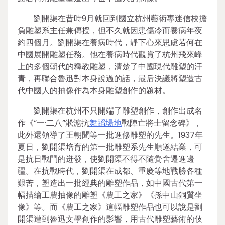
劉開渠在昔時9月就回到國立杭州藝術專迷信校擔
負雕塑系主任兼傳授，但不久就因患傷冷而養病年夜
約四個月。劉開渠在養病時代，靜下心來思慮若何在
中國展開雕塑任務。他在養病時代觀賞了杭州飛來峰
上的多個朝代的釋教雕塑，清楚了中國現代雕塑的汗
青，再聯合魯迅對本身說過的話，最后決議將塑造古
代中國人的抽像作為本身雕塑創作的題材。
劉開渠在杭州不只開端了雕塑創作，創作出成名
作《“一·二八”淞滬抗
舞蹈場地
戰陣亡將士留念碑》，
此外還領導了王朝聞等一批進修雕塑的先生。1937年
夏日，劉開渠培育的第一批雕塑系先生順遂結業，可
是抗日戰鬥的迸發，使劉開渠不得不隨黌舍遷進邊
疆。在抗戰時代，劉開渠在成都、重慶等地戰勝各種
艱苦，塑造出一批經典的雕塑作品，如中國古代第一
幅描繪工農抽像的雕塑《農工之家》《孫中山銅質坐
像》等。而《農工之家》這幅雕塑作品也可以說是劉
開渠遭到魯迅文學創作的影響，用古代雕塑藝術的伎