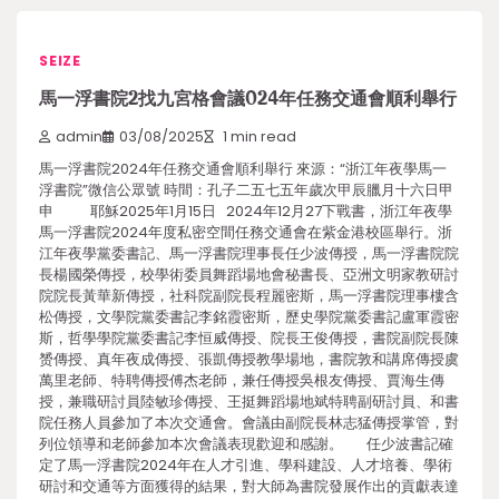
SEIZE
馬一浮書院2找九宮格會議024年任務交通會順利舉行
admin
03/08/2025
1 min read
馬一浮書院2024年任務交通會順利舉行 來源：“浙江年夜學馬一
浮書院”微信公眾號 時間：孔子二五七五年歲次甲辰臘月十六日甲
申 耶穌2025年1月15日 2024年12月27下戰書，浙江年夜學
馬一浮書院2024年度私密空間任務交通會在紫金港校區舉行。浙
江年夜學黨委書記、馬一浮書院理事長任少波傳授，馬一浮書院院
長楊國榮傳授，校學術委員舞蹈場地會秘書長、亞洲文明家教研討
院院長黃華新傳授，社科院副院長程麗密斯，馬一浮書院理事樓含
松傳授，文學院黨委書記李銘霞密斯，歷史學院黨委書記盧軍霞密
斯，哲學學院黨委書記李恒威傳授、院長王俊傳授，書院副院長陳
赟傳授、真年夜成傳授、張凱傳授教學場地，書院敦和講席傳授虞
萬里老師、特聘傳授傅杰老師，兼任傳授吳根友傳授、賈海生傳
授，兼職研討員陸敏珍傳授、王挺舞蹈場地斌特聘副研討員、和書
院任務人員參加了本次交通會。會議由副院長林志猛傳授掌管，對
列位領導和老師參加本次會議表現歡迎和感謝。 任少波書記確
定了馬一浮書院2024年在人才引進、學科建設、人才培養、學術
研討和交通等方面獲得的結果，對大師為書院發展作出的貢獻表達