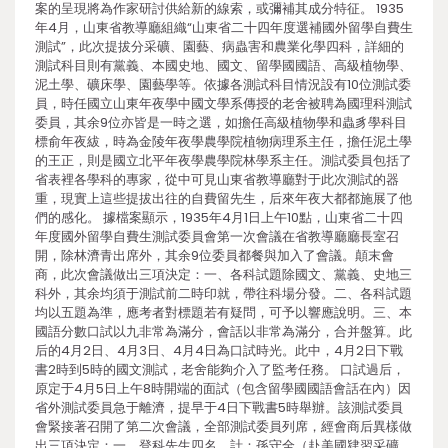
案的呈現將為作家研討供給新的線索，或彌補其成分特征。 1935
年4月，山東省教導廳組織“山東省二十四年度選補國外留學自費生
測試”，此次提拔分采礦、園藝、病蟲害和農業化學四科，詳細的
測試科目則有黨義、本國史地、國文、留學國國語、高級植物學、
泥土學、礦床學、園藝學等。依據各測試科目情況設有10位測試委
員，時任國立山東年夜學中國文學系傳授的老舍被聘為國理科測試
委員，其余9位亦皆是一時之選，如擔任高級植物學和蟲豸學科目
標俞年夜紱，時為金陵年夜學農學院植物病理系主任，擔任泥土學
的王正，則是國立北平年夜學農學院林學系主任。測試委員包括了
省表裡各學科的專家，從中可見山東省教導廳對于此次測試的器
重，現實上這些提拔出往的自費留先生，后來年夜大都都施展了他
們的感化。 據檔案顯示，1935年4月1日上午10點，山東省二十四
年度國外留學自費生測試委員會第一次會議在省教導廳廳長室召
開，除林濟青出席外，其余9位委員都餐與加入了會議。顛末會
商，此次會議做出三項決定：一、各科試題除國文、黨義、史地三
科外，其余均須于測試前二時印就，帶往科場分發。二、各科試題
均以五題為準，應考者對標題若有疑問，可予以響應說明。三、本
國語分數口試以九非常為滿分，會話以非常為滿分，合并盤算。此
后的4月2日、4月3日、4月4日為口試時光。此中，4月2日下戰
書2時到5時的國文測試，老舍能夠介入了監考任務。 口試過后，
原定于4月5日上午8時開端的面試（包含留學國國語會話在內）因
省外測試委員急于離濟，提早于4日下戰書5時舉辦。該測試委員
會緊接著召開了第二次會議，全部測試委員列席，經會商后異樣做
出三項決定：一、登科先生四名，計：孫守全（赴美國肄習采礦