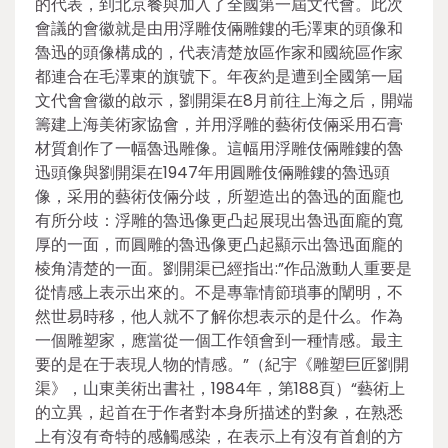
的代表，到北京餐與加入了全國第一屆文代會。此次
會議的會徽就是由用浮雕伎倆雕鏤的毛澤東的頭像和
魯迅的頭像構成的，代表清楚放區作家和國統區作家
都連合在毛澤東的旗號下。年夜約是遭到全國第一屆
文代會會徽的啟示，劉開渠在8月前往上海之后，開端
籌建上海美術家協會，并用浮雕的藝術伎倆采用石膏
材質創作了一幅魯迅雕像。這幅用浮雕伎倆雕鏤的魯
迅頭像與劉開渠在1947年用圓雕伎倆雕鏤的魯迅頭
像，采用的藝術伎倆分歧，所塑造出的魯迅的面龐也
有所分歧：浮雕的魯迅像更凸起展現出魯迅面龐的寬
厚的一面，而圓雕的魯迅像更凸起顯示出魯迅面龐的
棱角清楚的一面。劉開渠已經指出:”作品激動人重要是
從情感上表示出來的。不是專靠情節瑣事的闡明，不
然世易時移，他人就不了解你想表示的是什么。作為
一個雕塑家，應當從一個工作領會到一種情感。最主
要的是在于表現人物的情感。”（紀宇《雕塑巨匠劉開
渠》，山東美術出書社，1984年，第188頁）“藝術上
的立異，起首在于作者對本身所描述的對象，在熟悉
上有沒有奇特的感觸感染，在表示上有沒有首創的方