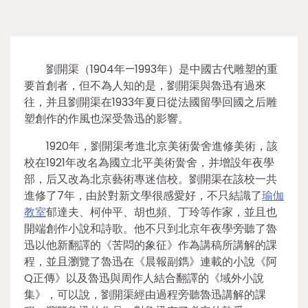
劉開渠（1904年—1993年）是中國古代雕塑的重
要首創者，但不為人知的是，劉開渠與魯迅有過來
往，并且劉開渠在1933年夏日從法國留學回國之后雕
塑創作的作風也深受魯迅的影響。
1920年，劉開渠考進北京美術黌舍進修美術，該
校在1921年改名為國立北平美術黌舍，并增設年夜學
部，后又改為北京藝術專迷信校。劉開渠在該校一共
進修了7年，由於對新文學很感愛好，不只結識了
瑜伽
教室
郁達夫、柯仲平、胡也頻、丁玲等作家，並且也
開端創作小說和詩歌。他不只到北京年夜學旁聽了魯
迅以他新翻譯的《苦悶的象征》作為講稿所講解的課
程，並且瀏覽了魯迅在《晨報副鐫》連載的小說《阿
Q正傳》以及魯迅與周作人結合翻譯的《域外小說
集》，可以說，劉開渠經由過程旁聽魯迅講解的課