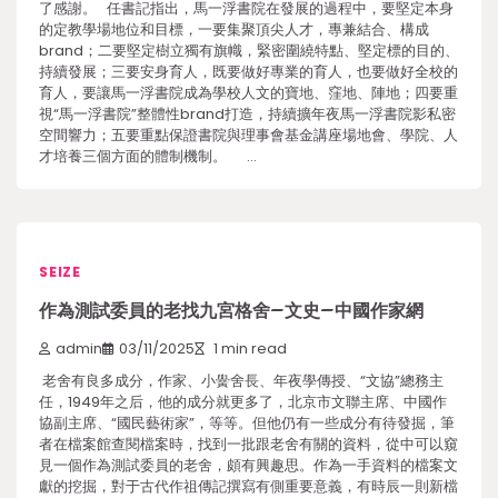
了感謝。 任書記指出，馬一浮書院在發展的過程中，要堅定本身
的定教學場地位和目標，一要集聚頂尖人才，專兼結合、構成
brand；二要堅定樹立獨有旗幟，緊密圍繞特點、堅定標的目的、
持續發展；三要安身育人，既要做好專業的育人，也要做好全校的
育人，要讓馬一浮書院成為學校人文的寶地、窪地、陣地；四要重
視“馬一浮書院”整體性brand打造，持續擴年夜馬一浮書院影私密
空間響力；五要重點保證書院與理事會基金講座場地會、學院、人
才培養三個方面的體制機制。 …
SEIZE
作為測試委員的老找九宮格舍–文史–中國作家網
admin
03/11/2025
1 min read
老舍有良多成分，作家、小黌舍長、年夜學傳授、“文協”總務主
任，1949年之后，他的成分就更多了，北京市文聯主席、中國作
協副主席、“國民藝術家”，等等。但他仍有一些成分有待發掘，筆
者在檔案館查閱檔案時，找到一批跟老舍有關的資料，從中可以窺
見一個作為測試委員的老舍，頗有興趣思。作為一手資料的檔案文
獻的挖掘，對于古代作祖傳記撰寫有側重要意義，有時辰一則新檔