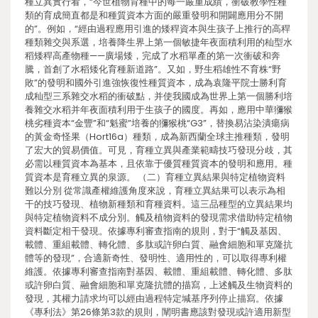
種立異實行看，“今世植物育種中的每一嚴重成績，衝破教學性種
類的育成簡直都是和種質資本方面的嚴重發明和開闢應用分不開
的”。例如，“經由過程應用引進的矮稈資本與生孩子上推行的高稈
種類雜交與系選，培養降生界上第一個敏捷年夜面積利用的秈型水
稻矮稈高產物種——廣場矮，完成了水稻單產的第一次衝破和奔
騰，首創了水稻矮化育種新道路”。又如，野生稻雄性不育株“野
敗”的發明和國外引進強恢復性種質資本，成為袁隆平院士勝利育
成秈型三系雜交水稻的衝破點，并使我國成為世界上第一個勝利培
養雜交水稻并年夜面積利用于生孩子的國度。再如，應用中華獼猴
桃劣種資本“金豐”和“魁蜜”培養的獼猴桃“G3”，替換易沾染潰瘍病
的黃金奇怪果（Hort16a）種類，成為新西蘭全球主推種類，發明
了宏大的貿易價值。可見，育種立異與產業範疇技巧發現分歧，其
必需以種質資本為基本，且依靠于優質種質資本的發明和應用。種
質資本是育種立異的泉源。 （二）育種立異結果與特定植物資料
難以分別 從常識產權維護角度來說，育種立異結果可以表示為相
干的技巧發現、植物新種類和育種資料。這三品種型的立異結果均
與特定植物資料不成分別。觸及植物資料的發現需求借助特定植物
資料斷定相干發現。依據專利審查指南的規則，對于“觸及基因、
載體、重組載體、轉化體、多肽或許卵白質、融會細胞和單克隆抗
體等的發現”，合適新奇性、發明性、適用性的，可以取得專利權
維護。依據專利審查指南對基因、載體、重組載體、轉化體、多肽
或許卵白質、融會細胞和單克隆抗體的描寫，上述觸及生物資料的
發現，其權力請求均可以經由過程特定堿基序列停止描寫。依據
《專利法》第26條第3款的規則，闡明書應該對發現或許適用新型