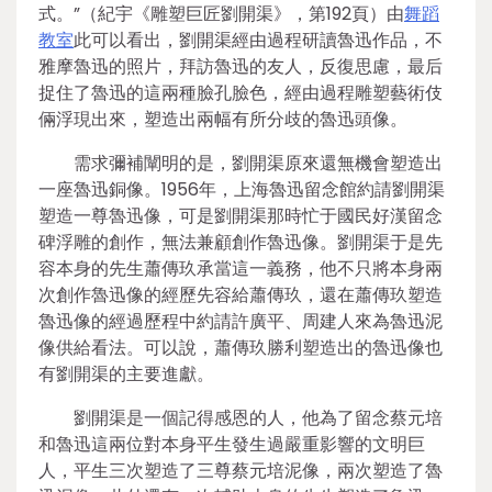
式。”（紀宇《雕塑巨匠劉開渠》，第192頁）由
舞蹈
教室
此可以看出，劉開渠經由過程研讀魯迅作品，不
雅摩魯迅的照片，拜訪魯迅的友人，反復思慮，最后
捉住了魯迅的這兩種臉孔臉色，經由過程雕塑藝術伎
倆浮現出來，塑造出兩幅有所分歧的魯迅頭像。
需求彌補闡明的是，劉開渠原來還無機會塑造出
一座魯迅銅像。1956年，上海魯迅留念館約請劉開渠
塑造一尊魯迅像，可是劉開渠那時忙于國民好漢留念
碑浮雕的創作，無法兼顧創作魯迅像。劉開渠于是先
容本身的先生蕭傳玖承當這一義務，他不只將本身兩
次創作魯迅像的經歷先容給蕭傳玖，還在蕭傳玖塑造
魯迅像的經過歷程中約請許廣平、周建人來為魯迅泥
像供給看法。可以說，蕭傳玖勝利塑造出的魯迅像也
有劉開渠的主要進獻。
劉開渠是一個記得感恩的人，他為了留念蔡元培
和魯迅這兩位對本身平生發生過嚴重影響的文明巨
人，平生三次塑造了三尊蔡元培泥像，兩次塑造了魯