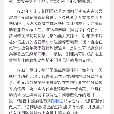
程，瀏覽魯迅的作品，對魯迅有了必定的熟悉。
1927年年末，劉開渠結業之后離開南京進進公民
當局年夜學院擔負繕寫員，不久就介入創立國立西湖
藝術院（后改名為國立杭州藝術專迷信校），并擔負
助教兼藏書樓主任。1928年春季，劉開渠在時任公民
當局年夜學院院長蔡元培的鼎力支撐下，以年夜學院
駐外撰述員的名義帶薪赴法國粹習雕塑（按：魯迅在
此時也擔負年夜學院特約撰述員，是以也可以說劉開
渠和魯迅已經是同事）。是以，劉開渠可以或許走上
雕塑創作的藝術途徑離不開蔡元培的鼎力支撐。
1933年夏日，劉開渠學成回國達到上海的第二天
就往造訪蔡元培，報告請示本身在法國粹習雕塑的情
形。蔡元培鼓勵劉開渠擔當起在中國從事古代雕塑教
導的任務，為中國古代雕塑開辟出一條新路。那時在
場的魯迅也與劉開渠議論起中國雕塑創作的題目，并
說：“曩昔中國的雕塑
舞蹈教室
只做菩薩，此刻該輪到
做人了。”劉開渠對魯迅的這句話深有感慨，并反復思
慮若何用雕塑塑造出今世中國人的抽像。