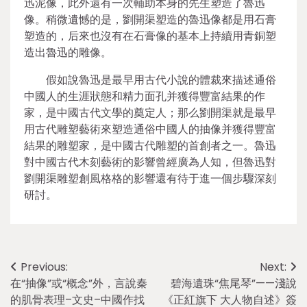
迅泥像，此外還有一次輔助本身的先生塑造了魯迅
像。稍微遺憾的是，劉開渠塑造的魯迅像都是用石膏
塑造的，后來也沒有在石膏像的基本上持續用青銅塑
造出魯迅的雕像。
假如說魯迅是最早用古代小說的體裁來描述通俗
中國人的生涯狀態和精力面孔并獲得豐富結果的作
家，是中國古代文學的奠定人；那么劉開渠就是最早
用古代雕塑藝術來塑造通俗中國人的抽像并獲得豐富
結果的雕塑家，是中國古代雕塑的首創者之一。魯迅
對中國古代木刻藝術的影響曾經廣為人知，但魯迅對
劉開渠雕塑創風格格的影響還有待于進一個步驟深刻
研討。
Post
Previous:
Next:
在“抽像”或“概念”外，言說秦
碧海遺珠“焦尾琴”——淺說
navigation
的肌骨表理–文史–中國作找
《正紅旗下 大人物自述》簽