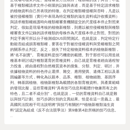
基于種類權請求文件小樹屋的記錄與表述，而是基于特定請求種類
的植物資料自己所表現的特徵。在判定種類權侵權與否時，凡是以
被控侵權種類（實行中表現為特定種類的滋生資料或許收獲資料）
與請求種類權維護時向種類權審查機關提交的尺度樣本停止對照來
判定。假如是現場考核的植物新種類，則應以被控侵權種類與種類
權審查文件記錄的請求種類的母株作為尺度樣本停止對照。對照的
判定手腕可所以分子檢測或DUS田間測試。也就是說，判定特定行
動能否組成損害種類權，要害在于對被控侵權資料與受權種類之間
的關系停止判定。反之，損失了特定植物資料樣本的植物新種類，
將“名不副實”。 育種資料是技巧機密的載體。對于那些可以用造就
種基本研討或許種類選育的育種資料，自己就是育種者經由過程智
力投進，經由過程對自然種質資本的搜集、分類、判定、研討，并
依據植物資料的特色停止選擇、雜交、應用變異、遺傳工程以及基
因編纂等方式，轉化為以親本、品系、種類、植物細胞、基因序
列、轉基因植物、植物新種類為載體的各類育種資料。與產業範疇
的發現比擬，這些育種資料“具有技巧信息和載體什物兼而有之的
特色，且二者不成分別”，也就是說，一切的育種資料自己就是難
以與技巧計劃、技巧步調分別的立異結果。恰是在這一意義上，最
高國民法院相干司法說明將“與技巧有關的??植物新種類滋生資
料”認定為組成《反不合法競爭法》第9條第4款所稱的技巧信息。
…