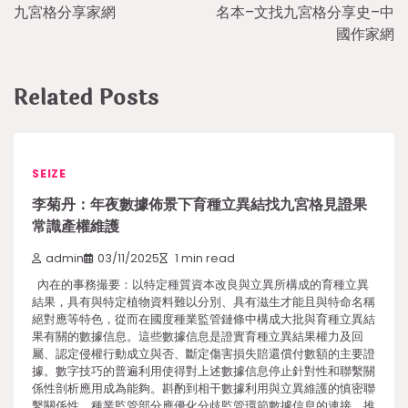
九宮格分享家網
名本–文找九宮格分享史–中
國作家網
Related Posts
SEIZE
李菊丹：年夜數據佈景下育種立異結找九宮格見證果
常識產權維護
admin
03/11/2025
1 min read
內在的事務撮要：以特定種質資本改良與立異所構成的育種立異
結果，具有與特定植物資料難以分別、具有滋生才能且與特命名稱
絕對應等特色，從而在國度種業監管鏈條中構成大批與育種立異結
果有關的數據信息。這些數據信息是證實育種立異結果權力及回
屬、認定侵權行動成立與否、斷定傷害損失賠還償付數額的主要證
據。數字技巧的普遍利用使得對上述數據信息停止針對性和聯繫關
係性剖析應用成為能夠。斟酌到相干數據利用與立異維護的慎密聯
繫關係性，種業監管部分應優化分歧監管環節數據信息的連接，推