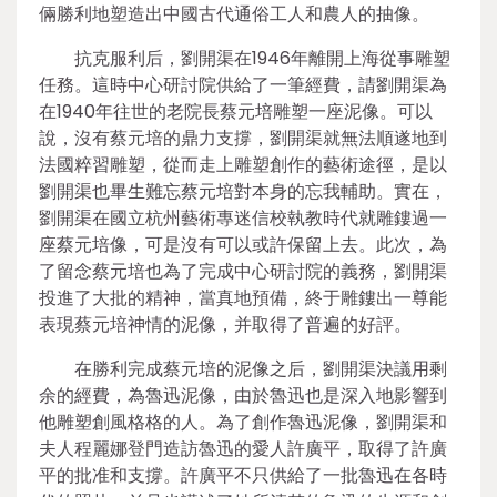
倆勝利地塑造出中國古代通俗工人和農人的抽像。
抗克服利后，劉開渠在1946年離開上海從事雕塑
任務。這時中心研討院供給了一筆經費，請劉開渠為
在1940年往世的老院長蔡元培雕塑一座泥像。可以
說，沒有蔡元培的鼎力支撐，劉開渠就無法順遂地到
法國粹習雕塑，從而走上雕塑創作的藝術途徑，是以
劉開渠也畢生難忘蔡元培對本身的忘我輔助。實在，
劉開渠在國立杭州藝術專迷信校執教時代就雕鏤過一
座蔡元培像，可是沒有可以或許保留上去。此次，為
了留念蔡元培也為了完成中心研討院的義務，劉開渠
投進了大批的精神，當真地預備，終于雕鏤出一尊能
表現蔡元培神情的泥像，并取得了普遍的好評。
在勝利完成蔡元培的泥像之后，劉開渠決議用剩
余的經費，為魯迅泥像，由於魯迅也是深入地影響到
他雕塑創風格格的人。為了創作魯迅泥像，劉開渠和
夫人程麗娜登門造訪魯迅的愛人許廣平，取得了許廣
平的批准和支撐。許廣平不只供給了一批魯迅在各時