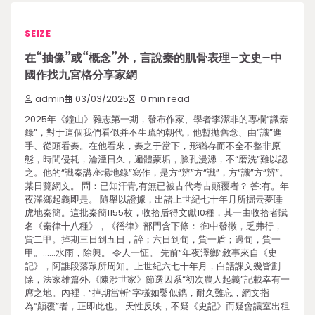
SEIZE
在“抽像”或“概念”外，言說秦的肌骨表理–文史–中
國作找九宮格分享家網
admin
03/03/2025
0 min read
2025年《鐘山》雜志第一期，發布作家、學者李潔非的專欄“識秦
錄”，對于這個我們看似并不生疏的朝代，他暫拋舊念、由“識”進
手、從頭看秦。在他看來，秦之于當下，形猶存而不全不整非原
態，時間侵耗，淪湮日久，遍體蒙垢，臉孔漫漶，不“磨洗”難以認
之。他的“識秦講座場地錄”寫作，是方“辨”方“識”，方“識”方“辨”。
某日覽網文。 問：已知汗青,有無已被古代考古顛覆者？ 答:有。年
夜澤鄉起義即是。 隨舉以證據，出諸上世紀七十年月所掘云夢睡
虎地秦簡。這批秦簡1155枚，收拾后得文獻10種，其一由收拾者賦
名《秦律十八種》，《徭律》部門含下條： 御中發徵，乏弗行，
貲二甲。掉期三日到五日，誶；六日到旬，貲一盾；過旬，貲一
甲。……水雨，除興。 令人一怔。 先前“年夜澤鄉”敘事來自《史
記》，阿誰段落眾所周知。上世紀六七十年月，白話課文幾皆劃
除，法家雄篇外,《陳涉世家》節選因系“初次農人起義”記載幸有一
席之地。內裡，“掉期當斬”字樣如鑿似鐫，耐久難忘，網文指
為“顛覆”者，正即此也。 天性反映，不疑《史記》而疑會議室出租