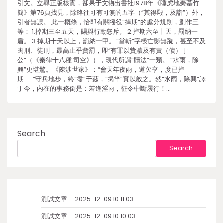
引文。立尋正版核實，卻果于文物出書社1978年《睡虎地秦墓竹
簡》第76頁找見，除略往可有可無的五字（“其得殹，及詣”）外，
引者無誤。 此一概條，恰即有關徭役“掉期”的處分規則，劃作三
等： 1.掉期三至五天，賜與行動怒斥。 2.掉期六至十天，罰納一
盾。 3.掉期十天以上，罰納一甲。 “當斬”字樣亡影無蹤，甚至不及
肉刑、徒刑，最高止乎貲罰，即“有罪以貲贖及有責（債）于
公”（《秦律十八種·司空》），現代所謂“贖法”一類。 “水雨，除
興”更堪驚。《陳涉世家》：“會天年夜雨，道欠亨，度已掉
期……”守兵地步，終“盡”于茲，“揭竿”實以啟之。然“水雨，除興”譯
于今，內在的事務倒是：若逢淫雨，征令中斷履行！…
Search
Search
測試文章 – 2025-12-09 10:11:03
測試文章 – 2025-12-09 10:10:03