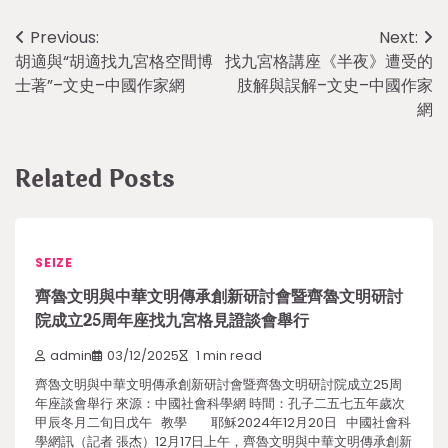
Post
Previous:
Next:
胡適與“胡適找九宮格空間博
找九宮格講座《半夜》遭受的
navigation
士著”–文史–中國作家網
肢解與誤解–文史–中國作家
網
Related Posts
SEIZE
齊魯文明與中華文明傳承創新研討會暨齊魯文明研討
院成立25周年座找九宮格見證談會舉行
admin
03/12/2025
1 min read
齊魯文明與中華文明傳承創新研討會暨齊魯文明研討院成立25周
年座談會舉行 來源：中國社會科學網 時間：孔子二五七五年歲次
甲辰冬月二旬日戊午 教學 耶穌2024年12月20日 中國社會科
學網訊（記者 張杰）12月17日上午，齊魯文明與中華文明傳承創新