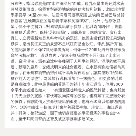
分布等，指出巖洞是由“水沖洗浸蝕”而成，鐘乳石是由高鈣質水滴
蒸發凝集而成。徐霞客對巖溶地貌的迷信考核和剖析，比歐洲地質
學家要早150至200年。法國洞窟同盟專家讓·皮埃爾·巴赫巴瑞盛贊
徐霞客“是晚期真正的喀斯特學家和洞窟學家”。此外，他尊敬威
望，但不平從勢力，對威望典籍敢于質疑，他以為“非躬至，則郡
圖猶缺乏憑也”。保持“足勘目驗”，目睹為實，踏踏實實。實行出
真知，立異獲新知是其科考精力的寫照。他經由過程對長江泉源的
勘探，指出長江真正的泉源不是岷江而是金沙江。李約瑟評價“他
的游記讀來并不像17世紀學者所寫，倒像一位20世紀野外勘測家所
寫的考核記載”。 漫以血肉，償彼冷熱 徐霞客不只記錄了山水河
道、巖洞湖泊，還有旅途中各種關于人和事的見聞。渾厚的鄉平易
近，動蕩的歲月，交錯成明末的社會畫卷。在永新有劉姓儒者為其
借宿，在永州有窮苦的鄧姓瑤平易近深夜迎宿，讓其感歎“始知瑤
猶存前人之厚也”，為其旅行過程增加了一抹熱色。但更多的時辰
是身處險境，此中最典範的莫過于崇禎十年湘江遇盜，他用3000
余字來論述遇盜始末——“有遭受匪徒時世人的惶恐掉措，也有船艙
中刀光血影的驚險；有伏莽設局掠奪的狡猾，也有戴宇完患難分衣
的俠義；有靜聞僧人拚命護經籍的孤勇，也有石瑤庭以怨報德的無
恥”。活潑勾畫出一幅晚明社會的善惡眾生相。現實上，湘江遇盜
并非孤例，整部游記，關于他切身經過的事況響馬的事務合計4
次，至于耳聞目擊的盜警及被盜事務則多達31次。…