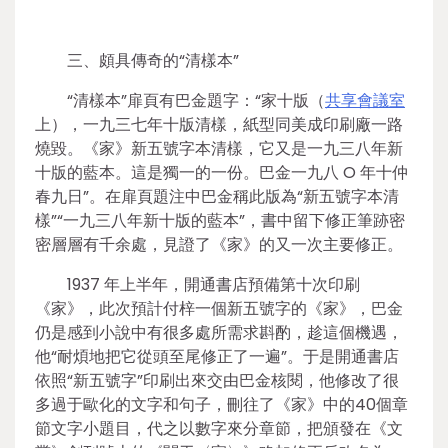
三、頗具傳奇的“清樣本”
“清樣本”扉頁有巴金題字：“家十版（
共享會議室
上），一九三七年十版清樣，紙型同美成印刷廠一路
燒毀。《家》新五號字本清樣，它又是一九三八年新
十版的藍本。這是獨一的一份。巴金一九八 O 年十仲
春九日”。在扉頁題注中巴金稱此版為“新五號字本清
樣”“一九三八年新十版的藍本”，書中留下修正筆跡密
密層層有千余處，見證了《家》的又一次主要修正。
1937 年上半年，開通書店預備第十次印刷
《家》，此次預計付梓一個新五號字的《家》，巴金
仍是感到小說中有很多處所需求斟酌，趁這個機遇，
他“耐煩地把它從頭至尾修正了一遍”。于是開通書店
依照“新五號字”印刷出來交由巴金核閱，他修改了很
多過于歐化的文字和句子，刪往了《家》中的40個章
節文字小題目，代之以數字來分章節，把頒發在《文