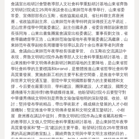
會議室出租研討會暨教導部人文社會科學重點研討基地山東省齊魯
文明研討院成立25周年座談會在山東師范年夜學舉行。山東省委
常委、宣傳部部長白玉剛，省政協黨組成員、省社科聯主席唐洲
雁，省政協原副主席、山東師范年夜學特聘資深傳授王志平易近，
尼山世界儒學中間黨委書記、副主任國承彥，省委宣傳部副家教部
長張同海，山東出書集團黨會議室出租委書記、董事長劉文強，省
教導廳總督學王浩，山東師范瑜伽場地年夜學黨委書記馮繼康，山
東師范年夜學副校長周珊珊等領導以及四十余位專家學者列席會
議。會議由山東師范年夜學校長張建掌管。 白玉剛在交流講話中
表現，齊魯文明研討院作為教導部人文社會科學重點研討基地，是
山東推動中華文明傳承創新研討舞蹈場地的主要陣地，是山東省哲
學社會科學的主要標識和brand，是整體推進山東省哲學社會科學
高質量發展、實施創新工程的主要平私密空間臺，是推進中華文明
與世界文明交通互鑒、晉陞中華文明國際影響力的主要載體和支
撐，今后要在嚴重項目、學科建設、團隊建設、人才建設、國際交
通傳播等方面持1對1教學續獲得進展。他盼望研討院今后要堅守對
中華優秀傳統文明特別是齊魯文瑜伽場地明的深刻發掘、收拾、研
討；堅持發布學術精品，帶出學術新才，構成梯次發展的人才小樹
屋機制；堅定推進中華文明傳承發展和文明交通互鑒研討。 小樹
屋 唐洲雁在講話中提到，齊魯文明研討院作為山東省屬高校獨一
的教導部人文個人空間社會科學重點研討基地，是山東師范年夜學
高質量發展和“雙一流”建設的主要平臺。盼望研討院在25年豐厚積
累的高起舞蹈教室點上，圍繞齊魯文明與中華文明主攻標的目的，