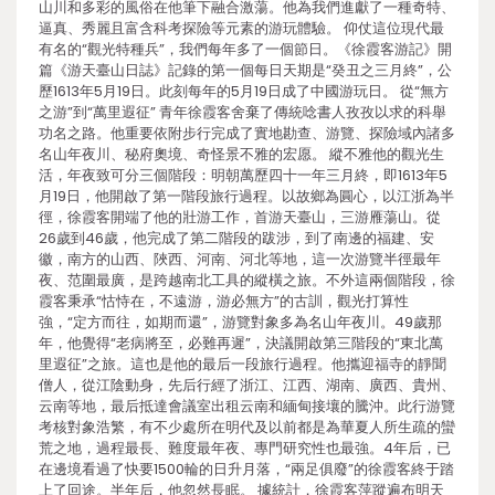
山川和多彩的風俗在他筆下融合激蕩。他為我們進獻了一種奇特、
逼真、秀麗且富含科考探險等元素的游玩體驗。 仰仗這位現代最
有名的“觀光特種兵”，我們每年多了一個節日。《徐霞客游記》開
篇《游天臺山日誌》記錄的第一個每日天期是“癸丑之三月終”，公
歷1613年5月19日。此刻每年的5月19日成了中國游玩日。 從“無方
之游”到“萬里遐征” 青年徐霞客舍棄了傳統唸書人孜孜以求的科舉
功名之路。他重要依附步行完成了實地勘查、游覽、探險域內諸多
名山年夜川、秘府奧境、奇怪景不雅的宏愿。 縱不雅他的觀光生
活，年夜致可分三個階段：明朝萬歷四十一年三月終，即1613年5
月19日，他開啟了第一階段旅行過程。以故鄉為圓心，以江浙為半
徑，徐霞客開端了他的壯游工作，首游天臺山，三游雁蕩山。從
26歲到46歲，他完成了第二階段的跋涉，到了南邊的福建、安
徽，南方的山西、陜西、河南、河北等地，這一次游覽半徑最年
夜、范圍最廣，是跨越南北工具的縱橫之旅。不外這兩個階段，徐
霞客秉承“怙恃在，不遠游，游必無方”的古訓，觀光打算性
強，“定方而往，如期而還”，游覽對象多為名山年夜川。49歲那
年，他覺得“老病將至，必難再遲”，決議開啟第三階段的“東北萬
里遐征”之旅。這也是他的最后一段旅行過程。他攜迎福寺的靜聞
僧人，從江陰動身，先后行經了浙江、江西、湖南、廣西、貴州、
云南等地，最后抵達會議室出租云南和緬甸接壤的騰沖。此行游覽
考核對象浩繁，有不少處所在明代及以前都是為華夏人所生疏的蠻
荒之地，過程最長、難度最年夜、專門研究性也最強。4年后，已
在邊境看過了快要1500輪的日升月落，“兩足俱廢”的徐霞客終于踏
上了回途。半年后，他忽然長眠。 據統計，徐霞客萍蹤遍布明天