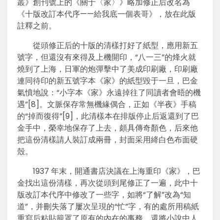
叢》創刊號上的《關于〈家〉》略加修正后改名為
《十版改訂本代序——給我底一個表哥》，放在此版
註釋之前。
從頭修正后的十版的清樣打好了紙型，應用新五
號字，但還沒有來得及上機開印，“八一三”的烽火就
燒到了上海，日軍的炮彈擊中了美成印刷廠，印刷廠
連同待印的新五號字本《家》的紙型毀于一旦，巴金
氣憤地說：“小字本《家》永遠掉往了同讀者會晤的機
遇”[8]。文脈保存常無機緣偶合，正如《半夜》手稿
的“掉而復得”[9]，此清樣本在排版停止后返還到了巴
金手中，榮幸地保存了上去，頗具傳奇顏色，后來他
把這份清樣請人裝訂成兩冊，封面采用絳白色布面硬
殼。
1937 年末，開通書店決議在上海重印《家》，巴
金找出這份清樣，再次從頭到尾修正了一遍，此中十
版改訂本代序中修改了一些字，如將“了解”改為“知
道”，并刪失落了屢次呈現的“忙”字，有的處所用稿紙
重寫后粘貼籠罩了原有的內在的事務，還將小說中人