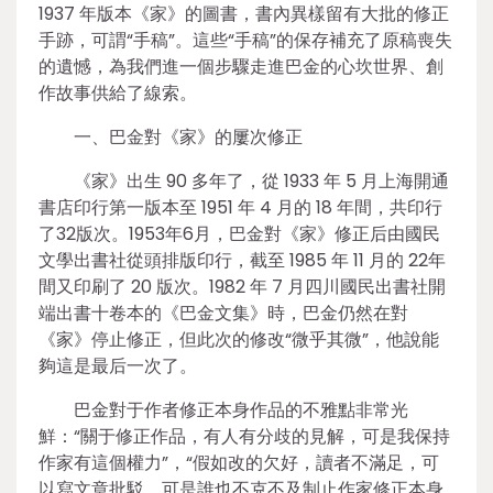
1937 年版本《家》的圖書，書內異樣留有大批的修正
手跡，可謂“手稿”。這些“手稿”的保存補充了原稿喪失
的遺憾，為我們進一個步驟走進巴金的心坎世界、創
作故事供給了線索。
一、巴金對《家》的屢次修正
《家》出生 90 多年了，從 1933 年 5 月上海開通
書店印行第一版本至 1951 年 4 月的 18 年間，共印行
了32版次。1953年6月，巴金對《家》修正后由國民
文學出書社從頭排版印行，截至 1985 年 11 月的 22年
間又印刷了 20 版次。1982 年 7 月四川國民出書社開
端出書十卷本的《巴金文集》時，巴金仍然在對
《家》停止修正，但此次的修改“微乎其微”，他說能
夠這是最后一次了。
巴金對于作者修正本身作品的不雅點非常光
鮮：“關于修正作品，有人有分歧的見解，可是我保持
作家有這個權力”，“假如改的欠好，讀者不滿足，可
以寫文章批駁，可是誰也不克不及制止作家修正本身