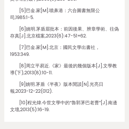
[5]巴金.家[M].噴鼻港：六合圖書無限公
司,1985:1-5.
[6]姚明.茅盾眉批本：前因後果、辨章學術、往偽
存真[J].北京檔案,2023(6):47-51+62.
[7]巴金.家[M].北京：國民文學出書社，
1953:349.
[8]周立平易近.《家》最後的幾個版本[J].文學教
導(下),2013(8):10-11.
[9]姚明.茅盾《半夜》版本閒談[N].光亮日
報,2023-12-22(012).
[10]程光煒.今世文學中的“魯郭茅巴老曹”[J].南邊
文壇,2013(5):16-19.