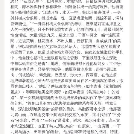
思耶！”在他的筆下，山有氣勢，水無情懷，白描伎倆與寫意展陳
相間，靜不雅與行不雅相聯合，到達物我統一的美好境界。他自龍
游至衢州時寫道：“江清月皎，水天一空，覺此時萬慮俱凈，一身
與村樹火食俱熔，徹成水晶一塊，直是膚里無間，殘餘不留，滿前
皆奔騰也。” “一身與村樹火食俱熔”的尋求，歷來是對宦途掉意之
人的一種安慰。只不外對徐霞客而言，他向往的山川，是最壯闊的
性命場域。大批“懸之九天，蔽之九淵，千百年莫之一睹”“遠既莫
聞，近復荒翳，桃花流水，不出人世，云影苔痕，自成歲月”的美
景，得以經由過程他的妙筆展現給后人。 徐霞客對天然的觀賞沒
有逗留于表象，他還以感性精力審閱六合。在給老友陳繼儒的手札
中，他自陳心跡“恨上無以窮地理之杳渺，下無以研生命之深微，
中無以砥世俗之紛沓”，地理、儒家義理都不是他所能及，世俗紛
擾更令他苦楚，只要平地峽谷，他愿意目測步量，起誓“漫以血
肉，償彼險峻”，攀危巖、歷盡壁、涉大水、探洞窟。在他之前，
地輿學著尷尬刁難天然地輿景象重要逗留在客不雅描寫的階段，徐
霞客超出後人，“跳出了傳統邊境沿革地輿（如李吉甫《元和郡縣
圖志》）和開闢地輿空間視野（如汪年夜淵《島夷志略》）的老
路”，第一次有興趣識地對天然地輿景象的成因作了感性摸索和迷
信剖析。“首創出具有古代地輿學意義的體系察看天然、描寫天
然、深刻說明地輿景象”的新標的目的。為勘探瀟水之源，他露宿
九嶷山頭，在風雨交集中渡過溫飽交煎的永夜，這才找到了“三分
石”分水嶺，弄清了“三分石”是瀟水、巋水、迤水分水滴，這三支
水均流進湘江，改正了時人所以為的“一出廣東，一出廣西，一下
九疑為瀟水，出湖廣”的過錯。 他探討喀斯特意貌的成因、特征、