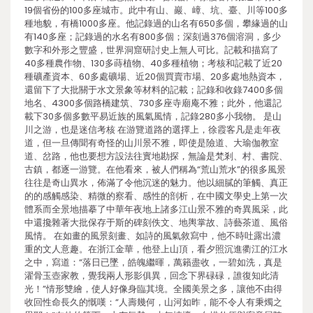
19個省份的100多座城市。此中有山、巖、嶂、坑、臺、川等100多
種地貌，有橋1000多座。他記錄過的山名有650多個，攀緣過的山
有140多座；記錄過的水名有800多個；深刻過376個溶洞，多少
數字和外形之豐盛，世界洞窟研討史上無人可比。記載和描寫了
40多種農作物、130多蒔植物、40多種植物；考核和記載了近20
種礦產資本、60多處礦場、近20個買賣市場、20多處地熱資本，
還留下了大批關于水文景象等材料的記載；記錄和收錄7400多個
地名、4300多個路橋建筑、730多座寺廟庵不雅；此外，他還記
載下30多個多數平易近族的風氣風情，記錄280多小我物。 是山
川之游，也是迷信考核 在游覽道路的選擇上，徐霞客凡是走年夜
道，但一旦傳聞有奇怪的山川景不雅，即使是險道、大瑜伽教室
道、岔路，他也要想方設法往實地勘探，無論是梵剎、村、書院、
古鎮，都逐一游覽。在他看來，被人們稱為“荒山荒水”的很多風景
往往是奇山異水，佈滿了令他沉迷的魅力。他以細膩的筆觸、真正
的的感觸感染、精微的察看、感性的剖析，在中國文學史上第一次
體系而全景地描摹了中華年夜地上諸多江山景不雅的奇異風采，此
中還攙雜著大批保存于斯的碑刻佚文、地輿掌故、詩藝茶道、風俗
風情。 在如畫的風景刻畫、如詩的風氣敘寫中，他不時吐露出濃
重的文人意趣。在浙江金華，他登上山頂，看夕照沉進衢江的江水
之中，寫道：“落日已墜，皓魄繼暉，萬籟盡收，一碧如洗，真是
濯骨玉壺家教，覺我兩人形影俱異，回念下界碌碌，誰復知此清
光！”情形雙繪，使人好像身臨其境。全國美景之多，讓他不由得
收回性命長久的慨嘆：“人壽幾何，山河如昨，能不令人有秉燭之