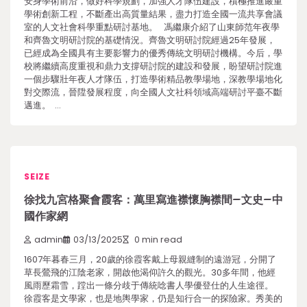
安身學術前沿，做好科學規劃，加強人才隊伍建設，積極推進嚴重
學術創新工程，不斷產出高質量結果，盡力打造全國一流共享會議
室的人文社會科學重點研討基地。 馮繼康介紹了山東師范年夜學
和齊魯文明研討院的基礎情況。齊魯文明研討院經過25年發展，
已經成為全國具有主要影響力的優秀傳統文明研討機構。今后，學
校將繼續高度重視和鼎力支撐研討院的建設和發展，盼望研討院進
一個步驟壯年夜人才隊伍，打造學術精品教學場地，深教學場地化
對交際流，晉陞發展程度，向全國人文社科領域高端研討平臺不斷
邁進。 …
SEIZE
徐找九宮格聚會霞客：萬里寫進襟懷胸襟間–文史–中
國作家網
admin
03/13/2025
0 min read
1607年暮春三月，20歲的徐霞客戴上母親縫制的遠游冠，分開了
草長鶯飛的江陰老家，開啟他渴仰許久的觀光。30多年間，他經
風雨歷霜雪，蹚出一條分歧于傳統唸書人學優登仕的人生途徑。
徐霞客是文學家，也是地輿學家，仍是知行合一的探險家。秀美的