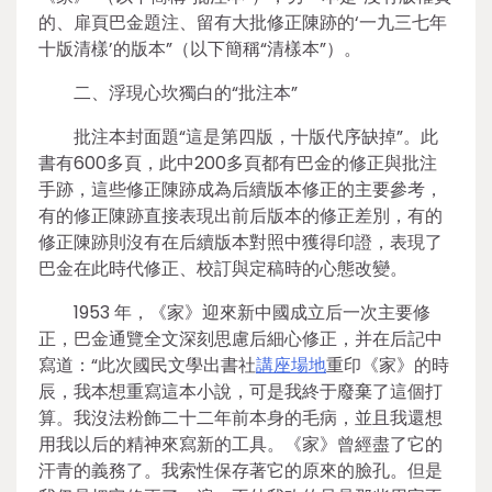
的、扉頁巴金題注、留有大批修正陳跡的‘一九三七年
十版清樣’的版本”（以下簡稱“清樣本”）。
二、浮現心坎獨白的“批注本”
批注本封面題“這是第四版，十版代序缺掉”。此
書有600多頁，此中200多頁都有巴金的修正與批注
手跡，這些修正陳跡成為后續版本修正的主要參考，
有的修正陳跡直接表現出前后版本的修正差別，有的
修正陳跡則沒有在后續版本對照中獲得印證，表現了
巴金在此時代修正、校訂與定稿時的心態改變。
1953 年，《家》迎來新中國成立后一次主要修
正，巴金通覽全文深刻思慮后細心修正，并在后記中
寫道：“此次國民文學出書社
講座場地
重印《家》的時
辰，我本想重寫這本小說，可是我終于廢棄了這個打
算。我沒法粉飾二十二年前本身的毛病，並且我還想
用我以后的精神來寫新的工具。《家》曾經盡了它的
汗青的義務了。我索性保存著它的原來的臉孔。但是