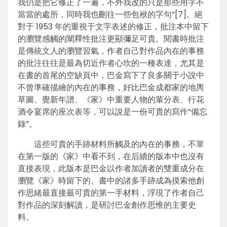
我仍是把它修正了一遍，不外我改的只是那些用字不
當當的處所，同時我也刪往一些包袱的字句”[7]。絕
對于 1953 年的重視于文字表述的修正，批注本中留下
的瀏覽感觸的闡釋性批注更顯彌足可貴。閱書時批注
是傳統文人的瀏覽習氣，作者自己對作品內在的事務
的批注往往是最為切近作者心坎的一種表達，尤其是
在書的首尾的空缺頁中，巴金寫下了良多關于小說中
不曾準確描繪的內在的事務，好比巴金成都家的地輿
草圖、覺新年譜、《家》中重要人物的輩分表、行花
酒令宴席的座次表等，可以說是一份可貴的寫作“備忘
錄”。
這些可貴的手跡材料所觸及的內在的事務，不單
在第一版的《家》中看不到，在后續的版本中也沒有
直接表現，此版本是巴金以作者加讀者的雙重成分在
瀏覽《家》時留下的。書中的諸多手跡成為摸索他創
作思緒最直接最可貴的第一手材料，浮現了作者自己
對作品的深刻解讀，是研討巴金創作思惟的主要史
料。