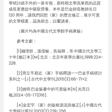
學研討繞不外的一座岑嶺，新時期文學高東西的品質
成長更應從中吸取營養。本年是巴金師長教師生日
120 周年，讓我們回想《家》的歷次修正，展示可貴
的文學檔案，認為留念，以饗讀者。
（圖片均為中國古代文學館手稿庫躲）
參考文獻：
[1]錢理群，溫儒敏，吳福輝，等.中國古代文學三
十年(修訂本)[M].北京：北京年夜學出書社,1998:224-
228.
[2]周立平易近.《家》手稿釋讀——巴金手稿研討
系列之一[J].古代中文學刊,2015(3):66-71+2.
[3]姚明.巴金躲書中的可貴版本[N].光亮日
報,2024-05-17(016).
[4]金宏宇.《家》的版根源流與修正[J].中國古代
文學研討叢刊,2003(3):239-256.