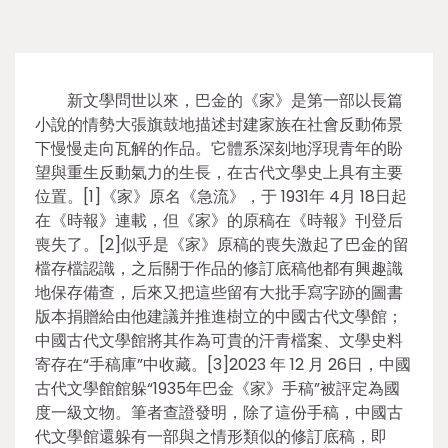
新文學問世以來，巴金的《家》是第一部以長篇
小說的情勢大張旗鼓地描述封建家族在社會反動佈景
下慢慢走向瓦解的作品。它體系深刻地浮現青年的盼
望與重生反動氣力的生長，在古代文學史上具有主要
位置。[1]《家》原名《急流》，于 1931年 4月 18日起
在《時報》連載，但《家》的原稿在《時報》刊登后
喪失了。[2]似乎是《家》原稿的喪失激起了巴金的留
檔存檔認識，之后關于作品的修訂底稿他都有興趣識
地保存備查，后來又把這些留有大批手寫字跡的圖書
版本捐贈給由他建議并推進樹立的中國古代文學館；
中國古代文學館將其作為可貴的汗青檔案、文學史料
寄存在“手稿庫”中收藏。[3]2023 年 12 月 26日，中國
古代文學館館躲“1935年巴金《家》手稿”被評定為國
度一級文物。筆者查證發明，除了這份手稿，中國古
代文學館還躲有一部與之情形類似的修訂底稿，即