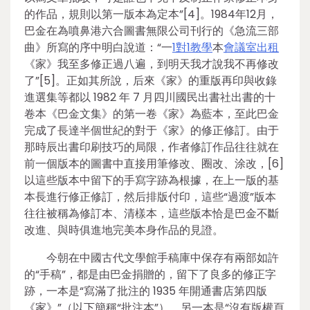
的作品，規則以第一版本為定本”[4]。1984年12月，
巴金在為噴鼻港六合圖書無限公司刊行的《急流三部
曲》所寫的序中明白說道：“一
1對1教學
本
會議室出租
《家》我至多修正過八遍，到明天我才說我不再修改
了”[5]。正如其所說，后來《家》的重版再印與收錄
進選集等都以 1982 年 7 月四川國民出書社出書的十
卷本《巴金文集》的第一卷《家》為藍本，至此巴金
完成了長達半個世紀的對于《家》的修正修訂。由于
那時辰出書印刷技巧的局限，作者修訂作品往往就在
前一個版本的圖書中直接用筆修改、圈改、涂改，[6]
以這些版本中留下的手寫字跡為根據，在上一版的基
本長進行修正修訂，然后排版付印，這些“過渡”版本
往往被稱為修訂本、清樣本，這些版本恰是巴金不斷
改進、與時俱進地完美本身作品的見證。
今朝在中國古代文學館手稿庫中保存有兩部如許
的“手稿”，都是由巴金捐贈的，留下了良多的修正字
跡，一本是“寫滿了批注的 1935 年開通書店第四版
《家》”（以下簡稱“批注本”），另一本是“沒有版權頁