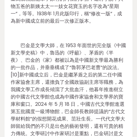
物五爸的新姨太太——妓女花寶玉的名字改為“星期
一”，等等。1938年 1月此版印行，稱“修改一版”，成
為新中國成立前的最后一次修正版本。
巴金是文學大師，在 1953 年面世的完全版《中國
新文學史稿》中，魯迅的《呼籲》、茅盾的《半
夜》、巴金的《家》都被以為是中國新文學最為勝利
的一批作品，并垂垂構成了“魯郭茅巴老曹”的說法。
[10]新中國成立后，巴金是繼茅盾之后的第二任中國
作家協會主席，還擔負了全國政協副主席等職務，為
我國文學工作成長傾瀉了大批血汗，他暮年推進樹立
的中國古代文學館也成為中國作家協會和文學界的寶
庫和窗口。2024 年 5 月 18 日，中國古代文學館進選
第五批國度一級博物館，巴金師長教師提議的“古代文
學材料館”的假想開花成果、茁壯生長。一代代文學大
師留給我們的不只是出色的藝術發明，還有可貴的精
力傳統。文學研討中作家研討是重點，巴金研討是文