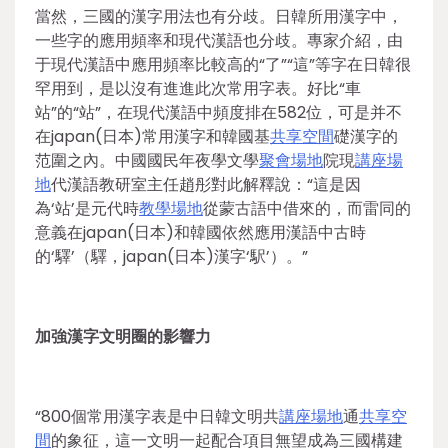
當然，三國的漢字用法也有分歧。日韓所用漢字中，
一些字的應用頻率和現代漢語也分歧。專家介紹，由
于現代漢語中應用頻率比較高的“了”“這”等字在日韓很
罕用到，是以沒有進進此次常用字表。好比“車
站”的“站”，在現代漢語中頻度排在582位，可是并不
在japan(日本)常用漢字和韓國基
共享空間
礎漢字的
范圍之內。中國國民年夜學文學
聚會場地
院現
講座場
地
代漢語教研室主任趙彤對此解釋說：“這是因
為‘站’是元代時
教學場地
從蒙古語中借來的，而雷同的
意義在japan(日本)和韓國依然應用漢語中古時
的‘驛’（驛，japan(日本)漢字‘駅’）。”
加強漢字文明圈的影響力
“800個常用漢字表是中日韓文明共
講座場地
通
共享空
間
的象征，這一文明一起配合項目無望成為三國構建