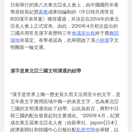
日前舉行的第八次東北亞名人會上，由中國國民年夜
學原校長紀寶
家教
成牽頭編制的《中日韓共用常見
800漢字表草案》獲得通過，并決定在2014年的東北
亞名人會上正式宣布。由此，2010年4月初次提出的
三國共用常見漢字表歷時三年
會議室出租
終于塵
舞蹈
場地
埃落定。有學者認為，此舉開啟了漢
小樹屋
字文
明圈新一輪交通。
漢字是東北亞三國文明溝通的紐帶
“漢字是世界上獨一歷史長久而又沿用至今的文字，是
五年夜文字應用區域中獨一的表意文字，也為東北亞
三國的文明溝通供給了紐帶。以此為前言，將對中日
韓三國的配合發展起到主要感化。”2010年4月，紀寶
成在第五屆東北亞名人會（由新華社、japan(日本)
經濟新聞社和韓國中心日報社配
私密空間
合舉辦，以