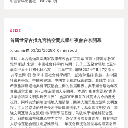
中國青年出書社，1982年11月…
SEIZE
首屆世界古找九宮格空間典學年夜會在京開幕
admin
03/22/2025
0 min read
首屆世界古瑜伽教室典家教學年夜會在京開幕 來源：陳舞蹈教室
雅靜 劉越 來源：中國社會科學網 時間：孔子二五聚會場地七五年
歲次甲辰十月初七日乙亥 共享空間 耶穌2024年11月7交流日
共享空間 1對1教學 中國社會科學網訊 （記者陳雅靜 劉越）由中國
社會科學院、中國教導部、中國文明和游玩家教部、希臘文明部、
希臘雅講座場地典科學院配合主辦的首屆世界古典學聚會場地年夜
會會議室出租11月7日在京開個人空間幕。本屆年夜會主題為“古典
共享會議室文明與現代世界”，會議室出租旨在以貫通古今的歷史
視野、同球共濟的瑜伽場地人類情懷，回溯人類思惟之源和文明進
程，從人類悠遠的歷史長河中吸取聰明氣力，為促進文明交通、加
強文明互鑒夯交流1對1教學實學理基礎，為破教學場地解配合難
題、戰勝風險挑戰供給智力支撐，為促進各國發展進步、推動構建
人類命運配合體注進思惟動能。 年夜會廣泛邀請世界各國著名專