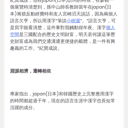
紀寶成說，他在japan(日本)訪問的時候，在參觀一
個展覽時清楚到，孫中山師長教師當年在japan(日
本)籌措反動經費時和友人宮崎滔天談話，因為兩個人
語言欠亨，所以用漢字“筆談
小樹屋
”。“語言欠亨，可
是寫字能看清楚，這件事對我觸動很年夜。漢字
個人
空間
是三國配合的歷史文明財富，明天若何讓這筆歷
史財富成為我們交通溝通更便捷的載體，是一件有興
趣義的工作。”紀寶成說。
淵源相濟，遷轉相依
專家指出，japan(日本)和韓國歷史上完整應用漢字
的時間都超過千年，現在的語言生涯中漢字也長短常
活躍的成分。