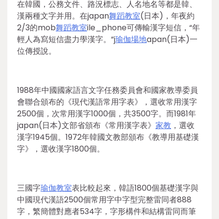
在韓國，公務文件、路況標志、人名地名等都是韓、
漢兩種文字并用。在japan
舞蹈教室
(日本)，年夜約
2/3的mob
舞蹈教室
ile_phone可傳輸漢字短信，“年
輕人為寫短信盡力學漢字。”j
瑜伽場地
apan(日本)一
位傳授說。
1988年中國國家語言文字任務委員會和國家教導委員
會聯合頒布的《現代漢語常用字表》，選收常用漢字
2500個，次常用漢字1000個，共3500字。而1981年
japan(日本)文部省頒布《常用漢字表》
家教
，選收
漢字1945個。1972年韓國文教部頒布《教導用基礎漢
字》，選收漢字1800個。
三國字
瑜伽教室
表比較起來，韓語1800個基礎漢字與
中國現代漢語2500個常用字中字型完整雷同者888
字，繁簡體對應者534字，字形構件和結構雷同而筆