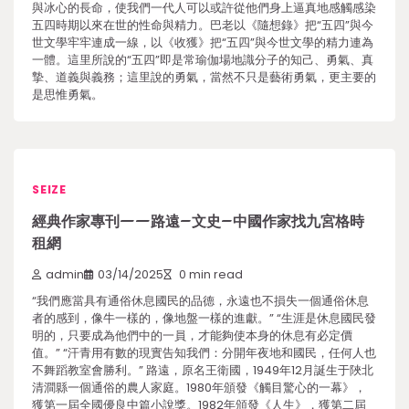
與冰心的長命，使我們一代人可以或許從他們身上逼真地感觸感染
五四時期以來在世的性命與精力。巴老以《隨想錄》把“五四”與今
世文學牢牢連成一線，以《收獲》把“五四”與今世文學的精力連為
一體。這里所說的“五四”即是常瑜伽場地識分子的知己、勇氣、真
摯、道義與義務；這里說的勇氣，當然不只是藝術勇氣，更主要的
是思惟勇氣。
SEIZE
經典作家專刊——路遠–文史–中國作家找九宮格時
租網
admin
03/14/2025
0 min read
“我們應當具有通俗休息國民的品德，永遠也不損失一個通俗休息
者的感到，像牛一樣的，像地盤一樣的進獻。” “生涯是休息國民發
明的，只要成為他們中的一員，才能夠使本身的休息有必定價
值。” “汗青用有數的現實告知我們：分開年夜地和國民，任何人也
不舞蹈教室會勝利。” 路遠，原名王衛國，1949年12月誕生于陜北
清澗縣一個通俗的農人家庭。1980年頒發《觸目驚心的一幕》，
獲第一屆全國優良中篇小說獎。1982年頒發《人生》，獲第二屆