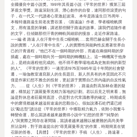
全國優良中篇小說獎。1991年其長篇小說《平常的世界》獲第三屆
茅盾文學獎。路遠深刻生涯、潛心創作的自發，連同那些滾燙的句
子，在一代又一代讀者心里激起波濤。 本年是路遠生日75周年，
本報特邀路遠生前老友曹谷溪，《路遠論》作者、學者楊曉帆撰
文，用有溫度的筆觸，講述那些關于路遠的故事。讓我們追隨作者
的文字，往傾聽那些汗青的轉軌與細節的慢放，走近作家路遠。
——編 者 路遠 人在汗青中生長 □楊曉帆 ……套用巴赫金關于生長小
說的實際，“人在汗青中生長”，人的實際性與能夠性反應著世界自
己的汗青過程，“他已不在一個時期的外部，而處在兩個時期的穿
插處，處在一個時期向另一個時期的轉機點上。這一轉機寓于他身
上，是經由過程他完成的。他不得不教學場地成為史無前例的新型
的人”。《平常的世界》一邊澄清1975至1985年這十年間的社會變
遷，一瑜伽教室邊寫新人的生長題目。新人所具有的本質因此不只
僅是作家幻想不雅念的投射，更起源于實際自己所內蘊的自反性氣
力。 …… 從《人生》到《平常的世界》，路遠由對高加林命運的疑
慮，構筑起了讓羅曼蒂克精力落地的計劃。若以后見之明來看，無
論是對休息者莊嚴簡直證，仍是對古代常識教導的確定，時期成長
中的窘境都越來越溢前途遠的悲觀信心。假如說潘石屹們還已經
以“勵志型”讀法從《平常的世界》中獲取精力氣力，依附小我奮斗
轉變命運，那么當讀者越來越覺得小說中“幻想的世界”“純摯的
人”與實際之間存在著間隔，當讀者越來越難以被磨難的高尚美學
所沾染時，對于路遠提出的“尋覓羅曼蒂克”的作業，時期簡直在號
召新的答卷。【具體】 《平常的世界》手稿 《人生》，路遠著，