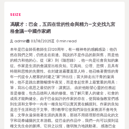
SEIZE
馮驥才：巴金，五四在世的性命與精力–文史找九宮
格會議–中國作家網
admin
03/18/2025
0 min read
本年是巴金師長教師生日120周年，有一種神奇的感觸感染：他仍
然在我們之間，仍然走在前邊。我說的不是作品的新與舊，而是他
的精力和他的心。從《家》到《隨想錄》，他一向是社會良知的象
征。作家是生涯的會議室出租良知。它真純、公理、悲憫，且具有
時期和思惟的先覺性。在封建迷霧覆蓋眾人時，他召喚著覺悟的青
年一代從令人梗塞的封建之“家”沖出往；當大師走出汗青的漩渦
時，他不是跳出磨難暢懷年夜笑，而是拿起世界上最繁重的用具：
筆，寫出心底思之最切的字：講實話。 由於他盼望心靈的任務起
首是修復，包含品德和人格的修復。他了解只要人的健全，社會的
成長才能夠健全。由于巴金如許的作家的存在，使我瑜伽教室們感
到生涯和文學中一向有一種良知可以實其實在觸摸到。作家的良知
是忠于生涯和忠于文學。1對1教學它使我們深信生家教涯不會垮失
落，文學永遠保衛著生涯的真善美，那就不用搭理那些商品化的文
字和花拳繡腿的文本游戲。從巴金的作品中，我們一向可以摸到這
種文先生命的脈搏。它持之以恆，微弱無力地跳動著。 感激巴金