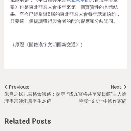
風趣的是，《中日韓共用常見
私密空間
八百漢字表草
案》也是東北亞名人會多年來第一個實質性的具體結
果。至今已經舉辦8屆的東北亞名人會每年話題紛紛，
只要這一個提議獲得與會者的配合響應和分歧認同。
（原題《開啟漢字文明圈新交通》）
Post
Previous:
Next:
朱熹之找九宮格會議路：探尋
“找九宮格共享愛日館”主人徐
navigation
理學宗師朱熹平生足跡
曉霞–文史–中國作家網
Related Posts