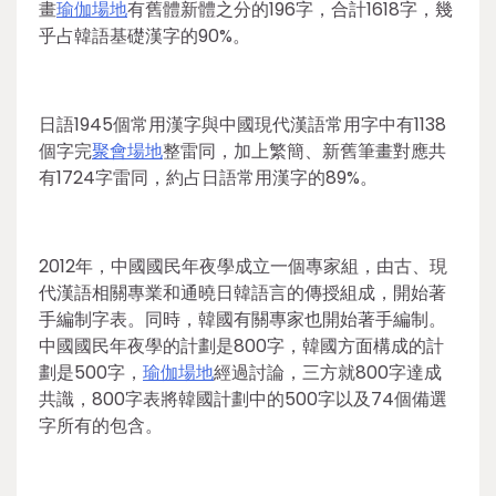
畫
瑜伽場地
有舊體新體之分的196字，合計1618字，幾
乎占韓語基礎漢字的90%。
日語1945個常用漢字與中國現代漢語常用字中有1138
個字完
聚會場地
整雷同，加上繁簡、新舊筆畫對應共
有1724字雷同，約占日語常用漢字的89%。
2012年，中國國民年夜學成立一個專家組，由古、現
代漢語相關專業和通曉日韓語言的傳授組成，開始著
手編制字表。同時，韓國有關專家也開始著手編制。
中國國民年夜學的計劃是800字，韓國方面構成的計
劃是500字，
瑜伽場地
經過討論，三方就800字達成
共識，800字表將韓國計劃中的500字以及74個備選
字所有的包含。