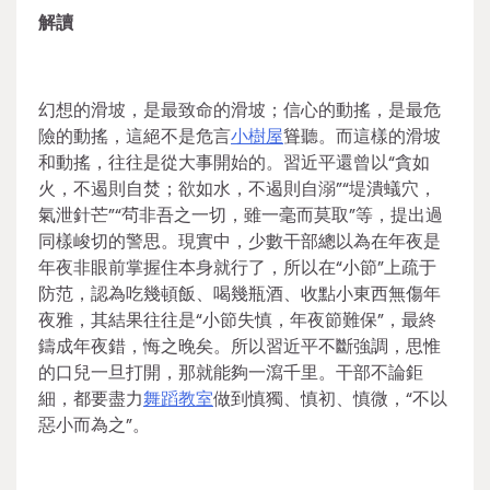
解讀
幻想的滑坡，是最致命的滑坡；信心的動搖，是最危
險的動搖，這絕不是危言
小樹屋
聳聽。而這樣的滑坡
和動搖，往往是從大事開始的。習近平還曾以“貪如
火，不遏則自焚；欲如水，不遏則自溺”“堤潰蟻穴，
氣泄針芒”“茍非吾之一切，雖一毫而莫取”等，提出過
同樣峻切的警思。現實中，少數干部總以為在年夜是
年夜非眼前掌握住本身就行了，所以在“小節”上疏于
防范，認為吃幾頓飯、喝幾瓶酒、收點小東西無傷年
夜雅，其結果往往是“小節失慎，年夜節難保”，最終
鑄成年夜錯，悔之晚矣。所以習近平不斷強調，思惟
的口兒一旦打開，那就能夠一瀉千里。干部不論鉅
細，都要盡力
舞蹈教室
做到慎獨、慎初、慎微，“不以
惡小而為之”。