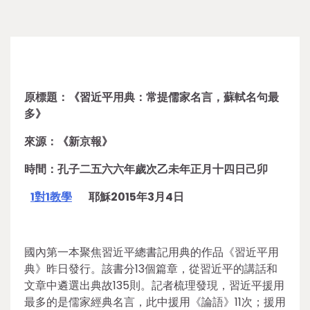
原標題：《習近平用典：常提儒家名言，蘇軾名句最
多》
來源：《新京報》
時間：孔子二五六六年歲次乙未年正月十四日己卯
1對1教學
耶穌2015年3月4日
國內第一本聚焦習近平總書記用典的作品《習近平用
典》昨日發行。該書分13個篇章，從習近平的講話和
文章中遴選出典故135則。記者梳理發現，習近平援用
最多的是儒家經典名言，此中援用《論語》11次；援用