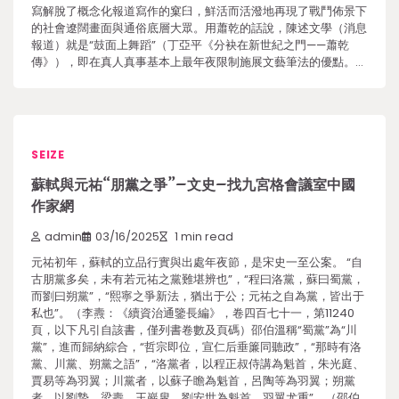
寫解脫了概念化報道寫作的窠臼，鮮活而活潑地再現了戰鬥佈景下
的社會遼闊畫面與通俗底層大眾。用蕭乾的話說，陳述文學（消息
報道）就是“鼓面上舞蹈”（丁亞平《分袂在新世紀之門——蕭乾
傳》），即在真人真事基本上最年夜限制施展文藝筆法的優點。…
SEIZE
蘇軾與元祐“朋黨之爭”–文史–找九宮格會議室中國
作家網
admin
03/16/2025
1 min read
元祐初年，蘇軾的立品行實與出處年夜節，是宋史一至公案。 “自
古朋黨多矣，未有若元祐之黨難堪辨也”，“程曰洛黨，蘇曰蜀黨，
而劉曰朔黨”，“熙寧之爭新法，猶出于公；元祐之自為黨，皆出于
私也”。（李燾：《續資治通鑒長編》，卷四百七十一，第11240
頁，以下凡引自該書，僅列書卷數及頁碼）邵伯溫稱“蜀黨”為“川
黨”，進而歸納綜合，“哲宗即位，宣仁后垂簾同聽政”，“那時有洛
黨、川黨、朔黨之語”，“洛黨者，以程正叔侍講為魁首，朱光庭、
賈易等為羽翼；川黨者，以蘇子瞻為魁首，呂陶等為羽翼；朔黨
者，以劉摯、梁燾、王巖叟、劉安世為魁首，羽翼尤重”。（邵伯