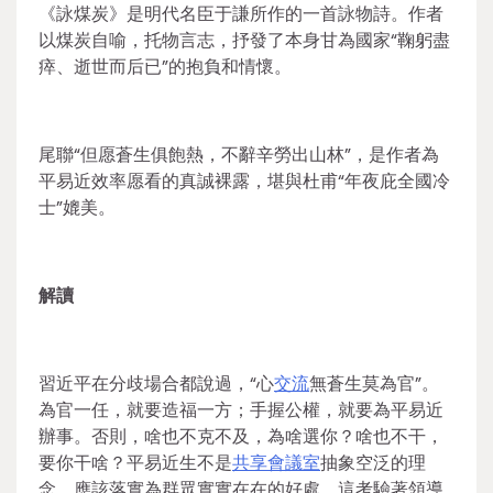
《詠煤炭》是明代名臣于謙所作的一首詠物詩。作者
以煤炭自喻，托物言志，抒發了本身甘為國家“鞠躬盡
瘁、逝世而后已”的抱負和情懷。
尾聯“但愿蒼生俱飽熱，不辭辛勞出山林”，是作者為
平易近效率愿看的真誠裸露，堪與杜甫“年夜庇全國冷
士”媲美。
解讀
習近平在分歧場合都說過，“心
交流
無蒼生莫為官”。
為官一任，就要造福一方；手握公權，就要為平易近
辦事。否則，啥也不克不及，為啥選你？啥也不干，
要你干啥？平易近生不是
共享會議室
抽象空泛的理
念，應該落實為群眾實實在在的好處，這考驗著領導