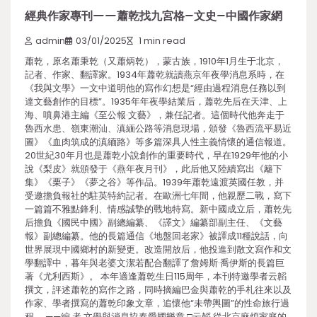
經典作家專刊——蕭乾找九宮格–文史–中國作家網
admin
03/01/2025
1 min read
蕭乾，原名蕭秉乾（又蕭炳乾），蒙古族，1910年1月生于北京，
記者、作家、翻譯家。1934年蕭乾就讀燕京年夜學消息系時，在
《我與文學》一文中道明他的寫作幻想是“經由過程消息任務以到
達文藝創作的目標”。1935年年夜學結業后，蕭乾先后在天津、上
海、噴鼻港主編《至公報·文藝》，兼任記者。這個時代他奔走于
魯西水患、嶺東潮汕、滇緬公路等消息現場，頒發《魯西流平易近
圖》《血肉筑成的滇緬路》等多篇深具人性主義情懷的通信報道。
20世紀30年月也是蕭乾小說創作的重要時代，早在1929年他的小
說《梨皮》就頒發于《燕年夜月刊》，此后他又陸續寫出《籬下
集》《栗子》《夢之谷》等作品。1939年蕭乾遠渡英國任教，并
受邀擔負報社的駐英特約記者。在歐洲七年間，他親歷二戰，寫下
一篇篇不雅點鋒利、情感誠摯的戰地特寫。新中國成立后，蕭乾先
后擔負《國民中國》副總編纂、《譯文》編纂部副主任、《文藝
報》副總編纂。他的長篇通信《地盤回老家》被譯成11種說話，向
世界展現中國鄉村的新變更。改造開放后，他投進到散文寫作和文
學翻譯中，暮年與老婆文潔若配合翻譯了詹姆斯·喬伊斯的長篇巨
著《尤利西斯》。 本年適逢蕭乾生日115周年，本刊特邀學者云韜
撰文，評述蕭乾的寫作之路，同時摘編巴金與蕭乾的手札往來以及
作家、學者撰寫的蕭乾印象文章，追懷他“未帶輿圖”的性命旅行過
程。 ——編 者 文學與消息協奏愛國樂章 □云韜 從北京麻煩家庭的