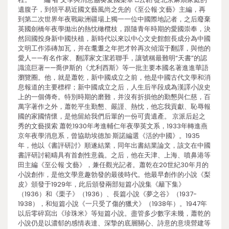
遺腹子，到領平易近國文藝風尚之先的《至公報·文藝》主編，再
到第二次世界年夜戰歐洲疆場上獨一一位中國際地記者，之后廢棄
英國劍橋年夜學拋出的熱忱橄欖枝，跟隨青年時期的愛國崇奉，決
然回國投身新中國扶植，新時代以來以中心文史館館長成分為中國
文明工作添磚加瓦，并在耄耋之年把才幹再次傾瀉于翻譯，與他的
愛人——有名作家、翻譯家文潔若聯手，讓號稱最難明“天書”的認
識流巨著——喬伊斯的《尤利西斯》等一批主要本國名著進進華語
瀏覽圈。他，就是蕭乾，新中國成立之前，他是中國古代文學和消
息報道的主要標桿；新中國成立之后，人生后半段成為漢譯小說史
上的一個傳奇。特別時期的磨難，并沒有折損他的勤懇與仁慈，百
萬字著作之外，蕭乾平生勤懇、嚴謹、熱忱，他忘我貢獻、恥辱報
國的家國情懷，是他留給我們后輩的一份可貴遺產。 京派后起之
秀的文藝摸索 蕭乾1930年考進輔仁年夜學英文系，1933年轉進燕
京年夜學消息系，曾協助埃德加·斯諾編選《活的中國》。1935
年，他以《書評研討》順遂結業，同年出書結業論文，該文在中國
書評研討範疇具有首創性意義。之后，他在天津、上海、噴鼻港等
田主編《至公報·文藝》，兼任觀光記者。蕭乾在20世紀30年月的
小說創作，是他文學意趣勃發的最後時代。他最早創作的小說《梨
皮》頒發于1929年，此后頒發兩部短篇小說集《籬下集》
（1936）和《栗子》（1936）、長篇小說《夢之谷》（1937-
1938），和短篇小說《一只受了傷的獵犬》（1938年）。1947年
以后零碎寫出《珍珠米》等短篇小說。盡管多少數字未幾，蕭乾的
小說仍是以濃郁的感情表達、深摯的底層關心、詩意的意境營建等