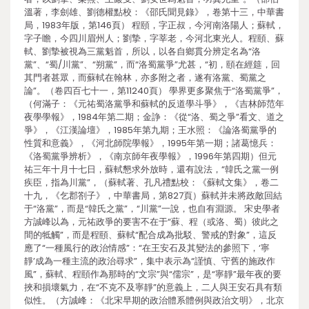
溫著，李劍雄、劉德權點校：《邵氏聞見錄》，卷第十三，中華書
局，1983年版，第146頁） 程頤，字正叔，今河南洛陽人；蘇軾，
字子瞻，今四川眉州人；劉摯，字莘老，今河北東光人。程頤、蘇
軾、劉摯被視為三黨魁首，所以，以各自鄉貫分辨定名為“洛
黨”、“蜀/川黨”、“朔黨”，而“洛蜀黨爭”尤甚，“初，頤在經筵，回
其門者甚眾，而蘇軾在翰林，亦多附之者，遂有洛黨、蜀黨之
論”。（卷四百七十一，第11240頁） 學界更多聚焦于“洛蜀黨爭”，
（何滿子：《元祐蜀洛黨爭和蘇軾的反道學斗爭》，《吉林師范年
夜學學報》，1984年第二期；金諍：《從“洛、蜀之爭”看文、道之
爭》，《江漢論壇》，1985年第九期；王水照：《論洛蜀黨爭的
性質和意義》，《河北師院學報》，1995年第一期；諸葛憶兵：
《洛蜀黨爭辨析》，《南京師年夜學報》，1996年第四期）但元
祐三年十月十七日，蘇軾懇求外放時，還有說法，“韓氏之黨一例
疾臣，指為川黨”，（蘇軾著、孔凡禮點校：《蘇軾文集》，卷二
十九，《乞郡劄子》，中華書局，第827頁）蘇軾并未將政敵回結
于“洛黨”，而是“韓氏之黨”，“川黨”一說，也自有淵源。 宋史學者
方誠峰以為，元祐政爭的要害不在于“蘇、程（或洛、蜀）彼此之
間的牴觸”，而是程頤、蘇軾“配合成為批駁、警戒的對象”，這反
應了“一種風行的政治情感”：“在王安石及其變法的參照下，‘寧
靜’成為一種主流的政治尋求”，集中表示為“謹慎、守舊的施政作
風”，蘇軾、程頤作為那時的“文宗”與“儒宗”，是“寧靜”最年夜的要
挾和損壞氣力，在“不克不及寧靜”的意義上，二人與王安石具有類
似性。（方誠峰：《北宋早期的政治體系體例與政治文明》，北京