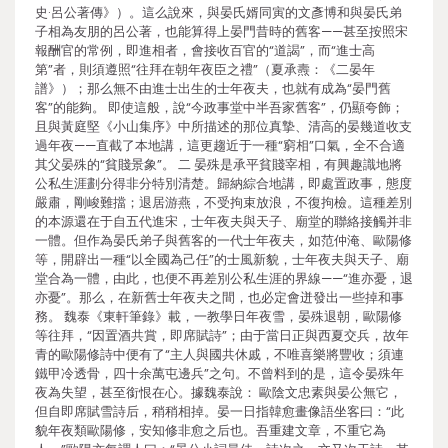
史·呂公著傳》）。這么說來，與晏氏婿同寅的文彥博和與晏氏弟
子相為友朋的呂公著，也能算得上晏門昔時的舊客——甚至按照宋
報酬官的常例，即進相者，會接收百官的“道謁”，而“進士高
第”者，則須遵照“往拜在朝年夜臣之禮”（夏承燾：《二晏年
譜》）；那么無不由進士出生的士年夜夫，也就有成為“晏門舊
客”的能夠。 即使這般，說“今政事堂中半吾家舊客”，仍顯夸飾；
且與黃庭堅《小山集序》中所描述的那位真摯、清高的晏幾道收支
過年夜——直截了本地講，這更趨近于一種“窮相”口氣，全不合適
其父晏殊的“貧賤景象”。 二 晏殊是承平貧賤宰相，有興趣識地將
公私生涯劃分得非分特別清楚。歸納綜合地講，即處置政事，態度
嚴肅，剛峻難擋；退居游燕，不受拘束放浪，不復拘檢。這種差別
的本源還在于自五代進宋，士年夜夫與天子、廟堂的聯絡接觸并非
一體。但作為晏氏弟子與舊客的一代士年夜夫，如范仲淹、歐陽修
等，開辟出一種“以全國為己任”的士風新貌，士年夜夫與天子、廟
堂合為一體，由此，也便不再差別公私生涯的界線——“進亦憂，退
亦憂”。那么，在新舊士年夜夫之間，也必定會迸發出一些掉和事
務。 魏泰《東軒筆錄》載，一教學日年夜雪，晏殊退朝，歐陽修
等往拜，“因置酒共賞，即席賦詩”；由于當日正與西夏交兵，故年
青的歐陽修詩中便有了“主人與國共休戚，不唯喜樂將豐收；須連
鐵甲冷透骨，四十余萬屯邊兵”之句。不曾料到的是，這令晏殊年
夜為失望，甚至銜恨在心。據魏泰說： 歐陰文忠素與晏公無它，
但自即席賦雪詩后，稍稍相掉。晏一日指韓愈畫像語坐客曰：“此
貌年夜類歐陽修，安知修非愈之后也。吾重建文章，不重它為