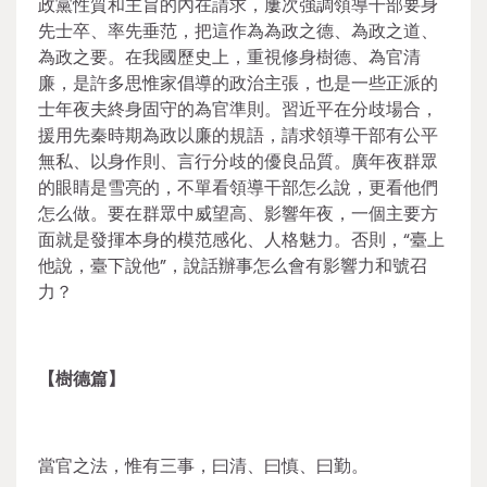
政黨性質和主旨的內在請求，屢次強調領導干部要身
先士卒、率先垂范，把這作為為政之德、為政之道、
為政之要。在我國歷史上，重視修身樹德、為官清
廉，是許多思惟家倡導的政治主張，也是一些正派的
士年夜夫終身固守的為官準則。習近平在分歧場合，
援用先秦時期為政以廉的規語，請求領導干部有公平
無私、以身作則、言行分歧的優良品質。廣年夜群眾
的眼睛是雪亮的，不單看領導干部怎么說，更看他們
怎么做。要在群眾中威望高、影響年夜，一個主要方
面就是發揮本身的模范感化、人格魅力。否則，“臺上
他說，臺下說他”，說話辦事怎么會有影響力和號召
力？
【樹德篇】
當官之法，惟有三事，曰清、曰慎、曰勤。