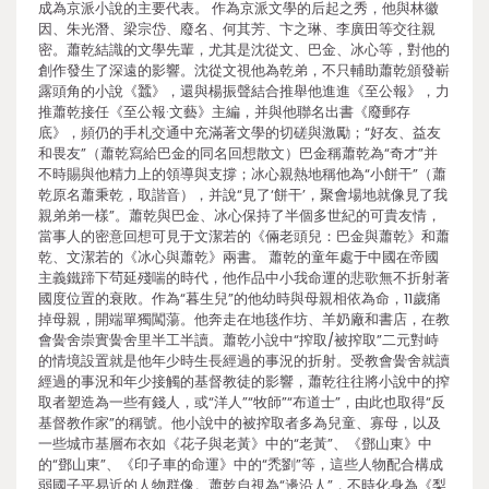
成為京派小說的主要代表。 作為京派文學的后起之秀，他與林徽
因、朱光潛、梁宗岱、廢名、何其芳、卞之琳、李廣田等交往親
密。蕭乾結識的文學先輩，尤其是沈從文、巴金、冰心等，對他的
創作發生了深遠的影響。沈從文視他為乾弟，不只輔助蕭乾頒發嶄
露頭角的小說《蠶》，還與楊振聲結合推舉他進進《至公報》，力
推蕭乾接任《至公報·文藝》主編，并與他聯名出書《廢郵存
底》，頻仍的手札交通中充滿著文學的切磋與激勵；“好友、益友
和畏友”（蕭乾寫給巴金的同名回想散文）巴金稱蕭乾為“奇才”并
不時賜與他精力上的領導與支撐；冰心親熱地稱他為“小餅干”（蕭
乾原名蕭秉乾，取諧音），并說“見了‘餅干’，聚會場地就像見了我
親弟弟一樣”。蕭乾與巴金、冰心保持了半個多世紀的可貴友情，
當事人的密意回想可見于文潔若的《倆老頭兒：巴金與蕭乾》和蕭
乾、文潔若的《冰心與蕭乾》兩書。 蕭乾的童年處于中國在帝國
主義鐵蹄下茍延殘喘的時代，他作品中小我命運的悲歌無不折射著
國度位置的衰敗。作為“暮生兒”的他幼時與母親相依為命，11歲痛
掉母親，開端單獨闖蕩。他奔走在地毯作坊、羊奶廠和書店，在教
會黌舍崇實黌舍里半工半讀。蕭乾小說中“搾取/被搾取”二元對峙
的情境設置就是他年少時生長經過的事況的折射。受教會黌舍就讀
經過的事況和年少接觸的基督教徒的影響，蕭乾往往將小說中的搾
取者塑造為一些有錢人，或“洋人”“牧師”“布道士”，由此也取得“反
基督教作家”的稱號。他小說中的被搾取者多為兒童、寡母，以及
一些城市基層布衣如《花子與老黃》中的“老黃”、《鄧山東》中
的“鄧山東”、《印子車的命運》中的“禿劉”等，這些人物配合構成
弱國子平易近的人物群像。蕭乾自視為“邊沿人”，不時化身為《梨