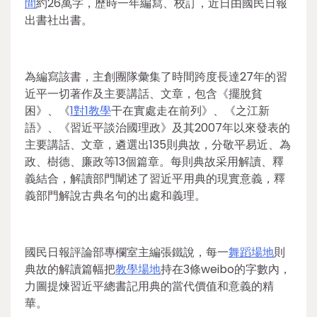
間
約26萬字，歷時一年編寫、校訂，近日由國民日報
出書社出書。
為編寫該書，主創團隊彙集了時間跨度長達27年的習
近平一切著作及主要講話、文章，包含《擺脫貧
困》、《
1對1教學
干在實處走在前列》、《之江新
語》、《習近平談治國理政》及其2007年以來發表的
主要講話、文章，遴選出135則典故，分敬平易近、為
政、樹德、廉政等13個篇章。每則典故采用解讀、釋
義結合，解讀部門闡述了習近平用典的現實意義，釋
義部門解說古典名句的出處和義理。
國民日報評論部專欄室主編張鐵說，每一
舞蹈場地
則
典故的解讀篇幅把
教學場地
持在3條weibo的字數內，
力圖提煉習近平總書記用典的當代價值和意義的精
華。