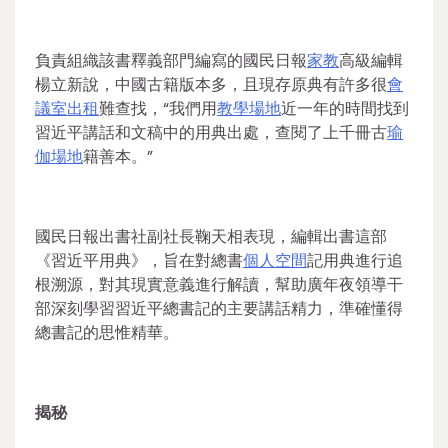
負責組織該書釋義部門編寫的國民日報
家教
高級編輯
楊立新說，中國古籍版本多，且現存原典有許多很
會
議室出租
難查找，“我們用
教學場地
近一年的時間找到
習近平講話和文稿中的用典出處，查閱了上千冊古
瑜
伽場地
籍善本。”
國民日報出書社副社長鞠天相表現，編輯出書這部
《習近平用典》，旨在對總書
個人空間
記用典進行追
根溯源，對其現實意義進行解讀，幫助廣年夜領導干
部深刻學習習近平總書記的主要講話精力，準確懂得
總書記的思惟精華。
揭秘