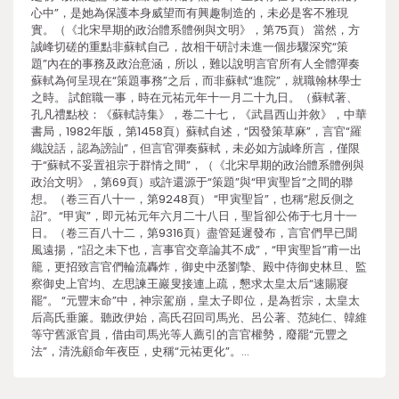
心中”，是她為保護本身威望而有興趣制造的，未必是客不雅現
實。（《北宋早期的政治體系體例與文明》，第75頁） 當然，方
誠峰切磋的重點非蘇軾自己，故相干研討未進一個步驟深究“策
題”內在的事務及政治意涵，所以，難以說明言官所有人全體彈奏
蘇軾為何呈現在“策題事務”之后，而非蘇軾“進院”，就職翰林學士
之時。 試館職一事，時在元祐元年十一月二十九日。（蘇軾著、
孔凡禮點校：《蘇軾詩集》，卷二十七，《武昌西山并敘》，中華
書局，1982年版，第1458頁）蘇軾自述，“因發策草麻”，言官“羅
織說話，認為謗訕”，但言官彈奏蘇軾，未必如方誠峰所言，僅限
于“蘇軾不妥置祖宗于群情之間”，（《北宋早期的政治體系體例與
政治文明》，第69頁）或許還源于“策題”與“甲寅聖旨”之間的聯
想。（卷三百八十一，第9248頁） “甲寅聖旨”，也稱“慰反側之
詔”。“甲寅”，即元祐元年六月二十八日，聖旨卻公佈于七月十一
日。（卷三百八十二，第9316頁）盡管延遲發布，言官們早已聞
風遠揚，“詔之未下也，言事官交章論其不成”，“甲寅聖旨”甫一出
籠，更招致言官們輪流轟炸，御史中丞劉摯、殿中侍御史林旦、監
察御史上官均、左思諫王巖叟接連上疏，懇求太皇太后“速賜寢
罷”。 “元豐末命”中，神宗駕崩，皇太子即位，是為哲宗，太皇太
后高氏垂簾。聽政伊始，高氏召回司馬光、呂公著、范純仁、韓維
等守舊派官員，借由司馬光等人薦引的言官權勢，廢罷“元豐之
法”，清洗顧命年夜臣，史稱“元祐更化”。…