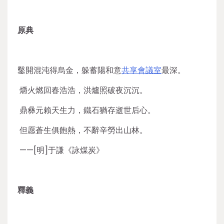
原典
鑿開混沌得烏金，躲蓄陽和意
共享會議室
最深。
爝火燃回春浩浩，洪爐照破夜沉沉。
鼎彝元賴天生力，鐵石猶存逝世后心。
但愿蒼生俱飽熱，不辭辛勞出山林。
——[明]于謙《詠煤炭》
釋義