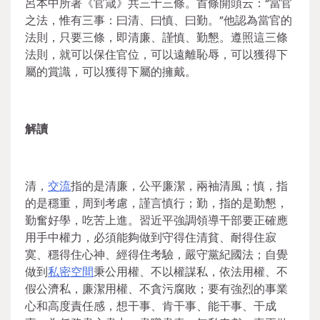
呂本中所著《官箴》共三十三條。首條開頭云：“當官
之法，惟有三事：曰清、曰慎、曰勤。”他認為當官的
法則，只要三條，即清廉、謹慎、勤懇。遵照這三條
法則，就可以保住官位，可以遠離恥辱，可以獲得下
屬的賞識，可以獲得下屬的擁戴。
解讀
清，
交流
指的是清廉，公平廉潔，兩袖清風；慎，指
的是穩重，周到考慮，謹言慎行；勤，指的是勤懇，
勤奮好學，吃苦上進。習近平強調領導干部要正確應
用手中權力，必須能夠做到守得住清貧、耐得住寂
寞、穩得住心神、經得住考驗，嚴守黨紀國法；自覺
做到
私密空間
秉公用權、不以權謀私，依法用權、不
假公濟私，廉潔用權、不貪污腐敗；要有強烈的事業
心和高度責任感，想干事、肯干事、能干事、干成