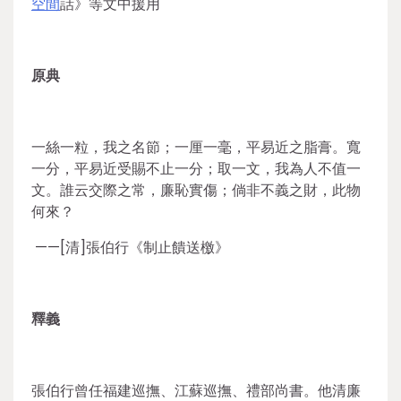
空間
話》等文中援用
原典
一絲一粒，我之名節；一厘一毫，平易近之脂膏。寬
一分，平易近受賜不止一分；取一文，我為人不值一
文。誰云交際之常，廉恥實傷；倘非不義之財，此物
何來？
——[清]張伯行《制止饋送檄》
釋義
張伯行曾任福建巡撫、江蘇巡撫、禮部尚書。他清廉