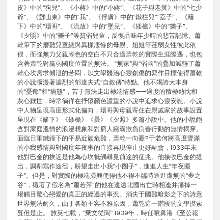
皮》中的“狗兒”、《小蔣》中的“小蔣”、《花子與老黃》中的“七少
爺”、《鄧山東》中的“我”、《俘虜》中的“鐵柱兒”“荔子”、《籬
下》中的“環哥”、《流放》中的“墜兒”、《矮檐》中的“樂子”、
《夕照》中的“樂子”等貧弱兒童，反復品味年少時的悲苦記憶。蕭
乾筆下的磨難兒童總與異樣凄慘的母親、姐姐等荏弱女性彼此依
偎，而強無力父親腳色的空白不只合適蕭乾的實際生涯際遇，也包
含著蕭乾對羸弱國度位置的無法。 “無家”與“弱國”的疊加減輕了蕭
乾心坎需求傾泄的苦悶，以文學醫治心靈創傷的寫作目標使得蕭乾
的小說瀰漫著濃烈的郁達夫式“自敘傳”特點。他不竭誇大本身
的“憂郁”和“病態”，苦于無法走出極端情感——過度的積極熱忱和
灰心厭世，時常徜徉在抒懷顏色濃重的小說中追求心靈安慰。小說
中人物呈現高度形式化偏向，環哥與母親寄住在親戚家的故事設置
呈現在《籬下》《矮檐》《曇》《夕照》多篇小說中。他的小說飽
含對家庭溫情的浪漫想象和對窮人惡霸欺負良善行動的無情揭穿。
面臨日軍鐵蹄下的平易近族危難，蕭乾一向憂?于若何將高度豐滿
的小我感情與對國度年夜事的直接再現停止更好融會，1933年末
他對巴金的挨近是他為心坎牴觸尋覓前途的征兆。他接收巴金的提
出，調劑寫作途徑，盼望走出小我“小圈子”，進進人生“年夜圈
子”。但是，對實際的極端掃興使得他不得不臨時遁進虛無的“夢之
谷”，襯著了假名為“蕭若萍”的他在遠遠北國出亡時相逢并痛掉一
場觸目驚心戀愛的真正的經過的事況。消失于國難暗影之下的詩意
世界無法耐久，由于各類主客不雅原因，蕭乾這一階段的文學摸索
戛但是止。 旅英七載，“棄文從聞” 1939年，時任噴鼻港《至公報·