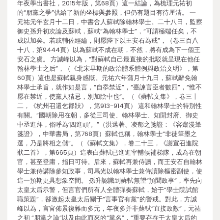
年夜學出書社，2015年版，第68頁）這一結論，為梳理元祐初
的“朋黨之爭”供給了新的坐標與參照，但仍有題目有待厘清。 一
元祐元年玄月十二日，中書舍人蘇軾除翰林學士。二十八日，監察
御史孫升初次論及蘇軾，蘇軾“為翰林學士”，“可謂極端任矣，不
成以加矣。若或輔佐經綸，則愿陛下以王安石為戒”，（卷三百八
十八，第9444頁）以為蘇軾不成在朝，不然，將有成為下一個王
安石之虞。 方誠峰以為，“對蘇軾自己最直接的批駁就呈現在他任
翰林學士之后”，（《北宋早期的政治體系體例與政治文明》，第
60頁）這也是蘇軾親身感慨。元祐六年蒲月十九日，蘇軾辭免翰
林學士承旨，就作如是言，“自忝禁近”，“臺諫言臣者數四”，“惟不
愿在禁近，使黨人猜忌，別加陰中也”。（《蘇軾文集》，卷三十
二，《杭州召還乞郡狀》，第913-914頁） 這和翰林學士的特別性
有關。“國朝除用在朝，多從三司使、翰林學士、知開封府、御史
中丞進拜，俗呼為‘四進頭’。”（洪邁著、凌郁之箋證：《容齋漫筆
箋證》，中華書局，第768頁）蘇軾也稱，翰林學士“非徒筆墨之
選，乃是將相之儲”。（《蘇軾文集》，卷二十三，《謝宣召進院
狀二首》，第665頁）這表白蘇軾已進進宰輔候補梯隊，成為在朝
官，甚至登庸，指日可待。后來，蘇軾再兼侍讀，而王安石自翰林
學士兼侍講除參知政事，司馬光以翰林學士兼侍讀除樞密副使，使
這一預期更具想象空間。 孫升認識到蘇軾無望“預聞政事”，率先向
太皇太后示警，但言官們所有人全體彈奏蘇軾，始于“學士院試館
職策題”，卻激起太皇太后關于“言事官有黨”的警戒。對此，方誠
峰以為，言官佈景復雜而多元，年夜多并非蘇軾“直接政敵”，元祐
之初 “朋黨之論”以及由此而來的“黨名”，“重要存在于太皇太后的