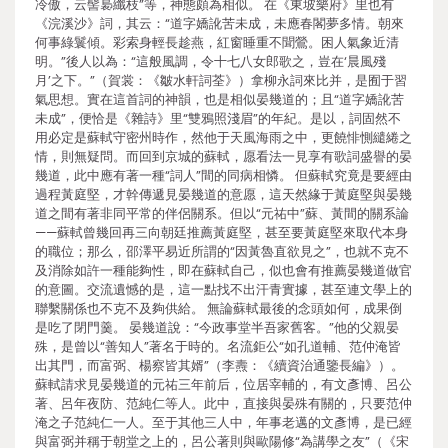
冷傲，云髻裊纖枝”等，神態頗為相似。 在《東坡樂府》里也有
《浣溪沙》詞，其云：“道字嬌訛苦未成，未應春閣夢多情。朝來
何事綠鬟傾。彩索身輕長趁燕，紅窗睡重不聞鶯。困人氣象近清
明。”後人以為：“這般風調，令十七八女郎歌之，豈在‘晨風殘
月’之下。”（賀裳：《皺水軒詞荃》）拿柳永詞來比并，是囿于習
氣思想。實在這首詞的神韻，也是相似晏幾道的；且“道字嬌訛苦
未成”，便恰是《雜詩》里“雙鴉照淺眉”的年紀。是以，詞固然不
用必定是蘇軾守密州時作，然他于天風海雨之中，更饒悱惻繾綣之
情，則無疑問。而回到京城的蘇軾，愿看法一見享有歌詞盛譽的晏
幾道，此中應有著一種“詞人”間的同病相憐。 但蘇軾究竟是要經由
過程黃庭堅，才幹傳遞見晏幾道的意愿，這天然緣于黃庭堅與晏幾
道之間有著非同平常的伴侶關系。但以“元祐中”蘇、黃間的關系論
——蘇軾曾幾回再三向朝廷推薦黃庭堅，甚至要黃庭堅來取代本身
的職位；那么，邵澤平易近所謂的“因黃魯直欲見之”，也就不克不
及消除如許一種能夠性，即在蘇軾自己，似也會有推薦晏幾道做官
的意圖。交流遺憾的是，這一點找不出汗青實據，甚至連文學上的
聯繫關係也不克不及夠供給。 無論蘇軾最後的念頭如何，成果倒
是吃了閉門羹。 晏幾道說：“今政事堂半吾家舊客。”他的父親晏
殊，是曾以“善知人”著名于時的。名流鉅公“如孔道輔、范仲淹皆
出其門，而富弼、楊察皆其婿”（李燾：《續資治通鑒長編》）。
蘇軾請求見晏幾道的元祐三年前后，位居宰輔的，有文彥博、呂公
著、呂年夜防、范純仁等人。此中，直接與晏殊有關的，只要范仲
淹之子范純仁一人。至于其他三人中，年事老邁的文彥博，是已經
與富弼并稱于朝堂之上的，呂公著則與歐陽修“為講學之友”（《宋