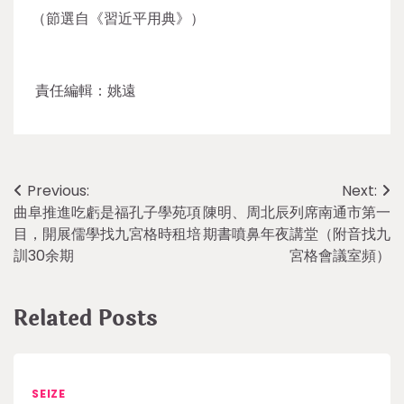
（節選自《習近平用典》）
責任編輯：姚遠
Post
Previous:
Next:
曲阜推進吃虧是福孔子學苑項
陳明、周北辰列席南通市第一
navigation
目，開展儒學找九宮格時租培
期書噴鼻年夜講堂（附音找九
訓30余期
宮格會議室頻）
Related Posts
SEIZE