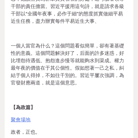
干部的責任擔當。習近平援用這句詩，就是請求各級
干部以“全國年夜事，必作于細”的態度抓實做細平易
近生任務，盡力辦實每件平易近生大事、
一個人當官為什么？這個問題看似簡單，卻有著基礎
性的意義。這個問題解決好了，后面的許多迷惑，好
比埋怨待遇低、抱怨進步慢等就能夠水到渠成。權力
最年夜的價值在于其公個性。假如想著一己之私，糾
結于個人得掉，不如往干別的。習近平屢次強調，為
官發財應兩道，就是這個意思。
【為政篇】
聚會場地
政者，正也。