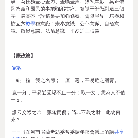
事，為任務盡心盡力、盡職盡責、無私奉獻，真正做
到為黨和國民的事業鞠躬盡瘁。領導干部做到這三個
字，最基礎上說還是要加強修養、晉陞境界，培養和
樹立六
教學
種意識：崇奉意識、公仆意識、自省意
識、敬畏意識、法治意識、平易近主張識。
【廉政篇】
家教
一絲一粒，我之名節；一厘一毫，平易近之脂膏。
寬一分，平易近受賜不止一分；取一文，我為人不值
一文。
誰云交際之常，廉恥實傷；倘非不義之財，此物何
來？
——《在河南省蘭考縣委常委擴年夜會議上的講
共享