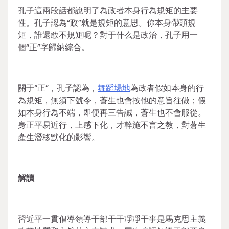
孔子這兩段話都說明了為政者本身行為規矩的主要
性。孔子認為“政”就是規矩的意思。你本身帶頭規
矩，誰還敢不規矩呢？對于什么是政治，孔子用一
個“正”字歸納綜合。
關于“正”，孔子認為，
舞蹈場地
為政者假如本身的行
為規矩，無須下號令，蒼生也會按他的意旨往做；假
如本身行為不端，即便再三告誡，蒼生也不會服從。
身正平易近行，上感下化，才幹施不言之教，對蒼生
產生潛移默化的影響。
解讀
習近平一貫倡導領導干部干干凈凈干事是馬克思主義