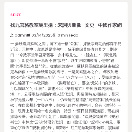
SEIZE
找九宮格教室馬里揚：宋詞與畫像–文史–中國作家網
admin
03/14/2025
0 min read
一 晏幾道與蘇軾之間，留下過一樁“公案”。據徽宗時期的邵澤平易
近說：元祐中，叔原以是非句行，蘇子瞻因黃魯直欲見之，則謝
曰：“今政事堂半吾家舊客，亦未暇見也。”（陸友仁：《硯北雜
志》）即使邵澤平易近不曾“親見”，以生涯時期來看，他曾“親
聞”此事是沒有疑問的。從他的論述中，蘇軾見晏幾道的緣由被設
定為兩個：一是晏幾道歌詞風行，一是黃庭堅為之介。 年夜約應
在宋哲宗“元祐”的頭三年間（一〇八六至一〇八八），晏幾道為范
純仁編纂了一本歌詞集——《樂府補亡》。那么“元祐中”的京城，
可以聞聽的“小山詞”，當也不出《樂府補亡》中所收錄的與蓮、
鴻、?、云等歌妓有關的“婦人語”歌詞。與這個時光相接的，是宋
神宗元豐八年（一〇八五），仍未能完整遣散“烏臺詩案”陰云的蘇
軾，在自常州赴文登途中，顛末已經作守的密州，寫有《雜詩》一
首，現實上是寫給一名女樂的，詩云：“舊日雙鴉照淺眉，現在婀
娜綠云垂。蓬萊老守明朝往，腸斷簾間悲。”這與晏幾道在《樂府
補亡》中悼念“云鴻”諸君的歌詞，如《臨江仙》“記得小?初見，兩
重心字羅衣”“靚妝眉沁綠，羞艷粉生紅”“酡顏凝露學嬌啼。霞觴薰