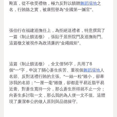
剛直，從不收受禮物，極力反對以饋贈
舞蹈場地
之
名，行賄賂之實，被康熙譽為“全國第一贓官”。
張伯行在福建巡撫任上，為拒絕送禮者，特意撰寫了
一篇《制止饋送檄》，張貼于居所院門及巡撫衙門。
這篇檄文被視作為政清廉的“金繩鐵矩”。
這篇《制止饋送檄》，全文僅56字，共用了8
個“一”字，申說了關心蒼生疾苦、重視個
舞蹈場地
人
名節、反對送禮行賄的主張。“一絲一粒”雖小，卻牽
涉我的名節；“一厘一毫”雖微，卻都是平易近脂平易
近膏。對蒼生寬待一分，那么蒼生所得就不止一分；
向蒼生多討取一文，那么我的為人便一文不值。這體
現了廉潔奉公的做人原則與品德操守。