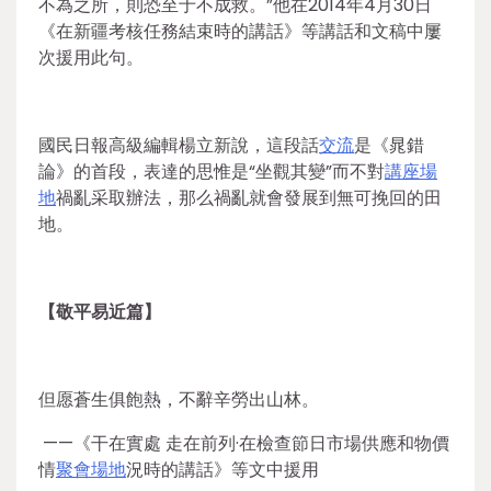
不為之所，則恐至于不成救。”他在2014年4月30日
《在新疆考核任務結束時的講話》等講話和文稿中屢
次援用此句。
國民日報高級編輯楊立新說，這段話
交流
是《晁錯
論》的首段，表達的思惟是“坐觀其變”而不對
講座場
地
禍亂采取辦法，那么禍亂就會發展到無可挽回的田
地。
【敬平易近篇】
但愿蒼生俱飽熱，不辭辛勞出山林。
——《干在實處 走在前列·在檢查節日市場供應和物價
情
聚會場地
況時的講話》等文中援用