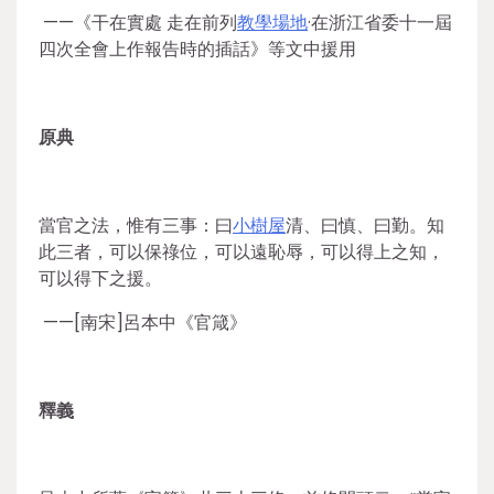
——《干在實處 走在前列
教學場地
·在浙江省委十一屆
四次全會上作報告時的插話》等文中援用
原典
當官之法，惟有三事：曰
小樹屋
清、曰慎、曰勤。知
此三者，可以保祿位，可以遠恥辱，可以得上之知，
可以得下之援。
——[南宋]呂本中《官箴》
釋義