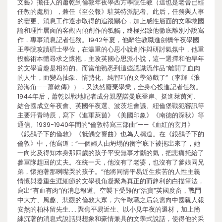
文藝》擔任人的蕭乾到倫敦年夜學西方學院任教（這也是老舍已經
任教的處所），兼任《至公報》駐英特派記者。此后，任務與人事
的變更、消息工作逐步取得的追蹤關心，加上感性層面的文學救國
論和理性層面的客觀內傾創作的牴觸，終極招致他徹底離別小說寫
作，專事消息記者任務。1942年夏，他辭往教職進劍橋年夜學國
王學院攻讀碩士學位，在濃重的心思小說創作與研討氣氛中，他重
投藝術本體尋求之懷抱，主攻英國心思派小說，這一選擇和他早年
的文學旨趣是相符的。而當他熟悉到這些認識流作品“離開了血肉
的人生，而變為抽象、情勢化、純智巧的文學游戲了”（李輝《浪
跡海角——蕭乾傳》），又決然廢棄學業，全身心投進記者任務。
1944年后，蕭乾以戰地記者成分親歷諾曼底登岸、挺進萊茵河、
結合國成立年夜會、英國年夜選、波茨坦會議、紐倫堡戰犯審訊等
主要汗青時辰，寫下《進軍萊茵》《美國印象》《南德的深秋》等
通信。1939-1940年間的“倫敦特寫三部曲”——《血紅的玄月》
《銀鷂子下的倫敦》《牴觸交響曲》也為人稱道。在《銀鷂子下的
倫敦》中，他寫道：“一個婦人由坍塌的衡宇底下被拖出來了，她
一向比及得知本身那四歲的孩子平安無事才斷的氣，把悲痛托給了
參軍隊趕回的丈夫。在統一天，他沒有了老婆，也沒有了爹娘同兄
弟，懷抱著那咧嘴哭的孩子。”他將同情平易近生疾苦的人性主義
情懷與器重生涯細節的文學視角凝聚為真正的而鋒利的白描筆法，
寫出“有血有肉”的消息報道。空襲下受難的“活寶”英國度畜，戰鬥
中大方、風趣、悲觀的倫敦大眾，六年歐戰之后急需向中國親人報
安然的柏林留先生……聚焦平易近生、以小見年夜的選材，加上簡
練沉著的消息式說話與想象和豪情兼具的文學式說話，使得他的采