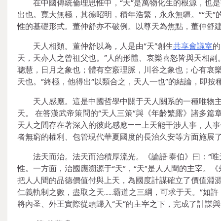
在中國傳統倫理思惟中，“天”是萬物化生的根源，也
出也。寬大無極，其德昭明，積年浩繁，永永無疆。”“天
惟的基礎形式。董仲舒亦不破例。以尊天為焦點，董仲舒建構
天人相類。董仲舒以為，人是由“天”創生
共享會議室
的
天，天亦人之曾祖父也。”人的形體、哀樂喜怒皆與天相副
聰慧，日月之象也；體有空竅理脈，川谷之象也；心有哀
天也。”終極，他得出“以類合之，天人一也”的結論，即按
天人感應。這是中國哲學中關于天人關系的一種唯物
天。 在答漢武帝策問的“天人三策”與《年齡繁露》諸多
天人之間存在著深入的彼此感應——上天能干涉人事，人
者無窮的權利、包管現代華夏國度的長治久安等方面施展
法天而治。法天而治積厚流光。《論語·泰伯》曰：“唯
惟。一方面，治國應溯源于“天”，“天”是人人間的主宰。
把人人間的品德價值付與上天，為國度計謀確立了價值淵源
仁義軌制之數，盡取之天……霸道之三綱，可求于天。”如許
將內圣、外王實際從頭歸入“天”的主宰之下，完成了計謀