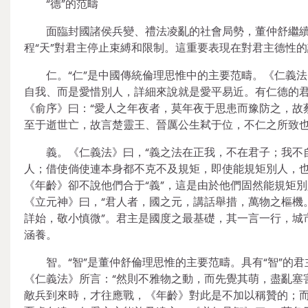
“德”的范疇
面臨封國諸侯兵變、禮法凌亂的社會局勢，董仲舒繼續
程“天”對君主停止束縛和限制。這重要表現在對君主德性
仁。“仁”是中國傳統倫理思惟中的主要范疇。《仁義
自我、而是愛惜別人，詳細來說就是愛平易近。有仁德的
《俞序》曰：“愛人之年夜者，莫年夜于思患而豫防之，故
至于逝世亡，故言楚靈王、晉厲公生弒于位，不仁之所致也
義。《仁義法》曰，“義之法在正我，不在君子；我不
人；借使倘使連本身都不克不及規矩，即使能規矩別人，也
《年齡》卻不說他們合于“義”，這是由於他們固然能規矩
《立元神》曰，“君人者，國之元，講話舉措，萬物之樞機
詳始，敬小慎微”。君主是國度之最基礎，其一言一行，城
涵養。
智。“智”是董仲舒倫理思惟的主要范疇。具有“智”
《仁義法》所言：“然則不雅物之動，而先覺其萌，盡亂塞
敵兵到來時，才往應戰，《年齡》對此是不加以稱贊的；