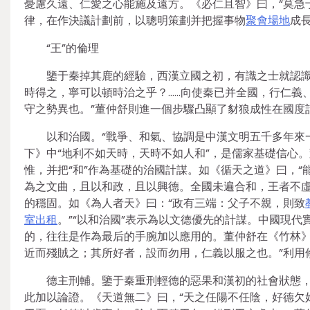
憂慮久遠、仁愛之心能施及遠方。《必仁且智》曰，“莫急
律，在作決議計劃前，以聰明策劃并把握事物
聚會場地
成
“王”的倫理
鑒于秦掉其鹿的經驗，西漢立國之初，有識之士就認識
時得之，寧可以頓時治之乎？……向使秦已并全國，行仁義
守之勢異也。”董仲舒則進一個步驟凸顯了豺狼成性在國度
以和治國。“戰爭、和氣、協調是中漢文明五千多年來一
下》中“地利不如天時，天時不如人和”，是儒家基礎信心。
惟，并把“和”作為基礎的治國計謀。如《循天之道》曰，“
為之文曲，且以和政，且以興德。全國未遍合和，王者不虛
的穩固。如《為人者天》曰：“政有三端：父子不親，則致
室出租
。”“以和治國”表示為以文德優先的計謀。中國現代
的，往往是作為最后的手腕加以應用的。董仲舒在《竹林》
近而殘賊之；其所好者，設而勿用，仁義以服之也。”利用
德主刑輔。鑒于秦重刑輕德的惡果和漢初的社會狀態
此加以論證。《天道無二》曰，“天之任陽不任陰，好德欠