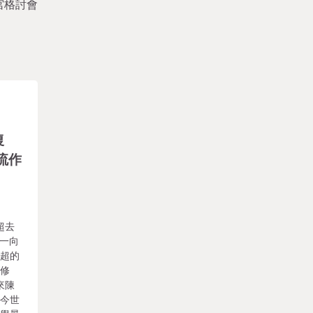
宮格討會
復
流作
超去
也一向
陳超的
雨修
來陳
對今世