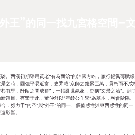
“外王”的同一找九宮格空間–
驗。西漢初期采用黃老“有為而治”的治國方略，履行輕徭薄賦緩
景之時，國強平易近富，史乘載“京師之錢累巨萬，貫朽而不成
巷有馬，阡陌之間成群”，一幅亂世氣象，史稱“文景之治”。到
新題目。有鑒于此，董仲舒以“年齡公羊學”為基本，融會陰陽、
合，努力于“內圣”與“外王”的同一、價值感性與東西感性的同一
深遠影響。