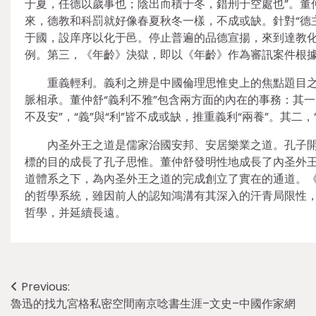
于夏，任德以歲事也；陰出而積于冬，錯刑于空處也”。董
來，德教和科罰就好像春夏秋冬一樣，不成或缺。針對“德
于國，設庠序以化于邑。停止普遍的品德宣揚，來到達教
例。第三，《年齡》決獄，即以《年齡》作為審訊案件根據
重義輕利。義利之辨是中國倫理思惟史上的焦點題目之
脈相承。董仲舒“義利不雅”包含兩方面的內在的事務：其
不及安”，“義”與“利”皆不成或缺，推重義利“兩養”。其二
內圣外王之道是儒家治國安邦、安居樂業之道。孔子
標的目的成長了孔子思惟。董仲舒發明性地成長了內圣外
道體系之下，為內圣外王之道的完成創立了實在的通道。
的哲學系統，雖因前人的認知鴻溝有其深入的汗青局限性
哲學，并延續長遠。
Post
Previous:
魯迅的找九宮格私密空間南京唸書生涯–文史–中國作家網
navigation