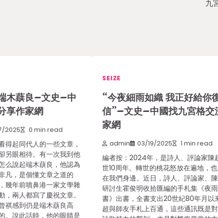
九
SEIZE
端木蕻良–文史–中
“今夜細雨如織 我正好給你
分享作家網
信”–文史–中國找九宮格交
家網
7/2025
0 min read
看得起同代人的一些文章，
admin
03/19/2025
1 min read
卻另眼相待。有一次我到他
編者按：2024年，是詩人、評論家陳
怎么說起端木蕻良，他認為
世10周年。轉世的桃花怒放在遍地，
非凡，是個懂文章之道的
在我們身邊。近日，詩人、評論家、
，幾年前噴鼻港一家文學雜
研討生霍俊明收拾匯編的手札集《夜
動，兩人都寫了慶祝文章。
書》出書，全書支出20世紀80年月以
曾祺感到仍是端木蕻良高
超與師友手札上百通，這些通訊既是
的。說此話時，他的眼睛是