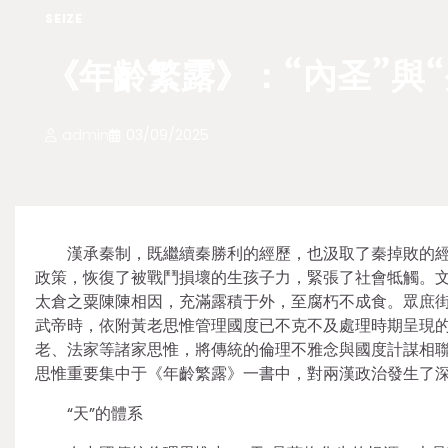
SEIZE
《年齡繁露》：“內圣”與
admin
03/09/2025
漢承秦制，既繼續秦勝利的經歷，也汲取了秦掉敗的經
政策，恢復了被戰鬥損壞的生孩子力，緊張了社會牴觸。文
太倉之粟陳陳相因，充滿露積于外，至腐朽不成食。眾庶街
武帝時，依附黃老思惟管理國度已不克不及處理時期呈現的
老、法家等諸家思惟，將傳統的倫理不雅念與國度計謀相聯
思惟重要集中于《年齡繁露》一書中，對兩漢政治發生了
“天”的體系