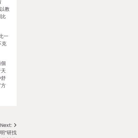
看
以教
用比
此一
不克
兩個
于天
仲舒
官方
Next:
明”研找