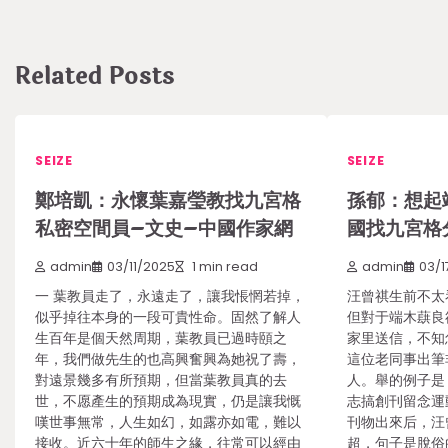
Related Posts
SEIZE
SEIZE
鄭培凱：永懷葉嘉瑩教找九宮格
孫郁：想起
私密空間員–文史–中國作家網
國找九宮格
admin
03/11/2025
1 min read
admin
03/1
一 葉教員走了，永遠走了，讓我悵惘若掉，
汪曾祺生前不太
似乎掉往本身的一段可貴性命。固然了解人
但對于端木蕻良
生百年是個天然周期，葉教員已過時頤之
家里送信，不知
年，我們做先生的也高興奮興為她祝了壽，
這位老同事出筆
對遠景幾多有所預期，但當葉教員真的去
人。舉的例子是
世，不愿產生的預期成為現實，仍是讓我慨
志搞創刊留念運
嘆世事無常，人生如幻，如露亦如電，難以
刊物出來后，汪
接收。近六十年的師生之緣，往常可以經由
超，句子是脫俗