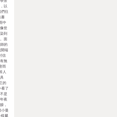
文學景
布，以
侶們往
出書
微雨中
多像世
感染到
門。面
教師的
歲開端
封信
沒有無
密而
等人
是具
正的
小看了
句不是
事年夜
害臊，
陸小曼
一樣屬