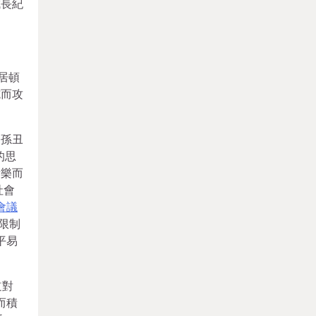
成長紀
居頓
施而攻
公孫丑
的思
新樂而
社會
會議
限制
平易
道對
而積