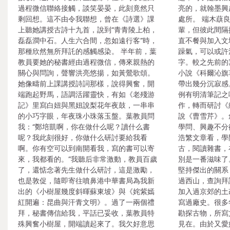
過程微信聯絡接觸，談笑晏晏，此刻竟然只
亮的，就翰墨興
剩回想。這不由令我聯想，曾在《詩選》課
處所。 端木蕻
上聽她講授古詩十九首，說到“青青陵上柏，
輩，但彼此間隔
磊磊澗中石。人生六合間，忽如遠行客”時，
直不餐與加入文
那種欣然無所拜託的感觸感染。 半年前，葉
躁氣，可以或許
教員要她的秘書經由過程微信，傳來親熱的
字。較之先前的
關心與問詢，聲響洪亮悠揚，如黃鶯歌頌。
小說《科爾沁旗
她像疇前上課講授詩詞那樣，說得興奮，開
帶出幾分沉寂感
端跑起野馬，語調活躍靈快，有如《老殘游
例有明清筆記之
記》里寫白妞與黑妞說梨花年夜鼓，一串串
作，轉而研討《
的小巧字眼，年夜珠小珠落玉盤。葉教員問
說《曹雪芹》。
我：“鄭培凱啊，你在做什么呢？讀什么書
學問、興趣不分
呢？我此刻很好，你做什么研討要給我看
浩繁文章看，學
啊。你有空可以到南開看我，寫的書可以寄
古，閱讀雜書，
來，我都看的。”我聽后非常激動，教員百歲
別是一番滋味了
了，還惦念著先生做什么研討，這是激勵，
堅持傑出的關系
也是敦促，隨即寄往噴鼻港中華書局為我新
過西山，查詢拜
出的《小樹屋幾度斜暉蘇東坡》與《姹紫嫣
加入過京郊的土
紅開遍：昆曲與汗青文明》。過了一兩個禮
寫過廠史。很多
拜，秘書傳信給我，平話已妥收，葉教員特
勘探古物，所寫
殊興奮小樹屋，開端讀起來了。我欠好意思
見在。由於又愛