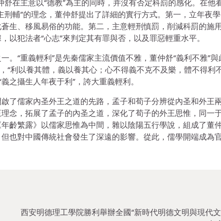
仲舒在主意以“德教”為主的同時，并沒有否定科罰的感化。在他
主刑輔”的理念，董仲舒提出了詳細的實行方式。第一，立年夜學
化蒼生、移風易俗的功能。第二，主意輕刑慎罰，削減科罰的施
，以犯法者“心志”來判定其有罪與否，以及罪惡輕重水平。
一。“重義輕利”是先秦儒家主流價值不雅，董仲舒“義利不雅”與
一，“利以養其體，義以養其心；心不得義不克不及樂，體不得利
，“義之攝生人年夜于利”，誇大重義輕利。
開啟了儒家內圣外王之道的先路，孟子和荀子分辨從內圣和外王
王理念，拓展了孟子的內圣之道，深化了荀子的外王思惟，同一
《年齡繁露》以儒家思惟為中間，雜以陰陽五行學說，組成了董
，但也對中國傳統社會發生了深遠的影響。從此，儒學開端成為
西安明德理工學院勝利舉辦全國“新時代明德文明與現代文