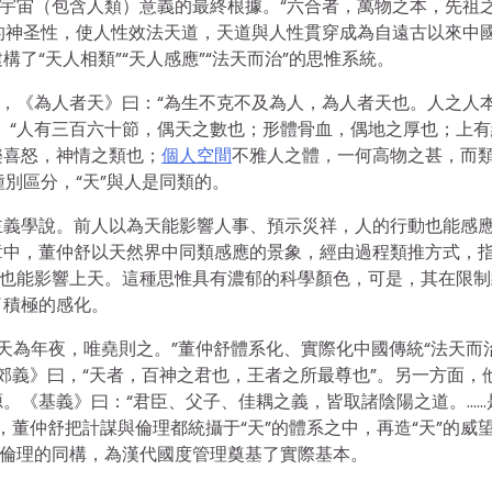
是宇宙（包含人類）意義的最終根據。“六合者，萬物之本，先祖
”的神圣性，使人性效法天道，天道與人性貫穿成為自遠古以來中
了“天人相類”“天人感應”“法天而治”的思惟系統。
，《為人者天》曰：“為生不克不及為人，為人者天也。人之人
。“人有三百六十節，偶天之數也；形體骨血，偶地之厚也；上有
樂喜怒，神情之類也；
個人空間
不雅人之體，一何高物之甚，而
種別區分，“天”與人是同類的。
主義學說。前人以為天能影響人事、預示災祥，人的行動也能感
篇章中，董仲舒以天然界中同類感應的景象，經由過程類推方式，
事也能影響上天。這種思惟具有濃郁的科學顏色，可是，其在限制
了積極的感化。
天為年夜，唯堯則之。”董仲舒體系化、實際化中國傳統“法天而治
《郊義》曰，“天者，百神之君也，王者之所最尊也”。另一方面，
。《基義》曰：“君臣、父子、佳耦之義，皆取諸陰陽之道。……
，董仲舒把計謀與倫理都統攝于“天”的體系之中，再造“天”的威
與倫理的同構，為漢代國度管理奠基了實際基本。