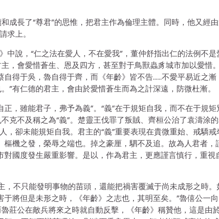
和成長了“尊君”的思惟，把君主作為倫理主體。同時，他又經由
的請求上。
法》中說，“仁之法在愛人，不在愛我”，董仲舒指出仁的法例不是
君主，會愛惜蒼生、恩及四方，甚至對于鳥獸蟲豸城市加以愛惜
蔡自得于吳，魯自得于齊，而《年齡》皆不告……不愛平易近之漸
。”有仁德的君主，會由於愛惜蒼生而為之計深遠，防微杜漸。
自正，雖能君子，弗予為義”。“義”在于規矩自我，而不在于規矩
不克不及稱之為“義”。楚靈王伐罪了叛賊、齊桓公治了袁濤涂的
別人，卻未能規矩自我。君主的“義”重要表現在貴微重始、戒驕戒
。樞機之發，榮辱之端也。掉之豪厘，駟不及追。故為人君者，
市對國度發生嚴重影響。是以，作為君主，更應謹言慎行，重視
的君主，不只能發明事物的苗頭，還能把禍害覆滅于尚未成形之時。
害于將但是未形之時，《年齡》之志也，其明至矣。”魯僖公一向
而魯莊公在敵兵將來之時就自動反擊，《年齡》稱贊他，這是由