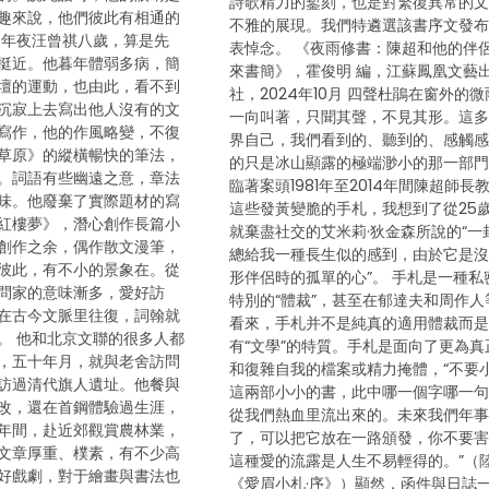
詩歌精力的鏨刻，也是對繁復異常的
趣來說，他們彼此有相通的
不雅的展現。我們特遴選該書序文發
良年夜汪曾祺八歲，算是先
表悼念。 《夜雨修書：陳超和他的伴
挺近。他暮年體弱多病，簡
來書簡》，霍俊明 編，江蘇鳳凰文藝
壇的運動，也由此，看不到
社，2024年10月 四聲杜鵑在窗外的
沉寂上去寫出他人沒有的文
一向叫著，只聞其聲，不見其形。這
寫作，他的作風略變，不復
界自己，我們看到的、聽到的、感觸
草原》的縱橫暢快的筆法，
的只是冰山顯露的極端渺小的那一部
。詞語有些幽遠之意，章法
臨著案頭1981年至2014年間陳超師長
味。他廢棄了實際題材的寫
這些發黃變脆的手札，我想到了從25
紅樓夢》，潛心創作長篇小
就棄盡社交的艾米莉·狄金森所說的“一
創作之余，偶作散文漫筆，
總給我一種長生似的感到，由於它是
彼此，有不小的景象在。從
形伴侶時的孤單的心”。 手札是一種私
問家的意味漸多，愛好訪
特別的“體裁”，甚至在郁達夫和周作人
在古今文脈里往復，詞翰就
看來，手札并不是純真的適用體裁而
。 他和北京文聯的很多人都
有“文學”的特質。手札是面向了更為真
，五十年月，就與老舍訪問
和復雜自我的檔案或精力掩體，“不要
訪過清代旗人遺址。他餐與
這兩部小小的書，此中哪一個字哪一
改，還在首鋼體驗過生涯，
從我們熱血里流出來的。未來我們年
年間，赴近郊觀賞農林業，
了，可以把它放在一路頒發，你不要
文章厚重、樸素，有不少高
這種愛的流露是人生不易輕得的。”（
好戲劇，對于繪畫與書法也
《愛眉小札·序》）顯然，函件與日誌