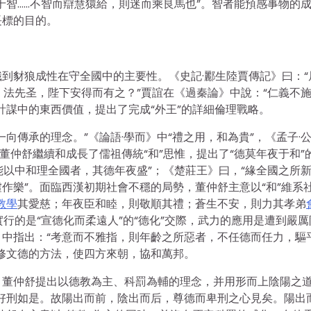
于智……不智而辯慧獧給，則迷而乘良馬也”。智者能預感事物的
長標的目的。
到豺狼成性在守全國中的主要性。《史記·酈生陸賈傳記》曰：“
、法先圣，陛下安得而有之？”賈誼在《過秦論》中說：“仁義不
計謀中的東西價值，提出了完成“外王”的詳細倫理戰略。
向傳承的理念。”《論語·學而》中“禮之用，和為貴”，《孟子·
董仲舒繼續和成長了儒祖傳統“和”思惟，提出了“德莫年夜于和”
能以中和理全國者，其德年夜盛”；《楚莊王》曰，“緣全國之所
作樂”。面臨西漢初期社會不穩的局勢，董仲舒主意以“和”維系
教學
其愛慈；年夜臣和睦，則敬順其禮；蒼生不安，則力其孝弟
實行的是“宣德化而柔遠人”的“德化”交際，武力的應用是遭到嚴厲
中指出：“考意而不雅指，則年齡之所惡者，不任德而任力，驅
修文德的方法，使四方來朝，協和萬邦。
，董仲舒提出以德教為主、科罰為輔的理念，并用形而上陰陽之
好刑如是。故陽出而前，陰出而后，尊德而卑刑之心見矣。陽出