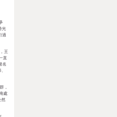
爭
時光
衍過
，王
一直
諸名
師、
群，
南處
公然
本。