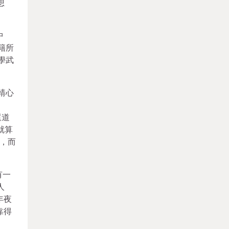
想
中
籍所
學武
靖心
還道
就算
，而
有一
人
年夜
靠得