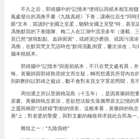
不久之后，郭靖腦中的“記憶本”便得以與紙本相互校
風處發出的馮衡手書《九陰真經》下卷，讓兩位后生“同時
眼”文本，當讀到“全國之至柔，馳騁全國之至堅”時，甚至
馮衡默寫的下卷隨陳、梅二人在江湖中流浪多年（連載、
頁已然“淚痕點點、血跡斑斑”，或經泥沙磨損、或因污漬
馮衡，在默寫梵文咒語時也“默得混亂倒置，屢次涂改，勾
腦本校紙本。
郭靖腦中“記憶本”與面前紙本，不只在梵文處有異，
悔。黃藥師因郭靖熟背經文而生疑，轉而想通其所背內在
則斟酌到以郭靖之癡頑，斷不會對末頁文字置若罔聞，竟
周伯通之所以受困桃花島（十五年），是因黃藥師想
原書。黃藥師執念甚深，意欲想法殺失落攜帶原文記憶的周
之靈與兩部“活經籍”對勘的情形。這般來看，黃藥師的執念
善”上；對老婆的摯愛，與對文獻的極致尋求就此合而為一
雜俎之一：“九陰假經”