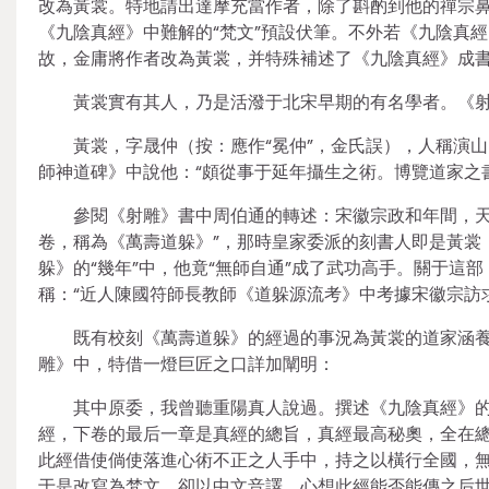
改為黃裳。特地請出達摩充當作者，除了斟酌到他的禪宗
《九陰真經》中難解的“梵文”預設伏筆。不外若《九陰真
故，金庸將作者改為黃裳，并特殊補述了《九陰真經》成
黃裳實有其人，乃是活潑于北宋早期的有名學者。《射
黃裳，字晟仲（按：應作“冕仲”，金氏誤），人稱演
師神道碑》中說他：“頗從事于延年攝生之術。博覽道家之
參閱《射雕》書中周伯通的轉述：宋徽宗政和年間，天
卷，稱為《萬壽道躲》”，那時皇家委派的刻書人即是黃裳
躲》的“幾年”中，他竟“無師自通”成了武功高手。關于
稱：“近人陳國符師長教師《道躲源流考》中考據宋徽宗訪
既有校刻《萬壽道躲》的經過的事況為黃裳的道家涵養
雕》中，特借一燈巨匠之口詳加闡明：
其中原委，我曾聽重陽真人說過。撰述《九陰真經》
經，下卷的最后一章是真經的總旨，真經最高秘奧，全在
此經借使倘使落進心術不正之人手中，持之以橫行全國，
于是改寫為梵文，卻以中文音譯，心想此經能否能傳之后