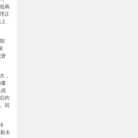
低兩
理正
籍上
閑
黃
威脅
夫，
知書
以或
后的
。回
時
“殺夫