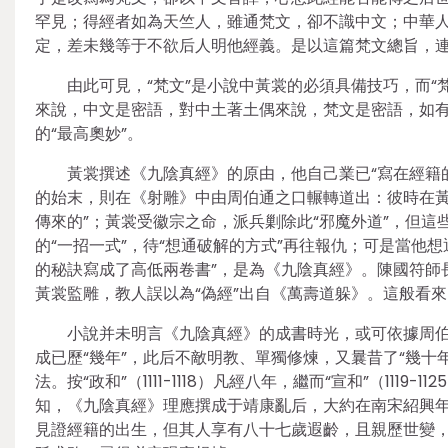
罕見；得經者如為天竺人，雖通梵文，卻不識中文；中華
定，差未幾等于不欲后人明他經義。是以這篇梵文總旨，
由此可見，“梵文”是小說中黃裳的必須具備技巧，而“
來說，中文是密語，對中土著土偶來說，梵文是密語，如
的“最高奧妙”。
黃裳撰述《九陰真經》的原由，他自己業已“寫在經籍
的始末，則在《射雕》中由周伯通之口輾轉道出：彼時在黃裳
傳來的”；黃裳受徽宗之命，派兵剿除此“邪魔外道”，但
的“一招一式”，待“想通破解的方式”再往報仇；可是當他
的秘訣寫成了高低兩卷書”，是為《九陰真經》。陳國符師
黃裳監雕，教人誤以為“偽經”出自《萬壽道躲》。這般看來
小說并未明言《九陰真經》的成書時光，或可依據周
成已歷“幾年”，此后不敵明教、單獨修煉，又曩昔了“幾十
法。按“政和”（1111-1118）凡經八年，繼而“宣和”（1119
知，《九陰真經》理應撰成于靖康亂后，大約在南宋紹興年間（1
見證經籍的出生，但其人享有八十七歲遐齡，且親歷世變