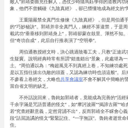
敵人”郭靖委曲充任解人，憑仗少時隨馬鈺學得的道教內功
象，他們不曾觸碰《九陰真經》，卻已懵懂地成為經文的“闡
王重陽嚴禁全真門生修煉《九陰真經》，但是周伯通手擁
的“巧妙秘訣”。郭靖并非全真門人，練經不算違禁，于是
載武功“垂垂移到郭靖身上”，郭靖卻蒙在鼓里、渾然不知
但“奇功自成”，此后自行推表演了“空明拳”。
周伯通教授經文時，決心跳過陰毒工夫，只教“正途武
生疑竇。說明經典時常有所謂“錯進錯出”景象，此處堪為
土。”周伯通以為：“梅超風見不到真經上卷，不知練功處死
是以五指往拔出仇敵的頭蓋，又認為練功時也須這般”。后
不參看上卷經文，大略也
共享會議室
不會不解其中簡略的譬
當自省文明的缺乏。
不外話說回來，魯鈍如郭靖者，竟能成為完善的“活經
千余字滿是咒語普通的怪文”，如“摩訶波羅”“揭諦古羅”“
若“究查經辭意義，定然背誦不出”，反而郭靖全不睬會心義
段“詰屈詭譎的怪文”緊緊記住、“一字無誤”。魯鈍者逝世
住。