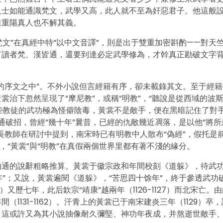
人士如能通識梵文，武學又高，此人就不至為奸惡君子。他這般
連重陽真人也不解其義。
梵文”在真經中特“以中文音譯”，則是出于雙重加密斟酌——對天
有讀者梵、漢皆通，還要到達必定武學修為，才幹真正勘破文字
的序文之中”。不外小說但言經籍有序，卻未載錄其文。至于經籍
治下忽然呈現了“摩尼教”，或稱“明教”，“聽說是從西域的波
這些教徒的武功極為怪僻陰毒，黃裳不是敵手，便在黑暗記住了對
想通破招，曾經“幾十年”曩昔，已經的仇敵幾近凋落，是以他“將所
長教師在研討中提到，南宋時已有明教中人散布“偽經”，假托是
，“黃裳”與“明教”在真假兩個世界里都有著不淺的緣分。
伯通的說辭粗略推算。黃裳于徽宗政和年間校刻《道躲》，待武
年”；又說，黃裳遍閱《道躲》，“苦思四十馀年”，終于參透武功
-1125）又歷七年，此后欽宗“靖康”越兩年（1126-1127）而北宋亡。
131-1162）。汗青上的黃裳已于南宋建炎三年（1129）卒
，這或許又為其小說抽像耐久彌堅、神功年夜成，并熬逝世敵手