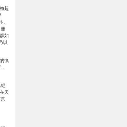
梅超
經
本。
，冊
群如
乃以
的懊
面，
真經
在天
對完