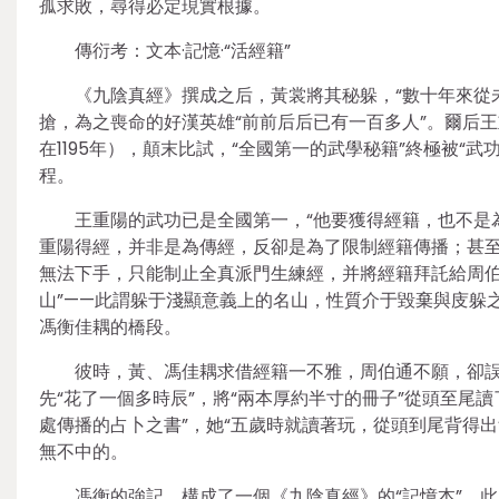
孤求敗，尋得必定現實根據。
傳衍考：文本·記憶·“活經籍”
《九陰真經》撰成之后，黃裳將其秘躲，“數十年來從
搶，為之喪命的好漢英雄“前前后后已有一百多人”。爾后王
在1195年），顛末比試，“全國第一的武學秘籍”終極被“
程。
王重陽的武功已是全國第一，“他要獲得經籍，也不是
重陽得經，并非是為傳經，反卻是為了限制經籍傳播；甚至
無法下手，只能制止全真派門生練經，并將經籍拜託給周伯
山”——此謂躲于淺顯意義上的名山，性質介于毀棄與庋躲
馮衡佳耦的橋段。
彼時，黃、馮佳耦求借經籍一不雅，周伯通不願，卻誤
先“花了一個多時辰”，將“兩本厚約半寸的冊子”從頭至尾
處傳播的占卜之書”，她“五歲時就讀著玩，從頭到尾背得
無不中的。
馮衡的強記，構成了一個《九陰真經》的“記憶本”。此