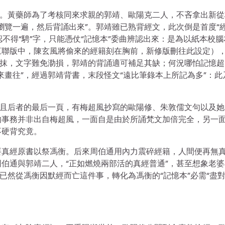
讎。黃藥師為了考核同來求親的郭靖、歐陽克二人，不吝拿出新從
瀏覽一遍，然后背誦出來”。郭靖雖已熟背經文，此次倒是首度“
認不得“騁”字，只能憑仗“記憶本”委曲辨認出來：是為以紙本校腦
三聯版中，陳玄風將偷來的經籍刻在胸前，新修版刪往此設定）
涂抹，文字難免泐損，郭靖的背誦適可補足其缺；何況哪怕記憶超
來畫往”，經過郭靖背書，末段怪文“遠比筆錄本上所記為多”：此
并且后者的最后一頁，有梅超風抄寫的歐陽修、朱敦儒文句以及她
的事務并非出自梅超風，一面自是由於所誦梵文加倍完全，另一
不硬背究竟。
要真經原書以祭馮衡。后來周伯通用內力震碎經籍，人間便再無
伯通與郭靖二人，“正如燃燒兩部活的真經普通”，甚至想象老婆
已然從馮衡因默經而亡這件事，轉化為馮衡的“記憶本”必需“盡
。