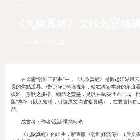
SEIZE
《九陰真經》文找九宮格講
admin
03/23/2025
在金庸“射雕三部曲”中，《九陰真經》是掀起江湖風
長的焦點道具。借使倘使轉換視角，站在經籍本身的角度
復雜、形狀之多樣、細節之豐盛，足以在武俠世界自成一門
版”為準（以免繁瑣，引據原文均省略頁碼），在要害情節
節。
成書考：作者·說話·撰寫時光
《九陰真經》的出生，新舊版《射雕好漢傳》（后文