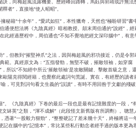
秘訣，向梅超風流露機要。歷經峰回路轉，馬鈺與郭靖或許無法
釋者”，直接地“使人昭昭”。
秘籍“十余年”，“愛武如狂”，本性獵奇，天然也“極盼研習”書
周伯通便想法將《九陰真經》暗相教授。顛末周伯通的“說經”，經
。在此經過歷程中，周伯通也“不知不覺地把經文深印腦中”，有意
功”，但教到“摧堅神爪”之法，因與梅超風的邪功接近，仍是令郭
一典範。真經原文為：“五指發勁，無堅不破，摧敵領袖，如穿腐
”，所以“不知經中所云‘摧敵領袖’是攻敵關鍵、擊敵首級之意，
來歐陽克得閱經籍，也覺察此處詞句荒誕。實在，有經歷的讀者
喻，可見對詞句看文生義的“誤讀”，有時不用回咎于文獻的殘破
籍”。《九陰真經》下卷的最后一段也是最有記憶難度的一段，“
哈虎文缽英”之類，“渾不成解”（此段怪文新舊版有所調劑）。聰慧
，憑著“一股毅力狠勁”，“整整硬記了差未幾十天”，終極將這一
命硬記在腦中的“記憶本”，常比某些私行動念者經手過的版本更為