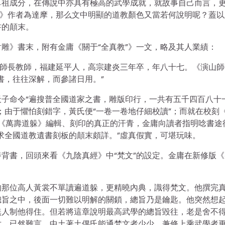
鼻祖成分，在傳說中亦具有極高的武學成就，就故事自己而言，
經》作者為達摩，那么文中明顯的道教顏色又當若何說明呢？蓋以
書的顛末。
雕》書末，附有金庸《關于“全真教”》一文，略及其人業績：
山師長教師，福建延平人，高宗建炎三年卒，年八十七。《演山師
書，往往深解，而參諸日用。”
子命令“遍搜普全國道家之書，雕版印行，一共有五千四百八十
；由于懼怕刻錯字，黃氏便“一卷一卷地仔細校讀”；而就在校刻
這部《萬壽道躲》編輯、刻印的真正的汗青，金庸向讀者指明唸書途
求全國道教遺書刻板的顛末頗詳。”虛真假實，可堪玩味。
背書，回頭來看《九陰真經》中“梵文”的設定。金庸在新修版《
的那位高人黃裳不單讀遍道躲，更精曉內典，識得梵文。他撰完
總旨之中，後面一切難以明解的關鎖，總旨乃是鑰匙。他突然想
無人制他得住。但若將這章說明最高武學的總旨毀往，老是舍不
世，已然難言，中土著土偶氏能通梵文者少少，兼修上乘武學者