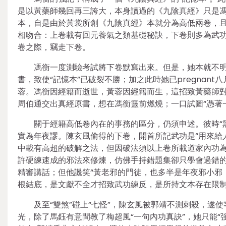
是以黃藥師幾回再三誇大，本身讀過的《九陰真經》只是馮
本，自是由於黃裳所創《九陰真經》本就分為高低兩卷，且
相吻合：上卷載有回元養氣之類基礎秘訣，下卷則多為武
卷之際，竊走下卷。
馮衡一度測驗考試將下卷默寫出來。但是，她本就不明
書，致使“記憶本”已破裂不勝；加之此時她已pregna
蓉。馮衡因經籍而逝世，黃蓉因經籍而生，這招致黃藥師
周伯通交出真經原書，想在馮衡靈前燃燒；一口試圖“憑著
關于經籍高低卷內在的事務的區分，仍須申述。彼時“
實為年夜謬。陳玄風偷得的下卷，開首所記武功是“用來給人破
中載有高超的破解之法，但因破法須以上卷所載道家內功
許硬練速成的邪法來修煉，仿佛手持錯題集卻只學會過錯的
精審講話；但他譏笑“黃老邪的門徒，也多半是年夜邪小邪
根結底，是文獻不全才招致武功練反，是所持文本存在限
及至“雙煞”碰上“七怪”，陳玄風被郭靖不測刺殺，
光，除了馬鈺有意間教了梅超風“一句內功真訣”，她只能“