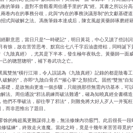
衡的筆錄，盡對不曾觀看周伯通手里的“真”經。其書之所以分高
兩卷內在的事務分歧，此與“內在的事務決議形制”的文獻基礎道
功招式與破解之法。馮衡筆錄本達成后，陳玄風趁黃藥師琢磨經
經辭意思，當日只是“一時硬記”，明日黃花，中心又讀了些詩詞
nt八月有馀，故在苦苦思考、默寫出七八千字后油盡燈枯，同時誕下
對《九陰真經》，尤其是下半本，發生極年夜執念。黃藥師一面
一己的聰慧聰明”，補下卷武功之亡。
黑風雙煞”橫行江湖，令人誤認為《九陰真經》記錄的都是陰毒工
解的”，亦即“九陰白骨爪”“摧心掌”之類招式。固然“雙煞”自
為基礎，是故無由更進一個步驟，只能挑那些無需內功基本，可
解法。周伯通說“邪法易練而破法難通”，確為知曉真經全書構造
，他們不學破法，卻往學了邪法”，則難免將大好人歹人一并冤枉
制，而非思惟出了題目。
遂使零馀的梅超風更難謀得上卷，無法修煉內功竅門。此后很長一段
強修猛練”，終致走火進魔。當此之時，竟是十幾年來苦苦尋覓的