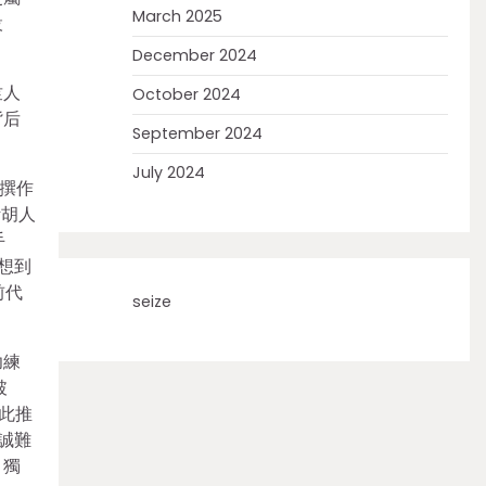
March 2025
設
December 2024
竺人
October 2024
背后
September 2024
July 2024
撰作
斯胡人
手
想到
前代
seize
功練
破
由此推
，誠難
、獨