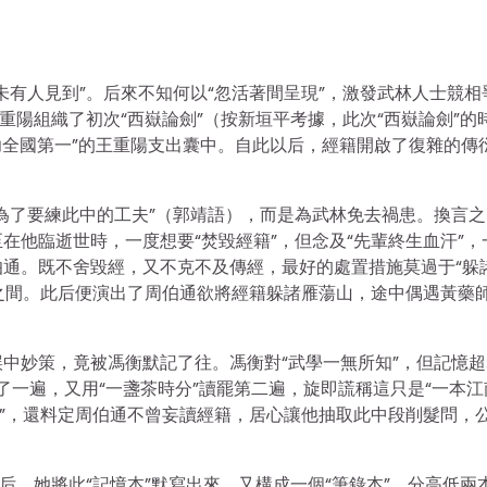
未有人見到”。后來不知何以“忽活著間呈現”，激發武林人士競相
重陽組織了初次“西嶽論劍”（按新垣平考據，此次“西嶽論劍”的
武功全國第一”的王重陽支出囊中。自此以后，經籍開啟了復雜的傳
為了要練此中的工夫”（郭靖語），而是為武林免去禍患。換言之
在他臨逝世時，一度想要“焚毀經籍”，但念及“先輩終生血汗”，
通。既不舍毀經，又不克不及傳經，最好的處置措施莫過于“躲
之間。此后便演出了周伯通欲將經籍躲諸雁蕩山，途中偶遇黃藥
中妙策，竟被馮衡默記了往。馮衡對“武學一無所知”，但記憶超
讀了一遍，又用“一盞茶時分”讀罷第二遍，旋即謊稱這只是“一本江
出”，還料定周伯通不曾妄讀經籍，居心讓他抽取此中段削髮問，
后，她將此“記憶本”默寫出來，又構成一個“筆錄本”，分高低兩