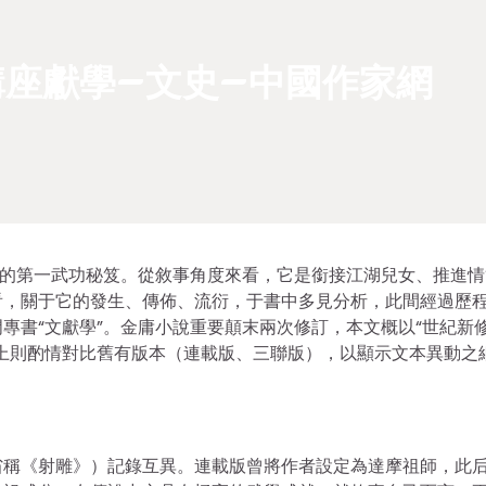
座獻學–文史–中國作家網
云的第一武功秘笈。從敘事角度來看，它是銜接江湖兒女、推進情
看，關于它的發生、傳佈、流衍，于書中多見分析，此間經過歷
專書“文獻學”。金庸小說重要顛末兩次修訂，本文概以“世紀新
上則酌情對比舊有版本（連載版、三聯版），以顯示文本異動之
省稱《射雕》）記錄互異。連載版曾將作者設定為達摩祖師，此